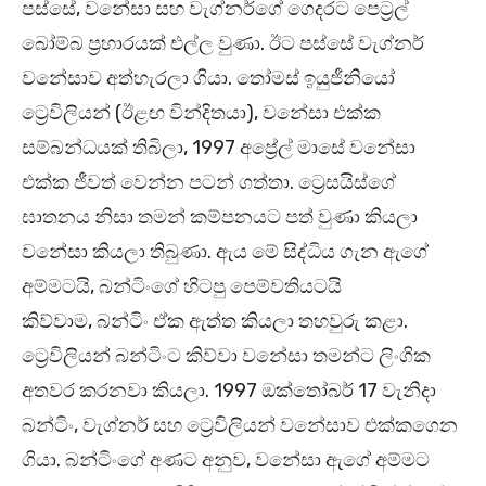
පස්සේ, වනේසා සහ වැග්නර්ගේ ගෙදරට පෙට්‍රල්
බෝම්බ ප්‍රහාරයක් එල්ල වුණා. ඊට පස්සේ වැග්නර්
වනේසාව අත්හැරලා ගියා. තෝමස් ඉයුජීනියෝ
ට්‍රෙවිලියන් (ඊළඟ වින්දිතයා), වනේසා එක්ක
සම්බන්ධයක් තිබිලා, 1997 අප්‍රේල් මාසේ වනේසා
එක්ක ජීවත් වෙන්න පටන් ගත්තා. ට්‍රෙසයිස්ගේ
ඝාතනය නිසා තමන් කම්පනයට පත් වුණා කියලා
වනේසා කියලා තිබුණා. ඇය මේ සිද්ධිය ගැන ඇගේ
අම්මටයි, බන්ටිංගේ හිටපු පෙම්වතියටයි
කිව්වාම, බන්ටිං ඒක ඇත්ත කියලා තහවුරු කළා.
ට්‍රෙවිලියන් බන්ටිංට කිව්වා වනේසා තමන්ට ලිංගික
අතවර කරනවා කියලා. 1997 ඔක්තෝබර් 17 වැනිදා
බන්ටිං, වැග්නර් සහ ට්‍රෙවිලියන් වනේසාව එක්කගෙන
ගියා. බන්ටිංගේ අණට අනුව, වනේසා ඇගේ අම්මට