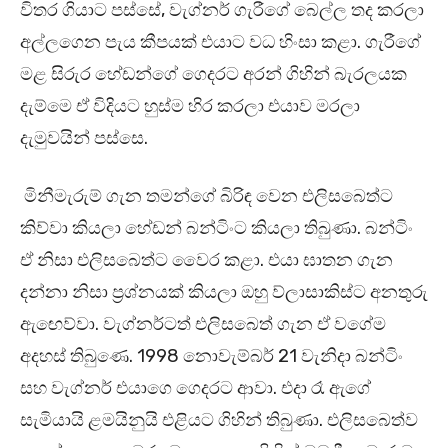
විතර ගියාට පස්සේ, වැග්නර් ගැරීගේ බෙල්ල තද කරලා
අල්ලගෙන පැය කීපයක් එයාට වධ හිංසා කළා. ගැරීගේ
මළ සිරුර හේඩන්ගේ ගෙදරට අරන් ගිහින් බැරලයක
දැම්මෙ ඒ විදියට හුස්ම හිර කරලා එයාව මරලා
දැමුවයින් පස්සෙ.
මිනීමැරුම් ගැන තමන්ගේ බිරිඳ වෙන එලිසබෙත්ට
කිව්වා කියලා හේඩන් බන්ටිංට කියලා තිබුණා. බන්ටිං
ඒ නිසා එලිසබෙත්ට වෛර කළා. එයා ඝාතන ගැන
දන්නා නිසා ප්‍රශ්නයක් කියලා ඔහු ව්ලාසාකිස්ට අනතුරු
ඇඟෙව්වා. වැග්නර්ටත් එලිසබෙත් ගැන ඒ වගේම
අදහස් තිබුණෙ. 1998 නොවැම්බර් 21 වැනිදා බන්ටිං
සහ වැග්නර් එයාගෙ ගෙදරට ආවා. එදා රෑ ඇගේ
සැමියායි ළමයිනුයි එළියට ගිහින් තිබුණා. එලිසබෙත්ව