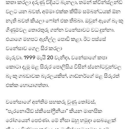
කතා කරලා දරුණු විදියට බැනලා, තමන් ක්වීන්ස්ලන්ඩ්
වලට යන බවත්, අම්මා එක්ක කිසිම සම්බන්ධයක් ඕන
නැති බවත් කියලා ෆෝන් එක තිබ්බා. ඔවුන් ඇගේ බැංකු
ගිණුම්වල තොරතුරු ගන්න වනේසාවට වධ දුන්නා.
එයාගෙ මහපට ඇඟිල්ල පොඩි කළා. ඊට පස්සේ
වනේසාව ගෙල සිර කරලා
මැරුවා. 1999 මැයි 20 වැනිදා, වනේසාගේ කපා
කොටා දැමූ මළ සිරුර පොලිසිය විසින් ස්නෝටවුන්වල
බැංකු ගබඩාවක බැරලයකින්, ගාඩ්නර්ගේ මළ සිරුරත්
එක්ක හොයාගත්තා.
වනේසාගේ අන්තිම සහකරු වුණු තෝමස්,
“පැරනොයිඩ් ස්කීසෝෆ්‍රීනියා” කියන මානසික
රෝගයෙන් පෙළුණා. මේ නිසා ඔහු හමුදා සෙබළෙක්