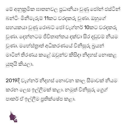
මේ අනුක්‍රමික ඝාතනවල ප්‍රධානියා වුණු ජෝන් ජස්ටින්
බන්ටිං මිනීමැරුම් 11කට වරදකරු වුණා. ඔහුගේ
සහයකයා වුණු රොබට් ජෝ වැග්නර් 10කට වරදකරු
වුණා. දෙන්නටම ජීවිතාන්තය දක්වා සිර දඬුවම් නියම
වුණා. මහේස්ත්‍රාත් අධිකරණයේ විනිසුරු බ්‍රයන්
මාටින් තීරණය කළේ ඔවුන්ව කිසිදා නිදහස් නොකළ
යුතුයි කියලා.
2019දී වැග්නර් නිදහස් නොවන කාල සීමාවක් නියම
කරන ලෙස ඉල්ලීමක් කළා. නමුත් විනිසුරු ග්‍රෙග්
පාකර් ඒ ඉල්ලීම ප්‍රතික්ෂේප කළා.