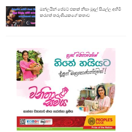
ඔන්ලයින් පේමට් එකක් නිසා මුදල් සියල්ල අහිමි
කරගත් තරුණියකගේ කතාව