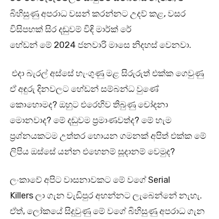
බිහිසුණු අපරාධ වසන් කරන්නට උදව් කළ, වසර
විසිපහක් සිර දඬුවම් විඳි මාර්ක් රේ
හේඩන් මේ 2024 ජනවාරි මාසෙ නිදහස් වෙනවා.
එදා බැරල් අස්සේ හැංගුණු මළ සිරුරුත් එක්ක ගෙවුණු
ඒ අඳුරු දිනවලට හේඩන් සම්බන්ධ වුණේ
කොහොමද? ඔහුට එරෙහිව තිබුණු චෝදනා
මොනවාද? මේ දඬුවම ප්‍රමාණවත්ද? මේ හැම
ප්‍රශ්නයකටම උත්තර හොයන ගමනක් අපිත් එක්ක මේ
ලිපිය ඔස්සේ යන්න එහෙනම් සූදානම් වෙමුද?
ලංකාවේ අපිට වාසනාවකට මේ වගේ Serial
Killers ලා ගැන වැඩිපුර අහන්නට ලැබෙන්නේ නැහැ.
ඒත්, ලෝකයේ සිදුවුණු මේ වගේ බිහිසුණු අපරාධ ගැන