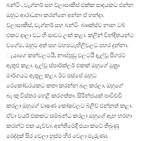
බන්ටිං, වැග්නර් සහ ව්ලාසාකිස් එක්ක සාදයකට එන්න
ඔහුට ආරාධනා කරන්නෙ අන්න ඒ හන්දා.
ව්ලාසාකිස්, වැග්නර් සහ බන්ටිං බෲක්ස්ව නාන ටබ්
එකට දාලා වධ හිංසාවට ලක් කළා. කලින් වින්දිතයන්ට
වගේම, ඔහුට අත් සහ මහපටැඟිලිවලට පහර දුන්නා.
ැයාගෙ කන්වලටයි, නාස්පුඩු වලටයි දැල්වූ සිගරට්
ඇතුළු කළා. දැල්වූ ස්පාර්ක්ලර් එකක් ඔහුගේ මුත්‍රා
මාර්ගයට ඇතුලු කළා. ඊට පස්සේ ඔහුට
රෙකෝඩරයකට කතා කරන්න බල කරලා, ඔහුගේ
බැංකු විස්තර හෙළි කරගත්තා. සිරින්ජයක් පාවිච්චි
කරලා ඔහුගේ වෘෂණ කෝෂවලට බ්ලීච් එන්නත් කළා.
ඒවා වයර් එකකට සම්බන්ධ කරලා ඔහුගේ ඇඟ හරහා
කරන්ට් එක යැව්වා. අන්තිමේදී එයා කටේ තිබුණු
රෙද්දක් සිර වෙලා හුස්ම හිර වෙලා මැරුණා.