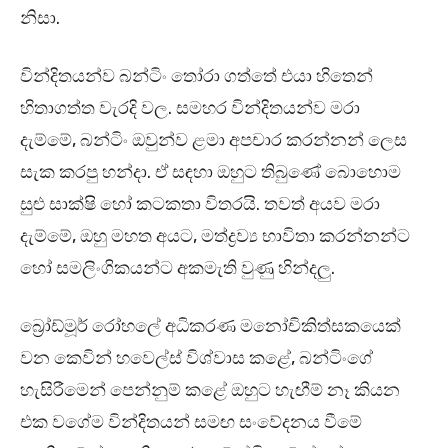
නිසා.
වින්දිතයන්ව බන්ටිං තෝරා ගත්තේ එයා හිතෙන්
හිතාගත්ත වැරදි වල. සමහර වින්දිතයන්ව මරා
දැම්මේ, බන්ටිං ඔවුන්ව ළමා අපචාර කරන්නන් ලෙස
සැක කරපු හන්දා. ඒ සඳහා ඔහුට තිබුණේ බොහොම
සුළු සාක්ෂි හෝ කටකතා විතරයි. තවත් අයව මරා
දැම්මේ, ඔහු මහත අයට, මත්ද්‍රව්‍ය භාවිතා කරන්නන්ට
හෝ සමලිංගිකයන්ට අකමැති වුණු හින්දලු.
බ්‍රෝඩ්මූර් රෝහලේ අධිකරණ මනෝචිකිත්සකයෙක්
වන කෙවින් හවෙල්ස් විශ්වාස කළේ, බන්ටිංගේ
හැසිරීමෙන් පෙන්නුම් කළේ ඔහුට හැඟීම් නෑ කියන
එක වගේම වින්දිතයන් සමඟ සංවේදනය වීමේ