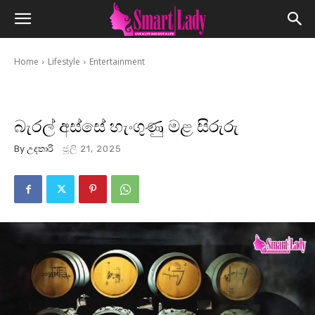
Home
Lifestyle
Entertainment
බැරල් අස්සේ හැංගුණු මළ සිරුරු
By
උදතාරි
ජූලි 21, 2025