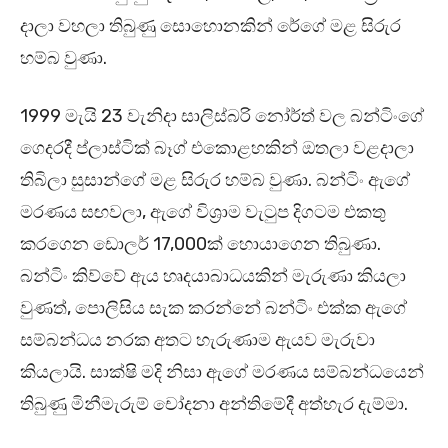
දාලා වහලා තිබුණු සොහොනකින් රේගේ මළ සිරුර
හම්බ වුණා.
1999 මැයි 23 වැනිදා සාලිස්බරි නෝර්ත් වල බන්ටිංගේ
ගෙදරදී ප්ලාස්ටික් බෑග් එකොළහකින් ඔතලා වළදාලා
තිබිලා සුසාන්ගේ මළ සිරුර හම්බ වුණා. බන්ටිං ඇගේ
මරණය සඟවලා, ඇගේ විශ්‍රාම වැටුප දිගටම එකතු
කරගෙන ඩොලර් 17,000ක් හොයාගෙන තිබුණා.
බන්ටිං කිව්වේ ඇය හෘදයාබාධයකින් මැරුණා කියලා
වුණත්, පොලිසිය සැක කරන්නේ බන්ටිං එක්ක ඇගේ
සම්බන්ධය නරක අතට හැරුණාම ඇයව මැරුවා
කියලායි. සාක්ෂි මදි නිසා ඇගේ මරණය සම්බන්ධයෙන්
තිබුණු මිනීමැරුම් චෝදනා අන්තිමේදී අත්හැර දැම්මා.