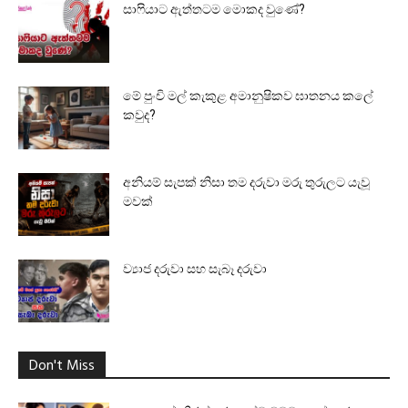
සාෆියාට ඇත්තටම මොකද වුණේ?
මේ පුංචි මල් කැකුළ අමානුෂිකව ඝාතනය කලේ
කවුද?
අනියම් සැපක් නිසා තම දරුවා මරු තුරුලට යැවූ
මවක්
ව්‍යාජ දරුවා සහ සැබෑ දරුවා
Don't Miss