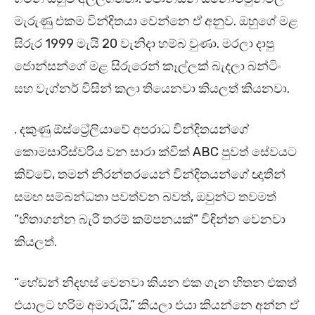
මැරුණු එකම වින්දිතයා වෙන්නෙ ඒ අනුව. ඔහුගේ මළ
සිරුර 1999 මැයි 20 වැනිදා හම්බ වුණා. මරලා දාපු
ජොන්සන්ගේ මළ සිරුරෙන් කෑල්ලක් බැදලා බන්ටිං
සහ වැග්නර් විසින් කලා තියෙනවා කියලත් කියනවා.
. දකුණු ඕස්ට්‍රේලියාවේ අපරාධ වින්දිතයන්ගේ
කොමසාරිස්වරිය වන සාරා ක්වික් ABC පුවත් සේවයට
කිව්වේ, තමන් නිරන්තරයෙන් වින්දිතයන්ගේ ඥාතීන්
සමඟ සම්බන්ධතා පවත්වන බවත්, ඔවුන්ට තවමත්
“හිතාගන්න බැරි තරම් කම්පනයක්” විඳින්න වෙනවා
කියලත්.
“හේඩන් නිදහස් වෙනවා කියන එක ගැන හිතන එකත්
එයාලට හරිම අමාරුයි,” කියලා එයා කියන්නෙ අන්න ඒ