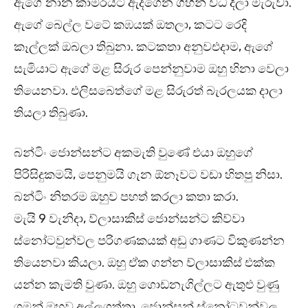
ඇගේ නාන කාමරයට ඇදගෙන ගිහින් වධ දීලා මැරුවා.
ඇගේ බෙල්ල වටේ කඹයක් ඔතලා, කටට රෙදි
කෑල්ලක් ඔබලා තිබුනා. කටකතා අනුවඑදාම, ඇගේ
සැමියාට ඇගේ මළ සිරුර පෙන්නුවාම ඔහු හිනා වෙලා
තියෙනවා. එලිසබෙත්ගේ මළ සිරුරත් බැරලයක දාලා
තියලා තිබුණා.
බන්ටිං ජොන්සන්ට අකමැති වුණේ එයා ඔහුගේ
පිරිසිදුකමයි, පෙනුමයි ගැන ඕනෑවට වඩා හිතපු නිසා.
බන්ටිං නිතරම ඔහුව පහත් කරලා කතා කරා.
මැයි 9 වැනිදා, ව්ලාසාකිස් ජොන්සන්ට කිව්වා
ස්නෝටවුන්වල පරිගණකයක් අඩු ගාණට විකුණන්න
තියෙනවා කියලා. ඔහු ඒක ගන්න ව්ලාසාකිස් එක්ක
යන්න කැමති වුණා. ඔහු ගොඩනැගිල්ලට ඇතුළු වුණු
ගමන් ඔහුව අල්ලගත්තා. ජොන්සන් ස්නෝටවුන්වල