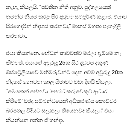
නැහැ කියලයි. “පවතින නීති අනුව, පුද්ගලයෙක්
තමන්ට නියම කරපු සිර දඬුවම සම්පූර්ණ කළාම, එයාව
සිරගෙදරින් නිදහස් කරනවා,” මාකස් මහතා පැහැදිලි
කරනවා..
එයා කියන්නෙ, හේඩන් කාවවත්ව මරලා දැම්මෙ නෑ
කිව්වත්, එයාගේ අවුරුදු 25ක සිර දඬුවම දකුණු
ඕස්ට්‍රේලියාවේ මිනීමරුවන්ට දෙන අවම අවුරුදු 20ක
නිදහස් නොවන කාල සීමාවට වඩා දිගයි කියලා.
“මේකෙන් පේනවා ‘අපරාධකරුවෙකුට ආධාර
කිරීමේ’ වරද සම්බන්ධයෙන් අධිකරණය කොච්චර
බරපතල විදියට සලකලා තියෙනවද කියලා,” එයා
කියන්නෙ අන්න ඒ හන්දා.