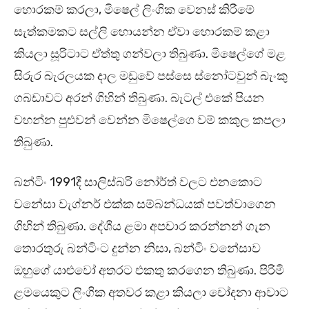
හොරකම් කරලා, මිෂෙල් ලිංගික වෙනස් කිරීමේ
සැත්කමකට සල්ලි හොයන්න ඒවා හොරකම් කළා
කියලා සූරිටාට ඒත්තු ගන්වලා තිබුණා. මිෂෙල්ගේ මළ
සිරුර බැරලයක දාල මඩුවේ පස්සෙ ස්නෝටවුන් බැංකු
ගබඩාවට අරන් ගිහින් තිබුණා. බැටල් එකේ පියන
වහන්න පුළුවන් වෙන්න මිෂෙල්ගෙ වම් කකුල කපලා
තිබුණා.
බන්ටිං 1991දී සාලිස්බරි නෝර්ත් වලට එනකොට
වනේසා වැග්නර් එක්ක සම්බන්ධයක් පවත්වාගෙන
ගිහින් තිබුණා. දේශීය ළමා අපචාර කරන්නන් ගැන
තොරතුරු බන්ටිංට දුන්න නිසා, බන්ටිං වනේසාව
ඔහුගේ යාළුවෝ අතරට එකතු කරගෙන තිබුණා. පිරිමි
ළමයෙකුට ලිංගික අතවර කළා කියලා චෝදනා ආවාට