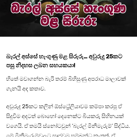
බැරල් අස්සේ හැංගුණු මළ සිරුරු… අවුරුදු 25කට
පසු නිදහස ලබන සහයකයා!
හිතේ මවාගන්න බැරි තරම් බිහිසුණු අපරාධ මාලාවක්
ගැනයි අද කතාව.
අවුරුදු 25කට කලින් ඕස්ට්‍රේලියාවම කම්පා කරපු ඒ
සිදුවීම අදටත් බොහෝ දෙනෙක්ට බියකරු සිහිනයක්
වගෙයි. ඒ තමයි ස්නෝටවුන් ‘බැරල් මිනීමැරුම්’ සිද්ධිය.
මේ මිනීමැරුම්වලට සෘජුවම සම්බන්ධ නැතත්, ඒ