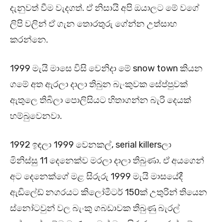
දැනුවත් වීම වැදගත්. ඒ නිසායි අපි ඔයාලට මේ වගේ
ලිපි වලින් ඒ ගැන තොරතුරු ගේන්න උත්සාහ
කරන්නෙ.
1999 මැයි මාසෙ විසි වෙනිදා මේ snow town කියන
ගමේ අත ඇරලා දාලා තිබුන බැංකුවක සේප්පුවක්
ඇතුලෙ තිබිලා පොලිසියට හිතාගන්න බැරි දෙයක්
හම්බුවෙනවා.
1992 ඉඳලා 1999 වෙනකල්, serial killersලා
මිනිස්සු 11 දෙනෙක්ව මරලා දාලා තිබුණා. ඒ අයගෙන්
අට දෙනෙක්ගේ මළ සිරුරු 1999 මැයි මාසයේදී
ඇඩිලේඩ් නගරයට කිලෝමීටර් 150ක් උතුරින් තියෙන
ස්නෝටවුන් වල බැංකු ගබඩාවක තිබුණු බැරල්