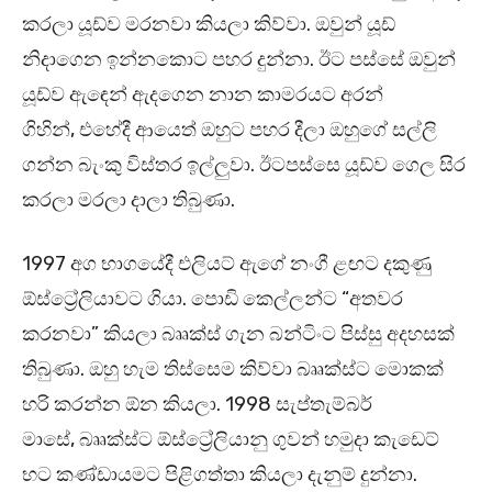
කරලා යූඩ්ව මරනවා කියලා කිව්වා. ඔවුන් යූඩ්
නිදාගෙන ඉන්නකොට පහර දුන්නා. ඊට පස්සේ ඔවුන්
යූඩ්ව ඇඳෙන් ඇදගෙන නාන කාමරයට අරන්
ගිහින්, එහේදී ආයෙත් ඔහුට පහර දීලා ඔහුගේ සල්ලි
ගන්න බැංකු විස්තර ඉල්ලුවා. ඊටපස්සෙ යූඩ්ව ගෙල සිර
කරලා මරලා දාලා තිබුණා.
1997 අග භාගයේදී එලියට් ඇගේ නංගී ළඟට දකුණු
ඕස්ට්‍රේලියාවට ගියා. පොඩි කෙල්ලන්ට “අතවර
කරනවා” කියලා බෲක්ස් ගැන බන්ටිංට පිස්සු අදහසක්
තිබුණා. ඔහු හැම තිස්සෙම කිව්වා බෲක්ස්ට මොකක්
හරි කරන්න ඕන කියලා. 1998 සැප්තැම්බර්
මාසේ, බෲක්ස්ට ඕස්ට්‍රේලියානු ගුවන් හමුදා කැඩෙට්
භට කණ්ඩායමට පිළිගත්තා කියලා දැනුම් දුන්නා.