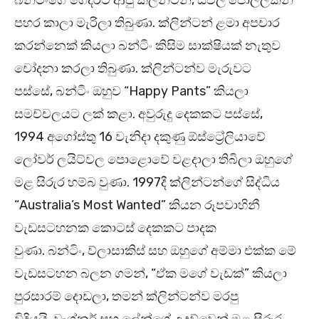
බන්ටිංගේ ගෙදරට ආපු ක්ලින්ටන්, සවල් පොල්ලකින්
පහර කාලා මැරිලා තිබුණා. ක්ලින්ටන් ළමා අපචාර
කරන්නෙක් කියලා බන්ටිං කිසිම සාක්ෂියක් නැතුව
චෝදනා කරලා තිබුණා. ක්ලින්ටන්ව මැරුවට
පස්සේ, බන්ටිං ඔහුව “Happy Pants” කියලා
සමච්චලයට ලක් කළා. අවුරුදු දෙකකට පස්සේ,
1994 අගෝස්තු 16 වැනිදා දකුණු ඕස්ට්‍රේලියාවේ
ලෝවර් ලයිට්වල පොළොවේ වළදාලා තිබිලා ඔහුගේ
මළ සිරුර හම්බ වුණා. 1997දී ක්ලින්ටන්ගේ සිද්ධිය
“Australia’s Most Wanted” කියන රූපවාහිනී
වැඩසටහනක කොටස් දෙකකට පාදක
වුණා. බන්ටිං, ව්ලාසාකිස් සහ ඔහුගේ අම්මා එක්ක මේ
වැඩසටහන බලන ගමන්, “ඒක මගේ වැඩක්” කියලා
පුරසාරම් දොඩලා, තමන් ක්ලින්ටන්ව මරපු