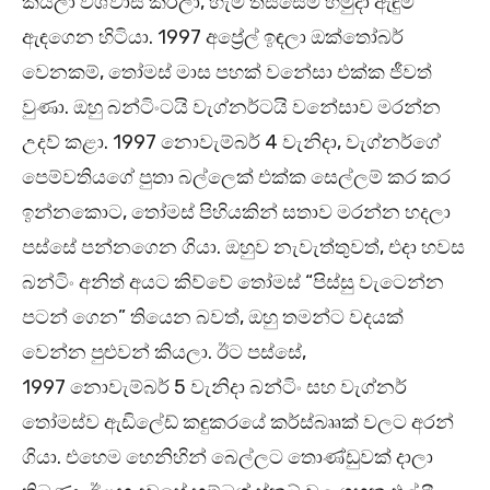
කියලා විශ්වාස කරලා, හැම තිස්සෙම හමුදා ඇඳුම්
ඇඳගෙන හිටියා. 1997 අප්‍රේල් ඉඳලා ඔක්තෝබර්
වෙනකම්, තෝමස් මාස පහක් වනේසා එක්ක ජීවත්
වුණා. ඔහු බන්ටිංටයි වැග්නර්ටයි වනේසාව මරන්න
උදව් කළා. 1997 නොවැම්බර් 4 වැනිදා, වැග්නර්ගේ
පෙම්වතියගේ පුතා බල්ලෙක් එක්ක සෙල්ලම් කර කර
ඉන්නකොට, තෝමස් පිහියකින් සතාව මරන්න හදලා
පස්සේ පන්නගෙන ගියා. ඔහුව නැවැත්තුවත්, එදා හවස
බන්ටිං අනිත් අයට කිව්වේ තෝමස් “පිස්සු වැටෙන්න
පටන් ගෙන” තියෙන බවත්, ඔහු තමන්ට වදයක්
වෙන්න පුළුවන් කියලා. ඊට පස්සේ,
1997 නොවැම්බර් 5 වැනිදා බන්ටිං සහ වැග්නර්
තෝමස්ව ඇඩිලේඩ් කඳුකරයේ කර්ස්බෲක් වලට අරන්
ගියා. එහෙම හෙනිහින් බෙල්ලට තොණ්ඩුවක් දාලා