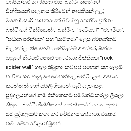
හැකියාවක් නෑ කියන එක. බන්ටිං තමන්ගේ
වින්දිතයන් පාලනය කිරීමෙන් තෘප්තියක් ලැබූ
මනෝවිකාරී ඝාතකයෙක් බව ඔහු පෙන්වා දුන්නා.
බන්ටිංගේ වින්දිතයන්ට බන්ටිංව “දෙවියන්”, “ස්වාමියා”,
“ප්‍රධාන පරීක්ෂක” සහ “සාමිතුමා” ලෙස අමතන්නට
බල කරලා තියෙනවා. මිනීමැරුම් අතරතුර, බන්ටිං
ඔහුගේ නිවසේ අමතර කාමරයක බිත්තියක “rock
spider wall” හදලා තිබුනා. කඩදාසි සටහන් සහ ලොම්
භාවිතා කර හදපු මේ සටහන්වල බන්ටිං ළමා අපචාර
කරන්නන් හෝ සමලිංගිකයන් යැයි සැක කළ
පුද්ගලයන්ගේ නම් එකිනෙකට සම්බන්ධ කරලා ලියලා
තිබුනා. බන්ටිං බිත්තියෙන් නමක් තෝරාගෙන පසුව
එම පුද්ගලයාට කතා කර තර්ජනය කරනවා. එහෙම
තමා මේක වෙලා තිබුනේ.