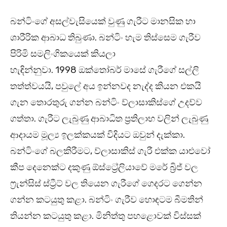
බන්ටිංගේ අසල්වැසියෙක් වුණු ගැරීට මානසික හා
ශාරීරික ආබාධ තිබුණා. බන්ටිං හැම තිස්සෙම ගැරීව
පිරිමි සමලිංගිකයෙක් කියලා
හැඳින්නුවා. 1998 ඔක්තෝබර් මාසේ ගැරීගේ සල්ලි
තත්ත්වයයි, පවුලේ අය ඉන්නවද නැද්ද කියන එකයි
ගැන තොරතුරු ගන්න බන්ටිං ව්ලාසාකිස්ගේ උදව්ව
ගත්තා. ගැරීට ලැබුණු ආබාධිත ප්‍රතිලාභ වලින් ලැබුණු
ආදායම මූල්‍ය ඉලක්කයක් විදියට ඔවුන් දැක්කා.
බන්ටිංගේ බලකිරීමට, ව්ලාසාකිස් ගැරී එක්ක යාළුවෝ
කීප දෙනෙක්ට දකුණු ඕස්ට්‍රේලියාවේ මරේ බ්‍රිජ් වල
ෆ්‍රැන්සිස් ස්ට්‍රීට් වල තියෙන ගැරීගේ ගෙදරට ගෙන්න
ගන්න කටයුතු කළා. බන්ටිං ගැරීව හොඳටම බීමතින්
තියන්න කටයුතු කළා. මිනිත්තු පහළොවක් විස්සක්