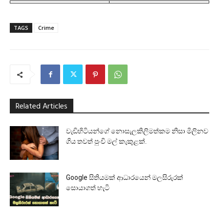
TAGS
Crime
Related Articles
වැඩිහිටියන්ගේ නොසැලකිලිමත්කම නිසා මිලිනව
ගිය තවත් පුංචි මල් කැකුළක්.
Google සිතියමක් ආධාරයෙන් මලසිරුරක්
සොයාගත් හැටි