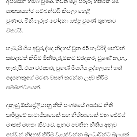
අස්සෙන් හම්බ වුණා. තවත් මළ සිරුරු හතරක් මේ
ඝාතකයන්ට සම්බන්ධයි කියලා හෙළි
වුණාට, මිනීමැරුම් චෝදනා ඔප්පු වුණේ තුනකට
විතරයි.
හැබැයි ගිය අවුරුද්දෙ නිදහස් වුන 65 හැවිරිදි හේඩන්
කවදාවත් කිසිම මිනීමැරුමකට වරදකරු වුණේ නැහැ.
හැබැයි, එයා වරදකරු වුණේ මියගිය පුද්ගලයන් හත්
දෙනෙකුගේ මරණ වසන් කරන්න උදව් කිරීම
සම්බන්ධයෙන්.
දකුණු ඕස්ට්‍රේලියානු නීති සංගමයේ අපරාධ නීති
කමිටුවේ සාමාජිකයෙක් සහ නීතිඥයෙක් වන ජේම්ස්
මාකස් මහතා කිව්වේ, දැනට පවතින නීතිය අනුව
හේඩන් නිදහස් කිරීම වළක්වන්න බලධාරීන්ට බලයක්