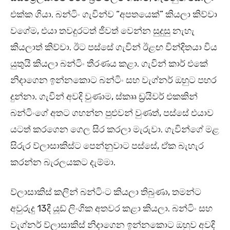
එක්ක ගියා. බන්ටිං ගැවින්ව “අපතයෙක්” කියලා කිව්වා
වගේම, එයා තවදුරටත් ජීවත් වෙන්න සුදුසු නැහැ
කියලාත් කිව්වා. ඊට පස්සේ ගැවින් ඊළඟ වින්දිතයා විය
යුතුයි කියලා බන්ටිං තීරණය කළා. ගැවින් කාර් එකේ
නිදාගෙන ඉන්නකොට බන්ටිං සහ වැග්නර් ඔහුට පහර
දුන්නා. ගැවින් අවදි වුණාම, ස්කෲ ඩ්‍රයිවර් එකකින්
බන්ටිංගේ අතට ගහන්න පුළුවන් වුණත්, පස්සේ එයාව
යටත් කරගෙන ගෙල සිර කරලා මැරුවා. ගැවින්ගේ මළ
සිරුර ව්ලාසාකිස්ට පෙන්නුවාට පස්සේ, ඒක බැහැර
කරන්න බැරලයකට දැම්මා.
ව්ලාසාකිස් කලින් බන්ටිංට කියලා තිබුණා, තමන්ට
අවුරුදු 13දී යූඩ් ලිංගික අතවර කළා කියලා. බන්ටිං සහ
වැග්නර් ව්ලාසාකිස් නිදාගෙන ඉන්නකොට ඔහුව අවදි