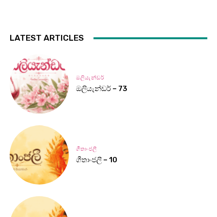
LATEST ARTICLES
ඔලියැන්ඩර්
ඔලියැන්ඩර් – 73
ගීතාංජලී
ගීතාංජලී – 10