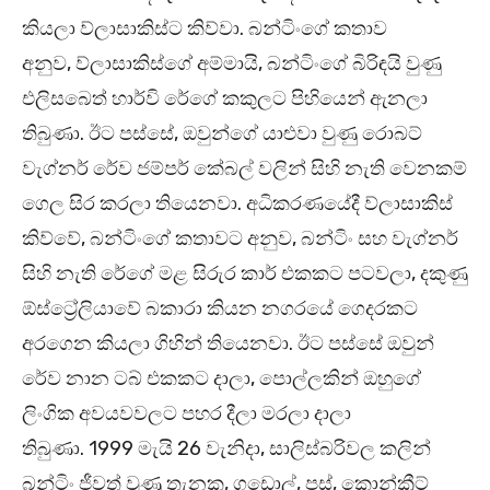
කියලා ව්ලාසාකිස්ට කිව්වා. බන්ටිංගේ කතාව
අනුව, ව්ලාසාකිස්ගේ අම්මායි, බන්ටිංගේ බිරිඳයි වුණු
එලිසබෙත් හාර්වි රේගේ කකුලට පිහියෙන් ඇනලා
තිබුණා. ඊට පස්සේ, ඔවුන්ගේ යාළුවා වුණු රොබට්
වැග්නර් රේව ජම්පර් කේබල් වලින් සිහි නැති වෙනකම්
ගෙල සිර කරලා තියෙනවා. අධිකරණයේදී ව්ලාසාකිස්
කිව්වේ, බන්ටිංගේ කතාවට අනුව, බන්ටිං සහ වැග්නර්
සිහි නැති රේගේ මළ සිරුර කාර් එකකට පටවලා, දකුණු
ඕස්ට්‍රේලියාවේ බකාරා කියන නගරයේ ගෙදරකට
අරගෙන කියලා ගිහින් තියෙනවා. ඊට පස්සේ ඔවුන්
රේව නාන ටබ් එකකට දාලා, පොල්ලකින් ඔහුගේ
ලිංගික අවයවවලට පහර දීලා මරලා දාලා
තිබුණා. 1999 මැයි 26 වැනිදා, සාලිස්බරිවල කලින්
බන්ටිං ජීවත් වුණු තැනක, ගඩොල්, පස්, කොන්ක්‍රීට්