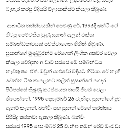
විදියයි, වැග්නර් සහ ලේන්ගේ උදව්වෙන් මළ සිරුර
බැහැර කරපු විදියයි ව්ලාසාකිස්ට කියලා තිබුණා.
ආබාධිත තත්ත්වයකින් පෙළුණු රේ, 1993දී බන්ටිංගේ
හිටපු පෙම්වතිය වුණු සුසාන් ඇලන් එක්ක
සම්බන්ධතාවයක් පවත්වාගෙන ගිහින් තිබුණා.
සුසාන්ගේ මුණුබුරන්ට රේගෙන් ලිංගික අතවර වෙලා
කියලා චෝදනා ආවාට පස්සේ මේ සම්බන්ධය
නැවතුණා. ඒත්, ඔවුන් යාළුවෝ විදියට හිටියා. රේ නැති
වෙන්න ටික කාලෙකට කලින් සුසාන්ගේ ගෙදර
පිටිපස්සේ තිබුණු කරත්තයක තමයි ජීවත් වෙලා
තියෙන්නේ. 1995 දෙසැම්බර් 26 වැනිදා, සුසාන්ගේ දුව
ඇනට් කැනන්, බන්ටිං සහ සුසාන් රේගේ කරත්තය
පිරිසිදු කරනවා දැකලා තිබුණා. බන්ටිං
පස්සේ 1995 දෙසැම්බර් 25 වැනිදා තමන් රේව මැරුවා