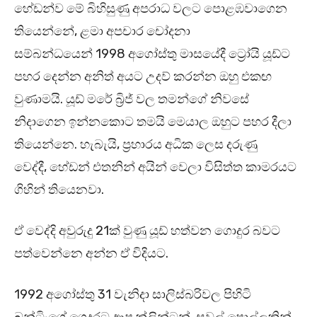
හේඩන්ව මේ බිහිසුණු අපරාධ වලට පොළඹවාගෙන
තියෙන්නේ, ළමා අපචාර චෝදනා
සම්බන්ධයෙන් 1998 අගෝස්තු මාසයේදී ට්‍රෝයි යූඩ්ට
පහර දෙන්න අනිත් අයට උදව් කරන්න ඔහු එකඟ
වුණාමයි. යූඩ් මරේ බ්‍රිජ් වල තමන්ගේ නිවසේ
නිදාගෙන ඉන්නකොට තමයි මෙයාල ඔහුට පහර දීලා
තියෙන්නෙ. හැබැයි, ප්‍රහාරය අධික ලෙස දරුණු
වෙද්දී, හේඩන් එතනින් අයින් වෙලා විසිත්ත කාමරයට
ගිහින් තියෙනවා.
ඒ වෙද්දි අවුරුදු 21ක් වුණු යූඩ් හත්වන ගොදුර බවට
පත්වෙන්නෙ අන්න ඒ විදියට.
1992 අගෝස්තු 31 වැනිදා සාලිස්බරිවල පිහිටි