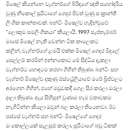
මිෂෙල් කියන්නෙ වැග්නර්ගේ බිරිඳගේ ඥාති සහෝදරිය
වුණු නිකොල් සූරිටාගේ ගෙදර ජීවත් වුණු සංක්‍රාන්ති
ලිංගික කාන්තාවක්. බන්ටිං මිෂෙල්ව හැඳින්වුවේ
“ලොකුම සමලිංගිකයා” කියලායි. 1997 සැප්තැම්බර්
මාසේ මිෂෙල් නැති වෙන්න ටික කාලෙකට
කලින්, වැග්නර්ගේ ළමයි එක්ක මිෂෙල් ගෙදර මිදුලේ
සෙල්ලම් කරමින් ඉන්නකොට මේ සිද්ධිය දැකලා
වැග්නර්ට හොඳටම තරහා ගිහින් තිබුණා. බන්ටිං සහ
වැග්නර් මිෂෙල්ව දකුණු ඕස්ට්‍රේලියාවේ මරේ බ්‍රිජ්වලට
අරගෙන ගිහින්, එහේ මඩුවකදී ගෙල සිර කරලා මරලා
දාලා තිබුණා. ඇය සිහිසුන් වුණාම හැම වතාවකම
නැගිටින්න කියලා ඔවුන් බල කරලා තියෙනවා. ඊට
පස්සේ වැග්නර් සහ බන්ටිං මිෂෙල්ගේ ගෙදර
මංකොල්ලයක් සැලසුම් කරලා, සූරිටාගේ බඩු ටිකක්