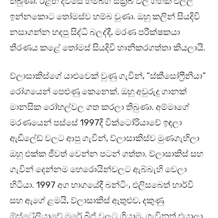
තිබුණා. ඊළඟ දවසේ හම්බග් ස්ක්‍රබ් වල ගහක එල්ලී
ඉන්නකොට තෝමස්ව හම්බ වුණා. ඔහු කලින් සියදිවි
නසාගන්න හදපු සිද්ධි බලද්දී, මරණ පරීක්ෂකයා
තීරණය කළේ තෝමස් සියදිවි හානිකරගත්තා කියලායි.
ව්ලාසාකිස්ගේ යාළුවෙක් වුණු ගැවින්, “ස්කීසෝෆ්‍රීනියා”
රෝගයෙන් පෙළුණු කෙනෙක්. ඔහු අවුරුදු ගානක්
මානසික රෝහල්වල ගත කරලා තිබුණා. අම්මාගේ
මරණයෙන් පස්සේ 1997දී වික්ටෝරියාවේ ඉඳලා
ඇඩිලේඩ් වලට ආපු ගැවින්, ව්ලාසාකිස්ව මුණගැහිලා
ඔහු එක්ක ජීවත් වෙන්න පටන් ගත්තා. ව්ලාසාකිස් සහ
ගැවින් දෙන්නම හෙරොයින්වලට ඇබ්බැහි වෙලා
හිටියා. 1997 අග භාගයේදී බන්ටිං, එලිසබෙත් හාර්වි
සහ ඇගේ ළමයි, ව්ලාසාකිස් ඇතුළුව, දකුණු
ඕස්ට්‍රේලියාවේ මරේ බ්‍රිජ් වලට ගියාම, ගැවිනුත් එයාලා