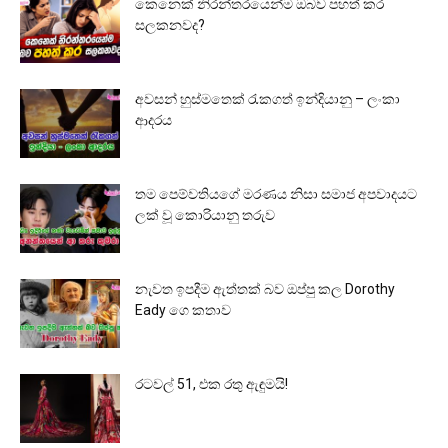
කෙනෙක් නිරන්තරයෙන්ම ඔබව පහත් කර
සලකනවද?
අවසන් හුස්මතෙක් රැකගත් ඉන්දියානු – ලංකා
ආදරය
තම පෙම්වතියගේ මරණය නිසා සමාජ අපවාදයට
ලක් වූ කොරියානු තරුව
නැවත ඉපදීම ඇත්තක් බව ඔප්පු කල Dorothy
Eady ගෙ කතාව
රටවල් 51, එක රතු ඇඳුමයි!