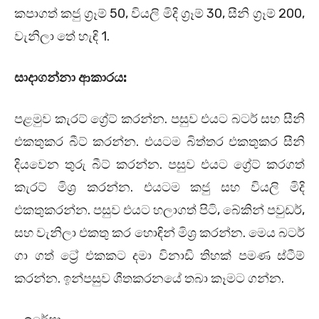
කපාගත් කජු ග්‍රෑම් 50, වියලි මිදි ග්‍රෑම් 30, සීනි ග්‍රෑම් 200,
වැනිලා තේ හැඳි 1.
සාදාගන්නා ආකාරය:
පළමුව කැරට් ග්‍රේට් කරන්න. පසුව එයට බටර් සහ සීනි
එකතුකර බීට් කරන්න. එයටම බිත්තර එකතුකර සීනි
දියවෙන තුරු බීට් කරන්න. පසුව එයට ග්‍රේට් කරගත්
කැරට් මිශ්‍ර කරන්න. එයටම කජු සහ වියලි මිදි
එකතුකරන්න. පසුව එයට හලාගත් පිටි, බේකින් පවුඩර්,
සහ වැනිලා එකතු කර හොඳින් මිශ්‍ර කරන්න. මෙය බටර්
ගා ගත් ට්‍රේ එකකට දමා විනාඩි තිහක් පමණ ස්ටීම්
කරන්න. ඉන්පසුව ශීතකරනයේ තබා කෑමට ගන්න.