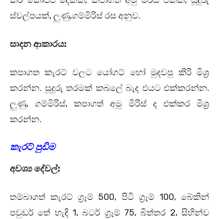
කිරි කෝප්ප දෙකක්, කපාගත් අමු මිරිස් එකක්, සූදුරු
ස්වල්පයක්, ලුණු,ගම්මිරිස් රස අනුව.
සාදන ආකාරය:
කපාගත කැරට් වලට යෝගට් හෝ මුදවපු කිරි මිශ්‍ර
කරන්න. සූදුරු තරමක් කබලේ බැද එයට එක්කරන්න.
ලුණු, ගම්මිරිස්, කපාගත් අමු මිරිස් ද එක්කර මිශ්‍ර
කරන්න.
කැරට් පුඩිම
අවශ්‍ය දේවල්:
තම්බාගත් කැරට් ග්‍රෑම් 500, පිටි ග්‍රෑම් 100, බේකින්
පවුඩර් තේ හැඳි 1, බටර් ග්‍රෑම් 75, බිත්තර 2, සිහින්ව