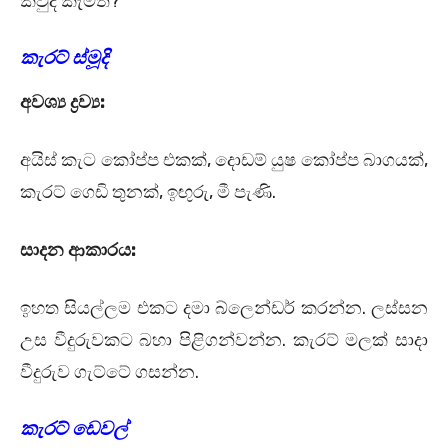
කවුද කැමති?
කැරට් ස්මූදි
අවශ්‍ය ද්‍රව්‍ය:
අයිස් කැට කෝප්ප එකක්, දොඩම් යුෂ කෝප්ප බාගයක්,
කැරට් ගෙඩි තුනක්, ඉඟුරු, මී පැණි.
සාදන ආකාරය:
ඉහත සියල්ලම එකට දමා බ්ලෙන්ඩර් කරන්න. ලස්සන
උස වීදුරුවකට බහා පිළිගන්වන්න. කැරට් මලක් සාදා
වීදුරුව ගැට්ටේ ගසන්න.
කැරට් ඩෙවල්