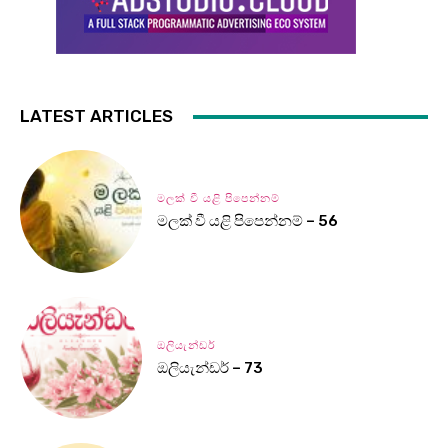
LATEST ARTICLES
මලක් වී යළි පිපෙන්නම්
මලක් වී යළි පිපෙන්නම් – 56
ඔලියැන්ඩර්
ඔලියැන්ඩර් – 73