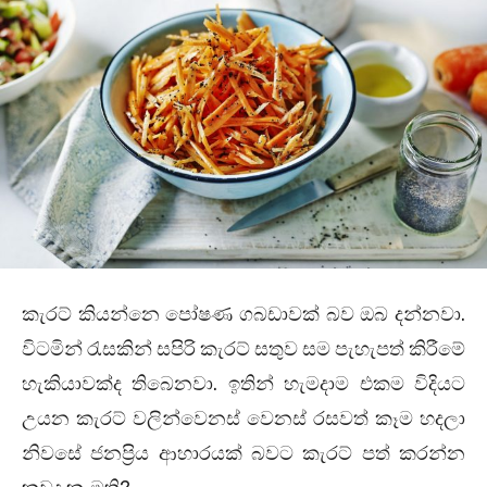
කැරට් කියන්නෙ පෝෂණ ගබඩාවක් බව ඔබ දන්නවා.
විටමින් රැසකින් සපිරි කැරට් සතුව සම පැහැපත් කිරීමේ
හැකියාවක්ද තිබෙනවා. ඉතින් හැමදාම එකම විදියට
උයන කැරට් වලින්වෙනස් වෙනස් රසවත් කෑම හදලා
නිවසේ ජනප්‍රිය ආහාරයක් බවට කැරට් පත් කරන්න