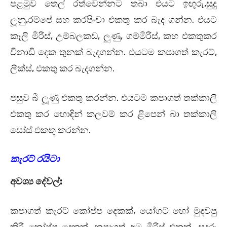
පළමුව තෙල් රත්වෙන්නට තබා එයට ඉඟුරු,සුදු
ලූනු,රම්පේ සහ කරපිංචා එකතු කර බැද ගන්න. එයට
කෑලි මිරිස්, උම්බලකඩ, ලුණු, ගම්මිරිස්, කහ එකතුකර
විනාඩි දෙක තුනක් බැදගන්න. එයටම කපාගත් කැරට්,
ලීක්ස්, එකතු කර බැදගන්න.
පසුව බී ලූණු එකතු කරන්න. එයටම කපාගත් තක්කාලි
එකතු කර හොඳින් කලවම් කර ළිපෙන් බා තක්කාලි
සෝස් එකතු කරන්න.
කැරට් රයිටා
අවශ්‍ය දේවල්:
කපාගත් කැරට් කෝප්ප දෙකක්, යෝගට් හෝ මුදවපු