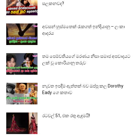
සලකනවද?
අවසන් හුස්මතෙක් රැකගත් ඉන්දියානු – ලංකා
ආදරය
තම පෙම්වතියගේ මරණය නිසා සමාජ අපවාදයට
ලක් වූ කොරියානු තරුව
නැවත ඉපදීම ඇත්තක් බව ඔප්පු කල Dorothy
Eady ගෙ කතාව
රටවල් 51, එක රතු ඇඳුමයි!