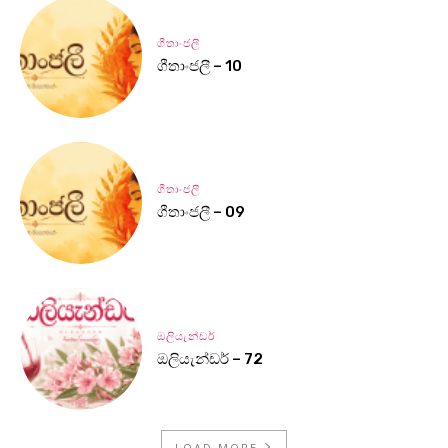
ගීතාංජලී
ගීතාංජලී – 10
ගීතාංජලී
ගීතාංජලී – 09
ඔලියැන්ඩර්
ඔලියැන්ඩර් – 72
LOAD MORE