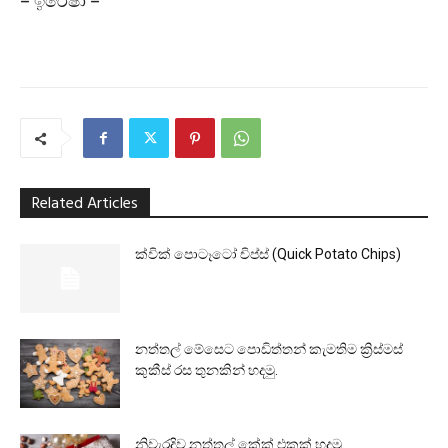
– ඉරේෂා –
Related Articles
ක්වික් පොටෑටෝ චිප්ස් (Quick Potato Chips)
නත්තල් මේසෙට පොඩිත්තන් කැමතිම ක්‍රිස්මස්
කුකීස් රස තුනකින් හදමු.
නිවැරදිව නත්තල් කේක් එකක් හදමු.