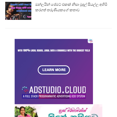
ඔන්ලයින් පේමට් එකක් නිසා මුදල් සියල්ල අහිමි
කරගත් තරුණියකගේ කතාව