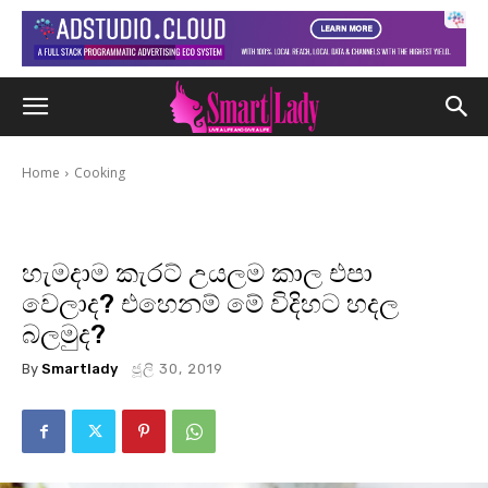
Home
Cooking
හැමදාම කැරට් උයලම කාල එපා
වෙලාද? එහෙනම් මේ විදිහට හදල
බලමුද?
By
Smartlady
ජූලි 30, 2019