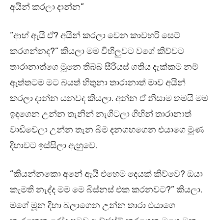
අයින් කරලා දාන්න”
“ආහ් ඇයි ඒ? අයින් කරලා වෙන කාවහරි සෙට්
කරගන්නද?” කියලා මම විහිලුවට වගේ කිව්වට
තාරානාත්ගෙ මූනෙ තිබ්බ සීරියස් ගතිය දැක්කම නම්
ඇත්තටම මට බයත් හිතුනා තාරානාත් මාව අයින්
කරලා දාන්න යනවද කියලා. අන්න ඒ නිසාම තමයි මම
ඉඳගෙන උන්න තැනින් නැගිටලා ගිහින් තාරානාත්
වාඩිවෙලා උන්න තැන බිම දනගහගෙන එයාගෙ මූණ
දිහාවට ඉස්සිලා ඇහුවෙ.
“කියන්නකො අනේ ඇයි එහෙම දෙයක් කිව්වෙ? ඔයා
කැමති නැද්ද මම මෙ බිස්නස් එක කරනවට?” කියලා.
මගේ මූන දිහා බලාගෙන උන්න තාරා එයාගෙ