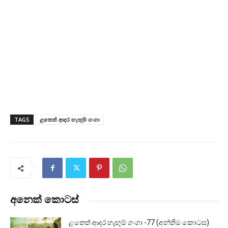
TAGS
ළතෙත් ආදර හැඟුම් ගංගා
අනෙක් කොටස්
ළතෙත් ආදර හැඟුම් ගංගා -77 (අන්තිම කොටස)