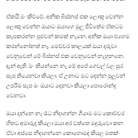
ඒකයි මං කිව්වේ. අනික බිස්නස් එක ලොකු වෙන්න
ලොකු වෙන්න ඔයාට ඔයාගෙ මුලු ජීවිතේම ඒකටම
කැපකරන්න පුළුවන් කමක් නෑනෙ. අනික ඔයා එහෙම
කරන්නෝනත් නෑ. මෙච්චර කාලයක් ඔයා දරුවා
වෙනුවෙන් මේ බිස්නස් එක වෙනුවෙන් නැහුනනෙ.
දැන් ඇති. මං කියන්නෙ නෑ මේ අපේ ගෙවල් වල සුර
සැප තියෙනවා කියලා. ඒ උනාට මට දෙන්න පුලුවන්
උපරිම සැප මං ඔයාට දෙනවා කියලා පොරොන්දු
වෙනවා.
ඔයා දන්නෙ නෑ රෑට නිදාගන්න ගියාම මට කොච්චර
හිතට අමාරුද කියලා ඔයා අර වත්තෙ මදුරුවො කන
ඒවා අස්සෙ නිදාගන්නෙ කොහොමද කියල මතක්