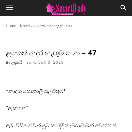
Home
Novels
ළතෙත් ආදර හැඟුම් ගංගා
ළතෙත් ආදර හැඟුම් ගංගා – 47
By
උදතාරි
නොවැම්බර් 8, 2025
*නාද්‍යා සොනාලි සල්වතුර*
“ඇක්ශන්”
ඇඩ් වීඩියෝවක් ෂූට් කරද්දි කැමරාව ඔන් වෙන්නත්