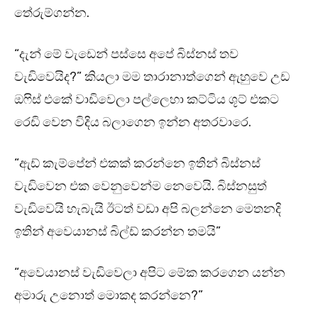
තේරුම්ගන්න.
“දැන් මේ වැඩෙන් පස්සෙ අපේ බිස්නස් තව
වැඩිවෙයිද?” කියලා මම තාරානාත්ගෙන් ඇහුවෙ උඩ
ඔෆිස් එකේ වාඩිවෙලා පල්ලෙහා කට්ටිය ශූට් එකට
රෙඩි වෙන විදිය බලාගෙන ඉන්න අතරවාරෙ.
“ඇඩ් කැම්පේන් එකක් කරන්නෙ ඉතින් බිස්නස්
වැඩිවෙන එක වෙනුවෙන්ම නෙවෙයි. බිස්නසුත්
වැඩිවෙයි හැබැයි ඊටත් වඩා අපි බලන්නෙ මෙතනදි
ඉතින් අවෙයානස් බිල්ඩ් කරන්න තමයි”
“අවෙයානස් වැඩිවෙලා අපිට මේක කරගෙන යන්න
අමාරු උනොත් මොකද කරන්නෙ?”