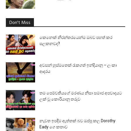
Don't Miss
කෙනෙක් නිරන්තරයෙන්ම ඔබව පහත් කර
සලකනවද?
අවසන් හුස්මතෙක් රැකගත් ඉන්දියානු – ලංකා
ආදරය
තම පෙම්වතියගේ මරණය නිසා සමාජ අපවාදයට
ලක් වූ කොරියානු තරුව
නැවත ඉපදීම ඇත්තක් බව ඔප්පු කල Dorothy
Eady ගෙ කතාව