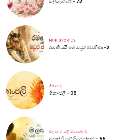
ඔලියැන්ඩර් – 72
MINI STORIES
රමණීයයි මේ මධුර ජවනිකා -2
ගීතාංජලී
ගීතාංජලී – 08
මලක් වී යළි පිපෙන්නම්
මලක් වී යළි පිපෙන්නම් – 55