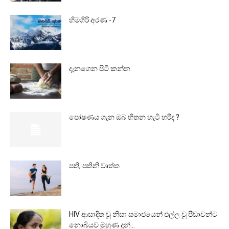
හිමගිරි අරණ -7
දැනගෙන පිටි කන්න
පෝෂණය ගැන ඔබ හිතන හැටි හරිද ?
පති, පතිනි වෘත්ත
HIV ආසාදිත වූ නිසා සමාජයෙන් එල්ල වූ පීඩාවන්ට
නොබියව මුහුණ දුන්...