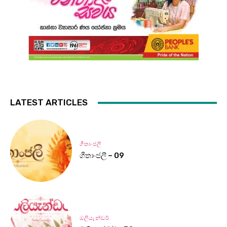
LATEST ARTICLES
ගීතාංජලී
ගීතාංජලී – 09
ඔලියැන්ඩර්