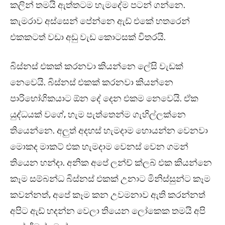
කලින් තමයි ඇත්තටම හැමදේම පටන් ගන්නෙ.
කැමරාව අස්සෙන් පේන්නෙ ඇඩ් එකේ හතරෙන්
එකකටත් වඩා අඩු වැඩ කොටසක් විතරයි.
බිස්නස් එකක් කරනවා කියන්නෙ ලේසි වැඩක්
නෙවෙයි. බිස්නස් එකක් කරනවා කියන්නෙ
පාරිභෝගිකයාට ඕන දේ දෙන එකම නෙවෙයි. ඒක
යුද්ධයක් වගේ, හැම පැත්තෙන්ම ගැහිල්ලක්නෙ
තියෙන්නෙ. අලුත් අදහස් හැමදාම හොයන්න වෙනවා
මොකද මාකට් එක හැමදාම වෙනස් වෙන ගමන්
තියෙන හන්දා. අනික අපේ ලන්ච් ක්ලබ් එක කියන්නෙ
කෑම සම්බන්ධ බිස්නස් එකක් උනාට මිනිස්සුන්ට කෑම
කවන්නත්, අපේ කෑම කන උවමනාව ඇති කරන්නත්
අපිට ඇඩ් හදන්න වෙලා තියෙන ලෝකෙක තමයි අපි