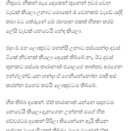
හිතුවෙ නිකන් පැය දෙකෙන් තුනෙන් ඉවර වෙන
වැඩක් කියලා උනාට මොකෝ රෑ වෙනකම් වැඩේ යද්දි
තමා මට තේරුනේ මේ රඟපාන එකත් හිතන තරම්
ලේසි වැඩක් නෙවෙයි නේද කියලා.
එදා රෑ මහ ලොකුවට මහන්සි උනාට පස්සෙන්දා දවස්
ටිකේ නිවනක් කියලා දෙයක් තිබ්බේ නෑ. ඊට දවස්
තුනකට පස්සෙ තාරානාත් එයාලගෙ තාත්තව අරගෙන
ඉන්ග්ලන්ඩ් යන හන්දා ඒ ගෙනියන්නෝන ජාති අස්
කරන්න එහෙම තමයි ලොකුවටම තිබ්බේ.
හිත තිබ්බ දුකෙන්. ඒත් තාරානාත් යන්නෙ සදහටම
නෙවෙයි කියලා දැනගෙන උන්නත් මගේ හිත
එච්චරටම දුකෙන් පිරිලා තියෙන්නෙ ඇයි කියන
ප්‍රශ්නෙ මගෙ හිතෙත් තිබ්බා. මගෙ මූණෙන් ඒක