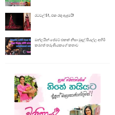
රටවල් 51, එක රතු ඇඳුමයි!
ඔන්ලයින් පේමට් එකක් නිසා මුදල් සියල්ල අහිමි
කරගත් තරුණියකගේ කතාව