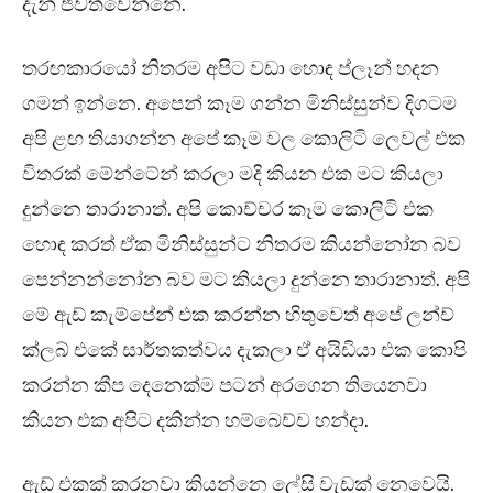
දැන් ජීවත්වෙන්නෙ.
තරඟකාරයෝ නිතරම අපිට වඩා හොඳ ප්ලෑන් හදන
ගමන් ඉන්නෙ. අපෙන් කෑම ගන්න මිනිස්සුන්ව දිගටම
අපි ළඟ තියාගන්න අපේ කෑම වල කොලිටි ලෙවල් එක
විතරක් මේන්ටේන් කරලා මදි කියන එක මට කියලා
දුන්නෙ තාරානාත්. අපි කොච්චර කෑම කොලිටි එක
හොඳ කරත් ඒක මිනිස්සුන්ට නිතරම කියන්නෝන බව
පෙන්නන්නෝන බව මට කියලා දුන්නෙ තාරානාත්. අපි
මේ ඇඩ් කැම්පේන් එක කරන්න හිතුවෙත් අපේ ලන්ච්
ක්ලබ් එකේ සාර්තකත්වය දැකලා ඒ අයිඩියා එක කොපි
කරන්න කීප දෙනෙක්ම පටන් අරගෙන තියෙනවා
කියන එක අපිට දකින්න හම්බෙච්ච හන්දා.
ඇඩ් එකක් කරනවා කියන්නෙ ලේසි වැඩක් නෙවෙයි.