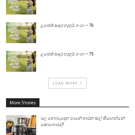
ළතෙත් ආදර හැඟුම් ගංගා – 76
ළතෙත් ආදර හැඟුම් ගංගා – 75
LOAD MORE
More Stories
මල නොබැඳෙන වානේ භාජන කල් තියාගන්නේ
කොහොමද?