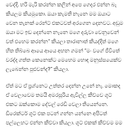
වෙද්දි. හරි මැරි කරන්න කලින් අපෙ ගෙදර එන්න බෑ
කියලම කියමුකො. ඔයා කැමති නෑනෙ මම ඔයාට
වෙන තැනක් රෙන්ට් එකටවත් අරගෙන දෙනවට. අඩුම
ඔයා මට ඉඩ දෙන්නෙ නෑනෙ මගෙ දරුවා වෙනුවෙන්
වත් එහෙම කරන්න” කියලා තාරානාත් කියද්දිත් මගෙ
හිත තිබ්බෙ ආයෙ ආයෙ අහන ගමන් “මං වගේ ජීවිතේ
වරද්ද ගත්ත කෙනෙක්ට මෙහෙම හොඳ මනුස්සයෙක්ව
ලැබෙන්න පුළුවන්ද?” කියලා.
ඒත් මට ඒ ප්‍රශ්නෙට උත්තර දෙන්න උනේ නෑ. මොකද
ඒ වෙලාවෙම තමයි අමරසූරිය ඇවිල්ල කිව්වෙ ශූට්
එකට ඔක්කොම දේවල් රෙඩි වෙලා තියෙන්නෙ.
ඩිරෙක්ටර් ශූට් එක පටන් ගන්න යන්නෙ අපිටත්
පල්ලෙහට එන්න කිව්වා කියලා. ශූට් එකක් කිව්වම මම