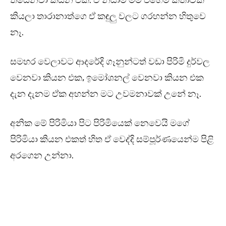
තියෙනවා කියන එක. ඒ නිසාම මම එහෙම කතාවක්
කියලා තාරානාත්ගෙ ඒ කඳුලු වලට ගරහන්න හිතුවෙ
නෑ.
සමහර වෙලාවට ආදරේදි ගෑනුන්ටත් වඩා පිරිමි දුර්වල
වෙනවා කියන එක, ඉමෝශනල් වෙනවා කියන එක
දැන දැනම ඒක අහන්න මට උවමනාවක් උනේ නෑ.
අනික මේ පිරිමියා පිට පිරිමියෙක් නෙවෙයි මගේ
පිරිමියා කියන එකත් හිත ඒ වෙද්දි සම්පූර්ණයෙන්ම පිළි
අරගෙන උන්නා.