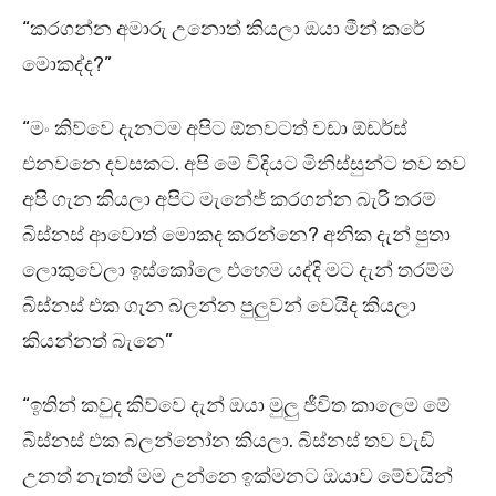
“කරගන්න අමාරු උනොත් කියලා ඔයා මීන් කරේ
මොකද්ද?”
“මං කිව්වෙ දැනටම අපිට ඕනවටත් වඩා ඕඩර්ස්
එනවනෙ දවසකට. අපි මේ විදියට මිනිස්සුන්ට තව තව
අපි ගැන කියලා අපිට මැනේජ් කරගන්න බැරි තරම්
බිස්නස් ආවොත් මොකද කරන්නෙ? අනික දැන් පුතා
ලොකුවෙලා ඉස්කෝලෙ එහෙම යද්දි මට දැන් තරම්ම
බිස්නස් එක ගැන බලන්න පුලුවන් වෙයිද කියලා
කියන්නත් බැනෙ”
“ඉතින් කවුද කිව්වෙ දැන් ඔයා මුලු ජීවිත කාලෙම මේ
බිස්නස් එක බලන්නෝන කියලා. බිස්නස් තව වැඩි
උනත් නැතත් මම උන්නෙ ඉක්මනට ඔයාව මේවයින්