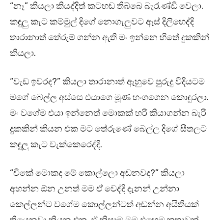
“නෑ” කියලා කියද්දිත් කටහඬ තිබ්බෙ බැරැණ්ඩි වෙලා.
කඳුලු කැට කම්මුල් දිගේ නොගැලුවට ඇස් දිලිහෙද්දි
තාරානාත් තේරුම් ගන්න ඇති මං ඉන්නෙ හිතේ දුකකින්
කියලා.
“වැඩ ඉවරද?” කියලා තාරානාත් ඇහුවෙ පුරුදු විදියටම
මගේ බෙල්ල අස්සෙ එයාගෙ මූණ හංගගෙන කොඳුරලා.
මං වගේම එයා ඉන්නෙත් මොකක් හරි කියාගන්න බැරි
දුකකින් කියන එක මට තේරුණේ බෙල්ල දිගේ සීතලට
කඳුලු කැට වැක්කෙරෙද්දි.
“චිකේ මොකද මේ කොල්ලො අඬනවද?” කියලා
අහන්න ඕන උනත් මම ඒ වෙද්දි දැනන් උන්නා
කෙල්ලන්ට වගේම කොල්ලන්ටත් අඬන්න අයිතියක්