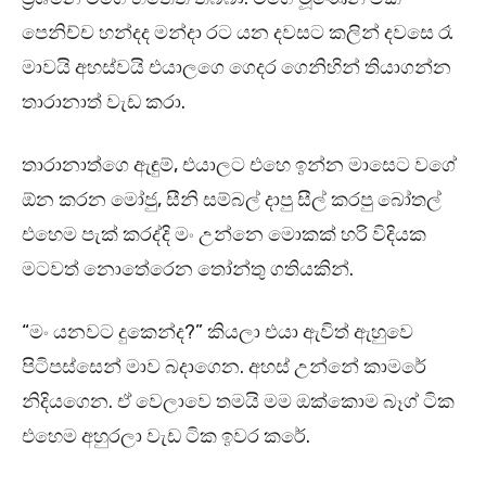
පෙනිච්ච හන්දද මන්දා රට යන දවසට කලින් දවසෙ රෑ
මාවයි අහස්වයි එයාලගෙ ගෙදර ගෙනිහින් තියාගන්න
තාරානාත් වැඩ කරා.
තාරානාත්ගෙ ඇඳුම්, එයාලට එහෙ ඉන්න මාසෙට වගේ
ඕන කරන මෝජු, සීනි සම්බල් දාපු සීල් කරපු බෝතල්
එහෙම පැක් කරද්දි මං උන්නෙ මොකක් හරි විදියක
මටවත් නොතේරෙන තෝන්තු ගතියකින්.
“මං යනවට දුකෙන්ද?” කියලා එයා ඇවිත් ඇහුවෙ
පිටිපස්සෙන් මාව බදාගෙන. අහස් උන්නේ කාමරේ
නිදියගෙන. ඒ වෙලාවෙ තමයි මම ඔක්කොම බෑග් ටික
එහෙම අහුරලා වැඩ ටික ඉවර කරේ.