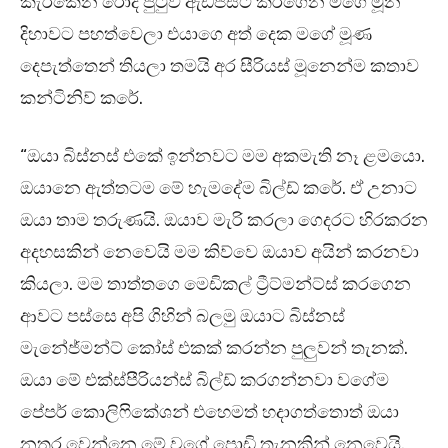
කැරකෙන රෝද පුටුව ඇඩ්ජස්ට් කරගෙන මගෙ මූන
දිහාවට පහත්වෙලා එයාගෙ අත් දෙක මගේ මූණ
දෙපැත්තෙන් තියලා තමයි අර සීරියස් මූනෙන්ම කතාව
කන්ටිනිව් කරේ.
“ඔයා බිස්නස් එකේ ඉන්නවට මම අකමැති නෑ ළමයො.
ඔයානෙ ඇත්තටම මේ හැමදේම බිල්ඩ් කරේ. ඒ උනාට
ඔයා තාම තරුණයි. ඔයාව මැරි කරලා ගෙදරට හිරකරන
අදහසකින් නෙවෙයි මම කිව්වෙ ඔයාව අයින් කරනවා
කියලා. මම තාත්තගෙ මෙඩිකල් ට්‍රීට්මන්ට්ස් කරගෙන
ආවට පස්සෙ අපි ගිහින් බලමු ඔයාට බිස්නස්
මැනේජ්මන්ට් කෝස් එකක් කරන්න පුලුවන් තැනක්.
ඔයා මේ එක්ස්පීරියන්ස් බිල්ඩ් කරගන්නවා වගේම
පේපර් කොලිෆිකේශන් එහෙමත් හදාගත්තොත් ඔයා
නතර වෙන්නෙ මේ වගේ පොඩි තැනකින් නෙවෙයි.