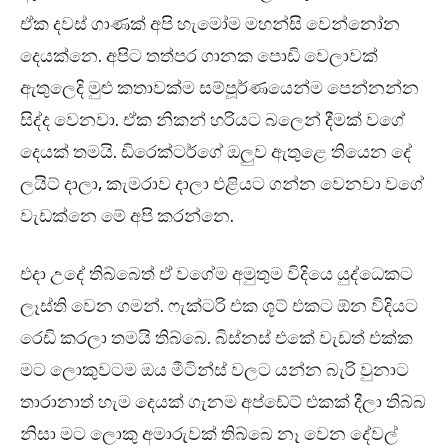
ඒක දවස් ගාණක් අපි හැමෝම මහන්සි වෙන්නෝන
දෙයක්නෙ. අපිට තත්පර ගානක පොඩි වෙලාවක්
ඇතුලෙදි මුළු කතාවක්ම සම්පූර්ණයෙන්ම පෙන්නන්න
සිද්ද වෙනවා. ඒක නිකන් හරියට බලෙන් දීමක් වගේ
දෙයක් තමයි. ඩිරෙක්ටර්ගේ ඔලුව ඇතුළෙ තියෙන දේ
ලයිට් දාලා, කැමරාව දාලා එළියට ගන්න වෙනවා වගේ
වැඩක්නෙ මේ අපි කරන්නෙ.
එදා උදේ තිබ්බෙත් ඒ වගේම අමුතුම විදියෙ යුද්ධෙකට
ලෑස්ති වෙන ගමන්. ෆැක්ටරි එක ශූට් එකට ඕන විදියට
රෙඩි කරලා තමයි තිබ්බෙ. බිස්නස් එකේ වැඩත් එක්ක
මට ලොකුවටම ඔය මීටින්ස් වලට යන්න බැරි වුනාට
තාරානාත් හැම දෙයක් ගැනම අප්ඩේට් එකක් දීලා තිබ්බ
නිසා මට ලොකු අමාරුවක් තිබ්බෙ නෑ වෙන දේවල්