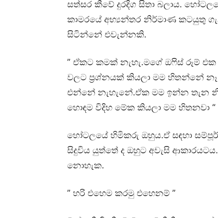
සත්සර කීවේ දුරදිග සිතා බලාය. හෝට
කාමරයේ අභ්‍යන්තර නිර්මාණ කටයුතු
සිටින්නේ එවැන්නකි.
” ඒකට කමක් නැහැ.මගේ ඔෆිස් රූම් එ
වලට ප්‍රශ්නයක් කියලා මම හිතන්නේ නෑ
එන්නේ නැහැනේ.ඒක මම ඉන්න තැන නිස
හොඳම විදිහ මේක කියලා මම හිතනවා “
හෝටලයේ හිමිකරු ඔහුය.ඒ සඳහා සම්පූර්ණ
සිදුවිය යුත්තේ ද ඔහුට අවැසි ආකාරයට
නොහැක.
” හරි එහෙම කරමු එහෙනම් ”