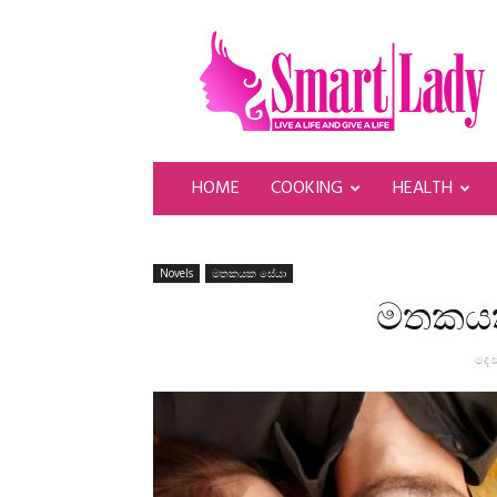
SmartLady
HOME
COOKING
HEALTH
Novels
මතකයක සේයා
මතකයක
දෙස