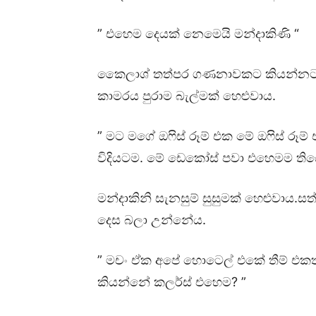
” එහෙම දෙයක් නෙමෙයි මන්දාකිණි “
කෛලාශ් තත්පර ගණනාවකට කියන්නට ග
කාමරය පුරාම බැල්මක් හෙළුවාය.
” මට මගේ ඔෆිස් රූම් එක මේ ඔෆිස් රූ
විදියටම. මේ ඩෙකෝස් පවා එහෙමම ති
මන්දාකිනි සැනසුම් සුසුමක් හෙළුවාය.
දෙස බලා උන්නේය.
” මචං ඒක අපේ හොටෙල් එකේ තීම් එකත
කියන්නේ කලර්ස් එහෙම? ”