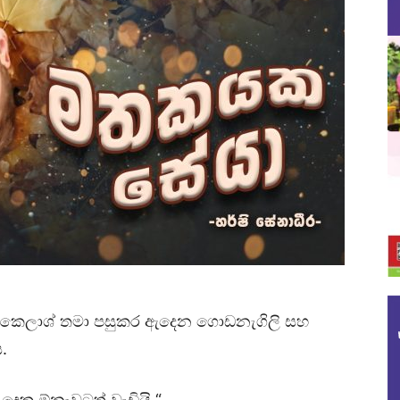
ුන් කෛලාශ් තමා පසුකර ඇදෙන ගොඩනැගිලි සහ
.
දෙක ඕනෑවටත් වැඩියි “