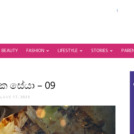
BEAUTY
FASHION
LIFESTYLE
STORIES
PARE
 සේයා – 09
ැම්බර් 17, 2025