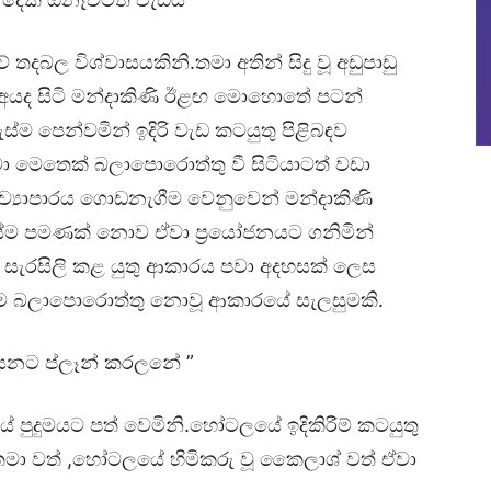
තදබල විශ්වාසයකිනි.තමා අතින් සිදු වූ අඩුපාඩු
ද සිටි මන්දාකිණි ඊළඟ මොහොතේ පටන්
ම පෙන්වමින් ඉදිරි වැඩ කටයුතු පිළිබඳව
මා මෙතෙක් බලාපොරොත්තු වී සිටියාටත් වඩා
් ව්‍යාපාරය ගොඩනැගීම වෙනුවෙන් මන්දාකිණි
ලැස්ම පමණක් නොව ඒවා ප්‍රයෝජනයට ගනිමින්
සැරසිලි කළ යුතු ආකාරය පවා අදහසක් ලෙස
සේත්ම බලාපොරොත්තු නොවූ ආකාරයේ සැලසුමකි.
ස්සනට ප්ලෑන් කරලනේ ”
පුදුමයට පත් වෙමිනි.හෝටලයේ ඉදිකිරීම් කටයුතු
 තමා වත් ,හෝටලයේ හිමිකරු වූ කෛලාශ් වත් ඒවා