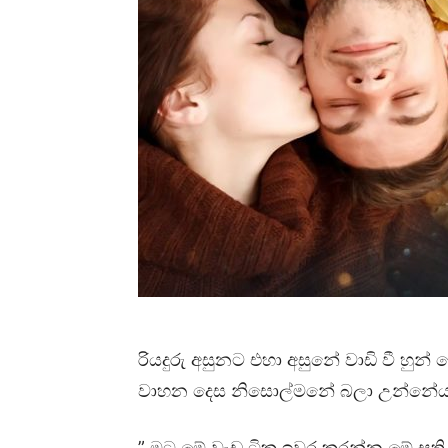
රියදුරු අසුනට එහා අසුනේ වාඩි වී හ
වාහන දෙස නිසොල්මනේ බලා උන්නේය
” මට මේ වැඩ ටික ඉවර කරන්න මේ සති 