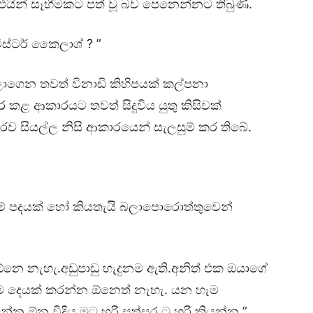
එයින් සෑහීමකට පත් වූ බව පෙනෙන්නට තිබුණි.
ස්ටර් කෛලාශ් ? ”
ගෙන තවත් විනාඩි කිහිපයක් කල්පනා
කළ ආකාරයට තවත් සිදුවිය යුතු කිසිවක්
රව සියල්ල නිසි ආකාරයෙන් සැලසුම් කර තිබේ.
 පදයක් හෝ කියතැයි බලාපොරොත්තුවෙන්
 ඕනෙ නැහැ.අඩුපාඩු හැදුනම ඇති.අනිත් එක ඔයාගේ
සිම දෙයක් කරන්න ඕනෙත් නැහැ. යන හැම
න්න ඕන විදිය මට හරි සත්සර ට හරි කියන්න ”