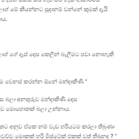
ලාශ් මේ කියන්නට සූදානම් වන්නේ කුමක් දැයි
ාය.
 ගේ දෑස් දෙස කෙලින් බැලීමට පවා නොහැකි
න්ම වෙනස් කරන්න ඕනේ මන්දාකිණි “
ස බලා අනතුරුව මන්දාකිණි දෙස
 යුතුව මොහොතක් බලා උන්නාය.
 එකට අනුව ඒකෙ නම් වැඩ හරියටම කරලා තිබුණා
ච්ච මොකක් හරි මිස්ටේක් එකක් වත් තිබුනද ? “