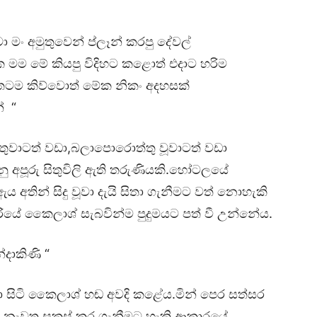
ා මං අමුතුවෙන් ප්ලෑන් කරපු දේවල්
්ක මම මේ කියපු විදිහට කළොත් එදාට හරිම
්තටම කිව්වොත් මේක නිකං අදහසක්
් “
ුවාටත් වඩා,බලාපොරොත්තු වූවාටත් වඩා
ු අපූරු සිතුවිලි ඇති තරුණියකි.හෝටලයේ
ු ඇය අතින් සිදු වූවා දැයි සිතා ගැනීමට වත් නොහැකි
ිරියේ කෛලාශ් සැබවින්ම පුදුමයට පත් වී උන්නේය.
දාකිණි “
 සිටි කෛලාශ් හඬ අවදි කළේය.මින් පෙර සත්සර
ඩුපාඩු නැවත සකස් කර ගැනීමට හැකි ආකාරයේ