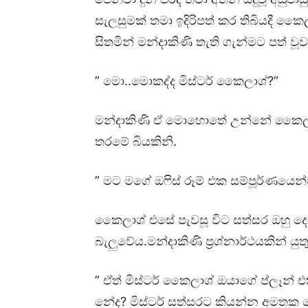
සැලසුමක් තමා ඉදිරිපත් කර තිබියදී කෛ
සිතමින් මන්දාකිණි තැති ගැන්මට පත් වූව
” මො..මොකද්ද මිස්ටර් කෛලාශ්?”
මන්දාකිණි ඒ මොහොතේ උන්නේ කෛලාශ්
තරමේ බියකිනි.
” මට මගේ ඔෆිස් රූම් එක සම්පූර්ණයෙ
කෛලාශ් එසේ පැවසූ විට සත්සර ඔහු දෙ
බැලුවේය.මන්දාකිණි ප්‍රශ්නාර්ථයකින්
” ඒත් මිස්ටර් කෛලාශ් ඔයාගේ ප්ලෑන්
නේද? මිස්ටර් සත්සරට කියන්න අමතක වෙ