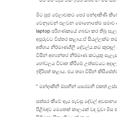
මීට සුළු වේලාවකට පෙර මන්දාකිණි කීවේ 
වෙනුවෙන් පලවන මොහොතේම සමාව අය
laptop පරිගණකයේ ගබඩා කර තිබූ සැලැස්
අපූරුවට විස්තර කළාය.ඒ සියල්ලක්ම ත
අතිශය නිර්මාණශීලී දේවල්ය.තම කුළුඳුල
විසින් අභ්‍යන්තර නිර්මාණ කටයුතු සැ
හෝටලය විවෘත කිරීමේ උත්සවයට අදාල 
ඉදිරිපත් කළාය. එය තමා විසින් කිසි
” මන්දාකිනි ඕපනින් සෙරමනි එකත් ල
සත්සර කීවේ ඇය පැවසූ දේවල් අවසානයේ 
පිළිබඳව මෙතෙක් කාලයක් වද වූවා මිස