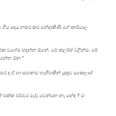
ිය දෙය නතර කර මන්දාකිණි ගේ කාර්යාල
ම් එක වගේම හදන්න ඕනේ. මේ කලර්ස් වලින්ම. මේ
යෙන්න ඕන “
සත්සර ද ඒ හා සමානම හැඟීමකින් යුතුව කෛලාශ්
් එක්ක එච්චර මැච් වෙන්නෙ නෑ නේද ? මං