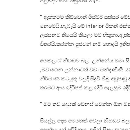
පිළිබඳව සිතා තිබුණේ නැත.
” ඇත්තටම කිව්වොත් මිස්ටර් සත්සර මේව
නෙමෙයි.හැබැයි මේ interior ටිකත් එක
ලස්සනට තියෙයි කියලා මට හිතුනා.ඇත
විතරයි.කරන්න පුළුවන් නම් හොදයි ඉතින
කෛලාශ් නිහඬව බලා උන්නේය.තමා සිත
,මවාගෙන උන්නාටත් වඩා මන්දාකිණි යන
නිර්මාණ කටයුතු වලදී සිදුවී තිබූ අඩුපාඩ
තරමට ඇය ඉදිරිපත් කළ ඉදිරි සැලසුම ඉද
” මට තව දෙයක් වෙනස් වෙන්න ඕන මන්
සියල්ල දෙස මෙතෙක් වේලා නිහඬව බලා
පෙන්වා දුන් පරිදි තමා අතින් සිදුවූ අ