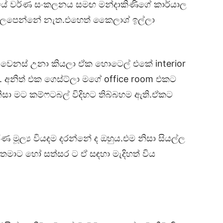
ලයේ වර්ණ සංකලනය සමඟ මන්දාකිණිගේ කාර්යාල
 ගැලපෙන්නේ නැත.එහෙත් කෛලාශ් ඉල්ලා
ක වෙනස් උනා කියලා ඒක හොටෙල් එකේ interior
. අනිත් එක ගෙස්ට්ලා මගේ office room එකට
ා මට කම්ෆටබල් විදිහට තිබ්බහම ඇති.ඒකට
 මූල්‍ය වියදම දරන්නේ ද ඔහුය.එම නිසා සියල්ල
ය.තමාට හෝ සත්සර ට ඒ සඳහා මැදිහත් විය