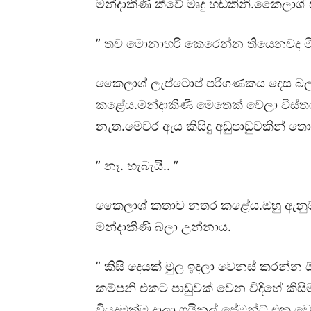
මන්දාකිණි කීවේ මෘදු හඬකිනි.කෛලාශ් 
” තව මොනාහරි කෙරෙන්න තියෙනවද මි
කෛලාශ් ලැප්ටොප් පරිගණකය දෙස බලා
කළේය.මන්දාකිණි මෙතෙක් වේලා විස්තර 
නැත.මෙවර ඇය කිසිදු අඩුපාඩුවකින් තො
” නෑ. හැබැයි.. ”
කෛලාශ් කතාව නතර කළේය.ඔහු ඇනුම්
මන්දාකිණි බලා උන්නාය.
” කිසි දෙයක් මුල ඉඳලා වෙනස් කරන්න
කම්පනි එකට පාඩුවක් වෙන විදිහේ කි
වියදමක්ම දාලා ෆයිනල් පේමන්ට් එක වෙ