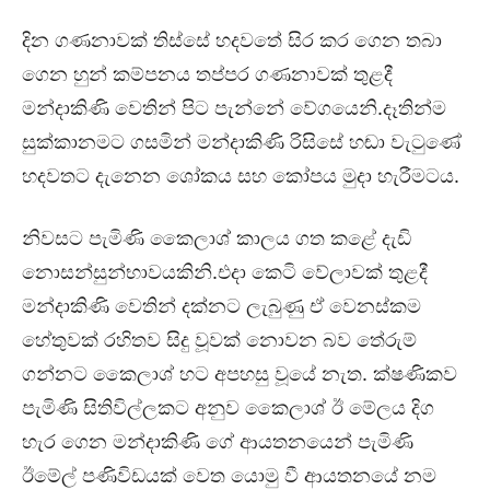
දින ගණනාවක් තිස්සේ හදවතේ සිර කර ගෙන තබා
ගෙන හුන් කම්පනය තප්පර ගණනාවක් තුළදී
මන්දාකිණි වෙතින් පිට පැන්නේ වේගයෙනි.දෑතින්ම
සුක්කානමට ගසමින් මන්දාකිණි රිසිසේ හඬා වැටුණේ
හදවතට දැනෙන ශෝකය සහ කෝපය මුදා හැරීමටය.
නිවසට පැමිණි කෛලාශ් කාලය ගත කළේ දැඩි
නොසන්සුන්භාවයකිනි.එදා කෙටි වේලාවක් තුළදී
මන්දාකිණි වෙතින් දක්නට ලැබුණු ඒ වෙනස්කම
හේතුවක් රහිතව සිදු වූවක් නොවන බව තේරුම්
ගන්නට කෛලාශ් හට අපහසු වූයේ නැත. ක්ෂණිකව
පැමිණි සිතිවිල්ලකට අනුව කෛලාශ් ඊ මේලය දිග
හැර ගෙන මන්දාකිණි ගේ ආයතනයෙන් පැමිණි
ඊමේල් පණිවිඩයක් වෙත යොමු වී ආයතනයේ නම