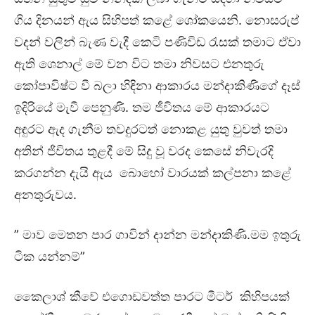
ගිය දිනයන් ඇය සිහිපත් කළේ ශෝකයෙනි. නොසරුප්
වදන් වලින් බැණ වැදී කෙටි පණිවිඩ රැසක් තමාට ඒවා
ඇති ශෙනාල් මේ වන විට තමා නිවසට එනතුරු
කෝපාවිෂ්ට වී බලා හිඳිනා ආකාරය මන්දාකිණිගේ දෑස්
ඉදිරියේ මැවී පෙනුණි. තම ජීවිතය මේ ආකාරයට
අඳුරට ඇද ගැනීම තවදුරටත් නොකළ යුතු වුවත් තමා
අතින් ජීවිතය තුළදී මේ සිදු වූ වරද කෙසේ නිවැරදි
කරගන්න දැයි ඇය බොහෝ වාරයක් කල්පනා කළේ
අනතුරුවය.
” මාව මෙතන පාර ගාවින් දාන්න මන්දාකිණි.මම ඉතුරු
ටික යන්නම්”
කෛලාශ් කීවේ එගොඩවත්ත පාරට මීටර් කිහිපයක්