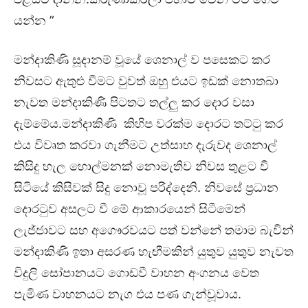
යන්න ”
මන්දාකිණි සූදානම් වූයේ ශෙනාල් ව පසෙකට කර
නිවසට ඇතුළු වීමට වුවත් ඔහු එයට ඉඩක් නොතබා
නැවත මන්දාකිණි පිටතට තල්ලු කර දොර වසා
දැම්මේය.මන්දාකිණි කිහිප වරක්ම දොරට තට්ටු කර
එය විවෘත කරවා ගැනීමට උත්සාහ දැරුවද ශෙනාල්
කිසිදු හැල හොල්මනක් නොමැතිව නිවස තුළට වී
සිටියේ කිසිවක් සිදු නොවූ පරිද්දෙනි. නිවසේ ප්‍රධාන
දොරටුව අසලට වී මේ ආකාරයෙන් සිටීමෙන්
ලැජ්ජාවට සහ අගෞරවයට පත් වන්නේ තමාම බැවින්
මන්දාකිණි ඉතා අසරණ හැඟීමකින් යුතුව යුතුව නැවත
විදුලි සෝපානයට ගොඩවී වාහන අංගනය වෙත
පැමිණ වාහනයට නැග එය පණ ගැන්වූවාය.