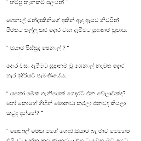
” හිටපු තැනකට පලයන් ”
ශෙනාල් මන්දාකිනිගේ අතින් ඇද ඇයව නිවසින්
පිටතට තල්ලු කර දොර වසා දැමීමට සූදානම් වූවාය.
” ඔයාට පිස්සුද ෂෙනාල් ? “
දොර වසා දැමීමට සූදානම් වූ ශෙනාල් නැවත දොර
හැර ඉදිරියට පැමිණියේය.
” යකෝ මේක ගෑනියෙක් ගෙදරට එන වෙලාවක්ද?
තෝ කොහේ ගිහින් මොනවා කරලා එනවද කියලා
කවුද දන්නේ? “
” ශෙනාල් මේක මගේ ගෙදර.ඔයාට බෑ මාව මෙහෙම
එළියට දාන්න.කරුණාකරලා එහාට වෙන මට ගෙට