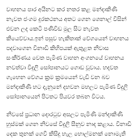
වාහනය පාර අයිනට කර නතර කළ මන්දාකිණි
නැවත ජංගම දුරකථනය අතට ගෙන ශෙනාල් විසින්
එවන ලද කෙටි පණිවිඩ මුල සිට නැවත
කියෙව්වාය.ඉන් පසුව හැකිතාක් වේගයෙන් වාහනය
පදවාගෙන විනාඩි කිහිපයක් ඇතුළත නිවාස
සංකීර්ණය වෙත පැමිණ වාහන අංගනයේ වාහනය
නවත්වා විදුලි සෝපානයට ගොඩ වූවාය. හදවත
ගැහෙන වේගය ක්‍රම ක්‍රමයෙන් වැඩි වන බව
මන්දාකිණි හට දැනුනේ දහවන මහලට පැමිණ විදුලි
සෝපානයෙන් පිටතට පියවර තබන විටය.
නිවසේ ප්‍රධාන දොරටුව අසලට පැමිණි මන්දාකිණි
හුස්මක් ගෙන නිවසේ විදුලි සීනුව නාද කළාය. විනාඩි
දෙක තුනක් ගෙවී කිසිදු හැල හොල්මනක් නොමැති