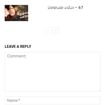
මතකයක සේයා – 67
LEAVE A REPLY