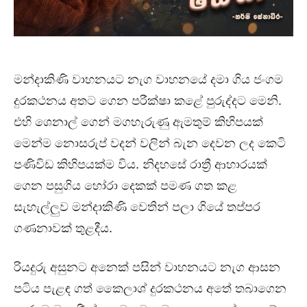
මන්දාකිණි වාහනයට නැග වාහනයේ දමා ගිය ජංගම
දුරකථනය අතට ගෙන පරීක්ෂා කළේ පුරුද්දට මෙනි.
එහි ශෙනාල් ගෙන් මගහැරුණු ඇමතුම් කිහිපයක්
මෙන්ම නොසරුප් වදන් වලින් බැන දෙවන ලද කෙටි
පණිවිඩ කිහිපයක්ම විය. නිදහසේ රාත්‍රී ආහාරයක්
ගෙන පසුගිය හෝරා දෙකක් පමණ ගත කළ
සැහැල්ලුව මන්දාකිණි වෙතින් පලා ගියේ තප්පර
ගණනාවක් තුළදීය.
රියදුරු අසුනට අනෙක් පසින් වාහනයට නැග ආසන
පටිය පැළඳ ගත් කෛලාශ් දුරකථනය අතේ තබාගෙන