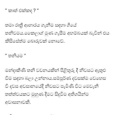
” කාත් එක්කද ? ”
තමා රාත්‍රී ආහාරය ගැනීම සඳහා ගියේ
තනිවමය.කෛලාශ් මුණ ගැසීම අහම්බයක් බැවින් එය
කිසිසේත්ම බොරුවක් නොවේ.
” තනියම ”
මන්දාකිණි තනි වචනයකින් පිළිතුරු දී නිවසට ඇතුළු
වීම සඳහා බලා උන්නාය.සම්පූර්ණ දවසක්ම වෙහෙස
වී දවස අවසානයේදී නිවසට පැමිණි විට මෙවැනි
තත්ත්වයකට මුහුණ දීමට සිදුවීම අතිශයින්ම
අවාසනාවකි.