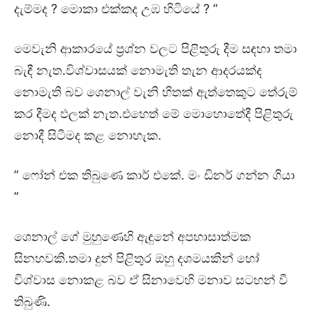
දැම්මද ? මොකා එක්කද උඹ හිටියේ ? ”
මෙවැනි ආකාරයේ ප්‍රශ්න වලට පිළිතුරු දීම සඳහා තමා
බැඳී නැත.විශ්වාසයක් නොමැති තැන ආදරයක්ද
නොමැති බව ශෙනාල් වැනි හිතක් ඇත්තෙකුට තේරුම්
කර දීමද ඵලක් නැත.එහෙත් මේ මොහොතේදී පිළිතුරු
නොදී සිටීමද කළ නොහැක.
” ෆෝන් එක තිබුණෙ කාර් එකේ. මං ඩිනර් ගන්න ගියා
”
ශෙනාල් ගේ මුහුණෙහි ඇඳුනේ අපහාසාත්මක
සිනහවකි.තමා දුන් පිළිතුර ඔහු දශමයකින් හෝ
විශ්වාස නොකළ බව ඒ සිනාවෙහි මනාව සටහන් වී
තිබුණි.