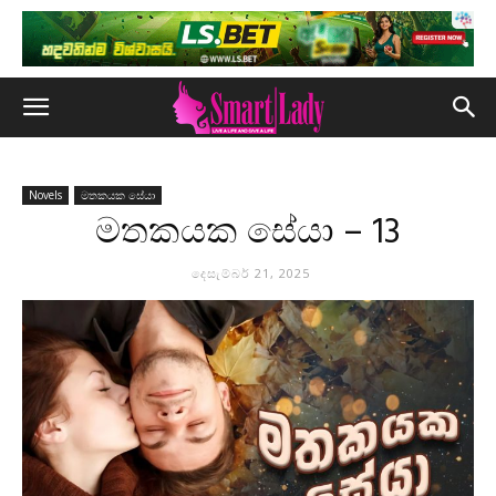
Novels
මතකයක සේයා
මතකයක සේයා – 13
දෙසැම්බර් 21, 2025