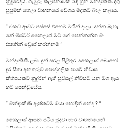
නුදුරේදීය. ගැඹුරු කල්පනාවක රැඳී හුන් මන්දාකිණි දිගු
සුසුමක් හෙලා වාහනයේ වේගය මදකට බාල කළාය.
” එකට ආවට පස්සේ එහෙම මගින් දාලා යන්න බැහැ
නේ මිස්ටර් කෛලාශ්.මට ගේ පෙන්නන්න මං
එතනින් ඩ්‍රොප් කරන්නම් ”
මන්දාකිණි ලබා දුන් සරල පිළිතුර කෛලාශ් බොහෝ
දුර සිතා අනතුරුව පෞද්ගලික පාරේ නිවාස
කිහිපයකට නුදුරින් ඇති සුවිසල් නිවසට යන මග ඇය
හට පෙන්වූයේය.
” මන්දාකිණි ඇත්තටම ඔයා හොඳින් නේද ? ”
කෛලාශ් ආසන පටිය මුදවා හැර වාහනයෙන්