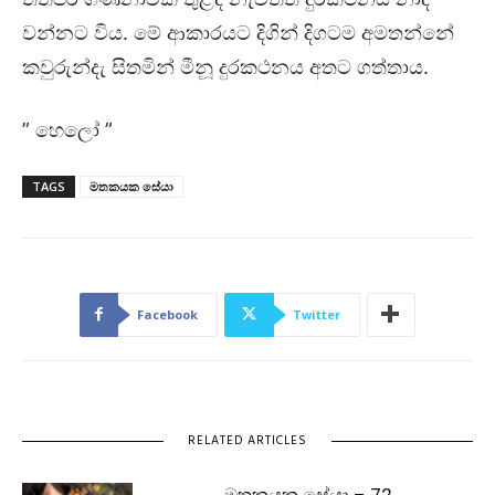
වන්නට විය. මේ ආකාරයට දිගින් දිගටම අමතන්නේ
කවුරුන්දැ සිතමින් මීනූ දුරකථනය අතට ගත්තාය.
” හෙලෝ ”
TAGS
මතකයක සේයා
Facebook
Twitter
RELATED ARTICLES
මතකයක සේයා – 72