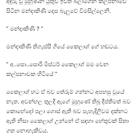
අඳුරු වූ මුහුණින් යුතුව ඉවත බලාගෙන කල්පනාවේ
සිටින මන්දාකිණි දෙස බැලුවේ විමසිල්ලෙනි.
” මන්දාකිණි ? ”
මන්දාකිණි තිගැස්සී ගියේ කෛලාශ් ගේ හඬටය.
” අ..සො..සොරි මිස්ටර් කෛලාශ් මම වෙන
කල්පනාවක හිටියේ “
කෛලාශ් හට ඒ බව තේරුම් ගන්නට අපහසු වූයේ
නැත. අවන්හල තුලදී ඇගේ මුහුණේ තිබූ දීප්තිමත් බව
කොහේදෝ පලා ගොස් ඇති බව පැහැදිලිවම දක්නට
ඇති නිසා කෛලාශ් උන්නේ ඒ සඳහා හේතුවක් සිතා
ගත නොහැකිවය.