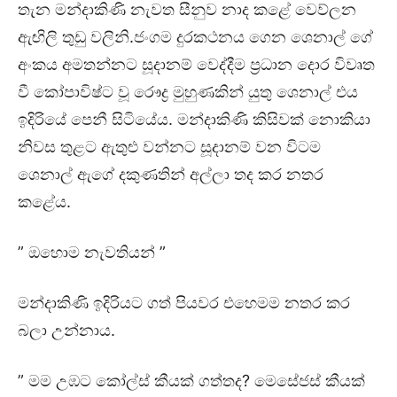
තැන මන්දාකිණි නැවත සීනුව නාද කළේ වෙව්ලන
ඇඟිලි තුඩු වලිනි.ජංගම දුරකථනය ගෙන ශෙනාල් ගේ
අංකය අමතන්නට සූදානම් වෙද්දීම ප්‍රධාන දොර විවෘත
වී කෝපාවිෂ්ට වූ රෞද්‍ර මුහුණකින් යුතු ශෙනාල් එය
ඉදිරියේ පෙනී සිටියේය. මන්දාකිණි කිසිවක් නොකියා
නිවස තුළට ඇතුළු වන්නට සූදානම් වන විටම
ශෙනාල් ඇගේ දකුණතින් අල්ලා තද කර නතර
කළේය.
” ඔහොම නැවතියන් ”
මන්දාකිණි ඉදිරියට ගත් පියවර එහෙමම නතර කර
බලා උන්නාය.
” මම උඹට කෝල්ස් කීයක් ගත්තද? මෙසේජස් කීයක්