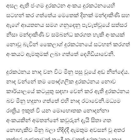
අසල ඇති ජංගම දුරකථන අංකය දුරකථනයෙහි
සටහන් කර ගත්තේය මෙතෙක් දිනක් මන්දාකිණි සහ
ඇගේ ආයතනය සමග ගනුදෙනු පැවැත්වූයේ සත්සර
නිසා මන්දාකිණි ව සම්බන්ධ කරගත හැකි අංකයක්
නොවූ බැවින් කෛලාශ් දුරකථනයේ සටහන් කරගත්
අංකයට ඇමතුමක් ලබා ගත්තේ දෙගිඩියාවෙනි.
දුරකථනය නාද වන විට මීනු පසු වූයේ අඩ නින්දේය.
නාද වන්නේ තම පෞද්ගලික දුරකථනය නොව
කාර්යාලයේ කටයුතු සඳහා වෙන් කර ඇති දුරකථනය
බව මීනු හදුනා ගත්තේ එහි නාද රටාවෙනි.මධ්‍යම
රාත්‍රිය ඉකුත් වී යන මොහොතක නොදන්නා
අංකයකින් අමතන්නේ කවුරුන් දැයි සිතා ගත
නොහැකිව මීනු බලා හිඳිද්දී ඇමතුම අවසන් වූ අතර
තත්පර ගණනාවක් තුළදී නැවතත් දුරකථනය නාද