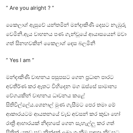
” Are you alright ? ”
කෛලාශ් ඇසුවේ යන්තමින් මන්දාකිණි දෙසට නැඹුරු
වෙමිනි.ඇය වාහනය පණ ගැන්වූයේ ආයාසයෙන් මවා
ගත් සිනහවකින් කෛලාශ් දෙස බලමිනි
” Yes I am ”
මන්දාකිණි වාහනය පසුපසට ගෙන ප්‍රධාන පාරට
අවතීර්ණ කර ඈතට විහිදෙන මග ඔස්සේ සාමාන්‍ය
වේගයකින් වාහනය ධාවනය කළේ
සිතිවිල්ලේය.ශෙනාල් මුණ ගැසීමට පෙර තමා මේ
ආකාරයටම ආයතනයේ වැඩ අවසන් කර කුඩා හෝ
රාත්‍රී ආහාරයක් නිදහසේ ගෙන සැහැල්ලු කර ගත්
සිතින් යුතුව සුව නින්දක් ලබා ගැනීම සඳහා නිවසට