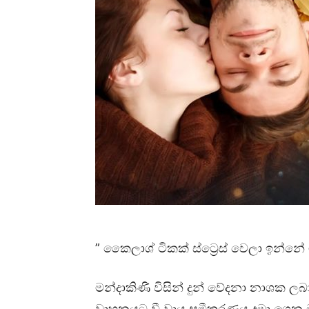
” කෛලාශ් ටිකක් ස්ට්‍රෙස් වෙලා ඉන්නේ
මන්දාකිණි විසින් දුන් වේදනා නාශක 
වාහනයට වී වායු සමීකරණය දමා ගෙන 