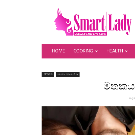
SmartLady
HOME
COOKING
HEALTH
Novels
මතකයක සේයා
මතකයක
දෙස