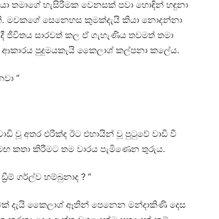
‍රියා තමාගේ හැසිරීමක වෙනසක් පවා හොඳින් හඳුනා
. මවකගේ සෙනෙහස කුමක්දැයි කියා නොදන්නා
 ජීවිතය සාරවත් කල ඒ ගැහැණිය තවමත් තමා
න ආකාරය පුදුමයකැයි කෛලාශ් කල්පනා කලේය.
නවා “
ාඩි වූ අතර එරික්ද ඊට එහායින් වූ පුටුවේ වාඩි වී
මඟ කතා කිරීමට තම වාරය පැමිණෙන තුරුය.
ීම් ගර්ල්ව හම්බුනාද ? ”
ර කුමක් දැයි කෛලාශ් ඈතින් පෙනෙන මන්දාකිණි දෙස