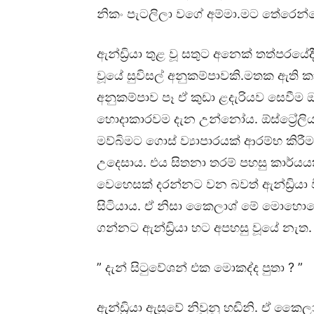
නිකං පැටලිලා වගේ අම්මා.මට තේරෙන
ඇන්ඩ්‍රියා තුළ වූ සතුට අනෙක් තත්පරයේ
වූයේ සුවිසල් අනුකම්පාවකි.මතක ඇති
අනුකම්පාව පෑ ඒ කුඩා ළදැරියව සෙවීම ඔහ
හොදාකාරවම දැන උන්නෝය. ඕස්ට්‍රේලිය
මව්බිමට ගොස් ව්‍යාපාරයක් ආරම්භ කිර
උදෙසාය. එය සිතනා තරම් පහසු කාර්
වෙහෙසක් දරන්නට වන බවත් ඇන්ඩ්‍රියා 
සිටියාය. ඒ නිසා කෛලාශ් මේ මොහොතේ
ගන්නට ඇන්ඩ්‍රියා හට අපහසු වූයේ නැත.
” දැන් සිටුවේශන් එක මොකද්ද පුතා ? ”
ඇන්ඩ්‍රියා ඇසුවේ නිවුනු හඬිනි. ඒ ක