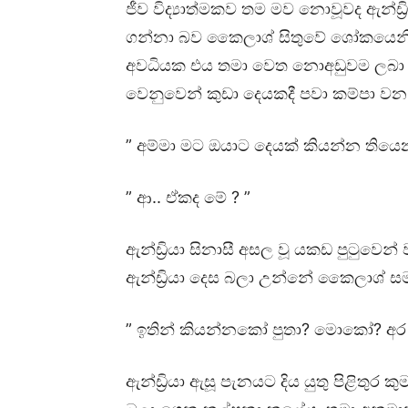
ජීව විද්‍යාත්මකව තම මව නොවූවද ඇන්ඩ්
ගන්නා බව කෛලාශ් සිතුවේ ශෝකයෙනි
අවධියක එය තමා වෙත නොඅඩුවම ලබා දී
වෙනුවෙන් කුඩා දෙයකදී පවා කම්පා ව
” අම්මා මට ඔයාට දෙයක් කියන්න තියෙ
” ආ.. ඒකද මේ ? ”
ඇන්ඩ්‍රියා සිනාසී අසල වූ යකඩ පුටුවෙන් ව
ඇන්ඩ්‍රියා දෙස බලා උන්නේ කෛලාශ් ස
” ඉතින් කියන්නකෝ පුතා? මොකෝ? අර ඩ්‍ර
ඇන්ඩ්‍රියා ඇසූ පැනයට දිය යුතු පිළිතු