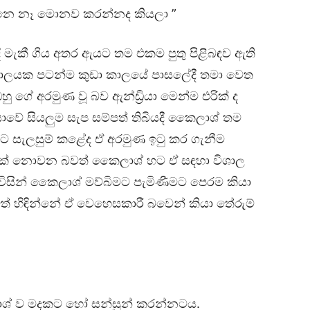
්නෙ නෑ මොනව කරන්නද කියලා ”
දී මැකී ගිය අතර ඇයට තම එකම පුතු පිළිබඳව ඇති
 කාලයක පටන්ම කුඩා කාලයේ පාසලේදී තමා වෙත
ු ගේ අරමුණ වූ බව ඇන්ඩ්‍රියා මෙන්ම එරික් ද
ාවේ සියලුම සැප සම්පත් තිබියදී කෛලාශ් තම
ීමට සැලසුම් කළේද ඒ අරමුණ ඉටු කර ගැනීම
යයක් නොවන බවත් කෛලාශ් හට ඒ සඳහා විශාල
විසින් කෛලාශ් මව්බිමට පැමිණීමට පෙරම කියා
 හිඳින්නේ ඒ වෙහෙසකාරී බවෙන් කියා තේරුම්
ෛලාශ් ව මදකට හෝ සන්සුන් කරන්නටය.