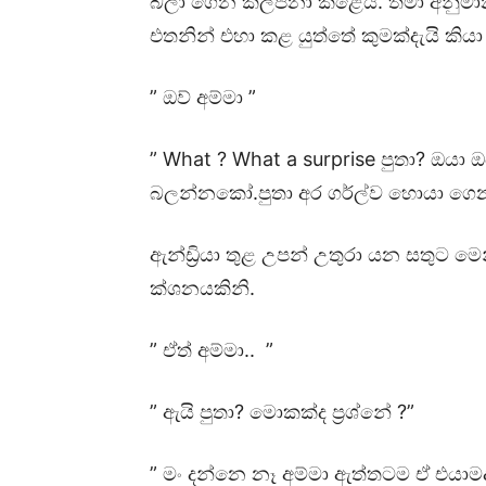
බලා ගෙන කල්පනා කළේය. තමා අනුමාන
එතනින් එහා කළ යුත්තේ කුමක්දැයි කි
” ඔව් අම්මා ”
” What ? What a surprise පුතා? ඔයා
බලන්නකෝ.පුතා අර ගර්ල්ව හොයා ගෙ
ඇන්ඩ්‍රියා තුළ උපන් උතුරා යන සතුට ම
ක්ශනයකිනි.
” ඒත් අම්මා.. ”
” ඇයි පුතා? මොකක්ද ප්‍රශ්නේ ?”
” මං දන්නෙ නෑ අම්මා ඇත්තටම ඒ එයාම