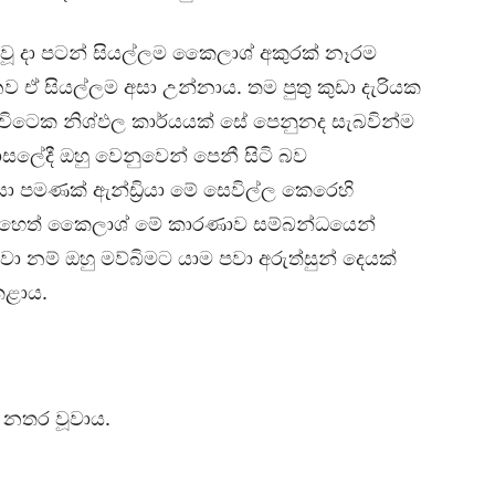
ු වූ දා පටන් සියල්ලම කෛලාශ් අකුරක් නෑරම
ධානව ඒ සියල්ලම අසා උන්නාය. තම පුතු කුඩා දැරියක
විටෙක නිශ්ඵල කාර්යයක් සේ පෙනුනද සැබවින්ම
ාසලේදී ඔහු වෙනුවෙන් පෙනී සිටි බව
ා පමණක් ඇන්ඩ්‍රියා මේ සෙවිල්ල කෙරෙහි
හෙත් කෛලාශ් මේ කාරණාව සම්බන්ධයෙන්
 නම් ඔහු මව්බිමට යාම පවා අරුත්සුන් දෙයක්
 කළාය.
 නතර වූවාය.