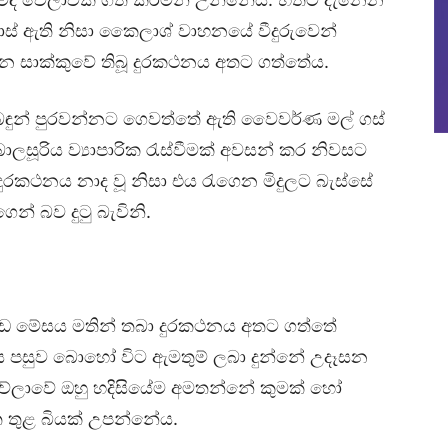
් ඇති නිසා කෛලාශ් වාහනයේ වීදුරුවෙන්
 සාක්කුවේ තිබූ දුරකථනය අතට ගත්තේය.
් බඳුන් පුරවන්නට ගෙවත්තේ ඇති වෛවර්ණ මල් ගස්
ලසූරිය ව්‍යාපාරික රැස්වීමක් අවසන් කර නිවසට
 දුරකථනය නාද වූ නිසා එය රැගෙන මිදුලට බැස්සේ
් බව දුටු බැවිනි.
 යකඩ මේසය මතින් තබා දුරකථනය අතට ගත්තේ
ිය පසුව බොහෝ විට ඇමතුම් ලබා දුන්නේ උදෑසන
 අවේලාවේ ඔහු හදිසියේම අමතන්නේ කුමක් හෝ
සිත තුළ බියක් උපන්නේය.