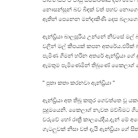
නොසන්සුන් බව බිඳක් වත් පහව නොගොස
ඈතින් පෙනෙන මන්දාකිණි දෙස බලාගෙන
ඇන්ඩ්‍රියා බාලසූරිය උන්නේ නිවසේ මල
වලින් මල් කීපයක් කපන අතරේය.එරික් බා
පැමිණ ගිමන් හරින අතරේ ඇන්ඩ්‍රියා ගේ
ඇමතුම පැමිණෙමින් තිබුණේ කෛලාශ් ගෙන
” පුතා කතා කරනවා ඇන්ඩ්‍රියා ”
ඇන්ඩ්‍රියා අත තිබූ කතුර ගෙවත්තෙ වූ
පුදුමයෙනි. කෛලාශ් නැවත මව්බිමට ග
වරුවේ හෝ රාත්‍රී කාලයේදීය.දැන් මේ
ගැටලුවක් නිසා වත් දැයි ඇන්ඩ්‍රියා ගේ 