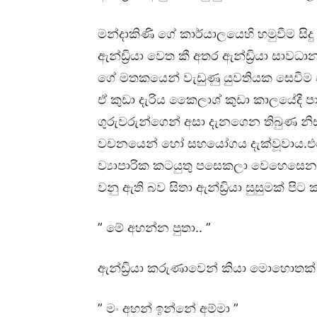
මන්දාකිණි ගේ කාර්යාලයෙහි හමුවීම සිද
ඇන්ඩ්‍රියා වෙත කී අතර ඇන්ඩ්‍රියා සාව
ගේ මතකයෙන් වැඩුණු යුවතියක සෙවීම 
ඒ කුඩා දැරිය කෛලාශ් කුඩා කාලයේදී ප
ගුරුවරුන්ගෙන් අසා දැනගෙන තිබුණ නිස
වචනයෙන් හෝ සහයෝගය දැක්වූවාය.එ
ව්‍යාපාරික කටයුතු පසෙකලා වෙහෙසෙනවා
වනු ඇති බව සිතා ඇන්ඩ්‍රියා සුසුමක් පිට
” මේ අහන්න පුතා.. ”
ඇන්ඩ්‍රියා කරුණාවෙන් කියා මොහොතක්
” මං අහන් ඉන්නේ අම්මා ”