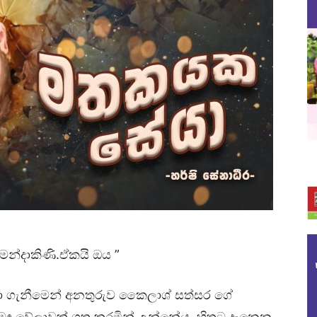
 මන්දාකිණි.ඒකයි ඔය ”
ලබා ගැනීමෙන් අනතුරුව කෛලාශ් සත්‍සර ගේ
මඳ වේලාවක් ගත කරමින් උන්නේය. හිතට දැනෙන