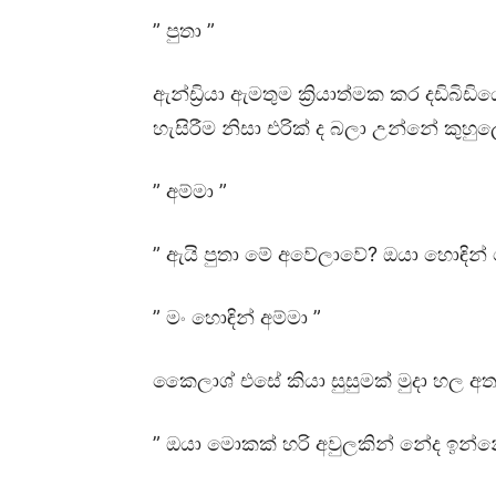
” පුතා ”
ඇන්ඩ්‍රියා ඇමතුම ක්‍රියාත්මක කර දඩිබ
හැසිරීම නිසා එරික් ද බලා උන්නේ කුහුල
” අම්මා ”
” ඇයි පුතා මේ අවේලාවේ? ඔයා හොඳින්
” මං හොඳින් අම්මා ”
කෛලාශ් එසේ කියා සුසුමක් මුදා හල අතර
” ඔයා මොකක් හරි අවුලකින් නේද ඉන්න