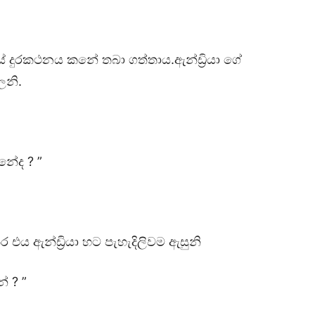
ිඩියේ දුරකථනය කනේ තබා ගත්තාය.ඇන්ඩ්‍රියා ගේ
ෙනි.
 නේද ? ”
 එය ඇන්ඩ්‍රියා හට පැහැදිලිවම ඇසුනි
ේ ? ”