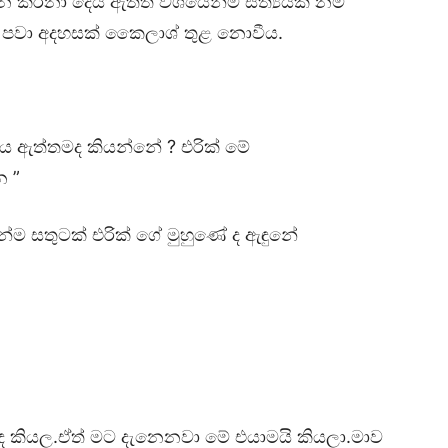
 කරනා දෙය ඇත්ත වශයෙන්ම සත්‍යයක් නම්
යා පවා අදහසක් කෛලාශ් තුළ නොවීය.
 ඔය ඇත්තමද කියන්නේ ? එරික් මේ
න ”
ෙන්ම සතුටක් එරික් ගේ මුහුණේ ද ඇඳුනේ
ද කියල.ඒත් මට දැනෙනවා මේ එයාමයි කියලා.මාව