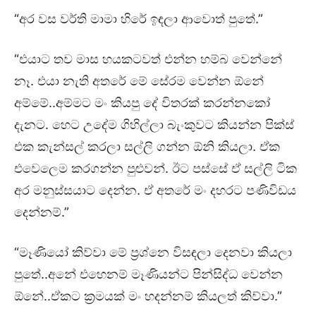
“අර වස වර්ති මාමා හිරේ ඉඳලා ආවොත් පුතේ.”
“එයාට තව මාස හයකටවත් එන්න හම්බ වෙන්නේ
නෑ. එයා නැති අතරේ මේ සේරම වෙන්න ඕනේ
අම්මේ..අම්මට මං කියපු දේ විතරක් කරන්නකෝ
දැනට. හෙට උදේම ගිහිල්ලා බැංකුවට කියන්න පික්ස්
එක කැන්සල් කරලා සල්ලි ගන්න ඕනි කියලා. ඒක
එවෙලෙම කරගන්න පුළුවන්. ඊට පස්සේ ඒ සල්ලි ටික
අර මනුස්සයාට දෙන්න. ඒ අතරේ මං දහරට පණිවිඩය
දෙන්නම්.”
“මෑණියෝ කිව්වා මේ ප්‍රශ්නෙ විසඳලා දෙනවා කියලා
පුතේ..අනේ එහෙනම් මෑණියන්ට පින්සිද්ධ වෙන්න
ඕනේ..ඒකට ක්‍රමයක් මං හදන්නම් කියලත් කිව්වා.”