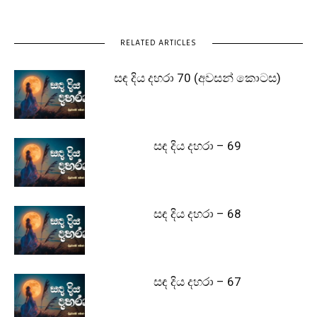
RELATED ARTICLES
සඳ දිය දහරා 70 (අවසන් කොටස)
සඳ දිය දහරා – 69
සඳ දිය දහරා – 68
සඳ දිය දහරා – 67