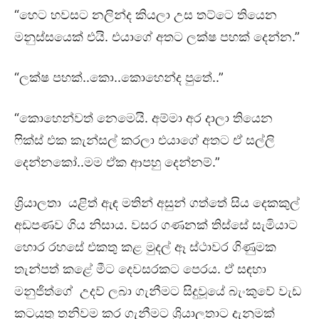
“හෙට හවසට නලින්ද කියලා උස තට්ටෙ තියෙන
මනුස්සයෙක් එයි. එයාගේ අතට ලක්ෂ පහක් දෙන්න.”
“ලක්ෂ පහක්..කො..කොහෙන්ද පුතේ..”
“කොහෙන්වත් නෙමෙයි. අම්මා අර දාලා තියෙන
ෆික්ස් එක කැන්සල් කරලා එයාගේ අතට ඒ සල්ලි
දෙන්නකෝ..මම ඒක ආපහු දෙන්නම්.”
ශ්‍රියාලතා යළිත් ඇඳ මතින් අසුන් ගත්තේ සිය දෙකකුල්
අඩපණව ගිය නිසාය. වසර ගණනක් තිස්සේ සැමියාට
හොර රහසේ එකතු කළ මුදල් ඈ ස්ථාවර ගිණුමක
තැන්පත් කළේ මීට දෙවසරකට පෙරය. ඒ සඳහා
මනුජිත්ගේ උදව් ලබා ගැනීමට සිදුවූයේ බැංකුවේ වැඩ
කටයුතු තනිවම කර ගැනීමට ශ්‍රියාලතාට දැනුමක්