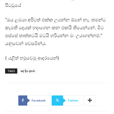
පිටවූයේ
“ඔය ළමයා අපිටත් එක්ක උයන්න ඕනේ නෑ. තමන්ට
කැමති දෙයක් හදාගෙන කන එකයි තියෙන්නේ. මීට
පස්සේ තාත්තටයි මටයි හරියන්න මං උයාගන්නම්.”
යනුවෙන් පවසමින්ය.
( යළිත් හමුවෙමු ආදරයෙන්)
TAGS
සඳ දිය දහරා
Facebook
Twitter