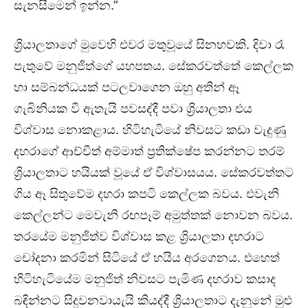
සැනසීමෙන් ඉන්න.”
ශ්‍රියාලතාගේ මුවෙහි එවර මතුවූයේ සිනහවකි. දිවා රෑ
පැතුවේ මනුජිත්ගේ යහපතය. සේකරවත්තේ කෙල්ලක
හා සම්බන්ධයක් පටලවාගෙන ඔහු අතින් ඈ
ගැබිනියක වී ඇතැයි පවසද්දී පවා ශ්‍රියාලතා එය
විශ්වාස නොකළාය. හිටිහැටියේ නිවසට කඩා වැදුණු
දහරාගේ ආච්චීත් අම්මාත් ප්‍රතික්ෂේප කරන්නට තරම්
ශ්‍රියාලතාට හයියක් වූයේ ඒ විශ්වාසයය. සේකරවත්තට
ගිය ඈ සිතුවේම දහරා කපටි කෙල්ලක බවය. එවැනි
කෙල්ලන්ට මෙවැනි රඟපෑම් අමුත්තක් නොවන බවය.
තරයේම මනුජිත්ව විශ්වාස කළ ශ්‍රියාලතා දහරාට
චෝදනා කරමින් සිටියේ ඒ හයිය අරගෙනය. එහෙත්
හිටිහැටියේම මනුජිත් නිවසට පැමිණ දහරාව කසාද
බඳින්නට සිදුවනවායැයි කියද්දී ශ්‍රියාලතාට දැනුනේ මුළු