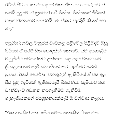
රටින් පිට වෙන එක.අපේ එකා ඒක නොකෙරුවොත්
තමයි පුදුමේ. ඒ ක්‍රමෙන් හරි මිනිහා මිනිහගේ ජීවිතේ
හදාගන්නවනම් එච්චරයි. මං ඒකට වැරදියි කියන්නෙ
නෑ.”
පසුගිය දිනවල මනුජිත් වැඩකළ පිළිවෙල පිළිබඳව ඔහු
සිටියේ ඒ තරම් සිත හොඳකින් නොවේ. තම අපැහැදීම
මනුජිත්ට පවසන්නට උත්සාහ කළ සෑම වතාවකම
ශ්‍රියාලතා තම සැමියාව නිහඬ කර ගැනීමට සමත්
වූවාය. ඊයේ පෙරේදා වනතුරුත් ඈ සිටියේ නිවස තුළ
පිය පුතු ගැටීමක් ඇතිවේයැයි බියෙන්ය. සැමියාව තම
වදන්වලට අවනත කරගැනීමට හැකිවීම
ගැහැණියකගේ ජයග්‍රහනයක්යැයි ඕ විශ්වාස කළාය.
“එක අතකින් පුතා අපිට මේක නොකිය ගියපු එක