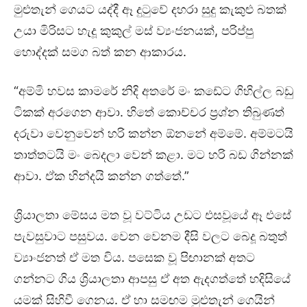
මුළුතැන් ගෙයට යද්දී ඈ දුටුවේ දහරා සුදු කැකුළු බතක්
උයා මිරිසට හැදූ කුකුල් මස් ව්‍යංජනයක්, පරිප්පු
හොද්දක් සමග බත් කන ආකාරය.
“අම්මි හවස කාමරේ නිදි අතරේ මං කඩේට ගිහිල්ල බඩු
ටිකක් අරගෙන ආවා. හිතේ කොච්චර ප්‍රශ්න තිබුණත්
දරුවා වෙනුවෙන් හරි කන්න ඕනනේ අම්මේ. අම්මටයි
තාත්තටයි මං බෙදලා වෙන් කළා. මට හරි බඩ ගින්නක්
ආවා. ඒක හින්දයි කන්න ගත්තේ.”
ශ්‍රියාලතා මේසය මත වූ වට්ටිය උඩට එසවූයේ ඈ එසේ
පැවසුවාට පසුවය. වෙන වෙනම දීසි වලට බෙදූ බතුත්
ව්‍යාංජනත් ඒ මත විය. පසෙක වූ පිඟානක් අතට
ගන්නට ගිය ශ්‍රියාලතා ආපසු ඒ අත ඇදගත්තේ හදිසියේ
යමක් සිහිවී ගෙනය. ඒ හා සමඟම මුළුතැන් ගෙයින්