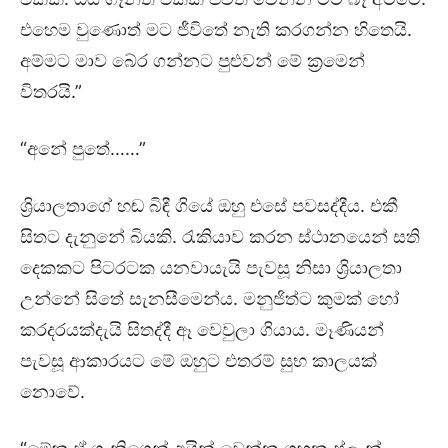
එහෙම වුණොත් මට ජීවිතේ නැති කරගන්න හිතෙයි.
අම්මට මාව බේර ගන්නට පුළුවන් මේ ක්‍රමෙන්
විතරයි.”
“අනේ පුතේ……”
ශ්‍රියාලතාගේ හඬ බිඳී ගියේ ඔහු එසේ පවසද්දීය. එකී
සිතට දැනුනේ බියකි. රැකියාව කරන ස්ථානයෙන් සති
දෙකකට පිටරටක යනවායැයි පැවසූ නිසා ශ්‍රියාලතා
උන්නේ සිතේ සැනසීමෙන්ය. මනුජිත්ට කුමක් හෝ
කරදරයක්දැයි සිතද්දී ඈ වෙවුලා ගියාය. මෑණියන්
පැවසූ ආකාරයට මේ ඔහුට එතරම් සුභ කාලයක්
නොවේ.