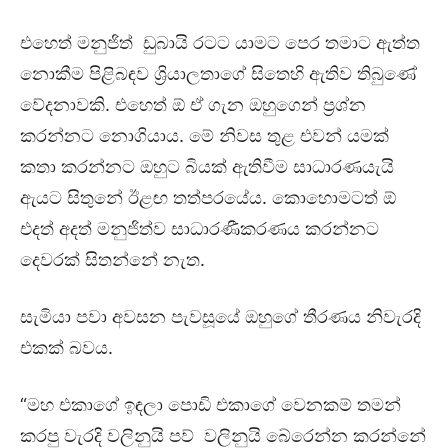
එහෙත් මනුජිත් ඩුබායි රටට යාමට පෙර තමාට ඇත්ත
නොකීම පිළිබඳව ශ්‍රියාලතාගේ සිතෙහි ඇතිව තිබුණේ
වේදනාවකි. එහෙත් ඕ ඒ ගැන ඔහුගෙන් ප්‍රශ්න
කරන්නට නොගියාය. මේ නිවස තුළ එවන් යමක්
කතා කරන්නට ඔහුට බියක් ඇතිවීම සාධාරණයැයි
ඇයට සිතුනේ ඊළඟ තත්පරයේය. කොහොමටත් ඕ
එදත් අදත් මනුජිත්ව සාධාරණීකරණය කරන්නට
දෙවරක් සිතන්නේ නැත.
සැමියා පවා අවසන පැවසූයේ ඔහුගේ තීරණය නිවැරදි
එකක් බවය.
“මහ එකාගේ ඉඳලා පොඩි එකාගේ වෙනකම් තමන්
කරපු වැරදි වලිනුයි පව් වලිනුයි බේරෙන්න කරන්නේ