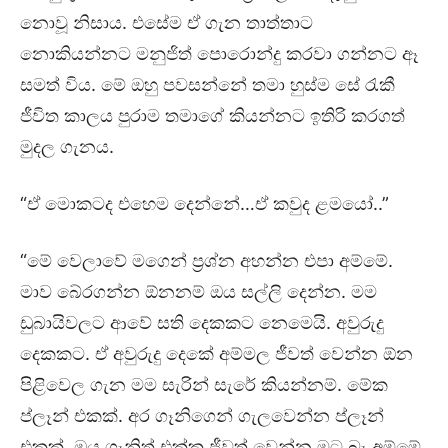
නොවූ නිසාය. එසේම ඒ ගැන තාත්තාට
නොකියන්නට මනුජිත් පොරොන්දු කරවා ගන්නට ඈ
සමත් විය. මේ ඔහු පවසන්නේ තමා හුස්ම සේ රැකී
ජීවිත කාලය පුරාම තමාගේ කියන්නට ඉතිරි කරගත්
මුදල ගැනය.
“ඒ මොකටද එහෙම දෙන්නේ…ඒ කවුද ළමයෝ..”
“මේ වෙලාවේ මගෙන් ප්‍රශ්න අහන්න එපා අම්මේ.
මාව බේරගන්න ඕනනම් ඔය සල්ලි දෙන්න. මම
ඩුබායිවලට ආවේ සති දෙකකට නෙමෙයි. අවුරුදු
දෙකකට. ඒ අවුරුදු දෙකේ අම්මල ජීවත් වෙන්න ඕන
පිළිවෙල ගැන මම සැරින් සැරේ කියන්නම්. මේක
ප්ලෑන් එකක්. අර ගෑනිගෙන් ගැලවෙන්න ප්ලෑන්
එකක්. ඔය ගෑනිත් එක්ක ජීවත් වෙන්න මට බෑ අම්මේ.