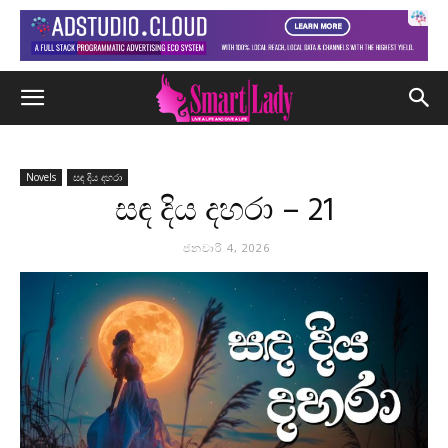
Novels
සඳ දිය දහරා
සඳ දිය දහරා – 21
ජනවාරි 4, 2026