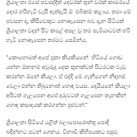
ශ්‍රියාලතා එසේ පවසද්දීත් දෙවරක් තුන් වරක් කාමරයේ
දොර හරිහැටි වැසී ඇත්දැයි ඕ එබිකම් කළාය. තමා මේ
පවසන දෑ කිසිවෙකුට නොඇසෙන බව දැන සිටියත්
ශ්‍රියාලතා වදන් පිට කළේ අසල වූ තම සැමියාටවත් හරි
හැටි නොඇසෙන තරමට සෙමින්ය.
“කොහොමත් අපේ පුතා කියකියනේ හිටියේ ගොඩ
යන්න ඕනනම් අවුරුදු දෙක තුනක්වත් පිටරටක වැඩ
කරන්න ඕනේ කියලා. ඒ එද්දි මේ ගෑනිගෙන් නිදහස්
වෙලා එන්න තිබුනොත් හොඳ වයස. දෙයියනේ කියලා
අපිටත් ගැලපෙන අපේ දරුවටත් ගැලපෙන තැනකින්
හොඳ කසාදයක් කරගන්න පුළුවන්.”
ශ්‍රියාලතා සිටියේ යළිත් බලාපොරොත්තු පොදි
බඳින්නට පටන් ගෙනය. විනාඩි කිහිපයකට පසුව