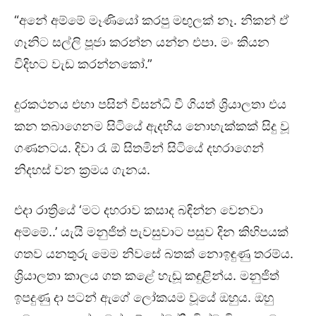
“අනේ අම්මේ මෑණියෝ කරපු මඟුලක් නෑ. නිකන් ඒ
ගෑනිට සල්ලි පූජා කරන්න යන්න එපා. මං කියන
විදිහට වැඩ කරන්නකෝ.”
දුරකථනය එහා පසින් විසන්ධි වී ගියත් ශ්‍රියාලතා එය
කන තබාගෙනම සිටියේ ඇදහිය නොහැක්කක් සිදු වූ
ගණනටය. දිවා රෑ ඕ සිතමින් සිටියේ දහරාගෙන්
නිදහස් වන ක්‍රමය ගැනය.
එදා රාත්‍රියේ ‘මට දහරාව කසාද බඳින්න වෙනවා
අම්මේ..’ යැයි මනුජිත් පැවසුවාට පසුව දින කිහිපයක්
ගතව යනතුරු මෙම නිවසේ බතක් නොඉඳුණු තරම්ය.
ශ්‍රියාලතා කාලය ගත කළේ හැඬූ කඳුළින්ය. මනුජිත්
ඉපදුණු දා පටන් ඇගේ ලෝකයම වූයේ ඔහුය. ඔහු