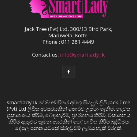
Jack Tree (Pvt) Ltd, 300/13 Bird Park,
Madiwela, Kotte.
Phone : 011 281 4449
Contact us:
info@smartlady.lk
smartlady.lk වෙබ් අඩවියේ අඩංගු සියලුම ලිපි Jack Tree
(Pvt) Ltd ලිඛිත අවසරයකින් තොරව උපුටා ගැනීම, නැවත
ප්‍රකාශණය කිරීම, බෙදාහැරීම, ප්‍රදර්ශනය කිරීම, විකාශනය
කිරීම ඇතුළුව කුමන අයුරකින් හෝ භාවිත කිරීම බුද්ධිමය
දේපල පනත යටතේ සිරදඬුවම් ලැබිය හැකි වරදකි.