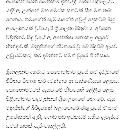
අධ්‍යාපනයෙන් සමත්කම් දක්වද්දී, විශ්ව විද්‍යාලයට
යද්දී ඈ උන්නේ මහ මෙරක සතුටක් සිත මත තබා
ගෙනය. තමාගේත් සැමියාගේත් පවුල් දෙකටම ඔහු
ආලෝකයක් වූවායැයි ශ්‍රියාලතා සිතුවාය. අවසන
විඳින්නට සිදු වූයේ ඈ අපේක්ෂා නොකළ අයුරේ
නින්දාවකි. මනුජිත්ගේ ජීවිතයේ වූ මේ සිදුවීම ඇයව
උඩු යටිකුරු කර දමන්නට සමත් වූයේ ඒ නිසාය.
ශ්‍රියාලතාට දහරාව පෙනෙන්නට වූයේ තම දරුවාගේ
ජීවිතය විනාශ කර දමන්නට ආ යක්ෂණියක ලෙසය.
කොහොමටවත් ඇයව මේ නිවසෙහි ලේලිය ලෙස
පිළිගන්නට කැමැත්තක් ශ්‍රියාලතාගේ නොවේ. ඇය
මනුජිත්ගේ බිරිඳගෙන් බලාපොරොත්තු වූයේ ඒ සාම
උගත්කමක් ඇති, ගොඩ මඩ ඉඩකඩම් සහිත දෑවැද්දට
යමක් කමක් ඇති කෙල්ලකි.