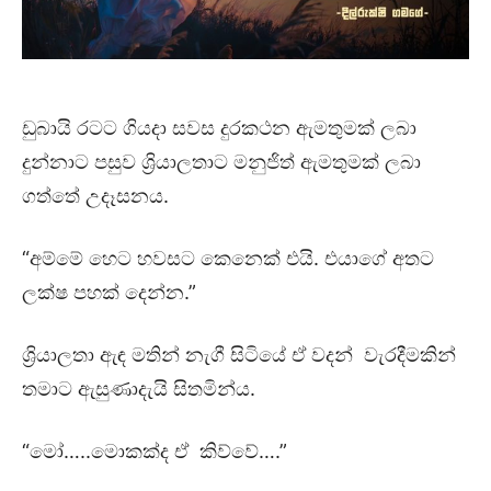
ඩුබායි රටට ගියදා සවස දුරකථන ඇමතුමක් ලබා
දුන්නාට පසුව ශ්‍රියාලතාට මනුජිත් ඇමතුමක් ලබා
ගත්තේ උදෑසනය.
“අම්මේ හෙට හවසට කෙනෙක් එයි. එයාගේ අතට
ලක්ෂ පහක් දෙන්න.”
ශ්‍රියාලතා ඇඳ මතින් නැගී සිටියේ ඒ වදන් වැරදීමකින්
තමාට ඇසුණාදැයි සිතමින්ය.
“මෝ…..මොකක්ද ඒ කිව්වේ….”