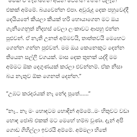
“මේක ඒ ගෑනිගෙන් අයින් වෙන්න ගහන ප්ලෑන්
එකක් අම්මේ. බයවෙන්න එපා. අවුරුදු දෙක පහුවෙද්දී
දෙයියනේ කියලා කීයක් හරි හොයාගෙන මට ඔය
ගෑනිගෙනුත් නිදහස් වෙලා ලංකාවට ආපහු එන්න
පුළුවන්. ඒ නැති උනත් අම්මවයි, තාත්තවයි මෙහෙට
ගෙන්න ගන්න පුළුවන්. මම ඔය කෙනෙකුට දෙන්න
තියෙන සල්ලි වගයක්. මාස දෙක තුනක් යද්දි මම
අම්මට ඕක දෙගුණයක් කරලා එවන්නම්. ඒක නිසා
බය නැතුව ඕක ගෙනත් දෙන්න.”
“උඹට කරදරයක් නෑ නේද පුතේ……”
“නෑ.. නෑ මං හොඳටම හොඳින් අම්මේ..මං හිතුවට වඩා
හොඳ ජොබ් එකක් මට මෙහේ හම්බ වුණා. දැන් අපි
ගොඩ ගිහිල්ලා ඉවරයි අම්මේ. අම්මලා හිතේ