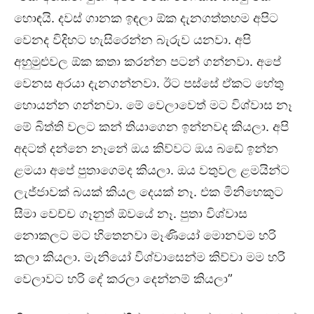
හොඳයි. දවස් ගානක ඉඳලා ඕක දැනගත්තහම අපිට
වෙනද විදිහට හැසිරෙන්න බැරුව යනවා. අපි
අහුමුළුවල ඕක කතා කරන්න පටන් ගන්නවා. අපේ
වෙනස අරයා දැනගන්නවා. ඊට පස්සේ ඒකට හේතු
හොයන්න ගන්නවා. මේ වෙලාවෙත් මට විශ්වාස නෑ
මේ බිත්ති වලට කන් තියාගෙන ඉන්නවද කියලා. අපි
අදටත් දන්නෙ නෑනේ ඔය කිව්වට ඔය බඩේ ඉන්න
ළමයා අපේ පුතාගෙමද කියලා. ඔය වතුවල ළමයින්ට
ලැජ්ජාවක් බයක් කියල දෙයක් නෑ. එක මිනිහෙකුට
සීමා වෙච්ච ගෑනුත් ඕවයේ නෑ. පුතා විශ්වාස
නොකලට මට හිතෙනවා මෑණියෝ මොනවම හරි
කලා කියලා. මැනියෝ විශ්වාසෙන්ම කිව්වා මම හරි
වෙලාවට හරි දේ කරලා දෙන්නම් කියලා”