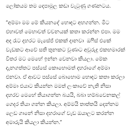
ලෝකයම තම දෙපාමුල කඩා වැටුණු ගණනටය.
“අම්මා මම මේ කියනදේ හොඳට අහගන්න. මීට
එහාවත් මෙහාවත් වචනයක් කතා කරන්න එපා. මම
අද රෑට දහරට මැසේජ් එකක් දානවා ඔෆිස් එකේ
වැඩකට ආවේ සති තුනකට වුණාට අවුරුදු එකහමාරක්
විතර මට මෙහේ ඉන්න වෙනවා කියලා. මේක
දැනගත්තට පස්සේ කොහොමත් දහරාගේ අම්මා
එනවා. ඒ ආවට පස්සේ බොහොම හොඳට කතා කරලා
අම්මා එයාට කියන්න මමත් ලංකාවේ නැති නිසා
දහරව මෙහේ තියාගන්න බයයි, බබා හම්බවෙනකල්
ගෙදර තියා ගන්න කියලා. අම්මයි තාත්තයි දෙන්නම
ලෙඩ ගානේ නිසා දහරාගේ වැඩ ඔයාලට කරන්න
අමාරුයි කියලා කියන්න.”