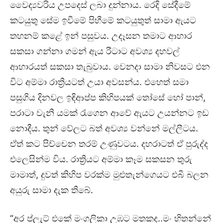
වෛද්‍යවරිය උපදෙස් ලබා දුන්නාය. රෙදි සේදීමේ
කටයුතු සේම ඉවීමේ පිහීමේ කටයුතුත් සාමා ඇයට
තහනම් කළේ ඉන් පසුවය. උදෑසන තමාට ආහාර
සකසා ගන්නා ගමන් ඇය රීටාට අවශ්‍ය දහවල්
ආහාරයත් සකසා තැබුවාය. වෙනදා සාමා නිවසට එන
විට අම්මා රාත්‍රියටත් උයා අවසන්ය. එහෙත් සමා
පසුගිය දිනවල ඉඳිආප්ප කිහිපයක් තෝසේ හෝ පාන්,
පරාටා වැනි යමක් රැගෙන ආවේ ඇයට උයන්නට ඉඩ
නොදීය. තුන් වේලට බත් අවශ්‍ය වන්නේ මල්ලීටය.
ඒත් කට පිච්චෙන තරම් උණුවටය. දහරාටත් ඒ පුරුද්ද
එලෙසින්ම විය. රාත්‍රියට අම්මා කෑම සකසන තුරු
මාමාත්, දුවත් කිහිප වරක්ම මුළුතැන්ගෙයට එබී බලන
අයුරු සාමා දැක තිබේ.
“අර ප්ලැට් එකේ මංගලිකා උඹට මතකද..මං හිතන්නේ