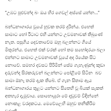
“උඹට පුළුවන්ද බං ඔය හිර ගෙවල් අස්සේ යන්න…”
බන්ධනාගාරය වූයේ හූවක තරම් දුරින්ය. එහෙත්
සාමාට හෝ රීටාට එහි යන්නට උවමනාවක් තිබුණේ
නැත. පසුගිය දෙවතාවේම ඔහු බලන්නට ගියේ
මිතුරන්ය. එහෙත් එක් වරක් හෝ තම සහෝදරයා බලා
එන්නට සාමාට උවමනාවක් වූයේ අද ඊයේක සිට
නොවේ. සමහර දවසට පිරිමින් සේම ගැහැණුන්ද කුඩා
දරුවන්ද සිරකරුවන් බලන්නට පෝළිමේ සි⁣ටින බව
සාමා ඕනෑ තරම් දැක තිබේ. ඒ ගැන සිතාම ඇය
බන්ධනාගාරය තුළට යන්නට සිතෙහි වූ බියක් සැකත්
අතහැර දැමුවාය. සොහොයුරා මේ දඬුවම් විඳින්නේ
නොකළ වරදකටය. මෙවේලෙහි ඔහුව තනිකිරීම