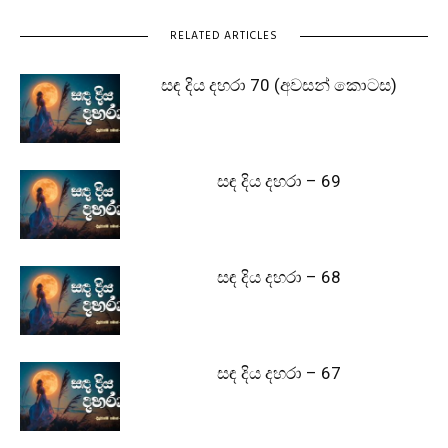
RELATED ARTICLES
සඳ දිය දහරා 70 (අවසන් කොටස)
සඳ දිය දහරා – 69
සඳ දිය දහරා – 68
සඳ දිය දහරා – 67