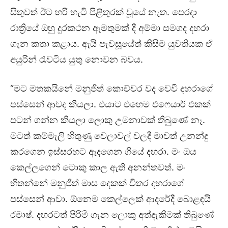
සිතුවත් ඊට හරි හැටි පිළිතුරක් වූයේ නැත. පෙරදා
රාත්‍රියේ ඔහු දුරකථන ඇමතුමක් දී අම්මා සමගද දහරා
ගැන කතා කළාය. ඇයි පැවසූයේත් කිසිම යුවතියක ඒ
අයුරින් රැවටිය යුතු නොවන බවය.
“මට මතකයිනේ මනුජිත් කොච්චර වද වෙවී දහරාගේ
පස්සෙන් ආවද කියලා. එයාට එහෙම එෆෙයාර් එකක්
පටන් ගන්න කියලා ලොකු උමනාවක් තිබුණේ නෑ.
මටත් කම්මැලි හිතුණු වෙලාවල් වලදී මාවත් උනන්දු
කරගෙන ඉස්සරහට ඇදගෙන ගියේ දහරා. මං ඔය
කෙල්ලගෙන් ටොකු කාල ඇති අනන්තවත්. මං
හිතන්නේ මනුජිත් මාස දෙකක් විතර දහරාගේ
පස්සෙන් ආවා. ඕනෙම කෙල්ලෙක් ආදරේදී බොළඳයි
රමාෂ්. දහරටත් පිරිමි ගැන ලොකු අත්දැකීමක් තිබුණේ