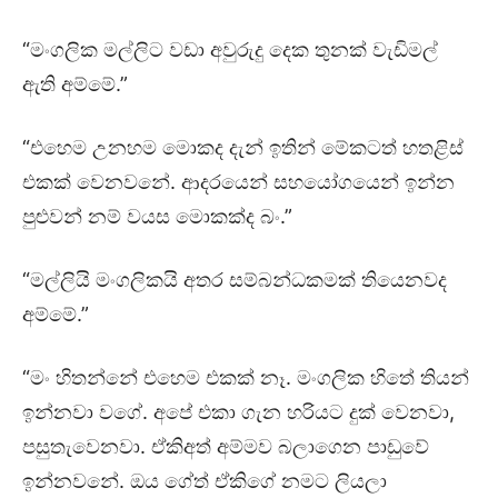
“මංගලික මල්ලිට වඩා අවුරුදු දෙක තුනක් වැඩිමල්
ඇති අම්මේ.”
“එහෙම උනහම මොකද දැන් ඉතින් මේකටත් හතළිස්
එකක් වෙනවනේ. ආදරයෙන් සහයෝගයෙන් ඉන්න
පුළුවන් නම් වයස මොකක්ද බං.”
“මල්ලියි මංගලිකයි අතර සම්බන්ධකමක් තියෙනවද
අම්මේ.”
“මං හිතන්නේ එහෙම එකක් නෑ. මංගලික හිතේ තියන්
ඉන්නවා වගේ. අපේ එකා ගැන හරියට දුක් වෙනවා,
පසුතැවෙනවා. ඒකිඅත් අම්මව බලාගෙන පාඩුවේ
ඉන්නවනේ. ඔය ගේත් ඒකිගේ නමට ලියලා