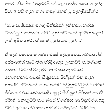
අම්මා නිශාදිගේ දෙමව්පියන් ගැන සේම සාමා නැන්දා
රීටා ආච්චි ගැන කතා කළේ මහත් වූ පැහැදීමකින්ය.
“හැම ජාතියකම හොඳ මිනිස්සුත් ඉන්නවා. නරක
මිනිස්සුත් ඉන්නවා..අපිට උන් හිටි තැන් අහිමි කළෙත්
උන් අපිව බේරගත්තෙත් උන්ගෙම උන්….”
ඒ සෑම වතාවකම අප්පා එසේ පැවසුවේය. අම්මාගේත්
අප්පාගේත් කැමැත්ත පරිදි ආපසු ලංකාවට පැමිණියත්
සේකර වත්තේ වල දමා ආ මතක අලුත් කර
නොගන්නට රමාෂ් සිතුවේය. මිනිසුන් එක තැන
නතරව සිටින්නේ නැත. තමාට ඔවුනුත් ඔවුන්ට තමාත්
ජීවිතයේ එක් කඩඉමකදී හමු වූ මිනිසුන් පිරිසක් පමණි.
රමාෂ් කොළඹට පැමිණියේ විශේෂඥ වෛද්‍යවරයෙකු
වීමට අවශ්‍ය අධ්‍යාපන කඩඉම සම්පූර්ණ කිරීමටය.