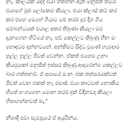
නෑ. කාලයක් යද්දී එයා හිතන්න ඇති මනුජිත් තමයි
එයාගේ මුළු ලෝකෙම කියලා. එයා ක්ලාස් කට් කර
කර එහෙ මෙහේ ගියාට මේ තරම් දුර දිග ගිය
සම්බන්ධයක් එයාල අතර තිබුණා කියලා මම
දැනගෙන හිටියේ නෑ. පව් කෙල්ලට තිබුණු හීන මං
හොඳටම දන්නවනේ. අන්තිමට සිද්ධ වුණේ හැමදාම
හූල්ල හූල්ල ජීවත් වෙන්න. ඒකත් එහෙම උනා
කියමුකෝ මනුජිත් ඉස්සර තිබුණු ආදරෙන්ම කෙල්ලව
බාර ගත්තනම්. ඒ අපායේ මංනං එක තත්පරයක්වත්
ජීවත් වෙන එකක් නෑ රමාෂ්. එයා කාටවත් නොකිය
හිතේ හංගගෙන මොන තරම් දුක් විඳිනවද කියලා
හිතාගන්නවත් බෑ.”
නිශාදී පවා පැවසූයේ ඒ අයුරින්ය.