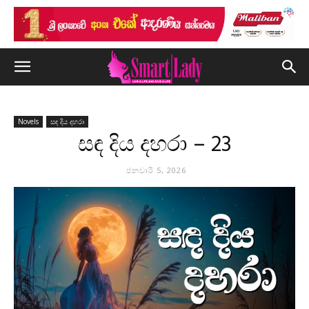
Novels
සඳ දිය දහරා
සඳ දිය දහරා – 23
ජනවාරි 5, 2026