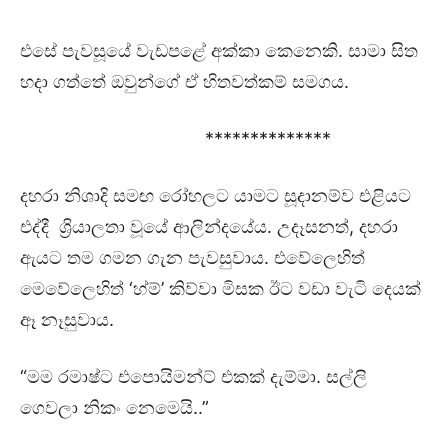
එසේ පැවසූයේ වැඩපළේ අක්කා කෙනෙකි. සාමා සිත
හදා ගත්තේ ඔවුන්ගේ ඒ හිතවත්කම් සමගය.
**************
දහරා නිශාදි සමඟ රෝහලට යාමට සූදානම්ව එළියට
එද්දී ශ්‍රියාලතා වූයේ ආලින්දයේය. උදෑසනත්, දහරා
ඇයට තම ගමන ගැන පැවසුවාය. එවේලෙහිත්
මෙවේලෙහිත් ‘හ්ම්’ කිව්වා මිසක ඊට වඩා වැටි දෙයක්
ඈ නෑසුවාය.
“මම රමාෂ්ට එපොයිමන්ට් එකක් දැම්මා. සල්ලි
ගෙවලා නිකං නෙමෙයි..”