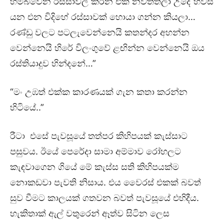
හම්බවෙන රස්සාවල් කරන එක නවත්තලා උදේ හවස
යන එන විදිහේ රස්සාවක් හොයා ගන්න කියලා…
රණ්ඩු වලට පටලැවෙන්නෙයි කතන්දර අහන්න
වෙන්නෙයි හිරේ විලංගුවේ ළඟින්න වෙන්නෙයි ඔය
රස්තියාදුව හින්දනේ…”
“මං උඹත් එක්ක කාරණයක් ගැන කතා කරන්න
හිටියේ..”
රීටා එසේ පැවසූයේ තත්පර කිහිපයක් කැස්සාට
පසුවය. ඊයේ පෙරේදා සාමා අම්මාව රෝහලට
කැඳවාගෙන ගියේ මේ කැස්ස සති කිහිපයක්ම
නොකඩවා පැවති නිසාය. එය වෛරස් එකක් බවත්
සුව වීමට කාලයක් ගතවන බවත් පැවසූයේ එහිදීය.
හැකිතාක් ඇල් වතුරෙන් ඈත්ව සිටින ලෙස