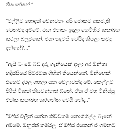
තියෙන්නේ.”
“මල්ලිට හොඳක් වෙනවනං අපි මොකට අකමැති
වෙනවද අම්මේ. එයා එනකං ඉඳලා හෙමිහිට කතාබහ
කරලා බලමුකෝ. එයා කැමති වෙයිද කියලා කවුද
දන්නේ?…”
“ඇයි බං මේ බඩ දරු ගෑනියෙක් දාලා අර මිනිහා
හදිස්සියේ පිටරටක ගිහින් තියෙන්නේ. මිනිහෙක්
එහෙම දමල ගහලා යන වෙලාවක්ද මේ. කෙල්ලට
පිරිත් ටිකක් කියවන්නත් ඕනේ. ඒක ඒ මහ මිනිස්සු
එක්ක කතාබහ කරගන්න වෙයි නේද..”
“ඔෆිස් වලින් යන්න කිව්වහම නොගිහිල්ල බෑනේ
අම්මේ. මනුජිත් තමයිලු ඒ ඔෆිස් එකෙන් ඒ ගමනට