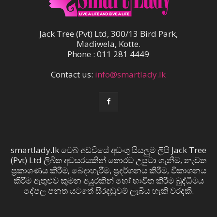
Jack Tree (Pvt) Ltd, 300/13 Bird Park,
Madiwela, Kotte.
Phone : 011 281 4449
Contact us:
info@smartlady.lk
smartlady.lk වෙබ් අඩවියේ අඩංගු සියලුම ලිපි Jack Tree
(Pvt) Ltd ලිඛිත අවසරයකින් තොරව උපුටා ගැනීම, නැවත
ප්‍රකාශණය කිරීම, බෙදාහැරීම, ප්‍රදර්ශනය කිරීම, විකාශනය
කිරීම ඇතුළුව කුමන අයුරකින් හෝ භාවිත කිරීම බුද්ධිමය
දේපල පනත යටතේ සිරදඬුවම් ලැබිය හැකි වරදකි.