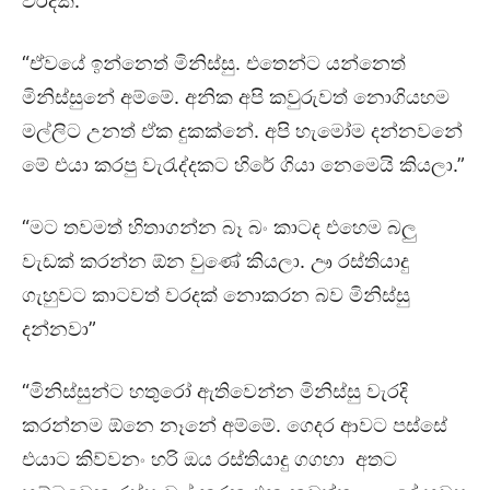
වරදකි.
“ඒවයේ ඉන්නෙත් මිනිස්සු. එතෙන්ට යන්නෙත්
මිනිස්සුනේ අම්මේ. අනික අපි කවුරුවත් නොගියහම
මල්ලිට උනත් ඒක දුකක්නේ. අපි හැමෝම දන්නවනේ
මේ එයා කරපු වැරැද්දකට හිරේ ගියා නෙමෙයි කියලා.”
“මට තවමත් හිතාගන්න බෑ බං කාටද එහෙම බලු
වැඩක් කරන්න ඕන වුණේ කියලා. ඌ රස්තියාදු
ගැහුවට කාටවත් වරදක් නොකරන බව මිනිස්සු
දන්නවා”
“මිනිස්සුන්ට හතුරෝ ඇතිවෙන්න මිනිස්සු වැරදි
කරන්නම ඕනෙ නෑනේ අම්මේ. ගෙදර ආවට පස්සේ
එයාට කිව්වනං හරි ඔය රස්තියාදු ගගහා අතට