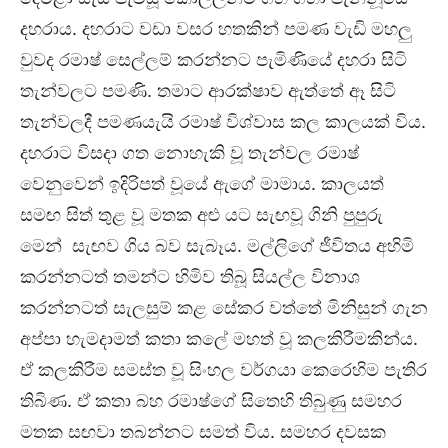
දහරාය. දහරාට වඩා වසර හතකින් පමණ වැඩි මහලු
වුවද රමාෂ් සෙල්ලම් කරන්නට පැමිණියේ දහරා සිටි
තැන්වලට පමණි. තමාට ආරක්ෂාව ඇත්තේ ඈ සිටි
තැන්වලදී පමණයැයි රමාෂ් විශ්වාස කල කාලයක් විය.
දහරාට විසදා ගත නොහැකි වූ තැන්වල රමාෂ්
වෙනුවෙන් ඉදිරිපත් වූයේ ඇගේ මාමාය. කාලයත්
සමඟ සිත් තුළ වූ මතක අළු යට සැඟවූ ගිනි පුපුරු
මෙන් සැඟව ගිය බව සැබෑය. මල්ලිගේ ජීවිතය අහිමි
කරන්නටත් තමන්ට හිමිව තිබූ සියල්ල විනාශ
කරන්නටත් සැලසුම් කළ සේකර වත්තේ මිනිසුන් ගැන
අප්පා හැමදාමත් කතා කලේ මහත් වූ කලකිරීමකින්ය.
ඒ කලකිරීම සමස්ත වූ සිංහල වර්ගයා කෙරෙහිම පැතිර
තිබිණ. ඒ කතා බහ රමාෂ්ගේ සිතෙහි තිබුණු සමහර
මතක සඟවා තබන්නට සමත් විය. සමහර දවසක