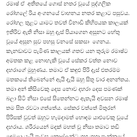
රමාෂ් ඒ අතීතයේ ගොස් නතර වූයේ පුද්ගලික
රෝහලේ රිය අංගනයේ වාහනය නතර කළාට පසුවය.
රෝහල තුළට යාමට තවත් විනාඩි කිහිපයක කාලයක්
ඉතිරිව ඇති නිසා ඔහු දෑස් පියාගෙන අසුනට හේතු
වූයේ අසුන සුව පහසු වනසේ සකසා ගෙනය.
කැනඩාවට පැමිණ කාලයක් ගතව යන තුරුම රමාෂ්ට
අමතක කළ නොහැකි වූයේ සේකර වත්ත නොව
දහරාගේ මුහුණය. තමාට ඒ කඳුළු පිරි දෑස් එතරම්ම
මතකයේ තිබෙන්නේ ඇයි දැයි ඔහු සිතූ වාර අනන්තය.
තමා අන් කිසිවෙකු දෙස නොව දහරා දෙස පමණක්
බලා සිටි නිසා එසේ සිතෙන්නට ඇතැයි අවසන රමාෂ්
තම සිත රවටා ගත්තේය. සේකර වත්තේ මිතුරන්
පිරිසක් වුවත් ඔහුට හැමදාමත් හොඳම යාළුවෙකු වූයේ
දහරාය. ශරීරයෙන් මදක් මහත් වූ නිසා තමාට තඩි
දෙමළා යැයි පැවසූ කොල්ලන්ට ගහ ගහා පැන්නූයේ