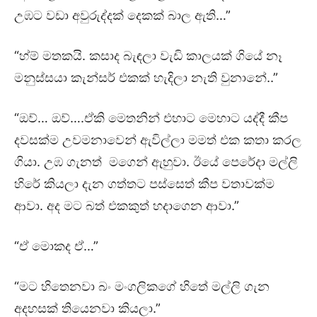
උඹට වඩා අවුරුද්දක් දෙකක් බාල ඇති…”
“හ්ම් මතකයි. කසාද බැඳලා වැඩි කාලයක් ගියේ නෑ
මනුස්සයා කැන්සර් එකක් හැදිලා නැති වුනානේ..”
“ඔව්… ඔව්….ඒකි මෙතනින් එහාට මෙහාට යද්දී කීප
දවසක්ම උවමනාවෙන් ඇවිල්ලා මමත් එක කතා කරල
ගියා. උඹ ගැනත් මගෙන් ඇහුවා. ඊයේ පෙරේදා මල්ලි
හිරේ කියලා දැන ගත්තට පස්සෙත් කීප වතාවක්ම
ආවා. අද මට බත් එකකුත් හදාගෙන ආවා.”
“ඒ මොකද ඒ…”
“මට හිතෙනවා බං මංගලිකගේ හිතේ මල්ලි ගැන
අදහසක් තියෙනවා කියලා.”