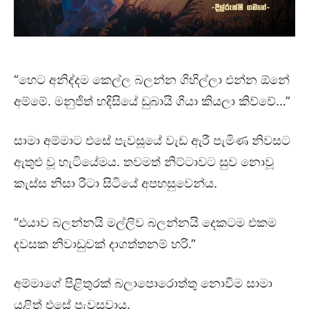
“හෙට අනිද්දම කෙල්ල බලන්න ගිහිල්ලා එන්න ඕනේ
අම්මේ. මනුජිත් හදිසියේ ඩුබායි ගියා කියලා කිව්වේ…”
සාමා අම්මාට එසේ පැවසූයේ වැඩ ඇරී පැමිණ නිවසට
ඇතුළු වූ හැටියේමය. තවමත් නිට්ටාවට සුව නොවූ
කැස්ස නිසා රීටා සිටියේ අපහසුවෙන්ය.
“එයාව බලන්නයි මල්ලිව බලන්නයි දෙකටම එකම
දවසක නිවාඩුවක් දාගත්තනම් හරි.”
අම්මාගේ පිළිතුරක් බලාපොරොත්තු නොවීම සාමා
යළිත් එසේ පැවසුවාය.