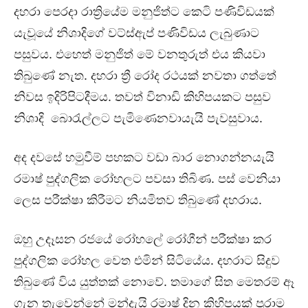
දහරා පෙරදා රාත්‍රියේම මනුජිත්ට කෙටි පණිවිඩයක්
යැවූයේ නිශාදිගේ වට්ස්ඇප් පණිවිඩය ලැබුණාට
පසුවය. එහෙත් මනුජිත් මේ වනතුරුත් එය කියවා
තිබුණේ නැත. දහරා ත්‍රී රෝද රථයක් නවතා ගත්තේ
නිවස ඉදිරිපිටදීමය. තවත් විනාඩි කිහිපයකට පසුව
නිශාදි බොරැල්ලට පැමිණෙනවායැයි පැවසුවාය.
අද දවසේ හමුවීම් පහකට වඩා බාර නොගන්නයැයි
රමාෂ් පුද්ගලික රෝහලට පවසා තිබිණ. පස් වෙනියා
ලෙස පරීක්ෂා කිරීමට නියමිතව තිබුණේ දහරාය.
ඔහු උදෑසන රජයේ රෝහලේ රෝගීන් පරීක්ෂා කර
පුද්ගලික රෝහල වෙත එමින් සිටියේය. දහරාට සිදුව
තිබුණේ විය යුත්තක් නොවේ. තමාගේ සිත මෙතරම් ඈ
ගැන තැවෙන්නේ මන්දැයි රමාෂ් දින කිහිපයක් පුරාම