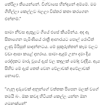
තේරිලා තියෙන්නේ. විශ්වාසෙ හින්දනේ අම්මේ. මම
ගිහිල්ලා කෙල්ලව බලලා විස්තර කතා කරගෙන
එන්නම්.”
සාමා නිවස ඇතුළට ගියේ එසේ කියමින්ය. අද ඈ
සිතාගෙන පැමිණියේ රාත්‍රී ආහාරයට පොල් රොටිත්
ලුණු මිරිසුත් සාදන්නටය. මේ සුකුරුත්තන් කෑම වලට
වඩා ආසා කළේ දහරාය. සාමා ඇදුම් උනා දමා දිය
රෙද්දකට මාරු වූයේ දෑස් වල කඳුලක් මෝදු වද්දීය. ඇය
සිහිව මේ දෑස් තෙත් වෙන වේලාවක් අවේලාවක්
නොවේ.
“ගෑනු දරුවෙක් අනුන්ගේ වත්තක පිපෙන මලක් වගේ
තමයි බං. ඕක කවද හිටියත් කෙල්ල යන්න ඕන
ගමනක්නේ”