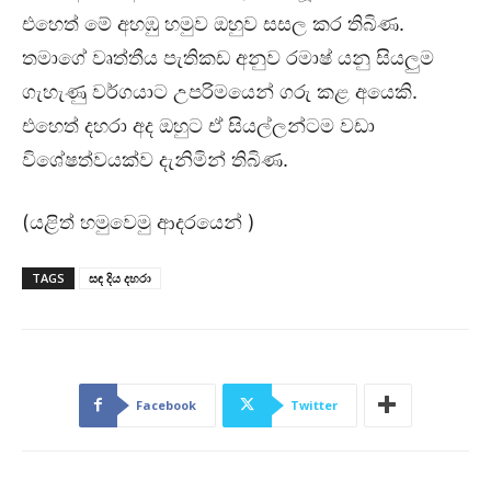
එහෙත් මේ අහඹු හමුව ඔහුව සසල කර තිබිණ.
තමාගේ වෘත්තීය පැතිකඩ අනුව රමාෂ් යනු සියලුම
ගැහැණු වර්ගයාට උපරිමයෙන් ගරු කළ අයෙකි.
එහෙත් දහරා අද ඔහුට ඒ සියල්ලන්ටම වඩා
විශේෂත්වයක්ව දැනිමින් තිබිණ.
(යළිත් හමුවෙමු ආදරයෙන් )
TAGS
සඳ දිය දහරා
Facebook
Twitter