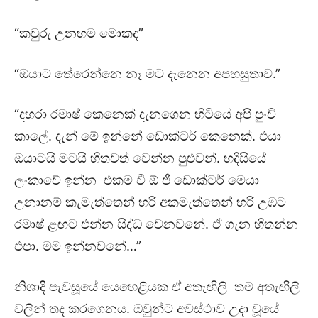
“කවුරු උනහම මොකද”
“ඔයාට තේරෙන්නෙ නෑ මට දැනෙන අපහසුතාව.”
“දහරා රමාෂ් කෙනෙක් දැනගෙන හිටියේ අපි පුංචි
කාලේ. දැන් මේ ඉන්නේ ඩොක්ටර් කෙනෙක්. එයා
ඔයාටයි මටයි හිතවත් වෙන්න පුළුවන්. හදිසියේ
ලංකාවේ ඉන්න එකම වී ඕ ජී ඩොක්ටර් මෙයා
උනානම් කැමැත්තෙන් හරි අකමැත්තෙන් හරි උඹට
රමාෂ් ළඟට එන්න සිද්ධ වෙනවනේ. ඒ ගැන හිතන්න
එපා. මම ඉන්නවනේ…”
නිශාදි පැවසූයේ යෙහෙළියක ඒ අතැඟිලි තම අතැඟිලි
වලින් තද කරගෙනය. ඔවුන්ට අවස්ථාව උදා වූයේ