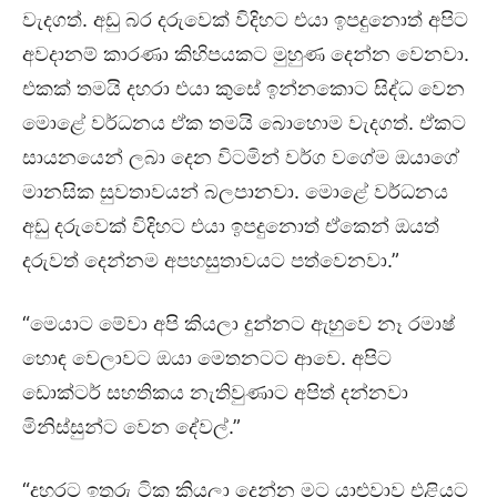
වැදගත්. අඩු බර දරුවෙක් විදිහට එයා ඉපදුනොත් අපිට
අවදානම් කාරණා කිහිපයකට මුහුණ දෙන්න වෙනවා.
එකක් තමයි දහරා එයා කුසේ ඉන්නකොට සිද්ධ වෙන
මොළේ වර්ධනය ඒක තමයි බොහොම වැදගත්. ඒකට
සායනයෙන් ලබා දෙන විටමින් වර්ග වගේම ඔයාගේ
මානසික සුවතාවයන් බලපානවා. මොළේ වර්ධනය
අඩු දරුවෙක් විදිහට එයා ඉපදුනොත් ඒකෙන් ඔයත්
දරුවත් දෙන්නම අපහසුතාවයට පත්වෙනවා.”
“මෙයාට මේවා අපි කියලා දුන්නට ඇහුවෙ නෑ රමාෂ්
හොඳ වෙලාවට ඔයා මෙතනටට ආවෙ. අපිට
ඩොක්ටර් සහතිකය නැතිවුණාට අපිත් දන්නවා
මිනිස්සුන්ට වෙන දේවල්.”
“දහරට ඉතුරු ටික කියලා දෙන්න මට යාළුවාව එළියට