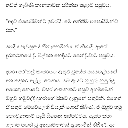
තවත් ගැබිණි කාන්තාවක පරීක්ෂා කළාට පසුවය.
“අදට එපොයිමන්ට් ඉවරයි. මේ අන්තිම එපොයිමන්ට්
එක.”
හෙදිය පැවසූයේ හිනැහෙමින්ය. ඒ නිශාදි ඇගේ
දුරකථනයේ වූ බිල්පත හෙදියට පෙන්වූවාට පසුවය.
දහරා රෝහල් කාමරයට ඇතුළු වූයේම යෙහෙළියගේ
අත තදකර අල්ලා ගෙනය. මේ ඇයට නුහුරු නුපුරුදු
අයෙකු නොවේ. වසර ගණනකට පසුව අහම්බෙන්
ඔහුව හමුවද්දී දහරාගේ සිතට දැනුනේ සතුටකි. එහෙත්
ඒ සතුට මෙවේලෙහි වියැකී ගොස් තිබිණ. ඒ ඔහුව හමු
නොවුනානම් යැයි සිතෙන තරමටමය. ඇයට තමා
ගැනම මහත් වූ අනුකම්පාවක් දැනෙමින් තිබිණ. අද