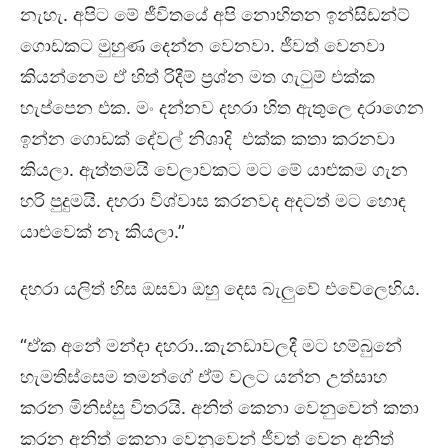
නැහැ. අපිට මේ ජීවිතයේ අපි නොහිතන ඉන්සිඩන්ට්
ගොඩකට මුහුණ දෙන්න වෙනවා. ජීවත් වෙනවා
කියන්නෙම ඒ හිත් රිදීම් ප්‍රශ්න මත ගැටුම් එක්ක
හැප්පෙන එක. මං දන්නව දහරා හිත ඇතුලෙ දරාගෙන
ඉන්න ගොඩක් දේවල් නිශාදි එක්ක කතා කරනවා
කියලා. ඇත්තමයි වෙලාවකට මට මේ යාළුකම ගැන
හරි පුදුමයි. දහරා විශ්වාස කරනවද අදටත් මට හොඳ
යාළුවෙක් නෑ කියලා.”
දහරා යලිත් හිස ඔසවා ඔහු දෙස බැලුවේ එවේලෙහිය.
“ඒක අනේ මන්දා දහරා..කැනඩාවලදී මට හම්බුනේ
හැමතිස්සෙම තමන්ගේ ඒම් වලට යන්න උත්සාහ
කරන මිනිස්සු විතරයි. අනිත් කෙනා වෙනුවෙන් කතා
කරන අනිත් කෙනා වෙනුවෙන් ජීවත් වෙන අනිත්