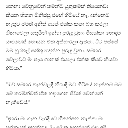
කෙනා වෙනුවෙන් තමන්ට යුතුකමක් තියෙනවා
කියන හිතන මිනිස්සු එහේ හිටියේ නෑ. දන්නෙම
නැතුව මමත් අනිත් අයත් එක්ක කතා බහ කරලා
හිනාවෙලා සතුටින් ඉන්න පුරුදු වුනා මිසක්කා හොඳම
යාළුවෙක් හොයන එක අත්හැරලා දැම්මා. ඊට පස්සේ
මම හුරතල් සත්තු හදන්න පුරුදු වුනා. සමහර
වෙලාවට මං පැය ගානක් එයාලා එක්ක කියව කියවා
හිටියා.”
“ඔව් සමහර තැන්වලදී නිශාදි මට හිටියේ නැත්නම් මම
මේ තරමින්වත් හිත හදාගෙන ජීවත් වෙන්නේ
නැතිවෙයි.”
“දහරා මං ගැන වැරදියට හිතන්නෙ නැත්තං මං
ප්‍රශ්නයක් අහන්නද. මං මේක අහන්නේ එදා අපි