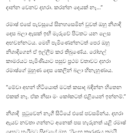
දාන්න වෙනව දහරා. කරන්න දෙයක් නෑ…”
රමාෂ් එසේ පැවසූයේ සිනහසෙමින් වුවත් ඔහු නිශාදි
දෙස බලා ඇසක් ඉඟි මැරුවේ පිටතට යන ලෙස
අඟවන්නටය. මෙහි පැමිණෙන්නටත් පෙර ඔහු
නිශාදිගෙන් ඒ ඉල්ලීම කර තිබුණේය. රෝහල්
කාමරයට පැමිණියාට පසුව ප්‍රථම වතාවට දහරා
රමාෂ්ගේ මුහුණ දෙස කෙලින් බලා හිනැහුණාය.
“මේවා අහන් හිටියොත් මටත් කසාද බඳින්න හිතෙන
එකක් නෑ. ඒක නිසා මං කෝකටත් එළියෙන් ඉන්නම්.”
නිශාදි පුටුවෙන් නැගී සිටියේ එසේ පවසමින්ය. දහරා
ඇයව නවතා ගන්නට අනෙක් පස හැරුනත් යළි රමාෂ්
දෙසට හැරීමට සිදුවූයේ ඔහු, ‘ඊළඟ කාරණය තමයි