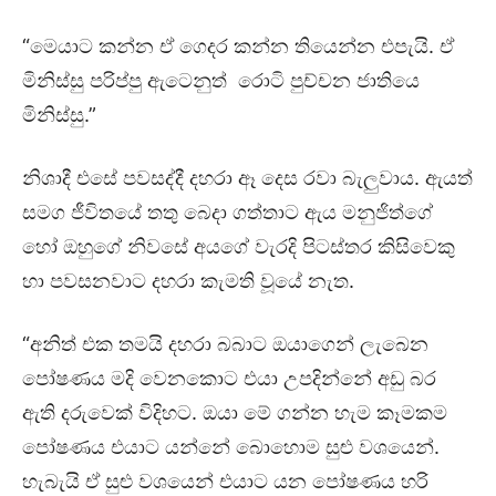
“මෙයාට කන්න ඒ ගෙදර කන්න තියෙන්න එපැයි. ඒ
මිනිස්සු පරිප්පු ඇටෙනුත් රොටි පුච්චන ජාතියෙ
මිනිස්සු.”
නිශාදී එසේ පවසද්දී දහරා ඈ දෙස රවා බැලුවාය. ඇයත්
සමග ජීවිතයේ තතු බෙදා ගත්තාට ඇය මනුජිත්ගේ
හෝ ඔහුගේ නිවසේ අයගේ වැරදි පිටස්තර කිසිවෙකු
හා පවසනවාට දහරා කැමති වූයේ නැත.
“අනිත් එක තමයි දහරා බබාට ඔයාගෙන් ලැබෙන
පෝෂණය මදි වෙනකොට එයා උපදින්නේ අඩු බර
ඇති දරුවෙක් විදිහට. ඔයා මේ ගන්න හැම කෑමකම
පෝෂණය එයාට යන්නේ බොහොම සුළු වශයෙන්.
හැබැයි ඒ සුළු වශයෙන් එයාට යන පෝෂණය හරි