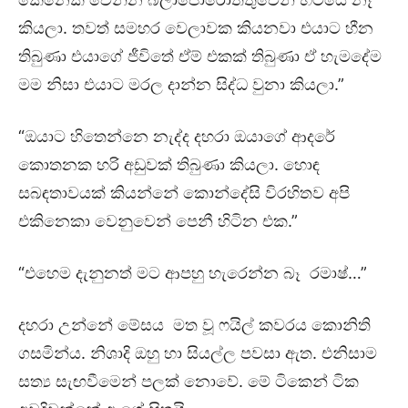
කියලා. තවත් සමහර වෙලාවක කියනවා එයාට හීන
තිබුණා එයාගේ ජීවිතේ ඒම් එකක් තිබුණා ඒ හැමදේම
මම නිසා එයාට මරල දාන්න සිද්ධ වුනා කියලා.”
“ඔයාට හිතෙන්නෙ නැද්ද දහරා ඔයාගේ ආදරේ
කොතනක හරි අඩුවක් තිබුණා කියලා. හොඳ
සබඳතාවයක් කියන්නේ කොන්දේසි විරහිතව අපි
එකිනෙකා වෙනුවෙන් පෙනී හිටින එක.”
“එහෙම දැනුනත් මට ආපහු හැරෙන්න බෑ රමාෂ්…”
දහරා උන්නේ මේසය මත වූ ෆයිල් කවරය කොනිති
ගසමින්ය. නිශාදි ඔහු හා සියල්ල පවසා ඇත. එනිසාම
සත්‍ය සැඟවීමෙන් පලක් නොවේ. මේ ටිකෙන් ටික