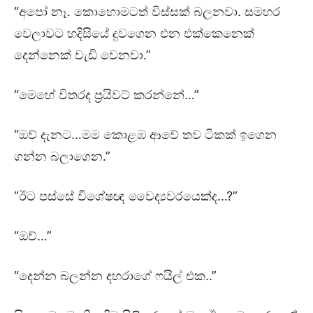
“අපෝ නෑ. කොහොමටත් විස්සක් බලනවා. සමහර
වෙලාවට හදිසියේ දුවගෙන එන එක්කෙනෙක්
දෙන්නෙක් වැඩි වෙනවා.”
“මෙහේ විතරද ප්‍රයිවට් කරන්නේ…”
“ඔව් දැනට…මම කොළඹ ආවේ තව ටිකක් ඉගෙන
ගන්න බලාගෙන.”
“ඊට පස්සේ විශේෂඥ වෛද්‍යවරයෙක්ද…?”
“ඔව්…”
“දෙන්න බලන්න දහරාගේ ෆයිල් එක..”