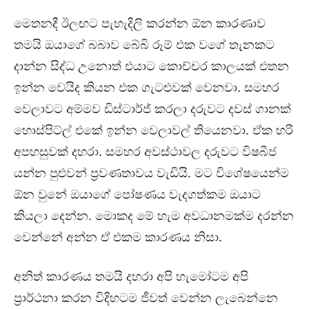
මෙතනදී ඊලඟට පැහැදිලි කරන්න ඕන කාරණාව
තමයි ඔයාගේ බබාව බේබි රූම් එක වගේ තැනකට
දාන්න සිද්ධ උනොත් එයාට කොච්චර කාලයක් එතන
ඉන්න වෙයිද කියන එක ගැටළුවක් වෙනවා. සමහර
වෙලාවට අම්මව ඩිස්ටාර්ජ් කරලා දරුවට දවස් ගානක්
හොස්පිට්ල් එකේ ඉන්න වෙලාවල් තියෙනවා. ඒක හරි
අපහසුවක් දහරා. සමහර අවස්ථාවල දරුවට විෂබීජ
යන්න පුළුවන් ප්‍රවණතාවය වැඩියි. මට විශේෂයෙන්ම
ඕන වුනේ ඔයාගේ පෝෂණය වැදගත්කම ඔයාට
කියලා දෙන්න. මොකද මේ හැම අවධානමක්ම දරන්න
වෙන්නේ අන්න ඒ එකම කාරණය නිසා.
අනිත් කාරණය තමයි දහරා අපි හැමෝටම අපි
ප්‍රාර්ථනා කරන විදිහටම ජීවත් වෙන්න ලැබෙන්නෙ