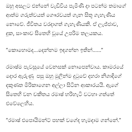
ඔහු අසලට එන්නේ වැඩිවිය පැමිණි දා පටන්ම තමාගේ
ආත්ම ගරුත්වයත් ගෞරවයත් ගැන සිතූ ගැහැණිය
නොවේ. ජීවිතය වරදාගත් ගැහැණියකි. ඒ ලැජ්ජාව,
දුක, සාංකාව සිතෙහි වූයේ උපරිම තලයකය.
“කොහොමද…දෙන්නම ඉඳගන්න ඉතින්……”
රමාෂ්ම පැවසූයේ වෙනසක් නොපෙන්වාය. කාමරයේ
දොර ඇරුණු පසු ඔහු මුලින්ම දුටුවේ දහරා නිශාදිගේ
දකුණත මිරිකාගෙන අල්ලා සිටින ආකාරයයි. ඇගේ
සිතෙහි වන චකිතය රමාෂ් හරිහැටි වටහා ගත්තේ
එවේලෙහිය.
“රමාෂ් එපොයිමන්ට් පහක් වගේද හැමදාම ගන්නේ.”