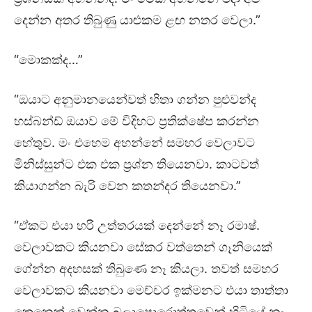
දෙන්න අතර තිබුණු යාළුකම ළඟ නතර වෙලා.”
“මොකක්ද…”
“ඔයාට අනුමානයෙන්වත් හිතා ගන්න පුළුවන්ද
හස්බන්ඩ් ඔයාව මේ විදිහට ප්‍රතික්ෂේප කරන්න
හේතුව. මං එහෙම අහන්නේ සමහර වෙලාවට
මිනිස්සුන්ට එක එක ප්‍රශ්න තියෙනවා. කාටවත්
කියාගන්න බැරි වෙන කතන්දර තියෙනවා.”
“ඒකට එයා හරි උත්තරයක් දෙන්නේ නෑ රමාෂ්.
වෙලාවකට කියනවා සේකර වත්තෙන් ගෑනියෙක්
ගේන්න අදහසක් තිබුණෙ නෑ කියලා. තවත් සමහර
වෙලාවකට කියනවා මෙච්චර ඉක්මනට එයා තාත්තා
කෙනෙක් වෙන්න බලාපොරොත්තුවෙන් හිටියේ නෑ