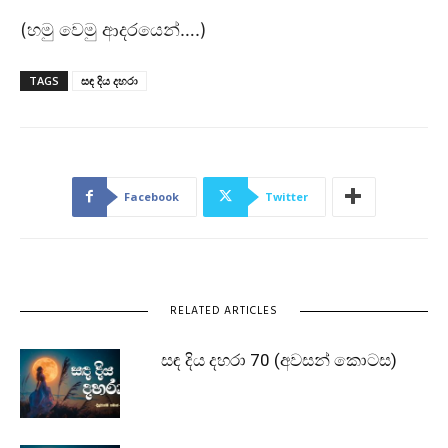
(හමු වෙමු ආදරයෙන්….)
TAGS
සඳ දිය දහරා
Facebook
Twitter
RELATED ARTICLES
සඳ දිය දහරා 70 (අවසන් කොටස)