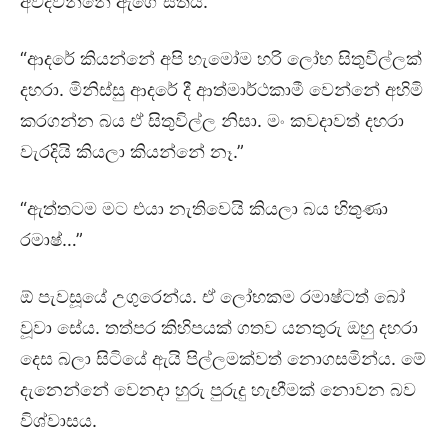
අවදිවන්නේ ඇගේ සිතයි.
“ආදරේ කියන්නේ අපි හැමෝම හරි ලෝභ සිතුවිල්ලක්
දහරා. මිනිස්සු ආදරේ දී ආත්මාර්ථකාමී වෙන්නේ අහිමි
කරගන්න බය ඒ සිතුවිල්ල නිසා. මං කවදාවත් දහරා
වැරදියි කියලා කියන්නේ නෑ.”
“ඇත්තටම මට එයා නැතිවෙයි කියලා බය හිතුණා
රමාෂ්…”
ඕ පැවසූයේ උගුරෙන්ය. ඒ ලෝභකම රමාෂ්ටත් බෝ
වූවා සේය. තත්පර කිහිපයක් ගතව යනතුරු ඔහු දහරා
දෙස බලා සිටියේ ඇයි පිල්ලමක්වත් නොගසමින්ය. මේ
දැනෙන්නේ වෙනදා හුරු පුරුදු හැඟීමක් නොවන බව
විශ්වාසය.