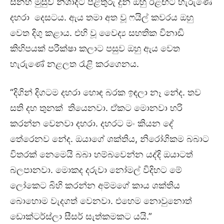
සිනහ මුසුව නිශාදිට පිළිතුරු දුන් ඔහු ඊළඟට හැරුණේ
දහරා දෙසටය. ඇය තමා අත වූ ෆයිල් කවරය ඔහු
වෙත දිගු කළාය. එහි වූ වෛද්‍ය සහතික විනාඩි
කිහිපයක් පරීක්ෂා කලාට පසුව ඔහු ඇය වෙත
හැරුණේ නළලත රැළි කරගෙනය.
“දිගින් දිගටම දහරා හොඳ බරක ඉඳලා නෑ නේද. තව
සති දහ තුනක් තියෙනවා. ඒකට මොනවා හරි
කරන්න වෙනවා දහරා. දහරට මං කියන දේ
තේරෙනව නේද. ඔයාගේ ශක්තිය, නිරෝගිකම බබාට
විතරක් නෙමෙයි බබා හම්බවෙන්න යද්දි ඔයාටත්
බලපානවා. මොකද දරුවා නෝමල් විදිහට මේ
ලෝකෙට බිහි කරන්න අම්මගේ කාය ශක්තිය
බොහොම වැදගත් වෙනවා. එහෙම නොවුනොත්
ඩොක්ටර්ස්ලා සීසර් සැත්කමකට යයි.”