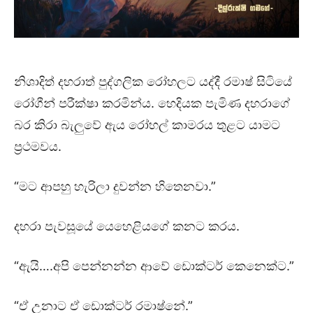
නිශාදිත් දහරාත් පුද්ගලික රෝහලට යද්දී රමාෂ් සිටියේ
රෝගීන් පරීක්ෂා කරමින්ය. හෙදියක පැමිණ දහරාගේ
බර කිරා බැලුවේ ඇය රෝහල් කාමරය තුළට යාමට
ප්‍රථමවය.
“මට ආපහු හැරිලා දුවන්න හිතෙනවා.”
දහරා පැවසූයේ යෙහෙළියගේ කනට කරය.
“ඇයි….අපි පෙන්නන්න ආවේ ඩොක්ටර් කෙනෙක්ට.”
“ඒ උනාට ඒ ඩොක්ටර් රමාෂ්නේ.”