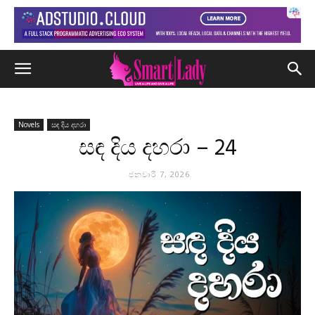
Novels
සඳ දිය දහරා
සඳ දිය දහරා – 24
ජනවාරි 7, 2026