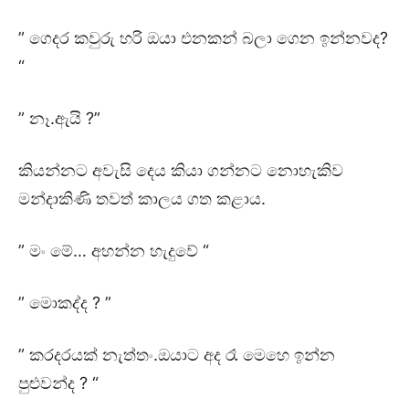
” ගෙදර කවුරු හරි ඔයා එනකන් බලා ගෙන ඉන්නවද?
“
” නෑ.ඇයි ?”
කියන්නට අවැසි දෙය කියා ගන්නට නොහැකිව
මන්දාකිණි තවත් කාලය ගත කළාය.
” මං මේ… අහන්න හැදුවේ “
” මොකද්ද ? ”
” කරදරයක් නැත්තං.ඔයාට අද රෑ මෙහෙ ඉන්න
පුළුවන්ද ? “