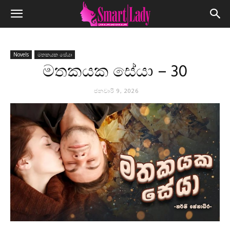
Novels
මතකයක සේයා
මතකයක සේයා – 30
ජනවාරි 9, 2026