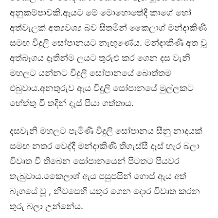
අනුකම්පාවකි.ඇයට මේ මොහොතේදී කාගේ හෝ
අත්වැලක් අත්‍යවශ්‍ය බව සිතමින් කෛලාශ් මන්දාකිණි
සමඟ විදුලි සෝපානයට නැඟුණේය. මන්දාකිණි අත වූ
අත්බෑගය දෑතින්ම ලයට තුරුළු කර ගෙන දස වැනි
මහලට යන්නට විදුලි සෝපානයේ බොත්තම
එබුවාය.අනතුරුව ඇය විදුලි සෝපානයේ මුල්ලකට
හේත්තු වී තදින් දෑස් පියා ගත්තාය.
දසවැනි මහලට පැමිණි විදුලි සෝපානය සීනු නාදයක්
සමඟ නතර වෙද්දී මන්දාකිණි තිගැස්සී දෑස් හැර බලා
විවෘත වී තිබෙන සෝපානයෙන් පිටතට පියවර
තැබුවාය.කෛලාශ් ඇය පසුපසින් ගොස් ඇය අත්
බෑගයේ වූ , නිවසෙහි යතුර ගෙන දොර විවෘත කරන
තුරු බලා උන්නේය.