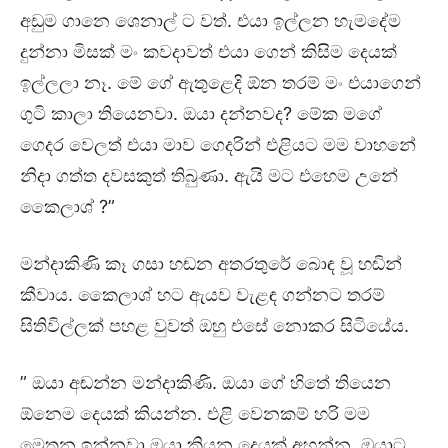
අඩුම ගානෙ ශෙනාල් ට වත්. එයා ඉල්ලන හැමදේම
දුන්නා මිසක් මං කවදාවත් එයා ගෙන් කිසිම දෙයක්
ඉල්ලලා නෑ. මේ ගේ ඇතුළෙදි ඕන තරම් මං එයාගෙන්
ගුටි කාලා තියෙනවා. ඔයා දන්නවද? මේක මගේ
ගෙදර වෙලත් එයා මාව ගෙදරින් එළියට මම වාහනේ
නිදා ගත්ත දවසකුත් තිබුණා. ඇයි මට එහෙම උනේ
කෛලාශ් ?”
මන්දාකිණි කෑ ගසා හඬන අතරතුරේ බොඳ වූ හඬින්
කීවාය. කෛලාශ් හට ඇයව වැළඳ ගන්නට තරම්
සිතිවිල්ලක් පහළ වුවත් ඔහු එසේ නොකර සිටියේය.
” ඔයා අඬන්න මන්දාකිණි. ඔයා ගේ හිතේ තියෙන
ඕනෙම දෙයක් කියන්න. එළි වෙනකම් හරි මම
මෙතන ඉන්නවා ඔයා කියන දෙයක් අහන්න. ඔයාට