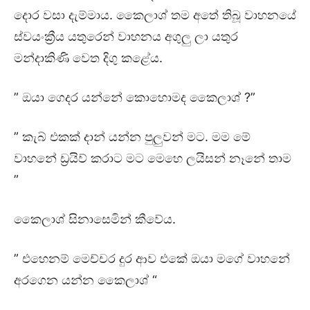
දොර වසා දැම්මාය. කෛලාශ් තම අතේ තිබූ වාහනයේ
ස්වයංක්‍රීය යතුරෙන් වාහනය අගුලු ලා යතුර
මන්දාකිණි වෙත දිගු කළේය.
” ඔයා ගෙදර යන්නේ කොහොමද කෛලාශ් ?”
” කැබ් එකක් දාන් යන්න පුලුවන් මට. මම මේ
වාහනේ ඩ්‍රයිව් කරාට මට මෙහෙ ලයිසන් නෑනේ තාම
”
කෛලාශ් සිනාසෙමින් කීවේය.
” එහෙනම් මෙච්චර දුර ආව එකේ ඔයා මගේ වාහනේ
අරගෙන යන්න කෛලාශ් “