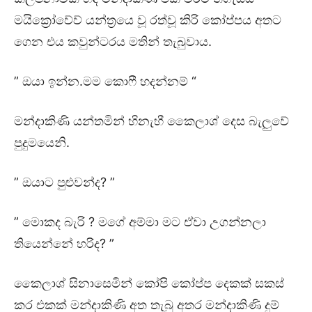
මයික්‍රෝවේව් යන්ත්‍රයෙ වූ රත්වූ කිරි කෝප්පය අතට
ගෙන එය කවුන්ටරය මතින් තැබුවාය.
” ඔයා ඉන්න.මම කොෆී හදන්නම් “
මන්දාකිණි යන්තමින් හිනැහී කෛලාශ් දෙස බැලුවේ
පුදුමයෙනි.
” ඔයාට පුළුවන්ද? ”
” මොකද බැරි ? මගේ අම්මා මට ඒවා උගන්නලා
තියෙන්නේ හරිද? ”
කෛලාශ් සිනාසෙමින් කෝපි කෝප්ප දෙකක් සකස්
කර එකක් මන්දාකිණි අත තැබු අතර මන්දාකිණි දුම්