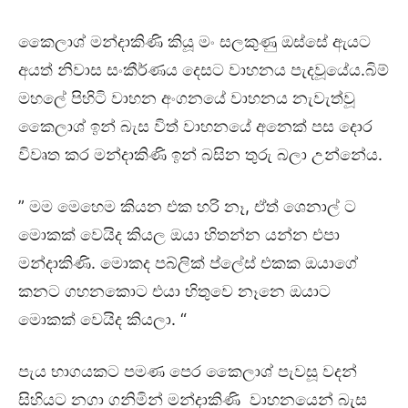
කෛලාශ් මන්දාකිණි කියූ මං සලකුණු ඔස්සේ ඇයට
අයත් නිවාස සංකීර්ණය දෙසට වාහනය පැදවූයේය.බිම්
මහලේ පිහිටි වාහන අංගනයේ වාහනය නැවැත්වූ
කෛලාශ් ඉන් බැස විත් වාහනයේ අනෙක් පස දොර
විවෘත කර මන්දාකිණි ඉන් බසින තුරු බලා උන්නේය.
” මම මෙහෙම කියන එක හරි නෑ, ඒත් ශෙනාල් ට
මොකක් වෙයිද කියල ඔයා හිතන්න යන්න එපා
මන්දාකිණි. මොකද පබ්ලික් ප්ලේස් එකක ඔයාගේ
කනට ගහනකොට එයා හිතුවෙ නෑනෙ ඔයාට
මොකක් වෙයිද කියලා. “
පැය භාගයකට පමණ පෙර කෛලාශ් පැවසූ වදන්
සිහියට නගා ගනිමින් මන්දාකිණි වාහනයෙන් බැස