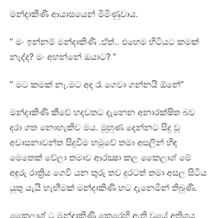
මන්දාකිණි ආයාසයෙන් මිමිණුවාය.
” මං ඉන්නම් මන්දාකිණි .ඒත්.. එහෙම හිටියට කමක්
නැද්ද? මං අහන්නේ ඔයාට? ”
” මට කමක් නෑ.මට අද රෑ ගෙවා ගන්නයි ඕනේ”
මන්දාකිණි කීවේ හදවතට දැනෙන අනාරක්ෂිත බව
දරා ගත නොහැකිව මය. මුහුණ දෙන්නට සිදු වූ
අවාසනාවන්ත සිදුවීම හමුවේ තමා අසලින් හිඳ
මෙතෙක් වේලා තමාව ආරක්‍ෂා කල කෛලාශ් මේ
අඳුරු රාත්‍රිය ගෙවී යන තුරු තව දුරටත් තමා අසල සිටිය
යුතු යැයි හැඟීමක් මන්දාකිණි හට දැනෙමින් තිබුණි.
කෛලාශ් ට මන්දාකිණි කෙරෙහි ඇති වූයේ අතිශය