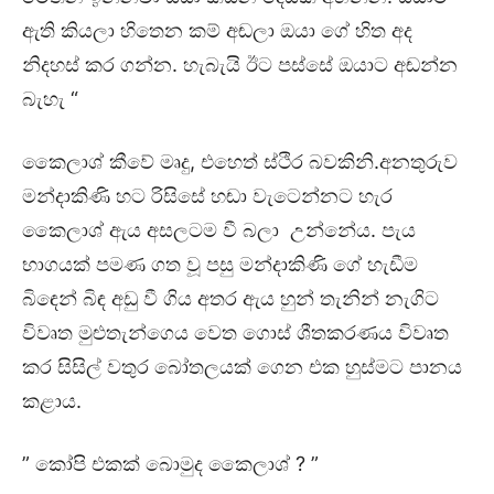
ඇති කියලා හිතෙන කම් අඬලා ඔයා ගේ හිත අද
නිදහස් කර ගන්න. හැබැයි ඊට පස්සේ ඔයාට අඬන්න
බැහැ “
කෛලාශ් කීවේ මෘදු, එහෙත් ස්ථිර බවකිනි.අනතුරුව
මන්දාකිණි හට රිසිසේ හඬා වැටෙන්නට හැර
කෛලාශ් ඇය අසලටම වී බලා උන්නේය. පැය
භාගයක් පමණ ගත වූ පසු මන්දාකිණි ගේ හැඩීම
බිඳෙන් බිඳ අඩු වී ගිය අතර ඇය හුන් තැනින් නැගිට
විවෘත මුළුතැන්ගෙය වෙත ගොස් ශීතකරණය විවෘත
කර සිසිල් වතුර බෝතලයක් ගෙන එක හුස්මට පානය
කළාය.
” කෝපි එකක් බොමුද කෛලාශ් ? ”