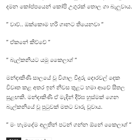
දමන කෝප්පයෙන් කෝපි උගුරක් තොල ගා බැලුවාය.
” වාව්.. ඔක්කොම හරි ගානට තියෙනවා “
” ඒකනේ කිව්වේ ”
” බැල්කනියට යමු කෛලාශ් “
මන්දාකිණි සාලයේ වූ විශාල වීදුරු දොරවල් දෙක
විවෘත කළ අතර ඉන් නිවස තුළට හමා ආවේ සීතල
සුළඟකි. මන්දාකිණි ඒ මැදින් දීර්ඝ හුස්මක් ගෙන
බැල්කනියේ වූ පුටුවක් මතට වාරු වූවාය.
” මං හැමදේම අලුතින් පටන් ගන්න ඕනේ කෛලාශ් “