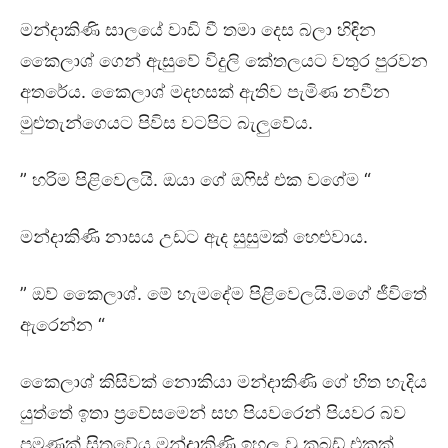
මන්දාකිණි සාලයේ වාඩි වී තමා දෙස බලා හිඳින
කෛලාශ් ගෙන් ඇසුවේ විදුලි කේතලයට වතුර පුරවන
අතරේය. කෛලාශ් මදහසක් ඇතිව පැමිණ නවීන
මුළුතැන්ගෙයට පිවිස වටපිට බැලුවේය.
” හරිම පිළිවෙලයි. ඔයා ගේ ඔෆිස් එක වගේම “
මන්දාකිණි නාසය උඩට ඇද සුසුමක් හෙළුවාය.
” ඔව් කෛලාශ්. මේ හැමදේම පිළිවෙලයි.මගේ ජීවිතේ
ඇරෙන්න “
කෛලාශ් කිසිවක් නොකියා මන්දාකිණි ගේ හිත හැදිය
යුත්තේ ඉතා ප්‍රවේසමෙන් සහ පියවරෙන් පියවර බව
පමණක් සිතුවේය.මන්දාකිණි ඉහල වූ කබඩ් එකක්