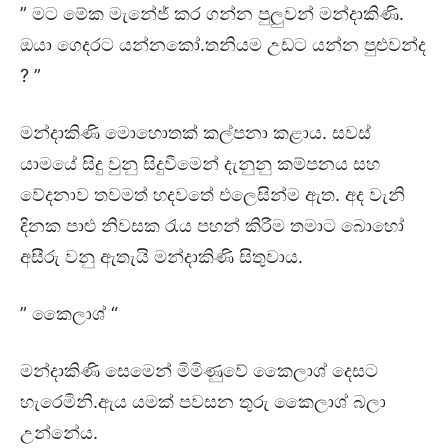
” මට මේක මැනේජ් කර ගන්න පුලුවන් මන්දාකිණි.
ඔයා ගෙදරට යන්නකෝ.තනියම උඩට යන්න පුළුවන්ද
? ”
මන්දාකිණි මොහොතක් කල්පනා කළාය. සවස්
යාමයේ සිදු වුනු සිදුවීමෙන් දැනුනු කම්පනය සහ
වේදනාව තවමත් හදවතේ එලෙසින්ම ඇත. අද වැනි
දිනක පාළු නිවසක රැය පහන් කිරීම තමාට බොහෝ
අසීරු වනු ඇතැයි මන්දාකිණි සිතුවාය.
” කෛලාශ් “
මන්දාකිණි සෙමෙන් මිමිණුවේ කෛලාශ් දෙසට
හැරෙමිනි.ඇය යමක් පවසන තුරු කෛලාශ් බලා
උන්නේය.