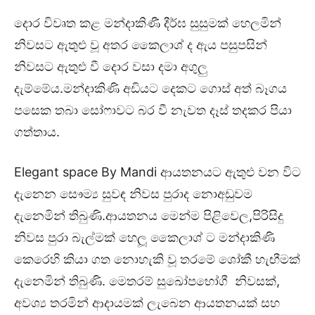
දොර විවෘත කළ මන්දාකිණී දීර්ඝ සුසුමක් හෙලමින්
නිවසට ඇතුළු වූ අතර කෛලාශ් ද ඇය පසුපසින්
නිවසට ඇතුළු වී දොර වසා දමා අගුලු
දැම්මේය.මන්දාකිණි අඩියට දෙකට ගොස් අත් බෑගය
පසෙක තබා සෝෆාවට බර වී නැවත දෑස් තදකර පියා
ගත්තාය.
Elegant space By Mandi ආයතනයට ඇතුළු වන විට
දැනෙන සෞම්‍ය සුවඳ නිවස පුරාද නොඅඩුවම
දැනෙමින් තිබුණි.ආයතනය මෙන්ම පිළිවෙල,පිරිසිදු
නිවස පුරා බැල්මක් හෙලූ කෛලාශ් ට මන්දාකිණි
කෙරෙහි කියා ගත නොහැකි වූ තරමේ ශෝකී හැඟීමක්
දැනෙමින් තිබුණි. මෙතරම් සුඛෝපභෝගී නිවසක්,
අවශ්‍ය තරමින් ආදායමක් ලැබෙන ආයතනයක් සහ