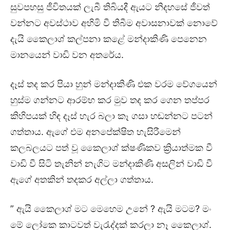
සුවපහසු ජීවිතයක් ලැබී තිබියදී ඇයට නිදහසේ ජීවත්
වන්නට අවස්ථාව අහිමි වී තිබීම අවාසනාවක් නොවේ
දැයි කෛලාශ් කල්පනා කළේ මන්දාකිණි පෙනෙන
මානයෙන් වාඩි වන අතරේය.
දෑස් තද කර පියා හුන් මන්දාකිණි එක වරම වේගයෙන්
හුස්ම ගන්නට ආරම්භ කර මුව තද කර ගෙන තප්පර
කිහිපයක් හිඳ දෑස් හැර බලා කෑ ගසා හඬන්නට පටන්
ගත්තාය. ඇගේ එම අනපේක්ෂිත හැසිරීමෙන්
කලබලයට පත් වූ කෛලාශ් ක්ෂණිකව ක්‍රියාත්මක වී
වාඩි වී සිටි තැනින් නැගිට මන්දාකිණි අසලින් වාඩි වී
ඇගේ අතකින් තදකර අල්ලා ගත්තාය.
” ඇයි කෛලාශ් මට මෙහෙම උනේ ? ඇයි මටම? මං
මේ ලෝකෙ කාටවත් වැරැද්දක් කරලා නෑ කෛලාශ්.