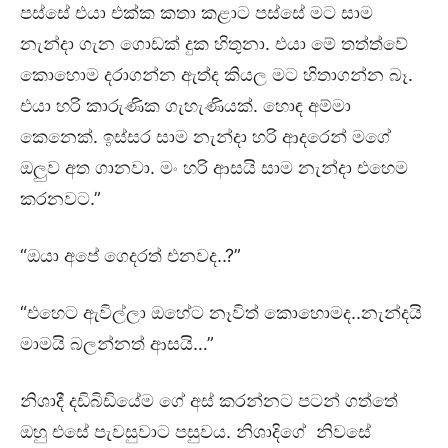
පස්සේ එයා එක්ක කතා කළාට පස්සේ මට සාම
නැන්දා ගැන ගොඩක් දුක හිතුනා. එයා මේ තත්ත්වේ
කොහොම දරාගන්න ඇත්ද කියල මට හිතාගන්න බෑ.
එයා හරි කාරුණික ගැහැණියක්. හොඳ අම්මා
කෙනෙක්. ඉස්සර සාම නැන්දා හරි ආදරෙන් මගේ
ඔලුව අත ගානවා. මං හරි ආසයි සාම නැන්දා එහෙම
කරනවට.”
“ඔයා අපේ ගෙදරත් එනවද..?”
“එහෙට ඇවිල්ලා ඔහේට නෑවිත් කොහොමද..නැන්දයි
මාමයි බලන්නත් ආසයි…”
නිශාදී දඩිබිඩියේම ගේ අස් කරන්නට පටන් ගත්තේ
ඔහු එසේ පැවසුවාට පසුවය. නිශාදිගේ නිවසේ