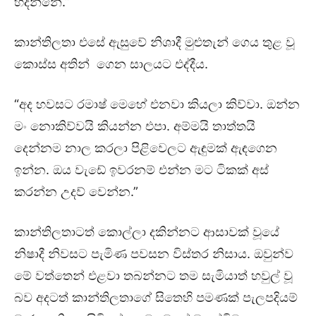
හදන්නේ.”
කාන්තිලතා එසේ ඇසුවේ නිශාදී මුළුතැන් ගෙය තුළ වූ
කොස්ස අතින් ගෙන සාලයට එද්දීය.
“අද හවසට රමාෂ් මෙහේ එනවා කියලා කිව්වා. ඔන්න
මං නොකිව්වයි කියන්න එපා. අම්මයි තාත්තයි
දෙන්නම නාල කරලා පිළිවෙලට ඇඳුමක් ඇඳගෙන
ඉන්න. ඔය වැඩේ ඉවරනම් එන්න මට ටිකක් අස්
කරන්න උදව් වෙන්න.”
කාන්තිලතාටත් කොල්ලා දකින්නට ආසාවක් වූයේ
නිෂාදී නිවසට පැමිණ පවසන විස්තර නිසාය. ඔවුන්ව
මේ වත්තෙන් එළවා තබන්නට තම සැමියාත් හවුල් වූ
බව අදටත් කාන්තිලතාගේ සිතෙහි පමණක් පැලපදියම්