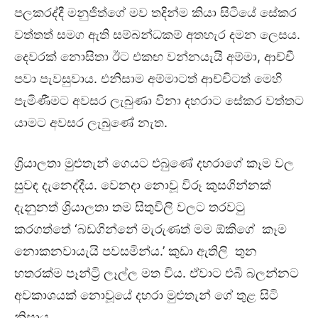
පලකරද්දී මනුජිත්ගේ මව තදින්ම කියා සිටියේ සේකර
වත්තත් සමග ඇති සම්බන්ධකම් අතහැර දමන ලෙසය.
දෙවරක් නොසිතා ඊට එකඟ වන්නයැයි අම්මා, ආච්චී
පවා පැවසුවාය. එනිසාම අම්මාටත් ආච්චිටත් මෙහි
පැමිණීමට අවසර ලැබුණා විනා දහරාට සේකර වත්තට
යාමට අවසර ලැබුණේ නැත.
ශ්‍රියාලතා මුළුතැන් ගෙයට එබුණේ දහරාගේ කෑම වල
සුවඳ දැනෙද්දීය. වෙනදා නොවූ විරූ කුසගින්නක්
දැනුනත් ශ්‍රියාලතා තම සිතුවිලි වලට තරවටු
කරගත්තේ ‘බඩගින්නේ මැරුණත් මම ඕකිගේ කෑම
නොකනවායැයි පවසමින්ය.’ කුඩා ඇතිලි තුන
හතරක්ම පෑන්ට්‍රි ලෑල්ල මත විය. ඒවාට එබී බලන්නට
අවකාශයක් නොවූයේ දහරා මුළුතැන් ගේ තුළ සිටි
නිසාය.