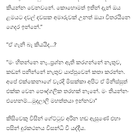
කියන්න වෙනවනේ. කොහොමත් ඉතින් දැන් ඔය
ළමයට දවල් දවසක අමාරුවක් උනත් ඔයා විතරයිනෙ
ගෙදර ඉන්නේ.”
“ඒ ගෑනි බෑ කියයිද…?
“මං හිතන්නෙ නෑ..ප්‍රශ්න ඇති කරගන්නේ නැතුව,
කඩන් පනින්නේ නැතුව යාප්පුවෙන් කතා කරන්න.
අපේ එක්කෙනාගේ වැරදි මිසක්කා අපිට ඒ මිනිස්සුත්
එක්ක වෙන පෞද්ගලික තරහක් නෑනේ. මං තියන්නං
එහෙනම්…මුදලාලි මහත්තයා ඉන්නවා”
කිසිවෙකු විසින් ගේට්ටුව අරින හඬ ඇසුණේ එහා
පසින් දුරකථනය විසන්ධි වී යද්දීය.