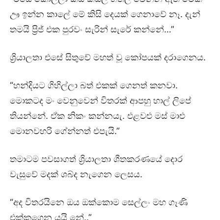
ඌ ඉන්න කාලේ මේ කිසි දෙයක් ගෙනාවේ නෑ. දැන්
තමයි ප්‍රිජ් එක පුරවං සැරින් සැරේ කන්නේ…”
ශ්‍රියාලතා එසේ සිතුවේ මහත් වූ කෝපයක් දරාගෙනය.
“හන්දියට ගිහිල්ලා බත් එකක් ගෙනත් කනවා.
මොකටද මං වෙනුවෙන් විතරක් ආපහු හාල් ලිපේ
ති⁣යන්නේ. ඒක නිකං කන්නයැ. එළවළු මස් මාළු
මොනවහරි ගේන්නත් එපැයි.”
තමාටම පවසාගත් ශ්‍රියාලතා ශීතකරණයේ දොර
වැසුවේ මදක් ශබ්ද නැගෙන ලෙසය.
“අද විතරයිනෙ ඔය ඔක්කොම සෙල්ලං මහ ගෑණි
එක්කගෙන යයි නේ..”