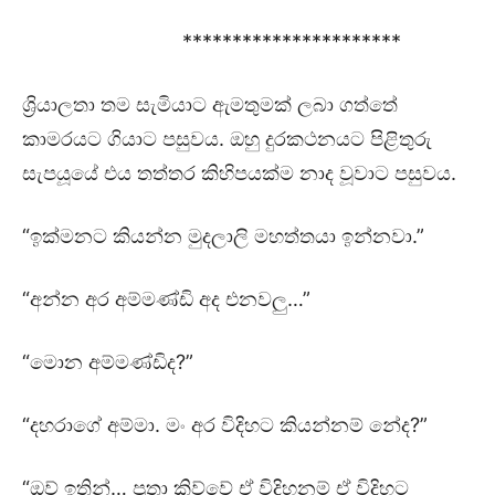
**********************
ශ්‍රියාලතා තම සැමියාට ඇමතුමක් ලබා ගත්තේ
කාමරයට ගියාට පසුවය. ඔහු දුරකථනයට පිළිතුරු
සැපයූයේ එය තත්තර කිහිපයක්ම නාද වූවාට පසුවය.
“ඉක්මනට කියන්න මුදලාලි මහත්තයා ඉන්නවා.”
“අන්න අර අම්මණ්ඩි අද එනවලු…”
“මොන අම්මණ්ඩිද?”
“දහරාගේ අම්මා. මං අර විදිහට කියන්නම් නේද?”
“ඔව් ඉතින්… පුතා කිව්වේ ඒ විදිහනම් ඒ විදිහට