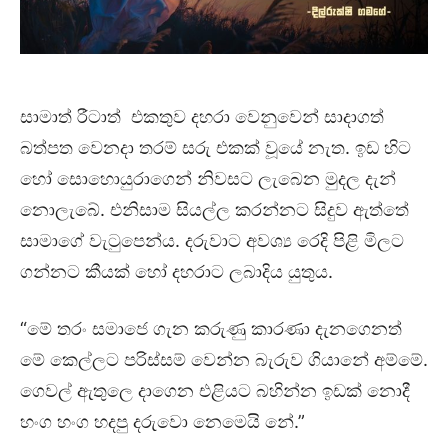
සාමාත් රීටාත් එකතුව දහරා වෙනුවෙන් සාදාගත්
බත්පත වෙනදා තරම් සරු එකක් වූයේ නැත. ඉඩ හිට
හෝ සොහොයුරාගෙන් නිවසට ලැබෙන මුදල දැන්
නොලැබේ. එනිසාම සියල්ල කරන්නට සිදුව ඇත්තේ
සාමාගේ වැටුපෙන්ය. දරුවාට අවශ්‍ය රෙදි පිළි මිලට
ගන්නට කීයක් හෝ දහරාට ලබාදිය යුතුය.
“මේ තරං සමාජෙ ගැන කරුණු කාරණා දැනගෙනත්
මේ කෙල්ලට පරිස්සම් වෙන්න බැරුව ගියානේ අම්මේ.
ගෙවල් ඇතුලෙ දාගෙන එළියට බහින්න ඉඩක් නොදී
හංග හංග හදපු දරුවො නෙමෙයි නේ.”