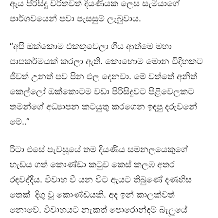
ඇය පිරිසිදු චරිතවත් දියණියක ලෙස සැමියාගේ
පාර්ශවයෙන් පවා පැසසුම් ලැබුවාය.
“අපි ඔක්කොම එකතුවෙලා ගිය ආත්මෙ මහා
පාපකර්මයක් කරලා ඇති. කොහොම මොන විදිහකට
ජීවත් උනත් පව පින ඵල දෙනවා. මේ වත්තේ අනිත්
කෙල්ලෝ ඔක්කොටම වඩා පිරිසිදුවට පිළිවෙලකට
තමන්ගේ අධ්‍යාපන කටයුතු කරගෙන ඉඳපු දරුවනේ
මේ..”
රීටා එසේ පැවසූයේ තම දියණිය සමනලයෙකුගේ
හැඩය ගත් කොණ්ඩා කටුව කෙස් කලඹ අතර
රඳවද්දීය. විවාහ වී යන විට ඇයට තිබුණේ දණහිස
තෙක් දිගු වූ කොණ්ඩයකි. අද ඉන් කාලක්වත්
නොවේ. විවාහයට නැකත් පොරොන්දම් බැලූයේ