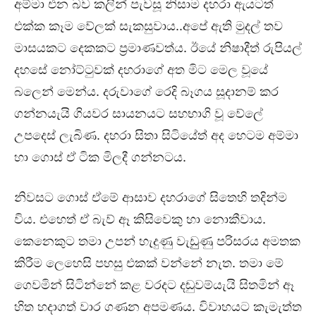
අම්මා එන බව කලින් පැවසූ නිසාම දහරා ඇයටත්
එක්ක කෑම වේලක් සැකසුවාය..අපේ ඇති මුදල් තව
මාසයකට දෙකකට ප්‍රමාණවත්ය. ඊයේ නිෂාදීත් රුපියල්
දහසේ නෝට්ටුවක් දහරාගේ අත මිට මෙල වූයේ
බලෙන් මෙන්ය. දරුවාගේ රෙදි බෑගය සූදානම් කර
ගන්නයැයි ගියවර සායනයට සහභාගි වූ වේලේ
උපදෙස් ලැබිණ. දහරා සිතා සිටියේත් අද හෙටම අම්මා
හා ගොස් ඒ ටික මිලදී ගන්නටය.
නිවසට ගොස් ඒමේ ආසාව දහරාගේ සිතෙහි තදින්ම
විය. එහෙත් ඒ බැව් ඈ කිසිවෙකු හා නොකීවාය.
කෙනෙකුට තමා උපන් හැදුණු වැඩුුණු පරිසරය අමතක
කිරීම ලෙහෙසි පහසු එකක් වන්නේ නැත. තමා මේ
ගෙවමින් සිටින්නේ කළ වරදට දඬුවම්යැයි සිතමින් ඈ
හිත හදාගත් වාර ගණන අපමණය. විවාහයට කැමැත්ත