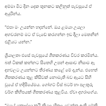
අම්මා මීට දින දෙක තුනකට කලිනුත් පැවසූයේ ඒ
අයුරින්ය.
“එපා මං උයන්න හදන්නේ. ඔය ළමයා උයලා
අහවරනම් මට ඒ වැඩේ කරගන්න ඉඩ දීලා මෙතනින්
එළියට යන්න.”
ශ්‍රියාලතා එසේ පැවසූයේ ශීතකරණය විවර කරමින්ය.
බත් ටිකක් කන්නට සිතෙහි උපන් ආසාව නිසාම ඈ
දහවලට උයන්නට තීරණය කළේ මේ දැන්ය. එහෙත්
ශීතකරණය තුළ කිසිවක් නොමැති බව ඇයට සිහි
වූයේ ඒ හදිසියේමය. ගෝගට් චීස් බටර් හා පලතුරු
වර්ග කිහිපයක් ශීතකරණය තුළවිය. ඒවා දහරාගේය.
“මයේ කොල්ලා කයි කියල හිතල වෙන්න ඇති මේකි