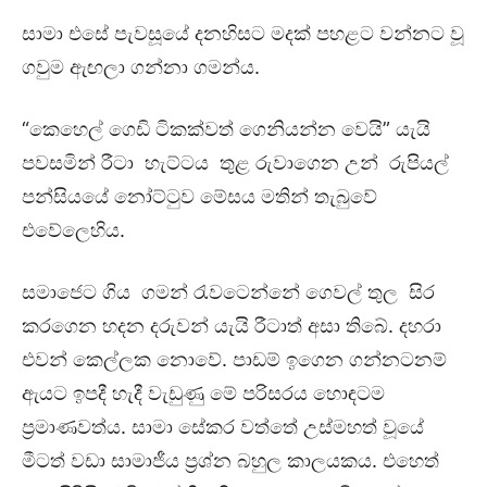
සාමා එසේ පැවසූයේ දනහිසට මදක් පහළට වන්නට වූ
ගවුම ඇඟලා ගන්නා ගමන්ය.
“කෙහෙල් ගෙඩි ටිකක්වත් ගෙනියන්න වෙයි” යැයි
පවසමින් රීටා හැට්ටය තුළ රුවාගෙන උන් රුපියල්
පන්සියයේ නෝට්ටුව මේසය මතින් තැබුවේ
එවේලෙහිය.
සමාජෙට ගිය ගමන් රැවටෙන්නේ ගෙවල් තුල සිර
කරගෙන හදන දරුවන් යැයි රීටාත් අසා තිබේ. දහරා
එවන් කෙල්ලක නොවේ. පාඩම් ඉගෙන ගන්නටනම්
ඇයට ඉපදී හැදී වැඩුණු මේ පරිසරය හොඳටම
ප්‍රමාණවත්ය. සාමා සේකර වත්තේ උස්මහත් වූයේ
මීටත් වඩා සාමාජීය ප්‍රශ්න බහුල කාලයකය. එහෙත්