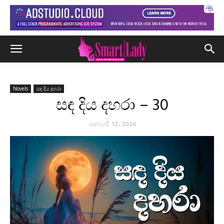
Novels
සඳ දිය දහරා
සඳ දිය දහරා – 30
ජනවාරි 12, 2026