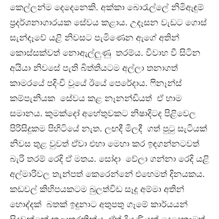
කෙල්ලන්ම දෙදෙනෙකි. අක්කා බොරැල්ලේ නිමිඇඳුම්
ප්‍රදර්ශනාගාරයක සේවය කළාය. උදෑසන වැඩට ගොස්
සැන්දෑවේ යළි නිවසට පැමිණෙන ඇගේ අතින්
කොස්සක්වත් නොඇල්ලුණු තරම්ය. විවාහ වී සිටින
අයියා නිවසේ පැති බිත්තියටම අල්ලා තනාගත්
කාමරයේ පදිංචි වූයේ ඊයේ පෙරේදාය. ෆිනෑන්ස්
කම්පැනියක සේවය කළ නෑනන්ඩියත් ඒ හාම
සමානය. කුමක්දෝ අහේතුවකට නිෂාදිටද පිළිවෙල
පිරිසිදුකම පිහිටියේ නැත. ලඟදී මිලදී ගත් පුටු සැටියක්
නිවස තුළ වුවත් ඒවා එහා මෙහා කර ඉඳගන්නටවත්
බැරි තරම් රෙදි ඒ මතය. සෝදා වේලා ගන්නා රෙදි යළි
අල්මාරිවල තැන්පත් කෙරෙන්නේ එහෙමත් දිනයකය.
කඩවල් කිහිපයකටම බුලත්විඩ සෑදූ අම්මා අතින්
හොද්දක් බතක් ඉදුනාට අතුපතු ගෑමේ කාර්යයන්