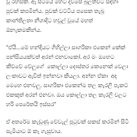
වූ රහසකි. ඈ සිටියේ හෙට දවසේ බුලත්විට සඳහා
පුවක් කපමින්ය. පුවක් වට්ටිය පසෙක තැබූ
කාන්තිලතා නිශාදිට හවුල් වූයේ මහත්
ඕනෑකමකින්ය.
“ඒයි…මේ හන්දියට ගිහිල්ලා සාගරිකා එකෙන් කේක්
පන්සියයක්වත් අරන් එනවාකෝ. අර මං ඔහෙට
කිව්වේ වේලුගේ කොල්ලා දොස්තර කෙනෙක් වෙලා
ලංකාවට ඇවිත් ඉන්නවා කියලා. අන්න ඒකා අද
මෙහෙ එනවලු. සාගරිකා එකෙන්ම තල කැරලි පැකට්
එකකුත් අරන් එනවා. ඔය කොල්ලා තල කැරලි වලට
හරි පෙරේතයි ඉස්සර”
ඒ අතරේම කැඩුණු වේවැල් පුටුවක් සකස් කරමින් සිටි
සැමියාට ඕ කෑ ගැසුවාය.