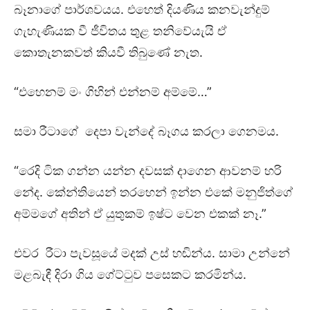
බෑනාගේ පාර්ශවයය. එහෙත් දියණිය කනවැන්දුම්
ගැහැණියක වී ජීවිතය තුළ තනිවේයැයි ඒ
කොතැනකවත් කියවී තිබුණේ නැත.
“එහෙනම් මං ගිහින් එන්නම් අම්මේ…”
සමා රීටාගේ දෙපා වැන්දේ බෑගය කරලා ගෙනමය.
“රෙදි ටික ගන්න යන්න දවසක් දාගෙන ආවනම් හරි
නේද. කේන්තියෙන් තරහෙන් ඉන්න එකේ මනුජිත්ගේ
අම්මගේ අතින් ඒ යුතුකම් ඉෂ්ට වෙන එකක් නෑ.”
එවර රීටා පැවසූයේ මදක් උස් හඬින්ය. සාමා උන්නේ
මළබැඳී දිරා ගිය ගේට්ටුව පසෙකට කරමින්ය.