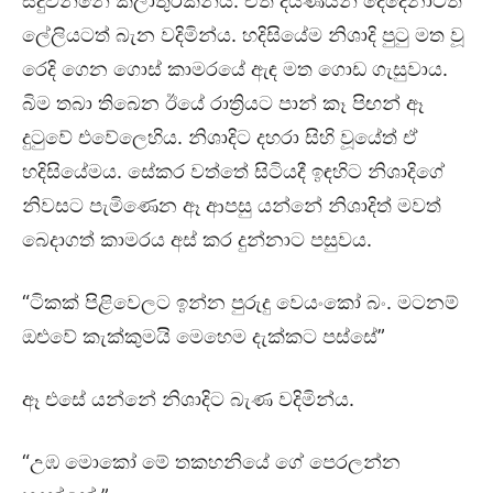
සිදුවන්නේ කලාතුරකින්ය. ඒත් දියණියන් දෙදෙනාටත්
ලේලියටත් බැන වදිමින්ය. හදිසියේම නිශාදි පුටු මත වූ
රෙදි ගෙන ගොස් කාමරයේ ඇඳ මත ගොඩ ගැසුවාය.
බිම තබා තිබෙන ඊයේ රාත්‍රියට පාන් කෑ පිඟන් ඈ
දුටුවේ එවේලෙහිය. නිශාදිට දහරා සිහි වූයේත් ඒ
හදිසියේමය. සේකර වත්තේ සිටියදී ඉඳහිට නිශාදිගේ
නිවසට පැමිණෙන ඈ ආපසු යන්නේ නිශාදිත් මවත්
බෙදාගත් කාමරය අස් කර දුන්නාට පසුවය.
“ටිකක් පිළිවෙලට ඉන්න පුරුදු වෙයංකෝ බං. මටනම්
ඔළුවේ කැක්කුමයි මෙහෙම දැක්කට පස්සේ”
ඈ එසේ යන්නේ නිශාදිට බැණ වදිමින්ය.
“උඹ මොකෝ මේ තකහනියේ ගේ පෙරලන්න