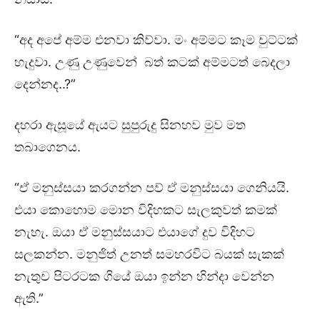
“අද අපේ අම්ම එනවා කිව්වා. මං අම්මට කෑම චුට්ටක්
හැදුවා. උණු උණුවෙන් බත් කටක් අම්මටත් බෙදලා
දෙන්නද..?”
දහරා ඇසූයේ ඇයට සුපුරුදු සිනහව මුව මත
තබාගෙනය.
“ඒ මනුස්සයා කරගන්න පව් ඒ මනුස්සයා ගෙනියයි.
එයා කොහොම මොන විදිහකට සැලකුවත් කමක්
නැහැ. ඔයා ඒ මනුස්සයාට එයාගේ දුව විදිහට
සලකන්න. මනුජිත් උනත් සමහරවිට බයක් සැකක්
නැතුව පිටරටක ගියේ ඔයා ඉන්න හින්දා වෙන්න
ඇති.”