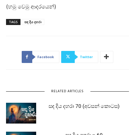
(හමු වෙමු ආදරයෙන්)
TAGS
සඳ දිය දහරා
Facebook
Twitter
RELATED ARTICLES
සඳ දිය දහරා 70 (අවසන් කොටස)
සඳ දිය දහරා – 69