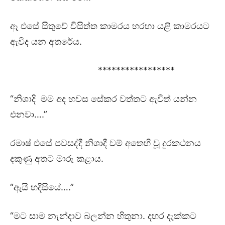
ඈ එසේ සිතුවේ විසිත්ත කාමරය හරහා යළි කාමරයට
ඇවිද යන අතරේය.
*****************
“නිශාදි මම අද හවස සේකර වත්තට ඇවිත් යන්න
එනවා….”
රමාෂ් එසේ පවසද්දී නිශාදී වම් අතෙහි වූ දුරකථනය
දකුණු අතට මාරු කළාය.
“ඇයි හදිසියේ….”
“මට සාම නැන්දාව බලන්න හිතුනා. දහර දැක්කට