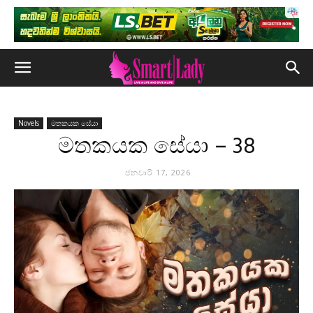
Novels
මතකයක සේයා
මතකයක සේයා – 38
ජනවාරි 17, 2026