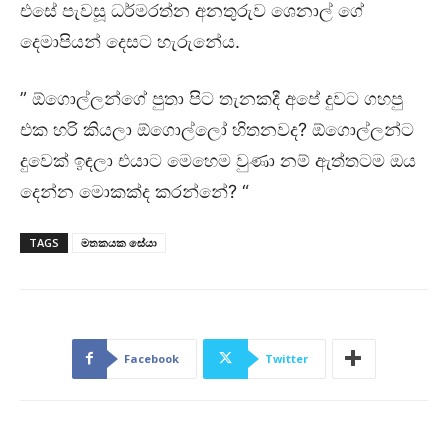
එසේ පැවසූ ධර්මරත්න අනතුරුව ශෙනාල් ගේ
දෙමාපියන් දෙසට හැරුනේය.
” ඕගොල්ලන්ගේ පුතා පිට තැනකදී අපේ දුවට ගහපු
එක හරි කියලා ඕගොල්ලෝ හිතනවද? ඕගොල්ලන්ට
දුවෙක් ඉඳලා එයාට මෙහෙම වුණා නම් ඇත්තටම ඔය
දෙන්න මොකක්ද කරන්නේ? “
TAGS
මතකයක සේයා
Facebook
Twitter