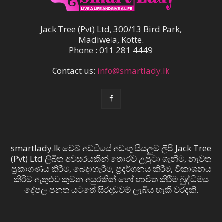
Jack Tree (Pvt) Ltd, 300/13 Bird Park,
Madiwela, Kotte.
Phone : 011 281 4449
Contact us:
info@smartlady.lk
smartlady.lk වෙබ් අඩවියේ අඩංගු සියලුම ලිපි Jack Tree
(Pvt) Ltd ලිඛිත අවසරයකින් තොරව උපුටා ගැනීම, නැවත
ප්‍රකාශණය කිරීම, බෙදාහැරීම, ප්‍රදර්ශනය කිරීම, විකාශනය
කිරීම ඇතුළුව කුමන අයුරකින් හෝ භාවිත කිරීම බුද්ධිමය
දේපල පනත යටතේ සිරදඬුවම් ලැබිය හැකි වරදකි.