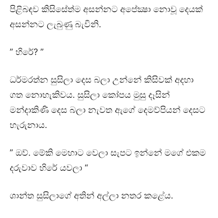
පිළිබඳව කිසිසේත්ම අසන්නට අපේක්‍ෂා නොවූ දෙයක්
අසන්නට ලැබුණු බැවිනි.
” හිරේ? ”
ධර්මරත්න සුසිලා දෙස බලා උන්නේ කිසිවක් අදහා
ගත නොහැකිවය. සුසිලා කෝපය මුසු දෑසින්
මන්දාකිණි දෙස බලා නැවත ඇගේ දෙමව්පියන් දෙසට
හැරුනාය.
” ඔව්. මේකි මෙහාට වෙලා සැපට ඉන්නේ මගේ එකම
දරුවාව හිරේ යවලා “
ශාන්ත සුසිලාගේ අතින් අල්ලා නතර කළේය.