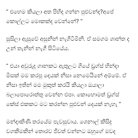
” එහෙම කියලා අත පිහිද ගන්න පුළුවන්ද?අපේ
කොල්ලට මොකක්ද වෙන්නේ? “
සුසිලා ඇසුවේ අසුනින් නැගිටිමිනි. ඒ සමගම ශාන්ත ද
උන් තැනින් නැගී සිටියේය.
” එයා අවුරුදු ගානකට ඇතුලට ගියේ ඩ්‍රග්ස් හින්දා
මිසක් මම කරපු දෙයක් නිසා නෙමෙයිනේ අම්මේ. ඒ
නිසා ඉතින් මම මුකුත් කරයි කියලා ඔයාලා
බලාපොරොත්තු වෙන්න එපා. කොහොමත් ඩ්‍රග්ස්
කේස් එකකට මට කරන්න පුළුවන් දෙයක් නැහැ ”
මන්දාකිණි තරයේම පැවසුවාය. ශෙනාල් කිසිදු
වගකීමකින් තොරව ජීවත් වන්නට ඔහුගේ මවද