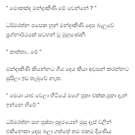
” මොකක්ද මන්දාකිණි මේ වෙන්නේ ? “
ධර්මරත්න පසෙක හුන් මන්දාකිණි දෙස බැලුවේ
ප්‍රශ්නාර්ථයක් සටහන් වූ මුහුණෙනි.
” තාත්තා.. මේ ”
මන්දාකිණි කියන්නට ගිය දෙය කියා අවසන් කරන්නට
සුසිලා ඉඩ තැබුවේ නැත.
” මෙයා යාළු වෙලා හිටියේ මගේ පුතා එක්ක.පුතා දැන්
ඉන්නෙ හිරේ “
ධර්මරත්න සහ පුෂ්පා පුදුමයෙන් මුසු දෑස් වලින්
එකිනෙකා දෙස බලා ගත්තේ තම එකම දියණිය