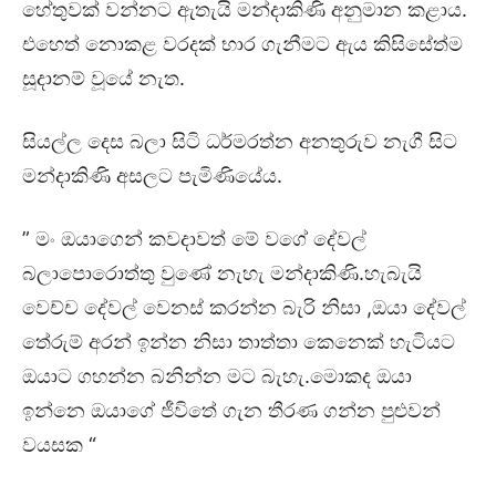
හේතුවක් වන්නට ඇතැයි මන්දාකිණි අනුමාන කළාය.
එහෙත් නොකළ වරදක් භාර ගැනීමට ඇය කිසිසේත්ම
සූදානම් වූයේ නැත.
සියල්ල දෙස බලා සිටි ධර්මරත්න අනතුරුව නැගී සිට
මන්දාකිණි අසලට පැමිණියේය.
” මං ඔයාගෙන් කවදාවත් මේ වගේ දේවල්
බලාපොරොත්තු වුණේ නැහැ මන්දාකිණි.හැබැයි
වෙච්ච දේවල් වෙනස් කරන්න බැරි නිසා ,ඔයා දේවල්
තේරුම් අරන් ඉන්න නිසා තාත්තා කෙනෙක් හැටියට
ඔයාට ගහන්න බනින්න මට බැහැ.මොකද ඔයා
ඉන්නෙ ඔයාගේ ජීවිතේ ගැන තීරණ ගන්න පුළුවන්
වයසක “