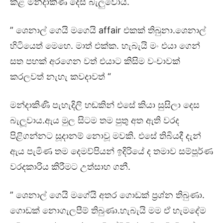
කළ මන්දාකිණි දෙස බැලුවෝය.
” ශෙනාල් ගෙයි මගෙයි affair එකක් තිබුනා.ශෙනාල්
හිටියෙත් මෙහෙ. මාත් එක්ක. හැබැයි මං එයා ගෙන්
සත පහක් අරගෙන වත් එයාට කිසිම වංචාවක්
කරලවත් නැහැ කවදාවත් “
මන්දාකිණි පැහැදිලි හඬකින් එසේ කියා සුසිලා දෙස
බැලූවාය.ඇය මුල සිටම තම පුතු අත ඇති වරද
පිළිගන්නට සූදානම් නොවූ මවකි. එසේ තිබියදී දැන්
ඇය පැමිණ තම දෙමව්පියන් ඉදිරියේ ද තමාව සම්පූර්ණ
වරදකාරිය කිරීමට උත්සාහ ගනී.
” ශෙනාල් ගෙයි මගේයි අතර ගොඩක් ප්‍රශ්න තිබුණා.
ගොඩක් නොගැලපීම් තිබුණා.හැබැයි මම ඒ හැමදේම