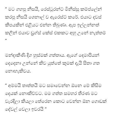
” මට ගහපු නිසයි, රෙස්ටූරන්ට් මිනිස්සු කම්ප්ලේන්
කරපු නිසයි ශෙනාල් ව ඇරෙස්ට් කරේ. එයාට දවස්
කීපයකින් එළියට එන්න තිබුණා. ඇප ඉල්ලන්නත්
කලින් එයාව ඩ්‍රග්ස් කේස් එකකට අහු උනේ නැත්තම්
”
මන්දාකිණි දිග හුස්මක් ගත්තාය. ඇගේ දෙමාපියන්
දෙදෙනා උන්නේ කිව යුත්තේ කුමක් දැයි සිතා ගත
නොහැකිවය.
” අම්මයි තාත්තයි මට සමාවෙන්න ඕනෙ මේ කිසිම
දෙයක් නොකිව්වට. මම ගත්ත සමහර තීරණ මට
වැරදිලා කියලා තේරෙන කොට වෙන්න ඕන ගොඩක්
දේවල් වෙලා ඉවරයි “