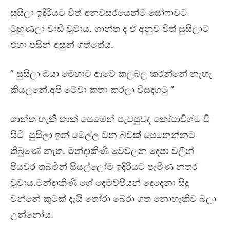
සුසිලා ඉදිරියට විත් අනවසරයෙන්ම සෝෆාවට
මුහුණලා වාඩි වූවාය. ශාන්ත ද ඒ අනුව විත් සුසිලාට
එහා පසින් අසුන් ගත්තේය.
” සුසිලා ඔයා මෙහාට ආවේ කලබල කරන්නේ නැහැ
කියලනේ.අපි මේවා කතා කරලා විසඳගමු ”
ශාන්ත හැකි තාක් සෙමෙන් පැවසුවද කෝපාවිශ්ට වී
සිටි සුසිලා ඉන් මෙල්ල වන බවක් පෙනෙන්නට
තිබුණේ නැත. මන්දාකිණි වෙව්ලන දෙපා වලින්
පියවර තබමින් සියල්ලෝම ඉදිරියට පැමිණ නතර
වූවාය.මන්දාකිණි ගේ දෙමව්පියන් දෙදෙනා සිදු
වන්නේ කුමක් දැයි තෝරා බේරා ගත නොහැකිව බලා
උන්නෝය.