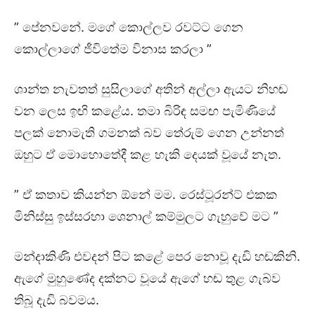
” පේනවනේ. මගේ කොල්ලව රවට්ට ගෙන
කොල්ලාගේ ජීවිතේම විනාස කරලා ”
ශාන්ත නැවතත් සුසිලාගේ අතින් අල්ලා ඇයට නිහඬ
වන ලෙස ඉඟි කළේය. තමා බිරිඳ සමඟ පැමිණියේ
පලක් නොමැති ගමනක් බව තේරුම් ගෙන උන්නත්
ඔහුට ඒ මොහොතේදී කළ හැකි දෙයක් වූයේ නැත.
” ඒ කතාව කියන්න ඕනේ මම. රෙස්ටූරන්ට් එකක
මිනිස්සු ඉස්සරහා ශෙනාල් කම්මුලට ගැහුවේ මට ”
මන්දාකිණි එවදන් පිට කළේ පෙර නොවූ දැඩි හඬකිනි.
ඇගේ මුහුණේද දක්නට වූයේ ඇගේ හඬ තුළ ගැබ්ව
තිබූ දැඩි බවමය.