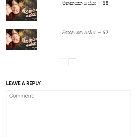
මතකයක සේයා – 68
මතකයක සේයා – 67
LEAVE A REPLY