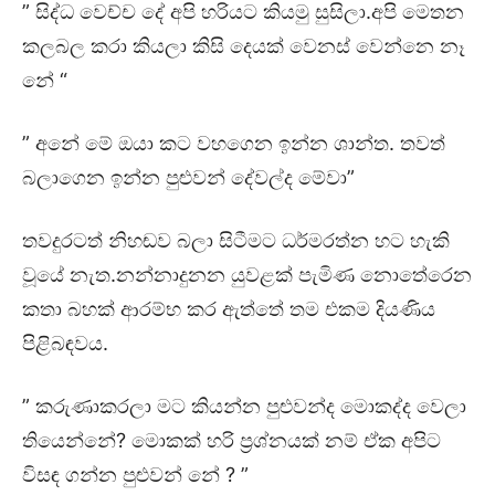
” සිද්ධ වෙච්ච දේ අපි හරියට කියමු සුසිලා.අපි මෙතන
කලබල කරා කියලා කිසි දෙයක් වෙනස් වෙන්නෙ නෑ
නේ “
” අනේ මේ ඔයා කට වහගෙන ඉන්න ශාන්ත. තවත්
බලාගෙන ඉන්න පුළුවන් දේවල්ද මේවා”
තවදුරටත් නිහඬව බලා සිටීමට ධර්මරත්න හට හැකි
වූයේ නැත.නන්නාදුනන යුවළක් පැමිණ නොතේරෙන
කතා බහක් ආරම්භ කර ඇත්තේ තම එකම දියණිය
පිළිබඳවය.
” කරුණාකරලා මට කියන්න පුළුවන්ද මොකද්ද වෙලා
තියෙන්නේ? මොකක් හරි ප්‍රශ්නයක් නම් ඒක අපිට
විසඳ ගන්න පුළුවන් නේ ? ”