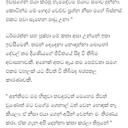
ඉවසගෙන එයා කරපු හැමදේටම එයාට සමාව දුන්නා.
කොටින්ම මේ ගෙදර වෙච්ච ප්‍රශ්න නිසා මගේ බිස්නස්
එකට පවා සෑහෙන පාඩු උනා “
ධර්මරත්න සහ පුෂ්පා මේ කතා අසා උන්නේ ඉතා
ඉවසීමෙනි. තමන් දෙදෙනා නොදන්නා බොහෝ
දේවල් තම දියණියගේ ජීවිතයේ සිදු වී තිබීම
අවාසනාවකි. අනෙක් අතට ඇය තම පෙම්වතා සමග
එකම වහලක් යට ජීවත් වී තිබීමද බරපතල
කාරණාවකි.
” අන්තිමට මම හිතුවා තවදුරටත් මෙහෙම ජීවත්
වුණොත් මට වගේම ශෙනාල් ටත් වෙන හොඳක් නෑ
කියලා. ඒ නිසා එයා ගෙන් අයින් වෙන්න මං තීරණය
කරා. ඒක ගැන අපි දෙන්නා කතා කරලා තිබුනේ ”