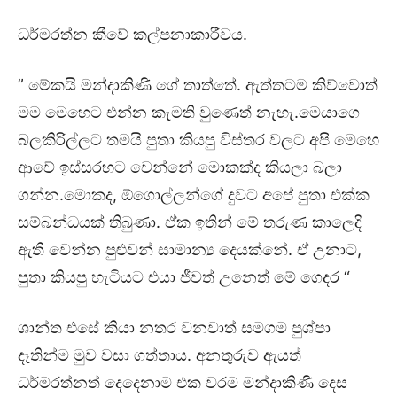
ධර්මරත්න කීවේ කල්පනාකාරීවය.
” මේකයි මන්දාකිණි ගේ තාත්තේ. ඇත්තටම කිව්වොත්
මම මෙහෙට එන්න කැමති වුණෙත් නැහැ.මෙයාගෙ
බලකිරිල්ලට තමයි පුතා කියපු විස්තර වලට අපි මෙහෙ
ආවේ ඉස්සරහට වෙන්නේ මොකක්ද කියලා බලා
ගන්න.මොකද, ඕගොල්ලන්ගේ දුවට අපේ පුතා එක්ක
සම්බන්ධයක් තිබුණා. ඒක ඉතින් මේ තරුණ කාලෙදි
ඇති වෙන්න පුළුවන් සාමාන්‍ය දෙයක්නේ. ඒ උනාට,
පුතා කියපු හැටියට එයා ජීවත් උනෙත් මේ ගෙදර “
ශාන්ත එසේ කියා නතර වනවාත් සමගම පුශ්පා
දෑතින්ම මුව වසා ගත්තාය. අනතුරුව ඇයත්
ධර්මරත්නත් දෙදෙනාම එක වරම මන්දාකිණි දෙස