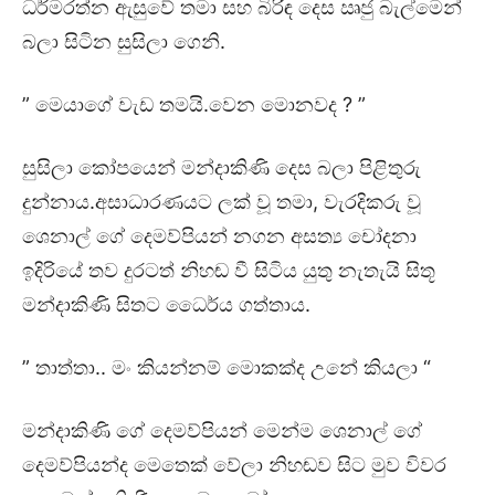
ධර්මරත්න ඇසුවේ තමා සහ බිරිඳ දෙස ඍජු බැල්මෙන්
බලා සිටින සුසිලා ගෙනි.
” මෙයාගේ වැඩ තමයි.වෙන මොනවද ? ”
සුසිලා කෝපයෙන් මන්දාකිණි දෙස බලා පිළිතුරු
දුන්නාය.අසාධාරණයට ලක් වූ තමා, වැරදිකරු වූ
ශෙනාල් ගේ දෙමව්පියන් නගන අසත්‍ය චෝදනා
ඉදිරියේ තව දුරටත් නිහඬ වී සිටිය යුතු නැතැයි සිතූ
මන්දාකිණි සිතට ධෛර්ය ගත්තාය.
” තාත්තා.. මං කියන්නම් මොකක්ද උනේ කියලා “
මන්දාකිණි ගේ දෙමව්පියන් මෙන්ම ශෙනාල් ගේ
දෙමව්පියන්ද මෙතෙක් වේලා නිහඬව සිට මුව විවර