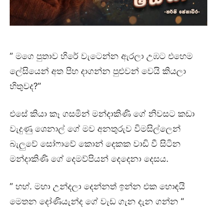
” මගෙ පුතාව හිරේ වැටෙන්න ඇරලා උඹට එහෙම
ලේසියෙන් අත පිහ දාගන්න පුළුවන් වෙයි කියලා
හිතුවද?”
එසේ කියා කෑ ගසමින් මන්දාකිණි ගේ නිවසට කඩා
වැදුණු ශෙනාල් ගේ මව අනතුරුව විමසිල්ලෙන්
බැලුවේ සෝෆාවේ කොන් දෙකක වාඩි වී සිටින
මන්දාකිණි ගේ දෙමව්පියන් දෙදෙනා දෙසය.
” හහ්. මහා උන්දලා දෙන්නත් ඉන්න එක හොඳයි
මෙතන දෝණියැන්ද ගේ වැඩ ගැන දැන ගන්න “