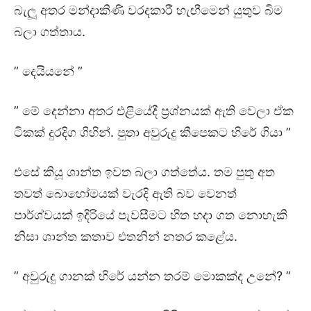
බැලූ අතර මන්දාකිණි වරදකාරී හැඟීමෙන් යුතුව බිම
බලා ගත්තාය.
” දෙයියනේ ”
” මේ දෙන්නා අතර එළියේදී ප්‍රශ්නයක් ඇති වෙලා ඒක
ටිකක් දුරදිග ගිහින්. පුතා අවුරුදු කීපෙකට හිරේ ගියා ”
එසේ කියූ ශාන්ත ඉවත බලා ගත්තේය. තම පුතු අත
තවත් බොහෝමයක් වැරදි ඇති බව වෙනත්
පාර්ශ්වයක් ඉදිරියේ පැවසීමට හිත හදා ගත නොහැකි
නිසා ශාන්ත කතාව එතනින් නතර කළේය.
” අවුරුදු ගානක් හිරේ යන්න තරම් මොකක්ද උනේ? ”