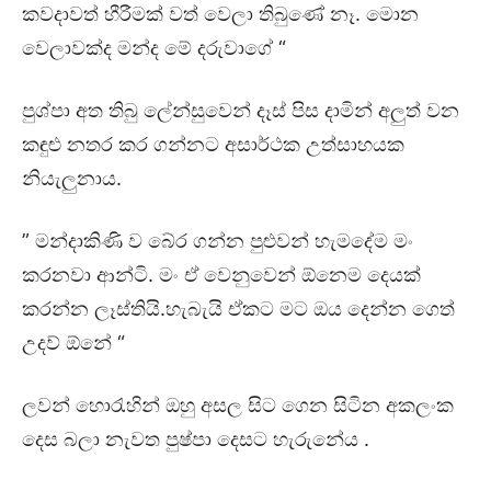
කවදාවත් හීරීමක් වත් වෙලා තිබුණේ නෑ. මොන
වෙලාවක්ද මන්ද මේ දරුවාගේ “
පුශ්පා අත තිබු ලේන්සුවෙන් දෑස් පිස දාමින් අලුත් වන
කඳුළු නතර කර ගන්නට අසාර්ථක උත්සාහයක
නියැලුනාය.
” මන්දාකිණි ව බේර ගන්න පුළුවන් හැමදේම මං
කරනවා ආන්ටි. මං ඒ වෙනුවෙන් ඕනෙම දෙයක්
කරන්න ලෑස්තියි.හැබැයි ඒකට මට ඔය දෙන්න ගෙත්
උදව් ඕනේ “
ලවන් හොරැහින් ඔහු අසල සිට ගෙන සිටින අකලංක
දෙස බලා නැවත පුෂ්පා දෙසට හැරුනේය .