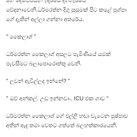
ගේ දෙමව්පියන් ඉදිරියේ දිගහැරියේ
වේදනාවෙනි.ධර්මරත්න දිගු සුසුමක් පිට කළේ පුශ්පා
ගේ දෑතින් අල්ලා ගන්නා අතරේය.
” කෛලාශ් “
ධර්මරත්න කෛලාශ් අසලට පැමිණියේ යමක්
පැවසීමට බලාපොරොත්තු වෙනි.
” ලවන් ඇවිල්ලද ඉන්නේ? ”
” ඔව් අන්කල්. උඩ ඉන්නවා.. ICU එක ගාව “
ධර්මරත්න කෛලාශ් ගේ එල්ලි හඬා වැටෙන පුෂ්පාව
අතින් ඇද තමා වෙතට ගත්තේ බලහත්කාරයෙනි.