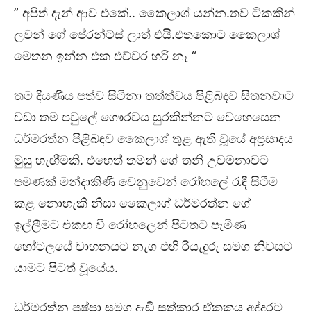
” අපිත් දැන් ආව එකේ.. කෛලාශ් යන්න.තව ටිකකින්
ලවන් ගේ පේරන්ට්ස් ලාත් එයි.එතකොට කෛලාශ්
මෙතන ඉන්න එක එච්චර හරි නෑ “
තම දියණිය පත්ව සිටිනා තත්ත්වය පිළිබඳව සිතනවාට
වඩා තම පවුලේ ගෞරවය සුරකින්නට වෙහෙසෙන
ධර්මරත්න පිළිබඳව කෛලාශ් තුළ ඇති වූයේ අප්‍රසාදය
මුසු හැඟීමකි. එහෙත් තමන් ගේ තනි උවමනාවට
පමණක් මන්දාකිණි වෙනුවෙන් රෝහලේ රැඳී සිටීම
කළ නොහැකි නිසා කෛලාශ් ධර්මරත්න ගේ
ඉල්ලීමට එකඟ වී රෝහලෙන් පිටතට පැමිණ
හෝටලයේ වාහනයට නැග එහි රියැදුරු සමග නිවසට
යාමට පිටත් වූයේය.
ධර්මරත්න පුෂ්පා සමග දැඩි සත්කාර ඒකකය අද්දරට