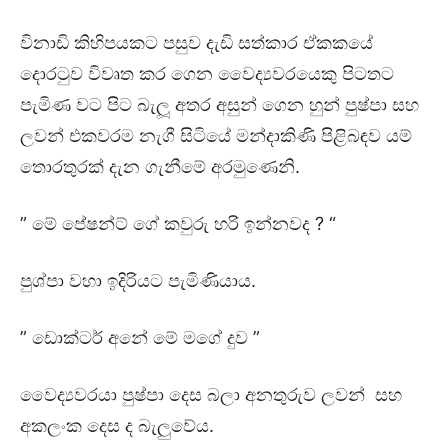
විනාඩි කිහිපයකට පසුව දැඩි සත්කාර ඒකකයේ
දොරටුව විවෘත කර ගෙන වෛද්‍යවරයෙකු පිටතට
පැමිණ වට පිට බැලූ අතර අසුන් ගෙන හුන් පුෂ්පා සහ
ලවන් එකවරම නැගී සිටියේ මන්දාකිණි පිළිබඳව යම්
තොරතුරක් දැන ගැනීමේ අරමුණෙනි.
” මේ පේෂන්ට් ගේ කවුරු හරි ඉන්නවද ? “
පුශ්පා වහා ඉදිරියට පැමිණියාය.
” ඩොක්ටර් අනේ මේ මගේ දුව ”
වෛද්‍යවරයා පුෂ්පා දෙස බලා අනතුරුව ලවන් සහ
අකලංක දෙස ද බැලුවේය.