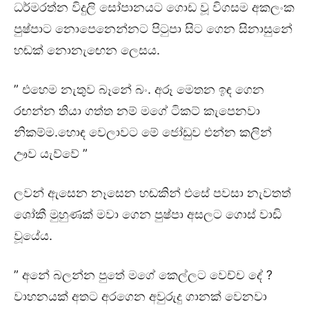
ධර්මරත්න විදුලි සෝපානයට ගොඩ වූ විගසම අකලංක
පුෂ්පාට නොපෙනෙන්නට පිටුපා සිට ගෙන සිනාසුනේ
හඬක් නොනැඟෙන ලෙසය.
” එහෙම නැතුව බෑනේ බං. අරූ මෙතන ඉඳ ගෙන
රඟන්න තියා ගත්ත නම් මගේ ටිකට් කැපෙනවා
නිකම්ම.හොඳ වෙලාවට මේ ජෝඩුව එන්න කලින්
ඌව යැව්වේ ”
ලවන් ඇසෙන නෑසෙන හඬකින් එසේ පවසා නැවතත්
ශෝකී මුහුණක් මවා ගෙන පුෂ්පා අසලට ගොස් වාඩි
වූයේය.
” අනේ බලන්න පුතේ මගේ කෙල්ලට වෙච්ච දේ ?
වාහනයක් අතට අරගෙන අවුරුදු ගානක් වෙනවා