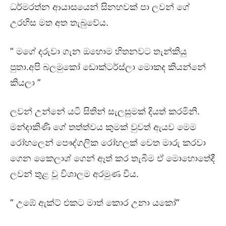
ධර්මරත්න ආයාසයෙන් සිනහවක් පා ලවන් ගේ
උරහිස මත අත තැබුවේය.
” මගේ දරුවා ගැන ඔහොම හිතනවට තැන්කියු
පුතා.අපි බලමුකෝ ඩොක්ටර්ස්ලා මොකද කියන්නේ
කියලා ”
ලවන් උන්නේ යටි සිතින් සැලසුමක් දියත් කරමිනි.
මන්දාකිණි ගේ තත්ත්වය කුමක් වුවත් ඇයව මෙම
රෝහලෙන් පෞද්ගලික රෝහලක් වෙත මාරු කරවා
ගෙන කෛලාශ් ගෙන් ඈත් කර තැබීම ඒ මොහොතේදී
ලවන් තුළ වූ විශාලම අරමුණ විය.
” උඹේ ඇක්ට් එකට මාත් කොර උනා යකෝ”