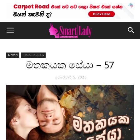
Novels
මතකයක සේයා
මතකයක සේයා – 57
පෙබරවාරි 5, 2026