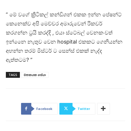
” මේ වගේ ක්‍රිටිකල් කන්ඩිශන් එකක ඉන්න පේෂන්ට්
කෙනෙක්ව අපි මෙච්චර අමාරුවෙන් රිකවර්
කරගන්න ට්‍රයි කරද්දි , එයා ස්ටේබල් වෙනකංවත්
ඉන්නෙෙ නැතුව වෙන hospital එකකට ගෙනියන්න
අහන්න තරම් මිස්ටර් ට සෙන්ස් එකක් නැද්ද
ඇත්තටම? ”
TAGS
මතකයක සේයා
Facebook
Twitter