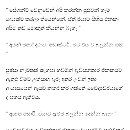
” පේශන්ට් වෙනුවෙන් අපි කරන්න පුළුවන් හැම
දෙයක්ම කරලා තියෙන්නේ. ඒත් එයාට සිහිය එනකං
අපිට තව මොකුත් කියන්න බැහැ “
” අනේ මගේ දරුවා ඩොක්ටර්. මට එයාව බලන්න ඕන
”
පුෂ්පා නැවතත් කෑගසා හඬමින් දැඩිසත්කාර ඒකකයට
ඇතුළු වීමට උත්සාහ දැරූ අතර ලවන් ඉතා
ආයාසයෙන් ඇයව නතර කර ගත්තේ වෛද්‍යවරයාගේ
ද සහය ඇතිවය.
” අයෑම් සොරි. එයාව දැම්ම බලන්න දෙන්න බැහැ “