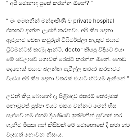
” අපි මොනාද පුතේ කරන්න ඕනේ? “
” මං මෙතනින් මන්දාකිණි ව private hospital
එකකට දාන්න ලෑස්ති කරනවා. අපි කීප දෙනා
ඇරුනම වෙන කවුරුත් විසිටර්ස්ලා නැතුව එයාට
ට්‍රීට්මන්ට්ස් කරමු ආන්ටී. doctor කියපු විදියට එයා
මේ වෙලාවේ ගොඩක් රෙස්ට් කරන්න ඕනේ. ගොඩ
දෙනෙක් එයාව බලන්න ඇවිල්ල කරදර කරනවට
වැඩිය අපි කීප දෙනා විතරක් එයාට හිටියම ඇතිනේ “
ලවන් කියූ බොහෝ දෑ පිළිබඳව එතරම් තේරුමක්
නොවූවත් පුෂ්පා එයට එකග වන්නට මෙන් හිස
සැළුවේ තම එකම දියණියව ඉක්මනින් සුවපත් කර
ගැනීම මිසක අන් කිසිවක් මේ මොහොතේ දී තමා හට
වැදගත් නොවන නිසාය.