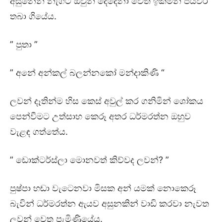
අසුනෙන් නැගිට ඔවුන් දෙදෙනා වෙත ඉක්මන් පියවර
තබා ගියේය.
” පුතා ”
” අනේ අන්කල් බලන්නකෝ මන්දාකිණි “
ලවන් දෑතින්ම හිස කෙස් අවුල් කර ගනිමින් ශෝකය
පෙන්වීමට උත්සාහ කෙරූ අතර ධර්මරත්න ඔහුව
වැළඳ ගත්තේය.
” ඩොක්ටර්ස්ලා මොනවත් කිව්වද ලවන්? ”
පුෂ්පා හඬා වැටෙනවා මිසක අන් යමක් නොකෙරූ
බැවින් ධර්මරත්න ඇයව අසුනකින් වාඩි කරවා නැවත
ලවන් වෙත පැමිණියේය.