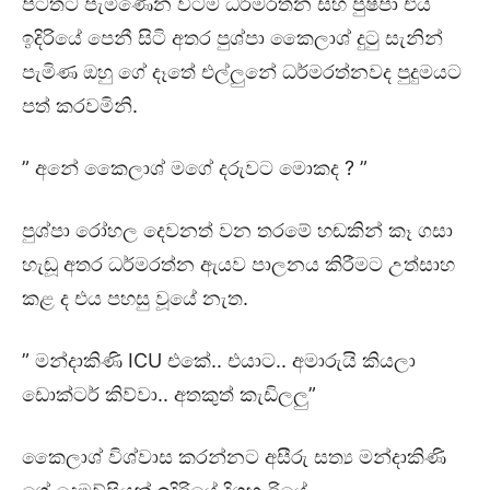
පිටතට පැමිණෙන විටම ධර්මරත්න සහ පුෂ්පා එය
ඉදිරියේ පෙනී සිටි අතර පුශ්පා කෛලාශ් දුටු සැනින්
පැමිණ ඔහු ගේ දෑතේ එල්ලුනේ ධර්මරත්නවද පුදුමයට
පත් කරවමිනි.
” අනේ කෛලාශ් මගේ දරුවට මොකද ? ”
පුශ්පා රෝහල දෙවනත් වන තරමේ හඬකින් කෑ ගසා
හැඬූ අතර ධර්මරත්න ඇයව පාලනය කිරීමට උත්සාහ
කළ ද එය පහසු වූයේ නැත.
” මන්දාකිණි ICU එකේ.. එයාට.. අමාරුයි කියලා
ඩොක්ටර් කිව්වා.. අතකුත් කැඩිලලු”
කෛලාශ් විශ්වාස කරන්නට අසීරු සත්‍ය මන්දාකිණි