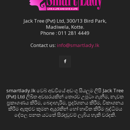
Jack Tree (Pvt) Ltd, 300/13 Bird Park,
Madiwela, Kotte.
Phone : 011 281 4449
Contact us:
info@smartlady.lk
smartlady.lk වෙබ් අඩවියේ අඩංගු සියලුම ලිපි Jack Tree
(Pvt) Ltd ලිඛිත අවසරයකින් තොරව උපුටා ගැනීම, නැවත
ප්‍රකාශණය කිරීම, බෙදාහැරීම, ප්‍රදර්ශනය කිරීම, විකාශනය
කිරීම ඇතුළුව කුමන අයුරකින් හෝ භාවිත කිරීම බුද්ධිමය
දේපල පනත යටතේ සිරදඬුවම් ලැබිය හැකි වරදකි.