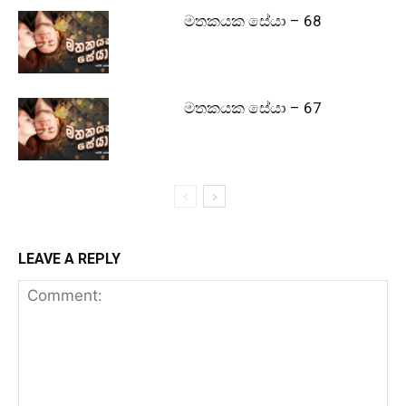
මතකයක සේයා – 68
මතකයක සේයා – 67
LEAVE A REPLY