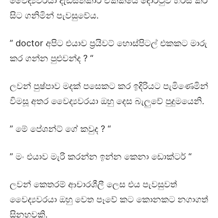
වෛද්‍යවරයා දැඩිසත්කාර ඒකකයේ දොරටුව හරස් කර
සිට ගනිමින් පැවසුවේය.
” doctor අපිට එයාව ප්‍රයිවට් හොස්පිටල් එකකට මාරු
කර ගන්න පුළුවන්ද ? “
ලවන් පුෂ්පාව මදක් පසෙකට කර ඉදිරියට පැමිණෙමින්
විමසූ අතර වෛද්‍යවරයා ඔහු දෙස බැලුවේ පුදුමයෙනි.
” මේ පේශන්ට් ගේ කවුද ? “
” මං එයාව මැරි කරන්න ඉන්න කෙනා ඩොක්ටර් “
ලවන් කෙතරම් ආචාරශීලී ලෙස එය පැවසුවත්
වෛද්‍යවරයා ඔහු වෙත පෑවේ කට කොනකට නගාගත්
සිනහවකි.