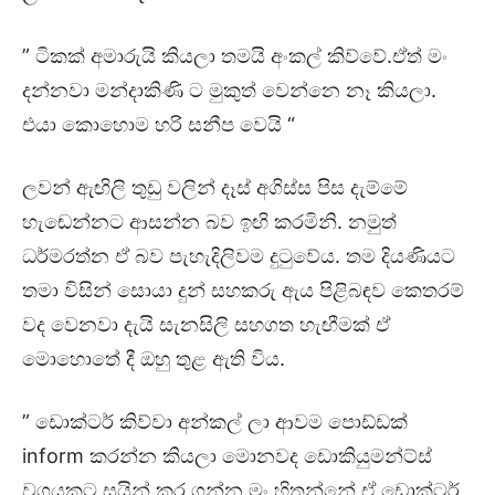
” ටිකක් අමාරුයි කියලා තමයි අංකල් කිව්වේ.ඒත් මං
දන්නවා මන්දාකිණි ට මුකුත් වෙන්නෙ නෑ කියලා.
එයා කොහොම හරි සනීප වෙයි “
ලවන් ඇඟිලි තුඩු වලින් දෑස් අගිස්ස පිස දැම්මේ
හැඬෙන්නට ආසන්න බව ඉඟි කරමිනි. නමුත්
ධර්මරත්න ඒ බව පැහැදිලිවම දුටුවේය. තම දියණියට
තමා විසින් සොයා දුන් සහකරු ඇය පිළිබඳව කෙතරම්
වද වෙනවා දැයි සැනසිලි සහගත හැඟීමක් ඒ
මොහොතේ දී ඔහු තුළ ඇති විය.
” ඩොක්ටර් කිව්වා අන්කල් ලා ආවම පොඩ්ඩක්
inform කරන්න කියලා මොනවද ඩොකියුමන්ට්ස්
වගයකට සයින් කර ගන්න.මං හිතන්නේ ඒ ඩොක්ටර්