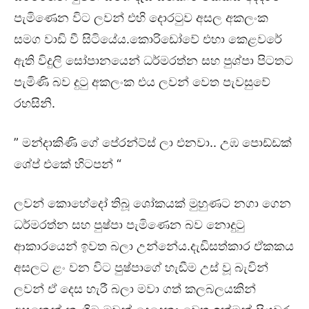
පැමිණෙන විට ලවන් එහි දොරටුව අසල අකලංක
සමග වාඩි වී සිටියේය.කොරිඩෝවේ එහා කෙළවරේ
ඇති විදුලි සෝපානයෙන් ධර්මරත්න සහ පුශ්පා පිටතට
පැමිණි බව දුටු අකලංක එය ලවන් වෙත පැවසුවේ
රහසිනි.
” මන්දාකිණි ගේ පේරන්ට්ස් ලා එනවා.. උඹ පොඩ්ඩක්
ශේප් එකේ හිටපන් “
ලවන් කොහේදෝ තිබූ ශෝකයක් මුහුණට නගා ගෙන
ධර්මරත්න සහ පුෂ්පා පැමිණෙන බව නොදුටු
ආකාරයෙන් ඉවත බලා උන්නේය.දැඩිසත්කාර ඒකකය
අසලට ළං වන විට පුෂ්පාගේ හැඬීම උස් වූ බැවින්
ලවන් ඒ දෙස හැරී බලා මවා ගත් කලබලයකින්