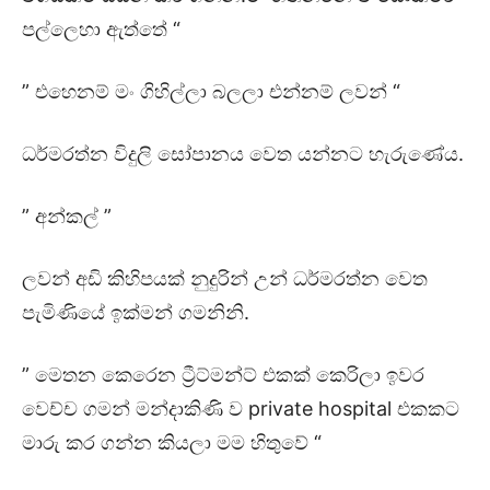
පල්ලෙහා ඇත්තේ “
” එහෙනම් මං ගිහිල්ලා බලලා එන්නම් ලවන් “
ධර්මරත්න විදුලි සෝපානය වෙත යන්නට හැරුණේය.
” අන්කල් ”
ලවන් අඩි කිහිපයක් නුදුරින් උන් ධර්මරත්න වෙත
පැමිණියේ ඉක්මන් ගමනිනි.
” මෙතන කෙරෙන ට්‍රීට්මන්ට් එකක් කෙරිලා ඉවර
වෙච්ච ගමන් මන්දාකිණි ව private hospital එකකට
මාරු කර ගන්න කියලා මම හිතුවේ “