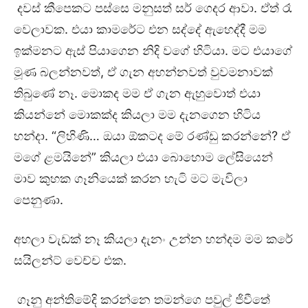
දවස් කීපෙකට පස්සෙ මනුසත් සර් ගෙදර ආවා. ඒත් රෑ
වෙලාවක. එයා කාමරේට එන සද්දේ ඇහෙද්දී මම
ඉක්මනට ඇස් පියාගෙන නිදි වගේ හිටියා. මට එයාගේ
මූණ බලන්නවත්, ඒ ගැන අහන්නවත් වුවමනාවක්
තිබුණේ නෑ. මොකද මම ඒ ගැන ඇහුවොත් එයා
කියන්නේ මොකක්ද කියලා මම දැනගෙන හිටිය
හන්දා. “ලිහිණි… ඔයා ඕකටද මේ රණ්ඩු කරන්නේ? ඒ
මගේ ළමයිනේ” කියලා එයා බොහොම ලේසියෙන්
මාව කුහක ගෑනියෙක් කරන හැටි මට මැවිලා
පෙනුණා.
අහලා වැඩක් නෑ කියලා දැනං උන්න හන්දම මම කරේ
සයිලන්ට් වෙච්ච එක.
ගෑනු අන්තිමේදි කරන්නෙ තමන්ගෙ පවුල් ජිවීතේ