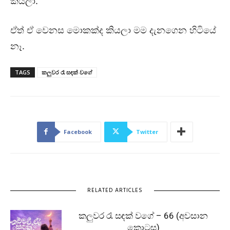
කියලා.
ඒත් ඒ වෙනස මොකක්ද කියලා මම දැනගෙන හිටියේ
නෑ.
TAGS
කලුවර රෑ සඳක් වගේ
Facebook
Twitter
RELATED ARTICLES
කලුවර රෑ සඳක් වගේ – 66 (අවසාන
කොටස)