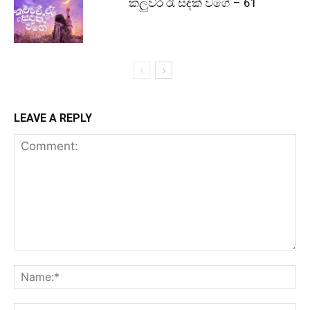
කලුවර රෑ සඳක් වගේ – 61
LEAVE A REPLY