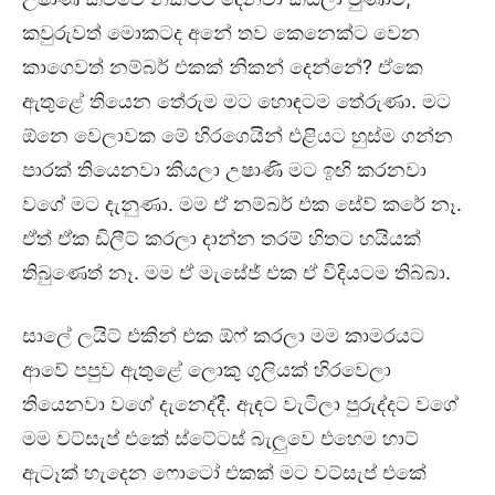
කවුරුවත් මොකටද අනේ තව කෙනෙක්ට වෙන
කාගෙවත් නම්බර් එකක් නිකන් දෙන්නේ? ඒකෙ
ඇතුළේ තියෙන තේරුම මට හොඳටම තේරුණා. මට
ඕනෙ වෙලාවක මේ හිරගෙයින් එළියට හුස්ම ගන්න
පාරක් තියෙනවා කියලා උෂාණි මට ඉඟි කරනවා
වගේ මට දැනුණා. මම ඒ නම්බර් එක සේව් කරේ නෑ.
ඒත් ඒක ඩිලීට් කරලා දාන්න තරම් හිතට හයියක්
තිබුණෙත් නෑ. මම ඒ මැසේජ් එක ඒ විදියටම තිබ්බා.
සාලේ ලයිට් එකින් එක ඕෆ් කරලා මම කාමරයට
ආවේ පපුව ඇතුළේ ලොකු ගුලියක් හිරවෙලා
තියෙනවා වගේ දැනෙද්දී. ඇඳට වැටිලා පුරුද්දට වගේ
මම වට්සැප් එකේ ස්ටේටස් බැලුවෙ එහෙම හාට්
ඇටෑක් හැදෙන ෆොටෝ එකක් මට වට්සැප් එකේ