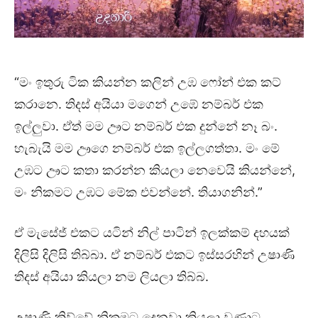
“මං ඉතුරු ටික කියන්න කලින් උඹ ෆෝන් එක කට්
කරානෙ. තිදස් අයියා මගෙන් උඹේ නම්බර් එක
ඉල්ලුවා. ඒත් මම ඌට නම්බර් එක දුන්නේ නෑ බං.
හැබැයි මම ඌගෙ නම්බර් එක ඉල්ලගත්තා. මං මේ
උඹට ඌට කතා කරන්න කියලා නෙවෙයි කියන්නේ,
මං නිකමට උඹට මේක එවන්නේ. තියාගනින්.”
ඒ මැසේජ් එකට යටින් නිල් පාටින් ඉලක්කම් දහයක්
දිලිසි දිලිසි තිබ්බා. ඒ නම්බර් එකට ඉස්සරහින් උෂාණි
තිදස් අයියා කියලා නම ලියලා තිබ්බ.
උෂාණි කිව්වේ නිකමට දෙනවා කියලා වුණාට,