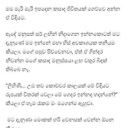
මම මැරි මැරී ඉපදෙන කසාද ජිවීතයක් ගෙව්වෙ අන්න
ඒ විදියට.
ඇඳේ මනුසත් සර් ලඟින් නිදාගෙන ඉන්නකොටත් මට
දැනුණේ මම ඉන්නේ මහා හිස් අවකාශයක තනියම
කියලා. මගේ පපුව පිච්චෙනවා, ඒත් ඒ ගින්දර
නිවන්න මගේ කසාද මනුස්සයා ළඟ වතුර බිඳක්
තිබ්බෙ නෑ.
“ලිහිණි… උඹ තව කොච්චර කාලයක් මේ විදියට
රූපයක් විතරක් වෙලා මේ ගෙදර ඉන්නද හදන්නේ?”
කියලා ඒ හැම රෑකම මං මගෙන්ම ඇහුවා.
මට දැනුණා මොකක් හරි වෙනසක් වෙන්න ඕනෙ