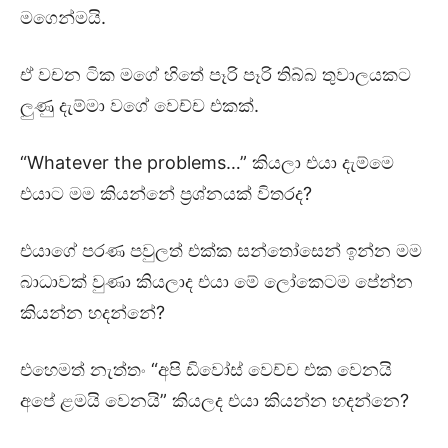
මගෙන්මයි.
ඒ වචන ටික මගේ හිතේ පෑරි පෑරි තිබ්බ තුවාලයකට
ලුණු දැම්මා වගේ වෙච්ච එකක්.
“Whatever the problems…” කියලා එයා දැම්මෙ
එයාට මම කියන්නේ ප්‍රශ්නයක් විතරද?
එයාගේ පරණ පවුලත් එක්ක සන්තෝසෙන් ඉන්න මම
බාධාවක් වුණා කියලාද එයා මේ ලෝකෙටම පේන්න
කියන්න හදන්නේ?
එහෙමත් නැත්තං “අපි ඩිවෝස් වෙච්ච එක වෙනයි
අපේ ළමයි වෙනයි” කියලද එයා කියන්න හදන්නෙ?