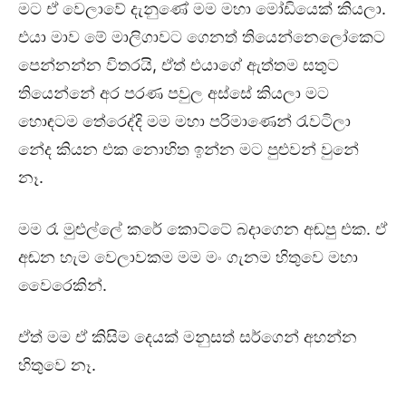
මට ඒ වෙලාවේ දැනුණේ මම මහා මෝඩියෙක් කියලා.
එයා මාව මේ මාලිගාවට ගෙනත් තියෙන්නෙලෝකෙට
පෙන්නන්න විතරයි, ඒත් එයාගේ ඇත්තම සතුට
තියෙන්නේ අර පරණ පවුල අස්සේ කියලා මට
හොඳටම තේරෙද්දි මම මහා පරිමාණෙන් රැවටිලා
නේද කියන එක නොහිත ඉන්න මට පුළුවන් වුනේ
නෑ.
මම රෑ මුළුල්ලේ කරේ කොට්ටේ බදාගෙන අඬපු එක. ඒ
අඬන හැම වෙලාවකම මම මං ගැනම හිතුවෙ මහා
වෛරෙකින්.
ඒත් මම ඒ කිසිම දෙයක් මනුසත් සර්ගෙන් අහන්න
හිතුවෙ නෑ.