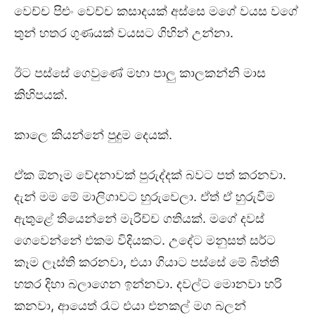
වෙච්ච පිළුං වෙච්ච කසාදයක් අස්සෙ මගේ වයස වගේ
තුන් හතර ගුණයක් වයසට ගිහින් උන්නා.
ඊට පස්සේ ගෙවුණේ මහා පාලු කාලකන්නි මාස
කිහිපයක්.
කාලෙ කියන්නේ පුදුම දෙයක්.
ඒක ඕනෑම වේදනාවක් පුරුද්දක් බවට පත් කරනවා.
දැන් මම මේ මාලිගාවට හුරුවෙලා. ඒත් ඒ හුරුවීම
ඇතුළේ තියෙන්නේ මැරිච්ච ගතියක්. මගේ දවස්
ගෙවෙන්නේ එකම විදියකට. උදේට මනුසත් සර්ට
කෑම ලෑස්ති කරනවා, එයා ගියාට පස්සේ මේ බිත්ති
හතර දිහා බලාගෙන ඉන්නවා. දවල්ට මොනවා හරි
කනවා, ආයෙත් රෑට එයා එනකල් මග බලන්