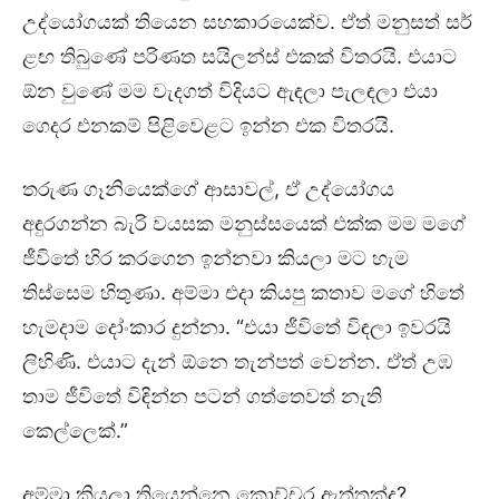
උද්යෝගයක් තියෙන සහකාරයෙක්ව. ඒත් මනුසත් සර්
ළඟ තිබුණේ පරිණත සයිලන්ස් එකක් විතරයි. එයාට
ඕන වුණේ මම වැදගත් විදියට ඇඳලා පැලඳලා එයා
ගෙදර එනකම් පිළිවෙළට ඉන්න එක විතරයි.
තරුණ ගෑනියෙක්ගේ ආසාවල්, ඒ උද්යෝගය
අඳුරගන්න බැරි වයසක මනුස්සයෙක් එක්ක මම මගේ
ජීවිතේ හිර කරගෙන ඉන්නවා කියලා මට හැම
තිස්සෙම හිතුණා. අම්මා එදා කියපු කතාව මගේ හිතේ
හැමදාම දෝංකාර දුන්නා. “එයා ජීවිතේ විඳලා ඉවරයි
ලිහිණි. එයාට දැන් ඕනෙ තැන්පත් වෙන්න. ඒත් උඹ
තාම ජීවිතේ විඳින්න පටන් ගත්තෙවත් නැති
කෙල්ලෙක්.”
අම්මා කියලා තියෙන්නෙ කොච්චර ඇත්තක්ද?