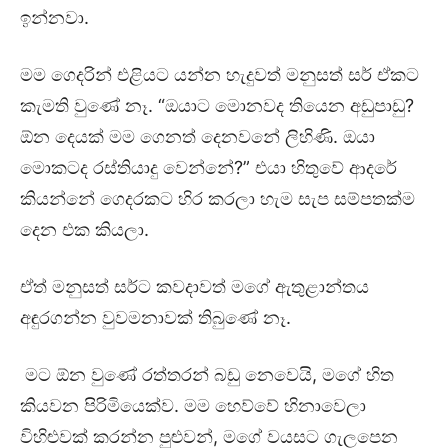
ඉන්නවා.
මම ගෙදරින් එළියට යන්න හැදුවත් මනුසත් සර් ඒකට
කැමති වුණේ නෑ. “ඔයාට මොනවද තියෙන අඩුපාඩු?
ඕන දෙයක් මම ගෙනත් දෙනවනේ ලිහිණි. ඔයා
මොකටද රස්තියාදු වෙන්නේ?” එයා හිතුවේ ආදරේ
කියන්නේ ගෙදරකට හිර කරලා හැම සැප සම්පතක්ම
දෙන එක කියලා.
ඒත් මනුසත් සර්ට කවදාවත් මගේ ඇතුළාන්තය
අඳුරගන්න වුවමනාවක් තිබුණේ නෑ.
මට ඕන වුණේ රත්තරන් බඩු නෙවෙයි, මගේ හිත
කියවන පිරිමියෙක්ව. මම හෙව්වේ හිනාවෙලා
විහිළුවක් කරන්න පුළුවන්, මගේ වයසට ගැලපෙන