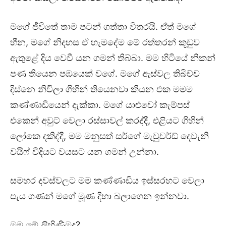
මගේ ජීවිතේ තාම පටන් ගත්තා විතරයි. ඒත් මගේ
හීන, මගේ නිදහස ඒ හැමදේම මේ රත්තරන් කූඩුව
ඇතුළේ දිය වෙවී යන ගමන් තිබ්බා. මම හිටියේ නිකන්
පණ තියෙන පඹයෙක් වගේ. මගේ ඇස්වල තිබිච්ච
දිස්නෙ නිවිලා ගිහින් තියෙනවා කියන එක මමම
කණ්ණාඩියෙන් දැක්කා. මගේ යාළුවෝ කැම්පස්
එකෙන් අවුට් වෙලා රස්සාවල් කරද්දී, එළියට ගිහින්
ලෝකෙ දකිද්දී, මම මනුසත් සර්ගේ මැචුවර්ඩ් දෙවැනි
වයිෆ් විදියට වයසට යන ගමන් උන්නා.
සමහර දවස්වලට මම කණ්ණාඩිය ඉස්සරහට වෙලා
පැය ගණන් මගේ මූණ දිහා බලාගෙන ඉන්නවා.
මම මේ ලිහිණිමද?