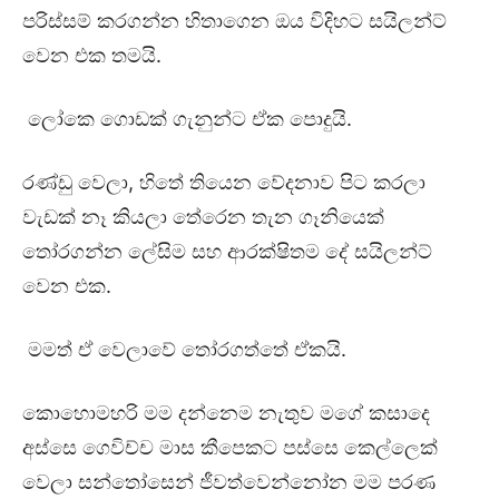
පරිස්සම් කරගන්න හිතාගෙන ඔය විදිහට සයිලන්ට්
වෙන එක තමයි.
ලෝකෙ ගොඩක් ගැනුන්ට ඒක පොදුයි.
රණ්ඩු වෙලා, හිතේ තියෙන වේදනාව පිට කරලා
වැඩක් නෑ කියලා තේරෙන තැන ගෑනියෙක්
තෝරගන්න ලේසිම සහ ආරක්ෂිතම දේ සයිලන්ට්
වෙන එක.
මමත් ඒ වෙලාවේ තෝරගත්තේ ඒකයි.
කොහොමහරි මම දන්නෙම නැතුව මගේ කසාදෙ
අස්සෙ ගෙවිච්ච මාස කීපෙකට පස්සෙ කෙල්ලෙක්
වෙලා සන්තෝසෙන් ජීවත්වෙන්නෝන මම පරණ