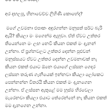
අර දඟලපු, හිනාවෙච්ච ලිහිණි කොහේද?
මගේ උවමනා එපාකං අඳුරගන්න මනුසත් සර්ට බැරි
ඇයි? කියලා මං මගෙන්ම ඇහුවා. ඒත් ඒවට උත්තර
තියෙන්නෙ මං ලඟ නෙවි කියන එකත් මං දැනන්
උන්නා. ඒ ප්‍රශ්නවලට උත්තර දෙන්න පුළුවන්
මනුස්සයට ඒවට උත්තර දෙන්න උවමනාවක් නෑ
කියන එකත් එයාට ඕනෙ එයාගේ ලස්සන ගෙදර
ලස්සන තරුණ ගෑනියෙක් ඉන්නවා කියලා ලෝකෙට
පෙන්නන්න විතරයි කියන එකත් මං දැනගෙන
උන්නා. ඒ ලස්සන ඇතුළේ මම හුස්ම හිරවෙලා
මැරෙනවා කියලා එයාට තේරෙන්නේ නෑ කියන එකත්
මම දැනගෙන උන්නා.