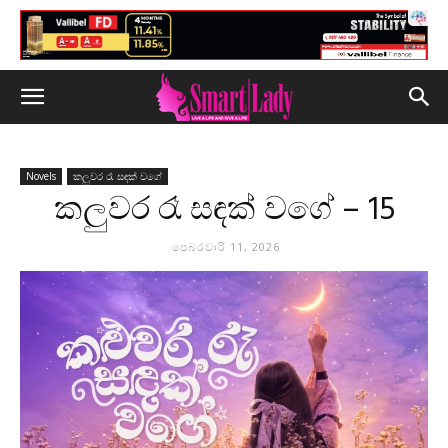
Novels
කලුවර රෑ සඳක් වගේ
කලුවර රෑ සඳක් වගේ – 15
පෙබරවාරි 11, 2026