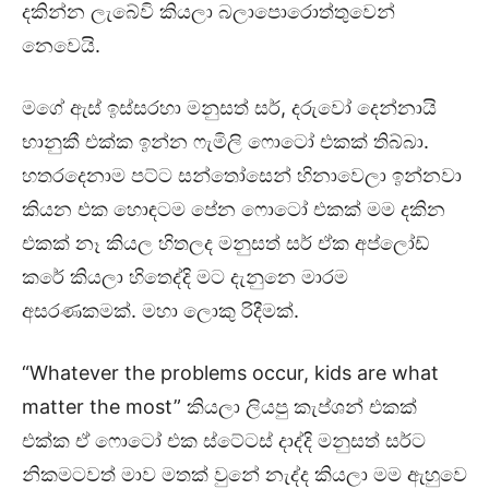
දකින්න ලැබේවි කියලා බලාපොරොත්තුවෙන්
නෙවෙයි.
මගේ ඇස් ඉස්සරහා මනුසත් සර්, දරුවෝ දෙන්නායි
භානුකී එක්ක ඉන්න ෆැමිලි ෆොටෝ එකක් තිබ්බා.
හතරදෙනාම පට්ට සන්තෝසෙන් හිනාවෙලා ඉන්නවා
කියන එක හොඳටම පේන ෆොටෝ එකක් මම දකින
එකක් නෑ කියල හිතලද මනුසත් සර් ඒක අප්ලෝඩ්
කරේ කියලා හිතෙද්දි මට දැනුනෙ මාරම
අසරණකමක්. මහා ලොකු රිදීමක්.
“Whatever the problems occur, kids are what
matter the most” කියලා ලියපු කැප්ශන් එකක්
එක්ක ඒ ෆොටෝ එක ස්ටේටස් දාද්දි මනුසත් සර්ට
නිකමටවත් මාව මතක් වුනේ නැද්ද කියලා මම ඇහුවෙ