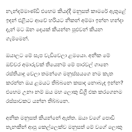
නැන්දම්මාණ්ඩි එහෙම කියද්දී මනුසත් කාමරේ ඇතුළේ
ඉඳන් එළියට ආවේ හරියට නිකන් අම්මා ඉන්න හන්දා
දැන් මට ඕන දෙයක් කියන්න පුළුවන් කියන
ගැම්මෙන්.
ඔයාලට මේ සැප වැඩිවෙලා ළමයො. අනික මේ
ඔච්චර අමාරුවක් තියෙනම් මේ පාරවල් ගානෙ
රස්තියාදු වෙලා තමන්ගෙ මනුස්සයගෙ නම කැත
කරන්න ඔය ළමයට තිබ්බනෙ කසාද නොබැඳ ඉන්න?
එහෙම උනා නම් ඔය මහ ලොකු ඩිග්‍රි එක කරගෙනම
රස්සාවකට යන්න තිබ්බනෙ.
අනික මනුසත් කියන්නේ ඇත්ත. ඔයා වගේ පොඩි
තැනකින් ආපු කෙල්ලෙක්ව මනුසත් මේ වගේ ලොකු