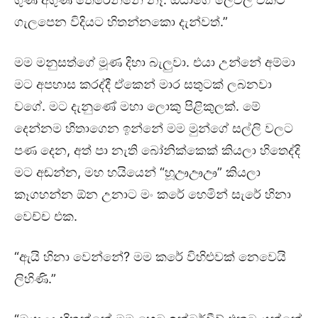
ගැලපෙන විදියට හිතන්නකො දැන්වත්.”
මම මනුසත්ගේ මූණ දිහා බැලුවා. එයා උන්නේ අම්මා
මට අපහාස කරද්දී ඒකෙන් මාර සතුටක් ලබනවා
වගේ. මට දැනුණේ මහා ලොකු පිළිකුලක්. මේ
දෙන්නම හිතාගෙන ඉන්නේ මම මුන්ගේ සල්ලි වලට
පණ දෙන, අත් පා නැති බෝනික්කෙක් කියලා හිතෙද්දි
මට අඬන්න, මහ හයියෙන් “හූඌඌඌ” කියලා
කෑගහන්න ඕන උනාට මං කරේ හෙමින් සැරේ හිනා
වෙච්ච එක.
“ඇයි හිනා වෙන්නේ? මම කරේ විහිළුවක් නෙවෙයි
ලිහිණි.”