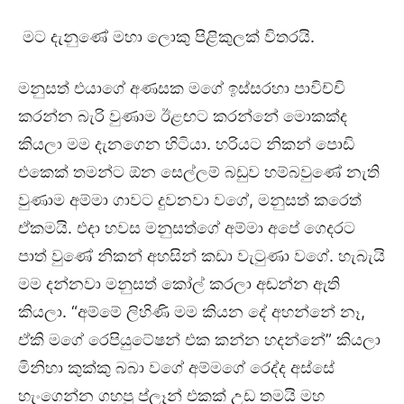
මට දැනුණේ මහා ලොකු පිළිකුලක් විතරයි.
මනුසත් එයාගේ අණසක මගේ ඉස්සරහා පාවිච්චි
කරන්න බැරි වුණාම ඊළඟට කරන්නේ මොකක්ද
කියලා මම දැනගෙන හිටියා. හරියට නිකන් පොඩි
එකෙක් තමන්ට ඕන සෙල්ලම් බඩුව හම්බවුණේ නැති
වුණාම අම්මා ගාවට දුවනවා වගේ, මනුසත් කරෙත්
ඒකමයි. එදා හවස මනුසත්ගේ අම්මා අපේ ගෙදරට
පාත් වුණේ නිකන් අහසින් කඩා වැටුණා වගේ. හැබැයි
මම දන්නවා මනුසත් කෝල් කරලා අඬන්න ඇති
කියලා. “අම්මේ ලිහිණි මම කියන දේ අහන්නේ නෑ,
ඒකි මගේ රෙපියුටේෂන් එක කන්න හදන්නේ” කියලා
මිනිහා කුක්කු බබා වගේ අම්මගේ රෙද්ද අස්සේ
හැංගෙන්න ගහපු ප්ලෑන් එකක් උඩ තමයි මහ