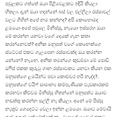
පවුලකට ගත්තේ ඔයා පිළිවෙළකට ඉඳියි කියලා
හිතලා. දැන් ඔයා හදන්නේ බස් වල එල්ලිලා රස්සාවල්
වලට ගිහින් අපේ නම කන්නද? අපි කොහොමද
ළමයො අපේ පවුලෙ මිනිස්සු, නෑයො ඉස්සරහ ඔයා
මේ කරන්න යනවා වගේ දෙයක් ගැන කතා
කරන්නෙවත්? අනික මනුසත් වගේ කෙනෙක්ගෙ
ස්ටේටස් එකට ගැලපෙන රස්සාවක්ද ඔය කරන්න
යන්නෙ? නෑනෙ. අනික තමන්ගෙ කුඩම්මා මේ පොඩි
ඔෆිස් එකක කුරුටු ගාන රස්සාවකට යනවා කියන එක
මනුසත්ගෙ ළමයින්ට පවා කොච්චර හරි නැද්ද?.
මනුසත්ගේ වයිෆ් සාමාන්‍ය කම්පැණියක වැඩකාරකම්
කරනවා කිව්වම මිනිස්සු හිතන්නේ මනුසත්ට ඔයාව
නඩත්තු කරන්න සල්ලි නෑ කියලා. අනේ මේ පිස්සු
නැතුව ගෙදෙට්ට වෙලා ඉන්න ළමයො. ඔයාට මේවායි
ගුණ අගුණ තේරෙන්නේ නෑ. ඔයාගේ ලෙවල් එකට