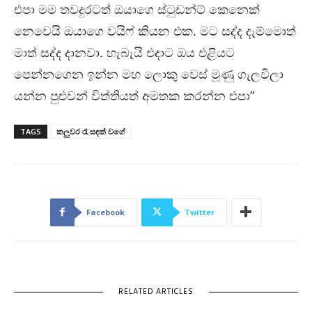
එපා මම තවදුරටත් ඔයාගෙ ස්ටුඩන්ට් කෙනෙක්
නෙවෙයි ඔයාගෙ වයිෆ් කියන එක. මට සද්ද දැම්මොත්
මාත් සද්ද දානවා. හැබැයි එදාට ඔය එළියට
පෙන්නගෙන ඉන්න මහ ලොකු වෙස් මූණු ගැලවිලා
යන්න පුළුවන් විත්තියත් අමතක කරන්න එපා”
TAGS
කලුවර රෑ සඳක් වගේ
Facebook
Twitter
RELATED ARTICLES