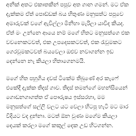
අනික් අතට එකාතකින් පපුව අත ගාන ගමන්. මට ඒක
දැක්කම ඒත් පොඩ්ඩක් බය හිතුණා මනුසත්ට පපුවෙ
අමාරුවක් වගේ ඇවිල්ලා මිනිහා මැරිලා යාවිද කියද.
ඒත් මං උන්නෙ ආයෙ නම් මගේ හිතට මනුසත්ගෙ එක
වචනෙකටවත්, එක උපදෙසකටවත්, එක රැවුමකට
ගෙරවුමකටවත් බයවෙලා ඔළුව නවාගන්න ඉඩ
දෙන්නෙ නෑ කියලා හිතාගෙනමයි.
මගේ හිත පහුගිය දවස් ටිකේම තිබුණේ අර කැෆේ
එකේදී දැක්ක තිදස් ගාව. තිදස් තමන්ගේ මහන්සියෙන්
ගොඩනගාගත්ත ඒ පෞරුෂය ඉස්සරහා, මම
මනුසත්ගේ සල්ලි වලට යට වෙලා හිටපු හැටි මට මාර
විදියට වද දුන්නා. මටත් ඕන වුණා මගේම කියලා
දෙයක් කරලා මගේ කකුල් දෙක උඩ හිටගන්න.