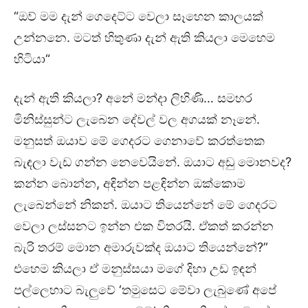
“ඔව් මම දැන් ගෙදෙට්ට වෙලා සෑහෙන කාලයක්
උන්නනෙ. මටත් හිතුණා දැන් ඇති කියලා මෙහෙම
හිටියා“
දැන් ඇති කියලා? අනේ මන්දා ලිහිණි… සමහර
මිනිස්සුන්ට ලැබෙන දේවල් වල අගයක් නෑනේ.
මනුසත් ඔයාව මේ ගෙදරට ගෙනාවේ කරත්තෙක
බැඳලා වැඩ ගන්න නෙවෙයිනේ. ඔයාට අඩු මොනවද?
කන්න බොන්න, අඳින්න පළඳින්න ඔක්කොම
ලැබෙන්නේ නිකන්. ඔයාට තියෙන්නේ මේ ගෙදරට
වෙලා ලස්සනට ඉන්න එක විතරයි. ඒකත් කරන්න
බැරි තරම් මොන අමාරුවක්ද ඔයාට තියෙන්නේ?”
එහෙම කියලා ඒ මනුස්සයා මගේ දිහා උඩ ඉඳන්
පල්ලෙහාට බැලුවේ ‘තමුසෙට මේවා ලැබුණේ අපේ