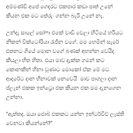
අම්මණ්ඩි අපේ ගෙදරට එකපාර කඩා පාත් උනේ
කියන එක මට තේරුං ගන්න බැරි උනේ නැ.
උන්දැ සාලේ සෝෆා එකේ වාඩි වෙලා හිටියේ හරියට
නිකන් වික්ටෝරියා රැජින වගේ. මම හෙමින් සැරේ
එතනට ගියේ මොන වගේ බණක් අහන්න වෙයිද
කියලා හිත හිතා. එයා මාව දැක්ක ගමන් කට
කොනකින් හිනා වුණාට මොකෝ ඒක මේ මට
ආදරේට දාන හිනාවක් නෙවෙයි මාව පාගලා දාන
ප්ලෑන් එකක ඉන්ට්‍රො එක කියන එක මම දැනගෙන
උන්නා.
“ඇත්තද. ඔයා ජොබ් එකකට යන්න ඉන්ටර්වීව් ලෑස්ති
වෙනවා කියන්නේ?”