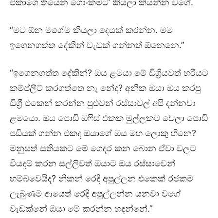
එකාගෙ තියෙන ගොංකමට’ කියලා කියන්න වගේ.
“මට ඕන මගේම කියලා දෙයක් කරන්න. මම
ඉගෙනගත්ත දේකින් වැඩක් ගන්නත් ඕනෙනෙ.”
“ඉගෙනගත්ත දේකින්? ඔය ළමයා මේ ඩිග්‍රියවත් හරියට
කම්ප්ලීට් කරගත්තෙ නෑ නේද? අනික ඔයා ඔය කරපු
ඩිග්‍රී එකෙන් කරන්න පුළුවන් රස්සාවල් අපි දන්නවා
ළමයො. ඔය පොඩි ඔෆිස් එකක මුල්ලකට වෙලා පොඩි
පඩියක් ගන්න එකද ඔයාගේ ඔය මහ ලොකු හීනෙ?
මනුසත් සතියකට මේ ගෙදර කන බොන ඒවා වලට
වියදම් කරන සල්ලිවත් ඔයාට ඔය රස්සාවෙන්
හම්බවෙයිද? නිකන් රෙදි අපුල්ලන එකෙක් රජකම
ලැබුණම ආයෙත් රෙදි අපුල්ලන්න යනවා වගේ
වැඩක්නේ ඔයා මේ කරන්න හදන්නේ.”