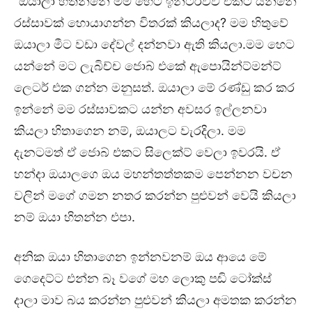
“ඔයාලා හිතන්නේ මම හෙට ඉන්ටර්වීව් එකට යන්නේ
රස්සාවක් හොයාගන්න විතරක් කියලාද? මම හිතුවේ
ඔයාලා මීට වඩා දේවල් දන්නවා ඇති කියලා.මම හෙට
යන්නේ මට ලැබිච්ච ජොබ් එකේ ඇපොයින්ට්මන්ට්
ලෙටර් එක ගන්න මනුසත්. ඔයාලා මේ රණ්ඩු කර කර
ඉන්නේ මම රස්සාවකට යන්න අවසර ඉල්ලනවා
කියලා හිතාගෙන නම්, ඔයාලට වැරදිලා. මම
දැනටමත් ඒ ජොබ් එකට සිලෙක්ට් වෙලා ඉවරයි. ඒ
හන්දා ඔයාලගෙ ඔය මහන්තත්තකම පෙන්නන වචන
වලින් මගේ ගමන නතර කරන්න පුළුවන් වෙයි කියලා
නම් ඔයා හිතන්න එපා.
අනික ඔයා හිතාගෙන ඉන්නවනම් ඔය ආයෙ මේ
ගෙදෙට්ට එන්න බෑ වගේ මහ ලොකු පඬි ටෝක්ස්
දාලා මාව බය කරන්න පුළුවන් කියලා අමතක කරන්න