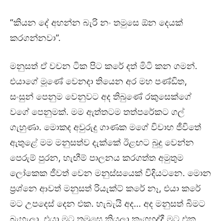
“කියන දේ අහන්න බැරි නං තමුසෙ ඕන දෙයක්
කරගන්නවා”.
මනුසත් ඒ වචන ටික පිට කරේ දත් මිටි කන ගමන්.
එයාගේ මූණේ වෙනදා තියෙන අර මහ පණ්ඩිත,
සංසුන් පෙනුම වෙනුවට අද තිබුණේ රකුසෙක්ගේ
වගේ පෙනුමක්. මම ඇත්තටම තත්පරේකට ගල්
ගැහුණා. මොකද අවුරුදු ගාණක මගේ විවාහ ජීවිතේ
ඇතුළේ මම මනුසත්ව දැක්කේ ඊළඟට බුදු වෙන්න
පෙරුම් පුරන, හැඟීම් පාලනය කරගත්ත අමුතුම
ලෝකෙක ජීවත් වෙන මනුස්සයෙක් විදියටනෙ. මොන
ප්‍රශ්නෙ ආවත් මනුසත් රියැක්ට් කරේ නෑ, එයා කරේ
මට උපදෙස් දෙන එක. හැබැයි අද… අද මනුසත් බිමට
බැහැලා. එයා මට තමුසෙ කියලා කෑගහද්දී මට එක