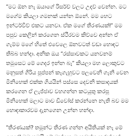
“මට ඕන නෑ ඔයාගේ රිසර්ච් වලට උදව් වෙන්න. මට
මගේම කියලා ගමනක් යන්න ඕනේ. මම හෙට
ඉන්ටර්වීව් එකට යනවා. ඒක මගේ තීරණයක්!” මම
පපුව කෙලින් කරගෙන ස්ථීරවම කිව්වෙ අන්න ඒ
ගැම්ම මගේ හිතේ එවෙලෙ ඕනවටත් වඩා හොඳට
තිබ්බ හන්දා. අනික ඔය “රස්සාවකට යනවනම්
තමුසෙට මේ ගෙදර ඉන්න බෑ” කියලා මහ ලොකුවට
මනුසත් ගිරිය පුප්පන් කෑගැහුවට පලවෙනි ගෑනි වෙන
මිනිහෙක් එක්ක ගියයින් පස්සෙ දෙවනි කසාදයක්
කරගෙන ඒ ලැජ්ජාව වහගන්න කටයුතු කරපු
මිනිහෙක් මලාට මාව ඩිවෝස් කරන්නෙ නැති බව මම
හොඳාකාරවම දැනගෙන උන්න හන්දා.
“තීරණයක්? තමුන්ට තීරණ ගන්න අයිතියක් නෑ මේ