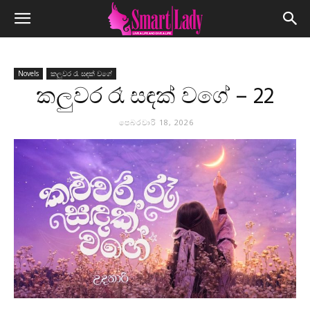
Novels
කලුවර රෑ සඳක් වගේ
කලුවර රෑ සඳක් වගේ – 22
පෙබරවාරි 18, 2026