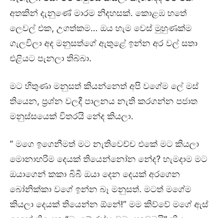
අතකින් දැනුණේ මාරම නිදහසක්. කොළඹ හතේ
ලෙවල් එක, උගත්කම… ඔය හැම වෙස් මුහුණක්ම
ගැලවිලා අද මනුසත්ගේ ඇතුළේ ඉන්න අර වල් සතා
එළියට පැනලා තිබ්බා.
මට හිතුණා මනුසත් කියන්නෙත් අපි වගේම ලේ මස්
තියෙන, ප්‍රශ්න වලදී පාලනය නැති කරගන්න පජාත
මනුස්සයෙක් විතරයි නේද කියලා.
“ මගෙ ඉගෙනීමත් මට නැතිවෙච්ච එකේ මට කියලා
මොනාහරිම දෙයක් තියෙන්නෝන නේද? හැමදාම මට
ඔයාගෙන් කකා බිබී ඔයා දෙන දෙයක් අරගෙන
බෝනික්කා වගේ ඉන්න බෑ මනුසත්. මටත් මගේම
කියලා දෙයක් තියෙන්න ඕනේ!” මම කිව්වේ මගේ ඇස්