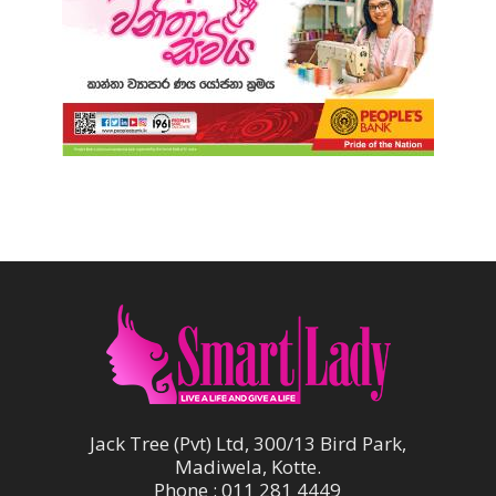
Jack Tree (Pvt) Ltd, 300/13 Bird Park,
Madiwela, Kotte.
Phone : 011 281 4449