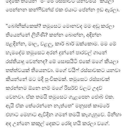
දෙකේ තියෙන “මං මේ රස්සාවට යනවමයි” කියලා
පෙන්නන කන්ෆිඩන්ස් එක එයාට පේන්න ඉඩ ඇරලා.
“බෝනික්කෙක්? තමුසෙට මොනවද මම අඩු කරලා
තියෙන්නේ ලිහිණි? කන්න බොන්න, අඳින්න
පළඳින්න, මාල, වළලු, කාර් බාර් ඔක්කොම. මම මේ
හැමදේම තමුසෙට අරන් දුන්නේ පාරවල් ගානේ
රස්තියාදු වෙන්නද? මේ සොසයිටි එකේ මගේ කියලා
තත්ත්වයක් තියෙනවා. මගේ වයිෆ් රස්සාවකට යනවා
කියන්නේ මට මදි පුංචිකමක්. තමුසෙට රස්සාවක්
කරන්නම ඕනෙ නම් මගේ රිසර්ච් වලට උදව්
වෙනවා. ඒක තමයි තමුසෙට ගැළපෙන ජොබ් එක.
ඇයි ඒක තේරෙන්නෙ නැත්තෙ” මනුසත් කාමරේ
එහාට මෙහාට ඇවිදින ගමන් තමයි කෑගැහුවෙ. මිනිහා
අද උන්නෙ කකුල් දෙකට රෝද හයි කරලා වගේ.