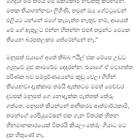
ගෙදර! මම තමයි මේ ඔක්කොම නඩත්තු කරන්නේ.
මතක තියාගන්නවා ලිහිණි, තමුන් ඔය ගේට්ටුවෙන්
එළියට යන්නේ මගේ කැමැත්ත නැතුව නම්, ආයෙත්
මේ ගේ ඇතුළට එන්න හිතන්න එපා! තමුන්ට මෙකෙ
තියෙන බරපතලකම තේරෙන්නේ නෑ.”
මනුසත් එයාගේ අතේ තිබ්බ ෆයිල් එක මේසෙ උඩට
ගැහුවේ මුළු කාමරේම දෙදරන්න. එයාගේ ඒ මවාගත්ත
පරිණත බව සම්පූර්ණයෙන්ම කුඩු වෙලා ගිහින්
තියෙනවා දැක්කාම තමයි ඇත්තටම මමත් මෙච්චර
දවසක් මනුසත් ගෙ නොදැක්ක පැත්තක් තේරුං
ගත්තෙ. මනුසත් කියන්නේ තනිකරම ආත්මාර්ථකාමී,
තමන්ගේ රෙපියුටේෂන් එක ගැන විතරක් හිතන
හීනමානකාරයෙක් විතරයි කියලා තේරුං ගියාට මට
දුක හිතුණේ නෑ.