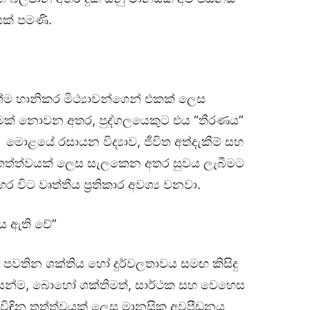
සක් පමණි.
්ම හානිකර මිථ්‍යාවන්ගෙන් එකක් ලෙස
මක් නොවන අතර, පුද්ගලයෙකුට එය “තීරණය”
ොළයේ රසායන විද්‍යාව, ජීවිත අත්දැකීම් සහ
ණ තත්ත්වයක් ලෙස සැලකෙන අතර සුවය ලැබීමට
 වෘත්තීය ප්‍රතිකාර අවශ්‍ය වනවා.
ය ඇති වේ”
 පවතින ශක්තිය හෝ දුර්වලතාවය සමඟ කිසිදු
ෙන්ම, බොහෝ ශක්තිමත්, සාර්ථක සහ වෙහෙස
ත්විඳින තත්ත්වයක් ලෙස මානසික අවපීඩනය