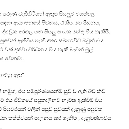
ුණ වැඩිහිටියන් ඇතුළු සියලුම වයස්වල
ේ සඳහා අධ්‍යාපනයේ පීඩනය, රැකියාවේ පීඩනය,
ද්ගලික අරගල යන සියලු සාධක හේතු විය හැකියි.
ුවෙන් ඇතිවිය හැකි අතර සමහරවිට ඔවුන් එය
ාවක් දක්වා වර්ධනය විය හැකි බැවින් මුල්
ශ්‍ය වෙනවා.
 නොඑනු ඇත”
නමුත්, එය සම්පූර්ණයෙන්ම සුව වී ඇති බව කිව
ට එය ජීවිතයේ පසුකාලීනව නැවත ඇතිවීම විය
රීමේ පියවරයන් වලින් පසුව සුවයක් දැනුණු පසුවත්
න තත්ත්වයන් පාලනය කර ගැනීම , දැනුවත්භාවය
.