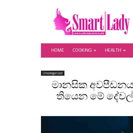
SmartLady
HOME
COOKING
HEALTH
Uncategorized
මානසික අවපීඩනය 
තියෙන මේ දේවල්