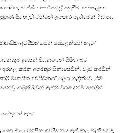
පුරුෂ භාවය, වෘත්තීය හෝ පවුල් පසුබිම නොසලකා
 මුහුණ දිය හැකි වන්නේ උපකාර පැතීමෙන් මිස එය
ඔබ මානසික අවපීඩනයෙන් පෙළෙන්නේ නැත”
නෙකුම දුකෙන් පීඩනයෙන් සිටින බව
අරගල කරන අතරතුර සිනාසෙමින්, වැඩ කරමින්
කාරී මානසික අවපීඩනය” ලෙස හැඳින්වේ. එම
ව පෙන්වූ නමුත් ඔවුන් ඇත්ත වශයෙන්ම හොඳින්
ි හේතුවක් ඇත”
ුද්ගලයකු තුළ මානසික අවපීඩනය ඇති කළ හැකි වුවද,