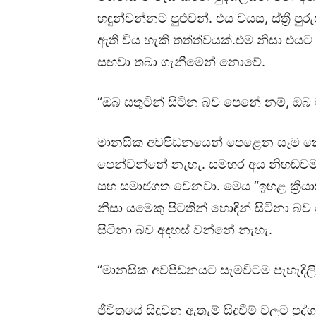
හඳුන්වන්නට පුළුවන්. එය වයස, ස්ත්‍රී 
ඇති විය හැකි තත්ත්වයක්.එම නිසා එයට
සඟවා තබා ගැනීමෙන් නොවේ.
“ඔබ සතුටින් සිටින බව පෙනේ නම්, 
මානසික අවපීඩනයෙන් පෙළෙන සෑම කෙ
පෙන්වන්නේ නැහැ. සමහර අය නිහඬවම 
සහ සමාජගත වෙනවා. මෙය “ඉහළ ක්‍රියා
නිසා යමෙකු පිටතින් හොඳින් සිටිනා බ
සිටිනා බව අදහස් වන්නේ නැහැ.
“මානසික අවපීඩනයට සැමවිටම පැහැදිල
ජීවිතයේ සිදුවන ඇතැම් සිදුවීම් වලට ප