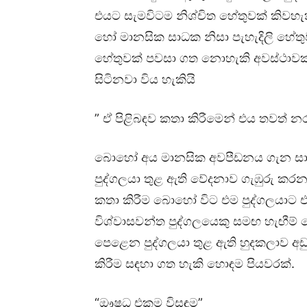
එයට සැමවිටම නිශ්චිත හේතුවක් කිවහැක
හෝ මානසික සාධක නිසා පැහැදිලි හේතු
හේතුවක් පවසා ගත නොහැකි අවස්ථාවක
සිටිනවා විය හැකියි
” ඒ පිළිබඳව කතා කිරීමෙන් එය තවත් 
බොහෝ අය මානසික අවපීඩනය ගැන සාකච්
පුද්ගලයා තුළ ඇති වේදනාව ගැඹුරු කරන
කතා කිරීම බොහෝ විට එම පුද්ගලයාට එ
විශ්වාසවන්ත පුද්ගලයෙකු සමඟ හැඟීම්
පෙළෙන පුද්ගලයා තුළ ඇති හුදකලාව අඩු
කිරීම සඳහා ගත හැකි හොඳම පියවරක්.
“ඖෂධ එකම විසඳුම”