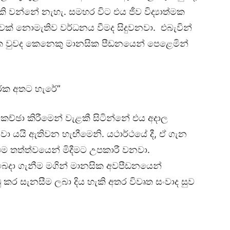
ි වන්නේ නැහැ. සමහර විට එය ජීව විද්‍යාත්මක
වක් නොමැතිව වර්ධනය වීමද සිදුවනවා. එබැවින්
 වුවද කෙනෙකු මානසික පීඩනයෙන් පෙළෙමින්
නරක අතට හැරේ”
ඡා කිරීමෙන් වැළකී සිටින්නේ එය අදාල
වා යයි ඇතිවන හැඟීමෙනි. යථාර්ථයේ දී, ඒ ගැන
ම තත්ත්වයෙන් මිදීමට උපකාරී වනවා.
 බෙදා ගැනීම මගින් මානසික අවපීඩනයෙන්
 කර සැනසීම ලබා දිය හැකි අතර විවෘත සංවාද සුව