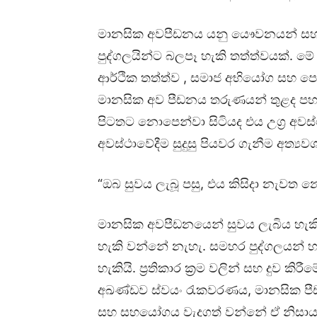
මානසික අවපීඩනය යනු යෞවනයන් සහ තර
පුද්ගලයින්ට බලපෑ හැකි තත්ත්වයක්. ම
ආර්ථික තත්ත්ව , සමාජ අභියෝග සහ පෞ
මානසික අව පීඩනය තරුණයන් තුළද පහස
පිටතට නොපෙන්වා සිටියද එය උග්‍ර අවස්ථ
අවස්ථාවේදීම සුදුසු පියවර ගැනීම අත්‍යව
“ඔබ සුවය ලැබූ පසු, එය කිසිදා නැවත
මානසික අවපීඩනයෙන් සුවය ලැබිය හැකි 
හැකි වන්නේ නැහැ. සමහර පුද්ගලයන් හ
හැකියි. ප්‍රතිකාර ක්‍රම වලින් සහ දුව කි
අඛණ්ඩව ස්වයං රැකවරණය, මානසික පීඩ
සහ සහයෝගය වැදගත් වන්නේ ඒ නිසාය