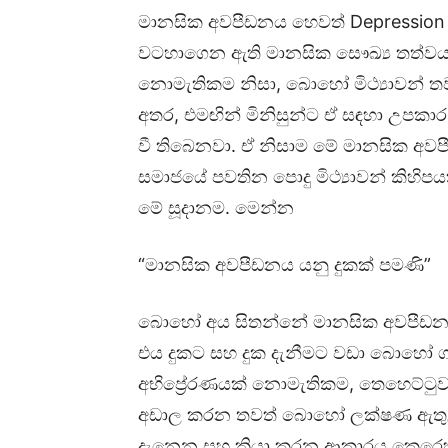
මානසික අවපීඩනය හෙවත් Depression කි
වටහාගෙන ඇති මානසික සෞඛ්‍ය තත්වය
නොමැතිකම නිසා, බොහෝ මිථ්‍යාවන් ත
අතර, එමඟින් මිනිසුන්ට ඒ සඳහා උපකාර
වී තිබෙනවා. ඒ නිසාම මේ මානසික අවප
සමාජයේ පවතින පොදු මිථ්‍යාවන් කිහිප
මේ සූදානම. මෙන්න
“මානසික අවපීඩනය යනු දුකක් පමණි”
බොහෝ අය සිතන්නේ මානසික අවපීඩනය ය
එය දුකට සහ දුක දැනීමට වඩා බොහෝ ගැ
අභිප්‍රේරණයක් නොමැතිකම, තෙහෙට්ටුව
අඩාල කරන තවත් බොහෝ ලක්ෂණ ඇතුළත් 
දැනෙන සහ ක්‍රියා කරන ආකාරය කෙරෙ