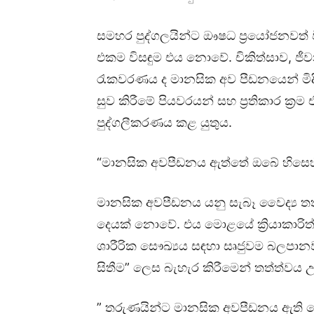
සමහර පුද්ගලයින්ට ඖෂධ ප්‍රයෝජනවත් 
එකම විසඳුම එය නොවේ. චිකිත්සාව, ජී
රැකවරණය ද මානසික අව පීඩනයෙන් මිද
සුව කිරීමේ පියවරයන් සහ ප්‍රතිකාර ක්‍
පුද්ගලීකරණය කළ යුතුය.
“මානසික අවපීඩනය ඇත්තේ ඔබේ හිසෙහ
මානසික අවපීඩනය යනු සැබෑ වෛද්‍ය ත
දෙයක් නොවේ. එය මොළයේ ක්‍රියාකාරිත්ව
ශාරීරික සෞඛ්‍යය සඳහා සෘජුවම බලප
සිතීම” ලෙස බැහැර කිරීමෙන් තත්ත්වය උ
” තරුණයින්ට මානසික අවපීඩනය ඇති