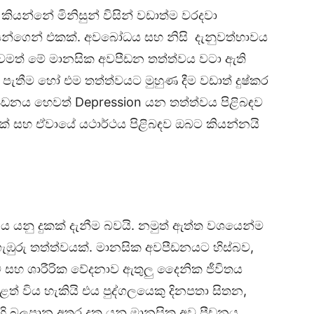
යන්නේ මිනිසුන් විසින් වඩාත්ම වරදවා
න්ගෙන් එකක්. අවබෝධය සහ නිසි දැනුවත්භාවය
වමත් මේ මානසික අවපීඩන තත්ත්වය වටා ඇති
 පැතීම හෝ එම තත්ත්වයට මුහුණ දීම වඩාත් දුෂ්කර
ීඩනය හෙවත් Depression යන තත්ත්වය පිළිබඳව
යක් සහ ඒවායේ යථාර්ථය පිළිබඳව ඔබට කියන්නයි
නු දුකක් දැනීම බවයි. නමුත් ඇත්ත වශයෙන්ම
ඹුරු තත්ත්වයක්. මානසික අවපීඩනයට හිස්බව,
 සහ ශාරීරික වේදනාව ඇතුලු දෛනික ජීවිතය
විය හැකියි එය පුද්ගලයෙකු දිනපතා සිතන,
හි බලපාන අතර දුක යනු මානසික අව පීඩනය