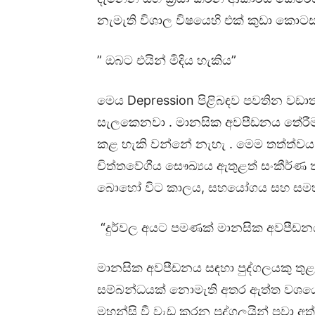
නැමැති විශාල විෂයෙහි එක් කුඩා කොට
” ඔබට එයින් මිදිය හැකිය”
මෙය Depression පිළිබඳව පවතින වඩාත
සැලකෙනවා . මානසික අවපීඩනය තේරී
කළ හැකි වන්නේ නැහැ . මෙම තත්ත්වය ම
චිත්තවේගීය සෞඛ්‍යය ඇතුළත් සංකීර්
බොහෝ විට කාලය, සහයෝගය සහ සමහර විට
“දුර්වල අයට පමණක් මානසික අවපීඩන
මානසික අවපීඩනය සඳහා පුද්ගලයකු තුළ
සම්බන්ධයක් නොමැති අතර ඇත්ත වශය
මහන්සි වී වැඩ කරන පුද්ගලයින් පවා අ