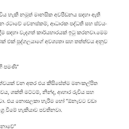
විය හැකි නමුත් මානසික අවපීඩනය සඳහා ඇති
වන රටාවේ වෙනස්කම්, ආධාරක පද්ධති සහ ස්වයං
ීම සඳහා වැදගත් කාර්යභාරයක් ඉටු කරනවා.මෙම
රම එක් එක් පුද්ගලයාගේ අවශ්‍යතා සහ තත්ත්වය අනුව
ි පමණි”
ත්වයක් වන අතර එය කිසිසේත්ම මනඃකල්පිත
ය, ශක්ති මට්ටම්, නින්ද, ආහාර රුචිය සහ
ානවා. එය නොසලකා හැරීම හෝ “ඕනෑවට වඩා
ග්‍ර වීමේ හැකියාව පවතිනවා.
 නොවේ”