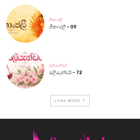
ගීතාංජලී
ගීතාංජලී – 09
ඔලියැන්ඩර්
ඔලියැන්ඩර් – 72
LOAD MORE