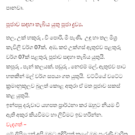
පානවා.
පූජාව සඳහා තැබිය යුතු පූජා ද්‍රව්‍ය.
තල, උක් හකුරු , වී පොරි, මී පැණි, උඳු හා තල මිශ්‍ර
කැවිලි වර්ග 07ක්, අඹ, කළු උක්ගස් ඇතුළුව පළතුරු
වර්ග 07ක් පළතුරු පූජාව සඳහා තැබිය යුතුයි.
කපුරු , පැන් කලයක්, පඬුරු , නෙළුම් මල්, ඇතුළුව පාට
හතකින් මල් වර්ග සපයා ගත යුතුයි. වට්ටියේ වටේට
ක්‍රමානුකූලව බුලත් කොළ අතුරා ඒ මත පූජාව සකස්
කළ යුතුයි.
ඉන්පසු දරුවාට යහපත ප්‍රාර්ථනා කර ඔහුට නියම වී
ඇති අකුර කියවීමට හා ලිවීමට ඉඩ හරින්න.
වැදගත් –
මේ ලිපියෙන් අපි ඔබට ඉදිරිපත් කළේ ඔබ පැරණි චාරිත්‍ර