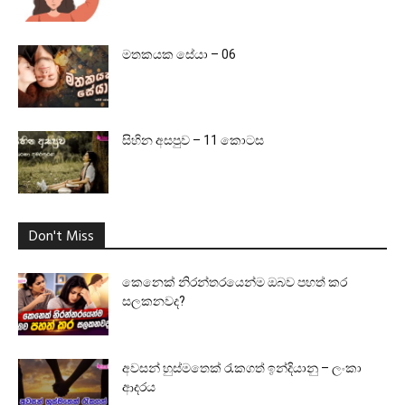
මතකයක සේයා – 06
සිහින අසපුව – 11 කොටස
Don't Miss
කෙනෙක් නිරන්තරයෙන්ම ඔබව පහත් කර
සලකනවද?
අවසන් හුස්මතෙක් රැකගත් ඉන්දියානු – ලංකා
ආදරය