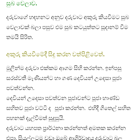
සුබ වෙලාව.
දරුවාගේ හඳහනට අනුව දරුවාට අකුරු කියවීමට සුබ
වෙලාවක් බලා පසුව එම සුබ කටයුත්තට සූදානම් වීම
තමයි සිරිත.
අකුරු කියවීමේදී සිදු කරන වත්පිළිවෙත්.
මුලින්ම දරුවා එක්කම ආගම සිහි කරන්න. ඉන්පසු
සරස්වතී මෑණියන්ට හා ගණ දෙවියන් උදෙසා පූජා
පවත්වන්න.
දෙවියන් උදෙසා පවත්වන පූජාවන්ට පූජා භාණ්ඩ
සහිතව පූජා වට්ටි ද පූජා කරන්න. එහිදී ගිතෙල් සහිත
පහනක් දැල්වීමත් සුදුසුයි.
දරුවාට යහපත ප්‍රාර්ථනා කරන්නත් අමතක කරන්න
එපා. සියල්ලටම වඩා ඔබේ ආශිර්වාදය දරුවාට බල