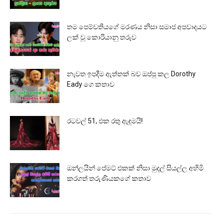
තම පෙම්වතියගේ මරණය නිසා සමාජ අපවාදයට
ලක් වූ කොරියානු තරුව
නැවත ඉපදීම ඇත්තක් බව ඔප්පු කල Dorothy
Eady ගෙ කතාව
රටවල් 51, එක රතු ඇඳුමයි!
ඔන්ලයින් පේමට් එකක් නිසා මුදල් සියල්ල අහිමි
කරගත් තරුණියකගේ කතාව