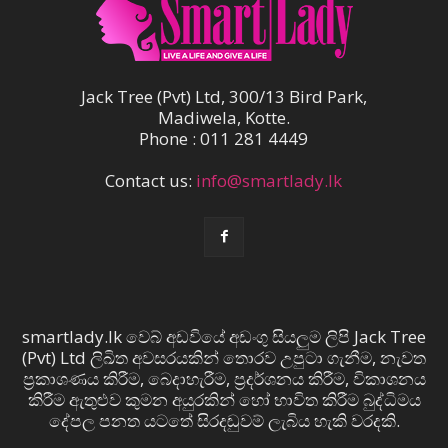
Jack Tree (Pvt) Ltd, 300/13 Bird Park,
Madiwela, Kotte.
Phone : 011 281 4449
Contact us:
info@smartlady.lk
smartlady.lk වෙබ් අඩවියේ අඩංගු සියලුම ලිපි Jack Tree
(Pvt) Ltd ලිඛිත අවසරයකින් තොරව උපුටා ගැනීම, නැවත
ප්‍රකාශණය කිරීම, බෙදාහැරීම, ප්‍රදර්ශනය කිරීම, විකාශනය
කිරීම ඇතුළුව කුමන අයුරකින් හෝ භාවිත කිරීම බුද්ධිමය
දේපල පනත යටතේ සිරදඬුවම් ලැබිය හැකි වරදකි.