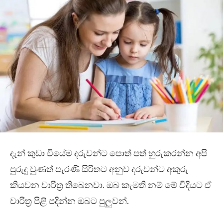
දැන් කුඩා වියේම දරුවන්ට පොත් පත් හුරුකරන්න අපි
පුරුදු වුණත් පැරණි සිරිතට අනුව දරුවන්ට අකුරු
කියවන චාරිත්‍ර තිබෙනවා. ඔබ කැමති නම් මේ විදියට ඒ
චාරිත්‍ර පිළි පදින්න ඔබට පුලුවන්.