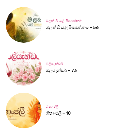
මලක් වී යළි පිපෙන්නම්
මලක් වී යළි පිපෙන්නම් – 56
ඔලියැන්ඩර්
ඔලියැන්ඩර් – 73
ගීතාංජලී
ගීතාංජලී – 10