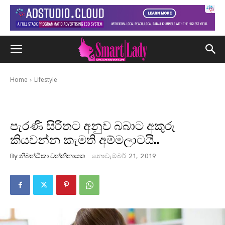
Home
Lifestyle
පැරණි සිරිතට අනුව බබාට අකුරු
කියවන්න කැමති අම්මලාටයි..
By
නිබන්ධිකා වන්නිනායක
නොවැම්බර් 21, 2019