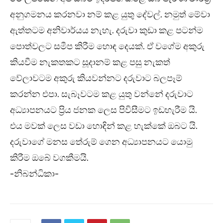
අනුගමනය කරනවා නම් කළ යුතු දේවල්. නමුත් මේවා
ඇත්තටම අනිවාර්යය නැහැ. දරුවා කුඩා කළ පටන්ම
පොත්වලට සමීප කිරීම හොඳ දෙයක්. ඒ වගේම අකුරු
කියවීම නැකතකට සූදානම් කළ පසු නැකත්
වේලාවටම අකුරු කියවන්නට දරුවාට බලපෑම්
කරන්න එපා. සැබෑවටම කළ යුතු වන්නේ දරුවාට
අධ්‍යාපනයට ප්‍රිය ජනක ලෙස පිවිසීමට ඉඩහැරීම යි.
එය මවක් ලෙස වඩා හොඳින් කළ හැක්කේ ඔබට යි.
දරුවාගේ මනස තේරුම් ගෙන අධ්‍යාපනයට යොමු
කිරීම ඔබේ වගකීමයි.
-නිබන්ධිකා-