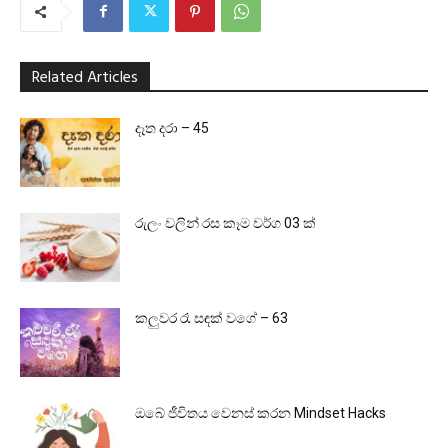
Related Articles
දෑත දරා – 45
රුලං වලින් රස කෑම වර්ග 03 ක්
කලුවර රෑ සඳක් වගේ – 63
ඔබේ ජීවිතය වෙනස් කරන Mindset Hacks