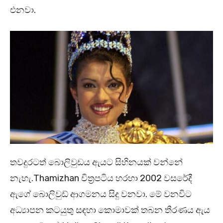
එනවා.
තවදුරටත් බොලිවුඩය ඇයට සිහිනයක් වන්නේ
නැහැ.Thamizhan චිත්‍රපටිය හරහා 2002 වසරේදී
ඇගේ බොලිවුඩ් ආගමනය සිදු වනවා. මේ වනවිට
අධ්‍යාපන කටයුතු සඳහා කොමාවක් තබන තීරණය ඇය