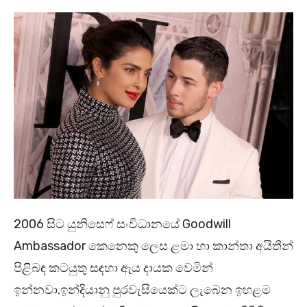
2006 සිට යුනිසෙෆ් සංවිධානයේ Goodwill
Ambassador කෙනෙකු ලෙස ළමා හා කාන්තා අයිතීන්
පිළිබඳ කටයුතු සඳහා ඇය දායක වෙමින්
ඉන්නවා.ඉන්දියානු පුරවැසියෙක්ට ලැබෙන ඉහළම