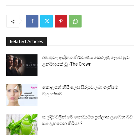
Related Articles
රජ පවුල ආශ්‍රිතව නිර්මාණය කෙරුණු ලොව පුරා
උන්මාදයක් වූ -The Crown
කොලජන් නිසි ලෙස සිරුරට ලබා ගැනීමේ
වැදගත්කම
සැල්දිරි වලින් මේ සෞඛ්‍යමය ප්‍රතිලාභ ලැබෙන බව
ඔබ දැනගෙන හිටියද ?