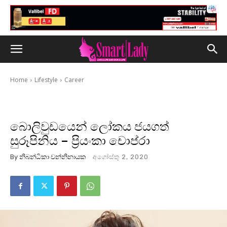
Home
Lifestyle
Career
බොලිවුඩයෙන් ලෝකය ජයගත්
සුරූපිනිය – ප්‍රියංකා චොප්රා
By
නිබන්ධිකා වන්නිනායක
අගෝස්තු 2, 2020