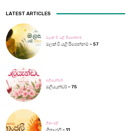
LATEST ARTICLES
මලක් වී යළි පිපෙන්නම්
මලක් වී යළි පිපෙන්නම් – 57
ඔලියැන්ඩර්
ඔලියැන්ඩර් – 75
ගීතාංජලී
ගීතාංජලී – 11