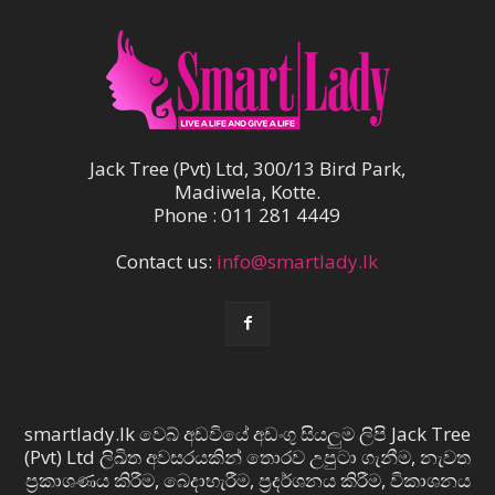
Jack Tree (Pvt) Ltd, 300/13 Bird Park,
Madiwela, Kotte.
Phone : 011 281 4449
Contact us:
info@smartlady.lk
smartlady.lk වෙබ් අඩවියේ අඩංගු සියලුම ලිපි Jack Tree
(Pvt) Ltd ලිඛිත අවසරයකින් තොරව උපුටා ගැනීම, නැවත
ප්‍රකාශණය කිරීම, බෙදාහැරීම, ප්‍රදර්ශනය කිරීම, විකාශනය