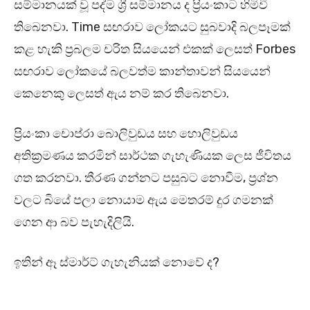
සම්මානයක් වූ පද්ම ශ්‍රී සම්මානය ද ප්‍රියංකාට හිමිවී
තිබෙනවා. Time සඟරාව ලෝකයට සුබවාදි බලපෑමක්
කළ හැකි ප්‍රබලම චරිත සියයෙන් එකක් ලෙසත් Forbes
සඟරාව ලෝකයේ බලවත්ම කාන්තාවන් සියයෙන්
කෙනෙකු ලෙසත් ඇය නම් කර තිබෙනවා.
ප්‍රියංකා චොප්රා බොලිවුඩය සහ හොලිවුඩය
අතික්‍රමණය කරමින් සාර්ථක ගැහැණියක ලෙස ජීවිතය
ගත කරනවා. තීරණ ගන්නට පසුබට නොවීම, ප්‍රශ්න
වලට බියේ පලා නොයාම ඇය මෙතරම් දුර ගමනක්
ගෙන ආ බව පැහැදිලියි.
ඉතින් ඈ ස්මාර්ට් ගැහැනියක් නොවේ ද?