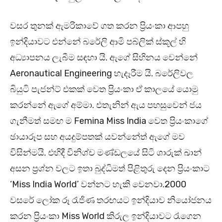
වසර තුනක් ඇමරිකාවේ ගත කරන ප්‍රියංකා ආපහු
ඉන්දියාවට එන්නේ බරේලි ආමි පබ්ලික් ස්කූල් හි
අධ්‍යාපනය ලැබීම සඳහා යි. ඇගේ සිහිනය වෙන්නේ
Aeronautical Engineering හැදෑරීම යි. බරේලිවල
බියුටි පැජන්ට් එකක් වෙත ප්‍රියංකා ඒ කාලයේ යොමු
කරන්නේ ඇගේ අම්මා. එතැනින් ඇය පහසුවෙන් ජය
ගැනීමත් සමඟ ම Femina Miss India වෙත ප්‍රියංකාගේ
ඡායාරූප සහ අයදුම්පතක් යවන්නේත් ඇගේ මව
විසින්මයි. එහිදී විනිශ්ච මණ්ඩලයේ සිටි ශාරුක් ඛාන්
අසන ප්‍රශ්න වලට ඉතා බුද්ධිමත් පිළිතුරු දෙන ප්‍රියංකාට
‘Miss India World’ වන්නට හැකි වෙනවා.2000
වසරේ ලෝක රූ රැජිණ තරඟයට ඉන්දියාව නියෝජනය
කරන ප්‍රියංකා Miss World කිරුල ඉන්දියාවට රැගෙන