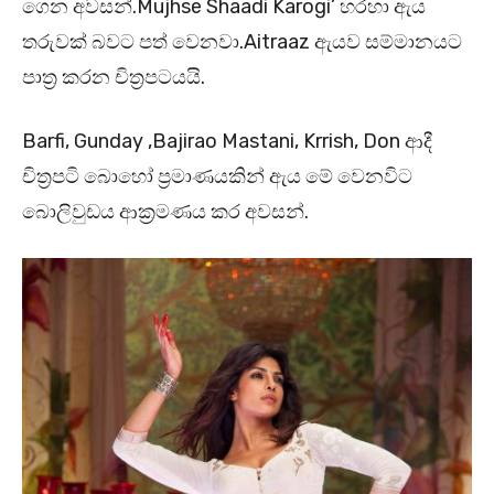
ගෙන අවසන්.Mujhse Shaadi Karogi’ හරහා ඇය
තරුවක් බවට පත් වෙනවා.Aitraaz ඇයව සම්මානයට
පාත්‍ර කරන චිත්‍රපටයයි.
Barfi, Gunday ,Bajirao Mastani, Krrish, Don ආදී
චිත්‍රපටි බොහෝ ප්‍රමාණයකින් ඇය මේ වෙනවිට
බොලිවුඩය ආක්‍රමණය කර අවසන්.