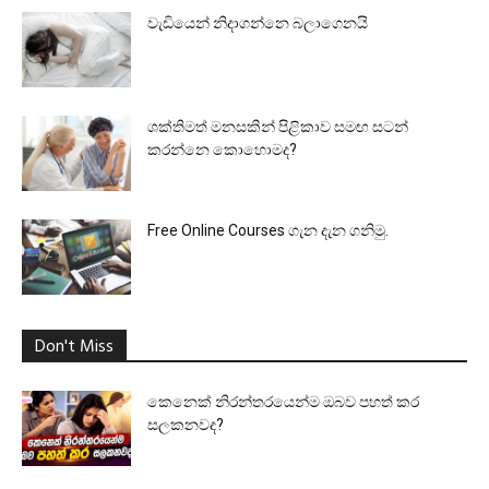
වැඩියෙන් නිදාගන්නෙ බලාගෙනයි
ශක්තිමත් මනසකින් පිළිකාව සමඟ සටන්
කරන්නෙ කොහොමද?
Free Online Courses ගැන දැන ගනිමු.
Don't Miss
කෙනෙක් නිරන්තරයෙන්ම ඔබව පහත් කර
සලකනවද?