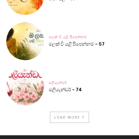
මලක් වී යළි පිපෙන්නම්
මලක් වී යළි පිපෙන්නම් – 57
ඔලියැන්ඩර්
ඔලියැන්ඩර් – 74
LOAD MORE