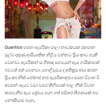
Quantico හරහා ඇමරිකා මාලා නාටකයක රඟපාන
මුල්ම දකුණු ආසියාතික නිළිය වන්නට ප්‍රියංකාට හැකි
වෙනවා. ඇමරිකන් සංගීතඥ සහයෙන් ඇය ගායිකාවක්
බවටත් පත් වෙනවා. හොලිවුඩය ද අතික්‍රමණය කරන
ප්‍රියංකා නික් ජෝනස් නම් ඇමරිකානුවා සමඟ විවාහ වී
අවසන්. ඇයට වඩා වසර කිහිපයක් බාල නික් විවාහ
කරගැනීම ඇය ප්‍රේමය ගැන ගත් එඩිතර තීරණයක් බව
නොකියාම බැහැ.