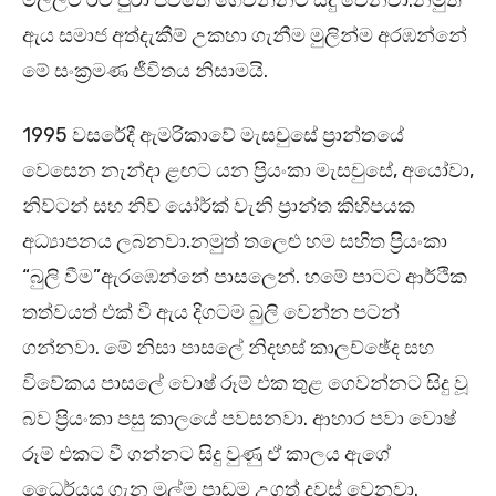
මල්ලිට රට පුරා ජීවිතේ ගෙවන්නට සිදු වෙනවා.නමුත්
ඇය සමාජ අත්දැකීම් උකහා ගැනීම මුලින්ම අරඹන්නේ
මේ සංක්‍රමණ ජීවිතය නිසාමයි.
1995 වසරේදී ඇමරිකාවේ මැසචුසේ ප්‍රාන්තයේ
වෙසෙන නැන්දා ළඟට යන ප්‍රියංකා මැසචුසේ, අයෝවා,
නිව්ටන් සහ නිව්‍ යෝර්ක් වැනි ප්‍රාන්ත කිහිපයක
අධ්‍යාපනය ලබනවා.නමුත් තලෙළු හම සහිත ප්‍රියංකා
“බුලි වීම”ඇරඹෙන්නේ පාසලෙන්. හමේ පාටට ආර්ථික
තත්වයත් එක් වී ඇය දිගටම බුලි වෙන්න පටන්
ගන්නවා. මේ නිසා පාසලේ නිදහස් කාලච්ඡේද සහ
විවේකය පාසලේ වොෂ් රූම් එක තුළ ගෙවන්නට සිදු වූ
බව ප්‍රියංකා පසු කාලයේ පවසනවා. ආහාර පවා වොෂ්
රූම් එකට වී ගන්නට සිදු වුණු ඒ කාලය ඇගේ
ධෛර්යය ගැන මුල්ම පාඩම උගත් දවස් වෙනවා.