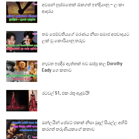
අවසන් හුස්මතෙක් රැකගත් ඉන්දියානු – ලංකා
ආදරය
තම පෙම්වතියගේ මරණය නිසා සමාජ අපවාදයට
ලක් වූ කොරියානු තරුව
නැවත ඉපදීම ඇත්තක් බව ඔප්පු කල Dorothy
Eady ගෙ කතාව
රටවල් 51, එක රතු ඇඳුමයි!
ඔන්ලයින් පේමට් එකක් නිසා මුදල් සියල්ල අහිමි
කරගත් තරුණියකගේ කතාව