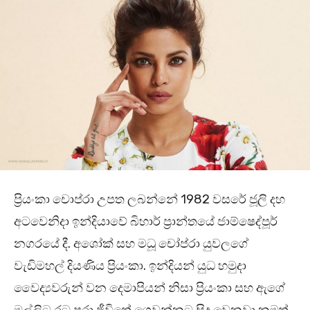
ප්‍රියංකා චොප්රා උපත ලබන්නේ 1982 වසරේ ජූලි දහ
අටවෙනිදා ඉන්දියාවේ බිහාර් ප්‍රාන්තයේ ජාම්ෂෙද්පූර්
නගරයේ දී. අශෝක් සහ මධූ චෝප්රා යුවලගේ
වැඩිමහල් දියණිය ප්‍රියංකා. ඉන්දියන් යුධ හමුදා
වෛද්‍යවරුන් වන දෙමාපියන් නිසා ප්‍රියංකා සහ ඇගේ