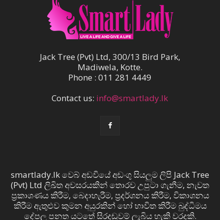
Jack Tree (Pvt) Ltd, 300/13 Bird Park,
Madiwela, Kotte.
Phone : 011 281 4449
Contact us:
info@smartlady.lk
smartlady.lk වෙබ් අඩවියේ අඩංගු සියලුම ලිපි Jack Tree
(Pvt) Ltd ලිඛිත අවසරයකින් තොරව උපුටා ගැනීම, නැවත
ප්‍රකාශණය කිරීම, බෙදාහැරීම, ප්‍රදර්ශනය කිරීම, විකාශනය
කිරීම ඇතුළුව කුමන අයුරකින් හෝ භාවිත කිරීම බුද්ධිමය
දේපල පනත යටතේ සිරදඬුවම් ලැබිය හැකි වරදකි.