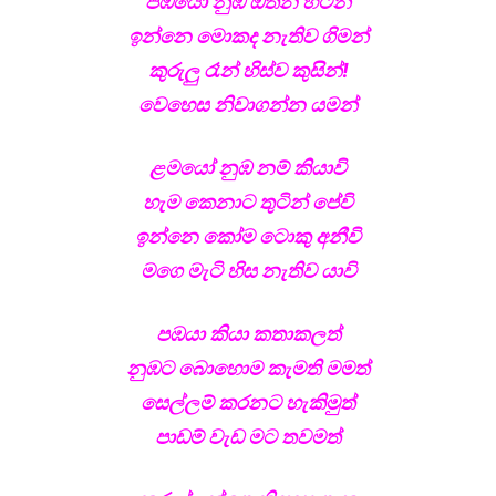
පඹයෝ නුඹ ඔතන හිටන්
ඉන්නෙ මොකද නැතිව ගිමන්
කුරුලු රෑන් හිස්ව කුසින්!
වෙහෙස නිවාගන්න යමන්
ළමයෝ නුඹ නම් කියාවි
හැම කෙනාට තුටින් පේවි
ඉන්නෙ කෝම ටොකු අනීවි
මගෙ මැටි හිස නැතිව යාවි
පඹයා කියා කතාකලත්
නුඹට බොහොම කැමති මමත්
සෙල්ලම් කරනට හැකිමුත්
පාඩම් වැඩ මට තවමත්