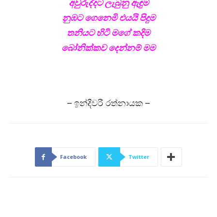
අවුරුද්දට ලැබුනු ඇඳුම
නුඹට ගෙනෙමි එයයි පිදුම
තනියට හිටි මගේ කදිම
බෝනික්කව දෙන්නම් මම
– ඉන්දීවරී රත්නායක –
Facebook
Twitter