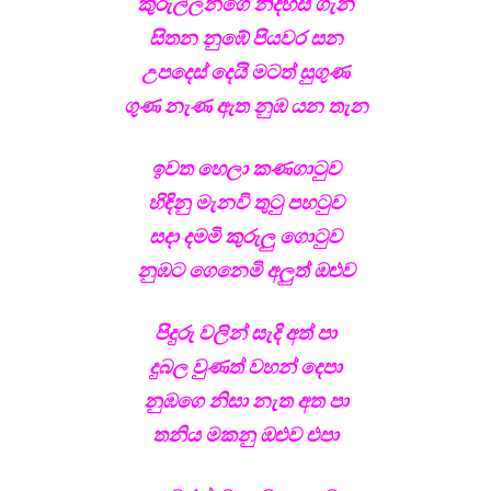
කුරුල්ලන්ගෙ නිදහස ගැන
සිතන නුඹේ පියවර සන
උපදෙස් දෙයි මටත් සුගුණ
ගුණ නැණ ඇත නුඹ යන තැන
ඉවත හෙලා කණගාටුව
හිඳිනු මැනවි තුටු පහටුව
සදා දමමි කුරුලු ගොටුව
නුඹට ගෙනෙමි අලුත් ඔළුව
පිදුරු වලින් සැදි අත් පා
දුබල වුණත් වහන් දෙපා
නුඹගෙ නිසා නැත අත පා
තනිය මකනු ඔළුව එපා