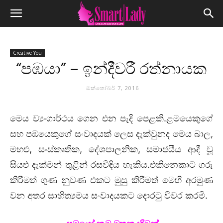
Creative You
“පඹයා” – ඉන්දීවරී රත්නායක
ඔක්තෝබර් 7, 2016
මෙය ව්‍යංගාර්ථය ගෙන එන පැදි පෙළකි.ළමයෙකුගේ
සහ පඹයෙකුගේ සංවාදයක් ලෙස දැක්වුනද මෙය බාල,
මහළු, සංස්කෘතික, දේශපාලනික, සමාජයීය ආදී වූ
සියළු දැක්මන් තුළින් රසවිඳිය හැකිය.එකිනෙකාට ගරු
කිරීමත් ගුණ නුවණ එකට මුසු කිරීමත් මෙහි අරමුණ
වන අතර සාහිත්‍යමය සංවාදයකට දොරටු විවර කරමි.