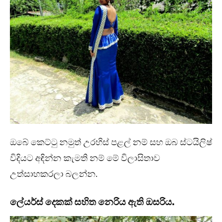
ඔබේ කෙට්ටු නමුත් උරහිස් පළල් නම් සහ ඔබ ස්ටයිලිෂ්
විදියට අඳින්න කැමති නම් මේ විලාසිතාව
උත්සාහකරලා බලන්න.
ලේයර්ස් දෙකක් සහිත නෙරිය ඇති ඔසරිය.