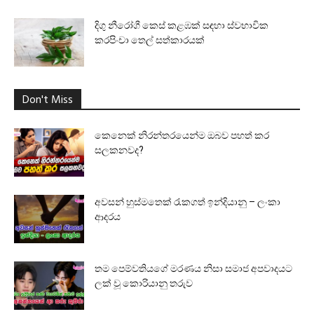
දිගු නීරෝගී කෙස් කළඹක් සඳහා ස්වභාවික
කරපිංචා තෙල් සත්කාරයක්
Don't Miss
කෙනෙක් නිරන්තරයෙන්ම ඔබව පහත් කර
සලකනවද?
අවසන් හුස්මතෙක් රැකගත් ඉන්දියානු – ලංකා
ආදරය
තම පෙම්වතියගේ මරණය නිසා සමාජ අපවාදයට
ලක් වූ කොරියානු තරුව