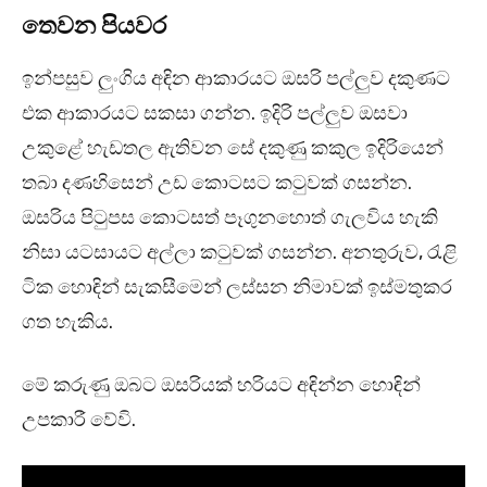
තෙවන පියවර
ඉන්පසුව ලුංගිය අඳින ආකාරයට ඔසරි පල්ලුව දකුණට
එක ආකාරයට සකසා ගන්න. ඉදිරි පල්ලුව ඔසවා
උකුළේ හැඩතල ඇතිවන සේ දකුණු කකුල ඉදිරියෙන්
තබා දණහිසෙන් උඩ කොටසට කටුවක් ගසන්න.
ඔසරිය පිටුපස කොටසත් පෑගුනහොත් ගැලවිය හැකි
නිසා යටසායට අල්ලා කටුවක් ගසන්න. අනතුරුව, රැළි
ටික හොඳින් සැකසීමෙන් ලස්සන නිමාවක් ඉස්මතුකර
ගත හැකිය.
මේ කරුණු ඔබට ඔසරියක් හරියට අඳින්න හොඳින්
උපකාරී වේවි.