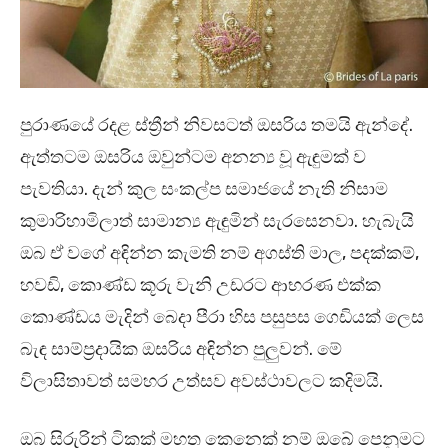
පුරාණයේ රදළ ස්ත්‍රීන් නිවසටත් ඔසරිය තමයි ඇන්දේ.
ඇත්තටම ඔසරිය ඔවුන්ටම අනන්‍ය වූ ඇඳුමක් ව
පැවතියා. දැන් කුල සංකල්ප සමාජයේ නැති නිසාම
කුමාරිහාමිලාත් සාමාන්‍ය ඇඳුමින් සැරසෙනවා. හැබැයි
ඔබ ඒ වගේ අඳින්න කැමති නම් අගස්ති මාල, පදක්කම්,
හවඩි, කොණ්ඩ කූරු වැනි උඩරට ආභරණ එක්ක
කොණ්ඩය මැදින් බෙදා පීරා හිස පසුපස ගෙඩියක් ලෙස
බැඳ සාම්ප්‍රදායික ඔසරිය අඳින්න පුලුවන්. මේ
විලාසිතාවත් සමහර උත්සව අවස්ථාවලට කදිමයි.
ඔබ සිරුරින් ටිකක් මහත කෙනෙක් නම් ඔබේ පෙනුමට