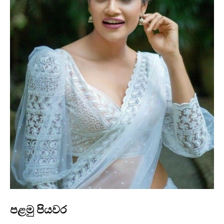
පළමු පියවර