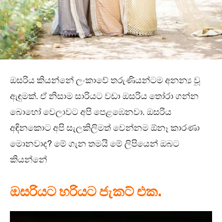
ඔසරිය කියන්නේ ලංකාවේ තරුණියන්ටම අනන්‍ය වූ
ඇඳුමක්. ඒ නිසාම සාරියට වඩා ඔසරිය තෝරා ගන්න
බොහෝ වෙලාවට අපි පෙළඹෙනවා. ඔසරිය
අඳිනකොට අපි සැලකිලිමත් වෙන්නම ඕනෑ කාරණා
මොනවාද? මේ ගැන තමයි මේ ලිපියෙන් ඔබට
කියන්නේ
ඔසරියට හරියට ජැකට් එක.