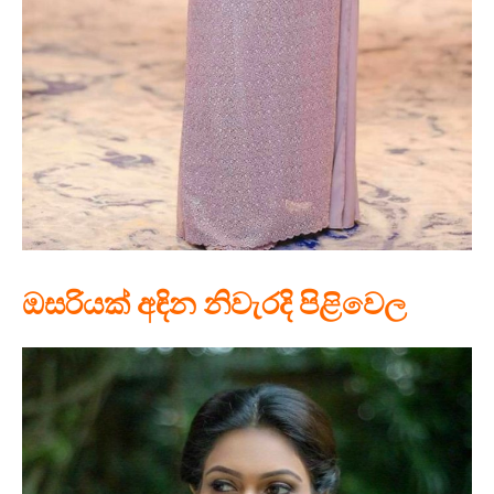
ඔසරියක් අඳින නිවැරදි පිළිවෙල