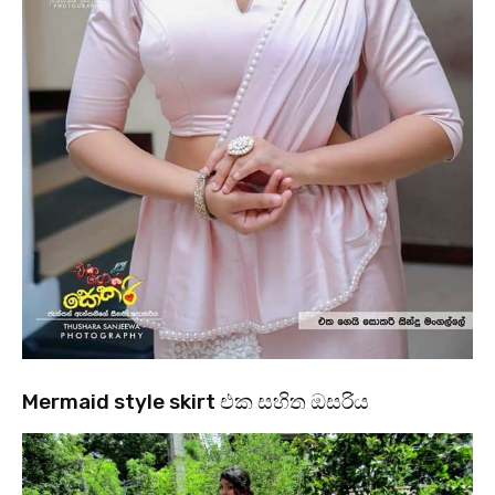
Mermaid style skirt එක සහිත ඔසරිය