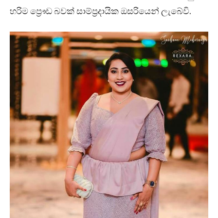
හරිම ප්‍රෞඩ බවක් සාම්ප්‍රදායික ඔසරියෙන් ලැබේවි.