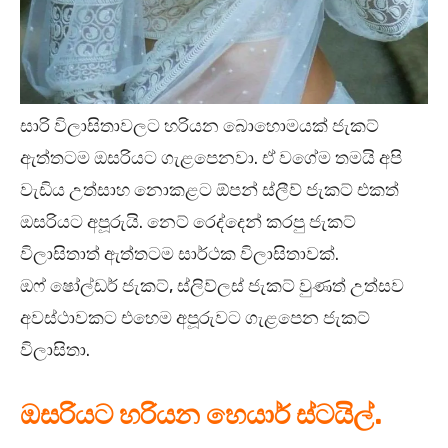
සාරි විලාසිතාවලට හරියන බොහොමයක් ජැකට්
ඇත්තටම ඔසරියට ගැළපෙනවා. ඒ වගේම තමයි අපි
වැඩිය උත්සාහ නොකළට ඕපන් ස්ලීව් ජැකට් එකත්
ඔසරියට අපූරුයි. නෙට් රෙද්දෙන් කරපු ජැකට්
විලාසිතාත් ඇත්තටම සාර්ථක විලාසිතාවක්.
ඔෆ් ෂෝල්ඩර් ජැකට්, ස්ලිව්ලස් ජැකට් වුණත් උත්සව
අවස්ථාවකට එහෙම අපූරුවට ගැළපෙන ජැකට්
විලාසිතා‍.
ඔසරියට හරියන හෙයාර් ස්ටයිල්.