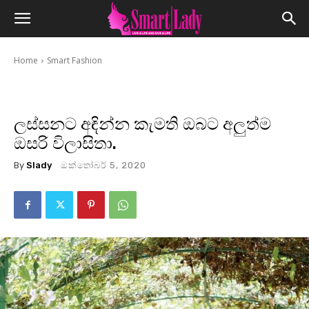
Home
Smart Fashion
ලස්සනට අඳින්න කැමති ඔබට අලුත්ම
ඔසරි විලාසිතා.
By
Slady
ඔක්තෝබර් 5, 2020