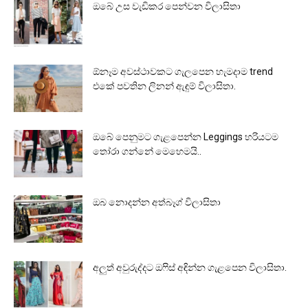
ඔබේ උස වැඩිකර පෙන්වන විලාසිතා
ඕනෑම අවස්ථාවකට ගැලපෙන හැමදාම trend
එකේ පවතින ලිනන් ඇඳුම් විලාසිතා.
ඔබේ පෙනුමට ගැළපෙන්න Leggings හරියටම
තෝරා ගන්නේ මෙහෙමයි..
ඔබ නොදන්න අත්බෑග් විලාසිතා
අලුත් අවුරුද්දට ඔෆිස් අඳින්න ගැළපෙන විලාසිතා.