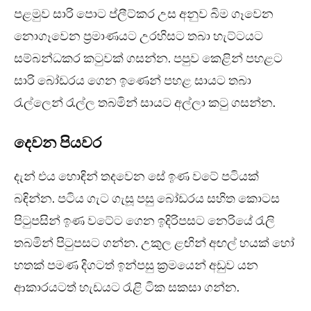
පළමුව සාරි පොට ප්ලීට්කර උස අනුව බිම ගෑවෙන
නොගෑවෙන ප්‍රමාණයට උරහිසට තබා හැට්ටයට
සම්බන්ධකර කටුවක් ගසන්න. පපුව කෙළින් පහළට
සාරි බෝඩරය ගෙන ඉණෙන් පහළ සායට තබා
රැල්ලෙන් රැල්ල තබමින් සායට අල්ලා කටු ගසන්න.
දෙවන පියවර
දැන් එය හොඳින් තදවෙන සේ ඉණ වටේ පටියක්
බඳින්න. පටිය ගැට ගැසූ පසු බෝඩරය සහිත කොටස
පිටුපසින් ඉණ වටේට ගෙන ඉදිරිපසට නෙරියේ රැලි
තබමින් පිටුපසට ගන්න. උකුල ළඟින් අඟල් හයක් හෝ
හතක් පමණ දිගටත් ඉන්පසු ක්‍රමයෙන් අඩුව යන
ආකාරයටත් හැඩයට රැළි ටික සකසා ගන්න.