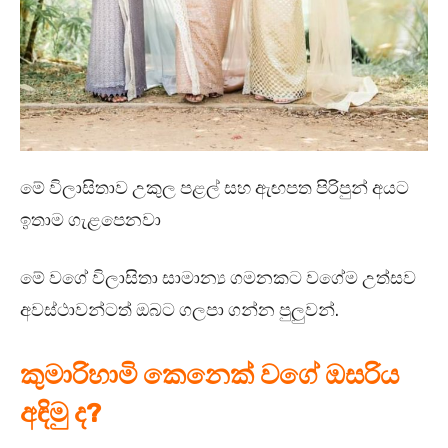
මේ විලාසිතාව උකුල පළල් සහ ඇඟපත පිරිපුන් අයට
ඉතාම ගැළපෙනවා
මේ වගේ විලාසිතා සාමාන්‍ය ගමනකට වගේම උත්සව
අවස්ථාවන්ටත් ඔබට ගලපා ගන්න පුලුවන්.
කුමාරිහාමි කෙනෙක් වගේ ඔසරිය
අඳිමු ද?