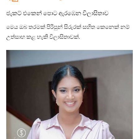
ජැකට් එකෙන් පොට ඇරඹෙන විලාසිතාව
මෙය ඔබ තරමක් පිරිපුන් සිරුරක් සහිත කෙනෙක් නම්
උත්සාහ කළ හැකි විලාසිතාවක්.