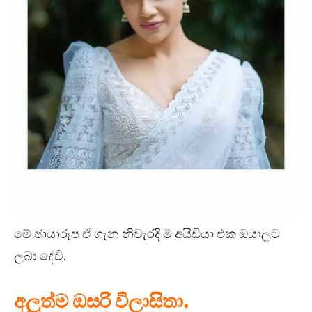
මේ ඡායාරූප ඒ ගැන නිවැරදි ම අයිඩියා එක ඔයාලට
ලබා දේවි.
අලුත්ම ඔසරි විලාසිතා.