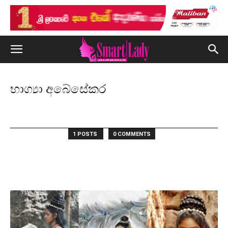
භාග්‍යා අබේසේකර
1 POSTS
0 COMMENTS