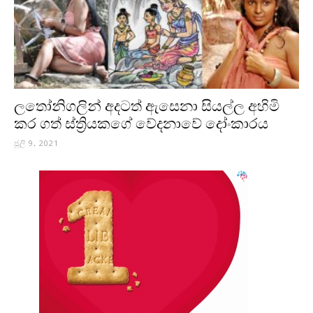
ලතෝනිගලින් අදටත් ඇසෙනා සියල්ල අහිමි
කර ගත් ස්ත්‍රියකගේ වේදනාවේ දෝංකාරය
ජූලි 9, 2021