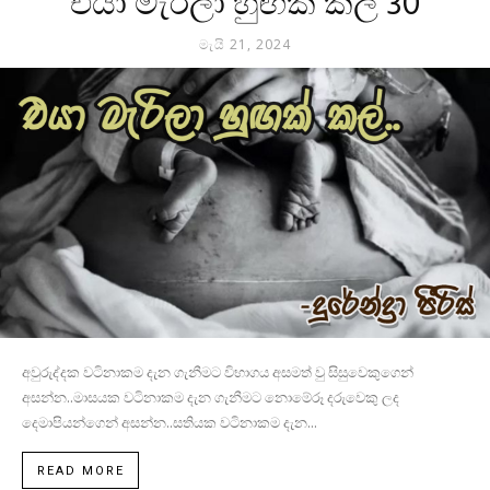
එයා මැරිලා හුඟක් කල් 30
මැයි 21, 2024
අවුරුද්දක වටිනාකම දැන ගැනීමට විභාගය අසමත් වු සිසුවෙකුගෙන්
අසන්න..මාසයක වටිනාකම දැන ගැනීමට නොමේරූ දරුවෙකු ලද
දෙමාපියන්ගෙන් අසන්න..සතියක වටිනාකම දැන...
READ MORE