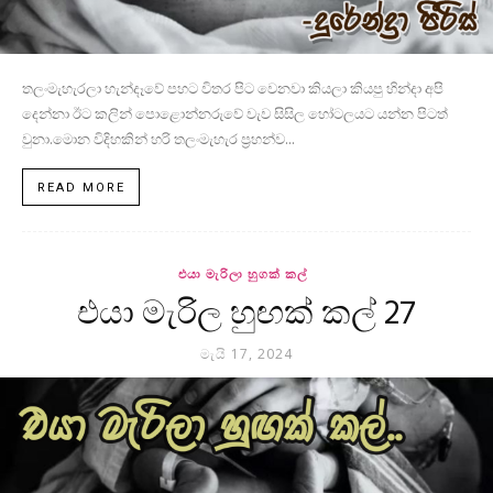
තලංමැහැරලා හැන්දෑවේ පහට විතර පිට වෙනවා කියලා කියපු හින්දා අපි
දෙන්නා ඊට කලින් පොළොන්නරුවේ වැව සිසිල හෝටලයට යන්න පිටත්
වුනා.මොන විදිහකින් හරි තලංමැහැර ප්‍රහන්ව...
READ MORE
එයා මැරිලා හුගක් කල්
එයා මැරිල හුඟක් කල් 27
මැයි 17, 2024