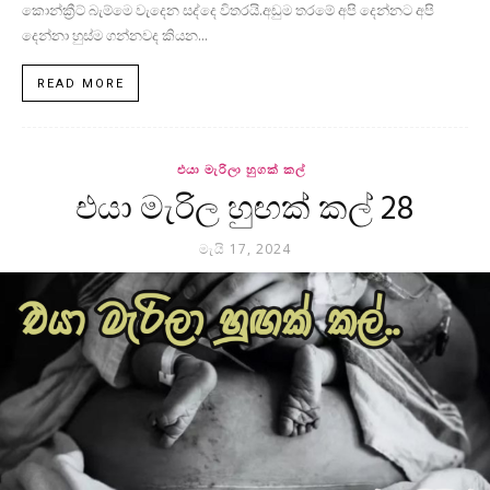
කොන්ක්‍රීට් බැම්මෙ වැදෙන සද්දෙ විතරයි.අඩුම තරමේ අපි දෙන්නට අපි
දෙන්නා හුස්ම ගන්නවද කියන...
READ MORE
එයා මැරිලා හුගක් කල්
එයා මැරිල හුඟක් කල් 28
මැයි 17, 2024