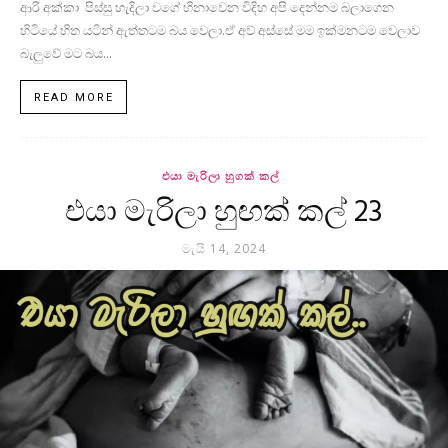
ආරි අක්කා පිස්සු හැදිලා වගේ හිනාවෙන විදිහ අපි දෙන්නම බලාගෙන
හිටියේ හිත යටින් ඇත්තටම බය වෙලා.ඒ අව් අස්සේ මම ඉක්මනටම වෙලාව
බැලුවේ මට බය...
READ MORE
එයා මැරිලා හුගක් කල්
එයා මැරිලා හුඟක් කල් 23
මැයි 14, 2024