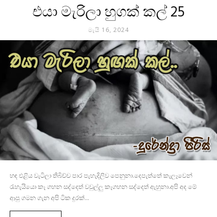
එයා මැරිලා හුගක් කල් 25
මැයි 16, 2024
හඳ එළිය වැටිලා තිබිච්ච පාර පැහැදිලිව පෙනුනා.දෙපැත්තේ කැලෑවෙන්
රැහැයියො කෑ ගහන සද්දෙත් වවුල්ලු කෑගහන සද්දෙත් ඇහුනා.අපි අද මේ
ආපු ගමන ගැන අපි ටික දුරක්...