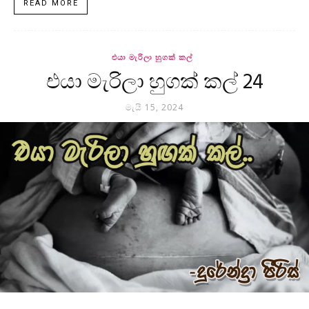
READ MORE
එයා මැරිලා හුගක් කල්
එයා මැරිලා හුගක් කල් 24
මැයි 15, 2024