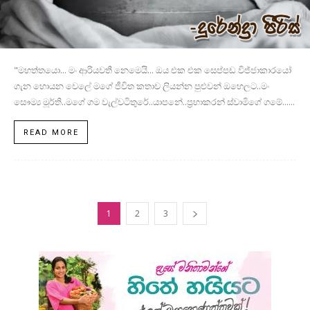
"මහත්තයො... මං ආරියවතී නෙමෙයි... ඔය එක එක සෙප්පඩ විජ්ජාකාරයෝ
ගැන හොයන වෙලේ මගේ ජීවිත කතාව ලියන්න පුළුවන් ඔහෙලට..මං
සෞම්‍ය මූර්ති..මගේ ගම වැල්වටිතුරේ..යාපනේ..ප්‍රභාකරන් ස්වාමිගේ ගමේ......
READ MORE
1
2
3