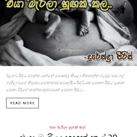
ඊළඟට සිද්ධ වෙන්න යන්නේ මොකද්ද කියලා හිතාගන්න බැරුව මාව ගල්
ගැහිලා වගේ තිබුණා.මොනතරම් අමානුෂීය සිද්ධියක් මෙතන සිද්ධ වුණත්
මොන විදිහේ කාන්තා අතවරයක් මෙතන සිද්ධ...
READ MORE
එයා මැරිලා හුගක් කල්