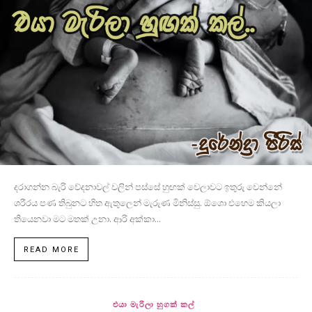
දරාගන්න බැරි වේදනාවල් වලින් පස්සේ හුඟක් වෙලාවට ඉතුරු වෙන්නේ
ශරීරය පණ තිබුනට හිත ඇතුලෙන් මැරුණ මිනිස්සු. ඕශො එහෙම කියලා
තියෙනවා මට මතක් උනා. ආරි අක්කා...
READ MORE
එයා මැරිලා හුගක් කල්