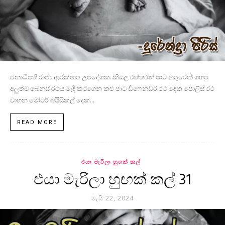
ජනාධිපති රාජ්‍ය ආරක්ෂක උපදේශක..කියල රත්තරන් පාට අකුරෙන් ගහපු
අලුත්ම බෙන්ස් රථය මැදි කරගෙන කළු පාට ඩිෆෙන්ඩර් රථ දෙක පොලිස් රථ
වාහන මෝටර් බයිසිකල් දෙක...
READ MORE
එයා මැරිලා හුගක් කල්
එයා මැරිලා හුඟක් කල් 31
මැයි 22, 2024