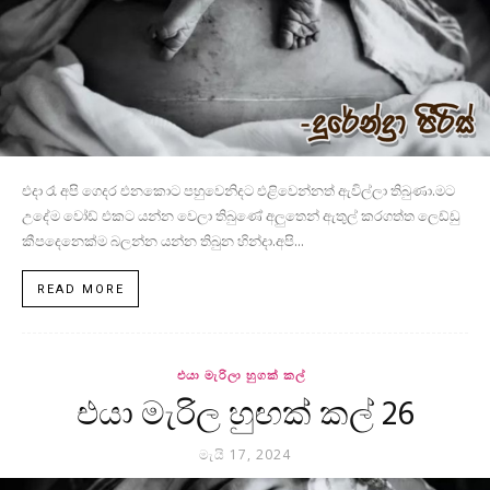
එදා රෑ අපි ගෙදර එනකොට පහුවෙනිදට එළිවෙන්නත් ඇවිල්ලා තිබුණා.මට
උදේම වෝඩ් එකට යන්න වෙලා තිබුණේ අලුතෙන් ඇතුල් කරගත්ත ලෙඩ්ඩු
කීපදෙනෙක්ම බලන්න යන්න තිබුන හින්දා.අපි...
READ MORE
එයා මැරිලා හුගක් කල්
එයා මැරිල හුඟක් කල් 26
මැයි 17, 2024