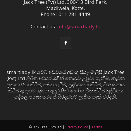
Jack Tree (Pvt) Ltd, 300/13 Bird Park,
Madiwela, Kotte.
Phone : 011 281 4449
Contact us:
info@smartlady.lk
smartlady.lk වෙබ් අඩවියේ අඩංගු සියලුම ලිපි Jack Tree
(Pvt) Ltd ලිඛිත අවසරයකින් තොරව උපුටා ගැනීම, නැවත
ප්‍රකාශණය කිරීම, බෙදාහැරීම, ප්‍රදර්ශනය කිරීම, විකාශනය
කිරීම ඇතුළුව කුමන අයුරකින් හෝ භාවිත කිරීම බුද්ධිමය
දේපල පනත යටතේ සිරදඬුවම් ලැබිය හැකි වරදකි.
© Jack Tree (Pvt) Ltd |
Privacy Policy
|
Terms