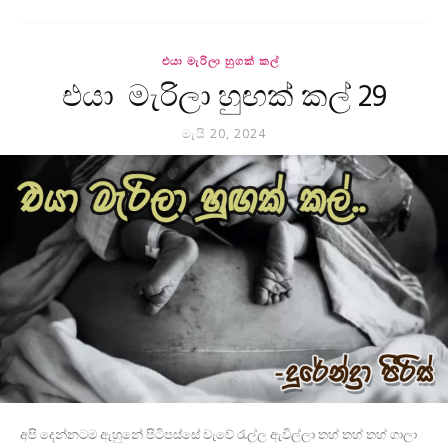
එයා මැරිලා හුගක් කල්
එයා මැරිලා හුඟක් කල් 29
මැයි 20, 2024
අපි දෙන්නටම ඇහුනේ පිටිපස්සේ වැවේ රැල්ල ඇවිල්ලා තහ් තහ් තහ් ගාලා