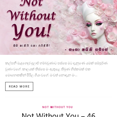
කල්පනී මැදගෙදර දුලාජ් හම්බවුණාට පස්සෙ මට දැනුණෙ යමක් සම්පූර්ණ
වුණා වගේ. කාලයක් තිස්සෙ මං ඇතුළෙ තිබුණ හිස්කමක් එක
මොහොතකින් පිරිල ගියා වගේ. මංවත් නොදැන මං...
READ MORE
NOT WITHOUT YOU
Not Without You – 46