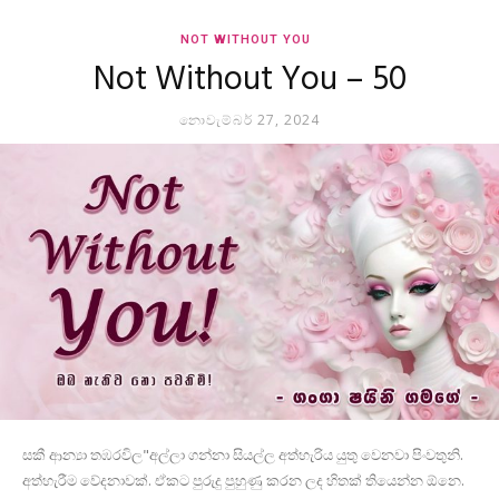
NOT WITHOUT YOU
Not Without You – 50
නොවැම්බර් 27, 2024
සකී ආන්‍යා තඹරවිල"අල්ලා ගන්නා සියල්ල අත්හැරිය යුතු වෙනවා පිංවතුනි.
අත්හැරීම වේදනාවක්. ඒකට පුරුදු පුහුණු කරන ලද හිතක් තියෙන්න ඕනෙ.