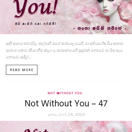
සකී ආන්‍යා තඹරවිල කල්පනී මගේ කාර්යාලයෙහි, මා අභියස හිඳ සිය කතාව
සාරාංශ කොට කියා නිම කළා ය. අවසානයෙහි සුසුමක් හෙළුවේ මා මිස ඇය
නොවේ. ආදිල්...
READ MORE
NOT WITHOUT YOU
Not Without You – 47
නොවැම්බර් 24, 2024