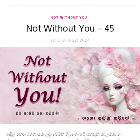
NOT WITHOUT YOU
Not Without You – 45
නොවැම්බර් 22, 2024
ආදිල් මන්රූ රත්නායක උදා වෙමින් තිබුණෙ හරි සන්සුන් කාලයක්. මං