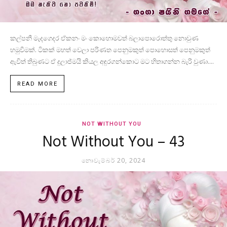
කල්පනී මැදගෙදර ඒකනං මං කොහොමවත් බලාපොරොත්තු නොවුණ
හමුවීමක්. ටිකක් මහත් වෙලා පරිණත පෙනුමකුත් පොහොසත් පෙනුමකුත්
ඇවිත් තිබුණට ඒ දුලාජ්මයි කියල අඳුරගන්කොට මට හිතාගන්න බැරි වුණා....
READ MORE
NOT WITHOUT YOU
Not Without You – 43
නොවැම්බර් 20, 2024