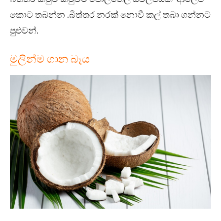
කොට තබන්න .බිත්තර නරක් නොවී කල් තබා ගන්නට
පුළුවන්.
මුලින්ම ගාන බෑය