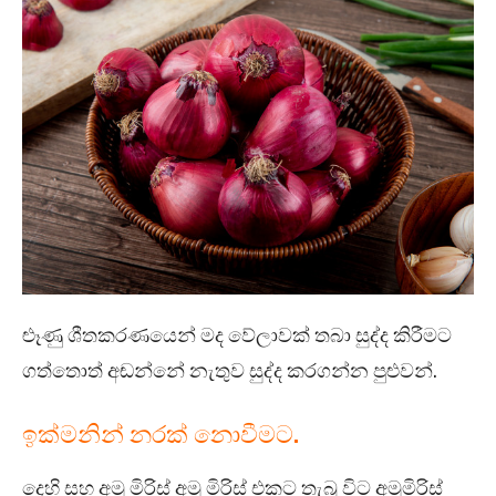
ළූණු ශීතකරණයෙන් මද වේලාවක් තබා සුද්ද කිරීමට
ගත්තොත් අඬන්නේ නැතුව සුද්ද කරගන්න පුළුවන්.
ඉක්මනින් නරක් නොවීමට.
දෙහි සහ අමු මිරිස් අමු මිරිස් එකට තැබූ විට අමුමිරිස්