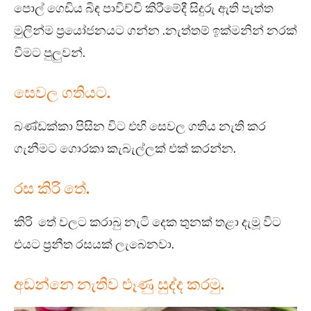
පොල් ගෙඩිය බිඳ පාවිච්චි කිරීමේදී සිදුරු ඇති පැත්ත
මුලින්ම ප්‍රයෝජනයට ගන්න .නැත්තම් ඉක්මනින් නරක්
වීමට පුලුවන්.
සෙවල ගතියට.
බණ්ඩක්කා පිසින විට එහි සෙවල ගතිය නැති කර
ගැනීමට ගොරකා කැබැල්ලක් එක් කරන්න.
රස කිරි තේ.
කිරි තේ වලට කරාබු නැටි දෙක තුනක් තළා දැමූ විට
එයට ප්‍රනීත රසයක් ලැබෙනවා.
අඩන්නෙ නැතිව ළූණු සුද්ද කරමු.