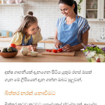
දක්ෂ ගෘහනියක් දැනගෙන සිටිය යුතුම රහස් රැසක්
ගැන මේ ලිපියෙන් දැන ගන්න ඔබට පුලුවන්.
බිත්තර නරක් නොවීමට
බිත්තර කටුව කටුවට පොල්තෙල් ස්වල්පයක් ආලේප