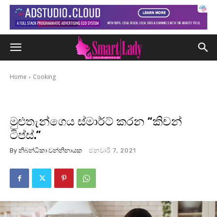
Home
Cooking
මුළුතැන්ගෙය ස්මාර්ට් කරන “කිචන්
ටිප්ස්.”
By
නිබන්ධිකා වන්නිනායක
ජනවාරි 7, 2021