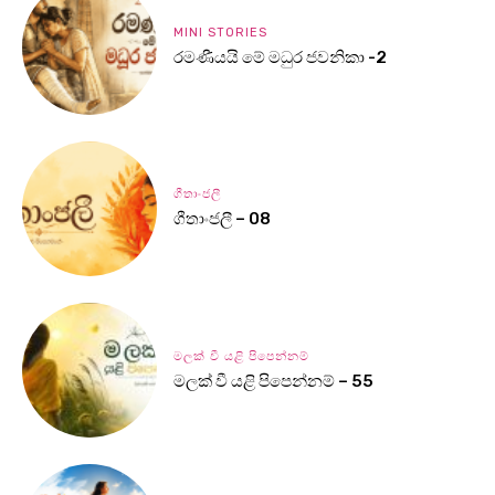
MINI STORIES
රමණීයයි මේ මධුර ජවනිකා -2
ගීතාංජලී
ගීතාංජලී – 08
මලක් වී යළි පිපෙන්නම්
මලක් වී යළි පිපෙන්නම් – 55