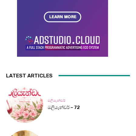
LATEST ARTICLES
ඔලියැන්ඩර්
ඔලියැන්ඩර් – 72