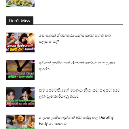
Don't Miss
කෙනෙක් නිරන්තරයෙන්ම ඔබව පහත් කර
සලකනවද?
අවසන් හුස්මතෙක් රැකගත් ඉන්දියානු – ලංකා
ආදරය
තම පෙම්වතියගේ මරණය නිසා සමාජ අපවාදයට
ලක් වූ කොරියානු තරුව
නැවත ඉපදීම ඇත්තක් බව ඔප්පු කල Dorothy
Eady ගෙ කතාව