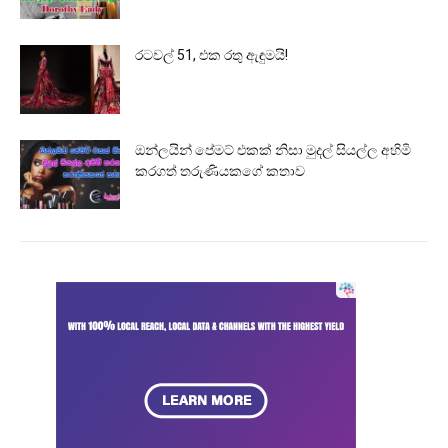
රටවල් 51, එක රතු ඇඳුමයි!
ඔන්ලයින් පේමට් එකක් නිසා මුදල් සියල්ල අහිමි
කරගත් තරුණියකගේ කතාව