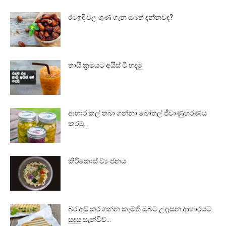
රටඉඳි වල ගුණ ගැන ඔබත් දන්නවද?
තායි ක්‍රමයට අයිස් ටී හදමු
ආහාර කල් තබා ගන්නා බෝතල් ජීවාණුහරණය
කරමු..
කිරිකොස් ව්‍යංජනය
බර අඩු කර ගන්න කැමති ඔබට උදෑසන ආහාරයට
සුදුසු සැන්විච්...