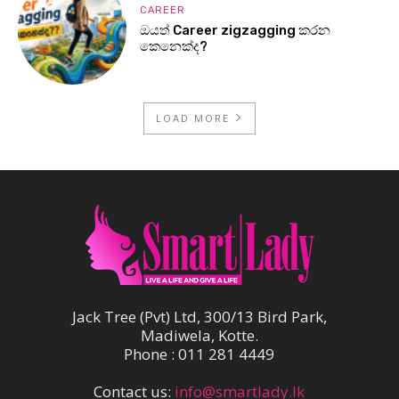
CAREER
ඔයත් Career zigzagging කරන
කෙනෙක්ද?
LOAD MORE
Jack Tree (Pvt) Ltd, 300/13 Bird Park,
Madiwela, Kotte.
Phone : 011 281 4449
Contact us:
info@smartlady.lk