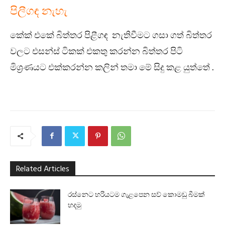
පිලීගඳ නැහැ
කේක් එකේ බිත්තර පිළීගඳ නැතිවීමට ගසා ගත් බිත්තර
වලට එසන්ස් ටිකක් එකතු කරන්න බිත්තර පිටි
මිශ්‍රණයට එක්කරන්න කලින් තමා මේ සිදු කළ යුත්තේ .
Related Articles
රස්නෙට හරියටම ගැළපෙන සව් කොමඩු බීමක්
හදමු