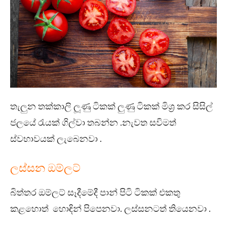
තැලුන තක්කාලි ලූණු ටිකක් ලුණු ටිකක් මිශ්‍ර කර සිසිල්
ජලයේ රැයක් ගිල්වා තබන්න .නැවත සවිමත්
ස්වභාවයක් ලැබෙනවා .
ලස්සන ඔම්ලට්
බිත්තර ඔම්ලට් සෑදීමේදී පාන් පිටි ටිකක් එකතු
කළහොත් හොඳින් පිපෙනවා. ලස්සනටත් තියෙනවා .