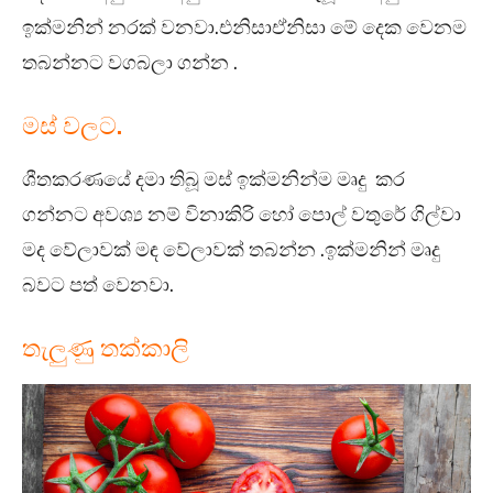
ඉක්මනින් නරක් වනවා.එනිසාඒනිසා මේ දෙක වෙනම
තබන්නට වගබලා ගන්න .
මස් වලට.
ශීතකරණයේ දමා තිබූ මස් ඉක්මනින්ම මෘදු කර
ගන්නට අවශ්‍ය නම් විනාකිරි හෝ පොල් වතුරේ ගිල්වා
මද වේලාවක් මඳ වේලාවක් තබන්න .ඉක්මනින් මෘදු
බවට පත් වෙනවා.
තැලුණු තක්කාලි