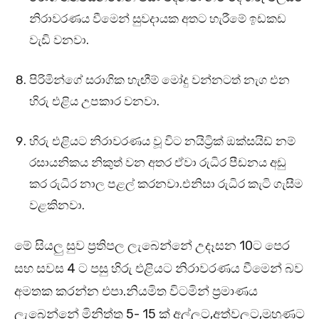
නිරාවරණය වීමෙන් සුවදායක අතට හැරීමේ ඉඩකඩ
වැඩි වනවා.
පිරිමින්ගේ සරාගික හැඟීම් මෝදු වන්නටත් නැග එන
හිරු එළිය උපකාර වනවා.
හිරු එළියට නිරාවරණය වූ විට නයිට්‍රික් ඔක්සයිඩ් නම්
රසායනිකය නිකුත් වන අතර ඒවා රුධිර පීඩනය අඩු
කර රුධිර නාල පළල් කරනවා.එනිසා රුධිර කැටි ගැසීම
වළකිනවා.
මේ සියලු සුව ප්‍රතිපල ලැබෙන්නේ උදෑසන 10ට පෙර
සහ සවස 4 ට පසු හිරු එළියට නිරාවරණය වීමෙන් බව
අමතක කරන්න එපා.නියමිත විටමින් ප්‍රමාණය
ලැබෙන්නේ මිනිත්තු 5- 15 ක් අල්ලට,අත්වලට,මුහුණට