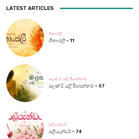
LATEST ARTICLES
ගීතාංජලී
ගීතාංජලී – 11
මලක් වී යළි පිපෙන්නම්
මලක් වී යළි පිපෙන්නම් – 57
ඔලියැන්ඩර්
ඔලියැන්ඩර් – 74