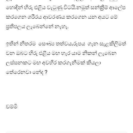
හොඳින් හිරු එළිය වැටුණු විටයි.නමුත් සන්ක්‍රීම් ආලේප
කරගෙන ශරීරය ආවරණය කරගෙන යන අයට මේ
ප්‍රතිපලය ලැබෙන්නේ නැහැ.
ඉතින් නිතරම සෞඛ්‍ය තත්වය,රූපය ගැන සැළකිලිමත්
වන ඔබට හිරු එළිය මඟ හැර යාම නිකන් ලැබෙන
ලස්සනකට මඟ අවහිර කරගැනීමක් කියලා
තේරෙනවා නේද ?
චම්මි