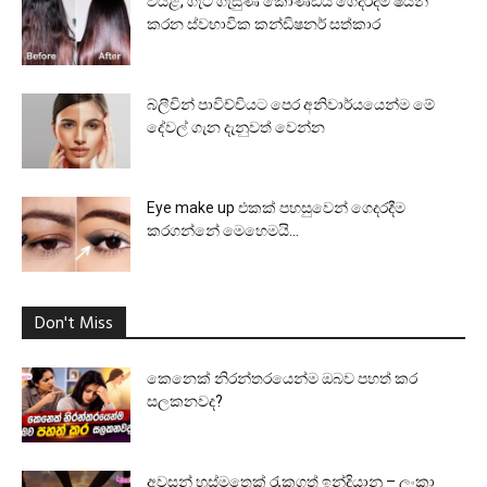
වියළි, ගැට ගැසුණ කොණ්ඩය ගෙදරදිම ෂයින්
කරන ස්වභාවික කන්ඩිෂනර් සත්කාර
බ්ලීචින් පාවිච්චියට පෙර අනිවාර්යයෙන්ම මේ
දේවල් ගැන දැනුවත් වෙන්න
Eye make up එකක් පහසුවෙන් ගෙදරදීම
කරගන්නේ මෙහෙමයි…
Don't Miss
කෙනෙක් නිරන්තරයෙන්ම ඔබව පහත් කර
සලකනවද?
අවසන් හුස්මතෙක් රැකගත් ඉන්දියානු – ලංකා