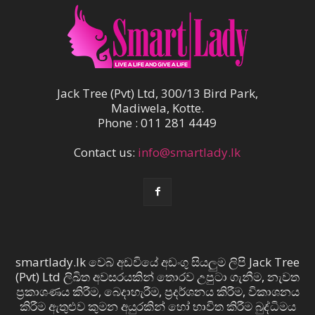
Jack Tree (Pvt) Ltd, 300/13 Bird Park,
Madiwela, Kotte.
Phone : 011 281 4449
Contact us:
info@smartlady.lk
smartlady.lk වෙබ් අඩවියේ අඩංගු සියලුම ලිපි Jack Tree
(Pvt) Ltd ලිඛිත අවසරයකින් තොරව උපුටා ගැනීම, නැවත
ප්‍රකාශණය කිරීම, බෙදාහැරීම, ප්‍රදර්ශනය කිරීම, විකාශනය
කිරීම ඇතුළුව කුමන අයුරකින් හෝ භාවිත කිරීම බුද්ධිමය