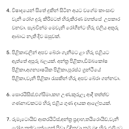
විෂාදයෙන් සිතේ දුකින් සිටින අයට වගේම කාංසාව
වැනි රෝග දුරු කිරීමටත් හිරුකිරණ මහත්සේ උපකාර
වනවා. සැබවින්ම මෙවැනි රෝගීන්ට හිරු එලිය අතුරු
ආබාධ නැති දිව ඔසුවක්.
පිළිකාවලින් අපව බේරා ගැනීමට ළා හිරු එළියට
ඇත්තේ අපූරු බලයක්. අන්ත්‍ර පිළිකා,ඩිම්බකෝෂ
පිළිකා,අගන්‍යාෂයික පිළිකා,පුරස්ථ ග්‍රන්ථියේ
පිළිකා,වැනි පිළිකා රැසකින් හිරු අපව බේරා ගන්නවා.
සොරයිසිස්,එග්සිමා,කහ උණ,කුරුලෑ ආදී තත්ත්ව
ගණනාවකටම හිරු එළිය ගුණ දායක ආලේපයක්.
රුමැටොයිඩ් ආතරයිටිස්,අන්ත්‍ර ප්‍රදාහ,තයිරොයිඩ්,වැනි
රෝග තත්වයන්ගෙන් පිඩා විඳිනවා නම් මඳ හිරු එලියට