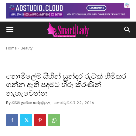
Home
Beauty
නොමිලේම සිහින් සුන්දර රුවක් හිමිකර
ගන්න ඇති පදමට හිරු කිරණින්
නැහැවෙන්න
By
චම්මි ඉරේෂා කරපුටුගල
නොවැම්බර් 22, 2016