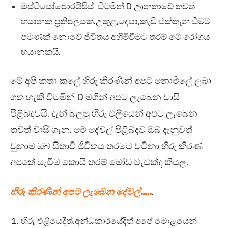
ඔස්ටියෝපොරයිසිස් විටමින් D ඌනතාවේ තවත්
භයානක ප්‍රතිපලයක්.උකුළ,දෙපා,කැඩී එක්තැන් වීමට
පමණක් නොවේ ජීවිතය අහිමිවීමට තරම් මේ රෝගය
භයානකයි.
මේ අපි කතා කලේ හිරු කිරණින් අපට නොමිලේ ලබා
ගත හැකි විටමින් D මගින් අපට ලැබෙන වාසි
පිළිබදවයි. දැන් බලමු හිරු එලියෙන් අපට ලැබෙන
තවත් වාසි ගැන. මේ දේවල් පිළිබදව ඔබ දැනුවත්
වුනාම ඔබ සිතාවි ජීවිතය තරමට වටිනා හිරු කිරණ
අපතේ යැවීම කොයි තරම් මෝඩ වැඩක්ද කියල.
හිරු කිරණින් අපට ලැබෙන දේවල්…..
.
හිරු එළියෙදීත්,අන්ධකාරයේදීත් අපේ මොළයෙන්