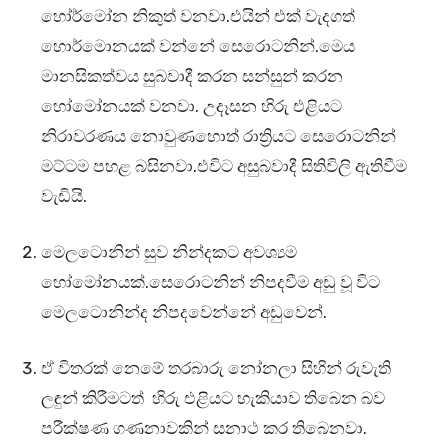
හෝර්මෝන නිකුත් වනවා.එයින් එක් වැදගත්
හොර්මොනයක් වන්නේ සෙරොටනින්.මෙය
මානසිකත්වය සුබවාදී කරන සන්සුන් කරන
හෝමෝනයක් වනවා. උදෑසන හිරු එළියට
නිරාවරණය නොවුණහොත් රාත්‍රියට සෙරොටනින්
මට්ටම පහළ බසිනවා.එවිට අසුබවාදී සිතිවිලි ඇතිවීම
වැඩියි.
මෙලටොනින් සුව නින්දකට අවශ්‍යම
හෝමෝනයක්.සෙරොටනින් නිපදවීම අඩු වූ විට
මෙලටොනින්ද නිපදවෙන්නේ අඩුවෙන්.
ඒ විතරක් නෙමේ තරබාරු නෝනලා සිහින් රුවැති
ලඳුන් කිරීමටත් හිරු එළියට හැකියාව තිබෙන බව
පරීක්ෂණ ගණනාවකින් සනාථ කර තිබෙනවා.