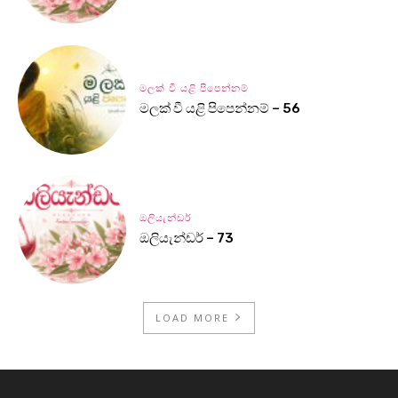
මලක් වී යළි පිපෙන්නම්
මලක් වී යළි පිපෙන්නම් – 56
ඔලියැන්ඩර්
ඔලියැන්ඩර් – 73
LOAD MORE