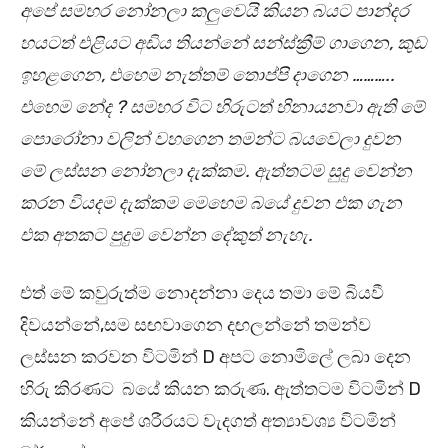
අපේ සමහර නෝනලා කලුවෙයි කියන බයට පාන්දර
හයටත් එළියට අඩිය තියන්නේ සන්ස්ක්‍රීම් ගාගෙන, කුඩ
ඉහළගෙන, එහෙම නැත්තම් තොප්පි දාගෙන ………..
එහෙම නේද ? සමහර විට හිරුටත් හිනායනවා ඇති මේ
පොරෝනා වලින් වහගෙන තමන්ට බයවෙලා දුවන
මේ ලස්සන නෝනලා දැක්කම. ඇත්තටම සුදු වෙන්න
කරන වියදම දැක්කම මෙහෙම බයේ දුවන එක ගැන
එක අතකට පුදුම වෙන්න දේකුත් නැහැ.
එත් මේ කවුරුත්ම නොදන්නා දෙය තමා මේ බියවී
දිවයන්නේ,සම සඟවාගෙන දඟලන්නේ තමන්ව
ලස්සන කරවන විටමින් D අපට නොමිලේ ලබා දෙන
හිරු කිරණට බයේ කියන කරුණ. ඇත්තටම විටමින් D
කියන්නේ අපේ ශරීරයට වැදගත් අත්‍යාවශ්‍ය විටමින්