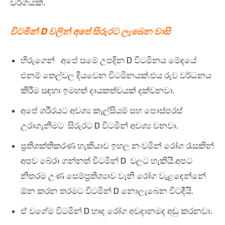
වර්ගයක්.
විටමින් D වලින් අපේ සිරුරට ලැබෙන වාසි
හිරුගෙන් අපේ සමේ උපදින D විටමිනය මේදයේ
එනම් තෙල්වල දියවෙන විටමිනයක්.එය රුව වර්ධනය
කිරීම සඳහා ඉමහත් දායකත්වයක් දක්වනවා.
අපේ ශරීරයට අවශ්‍ය කැල්සියම් සහ පොස්පරස්
උරාගැනීමට සිරුරට D විටමින් අවශ්‍ය වනවා.
ප්‍රතිශක්තිකරණ හැකියාව ඉහල නංවමින් රෝග රැසකින්
අපව බේරා ගන්නත් විටමින් D වලට හැකියි.අපට
නිතරම උණ සෙම්ප්‍රතිශ්‍යාව වැනි රෝග වැළඳෙන්නේ
ඕන කරන තරමට විටමින් D නොලැබෙන විටදීයි.
ඒ වගේම විටමින් D හෘද රෝග අවදානමද අඩු කරනවා.