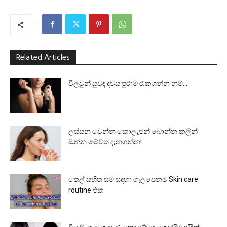
Related Articles
විලවුන් සුවඳ දවස පුරාම රැකගන්න නම්…
ලස්සන වෙන්න කොලැජන් බොන්න කලින්
ඔන්න මේවත් දැනගන්න!
තෙල් සහිත සම සඳහා ගැලපෙනම Skin care
routine එක