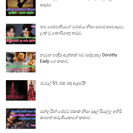
ආදරය
තම පෙම්වතියගේ මරණය නිසා සමාජ අපවාදයට
ලක් වූ කොරියානු තරුව
නැවත ඉපදීම ඇත්තක් බව ඔප්පු කල Dorothy
Eady ගෙ කතාව
රටවල් 51, එක රතු ඇඳුමයි!
ඔන්ලයින් පේමට් එකක් නිසා මුදල් සියල්ල අහිමි
කරගත් තරුණියකගේ කතාව