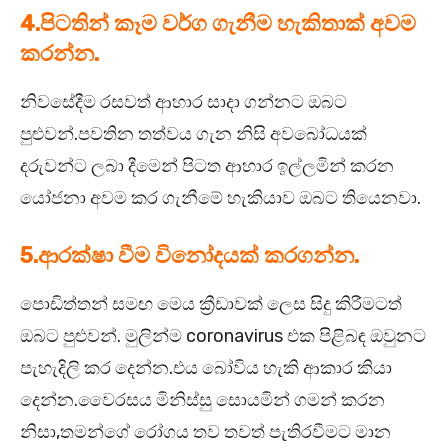
4.පිටතින් කෑම වර්ග ගැනීම හැකිතාක් අවම
කරන්න.
නිවසේදීම රසවත් ආහාර සාදා ගන්නට ඔබට
පුළුවන්.පවතින තත්වය ගැන නිසි අවබෝධයක්
දරුවන්ට ලබා දීමෙන් පිටත ආහාර ඉල්ලමින් කරන
යෝජනා අවම කර ගැනීමේ හැකියාව ඔබට තියෙනවා.
5.ආරක්ෂා වීම විනෝදයක් කරගන්න.
පොඩිත්තන් සමඟ මෙය ක්‍රීඩාවක් ලෙස සිදු කිරීමටත්
ඔබට පුළුවන්. මුලින්ම coronavirus එක පිළිබඳ ඔවුනට
පැහැදිලි කර දෙන්න.එය බෝවිය හැකි ආකාර කියා
දෙන්න.වෛරසය මිනිස්සු සොයමින් ගමන් කරන
නිසා,තමන්ගේ රෝගය තව තවත් පැතිරවීමට මාන