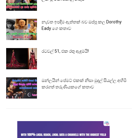
නැවත ඉපදීම ඇත්තක් බව ඔප්පු කල Dorothy
Eady ගෙ කතාව
රටවල් 51, එක රතු ඇඳුමයි!
ඔන්ලයින් පේමට් එකක් නිසා මුදල් සියල්ල අහිමි
කරගත් තරුණියකගේ කතාව