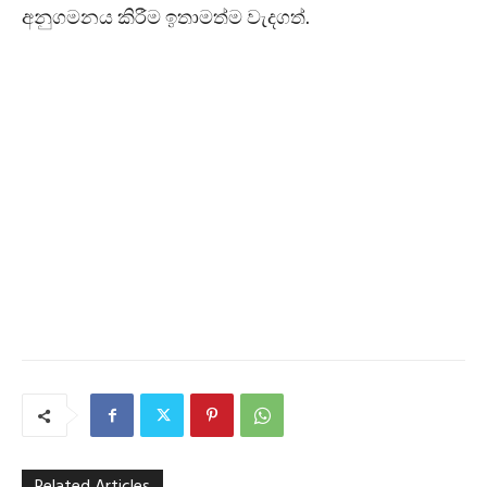
අනුගමනය කිරීම ඉතාමත්ම වැදගත්.