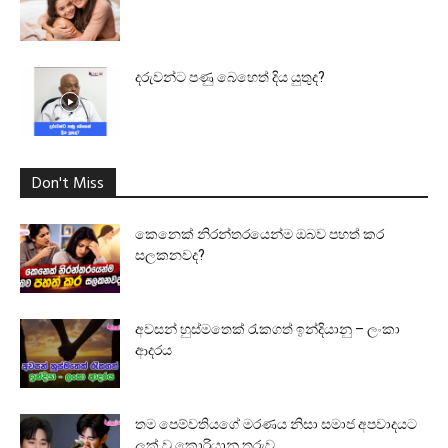
දරුවන්ට පණු බෙහෙත් දිය යුතුද?
Don't Miss
කෙනෙක් නිරන්තරයෙන්ම ඔබව පහත් කර
සලකනවද?
අවසන් හුස්මතෙක් රැකගත් ඉන්දියානු – ලංකා
ආදරය
තම පෙම්වතියගේ මරණය නිසා සමාජ අපවාදයට
ලක් වූ කොරියානු තරුව