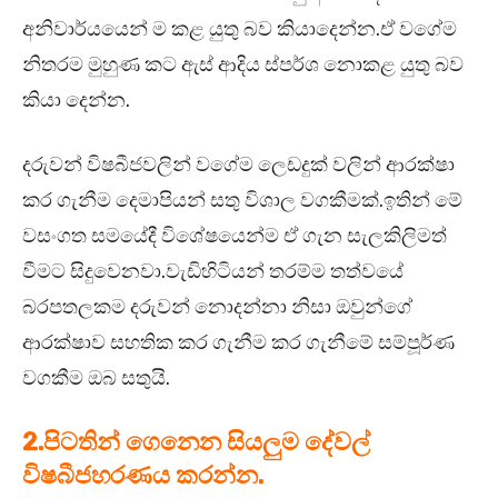
අනිවාර්යයෙන් ම කළ යුතු බව කියාදෙන්න.ඒ වගේම
නිතරම මුහුණ කට ඇස් ආදිය ස්පර්ශ නොකළ යුතු බව
කියා දෙන්න.
දරුවන් විෂබීජවලින් වගේම ලෙඩදුක් වලින් ආරක්ෂා
කර ගැනීම දෙමාපියන් සතු විශාල වගකීමක්.ඉතින් මේ
වසංගත සමයේදී විශේෂයෙන්ම ඒ ගැන සැලකිලිමත්
වීමට සිදුවෙනවා.වැඩිහිටියන් තරම්ම තත්වයේ
බරපතලකම දරුවන් නොදන්නා නිසා ඔවුන්ගේ
ආරක්ෂාව සහතික කර ගැනීම කර ගැනීමේ සම්පූර්ණ
වගකීම ඔබ සතුයි.
2.පිටතින් ගෙනෙන සියලුම දේවල්
විෂබීජහරණය කරන්න.