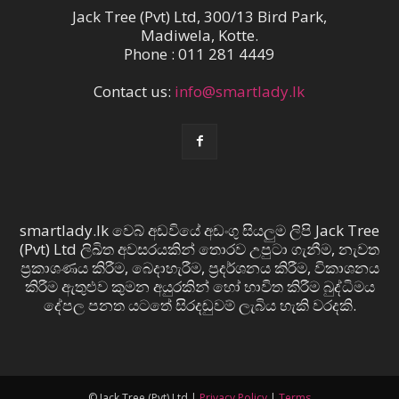
Jack Tree (Pvt) Ltd, 300/13 Bird Park,
Madiwela, Kotte.
Phone : 011 281 4449
Contact us:
info@smartlady.lk
smartlady.lk වෙබ් අඩවියේ අඩංගු සියලුම ලිපි Jack Tree
(Pvt) Ltd ලිඛිත අවසරයකින් තොරව උපුටා ගැනීම, නැවත
ප්‍රකාශණය කිරීම, බෙදාහැරීම, ප්‍රදර්ශනය කිරීම, විකාශනය
කිරීම ඇතුළුව කුමන අයුරකින් හෝ භාවිත කිරීම බුද්ධිමය
දේපල පනත යටතේ සිරදඬුවම් ලැබිය හැකි වරදකි.
© Jack Tree (Pvt) Ltd |
Privacy Policy
|
Terms