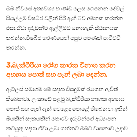
ඔබ නිවසේ අත්‍යවශ්‍ය භාණ්ඩ ලෙස ගෙනෙන දේවල්
සියල්ලම විෂබීජ වලින් පිරී ඇති බව අමතක කරන්න
එපා.ඒවා දරුවන්ට ඇල්ලීමට නොහැකි ස්ථානයක
තබන්න.විෂබීජ හරණයෙන් පසුව පමණක් පාවිච්චි
කරන්න.
3.බැක්ටීරියා රෝග කාරක විනාශ කරන
අහ්‍යාස පොත් සහ පෑන් ලබා දෙන්න.
ඇට්ලස් සමාගම මේ සඳහා විසඳුමක් රැගෙන ඇවිත්
තිබෙනවා. ලංකාවේ පළමු බැක්ටීරියා නාශක අභ්‍යාස
පොත් සහ පෑන් දැන් වෙළෙඳ පොළේ තිබෙනවා.ඉතින්
බියකින් සැකයකින් තොරව දරුවන්ගේ අධ්‍යාපන
කටයුතු සඳහා ඒවා ලබා ගන්නට ඔබට වාසනාව උදාවී