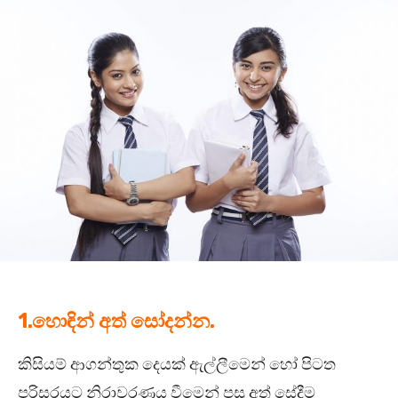
1.හොඳින් අත් සෝදන්න.
කිසියම් ආගන්තුක දෙයක් ඇල්ලීමෙන් හෝ පිටත
පරිසරයට නිරාවරණය වීමෙන් පසු අත් සේදීම