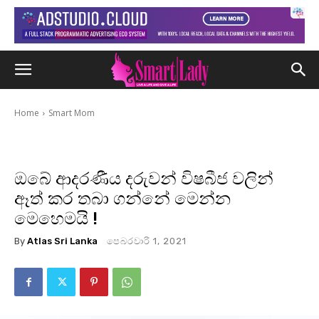
Home
Smart Mom
ඔබේ ආදරණීය දරුවන් විෂබීජ වලින්
ඈත් කර තබා ගන්නේ මෙන්න
මෙහෙමයි !
By
Atlas Sri Lanka
පෙබරවාරි 1, 2021