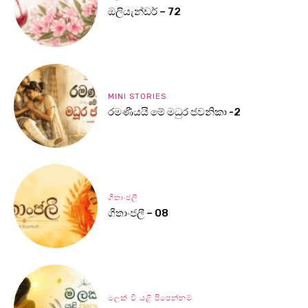
ඔලියැන්ඩර් – 72
MINI STORIES
රමණීයයි මේ මධුර ජවනිකා -2
ගීතාංජලී
ගීතාංජලී – 08
මලක් වී යළි පිපෙන්නම්