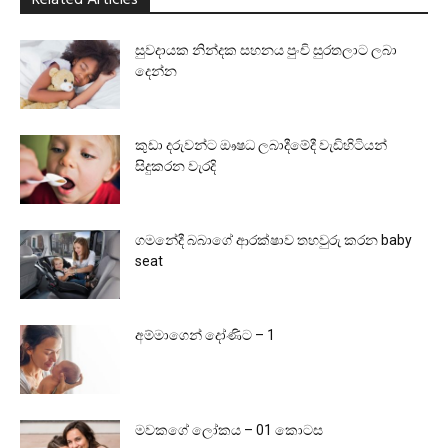
Related Articles
සුවදායක නින්දක සහනය පුංචි සුරතලාට ලබා
දෙන්න
කුඩා දරුවන්ට ඖෂධ ලබාදීමේදී වැඩිහිටියන්
සිදුකරන වැරදි
ගමනේදී බබාගේ ආරක්ෂාව තහවුරු කරන baby
seat
අම්මාගෙන් දෝණිට – 1
මවකගේ ලෝකය – 01 කොටස