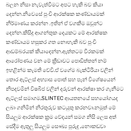
බලන නිසා නැවැත්වීමට අපට හැකි බව කියා
දෙන්න.නිවෙසේ පුංචි ආරක්ෂක කණ්ඩායමක්
නිර්මාණය කරන්න .ඉතින් ඒ වගකීම ඔවුන්ට
දෙන්න.කිසිදු ආගන්තුක දෙයකට මේ ආරක්ෂක
කණ්ඩායම හසුකර ගත නොහැකි බව පුංචි
ආඩම්බරයක් කියාදෙන්න.ඇත්තටම වීරකමක්
ආරෝපණය වන මේ ක්‍රීඩාවට පොඩිත්තන් නම්
ඉහළින්ම කැමති වේවි.ඒ වගේම බැක්ටීරියා වලින්
තොර ඇට්ලස් අභ්‍යාස පොත් සහ පෑන් විශේෂයෙන්
නිපදවමින් විෂබීජ වලින් දරුවන් ආරක්ෂා කර ගැනීමට
ඇට්ලස් සමාගම,SLINTEC ආයතනයේ සහයෝගයද
ලබා ගනිමින් නිරතුරුව කටයුතු කරනවා.නමුත් මේ
සියලුම ආරක්ෂක ක්‍රම වේදයන් සමග නිසි ලෙස අත්
සේදීම ඇතුලු සියලුම සෞඛ්‍ය පුරුදු ,නොකඩවා