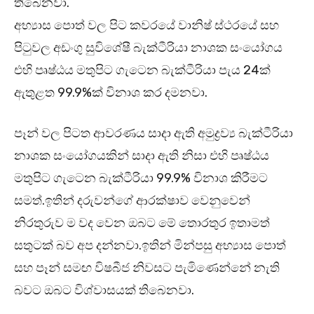
තිබෙනවා.
අභ්‍යාස පොත් වල පිට කවරයේ වානිෂ් ස්ථරයේ සහ
පිටුවල අඩංගු සුවිශේෂී බැක්ටීරියා නාශක සංයෝගය
එහි පෘෂ්ඨය මතුපිට ගැටෙන බැක්ටීරියා පැය 24ක්
ඇතුළත 99.9%ක් විනාශ කර දමනවා.
පෑන් වල පිටත ආවරණය සාදා ඇති අමුද්‍රව්‍ය බැක්ටීරියා
නාශක සංයෝගයකින් සාදා ඇති නිසා එහි පෘෂ්ඨය
මතුපිට ගැටෙන බැක්ටීරියා 99.9% විනාශ කිරීමට
සමත්.ඉතින් දරුවන්ගේ ආරක්ෂාව වෙනුවෙන්
නිරතුරුව ම වද වෙන ඔබට මේ තොරතුර ඉතාමත්
සතුටක් බව අප දන්නවා.ඉතින් මින්පසු අභ්‍යාස පොත්
සහ පෑන් සමඟ විෂබීජ නිවසට පැමිණෙන්නේ නැති
බවට ඔබට විශ්වාසයක් තිබෙනවා.