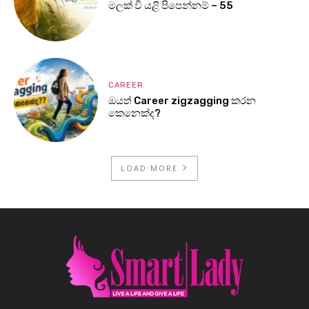
මලක් වී යළි පිපෙන්නම් – 55
CAREER
ඔයත් Career zigzagging කරන
කෙනෙක්ද?
LOAD MORE