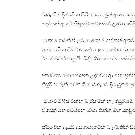
චාරුනි තදින් කියා සිටියා ය.නමුත් ඈ නො
හදවතේ ඇයට තිබූ ඉඩ තව තවත් උදුරා ගනිමි
“කොහොමත් ඒ ළමයා ගෙදර යන්නත් අකමැති න
ඉන්න නිසා විස්වාසයක් නෑනෙ මොනවා කරගන
එකේ මටත් පාලුයි.. ඩිලිවර් එක වෙනකම් ම
අත්‍යවශ්‍ය මොහොතක උදව්වට ආ නොදන්න
තිසුරි චාරුනී වෙත ගියා ය.ඇයට දිය යුතුම 
“ඔයාට ඔෆිස් එන්න බැරිකමක් නෑ තිසුරි.ම
විතරක් නෙවෙයිනෙ..ඔයා එන්න ඕන..කවුරුත
කිසිවෙකු ඇයට අපහාසාත්මක බැල්මකින් ව