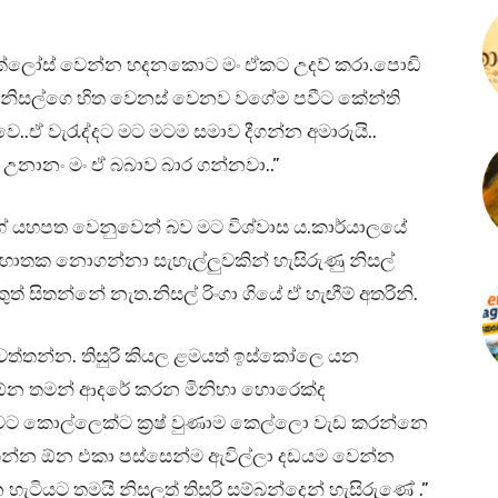
ල්ට ක්ලෝස් වෙන්න හදනකොට මං ඒකට උදව් කරා.පොඩි
 නිසල්ගෙ හිත වෙනස් වෙනව වගේම පවීට කේන්ති
ුවෙ..ඒ වැරැද්දට මට මටම සමාව දීගන්න අමාරුයි..
 උනානං මං ඒ බබාව බාර ගන්නවා..”
 යහපත වෙනුවෙන් බව මට විශ්වාස ය.කාර්යාලයේ
තක නොගන්නා සැහැල්ලුවකින් හැසිරුණු නිසල්
ුත් සිතන්නේ නැත.නිසල් රිංගා ගියේ ඒ හැඟීම් අතරිනි.
්තන්න. තිසුරි කියල ළමයත් ඉස්කෝලෙ යන
න තමන් ආදරේ කරන මිනිහා හොරෙක්ද
වට කොල්ලෙක්ට ක්‍රෂ් වුණාම කෙල්ලො වැඩ කරන්නෙ
ගන්න ඕන එකා පස්සෙන්ම ඇවිල්ලා දඩයම වෙන්න
ටියට තමයි නිසලුත් තිසුරි සම්බන්දෙන් හැසිරුණේ .”