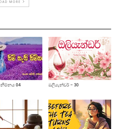
OAD MORE
ි නිම්නය 04
ඔලියැන්ඩර් – 30