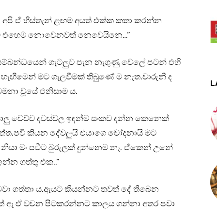
.. අපි ඒ හිස්තැන් ළඟම අයත් එක්ක කතා කරන්න
්තටම එහෙම නොවෙනවත් නෙවෙයිනෙ…”
 සම්බන්ධයෙන් ගැටලුව පැන නැගුණු වෙලේ පටන් එහි
ැඟීමෙන් මට ගැලවීමක් තිබුණේ ම නැත.චාරුනී ද
L
නා වූයේ එනිසාම ය.
 යාලු වෙච්ච දවස්වල ඉඳන්ම සංකව දන්න කෙනෙක්
ත්ත.පවී කියන දේවලුයි එයාගෙ චෝදනායි මට
නිසා මං පවීට බුරුලක් දුන්නෙම නෑ. ඒකෙන් උනේ
්න ගත්තු එක..”
මවා ගත්තා ය.ඇයට කියන්නට තවත් දේ තිබෙන
ගත් ඈ ඒ වචන පිටකරන්නට කාලය ගන්නා අතර පවා