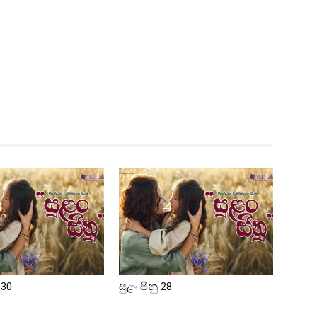
 30
සුළං සීනු 28