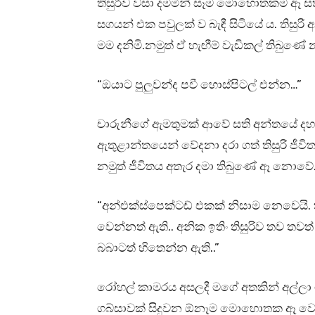
තිසුරිව වසා දමමින් සෑම මොහොතකම ඈ සත
සගයන් එක පවුලක් ව බැඳී සිටියේ ය. තිසුරි
මම දනිමි.නමුත් ඒ හැඟීම් වැඩිකල් තිබුණේ 
“ඔයාට පුලුවන්ද පවී හොස්පිටල් එන්න…”
චාරුනීගේ ඇමතුමක් ආවේ සති අන්තයේ දහව
ඇතුළාන්තයෙන් වේදනා දරා ගත් තිසුරි ජීවි
නමුත් ජීවිතය අතැර දමා තිබුණේ ඈ නොවේ
“අන්එක්ස්පෙක්ටඩ් එකක් නිසාම නෙවෙයි.
වෙන්නත් ඇති.. අනික ඉතිං තිසුරිව තව තව
බබාටත් හිතෙන්න ඇති..”
රෝහල් කාමරය අසලදී මගේ අතකින් අල්ලා 
ගබ්සාවක් සිදුවන ඕනෑම මොහොතක ඈ වෙත 