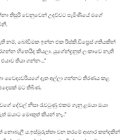
දන්නා තිසුරි වෙනුවෙන් උදව්වට පැමිණියේ මගේ
නි.
ම්, බෝඩිමක ඉන්න එක රිස්කි.ඩිප්‍රෙස් ගතියකින්
්න හිතෙයිද කියලා. යුගේන්ද්‍රනුත් ලංකාවෙ නැති
ං එයාව තියා ගන්නං…”
ා වෛද්‍යවරියගේ දෑත අල්ලා ගන්නට තීරණය කළ
උපදෙසක් මට තිබිණ.
ේ වගේ දේවල් නිසා රැවටුණු එකම ගෑනු ළමයා ඔයා
් ඔයාට මොකුත් කියන් නෑ..”
ත් නොබැලී ය.ඉස්මුරුත්තා වන තරමේ ආහාර කන්දකින්