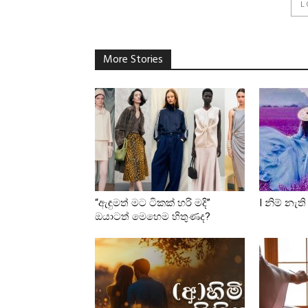
L
More Stories
“ඇඳුමත් මට ටිකක් හරි මදි”
I නිම් නැත
ඔයාටත් මෙහෙම හිතුණද?