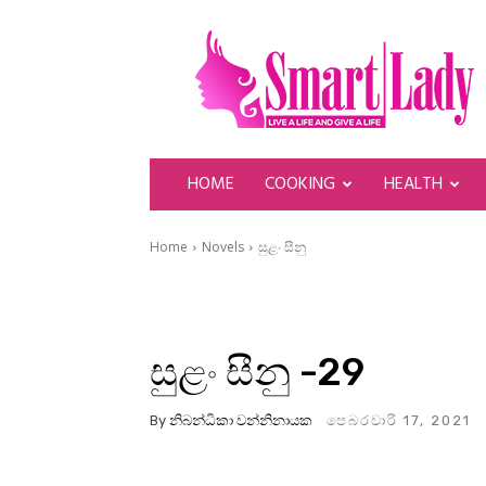
SmartLady
HOME
COOKING
HEALTH
Home
Novels
සුළං සීනු
සුළං සීනු -29
By
නිබන්ධිකා වන්නිනායක
පෙබරවාරි 17, 2021