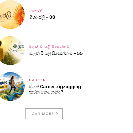
ගීතාංජලී
ගීතාංජලී – 08
මලක් වී යළි පිපෙන්නම්
මලක් වී යළි පිපෙන්නම් – 55
CAREER
ඔයත් Career zigzagging
කරන කෙනෙක්ද?
LOAD MORE