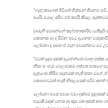
“ගෑනු කාගෙත් ජීවිතේ හිස්තැන් තියනව පවී
බයයි..එයාල අපිව ජජ් කරයි කියල. ඇත
චාරුනී පවසන්නේ කල්පනාකාරීව ය.තිසුරි
කොනක මා ද සිටින බවට දැනෙන වරදකාරී හ
ලෝචනා ද සමඟ ඒ ගැන පවසන්නට මට උවම
“මටත් පුදුම දුකක් දැනෙන්නෙ.චානු එක්ක
නිසා මං හැම වෙලාවකම ගත්තෙ සංකගෙ පැ
දැනුණෙ කිසිම පදනමක් නැති කතා වගේ. ඒ 
කොහෙටවත් නැති නිසලයෙක් පවීව අහන් ඉන
ලෝචනා එසේ පවසා වඩා දුක්බර මුහුණක් 
හැඩකි.මඳක් නෙරා ආ කුස මත අතක් තබා 