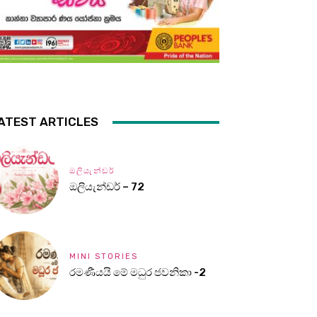
ATEST ARTICLES
ඔලියැන්ඩර්
ඔලියැන්ඩර් – 72
MINI STORIES
රමණීයයි මේ මධුර ජවනිකා -2