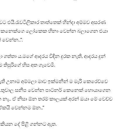
වට එයි.රැවටිලිකාර තාත්තෙක් හින්දා අම්මව අසරණ
තා කෙනෙක්ගෙ ලෝකෙක හිනා වෙන්න බලාගෙන එයා
 වෙන්න..”.
 ගත්තා ය.මගේ ආදරය විඳින දුරක නැති, ආදරය දුන්
 තිසුරිගේ හිස අත ගෑවෙමි.
ැති උනාම අම්මලා මාව ඉක්මනින් ම මැරි කෙරෙව්වෙ
්.තුවාල සනීප වෙන්න පාට්නර් කෙනෙක් හොයාගෙන
න නෑ.. ඒ නිසා ඕන තරම් කාලයක් අරන් ඔයා මේ වෙච්ච
.ඒකයි වෙන්නම ඕන..”
 මා කියන දේ පිළි ගන්නට ඇත.