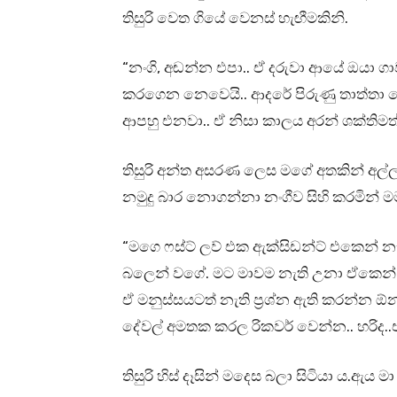
තිසුරි වෙත ගියේ වෙනස් හැඟීමකිනි.
“නංගි, අඬන්න එපා.. ඒ දරුවා ආයේ ඔයා ගා
කරගෙන නෙවෙයි.. ආදරේ පිරුණු තාත්
ආපහු එනවා.. ඒ නිසා කාලය අරන් ශක්තිමත්
තිසුරි අන්ත අසරණ ලෙස මගේ අතකින් අල්ලා
නමුදු බාර නොගන්නා නංගීව සිහි කරමින් මම
“මගෙ ෆස්ට් ලව් එක ඇක්සිඩන්ට් එකෙන් න
බලෙන් වගේ. මට මාවම නැති උනා ඒකෙන
ඒ මනුස්සයටත් නැති ප්‍රශ්න ඇති කරන්න ඕ
දේවල් අමතක කරල රිකවර් වෙන්න.. හරිද.
තිසුරි හිස් දෑසින් මදෙස බලා සිටියා ය.ඇය