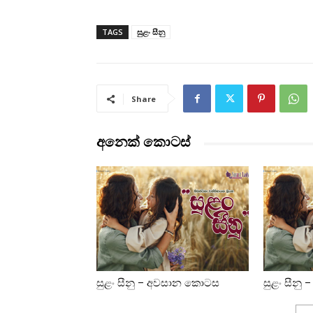
TAGS
සුළං සීනු
Share
අනෙක් කොටස්
සුළං සීනු – අවසාන කොටස
සුළං සීනු –