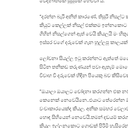
වේදනාත්මක සුසුමක් හෙළුවා ය.
“දරන්න බැරි අනිත් කාරණේ, තිසුරි නිස
කියුට් කෙල්ලක් නිසල් එක්කම ඉන්නකොට
ගිහින් නිසල්ගෙන් ඈත් වෙයි කියලයි මං හිත
ඉස්සර වගේ දරුවෙක් ගැන හූල්ලපු කාලයක්
ලෝචනා සියල්ල ඉටු කරන්නට ඇත්තේ මගේ
සිටින තනිකඩ තරුණයන් පවා ඇතැම් මොහො
විවාහ වී දරුවෙක් හිඳින පියෙකු බව කිසිවෙක
“ඔයාලා ඔයාලට චෝදනා කරගන්න එක නවත
කෙනෙක් නෙවෙයිනෙ..එයාට තේරෙන්න ඕ
වංචාකාරයෙක්ද කියල. අනික සමහර වෙලා
හොඳ සිහියෙන් නෙවෙයි.තමන් දඩයම් කර
කියල ඉල්ලනකොට ගොඩක් පිරිමි හැසිරෙන හැ