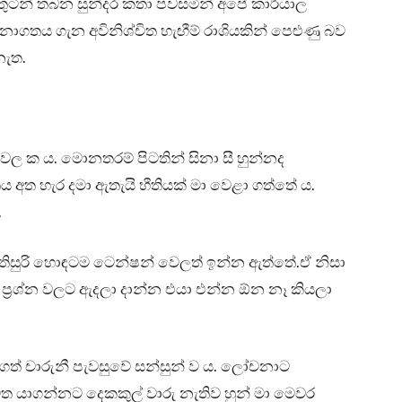
ුටින් තබන සුන්දර කතා පවසමින් අපේ කාර්යාල
 අනාගතය ගැන අවිනිශ්චිත හැඟීම් රාශියකින් පෙළුණු බව
නැත.
ල ක ය. මොනතරම් පිටතින් සිනා සී හුන්නද
තය අත හැර දමා ඇතැයි භීතියක් මා වෙළා ගත්තේ ය.
.
 තිසුරි හොඳටම ටෙන්ෂන් වෙලත් ඉන්න ඇත්තේ.ඒ නිසා
ත් ප්‍රශ්න වලට ඇදලා දාන්න එයා එන්න ඕන නෑ කියලා
ගත් චාරුනී පැවසුවේ සන්සුන් ව ය. ලෝචනාට
යාගන්නට දෙකකුල් වාරු නැතිව හුන් මා මෙවර