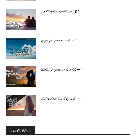
හේමන්ත සන්ධ්‍යා -01
ඈත දුර ආකාසේ -01
ඔබට ඇහෙනව නම් – 1
මන්දාරම් හැන්දෑවක – 1
Don't Miss