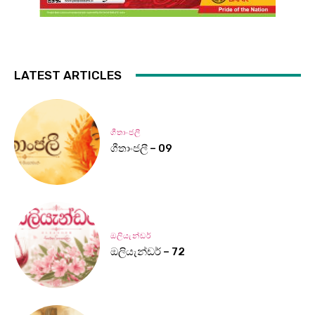
LATEST ARTICLES
ගීතාංජලී
ගීතාංජලී – 09
ඔලියැන්ඩර්
ඔලියැන්ඩර් – 72