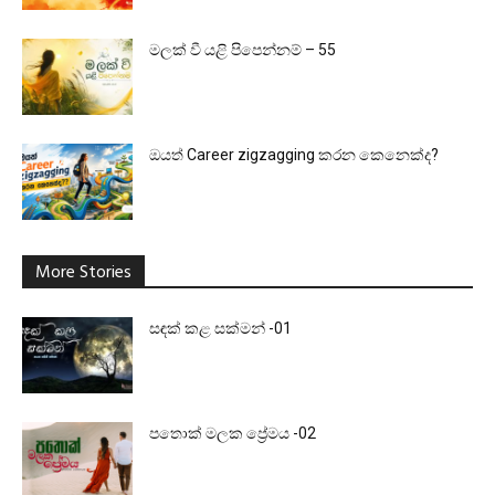
මලක් වී යළි පිපෙන්නම් – 55
ඔයත් Career zigzagging කරන කෙනෙක්ද?
More Stories
සඳක් කළ සක්මන් -01
පතොක් මලක ප්‍රේමය -02