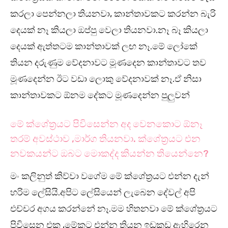
කරලා පෙන්නලා තියනවා, කාන්තාවකට කරන්න බැරි
දෙයක් නෑ කියලා ඔප්පු වෙලා තියනවා.නෑ බෑ කියලා
දෙයක් ඇත්තටම කාන්තාවක් ලඟ නෑ.මේ ලෝකේ
තියන දරුණුම වේදනාවට මූණදෙන කාන්තාවට තව
මූණදෙන්න ඊට වඩා ලොකු වේදනාවක් නෑ.ඒ නිසා
කාන්තාවකට ඕනම දේකට මූණදෙන්න පුලුවන්
මේ ක්ශේත්‍රයට පිවිසෙන්න අද වෙනකොට ඕනෑ
තරම් අවස්ථාව ,මාර්ග තියනවා. ක්ශේත්‍රයට එන
නවකයන්ට ඔබට මොකද්ද කියන්න තියෙන්නෙ?
මං කලිනුත් කිව්වා වගේම මේ ක්ශේත්‍රයට එන්න දැන්
හරිම ලේසියි.අපිට ලේසියෙන් ලැබෙන දේවල් අපි
එච්චර අගය කරන්නේ නෑ.මම හිතනවා මේ ක්ශේත්‍රයට
පිවිසෙන එක ,මේකට එන්න තියන ඉඩකඩ ඇහිරෙන