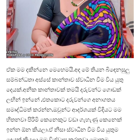
ඒක මම දකින්නෙ මෙහෙමයි.අද මේ තියන බිඳෙනසුලු
සම්බන්ධතා අස්සේ කාන්තාව ස්වාධීන වීම විය යුතු
දෙයක්.අනික කාන්තාවක් තමයි දරුවන්ට ගොඩක්
ලඟින් ඉන්නේ ,එතකොට දරුවන්ගෙ අනාගතය
සමෘද්ධිමත් කරන්න,ඔවුන්ට ආදර්ශයක් විදියට මම
හිතනවා පිරිමි කෙනෙකුට වඩා ගැහැණු කෙනෙක්
ඉන්න ඕන කියලා.ඒ නිසා ස්වාධීන වීම විය යුතුම
දෙයක් කියලා මම විශ්වාස කරනවා මොනම