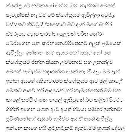
ක්ශේත්‍රයට නවකයෝ එන්න ඕන.නැත්තම් මේකේ
පැවැත්මක් නෑ.මම මේ ක්ශේත්‍රයට ඇවිල්ලා අවුරුදු
විස්සකට කිට්ටුයි.එතකොට මට දැන් මගේ බාහිර
ස්වරූපය අනුව කරන්න පුලුවන් චරිත තෝරා
බේරාගෙන නෙ කරන්නෙ.චරිතෙකට අලුත් ළමයෙක්
ඇවිල්ලා ඉන්නවා නම් ඇයට හෝ ඔහුට හෝ මේ
ක්ශේත්‍රයට එන්න තියන උවමනාව සහ උනන්දුව
මේකේ පැවැත්ම හදාගන්න එකේ නෑ කියලා මම දැන්
ඉන්න අයගේ දකිනවා.මම ක්ශේත්‍රයට ආව මුල් කාලේ
මේකට ආවේ හරි ආදරෙන්.හරි කැමැත්තෙන්.මම එන
කාලේ තමයි රංගන පාසල් ඇතිවුනේ.ඊට කලින් පිටරට
ගිහින් ඉගෙන ගෙන ආව අයත් හිටියා.සමහර ඉන්නවා
ප්‍රවීණයන්ගේ ඇසුරේ හැදිච්ච අය.ඒ අයත් ඇවිල්ලා
ඉන්නෙ කාගෙ හරි ගුරුහරුකම් ඇතුව.මම හුගක් දේවල්