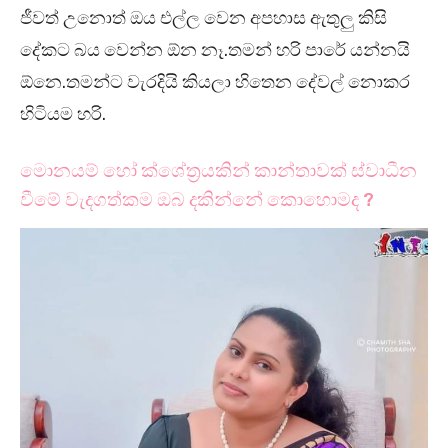
ජීවත් උනොත් ඔය එල්ල වෙන අපහාස ඇතුලු කිසි
දේකට බය වෙන්න ඕන නෑ.තමන් හරි පාරේ යන්නයි
ඕනෙ.තමන්ට වැරදියි කියලා හිතෙන දේවල් නොකර
හිටියම හරි.
මොනයම් හෝ ක්ශේත්‍රයකින් කාන්තාවක් ස්වාධීන
වීමේ වැදගත්කම ඔබ දකින්නේ කොහොමද ?