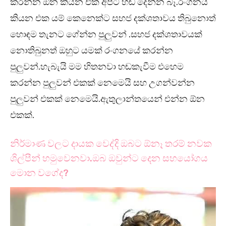
කරන්න ඕන කියන එක අපිට හඬ දෙන්න බෑ.රංගනය
කියන එක යම් කෙනෙක්ට සහජ දක්ශතාවය තිබුනොත්
හොඳම තැනට ගේන්න පුලුවන් .සහජ දක්ශතාවයක්
නොතිබුනත් ඔහුට යමක් රංගනයේ කරන්න
පුලුවන්.හැබැයි මම හිතනවා හඬකැවීම එහෙම
කරන්න පුලුවන් එකක් නෙමෙයි සහ උගන්වන්න
පුලුවන් එකක් නෙමෙයි.ඇතුලාන්තයෙන් එන්න ඕන
එකක්.
නිර්මාණ වලට දායක වෙද්දි ඔබට ඕනෑ තරම් නවක
ශිල්පීන් හමුවෙනවා.ඔබ ඔවුන්ට දෙන සහයෝගය
මොන වගේද?