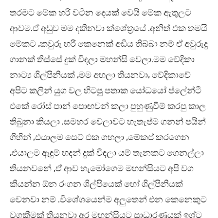
තරමට මේක හරි වටින දෙයක් වෙයි මේක ඇතුලට
ආවම.ඒ අඩුව මම දකිනවා ක්ශේත්‍රයේ .අනිත් එක තමයි
මේකට ,කවුරු හරි කෙනෙක් අඩිය තිබ්බා නම් ඒ අවුරුදු
ගානක් තිස්සේ දුක් විඳලා මහන්සි වෙලා.මම වේදිකා
නාට්‍ය ශිල්පිනියක් ,මම අහලා තියනවා, වේදිකාවේ
අපිට කලින් යුග වල හිටපු පතාක යෝධයෝ ප්ලේන්ටී
එකේ රෝස් පාන් පොඟවන් කලා පුහුණුවීම් කරපු කාල
තිබුනා කියලා .සමහර වෙලාවට හැතැප්ම ගනන් පයින්
ගිහින් ,එයාලම සෙට් එක ගහලා ,මේකප් කරගෙන
,එයාලම ඇඳුම් හදන් දුක් විඳලා යම් තැනකට ගෙනල්ලා
තියනවනේ ,ඒ ආව හැමෝගෙම මහන්සියට අපි වග
කියන්න ඕන රංගන ශිල්පියෙක් හෝ ශිල්පිනියක්
වෙනවා නම් .විශේශයෙන්ම අලුතෙන් එන කෙනෙකුට
වගකීමක් තියනවා අර මහන්සියට සාධාරණයක් ඉශ්ට