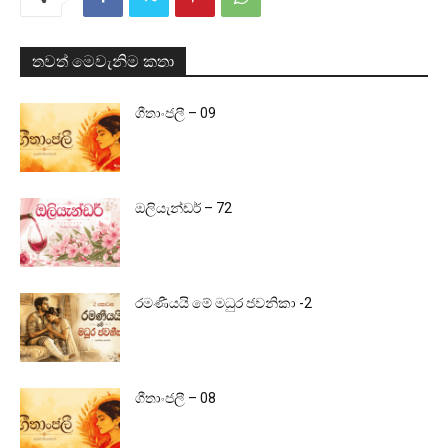
තවත් මෙවැනිම කතා
ගීතාංජලී – 09
ඔලියැන්ඩර් – 72
රමණීයයි මේ මධුර ජවනිකා -2
ගීතාංජලී – 08