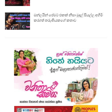
ඔන්ලයින් පේමට් එකක් නිසා මුදල් සියල්ල අහිමි
කරගත් තරුණියකගේ කතාව