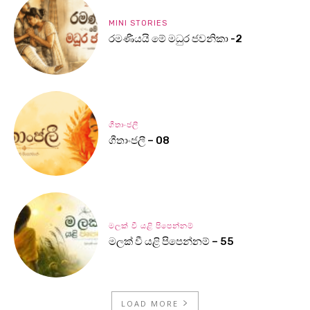
MINI STORIES
රමණීයයි මේ මධුර ජවනිකා -2
ගීතාංජලී
ගීතාංජලී – 08
මලක් වී යළි පිපෙන්නම්
මලක් වී යළි පිපෙන්නම් – 55
LOAD MORE