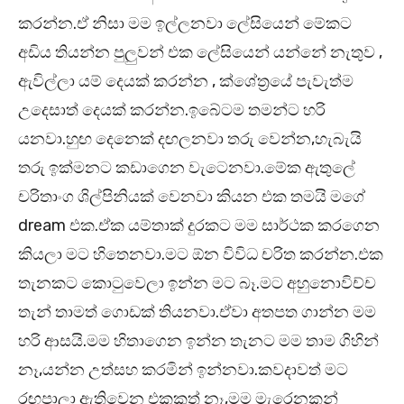
කරන්න.ඒ නිසා මම ඉල්ලනවා ලේසියෙන් මේකට
අඩිය තියන්න පුලුවන් එක ලේසියෙන් යන්නේ නැතුව ,
ඇවිල්ලා යම් දෙයක් කරන්න , ක්ශේත්‍රයේ පැවැත්ම
උදෙසාත් දෙයක් කරන්න.ඉබේටම තමන්ට හරි
යනවා.හුඟ දෙනෙක් දඟලනවා තරු වෙන්න,හැබැයි
තරු ඉක්මනට කඩාගෙන වැටෙනවා.මේක ඇතුලේ
චරිතාංග ශිල්පිනියක් වෙනවා කියන එක තමයි මගේ
dream එක.ඒක යම්තාක් දුරකට මම සාර්ථක කරගෙන
කියලා මට හිතෙනවා.මට ඕන විවිධ චරිත කරන්න.එක
තැනකට කොටුවෙලා ඉන්න මට බෑ.මට අහුනොවිච්ච
තැන් තාමත් ගොඩක් තියනවා.ඒවා අතපත ගාන්න මම
හරි ආසයි.මම හිතාගෙන ඉන්න තැනට මම තාම ගිහින්
නෑ,යන්න උත්සහ කරමින් ඉන්නවා.කවදාවත් මට
රඟපාලා ඇතිවෙන එකකුත් නෑ,මම මැරෙනකන්