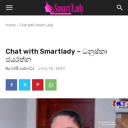
Home
Chat with Smart Lady
Chat with Smartlady – ධනුෂ්කා
ජයරත්න
By
හර්ෂි සේනාධීර
මාර්තු 13, 2021