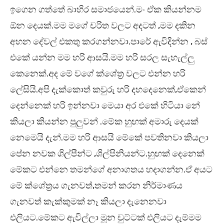
ඉගෙන ගත්තේ බාහිර සමාජයෙන්.මං ඒක කියන්නම
ඕන දෙයක්.මම මගේ චරිත වලට අදටත් ,මම දකින
අහන දේවල් එකතු කරගන්නවා.පාරේ ඇවිදින්න , බස්
එකේ යන්න මම හරි ආසයි.මම හරි සරල සැහැල්ලු
කෙනෙක්.අද මේ වගේ ක්ශේත්‍ර වලට එන්න හරි
ලේසියි.අපි දැක්කොත් කවුරු හරි දහදෙනෙක්,ඒකෙන්
දෙන්නෙක් හරි ඉන්නවා මෙයා අර එකේ හිටියා නේ
කියලා කියන්න පුලුවන් .මේක හුඟක් අමාරු දෙයක්
නෙමෙයි දැන්.මම හරි ආසයි මේකේ පවතිනවා කියලා
පේන නවක ශිල්පීන්ට ,ශිල්පිනියන්ට.හුඟක් දෙනෙක්
මේකට එන්නෙ තමන්ගේ අනාගතය හදාගන්න.ඒ අයට
මේ ක්ශේත්‍රය ගැනවත්,තමන් කරන නිර්මාණය
ගැනවත් කැක්කුමක් නෑ කියලා දැනෙනවා
එලියට.මේකට ඇවිල්ලා මූන චුට්ටක් එලියට දැම්මම