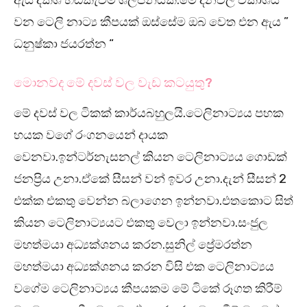
වන ටෙලි නාට්‍ය කීපයක් ඔස්සේම ඔබ වෙත එන ඇය ”
ධනුෂ්කා ජයරත්න “
මොනවද මේ දවස් වල වැඩ කටයුතු?
මේ දවස් වල ටිකක් කාර්යබහුලයි.ටෙලිනාට්‍යය පහක
හයක වගේ රංගනයෙන් දායක
වෙනවා.ඉන්ටර්නැසනල් කියන ටෙලිනාට්‍යය ගොඩක්
ජනප්‍රිය උනා.ඒකේ සීසන් වන් ඉවර උනා.දැන් සීසන් 2
එක්ක එකතු වෙන්න බලාගෙන ඉන්නවා.එතකොට සිත්
කියන ටෙලිනාට්‍යයට එකතු වෙලා ඉන්නවා.සංජුල
මහත්මයා අධ්‍යක්ශනය කරන.සුනිල් ප්‍රේමරත්න
මහත්මයා අධ්‍යක්ශනය කරන විසි එක ටෙලිනාට්‍යය
වගේම ටෙලිනාට්‍යය කීපයකම මේ ටිකේ රූගත කිරීම්