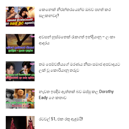
කෙනෙක් නිරන්තරයෙන්ම ඔබව පහත් කර
සලකනවද?
අවසන් හුස්මතෙක් රැකගත් ඉන්දියානු – ලංකා
ආදරය
තම පෙම්වතියගේ මරණය නිසා සමාජ අපවාදයට
ලක් වූ කොරියානු තරුව
නැවත ඉපදීම ඇත්තක් බව ඔප්පු කල Dorothy
Eady ගෙ කතාව
රටවල් 51, එක රතු ඇඳුමයි!