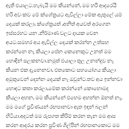
ඇති එයාලට.හැබැයි මම කියන්නේ, මම හරි ආදරෙයි
හරි අවංකව මේ ක්ශේත්‍රයට ඇවිල්ලා මේක ඇතුලේ යම්
දෙයක් කරලා, ක්ශේත්‍රයත් ,අනිත් අයවත් අරගෙන
ඉස්සරහට යන ,නිර්මාණ වලට දායක වෙන
අයට.සමහර අය ඇවිල්ල දෙයක් කරන්න උත්සහ
කරන්නෙ නෑ කියලා පේන කෙනෙකුට උනත් මම
හොඳින් සලකනවා.නමුත් එයාලා තුල උනන්දුව නෑ
කියන එක දැනෙනවා, එතකොට සහයෝගය කියලා
අමුතුවෙන් දෙන්න දෙයක් නෑ ඔවුන්ට.තව අය ඉන්නවා
හොඳට කතා කරලා,මේක කරන්නේ කොහොමද
කියලා අහන, මම කියන්නේ එහෙම අහන්න ඕනත් නෑ,
මම මගේ ප්‍රවීණයන් රඟපානවා ඈත ඉඳන් බලන්
හිටියා.අදටත් මම රූපගත කිරිම් කරන තැන මම ආස
කරන ආදරය කරන ප්‍රවීණ ශිල්පීන් රඟපානකොට මම