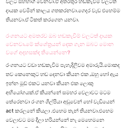
වලට සහභාගී වෙනවා.ඒ අතරතුර හඬකැවීම් වලටත්
දායක වෙමින් කාලය ගතකරනවා.ගෙදර වැඩ එහෙම්ම
තියනවා.ඒ ටිකත් කරගෙන යනවා.
රංගනයට අමතරව ඔබ හඬකැවීම් වලටත් දායක
වෙනවා.මේ ක්ශේත්‍රයන් දෙක ගැන ඔබට මොන
වගේ අදහසක්ද තියෙන්නෙ?
රංගනයට වඩා හඬකැවීම පැහැදිලිවම අමාරුයි.මොකද
තව කෙනෙකුට හඬ දෙනවා කියන එක ,ඔහු හෝ ඇය
ඉන්න මූඩ් එකට යනවා කියන එක ලොකු
අභියෝගයක්.ඒ කියන්නේ සමහර වෙලාවට මටම
තේරෙනවා රංගන ශිල්පියා අඩුවෙන් හෝ වැඩියෙන්
act කරලනේ කියලා .එහෙම තැන් තියනවා.එහෙම
වෙලාවට මම දීලා හරියන්නේ නෑ මෙහෙමනෙ