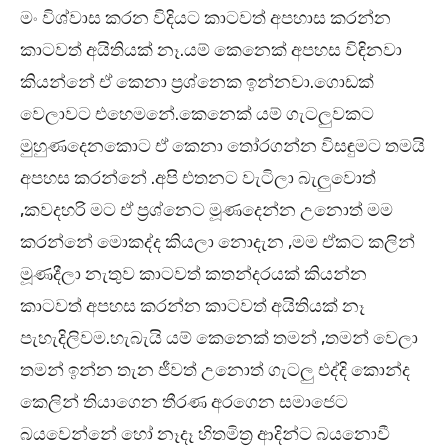
මං විශ්වාස කරන විදියට කාටවත් අපහාස කරන්න
කාටවත් අයිතියක් නෑ.යම් කෙනෙක් අපහස විඳිනවා
කියන්නේ ඒ කෙනා ප්‍රශ්නෙක ඉන්නවා.ගොඩක්
වෙලාවට එහෙමනේ.කෙනෙක් යම් ගැටලුවකට
මුහුණදෙනකොට ඒ කෙනා තෝරගන්න විසඳුමට තමයි
අපහස කරන්නේ .අපි එතනට වැටිලා බැලුවොත්
,කවදහරි මට ඒ ප්‍රශ්නෙට මූණදෙන්න උනොත් මම
කරන්නේ මොකද්ද කියලා නොදැන ,මම ඒකට කලින්
මූණදීලා නැතුව කාටවත් කතන්දරයක් කියන්න
කාටවත් අපහස කරන්න කාටවත් අයිතියක් නෑ
පැහැදිලිවම.හැබැයි යම් කෙනෙක් තමන් ,තමන් වෙලා
තමන් ඉන්න තැන ජීවත් උනොත් ගැටලු එද්දි කොන්ද
කෙලින් තියාගෙන තීරණ අරගෙන සමාජෙට
බයවෙන්නේ හෝ නෑදෑ හිතමිත්‍ර ආදින්ට බයනොවී