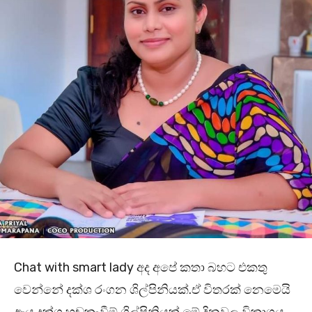
Chat with smart lady අද අපේ කතා බහට එකතු
වෙන්නේ දක්ශ රංගන ශිල්පිනියක්.ඒ විතරක් නෙමෙයි
ඇය දක්ශ හඬකැවීම් ශිල්පිනියක්.මේ දිනවල විකාශය