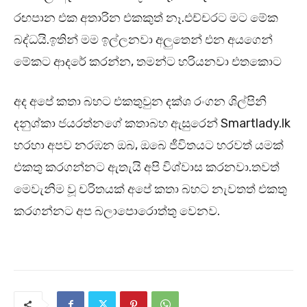
රඟපාන එක අතාරින එකකුත් නෑ.එච්චරට මට මේක
බද්ධයි.ඉතින් මම ඉල්ලනවා අලුතෙන් එන අයගෙන්
මේකට ආදරේ කරන්න, තමන්ට හරියනවා එතකොට
අද අපේ කතා බහට එකතුවුන දක්ශ රංගන ශිල්පිනි
දනුශ්කා ජයරත්නගේ කතාබහ ඇසුරෙන් Smartlady.lk
හරහා අපව නරඹන ඔබ, ඔබෙ ජීවිතයට හරවත් යමක්
එකතු කරගන්නට ඇතැයි අපි විශ්වාස කරනවා.තවත්
මෙවැනිම වූ චරිතයක් අපේ කතා බහට නැවතත් එකතු
කරගන්නට අප බලාපොරොත්තු වෙනව.