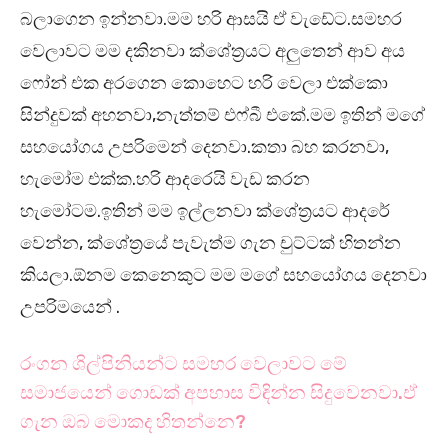
බලාගෙන ඉන්නවා.මම හරි ආසයි ඒ වැඩේට.සමහර
වෙලාවට මම දකිනවා ක්ශේත්‍රයට අලුතෙන් ආව අය
ෆෝන් එක අරගෙන කොහෙට හරි වෙලා එක්කො
සින්දුවක් අහනවා,නැත්තම් එෆ්බී එකේ.මම ඉතින් මගේ
සහයෝගය උපරිමෙන් දෙනවා.කතා බහ කරනවා,
හැමෝම එක්ක.හරි ආදරෙයි වැඩ කරන
හැමෝටම.ඉතින් මම ඉල්ලනවා ක්ශේත්‍රයට ආදරේ
වෙන්න, ක්ශේත්‍රයේ පැවැත්ම ගැන චුට්ටක් හිතන්න
කියලා.ඕනම කෙනෙකුට මම මගේ සහයෝගය දෙනවා
උපරිමයෙන් .
රංගන ශිල්පිනියන්ට සමහර වෙලාවට මේ
සමාජයෙන් ගොඩක් අපහාස විඳින්න සිදුවෙනවා.ඒ
ගැන ඔබ මොකද හිතන්නෙ?