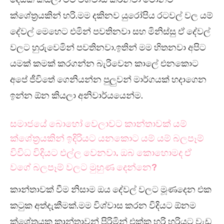
ක්ශේත්‍රයකින් හරි.මම දකිනව යුරෝපිය රටවල් වල යම්
දේවල් මෙහෙට එමින් පවතිනවා සහ මිනිස්සු ඒ දේවල්
වලට හුරුවෙමින් පවතිනවා.ඉතින් මම හිතනවා අපිට
යමක් කමක් කරගන්න බැරිවෙන කාලේ එනකොට
අපේ ජීවිතේ ගෙනියන්න පුලුවන් මාර්ගයක් හදාගෙන
ඉන්න ඕන කියලා අනිවාර්යයෙන්ම.
සමාජයේ බොහෝ වෙලාවට කාන්තාවක් යම්
ක්ශේත්‍රයකින් ඉදිරියට යනකොට යම් යම් බලපෑම්
විවිධ විදියට එල්ල වෙනවා. ඔබ කොහොමද ඒ
වගේ බලපෑම් වලට මුහුණ දෙන්නෙ?
කාන්තාවක් වීම නිසාම ඔය දේවල් වලට මූණදෙන එක
කටුක අත්දැකීමක්.මම විශ්වාස කරන විදියට ඕනම
ක්ශේත්‍රයක කාන්තාවන් පිරිමින් එක්ක හරි හරියට වැඩ