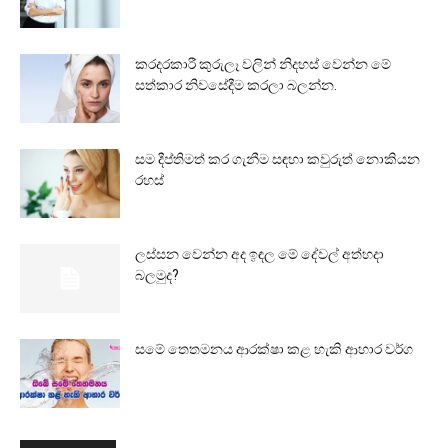
කරදරකාරී කුරුලෑ වලින් නිදහස් වෙන්න මේ
සත්කාර නිවසේදීම කරලා බලන්න.
සම දීප්තිමත් කර ගැනීම සඳහා කවුරුත් නොකියන
රහස්
ලස්සන වෙන්න අද ඉඳල මේ දේවල් අත්හදා
බලමුද?
සමේ තෙතමනය ආරක්ෂා කළ හැකි ආහාර වර්ග