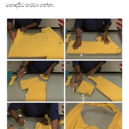
හොඳපිට හරවා ගන්න.