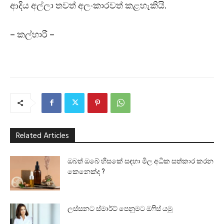
ආදිය අල්ලා තවත් අලංකාරවත් කළහැකියි.
– කල්හාරී –
Related Articles
ඔබත් ඔබේ හිසකේ සඳහා මිල අධික සත්කාර කරන
කෙනෙක්ද ?
ලස්සනට ස්මාර්ට් පෙනුමට ඔෆිස් යමු