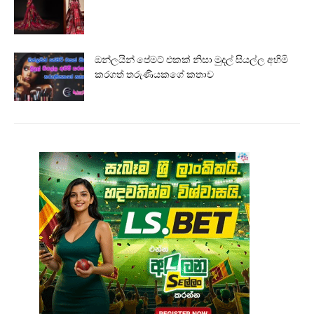
ඔන්ලයින් පේමට් එකක් නිසා මුදල් සියල්ල අහිමි
කරගත් තරුණියකගේ කතාව