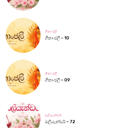
ගීතාංජලී
ගීතාංජලී – 10
ගීතාංජලී
ගීතාංජලී – 09
ඔලියැන්ඩර්
ඔලියැන්ඩර් – 72