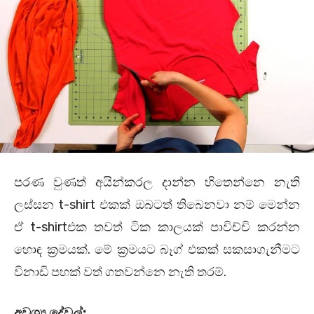
පරණ වුණත් අයින්කරල දාන්න හිතෙන්නෙ නැති
ලස්සන t-shirt එකක් ඔබටත් තිබෙනවා නම් මෙන්න
ඒ t-shirtඑක තවත් ටික කාලයක් පාවිච්චි කරන්න
හොඳ ක්‍රමයක්. මේ ක්‍රමයට බෑග් එකක් සකසාගැනීමට
විනාඩි පහක් වත් ගතවන්නෙ නැති තරම්.
අවශ්‍ය දේවල්: