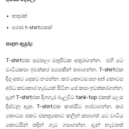
කතුරක්
පරණ t-shirtඑකක්
සාදන අයුරු:
T-shirtඑක සමතලා මතුපිටක අතුරාගන්න. එහි යට
වාටියකපා ඉවත්කර පසෙකින් තබාගන්න. T-shirtඑක
දිගු අතට දෙකට නමන්න. කර කොටස සහ අත් කොටස
අර්ධ කවාකාර හැඩයක් සිටින සේ කපා ඉවත්කරගන්න.
දැන් T-shirtඑක දිගහැර බැලූවිට tank-top එකක් ලෙස
දිස්වනු ඇත. T-shirtඑක කණපිට හරවාගන්න. කර
කොටස එකට එකතුකොට කලින් කපාගත් යට වාටිය
කොටසින් තදින් ගැට ගසාගන්න. දැන් නැවතත්