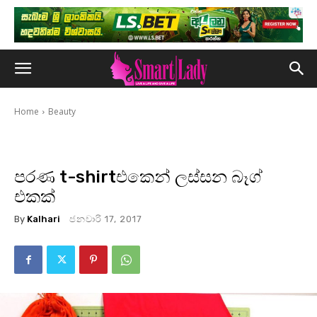
Home
Beauty
පරණ t-shirtඑකෙන් ලස්සන බෑග්
එකක්
By
Kalhari
ජනවාරි 17, 2017