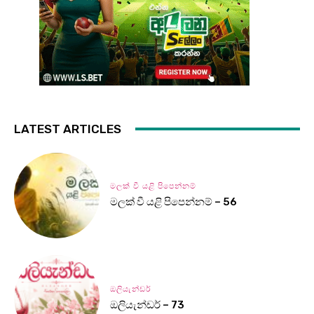
LATEST ARTICLES
මලක් වී යළි පිපෙන්නම්
මලක් වී යළි පිපෙන්නම් – 56
ඔලියැන්ඩර්
ඔලියැන්ඩර් – 73