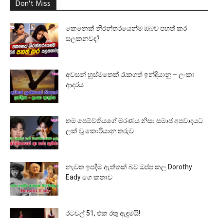
Don't Miss
කෙනෙක් නිරන්තරයෙන්ම ඔබව පහත් කර
සලකනවද?
අවසන් හුස්මතෙක් රැකගත් ඉන්දියානු – ලංකා
ආදරය
තම පෙම්වතියගේ මරණය නිසා සමාජ අපවාදයට
ලක් වූ කොරියානු තරුව
නැවත ඉපදීම ඇත්තක් බව ඔප්පු කල Dorothy
Eady ගෙ කතාව
රටවල් 51, එක රතු ඇඳුමයි!