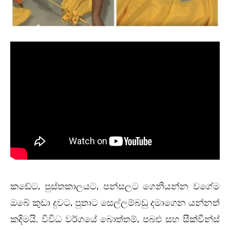
කඩේට, පුස්තකාලයට, පන්සලට ගෙනියන්න වගේම
ඔබේ කුඩා දුවට, පුතාට සෙල්ලම්බඩු දමාගෙන යන්නත්
කදිමයි. විවිධ වර්ගයේ බොත්තම්, පබළු සහ සීක්වීන්ස්