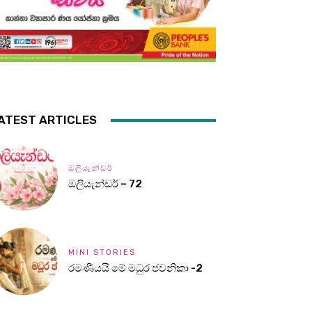
ATEST ARTICLES
ඔලියැන්ඩර්
ඔලියැන්ඩර් – 72
MINI STORIES
රමණීයයි මේ මධුර ජවනිකා -2