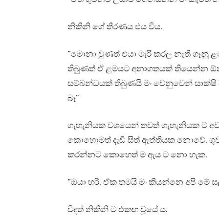
නිකිනි ගේ තීරණය එය විය.
“මොනා වුණත් එයා මැරි කරල නැති ගෑනු 
තිබුණත් ඒ ළමයට අනාගතයක් තියෙන්න ඕන න
සම්බන්ධයක් තිබුණයි මං වෙනුවෙන් සාක්
බෑ”
ගැහැනියක වශයෙන් තවත් ගැහැනියක ට අව
කොහොමත් දැඩි සිත් ඇත්තියක නොවේ. ගුව
කරන්නට කොහෙත් ම ඇය ට නො හැක.
“ඔයා හරි. ඒක තමයි මං කියන්නෙ අපි මේ ස
විදත් නිකිනි ට එකඟ වූයේ ය.