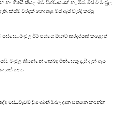
 හිතයි කියල මට විශ්වාසයක් නෑ මිස්. මිස් ට මංජුල
. කිසිම වරදක් නොකළ මිස් ඇයි වැරදි කරපු
ඊට පස්සෙ…මංජුල ඊට පස්සෙ ඔයාට කරදරයක් කළොත්
යි. මංජුල කියන්නේ කෙබඳු මිනිසෙකු දැයි දැන් ඇය
 දෙයක් නැත.
කද්ද මිස්…වැඩිම වුණොත් මරල දාන එකනෙ කරන්න