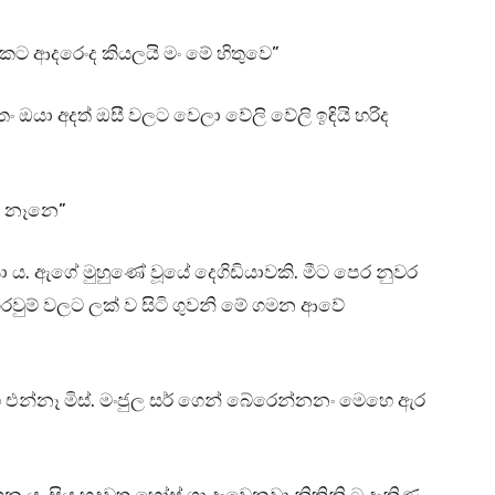
කට ආදරෙංද කියලයි මං මේ හිතුවෙ”
යා අදත් ඔසී වලට වෙලා වේලි වේලි ඉඳියි හරිද
ෙ නෑනෙ”
යා ය. ඇගේ මුහුණේ වූයේ දෙගිඩියාවකි. මීට පෙර නුවර
ෙරවුම් වලට ලක් ව සිටි ගුවනි මේ ගමන ආවේ
එන්නෑ මිස්. මංජුල සර් ගෙන් බේරෙන්නනං මෙහෙ ඇර