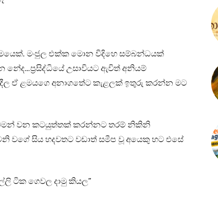
ළමයෙක්. මංජුල එක්ක මොන විදිහෙ සම්බන්ධයක්
ේද…ප්‍රසිද්ධියේ උසාවියට ඇවිත් අනියම්
ෂි දීල ඒ ළමයගෙ අනාගතේට කැළලක් ඉතුරු කරන්න මට
මන් වන කටයුත්තක් කරන්නට තරම් නිකිනි
නි වගේ සිය හදවතට වඩාත් සමීප වූ අයෙකු හට එසේ
ල්ලි ටික ගෙවල දාමු කියල”