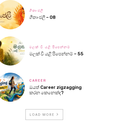
ගීතාංජලී
ගීතාංජලී – 08
මලක් වී යළි පිපෙන්නම්
මලක් වී යළි පිපෙන්නම් – 55
CAREER
ඔයත් Career zigzagging
කරන කෙනෙක්ද?
LOAD MORE