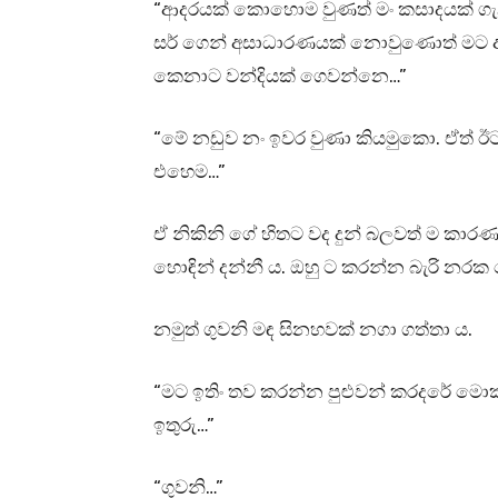
“ආදරයක් කොහොම වුණත් මං කසාදයක් ගැන නං
සර් ගෙන් අසාධාරණයක් නොවුණොත් මට ඇති
කෙනාට වන්දියක් ගෙවන්නෙ…”
“මේ නඩුව නං ඉවර වුණා කියමුකො. ඒත් 
එහෙම…”
ඒ නිකිනි ගේ හිතට වද දුන් බලවත් ම කාරණය
හොඳින් දන්නී ය. ඔහු ට කරන්න බැරි නරක
නමුත් ගුවනි මඳ සිනහවක් නගා ගත්තා ය.
“මට ඉතිං තව කරන්න පුළුවන් කරදරේ මො
ඉතුරු…”
“ගුවනි…”