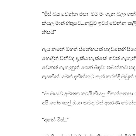
“මිස් බය වෙන්න එපා. මට මං ගැන බලා ගන්
කියල මාත් හිතුවෙ…නඩුව ඉවර වෙන්න කලින
නිසයි”
ඇය නමින් මහත් ස්නේහයක් හදවතෙහි පිරෙ
හොඳින් විනිවිද දැකිය හැක්කේ තවත් ගැහැනි
වෙනත් ගැහැනුන් ගෙන් බිඳවා තබන්නට හද
ඇසකින් යමක් දකින්නට තැත් කරත්දී ඔවුන
“මං ඔයාව අමතක කරයි කියල හිතන්නෙපා 
අපි ඉන්නකල් ඔයා කවදාවත් අසරණ වෙන්
“අනේ මිස්…”