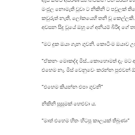
ඇය කීවේ අසරණ සිනහවකින් වත සරසා ගෙන
මංජුල නොමැති වූවා ට නිකිනි ට පවුලක් ති
කවුරුත් නැති, ලෝකයෙහි තනි වූ කෙල්ලක
අවසන සිදු වූයේ ඔහු ගේ අනියම් බිරිඳ ගේ 
“මට දුක ඔයා ගැන ගුවනි. කොටිංම ඔයාව උ
“ඒකනං මොකද්ද මිස්…කොහොමත් දැං මට අන
එහෙම නෑ. මිස් වෙනුවෙං කරන්න පුළුවන්
“එහෙම කියන්න එපා ගුවනි”
නිකිනි සුසුමක් හෙළුවා ය.
“මාත් එහෙම හිතං හිටපු කාලයක් තිබුණා”