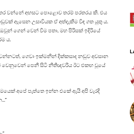
වක් අතර වන්නේ අහසට පොළොව තරම් පරතරය කි. එය
ුවක් ඇසෙන උසාවියක ඒ අත්දැකීම විඳ ගත යුතු ය.
 ඔවුන් ගෙන් වෙන් වීම පතා, මහ පිරිසක් ඉදිරියේ
තරම ය.
L
ගෙවන්නටත්, ගෙවා ඉක්මනින් දික්කසාද නඩුව අවසාන
නි වෙනුවෙන් පෙනී සිටි නීතීඥවරිය ඊට එකඟ වූයේ
ළමයෙක් අපේ පැත්තෙ ඉන්න එකේ ඇයි අපි වැරදි
ෙ…”
ෑ”