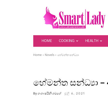
SmartLady
HOME
COOKING
HEALTH
Home
Novels
හේමන්ත සන්ධ්‍යා
හේමන්ත සන්ධ්‍යා –
By
ගංගා ෂයිනි ගමගේ
ජූලි 6, 2021