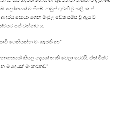
 ය. සිය හදවත හෝස් ගා දැවෙනවා නිකිනි ට දැනිණ.
බේ. ලෝකයක් ම තිබේ. නමුත් ගුවනි වූ කලී කාත්
ි. ආදරය සොයා ගෙන මංජුල වෙත සමීප වූ ඇය ට
තත්වයට පත් වන්නට ය.
සාවි ගෙනියන්න මං කැමති නෑ”
ාගතයක් කියල දෙයක් නැති වෙලා ඉවරයි. ඒත් මිස්ට
 ඕන ම දෙයක් මං කරනව”