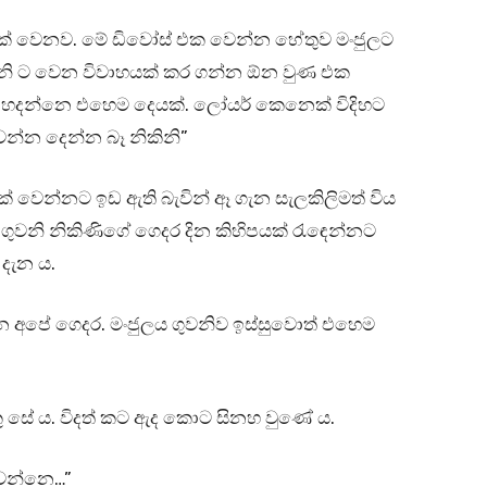
යක් වෙනව. මේ ඩිවෝස් එක වෙන්න හේතුව මංජුලට
කිනි ට වෙන විවාහයක් කර ගන්න ඕන වුණ එක
දන්නෙ එහෙම දෙයක්. ලෝයර් කෙනෙක් විදිහට
න්න දෙන්න බෑ නිකිනි”
ක් වෙන්නට ඉඩ ඇති බැවින් ඈ ගැන සැලකිලිමත් විය
ුව ගුවනි නිකිණිගේ ගෙදර දින කිහිපයක් රැඳෙන්නට
දැන ය.
අපේ ගෙදර. මංජුලය ගුවනිව ඉස්සුවොත් එහෙම
ු සේ ය. විදත් කට ඇද කොට සිනහ වුණේ ය.
වෙන්නෙ…”