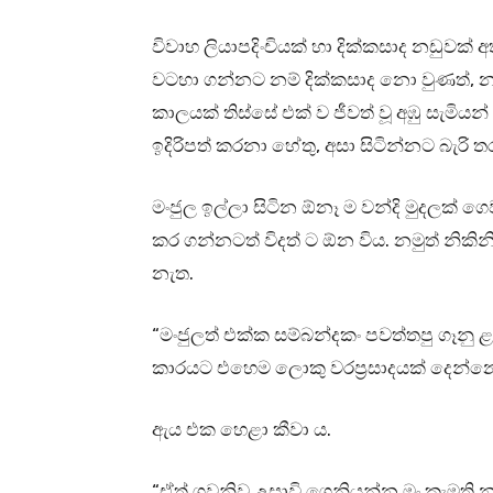
විවාහ ලියාපදිංචියක් හා දික්කසාද නඩු
වටහා ගන්නට නම් දික්කසාද නො වුණත්, නඩ
කාලයක් තිස්සේ එක් ව ජීවත් වූ අඹු සැමියන්
ඉදිරිපත් කරනා හේතු, අසා සිටින්නට බැරි 
මංජුල ඉල්ලා සිටින ඕනෑ ම වන්දි මුදලක් 
කර ගන්නටත් විදත් ට ඕන විය. නමුත් නිකි
නැත.
“මංජුලත් එක්ක සම්බන්දකං පවත්තපු ගෑනු 
කාරයට එහෙම ලොකු වරප්‍රසාදයක් දෙන්න
ඇය එක හෙළා කීවා ය.
“ඒත් ගුවනිව උසාවි ගෙනියන්න මං කැමති න