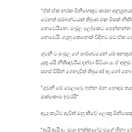
“ඒත් ඒක නරක මිනිහෙකුට කරන අනුග්‍රහ
වෙනත් සම්බන්ධයක් තිබුණ එක මිසක් නි
නෙවෙයිනෙ. මංජුල ලෝකෙට පෙන්නන්න හ
නෙවෙයි. ගෑනු කෙනෙක් විදිහට මට ඒක වෙ
ගුවනි ට මංජුල ගේ පාර්ශවයෙන් යම් අනතුර
යුතු යයි නීතීඥවරිය දන්වා සිටියා ය. ඒ අන
සහස් විසින් ගෙනැවිත් තිබුණේ ඈ හෝ නො 
“ගුවනි මේ වෙලාවෙ ඉන්න ඕන හොඳම තැන 
ඔක්කොම ඉවරයි”
ඇය කැටිව ඇවිත් ඔහු කීවේ ලොකු මිනිසෙක
“ඇයි ඇයි දැං ඔයා නක්කලේට වගේ හිනා 