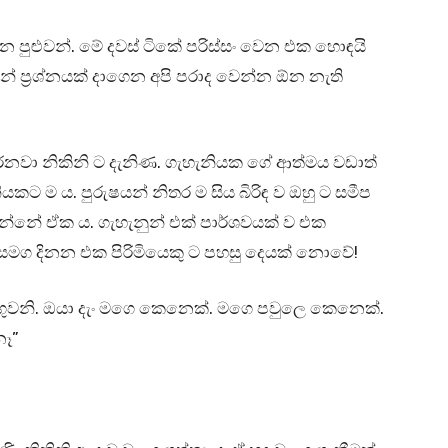
න පුළුවන්. මේ දවස් ටිකේ පරිස්සං වෙන එක හොඳයි
් ප්‍රශ්නයක් දාගෙන අපි පරාද වෙන්න ඕන නැති
නවා නිකිනි ට දැනිණ. ගැහැනියක ගේ ආත්මය වඩාත්
යකට ම ය. පුරුෂයන් නිතර ම සිය බිරිඳ ව ඔහු ට සමීප
න්නේ ඒක ය. ගැහැනුන් එක් පාර්ශවයක් ව එක
් සමග දිනන එක පිරිමියෙකු ට පහසු දෙයක් නොවේ!
ගුවනි. ඔයා දැං මගෙ කෙනෙක්. මගෙ පවුලෙ කෙනෙක්.
නෑ”