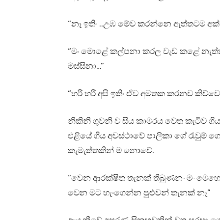
“නෑ ඉතිං ..උඹ මේව කරන්නෙ ඇත්තටම අක්
“මං මොළේ කල්පනා කරල වැඩ කළේ නැත්තං ඔ
මස්සිනා…”
“හරි හරි අපි ඉතිං ඒව අමතක කරනව කිව්ව
නිකිනි ගුවනි ව සිය කාමරය වෙත කැටිව ගි
එළියේ ගිය අවස්ථාවේ පාලිකා ගේ රැවුම් ග
කැමැත්තකින් ම නොවේ.
“වෙන ආරක්ෂිත තැනක් තිබුණනං මං මෙහෙ 
වෙන මට හැංගෙන්න පුළුවන් තැනක් නෑ”