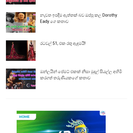
නැවත ඉපදීම ඇත්තක් බව ඔප්පු කල Dorothy
Eady ගෙ කතාව
රටවල් 51, එක රතු ඇඳුමයි!
ඔන්ලයින් පේමට් එකක් නිසා මුදල් සියල්ල අහිමි
කරගත් තරුණියකගේ කතාව