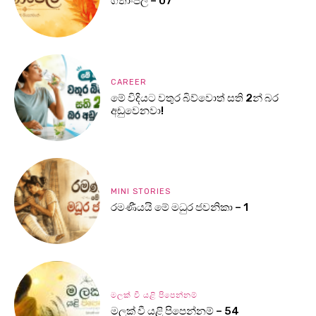
ගීතාංජලී – 07
CAREER
මේ විදියට වතුර බිව්වොත් සති 2න් බර
අඩුවෙනවා!
MINI STORIES
රමණීයයි මේ මධුර ජවනිකා – 1
මලක් වී යළි පිපෙන්නම්
මලක් වී යළි පිපෙන්නම් – 54