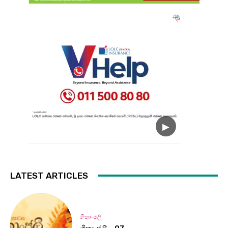
LATEST ARTICLES
ගීතාංජලී