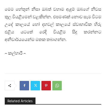
මෙම හේතුන් නිසා ඔබත් වහාම ඇදූම් ඔබගේ නිවස
තුල වියළීමෙන් වළකින්න. එපමණක් නොව සෑම විටම
උදේ කාලයේ හෝ දහවල් කාලයේ ස්වාභාවික හිරු
එළිය යටතේ රෙදි වියළීම සිදු කරන්නට
අනිවාර්යයෙන්ම මතක තබාගන්න.
– කල්හාරී –
Related Articles