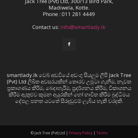
Jack Tree (Pvt) Ltd, 300/13 Bird Park,
Madiwela, Kotte.
Phone : 011 281 4449
Contact us:
info@smartlady.lk
smartlady.lk වෙබ් අඩවියේ අඩංගු සියලුම ලිපි Jack Tree
(Pvt) Ltd ලිඛිත අවසරයකින් තොරව උපුටා ගැනීම, නැවත
ප්‍රකාශණය කිරීම, බෙදාහැරීම, ප්‍රදර්ශනය කිරීම, විකාශනය
කිරීම ඇතුළුව කුමන අයුරකින් හෝ භාවිත කිරීම බුද්ධිමය
දේපල පනත යටතේ සිරදඬුවම් ලැබිය හැකි වරදකි.
© Jack Tree (Pvt) Ltd |
Privacy Policy
|
Terms