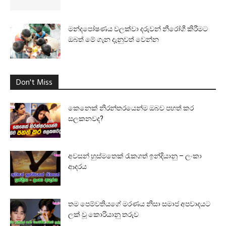
මන්දපෝෂණය වලක්වා දරුවන් නීරෝගී කිරීමට
ඔබත් මේ ගැන දැනුවත් වෙන්න
Don't Miss
කෙනෙක් නිරන්තරයෙන්ම ඔබව පහත් කර
සලකනවද?
අවසන් හුස්මතෙක් රැකගත් ඉන්දියානු – ලංකා
ආදරය
තම පෙම්වතියගේ මරණය නිසා සමාජ අපවාදයට
ලක් වූ කොරියානු තරුව