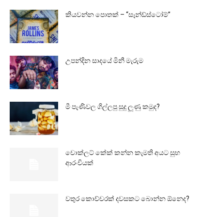
කියවන්න පොතක් – “සෑන්ඩ්ස්ටෝම්”
උපන්දින සාදයේ මිනී මැරුම
මී පැණිවල ගිල්ලපු සුදු ලූණු කමුද?
චොක්ලට් කේක් කන්න කැමති අයට සුභ
ආරංචියක්
වතුර කොච්චරක් දවසකට බොන්න ඕනෙද?