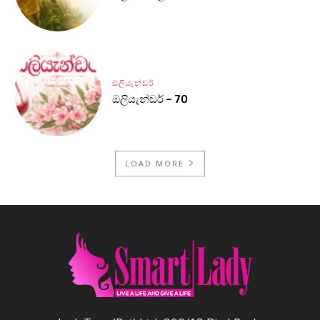
ඔලියැන්ඩර්
ඔලියැන්ඩර් – 70
LOAD MORE