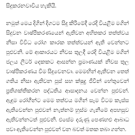
සිදුකරනවාවිය හැකියි.
නමුත් මෙය දිගින් දිගටම සිදු කිරීමේදී රෙදි වියළීම මගින්
සිදුවන වාෂ්පීකරණයෙන් ඇතිවන අහිතකර තත්ත්වය
නිසා විවිධ රෝග කාරක තත්ත්වයන් ඇති වෙන්නට
පුළුවනි. මේ ආකාරයට නිවස තුලදී රෙදි වියළීම මගින්
ජලය ලීටර් දෙකකට ආසන්න ප්‍රමාණයක් නිවස තුල
වාෂ්පීකරණය වීම සිදුවෙනවා. මෙමඟින් ඇතිවන තෙත්
ගතිය නිසා ඇතිවන පුස් සහ ක්ෂුද්‍ර ජීවීන් හේතුවෙන්
ප්‍රතිශක්තීකරන පද්ධතිය ආසාදනය වෙන්න පුළුවන්.
ඇඳුම රෝගීන්ට මෙම තත්වය මගින් සෑම විටම කැස්ස
ඇතිවෙන්න පුළුවන් නැත්නම් හුස්ම ගැනීමේ අපහසුව
ඇතිවන්නටත් පුළුවනි. එසේම දරුණු පෙණහළු ආබාධ
පවා ඇතිවෙන්න පුළුවන් වන බවත් මතක තබා ගන්න.