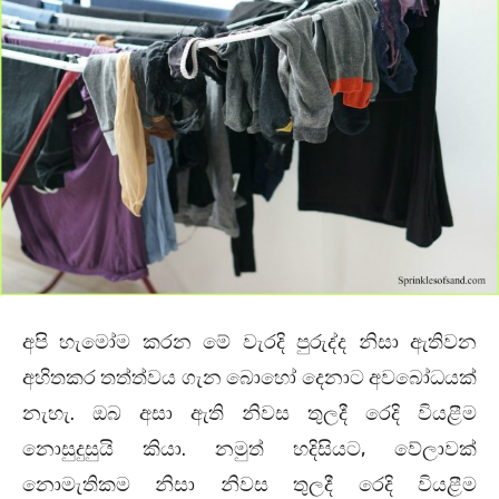
අපි හැමෝම කරන මේ වැරදි පුරුද්ද නිසා ඇතිවන
අහිතකර තත්ත්වය ගැන බොහෝ දෙනාට අවබෝධයක්
නැහැ. ඔබ අසා ඇති නිවස තුලදී රෙදි වියළීම
නොසුදුසුයි කියා. නමුත් හදිසියට, වේලාවක්
නොමැතිකම නිසා නිවස තුලදී රෙදි වියළීම