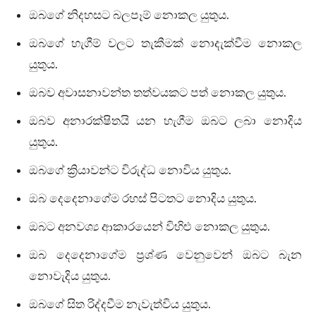
ඔබගේ නිදහසට බලපෑම් නොකල යුතුය.
ඔබගේ හැගීම් වලට තැකීමක් නොදැක්වීම නොකල
යුතුය.
ඔබව අවාසනාවන්ත තත්වයකට පත් නොකල යුතුය.
ඔබව අනාරක්ෂිතයි යන හැගීම ඔබට ලබා නොදිය
යුතුය.
ඔබගේ ක්‍රියාවන්ට විරුද්ධ නොවිය යුතුය.
ඔබ දෙදෙනාගේම රහස් පිටතට නොදිය යුතුය.
ඔබට අනවශ්‍ය ආකාරයෙන් විහිළු නොකල යුතුය.
ඔබ දෙදෙනාගේම ප්‍රශ්ණ වෙනුවෙන් ඔබට බැන
නොවැදිය යුතුය.
ඔබගේ සිත රිද්දවීම නැවැත්විය යුතුය.