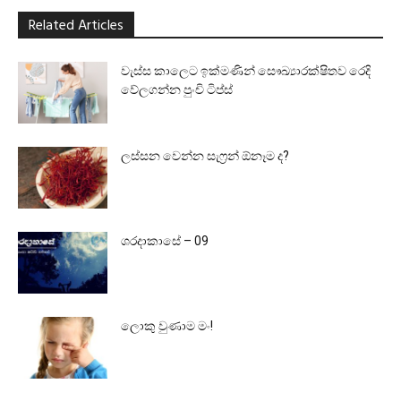
Related Articles
වැස්ස කාලෙට ඉක්මණින් සෞඛ්‍යාරක්ෂිතව රෙදි
වේලගන්න පුංචි ටිප්ස්
ලස්සන වෙන්න සැෆ්‍රන් ඕනෑම ද?
ශරදාකාසේ – 09
ලොකු වුණාම මං!