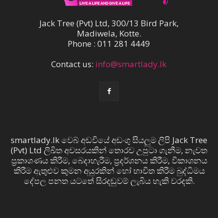
Jack Tree (Pvt) Ltd, 300/13 Bird Park,
Madiwela, Kotte.
Phone : 011 281 4449
Contact us:
info@smartlady.lk
smartlady.lk වෙබ් අඩවියේ අඩංගු සියලුම ලිපි Jack Tree
(Pvt) Ltd ලිඛිත අවසරයකින් තොරව උපුටා ගැනීම, නැවත
ප්‍රකාශණය කිරීම, බෙදාහැරීම, ප්‍රදර්ශනය කිරීම, විකාශනය
කිරීම ඇතුළුව කුමන අයුරකින් හෝ භාවිත කිරීම බුද්ධිමය
දේපල පනත යටතේ සිරදඬුවම් ලැබිය හැකි වරදකි.