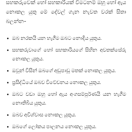
සහකරුවෙක් හෝ සහකාරියක් වීමටනම් ඔහු හෝ ඇය
නොකල යුතු මේ දේවල් ගැන නැවත වරක් සිතා
බලන්න-
ඔබ නරකයි යන හැගීම ඔබට නොදිය යුතුය.
සහකරුවාගේ හෝ සහකාරියගේ සිහින අවතක්සේරු
නොකල යුතුය.
ඔවුන් විසින් ඔබගේ අඩුපාඩු මතක් නොකල යුතුය.
ප්‍රසිද්ධියේ ඔබව විවේචනය නොකල යුතුය.
ඔබට වඩා ඔහු හෝ ඇය අංගසම්පුර්ණයි යන හැගීම
නොතිබිය යුතුය.
ඔබව අවිශ්වාස නොකල යුතුය.
ඔබගේ ලෝකය පාලනය නොකල යුතුය.