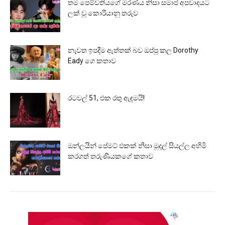
තම පෙම්වතියගේ මරණය නිසා සමාජ අපවාදයට
ලක් වූ කොරියානු තරුව
නැවත ඉපදීම ඇත්තක් බව ඔප්පු කල Dorothy
Eady ගෙ කතාව
රටවල් 51, එක රතු ඇඳුමයි!
ඔන්ලයින් පේමට් එකක් නිසා මුදල් සියල්ල අහිමි
කරගත් තරුණියකගේ කතාව