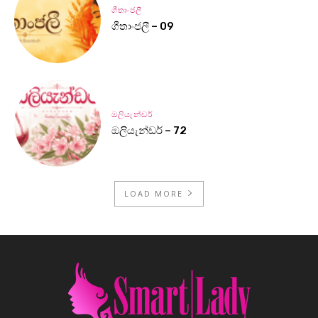
ගීතාංජලී
ගීතාංජලී – 09
ඔලියැන්ඩර්
ඔලියැන්ඩර් – 72
LOAD MORE