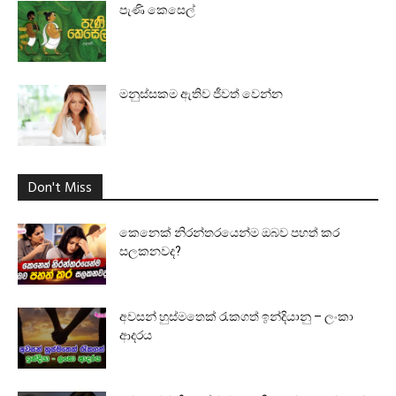
පැණි කෙසෙල්
මනුස්සකම ඇතිව ජීවත් වෙන්න
Don't Miss
කෙනෙක් නිරන්තරයෙන්ම ඔබව පහත් කර
සලකනවද?
අවසන් හුස්මතෙක් රැකගත් ඉන්දියානු – ලංකා
ආදරය