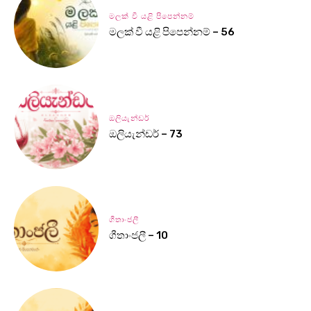
මලක් වී යළි පිපෙන්නම්
මලක් වී යළි පිපෙන්නම් – 56
ඔලියැන්ඩර්
ඔලියැන්ඩර් – 73
ගීතාංජලී
ගීතාංජලී – 10