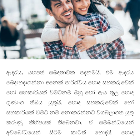
ආදරය, යහපත් සබඳතාවක පදනමයි. එම ආදරය
බෙදාහදාගන්නා අනෙක් පාර්ශ්වය හොද සහකරුවෙක්
හෝ සහකාරියක් වීමටනම් ඔහු හෝ ඇය තුල හොද
ගුණාංග තිබිය යුතුයි. හොද සහකරුවෙක් හෝ
සහකාරියක් වීමට නම් නොකරන්නට වගබලාගත යුතු
කරුණු කිහිපයක් තිබෙනවා. ඒ සම්බන්ධයෙන්
අවබෝධයෙන් සිටීම කාටත් හොඳයි. හොද