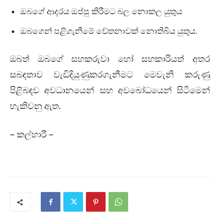
ඔබගේ ආදරය ඔප්පු කිරීමට බල නොකල යුතුය
ඔබගෙන් පළිගැනීමේ චේතනාවක් නොතිබිය යුතුය.
ඔබත් ඔබගේ සහකරුවා හෝ සහකාරියත් අතර
සබඳතාව වැඩිදියුණුකරගැනීමට මෙවැනි කරුණු
පිළිබඳව අවධානයෙන් සහ අවබෝධයෙන් සිටීමෙන්
හැකිවනු ඇත.
– කල්හාරී –