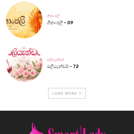
ගීතාංජලී
ගීතාංජලී – 09
ඔලියැන්ඩර්
ඔලියැන්ඩර් – 72
LOAD MORE