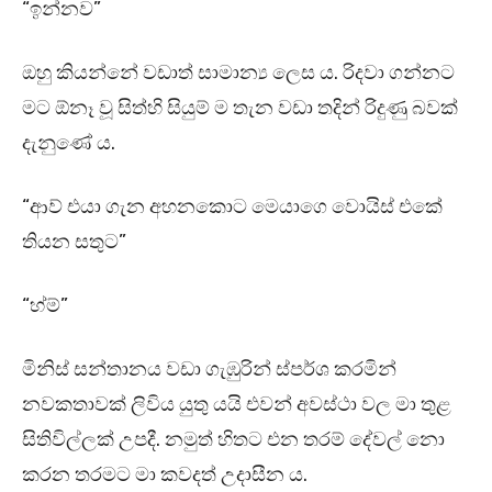
“ඉන්නව”
ඔහු කියන්නේ වඩාත් සාමාන්‍ය ලෙස ය. රිදවා ගන්නට
මට ඕනෑ වූ සිත්හි සියුම් ම තැන වඩා තදින් රිදුණු බවක්
දැනුණේ ය.
“ආව් එයා ගැන අහනකොට මෙයාගෙ වොයිස් එකේ
තියන සතුට”
“හ්ම්”
මිනිස් සන්තානය වඩා ගැඹුරින් ස්පර්ශ කරමින්
නවකතාවක් ලිවිය යුතු යයි එවන් අවස්ථා වල මා තුළ
සිතිවිල්ලක් උපදී. නමුත් හිතට එන තරම් දේවල් නො
කරන තරමට මා කවදත් උදාසීන ය.