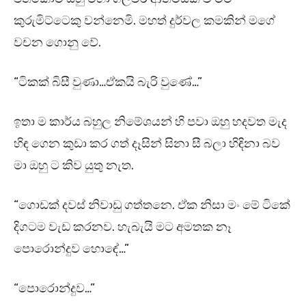
කුරුමිට්ටෙකු වන්නෙමි. මහත් දුර්වල කමකින් මගේ
වචන ගොනු වේ.
“ටිකක් බිසී වුණා…ඒකයි බැරි වුණේ…”
ඉතා ම කාර්ය බහුල නිමේශයන් හි පවා ඔහු හදවත මැද
හිඳ ගෙන කුඩා කර ගත් දෑසින් සිනා සී බලා හිඳිනා බව
මා ඔහු ට කිව යුතු නැත.
“ගොඩක් දවස් නිවාඩු ගත්තනෙ. ඒක නිසා මං මේ ටිකේ
දිගටම වැඩ කරනව. හැබැයි මට අමතක නෑ
පොරොන්දුව හොඳේ…”
“පොරොන්දුව…”