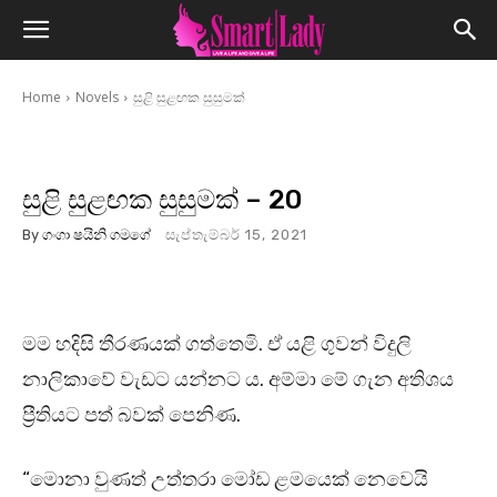
Home
Novels
සුළි සුළඟක සුසුමක්
සුළි සුළඟක සුසුමක් – 20
By
ගංගා ෂයිනි ගමගේ
සැප්තැම්බර් 15, 2021
මම හදිසි තීරණයක් ගත්තෙමි. ඒ යළි ගුවන් විදුලි
නාලිකාවේ වැඩට යන්නට ය. අම්මා මේ ගැන අතිශය
ප්‍රීතියට පත් බවක් පෙනිණ.
“මොනා වුණත් උත්තරා මෝඩ ළමයෙක් නෙවෙයි