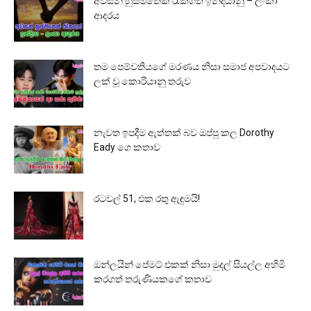
අවසන් හුස්මතෙක් රැකගත් ඉන්දියානු – ලංකා
ආදරය
තම පෙම්වතියගේ මරණය නිසා සමාජ අපවාදයට
ලක් වූ කොරියානු තරුව
නැවත ඉපදීම ඇත්තක් බව ඔප්පු කල Dorothy
Eady ගෙ කතාව
රටවල් 51, එක රතු ඇඳුමයි!
ඔන්ලයින් පේමට් එකක් නිසා මුදල් සියල්ල අහිමි
කරගත් තරුණියකගේ කතාව