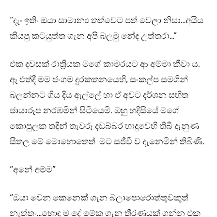
“දැං ඉතිං ඔයා සාමාන්‍ය තත්වෙට පත් වෙලා නිසා…අයිය
කියපු කටයුත්ත ගැන අපි බලමු නේද උත්තරා…”
එක දවසක් රාත්‍රියක මගේ කාමරයට ආ අම්මා කීවා ය.
ඈ එත්දී මම ජංගම දුරකතනයෙහි, සංකල්ප සමගින්
බලන්නට ගිය දිය ඇල්ලේ හා ඒ අවට දර්ශන සහිත
ඡායාරූප නරඹමින් සිටියෙමි. ඔහු හදිසියේ මගේ
කොපුලක තදින් තැවරූ දඩබ්බර හාදුවෙහි තිබී දැනුණ
සීතල මේ මොහොතෙත් මට සජීවී ව දැනෙමින් තිබිණි.
“අනේ අම්ම”
“ඔයා වෙන කෙනෙක් ගැන බලාපොරොත්තුවකුත්
නැත්තං…හොඳ ම දේ මේක ගැන තීරණයක් ගන්න එක