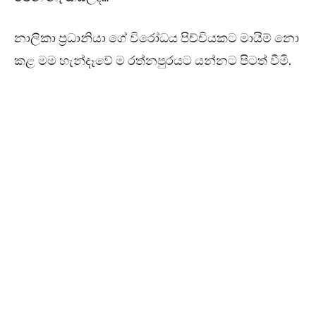
නාලිකා ප්‍රධානියා ගේ විරෝධය පිච්චියකට මායිම් නො
කළ මම හැන්දෑවේ ම රත්නපුරයට යන්නට පිටත් වීමි.