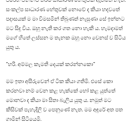
එරෙහි වන්නට තරම් සාධාරණ හේතුවක් ඇත්තේ නැත.
සංකල්ප සාධාරණ හේතුවක් නොවේ ද කියා හදවතේ
පදාසයක් ම මා විමසමින් තිබුණත් නෑසුණා සේ ඉන්නට
මට සිදු විය. ඔහු නැති කර ගත නො හැකි ය. හැමදාමත්
මගේ හිතේ ලස්සන ම තැනක ඔහු නො වෙනස් ව සිටිය
යුතු ය.
“හරි. අම්මල කැමති දෙයක් කරන්නකො”
මම ඉතා අසීරුවෙන් ඒ ටික කියා ගතිමි. එසේ කො
කරනවා නම් වෙන කළ හැක්කේ හෝ කළ යුත්තේ
මොනවා ද කියා මා සිතා බැලිය යුතු ය. නමුත් මට
කිසිවක් පැහැදිලි ව පෙනුණේ නැත. මම අඳුරේ අත පත
ගාමින් සිටියෙමි.