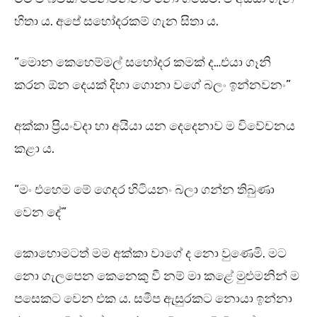
හිතා ය. අපේ සහෝදරකම් ගැන සිතා ය.
“මොන කෙහෙම්මල් සහෝදර කමක් ද…එයා ගෑනි
කරන ඕන දෙයක් දිහා ගොනා වගේ බලං ඉන්නවනං”
අක්කා ප්‍රියංවදා හා අයියා යන දෙදෙනාව ම විවේචනය
කළා ය.
“මං එහෙම මේ ගෙදර හිටියනං බලා ගන්න තිබුණා
වෙන දේ”
කොහොමටත් මම අක්කා වාගේ ද නො වුණෙමි. මට
නො ගැලපෙන කෙනෙකු වී නම් මා කළේ මුළුමනින් ම
පසෙකට වෙන එක ය. සමීප ඇසුරකට නොයා ඉන්නා