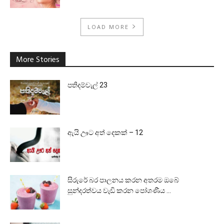
LOAD MORE
More Stories
පතිදම්වැල් 23
ඇයි ඌට අත් දෙකක් – 12
සිරුරේ බර පාලනය කරන අතරම ඔබේ
සුන්දරත්වය වැඩි කරන පෝශණීය ...