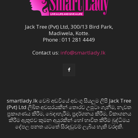
Jack Tree (Pvt) Ltd, 300/13 Bird Park,
Madiwela, Kotte.
Phone : 011 281 4449
Contact us:
info@smartlady.lk
smartlady.lk වෙබ් අඩවියේ අඩංගු සියලුම ලිපි Jack Tree
(Pvt) Ltd ලිඛිත අවසරයකින් තොරව උපුටා ගැනීම, නැවත
ප්‍රකාශණය කිරීම, බෙදාහැරීම, ප්‍රදර්ශනය කිරීම, විකාශනය
කිරීම ඇතුළුව කුමන අයුරකින් හෝ භාවිත කිරීම බුද්ධිමය
දේපල පනත යටතේ සිරදඬුවම් ලැබිය හැකි වරදකි.