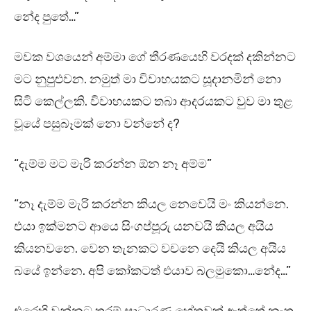
නේද පුතේ…”
මවක වශයෙන් අම්මා ගේ තීරණයෙහි වරදක් දකින්නට
මට නුපුළුවන. නමුත් මා විවාහයකට සූදානමින් නො
සිටි කෙල්ලකි. විවාහයකට තබා ආදරයකට වුව මා තුළ
වූයේ පසුබෑමක් නො වන්නේ ද?
“දැම්ම මට මැරි කරන්න ඕන නෑ අම්ම”
“නෑ දැම්ම මැරි කරන්න කියල නෙවෙයි මං කියන්නෙ.
එයා ඉක්මනට ආයෙ සිංගප්පූරු යනවයි කියල අයිය
කියනවනෙ. වෙන තැනකට වචනෙ දෙයි කියල අයිය
බයේ ඉන්නෙ. අපි කෝකටත් එයාව බලමුකො…නේද…”