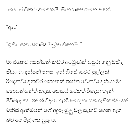
“ඔය…ඒ ටිකට අමතකයි…සිංහරාජෙ ගමන අනේ”
“ආ…”
“ඉතිං…කොහොමද මල්ෂා එහෙම…”
මා එහෙම අසන්නේ කවර අරමුණක් සපුරා ගනු වස් ද
කියා මා දන්නේ නැත. ඉන් හිතේ කවර මුල්ලක්
රිදෙනවා ද කවර කොනක් තෘප්ත වෙනවා ද කියා මා
හොයන්නේත් නැත. කෙසේ වෙතත් රිදෙන තැන්
පිරිමැද තව තවත් රිදවා ගැනීමේ ගුහා ගත රුචිකත්වයක්
මිනිස් ආත්මයන් ගේ අඳුරු මුලු වල සැඟවී ගෙන ඇති
බව අප පිළි ගත යුතු ය.