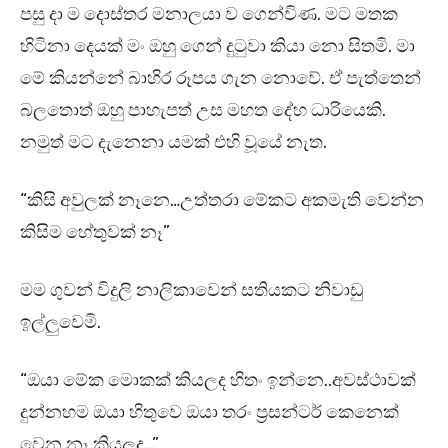
පසු දා ම දොස්තර මනාලයා ව ගෙන්විණ. මට මතක
හිටිනා දෙයක් මං ඔහු ගෙන් දුටුවා කියා නො සිතමි. මා
මේ කියන්නේ බාහිර රූපය ගැන නොවේ. ඒ පැත්තෙන්
බලතොත් ඔහු පාහැපත් උස මහත දේහ ධාරියෙකි.
නමුත් මට දැනෙනා යමක් එහි වූයේ නැත.
“කිසි අවුලක් නෑනෙ…උත්තරා මේකට අකමැති වෙන්න
කිසිම හේතුවක් නෑ”
මම ගුවන් විදුලි නාලිකාවෙන් සතියකට නිවාඩු
ඉල්ලුවෙමි.
“ඔයා මේක මොකක් කියලද හිතං ඉන්නෙ..අවස්ථාවක්
දුන්නහම ඔයා හිතුවෙ ඔයා තරං ප්‍රසන්ටර් කෙනෙක්
වෙන නෑ කියලද…”