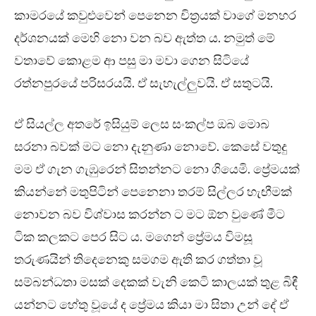
කාමරයේ කවුළුවෙන් පෙනෙන චිත්‍රයක් වාගේ මනහර
දර්ශනයක් මෙහි නො වන බව ඇත්ත ය. නමුත් මේ
වතාවේ කොළම ආ පසු මා මවා ගෙන සිටියේ
රත්නපුරයේ පරිසරයයි. ඒ සැහැල්ලුවයි. ඒ සතුටයි.
ඒ සියල්ල අතරේ ඉසියුම් ලෙස සංකල්ප ඔබ මොබ
සරනා බවක් මට නො දැනුණා නොවේ. කෙසේ වතුදු
මම ඒ ගැන ගැඹුරෙන් සිතන්නට නො ගියෙමි. ප්‍රේමයක්
කියන්නේ මතුපිටින් පෙනෙනා තරම් සිල්ලර හැඟීමක්
නොවන බව විශ්වාස කරන්න ට මට ඕන වුණේ මීට
ටික කලකට පෙර සිට ය. මගෙන් ප්‍රේමය විමසූ
තරුණයින් තිදෙනෙකු සමගම ඇති කර ගත්තා වූ
සම්බන්ධතා මසක් දෙකක් වැනි කෙටි කාලයක් තුළ බිඳී
යන්නට හේතු වූයේ ද ප්‍රේමය කියා මා සිතා උන් දේ ඒ