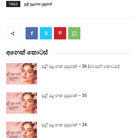
TAGS
සුළි සුළඟක සුසුමක්
අනෙක් කොටස්
සුළි සුළඟක සුසුමක් – 36 (අවසන් කොටස)
සුළි සුළඟක සුසුමක් – 35
සුළි සුළඟක සුසුමක් – 34