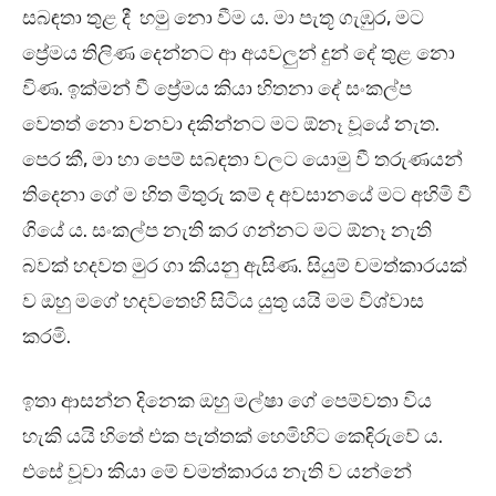
සබඳතා තුළ දී හමු නො වීම ය. මා පැතූ ගැඹුර, මට
ප්‍රේමය තිලිණ දෙන්නට ආ අයවලුන් දුන් දේ තුළ නො
විණ. ඉක්මන් වී ප්‍රේමය කියා හිතනා දේ සංකල්ප
වෙතත් නො වනවා දකින්නට මට ඕනෑ වූයේ නැත.
පෙර කී, මා හා පෙම් සබඳතා වලට යොමු වී තරුණයන්
තිදෙනා ගේ ම හිත මිතුරු කම් ද අවසානයේ මට අහිමි වී
ගියේ ය. සංකල්ප නැති කර ගන්නට මට ඕනෑ නැති
බවක් හදවත මුර ගා කියනු ඇසිණ. සියුම් චමත්කාරයක්
ව ඔහු මගේ හදවතෙහි සිටිය යුතු යයි මම විශ්වාස
කරමි.
ඉතා ආසන්න දිනෙක ඔහු මල්ෂා ගේ පෙම්වතා විය
හැකි යයි හිතේ එක පැත්තක් හෙමිහිට කෙඳිරුවේ ය.
එසේ වූවා කියා මේ චමත්කාරය නැති ව යන්නේ