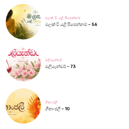
මලක් වී යළි පිපෙන්නම්
මලක් වී යළි පිපෙන්නම් – 56
ඔලියැන්ඩර්
ඔලියැන්ඩර් – 73
ගීතාංජලී
ගීතාංජලී – 10