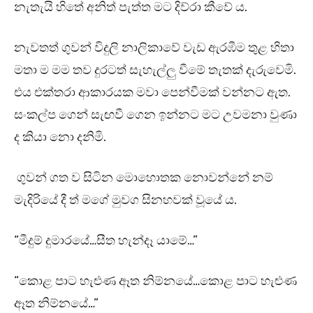
නැතැයි හිතේ අනිත් පැත්ත මට දිව්රා කීවේ ය.
නැවතත් ගුවන් විදුලි නාලිකාවේ වැඩ ඇරඹීම තුළ හිතා
මතා ම මම තව දුරටත් සැහැල්ලු වීමේ තැතක් දැරුවෙමි.
එය එක්තරා ආකාරයක මවා පෙන්වීමක් වන්නට ඇත.
සංකල්ප ගෙන් සැඟවී ගෙන ඉන්නට මට උවමනා වුණා
ද කියා නො දනිමි.
ගුවන් ගත ව සිටින මොහොතක නොවන්නේ නම්
මැදිරියේ දී ත් මගේ මුවග සිනහවක් වූයේ ය.
“මීදුම් දුමාරයේ…සීත හැන්දෑ යාමේ…”
“කොළ පාට හැළුණ ඈත නිම්නයේ…කොළ පාට හැළුණ
ඈත නිම්නයේ…”