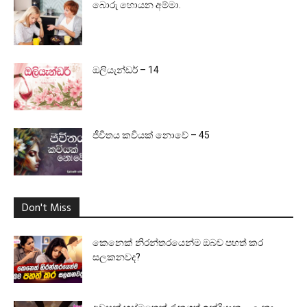
බොරු හොයන අම්මා.
ඔලියැන්ඩර් – 14
ජීවිතය කවියක් නොවේ – 45
Don't Miss
කෙනෙක් නිරන්තරයෙන්ම ඔබව පහත් කර
සලකනවද?