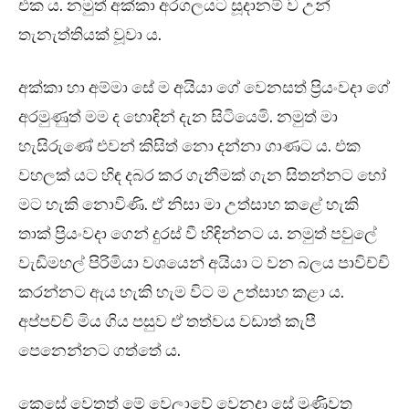
එක ය. නමුත් අක්කා අරගලයට සූදානම් ව උන්
තැනැත්තියක් වූවා ය.
අක්කා හා අම්මා සේ ම අයියා ගේ වෙනසත් ප්‍රියංවදා ගේ
අරමුණුත් මම ද හොඳින් දැන සිටියෙමි. නමුත් මා
හැසිරුණේ එවන් කිසිත් නො දන්නා ගාණට ය. එක
වහලක් යට හිඳ දබර කර ගැනීමක් ගැන සිතන්නට හෝ
මට හැකි නොවිණි. ඒ නිසා මා උත්සාහ කළේ හැකි
තාක් ප්‍රියංවදා ගෙන් දුරස් වී හිඳින්නට ය. නමුත් පවුලේ
වැඩිමහල් පිරිමියා වශයෙන් අයියා ට වන බලය පාවිච්චි
කරන්නට ඇය හැකි හැම විට ම උත්සාහ කළා ය.
අප්පච්චි මිය ගිය පසුව ඒ තත්වය වඩාත් කැපී
පෙනෙන්නට ගත්තේ ය.
කෙසේ වෙතත් මේ වෙලාවේ වෙනදා සේ මුණිවත