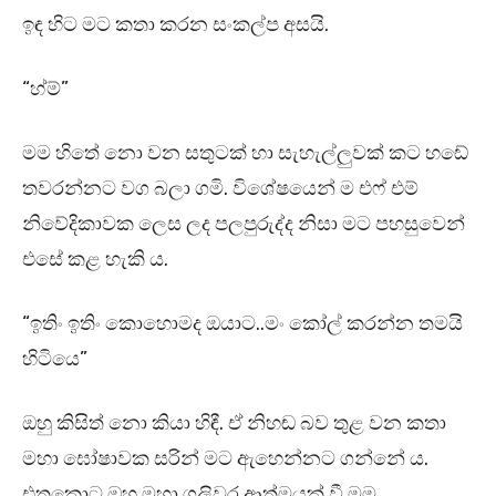
ඉඳ හිට මට කතා කරන සංකල්ප අසයි.
“හ්ම්”
මම හිතේ නො වන සතුටක් හා සැහැල්ලුවක් කට හඬේ
තවරන්නට වග බලා ගමි. විශේෂයෙන් ම එෆ් එම්
නිවේදිකාවක ලෙස ලද පලපුරුද්ද නිසා මට පහසුවෙන්
එසේ කළ හැකි ය.
“ඉතිං ඉතිං කොහොමද ඔයාට..මං කෝල් කරන්න තමයි
හිටියෙ”
ඔහු කිසිත් නො කියා හිඳී. ඒ නිහඬ බව තුළ වන කතා
මහා ඝෝෂාවක සරින් මට ඇහෙන්නට ගන්නේ ය.
එතකොට ඔහු මහා ගලිවර ආත්මයක් වී මම