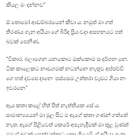
කියල මං දන්නව”
ඕ තොමෝ ආඩම්බරයෙන් කීවා ය. නමුත් මා ගත්
තීරණය ගැන අයියා ගේ බිරිඳ ප්‍රියංවදා අසහනයට පත්
බවක් පෙනිණ.
“විකාර. බලාගෙන යනකොට ඔක්කොම සංදර්ශන නෙ.
ටික කාලෙකට නාඩගමක් නටන්නෙ නැතුව අප්පච්චි
ගෙ හත් දවසෙ දානෙං පස්සෙම උත්තරා වැඩට ගියා නං
ඉවරනෙ”
ඇය කතා කළේ හිත් පිත් නැත්තියක සේ ය.
සාමාන්‍යයෙන් මා මුල සිට ම ඇගේ කතා ගණන් ගත්තේ
නැත. ඇගේ පිළිවෙත් කෙරේ අපැහැදීමක් මා තුළ වුණත්
මම ඒ බවක් පෙන්වන්නට නො ගියෙමි. ඒ අයියා ගැන