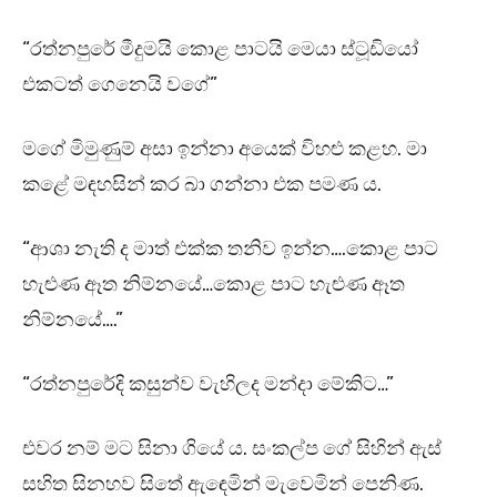
“රත්නපුරේ මීදුමයි කොළ පාටයි මෙයා ස්ටූඩියෝ
එකටත් ගෙනෙයි වගේ”
මගේ මිමුණුම් අසා ඉන්නා අයෙක් විහළු කළහ. මා
කළේ මඳහසින් කර බා ගන්නා එක පමණ ය.
“ආශා නැති ද මාත් එක්ක තනිව ඉන්න….කොළ පාට
හැළුණ ඈත නිම්නයේ…කොළ පාට හැළුණ ඈත
නිම්නයේ….”
“රත්නපුරේදි කසුන්ව වැහිලද මන්දා මේකිට…”
එවර නම් මට සිනා ගියේ ය. සංකල්ප ගේ සිහින් ඇස්
සහිත සිනහව සිතේ ඇඳෙමින් මැවෙමින් පෙනිණ.