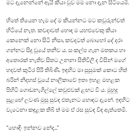
මට දැනෙන්නේ ඇයි කියා වුව මම නො දැන සිටියෙමි.
හිතේ තියෙන හැම දේ ම කියන්නට මට කවුරුන්වත්
හිටියේ නැත. කවදාවත් හොඳ ම යහළුවෙකු කියා
කෙනෙක් නො සිටි නිසා, කවදටත් බොහෝ දේ දරා
ගන්නට සිදු වූයේ තනිව ය. සංකල්ප ගැන මතකය හා
අතොරක් නැතිව සිතට උනනා සිතිවිලි ද විසින් මගේ
හදවත් කුටීර පිරී තිබිණි. ඉඳහිට මා සුසුමක් කොට හිත්
බරින් නිදහස් වූයේ නාලිකාවේ ඉතා ඉහළ මහළක
පිහිටි ගොඩනැගිල්ලේ කවුළුවක් ළඟට වී ය. මුහුදු
සුළඟේ ලවණ මුසු සුවඳ එතැනට හොඳට දැනේ. ඉඳහිට
වැටෙනා කඳුළක තිබී ත් මම ඒ රස සුවඳ විඳ ඇත්තෙමි.
“හොඳිං ඉන්නව නේද…”