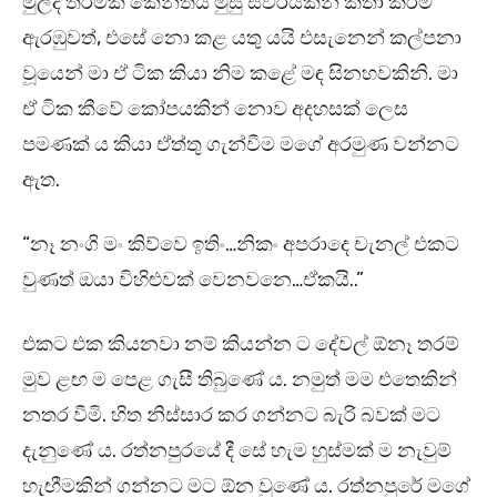
මුලදී තරමක කේන්තිය මුසු ස්වරයකින් කතා කිරීම
ඇරඹුවත්, එසේ නො කළ යතු යයි එසැනෙන් කල්පනා
වූයෙන් මා ඒ ටික කියා නිම කළේ මඳ සිනහවකිනි. මා
ඒ ටික කීවේ කෝපයකින් නොව අදහසක් ලෙස
පමණක් ය කියා ඒත්තු ගැන්වීම මගේ අරමුණ වන්නට
ඇත.
“නෑ නංගි මං කිව්වෙ ඉතිං…නිකං අපරාදෙ චැනල් එකට
වුණත් ඔයා විහිළුවක් වෙනවනෙ…ඒකයි..”
එකට එක කියනවා නම් කියන්න ට දේවල් ඕනෑ තරම්
මුව ළඟ ම පෙළ ගැසී තිබුණේ ය. නමුත් මම එතෙකින්
නතර වීමි. හිත නිස්සාර කර ගන්නට බැරි බවක් මට
දැනුණේ ය. රත්නපුරයේ දී සේ හැම හුස්මක් ම නැවුම්
හැඟීමකින් ගන්නට මට ඕන වුණේ ය. රත්නපුරේ මගේ