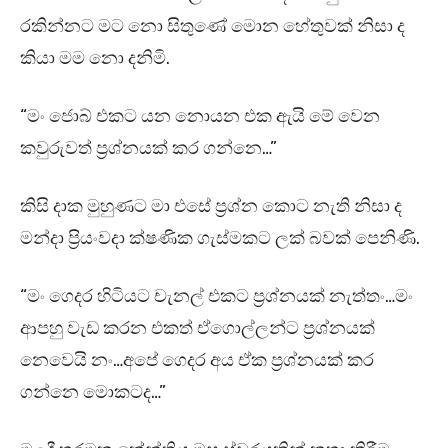
රකින්නට මට නො සිතුණේ මොන හේතුවක් නිසා ද
කියා මම නො දනිමි.
“මං ජොබ් එකට යන නොයන එක ඇයි මේ වෙන
කවුරුවත් ප්‍රශ්නයක් කර ගන්නෙ…”
කිසි දාක මුහුණට මා එසේ ප්‍රශ්න කොට නැති නිසා ද
මන්දා ප්‍රියංවදා ක්ෂණික ගැස්මකට ලක් බවක් පෙනිණි.
“මං ගෙදර හිටියට චැනල් එකට ප්‍රශ්නයක් නැත්තං…මං
ආපහු වැඩ කරන එකත් ඒගොල්ලන්ට ප්‍රශ්නයක්
නෙවෙයි නං…අපේ ගෙදර අය ඒක ප්‍රශ්නයක් කර
ගන්නෙ මොකටද…”