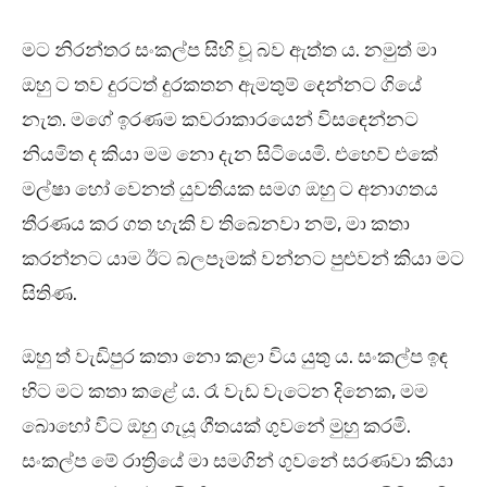
මට නිරන්තර සංකල්ප සිහි වූ බව ඇත්ත ය. නමුත් මා
ඔහු ට තව දුරටත් දුරකතන ඇමතුම් දෙන්නට ගියේ
නැත. මගේ ඉරණම කවරාකාරයෙන් විසඳෙන්නට
නියමිත ද කියා මම නො දැන සිටියෙමි. එහෙව් එකේ
මල්ෂා හෝ වෙනත් යුවතියක සමග ඔහු ට අනාගතය
තීරණය කර ගත හැකි ව තිබෙනවා නම්, මා කතා
කරන්නට යාම ඊට බලපෑමක් වන්නට පුළුවන් කියා මට
සිතිණ.
ඔහු ත් වැඩිපුර කතා නො කළා විය යුතු ය. සංකල්ප ඉඳ
හිට මට කතා කළේ ය. රෑ වැඩ වැටෙන දිනෙක, මම
බොහෝ විට ඔහු ගැයූ ගීතයක් ගුවනේ මුහු කරමි.
සංකල්ප මේ රාත්‍රියේ මා සමගින් ගුවනේ සරණවා කියා