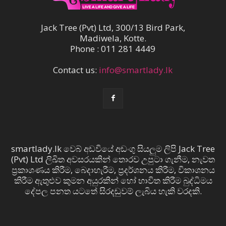
Jack Tree (Pvt) Ltd, 300/13 Bird Park,
Madiwela, Kotte.
Phone : 011 281 4449
Contact us:
info@smartlady.lk
smartlady.lk වෙබ් අඩවියේ අඩංගු සියලුම ලිපි Jack Tree
(Pvt) Ltd ලිඛිත අවසරයකින් තොරව උපුටා ගැනීම, නැවත
ප්‍රකාශණය කිරීම, බෙදාහැරීම, ප්‍රදර්ශනය කිරීම, විකාශනය
කිරීම ඇතුළුව කුමන අයුරකින් හෝ භාවිත කිරීම බුද්ධිමය
දේපල පනත යටතේ සිරදඬුවම් ලැබිය හැකි වරදකි.