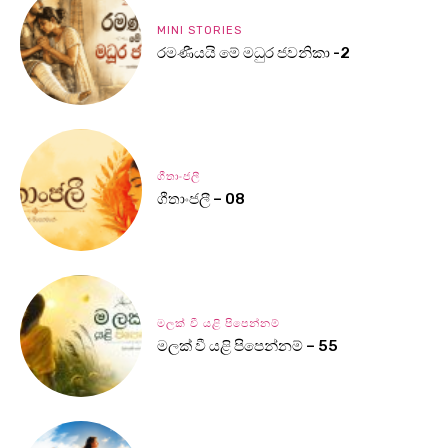
MINI STORIES
රමණීයයි මේ මධුර ජවනිකා -2
ගීතාංජලී
ගීතාංජලී – 08
මලක් වී යළි පිපෙන්නම්
මලක් වී යළි පිපෙන්නම් – 55