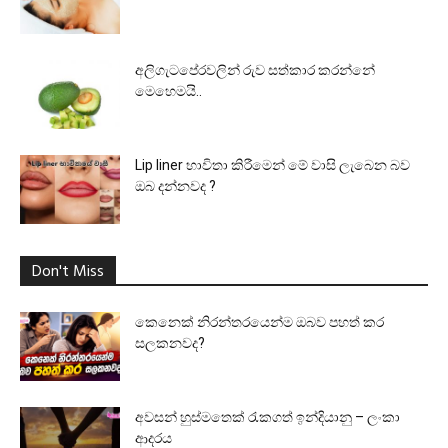
අලිගැටපේරවලින් රුව සත්කාර කරන්නේ
මෙහෙමයි..
Lip liner භාවිතා කිරීමෙන් මේ වාසි ලැබෙන බව
ඔබ දන්නවද ?
Don't Miss
කෙනෙක් නිරන්තරයෙන්ම ඔබව පහත් කර
සලකනවද?
අවසන් හුස්මතෙක් රැකගත් ඉන්දියානු – ලංකා
ආදරය