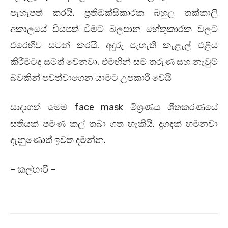
පැහැපත් කරයි. ප්‍රතිඔක්සිකාරක බහුල තක්කාලි
අකාලයේ වියපත් වීමට බලපාන හේතුකාරක වලට
එරෙහිව සටන් කරයි. අඳුරු පැහැති කැළැල් එළිය
කිරීමටද සමත් වෙනවා. එමඟින් සම තරුණ සහ නැවුම්
බවකින් පවත්වාගෙන යාමට උපකාරී වෙයි
සාදාගත් මෙම face mask මිශ්‍රණය ශීතකරණයේ
සතියක් පමණ කල් තබා ගත හැකියි. දුගඳක් හමනවා
දැනුණොත් ඉවත දමන්න.
– කල්හාරී –