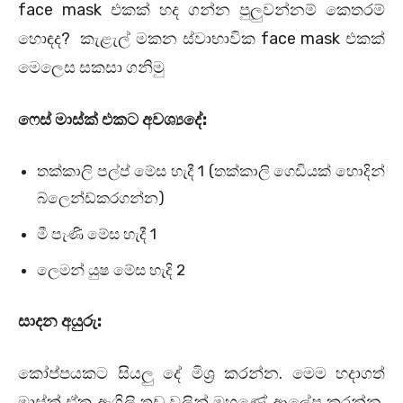
face mask එකක් හද ගන්න පුලුවන්නම් කෙතරම්
හොඳද? කැළැල් මකන ස්වාභාවික face mask එකක්
මෙලෙස සකසා ගනිමු
ෆෙස් මාස්ක් එකට අවශ්‍යදේ:
තක්කාලි පල්ප් මේස හැදී 1 (තක්කාලි ගෙඩියක් හොදින්
බ්ලෙන්ඩ්කරගන්න)
මී පැණි මේස හැදී 1
ලෙමන් යුෂ මේස හැදි 2
සාදන අයුරු:
කෝප්පයකට සියලු දේ මිශ්‍ර කරන්න. මෙම හදාගත්
මාස්ක් ඒක ඇගිලි තුඩු වලින් මුහුණේ ආලේප කරන්න.