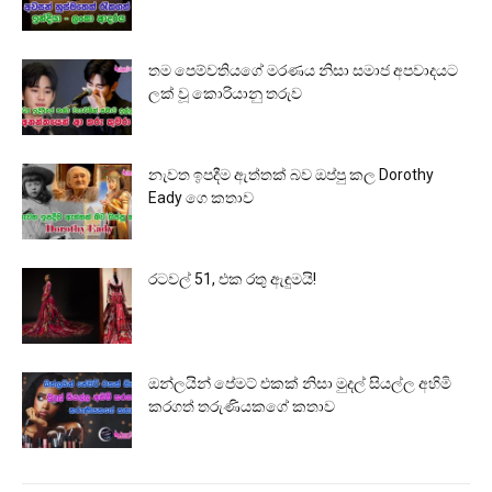
තම පෙම්වතියගේ මරණය නිසා සමාජ අපවාදයට
ලක් වූ කොරියානු තරුව
නැවත ඉපදීම ඇත්තක් බව ඔප්පු කල Dorothy
Eady ගෙ කතාව
රටවල් 51, එක රතු ඇඳුමයි!
ඔන්ලයින් පේමට් එකක් නිසා මුදල් සියල්ල අහිමි
කරගත් තරුණියකගේ කතාව