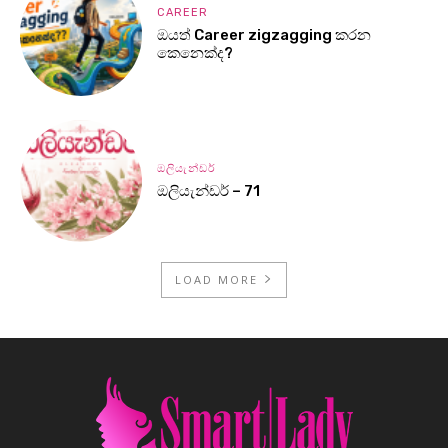
CAREER
ඔයත් Career zigzagging කරන
කෙනෙක්ද?
ඔලියැන්ඩර්
ඔලියැන්ඩර් – 71
LOAD MORE