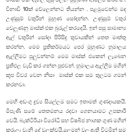
විනාඩි 10ක් වේලෙන්නට තියන්න . පළමුවෙන්ම මද
උණුසුම් වතුරින් මුහුණ සෝදන්න. උණුසුම් වතුර
වෙලුණනු මාස්ක් එක බුරුල් කරදෙයි. ඉන් පසු සාමාන්‍ය
ඇල් වතුරින් සෝදා පිරිසිදු තුවායකින් තෙත මාත්තු
කරන්න. මෙම ප්‍රතිකර්මයට පෙර මුහුණට හුමාලය
ඇල්ලීමට පුලුවන්නම් මෙම මාස්ක් එකෙන් ලැබෙන
ප්‍රතිඵල වැඩි කර ගන්න පුළුවන්. හුමාලය ඇල්ලීම මගින්
කූප විවර වෙන නිසා මාස්ක් එක සම තුලටම ගමන්
කරනවා.
මෙහි අඩංගු ද්‍රව්‍ය සියල්ලම සමට ඉතාමත් ගුණදායකයි.
මීපැණි සමේ තෙතමනය රදවා ගෙනයාමට උපකාරී
වෙයි. බැක්ටීරියා විරෝධී සහ විෂබීජ නාශක ගුණ මගින්
කුරුලෑ වැනි දේ වලක්වයි.ලෙමන් වල ඇති විටමින් සම