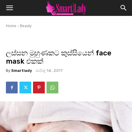
Home
Beauty
ලස්සන මුහුණකට කුස්සියෙන් face
mask එකක්
By
Smartlady
මාර්තු 14, 2017