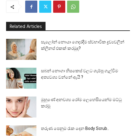
Related Articles
සැලෝන් නොයා ගෙදරදීම ස්වභාවික ද්‍රව්‍යවලින්
ක්ලීනප් එකක් කරමුද?
සබන් නොගා හිසකෙස් වලට ශැම්පු ගැල්වීම
අත්‍යවශ්‍ය වන්නේ ඇයි ?
මුහුණේ අනවශ්‍ය රෝම ලෙහෙසියෙන්ම මට්ටු
කරමු
තරුණ පෙනුම රැක දෙන Body Scrub..