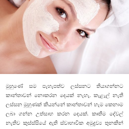
මුහුණේ සම පැහැපත්ව ලස්සනට තියාගන්නට
කාන්තාවන් නොකරන දෙයක් නැහැ. කැළැල් නැති
ලස්සන මුහුණක් කියන්නේ කාන්තාවන් හැම කෙනාම
ලබා ගන්න උත්සාහ කරන දෙයක්. කෘතීම දේවල්
නැතිව කුස්ස්සියේ ඇති ස්වාභාවික අමුද්‍රව්‍ය තුනකින්