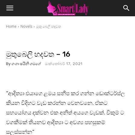
Home
Novels
මුතු බෙලි හදවත
මුතුබෙලි හදවත – 16
By
ගංගා ෂයිනි ගමගේ
ඔක්තෝබර් 17, 2021
“ආදිත්‍යා එයාගෙ ළමය සනීප කර ගන්න ඩොක්ටර්ස්ල
කියන විදිහට වැඩ කරන්න වෙනවනෙ. ඒකට
සහයෝගය දක්වන එක අනිත් අයගෙ වැඩක්. විකුම් ට
වගකීමක් තියනව ආදිත්‍යා ට අවශ්‍ය පහසුකම්
සලස්සන්න”