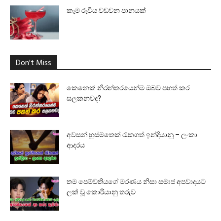
කෑම රුචිය වඩවන පානයක්
Don't Miss
කෙනෙක් නිරන්තරයෙන්ම ඔබව පහත් කර
සලකනවද?
අවසන් හුස්මතෙක් රැකගත් ඉන්දියානු – ලංකා
ආදරය
තම පෙම්වතියගේ මරණය නිසා සමාජ අපවාදයට
ලක් වූ කොරියානු තරුව