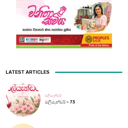
LATEST ARTICLES
ඔලියැන්ඩර්
ඔලියැන්ඩර් – 73