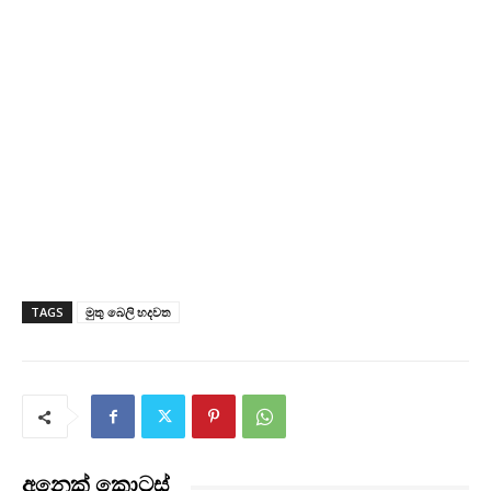
TAGS
මුතු බෙලි හදවත
අනෙක් කොටස්