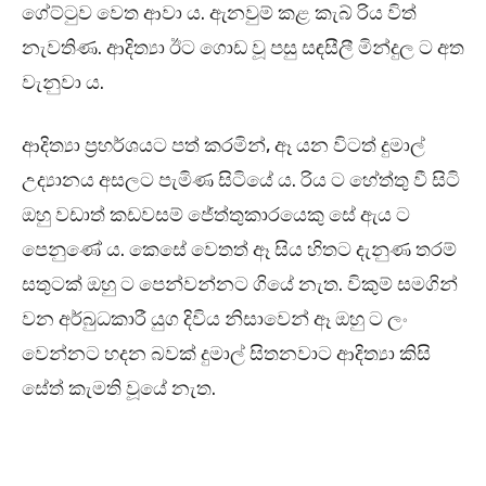
ගේට්ටුව වෙත ආවා ය. ඇනවුම් කළ කැබ් රිය විත්
නැවතිණ. ආදිත්‍යා ඊට ගොඩ වූ පසු සඳසීලී මින්දුල ට අත
වැනුවා ය.
ආදිත්‍යා ප්‍රහර්ශයට පත් කරමින්, ඈ යන විටත් දුමාල්
උද්‍යානය අසලට පැමිණ සිටියේ ය. රිය ට හේත්තු වී සිටි
ඔහු වඩාත් කඩවසම් ජේත්තුකාරයෙකු සේ ඇය ට
පෙනුණේ ය. කෙසේ වෙතත් ඈ සිය හිතට දැනුණ තරම්
සතුටක් ඔහු ට පෙන්වන්නට ගියේ නැත. විකුම් සමගින්
වන අර්බුධකාරී යුග දිවිය නිසාවෙන් ඈ ඔහු ට ලං
වෙන්නට හදන බවක් දුමාල් සිතනවාට ආදිත්‍යා කිසි
සේත් කැමති වූයේ නැත.