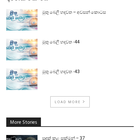
මුතු බෙලි හදවත – අවසන් කොටස
මුතු බෙලි හදවත -44
මුතු බෙලි හදවත -43
LOAD MORE
More Stories
සඳක් කළ සක්මන් – 37