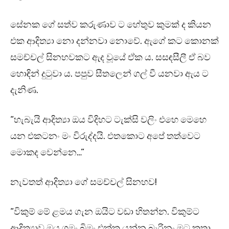
සේනක ගේ සත්ව කරුණාව ට හේතුව කුමක් ද කියන
එක ආදිත්‍යා නො දන්නවා නොවේ. ඇගේ කට කොනක්
සමච්චල් සිනහවකට ඇද වූයේ ඒක ය. සසඳසීලී ඒ බව
හොඳින් දුටුවා ය. පපුව සීතලෙන් ගල් වී යනවා ඇය ට
දැනිණ.
“හැබැයි ආදිත්‍යා ඔය විදිහට ටැක්සි වලිං එහෙ මෙහෙ
යන එකටනං මං විරුද්දයි. එතකොට අපේ තත්වෙට
මොකද වෙන්නෙ…”
නැවතත් ආදිත්‍යා ගේ සමච්චල් සිනහව!
“විකුම් මේ ළමය ගැන ඔයිට වඩා හිතන්න. විකුම්ට
ආදිත්‍යාව ඔය ගමං බිමං එක්ක යන්න බැරිනං මට කතා