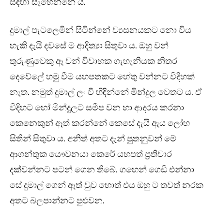
සඳහා සෑහෙන්නේ ය.
දුමාල් පැටලෙමින් සිටින්නේ ව්‍යසනයකට නො විය
හැකි දැයි දවසේ ම ආදිත්‍යා සිතුවා ය. ඔහු වන්
තුරුණුවෙකු ඈ වන් විවාහක ගැහැනියක නිතර
දෙවේලේ හමු වීම යහපතකට හේතු වන්නට විදිහක්
නැත. නමුත් දුමාල් ලං වී හිඳින්නේ මින්දුල වෙතට ය. ඒ
විදිහට හෝ මින්දුලට සමීප වන හා ආදරය කරනා
කෙනෙකුන් ඈත් කරන්නේ කෙසේ දැයි ඇය ලෝභ
සිතින් සිතුවා ය. අනිත් අතට දැන් පුතනුවන් මේ
ආගන්තුක යෞවනයා කෙරේ යහපත් ප්‍රතිචාර
දක්වන්නට පටන් ගෙන තිබේ. ගහෙන් ගෙඩි එන්නා
සේ දුමාල් ගෙන් ඈත් වුව හොත් එය ඔහු ට තවත් නරක
අතට බලපාන්නට පුළුවන.