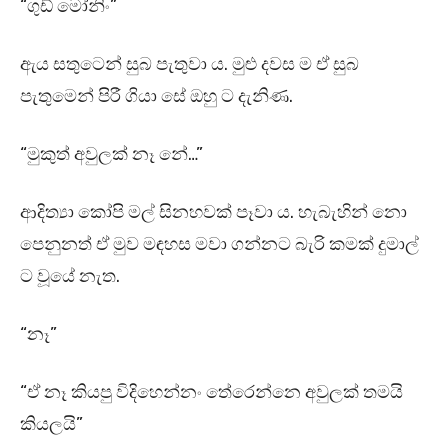
“ගුඩ් මෝනිං”
ඇය සතුටෙන් සුබ පැතුවා ය. මුළු දවස ම ඒ සුබ
පැතුමෙන් පිරී ගියා සේ ඔහු ට දැනිණ.
“මුකුත් අවුලක් නෑ නේ…”
ආදිත්‍යා කෝපි මල් සිනහවක් පෑවා ය. හැබැහින් නො
පෙනුනත් ඒ මුව මඳහස මවා ගන්නට බැරි කමක් දුමාල්
ට වූයේ නැත.
“නෑ”
“ඒ නෑ කියපු විදිහෙන්නං තේරෙන්නෙ අවුලක් තමයි
කියලයි”