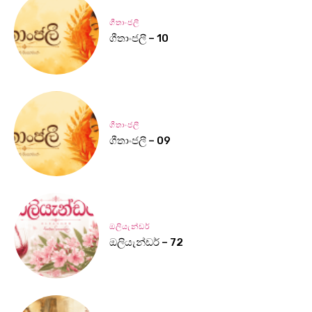
ගීතාංජලී
ගීතාංජලී – 10
ගීතාංජලී
ගීතාංජලී – 09
ඔලියැන්ඩර්
ඔලියැන්ඩර් – 72