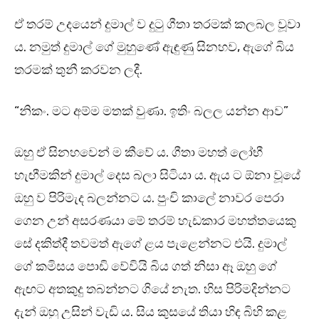
ඒ තරම් උදයෙන් දුමාල් ව දුටු ගීතා තරමක් කලබල වූවා
ය. නමුත් දුමාල් ගේ මුහුණේ ඇඳුණු සිනහව, ඇගේ බිය
තරමක් තුනී කරවන ලදී.
“නිකං. මට අම්ම මතක් වුණා. ඉතිං බලල යන්න ආව”
ඔහු ඒ සිනහවෙන් ම කීවේ ය. ගීතා මහත් ලෝභී
හැඟීමකින් දුමාල් දෙස බලා සිටියා ය. ඇය ට ඕනා වූයේ
ඔහු ව පිරිමැද බලන්නට ය. පුංචි කාලේ නාවර පෙරා
ගෙන උන් අසරණයා මේ තරම් හැඩකාර මහත්තයෙකු
සේ දකිත්දී තවමත් ඇගේ ළය පැළෙන්නට එයි. දුමාල්
ගේ කමිසය පොඩි වේවියි බිය ගත් නිසා ඈ ඔහු ගේ
ඇඟට අතකුදු තබන්නට ගියේ නැත. හිස පිරිමදින්නට
දැන් ඔහු උසින් වැඩි ය. සිය කුසයේ තියා හිඳ බිහි කළ