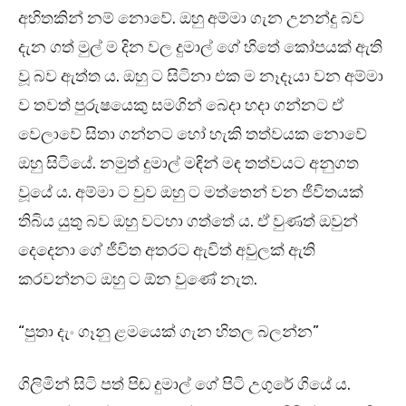
අහිතකින් නම් නොවේ. ඔහු අම්මා ගැන උනන්දු බව
දැන ගත් මුල් ම දින වල දුමාල් ගේ හිතේ කෝපයක් ඇති
වූ බව ඇත්ත ය. ඔහු ට සිටිනා එක ම නෑදෑයා වන අම්මා
ව තවත් පුරුෂයෙකු සමගින් බෙදා හදා ගන්නට ඒ
වෙලාවේ සිතා ගන්නට හෝ හැකි තත්වයක නොවේ
ඔහු සිටියේ. නමුත් දුමාල් මඳින් මඳ තත්වයට අනුගත
වූයේ ය. අම්මා ට වුව ඔහු ට මත්තෙන් වන ජීවිතයක්
තිබිය යුතු බව ඔහු වටහා ගත්තේ ය. ඒ වුණත් ඔවුන්
දෙදෙනා ගේ ජීවිත අතරට ඇවිත් අවුලක් ඇති
කරවන්නට ඔහු ට ඕන වුණේ නැත.
“පුතා දැං ගෑනු ළමයෙක් ගැන හිතල බලන්න”
ගිලිමින් සිටි පත් පිඬ දුමාල් ගේ පිටි උගුරේ ගියේ ය.