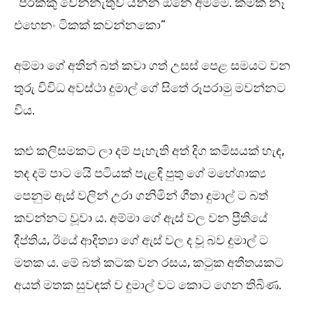
“පරක්කු වෙන්නැතුව යන්න ඕනෙ අම්මෙ. කමක් නෑ
එහෙනං ටිකක් කවන්නකො”
අම්මා ගේ අතින් බත් කවා ගත් උසස් පෙළ සමයට වන
තුරු විවිධ අවස්ථා දුමාල් ගේ සිතේ රූපරාමු මවන්නට
විය.
කළු කලිසමකට ලා දම් පැහැති අත් දිග කමිසයක් හැඳ,
තද දම් පාට යෙි පටියක් පැළඳි පුතු ගේ මහේශාක්‍ය
පෙනුම ඇස් වලින් උරා ගනිමින් ගීතා දුමාල් ට බත්
කවන්නට වූවා ය. අම්මා ගේ ඇස් වල වන ප්‍රීතියේ
දීප්තිය, ඊයේ ආදිත්‍යා ගේ ඇස් වල ද වූ බව දුමාල් ට
මතක ය. මේ බත් කටක වන රසය, කටුක අතීතයකට
අයත් මතක සුවඳක් ව දුමාල් වට කොට ගෙන තිබිණ.