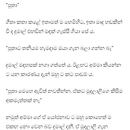
“පුතා”
ගීතා කතා කළේ ඉතාමත් ම හෙමිහිට, ඉතා මෘදු හඬකින්
වී ද දුමාල් එහඬින් මඳක් ගැස්සී ගියා සේ ය.
“පුතාට තනියම හැමදාම ඔයා ගැන බලා ගන්න බෑ”
දුමාල් මඳහසක් නගා ගත්තේ ය. ඊළඟට අම්මා කියන්න
ට යන කාරණය දැන් ඔහු ට කට පාඩම් ය.
“පුතා මෙහෙ ඇවිත් නවතින්න. ඒකට මුදලාලිගෙ කිසිම
අකමැත්තක් නෑ”
නමුත් අම්මා ගේ ඒ යෝජනාව ට ඔහු කොහෙත් ම
එකඟ නො වෙන බව දුමාල් දනී. ඒ මුදලාලි ගැන