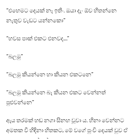
“එහෙමට දෙයක් නෑ ඉතිං. ඔයා දැං ඕව හිතන්නෙ
නැතුව වැඩට යන්නකො”
“හවස පාක් එකට එනවද….”
“බලමු”
“බලමු කියන්නෙ හා කියන එකටනෙ”
“බලමු කියන්නෙ බෑ කියන එකට වෙන්නත්
පුළුවන්නෙ”
ඇය තරමක් හඬ නගා සිනහ වූවා ය. හිනා වෙන්නට
අමතක වී හිඳිනා හිතකට, මේ වගේ පුංචි දෙයක් වුව ඒ