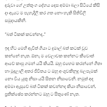
දරුවා ගේ උත්තුංග දේහය දෙස අම්මා බලා සිටියේ කිසි
දා ඇයට ම පැහැදිලි කර ගත නො හැකි සිතිවිලි
සමුදායකිනි.
“බත් ටිකක් කවන්නද..”
ඉඳ හිට මෙහි ඇවිත් ගියා ට දුමාල් බත් කටක් වුව
කන්නේ නැත. ඕනෑ ම වෙලාවක කන්නට කීවොත්
ආවේ කාපු ගමන් යයි කියයි. ඔහු එහෙම කරන්නේ ගීතා
හා මුදලාලි අතර ජීවිතය ට ඔහු අංශුවකිනුදු බලපෑමක්
නො විය යුතු නිසා යයි සිතන නිසාවෙනි. නමුත් අද
අම්මා ඇසුවේ බත් ටිකක් කවන්නද කියා නිසාවෙන්,
ප්‍රතික්ෂේප කරන්නට ඔහු ට සිතුණේ නැත.