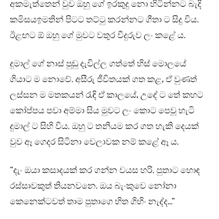
අකමැත්තෙන් වුව ඔහු ගේ ඉරකුදු නො හිටින්නට බැදි
කමිසයඉමතින් පිටට තට්ටු කරන්නට ගීතා ට සිදු විය.
ඊළඟට ඕ ඔහු ගේ මුවට වතුර වීදුරුව ලං කළේ ය.
දුමාල් ගේ නාස් පුඬු දැවිල්ල ගත්තේ හිස් මොලයේ
ගියාට ම නොවේ. අසීරු ජීවිතයක් ගත කළ, ඒ වුණත්
ලස්සන ම මතකයන් රැඳි ඒ කාලයේ, උදේ ට තේ කහට
කෝප්පය පවා අම්මා සිය මුවට ලං කොට පෙවූ හැටි
දුමාල් ට සිහි විය. ඔහු ට තනියම කර ගත හැකි දෙයක්
වුව ඈ ගෙදර සිටිනා වෙලාවක නම් කළේ ඈ ය.
“දැං ඔයා කසාදයක් කර ගන්න වයස හරි. පුතාට හොඳ
රස්සාවකුත් තියනවනෙ. ඔය බැංකුවෙ නෝනා
කෙනෙක්ටවත් තාම පුතාගෙ හිත ගිහිං නැද්ද…”