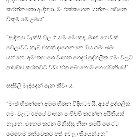
කරන්නකො ආදිත්‍යා. මං එක්කගෙන යන්නං. පව්නෙ
විකුම් මේ ළමය”
“ආදිත්‍යා ටැක්සි වල ගියාම මොකද…මාත් ගොඩක්
වෙලාවට කැබ් එකක් දාගෙනනෙ ඔය ගමං බිමං
යන්නෙ. අමාත්‍යාංශෙ වාහන ගෙදර පුද්ගලික ගමං වලට
පාවිච්චි කරනවට වඩා ඒක බොහොම ගෞරවනීයයි”
සඳසීලී මැද්දෙන් පැන කීවා ය.
“මාත් හිතන්නෙ අම්ම හිතන විදිහටමයි. අපේ පුද්ගලික
ගමං වලට රජයේ වාහන පාවිච්චි කරන්න අයිතියක්
නෑනෙ. එහෙම කරන මිනිස්සු නිසා තමයි මේ රට
මෙහෙම තත්වෙකට පත් වෙලා තියෙන්නෙ”