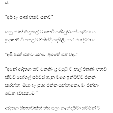
ය.
“අපි දැං පාක් එකට යනව”
යනුවෙන් ඕ දුමාල් ට කෙටි පණිවුඩයක් යැව්වා ය.
සූදානම් වී පහළට බහිත්දී සඳසීලී පෙර මග වූවා ය.
“අපි පාක් එකට යනව. අම්මත් එනවද…”
“අනේ ආදිත්‍යා තව ටිකකිං යූ ටියුබ් චැනල් එකකිං එනව
කිව්ව සෝශල් සර්විස් ගැන මගෙ ඉන්ටවීව් එකක්
කරන්න. ඔයා දැං පුතා එක්ක යන්නකො. මං එන්නං
වෙන දවසක..ම්..”
ආදිත්‍යා සිනහවකින් හිස සලා නැන්දම්මා සමගින් ම