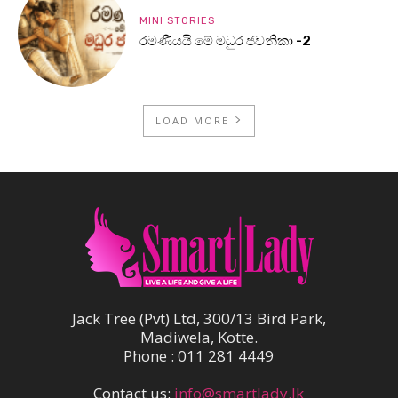
MINI STORIES
රමණීයයි මේ මධුර ජවනිකා -2
LOAD MORE
Jack Tree (Pvt) Ltd, 300/13 Bird Park,
Madiwela, Kotte.
Phone : 011 281 4449
Contact us:
info@smartlady.lk