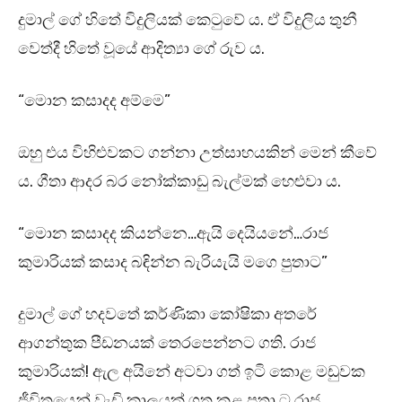
දුමාල් ගේ හිතේ විදුලියක් කෙටුවේ ය. ඒ විදුලිය තුනී
වෙත්දී හිතේ වූයේ ආදිත්‍යා ගේ රුව ය.
“මොන කසාදද අම්මෙ”
ඔහු එය විහිළුවකට ගන්නා උත්සාහයකින් මෙන් කීවේ
ය. ගීතා ආදර බර නෝක්කාඩු බැල්මක් හෙළුවා ය.
“මොන කසාදද කියන්නෙ…ඇයි දෙයියනේ…රාජ
කුමාරියක් කසාද බඳින්න බැරියැයි මගෙ පුතාට”
දුමාල් ගේ හදවතේ කර්ණිකා කෝෂිකා අතරේ
ආගන්තුක පීඩනයක් තෙරපෙන්නට ගති. රාජ
කුමාරියක්! ඇල අයිනේ අටවා ගත් ඉටි කොළ මඩුවක
ජීවිතයෙන් වැඩි කාලයක් ගත කළ පුතා ට රාජ