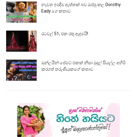
නැවත ඉපදීම ඇත්තක් බව ඔප්පු කල Dorothy
Eady ගෙ කතාව
රටවල් 51, එක රතු ඇඳුමයි!
ඔන්ලයින් පේමට් එකක් නිසා මුදල් සියල්ල අහිමි
කරගත් තරුණියකගේ කතාව