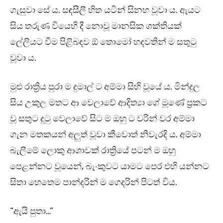
ගැසුවා සේ ය. සඳසීලී හිත යටින් සිනහ වූවා ය. ඇයට
සිය තරුණ වියෙහි දී නොවූ මානසික ශක්තියක්
ලේලියට වීම පිළිබඳව ඕ තොමෝ හදවතින් ම සතුටු
වූවා ය.
මුළු රාත්‍රිය පුරා ම දුමාල් ට අම්මා සිහි වූයේ ය. මින්දුල
සිය උකුල මතට ආ වෙලාවේ ආදිත්‍යා ගේ මූණේ ප්‍රකට
වූ සතුට දුටු වෙලාවේ සිට ම ඔහු ට වරින් වර අම්මා
ගැන මතකයන් අලුත් වූවා කීවොත් නිවැරදි ය. අම්මා
බැලීමේ ලොකු ආශාවක් රාත්‍රියේ පටන් ම ඔහු
පෙළන්නට වූයෙන්, බැංකුවට යාමට පෙර එහි යන්නට
සිතා හෙතෙම පාන්දරින් ම ගෙදරින් පිටත් විය.
“ඇයි පුතා…”