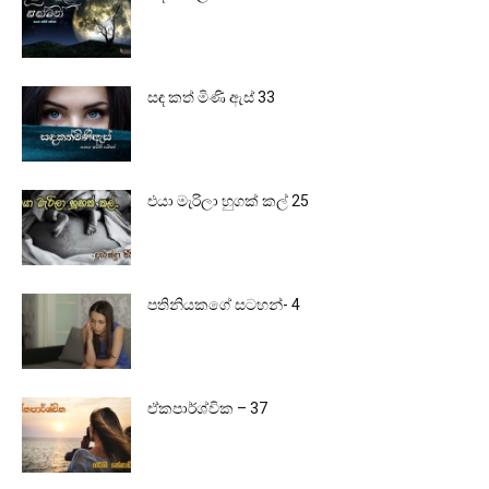
සඳ කත් මිණි ඇස් 33
එයා මැරිලා හුගක් කල් 25
පතිනියකගේ සටහන්- 4
ඒකපාර්ශ්වික – 37