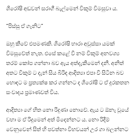
ශිරෝෂි අඩවන් සරාගී බැල්මෙන් විකුම් විමසුවා ය.
“පිස්සු ඒ ගෑනිට”
ඔහු කීවේ එපමණකි. ශිරෝෂි හාරා අවුස්සා යමක්
විමසුවේත් නැත. එසේ කළේ වී නම් විකුම් අනවශ්‍ය
තරම් කෝප ගන්නා බව ඇය අත්දැකීමෙන් දනී. අනිත්
අතට විකුම් ට දැන් සිය බිරිඳ ආදිත්‍යා එපා වී සිටින බව
හොඳට ම ප්‍රත්‍යක්ෂ කර ගන්නට ද ශිරෝෂි ට ඒ දුරකතන
සංවාදය ප්‍රමාණවත් විය.
ආදිත්‍යා ගේ හිත නො රිදුණා නොවේ. ඇය ට ඕනෑ වූයේ
වහා ම ඒ රිදුමෙන් අත් මිදෙන්නට ය. නො රිදීම්
වෙනුවෙන් සිත් හි පවත්නා විභවයන් උර ගා බලන්නට