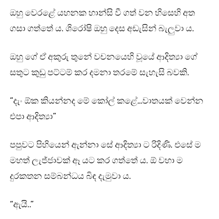
ඔහු වෙරළේ යහනක හාන්සි වී ගත් වන හිසෙහි අත
ගසා ගත්තේ ය. ශිරෝෂි ඔහු දෙස අඩැසින් බැලුවා ය.
ඔහු ගේ ඒ අකුරු තුනේ වචනයෙහි වූයේ ආදිත්‍යා ගේ
සතුට කුඩු පට්ටම් කර දමනා තරමේ සැහැසි බවකි.
“දැං ඕක කියන්නද මේ කෝල් කළේ…වාතයක් වෙන්න
එපා ආදිත්‍යා”
පපුවට පිහියෙන් ඇන්නා සේ ආදිත්‍යා ට රිදිණි. එසේ ම
මහත් ලැජ්ජාවක් ඈ යට කර ගත්තේ ය. ඕ වහා ම
දුරකතන සම්බන්ධය බිඳ දැමුවා ය.
“ඇයි..”