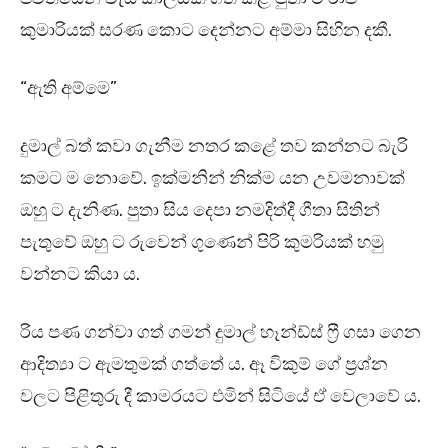
කුමාරියක් සරණ කොට දෙන්නට අම්මා සිහින දකී.
“ඇති අම්මෙ”
දුමාල් බත් කවා ගැනීම නතර කළේ තව කන්නට බැරි
කමට ම නොවේ. ඉක්මනින් නික්ම යන උවමනාවක්
ඔහු ට දැනිණ. පුතා සිය දෙපා නමදිත්දී ගීතා සිතින්
පැතුවේ ඔහු ට රුවෙන් ගුණෙන් පිරි කුමරියක් හමු
වන්නට කියා ය.
රිය පණ ගන්වා ගත් ගමන් දුමාල් හෑන්ඩ්ස් ෆ්‍රී ගසා ගෙන
ආදිත්‍යා ට ඇමතුමක් ගත්තේ ය. ඈ විකුම් ගේ ප්‍රශ්න
වලට පිළිතුරු දී කාමරයට එමින් සිටියේ ඒ වෙලාවේ ය.