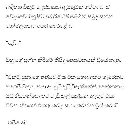
ආදිත්‍යා විකුම් ට දුරකතන ඇමතුමක් ගත්තා ය. ඒ
වෙලාවේ ඔහු සිටියේ ශිරෝෂි සමගින් සමුද්‍රාසන්න
හෝටලයකට අයත් වෙරළේ ය.
“ඇයි…”
ඔහු ගේ ප්‍රශ්න කිරීමේ කිසිදු තෙතමනයක් වූයේ නැත.
“විකුම් පුතා ගෙ තත්වෙ ටික ටික හොඳ අතට හැරෙනව
වගෙයි විකුම්. එයා දැං චූටි චූටි රිඇක්ෂන්ස් පෙන්නනව.
මට හිතෙන්නෙ තව වැඩි කල් යන්නෙ නැතුව එයා
වචන කීපයක් එකතු කරල කතා කරන්න ට්‍රයි කරයි”
“හයියෝ”