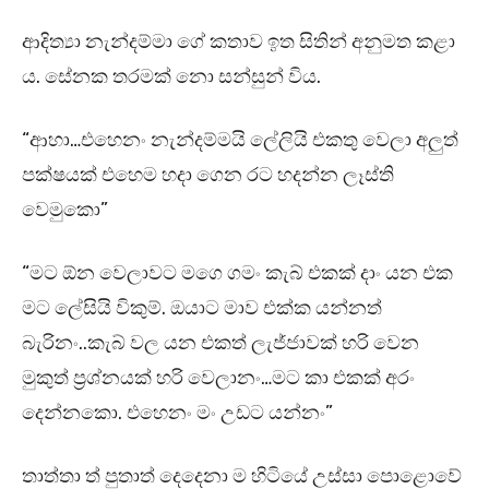
ආදිත්‍යා නැන්දම්මා ගේ කතාව ඉත සිතින් අනුමත කළා
ය. සේනක තරමක් නො සන්සුන් විය.
“ආහා…එහෙනං නැන්දම්මයි ලේලියි එකතු වෙලා අලුත්
පක්ෂයක් එහෙම හදා ගෙන රට හදන්න ලෑස්ති
වෙමුකො”
“මට ඕන වෙලාවට මගෙ ගමං කැබ් එකක් දාං යන එක
මට ලේසියි විකුම්. ඔයාට මාව එක්ක යන්නත්
බැරිනං..කැබ් වල යන එකත් ලැජ්ජාවක් හරි වෙන
මුකුත් ප්‍රශ්නයක් හරි වෙලානං…මට කා එකක් අරං
දෙන්නකො. එහෙනං මං උඩට යන්නං”
තාත්තා ත් පුතාත් දෙදෙනා ම හිටියේ උස්සා පොළොවේ