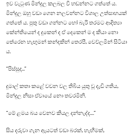
ඉව වැටුණ මින්දුල කලබල වී හඬන්නට ගත්තේ ය.
මින්දුල ඔහු වඩා ගෙන නලවන්නට විශාල උත්සාහයක්
ගත්තේ ය. පුතු වඩා ගන්නට හෝ බැරි තරමට ආදිත්‍යා
කේන්තියෙන් ද දුකෙන් ද ඒ දෙකෙන් ම ද කියා නො
තේරෙන හැඟුමන් කන්දකින් තෙරපී, වෙව්ලමින් සිටියා
ය.
“පිස්සුද…”
දුමාල් කතා කළේ වචන වල තිබිය යුතු වූ දැඩි ගතිය,
මින්දුල නිසා ඒවායේ නො තවරමිනි.
“මේ ළමය බය වෙනව කියල දන්නැද්ද….”
සිය දරුවා ගැන ඇයටත් වඩා බරක්, හැඟීමක්,