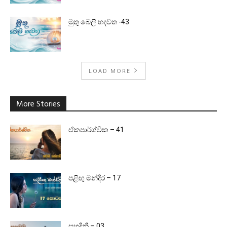
මුතු බෙලි හදවත -43
LOAD MORE
More Stories
ඒකපාර්ශ්වික – 41
පළිඟු මන්දිර – 17
සුහදිනී – 03