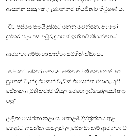
ආසන්න පාසලක් ලැබෙන්නට නියමිත ව තිබුණේ ය.
“ඊට පස්සෙ තමයි දුෂ්කර යන්න වෙන්නෙ. අම්මෝ
දුෂ්කර පලාතක අවුරුදු පහක් ඉන්නව කියන්නෙ…”
ආමන්තා අම්මා හා තාත්තා සමගින් කීවා ය..
“මොකට දුෂ්කර යනවද…අක්ක ඇමති කෙනෙක් ගෙ
පුතෙක් බැන්ද එකෙන් වැඩක් තියෙන්න එපායැ. අපි
සේනක ඇමති තුමාට කියල මෙහෙ ඉස්කෝලයක් හදා
ගමු”
ලලිතා යෝජනා කළා ය. කොළඹ දිස්ත්‍රික්කය තුළ
ගෙදරට ආසන්න පාසලක් ලැබෙනවා නම් ආමන්තා ට