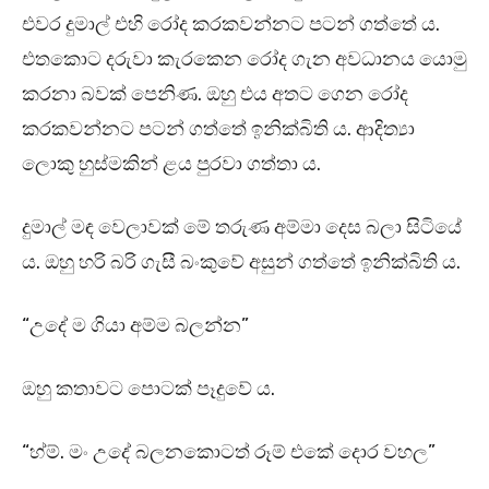
එවර දුමාල් එහි රෝද කරකවන්නට පටන් ගත්තේ ය.
එතකොට දරුවා කැරකෙන රෝද ගැන අවධානය යොමු
කරනා බවක් පෙනිණ. ඔහු එය අතට ගෙන රෝද
කරකවන්නට පටන් ගත්තේ ඉනික්බිති ය. ආදිත්‍යා
ලොකු හුස්මකින් ළය පුරවා ගත්තා ය.
දුමාල් මඳ වෙලාවක් මේ තරුණ අම්මා දෙස බලා සිටියේ
ය. ඔහු හරි බරි ගැසී බංකුවේ අසුන් ගත්තේ ඉනික්බිති ය.
“උදේ ම ගියා අම්ම බලන්න”
ඔහු කතාවට පොටක් පෑදුවේ ය.
“හ්ම්. මං උදේ බලනකොටත් රූම් එකේ දොර වහල”