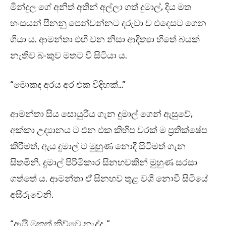
මින්දුල ගේ අනිත් අතින් අල්ලා ගත් දුමාල්, දිය මත
හංසයන් පීනනු පෙන්වන්නට දරුවා ව එදෙසට ගෙන
ගියා ය. ආමන්තා එහි වන නිසා ආදිත්‍යා හිතේ බයක්
නැතිව බංකුව මතට වී සිටියා ය.
“මොකද අරය අර එක විදිහක්…”
ආමන්තා සිය සොයුරිය ගැන දුමාල් ගෙන් ඇසුවේ,
අක්කා උද්‍යානය ට එන එක කිහිප වරක් ම ප්‍රතික්ෂේප
කිරීමත්, ඇය දුමාල් ට මුහුණ නොදී සිටීමත් ගැන
සිතමිනි. දුමාල් පිරිමිකාර සිනහවකින් මුහුණ සරසා
ගත්තේ ය. ආමන්තා ඒ සිනහව තුළ වශී නොවී සිටියේ
අසීරුවෙනි.
“ඇයි මුකුත් කිව්වෙ නැද්ද..”