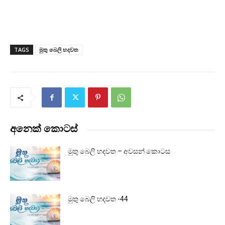
TAGS
මුතු බෙලි හදවත
අනෙක් කොටස්
මුතු බෙලි හදවත – අවසන් කොටස
මුතු බෙලි හදවත -44