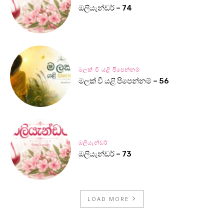
ඔලියැන්ඩර් – 74
මලක් වී යළි පිපෙන්නම්
මලක් වී යළි පිපෙන්නම් – 56
ඔලියැන්ඩර්
ඔලියැන්ඩර් – 73
LOAD MORE