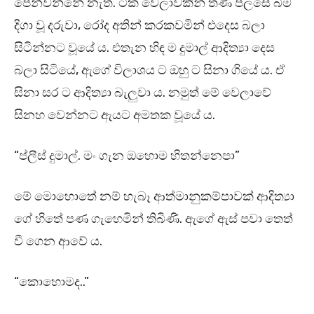
පෙන්වන්නේ නැත. ටික වෙලාවකින් තණ පලසේ බිම
දිගා වූ දරුවා, රෝද අතින් කරකවමින් එදෙස බලා
සිටින්නට වූයේ ය. එතැන හිඳ ම දුමාල් ආදිත්‍යා දෙස
බලා සිටියේ, ඇගේ විලාශය ට ඔහු ට සිනා ගියේ ය. ඒ
සිනා සර ට ආදිත්‍යා බැලුවා ය. නමුත් මේ වෙලාවේ
සිනහ වෙන්නට ඇයට අමතක වූයේ ය.
“ප්ලීස් දුමාල්. මං ගැන ඔහොම හිතන්නෙපා”
මේ මොහොතේ නම් හැබෑ ආත්මානුකම්පාවක් ආදිත්‍යා
ගේ හිතේ පණ ගැහෙමින් තිබිණි. ඇගේ ඇස් පවා තෙත්
වී ගෙන ආවේ ය.
“කොහොමද..”