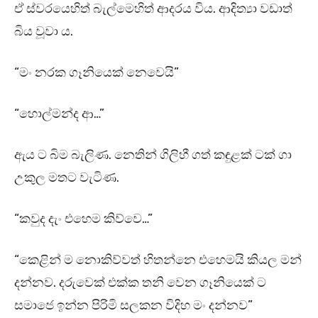
ඒ ස්වරයෙහිත් බැල්මෙහිත් ආදරය විය. ආදිත්‍යා වඩාත්
බිය වූවා ය.
“මං නරක ගෑනියෙක් නෙවෙයි”
“හොල්මන්ද ආ…”
ඇය ට බිම බැලිණ. නෙතින් ගිලිහී ගත් කඳුළක් ටක් ගා
උකුල මතට වැටිණ.
“කවුද දැං එහෙම කිව්වෙ…”
“කෙළින් ම නොකිව්වත් හිතන්නෙ එහෙමයි කියල මන්
දන්නව. දරුවෙක් එක්ක තනි වෙන ගෑනියෙක් ට
සමාජෙ ඉන්න පිරිමි සලකන විදිහ මං දන්නව”