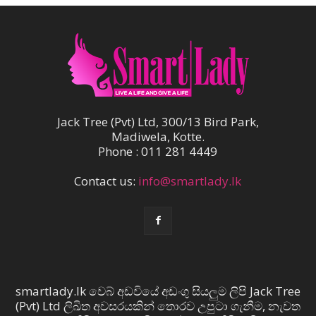
Jack Tree (Pvt) Ltd, 300/13 Bird Park,
Madiwela, Kotte.
Phone : 011 281 4449
Contact us:
info@smartlady.lk
smartlady.lk වෙබ් අඩවියේ අඩංගු සියලුම ලිපි Jack Tree
(Pvt) Ltd ලිඛිත අවසරයකින් තොරව උපුටා ගැනීම, නැවත