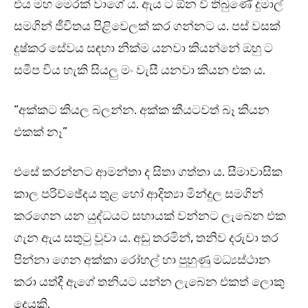
එය මහ මෙරක් වාගේ ය. ඇය ට ඕන වී තිබුණේ දුමාල්
සමගින් ජීවිතය පිළිවෙලක් කර ගන්නට ය. පස් වසක්
දුෂ්කර සේවය සඳහා නික්ම යනවා කියන්නේ ඔහු ට
සමීප විය හැකි සියලු මං වැසී යනවා කියන එක ය.
“අක්කට කියල බලන්න. අක්ක කීයටවත් බෑ කියන
එකක් නෑ”
එසේ කරන්නට ආමන්තා ද සිතා ගත්තා ය. සීමාවාසික
කාල පරිච්ඡේදය තුළ හෝ ආදිත්‍යා මින්දුල සමගින්
කරගෙන යන යුද්ධයට සහායක් වන්නට ලැබෙන එක
ගැන ඇය සතුටු වූවා ය. අඩු තරමින්, තනිව දරුවා තර
පින්නා ගෙන අක්කා රෝහල් හා පුහුණු මධ්‍යස්ථාන
කරා යත්දී ඇගේ තනියට යන්න ලැබෙන එකත් ලොකු
දෙයකි.