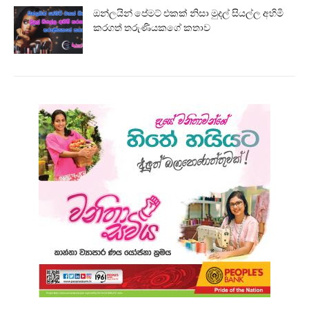
ඔන්ලයින් පේමට් එකක් නිසා මුදල් සියල්ල අහිමි
කරගත් තරුණියකගේ කතාව