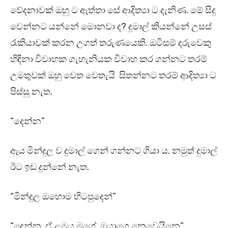
වේදනාවක් ඔහු ට ඇත්තා සේ ආදිත්‍යා ට දැනිණ. මේ සිදු
වෙන්නට යන්නේ මොනවා ද? දුමාල් කියන්නේ උසස්
රැකියාවක් කරන උගත් තරුණයෙකි. ඔටිසම් දරුවෙකු
හිඳිනා විවාහක ගැහැනියක විවාහ කර ගන්නට තරම්
උමතුවක් ඔහු වෙත වෙතැයි සිතන්නට තරම් ආදිත්‍යා ට
පිස්සු නැත.
“දෙන්න”
ඇය මින්දුල ව දුමාල් ගෙන් ගන්නට ගියා ය. නමුත් දුමාල්
ඊට ඉඩ දුන්නේ නැත.
“මින්දුල ඔහොම හිටපුදෙන්”
“දෙන්න. ඒ ළමය මගේ. ඔයාගෙ නෙවෙයිනෙ”