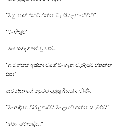
“ම්හු. පාක් එකට එන්න බෑ කියලනං කිව්ව”
“මං හිතුව”
“මොකද්ද අනේ වුණේ…”
“ආමන්තත් අක්කා වගේ මං ගැන වැරදියට හිතන්න
එපා”
ආමන්තා ගේ පපුවට අමුතු බියක් දැනිණි.
“මං ආදිත්‍යාවයි පුතාවයි මං ළඟට ගන්න කැමතියි”
“මො…මොකද්ද….”