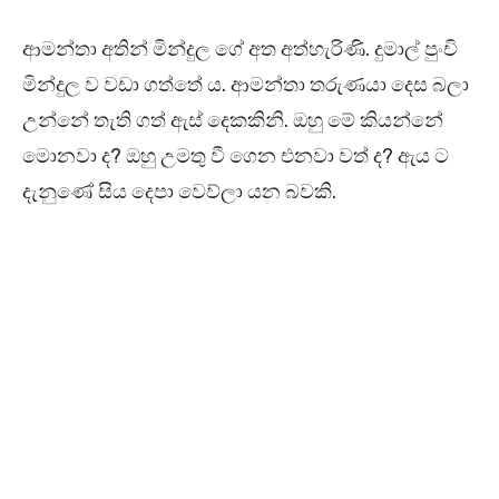
ආමන්තා අතින් මින්දුල ගේ අත අත්හැරිණි. දුමාල් පුංචි
මින්දුල ව වඩා ගත්තේ ය. ආමන්තා තරුණයා දෙස බලා
උන්නේ තැති ගත් ඇස් දෙකකිනි. ඔහු මේ කියන්නේ
මොනවා ද? ඔහු උමතු වී ගෙන එනවා වත් ද? ඇය ට
දැනුණේ සිය දෙපා වෙව්ලා යන බවකි.