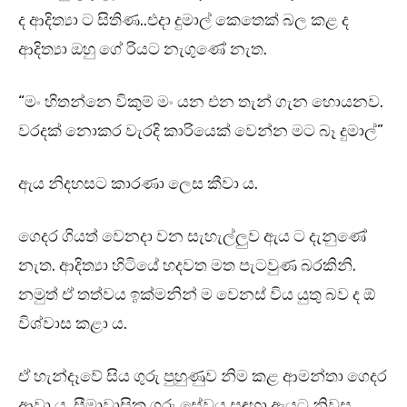
ද ආදිත්‍යා ට සිතිණ..එදා දුමාල් කෙතෙක් බල කළ ද
ආදිත්‍යා ඔහු ගේ රියට නැගුණේ නැත.
“මං හිතන්නෙ විකුම් මං යන එන තැන් ගැන හොයනව.
වරදක් නොකර වැරදි කාරියෙක් වෙන්න මට බෑ දුමාල්”
ඇය නිදහසට කාරණා ලෙස කීවා ය.
ගෙදර ගියත් වෙනදා වන සැහැල්ලුව ඇය ට දැනුණේ
නැත. ආදිත්‍යා හිටියේ හදවත මත පැටවුණ බරකිනි.
නමුත් ඒ තත්වය ඉක්මනින් ම වෙනස් විය යුතු බව ද ඕ
විශ්වාස කළා ය.
ඒ හැන්දෑවේ සිය ගුරු පුහුණුව නිම කළ ආමන්තා ගෙදර
ආවා ය. සීමාවාසික ගුරු සේවය සඳහා ඇයට නිවස