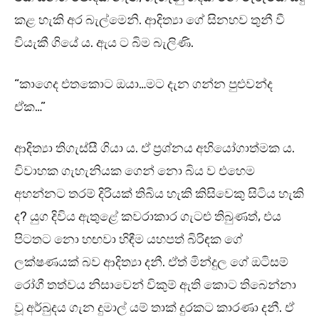
කළ හැකි අර බැල්මෙනි. ආදිත්‍යා ගේ සිනහව තුනී වී
වියැකී ගියේ ය. ඇය ට බිම බැලිණි.
“කාගෙද එතකොට ඔයා…මට දැන ගන්න පුළුවන්ද
ඒක…”
ආදිත්‍යා තිගැස්සී ගියා ය. ඒ ප්‍රශ්නය අභියෝගාත්මක ය.
විවාහක ගැහැනියක ගෙන් නො බිය ව එහෙම
අහන්නට තරම් දිරියක් තිබිය හැකි කිසිවෙකු සිටිය හැකි
ද? යුග දිවිය ඇතුළේ කවරාකාර ගැටළු තිබුණත්, එය
පිටතට නො හඟවා හිඳීම යහපත් බිරිඳක ගේ
ලක්ෂණයක් බව ආදිත්‍යා දනී. ඒත් මින්දුල ගේ ඔටිසම්
රෝගී තත්වය නිසාවෙන් විකුම් ඇති කොට තිබෙන්නා
වූ අර්බුදය ගැන දුමාල් යම් තාක් දුරකට කාරණා දනී. ඒ