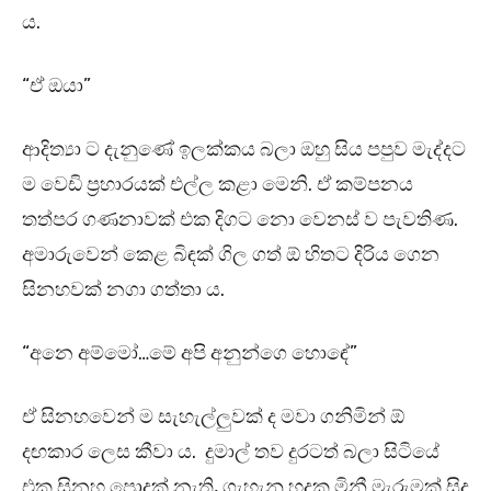
ය.
“ඒ ඔයා”
ආදිත්‍යා ට දැනුණේ ඉලක්කය බලා ඔහු සිය පපුව මැද්දට
ම වෙඩි ප්‍රහාරයක් එල්ල කළා මෙනි. ඒ කම්පනය
තත්පර ගණනාවක් එක දිගට නො වෙනස් ව පැවතිණ.
අමාරුවෙන් කෙළ බිඳක් ගිල ගත් ඕ හිතට දිරිය ගෙන
සිනහවක් නගා ගත්තා ය.
“අනෙ අම්මෝ…මේ අපි අනුන්ගෙ හොඳේ”
ඒ සිනහවෙන් ම සැහැල්ලුවක් ද මවා ගනිමින් ඕ
දඟකාර ලෙස කීවා ය. දුමාල් තව දුරටත් බලා සිටියේ
එක සිනහ පොදක් නැති, ගැහැනු හදක මිනී මැරුමක් සිදු