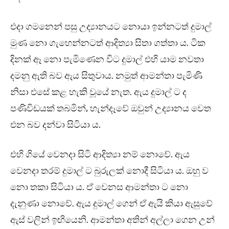
එදා ගමනෙන් පසු උද්‍යානයට නොයා ඉන්නටත් දුමාල්
මුණ නො ගැහෙන්නටත් ආදිත්‍යා සිතා ගත්තා ය. ටික
දිනක් ඈ නො පැමිණෙන විට දුමාල් එහි යාම නවතා
දමනු ඇති බව ඇය සිතුවාය. නමුත් ආමන්තා පැමිණි
නිසා එසේ කළ හැකි වූයේ නැත. ඇය දුමාල් ට ද
පණිවිඩයක් තබමින්, හැන්දෑවේ ඔවුන් උද්‍යානය වෙත
එන බව දන්වා සිටියා ය.
එහි ගියේ වෙනදා සිටි ආදිත්‍යා නම් නොවේ. ඇය
වෙනදා තරම් දුමාල් ට බුරුලක් නොදී සිටියා ය. ඔහු ව
නො තකා සිටියා ය. ඒ වෙනස ආමන්තා ට නො
දැනුණා නොවේ. ඇය දුමාල් ගෙන් ඒ ඇයි කියා ඇසුවේ
ඇස් වලින් ඉඟියෙනි. ආමන්තා අතින් අල්ලා ගෙන උන්