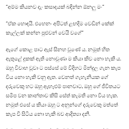
“අම්ම කියනව දැං කසාදයක් බඳින්න ඕනලු මං”
“ඒක හොඳයි. එහෙනං අපිටත් ළඟදිම වෙඩින් කේක්
කෑල්ලක් කන්න පුළුවන් වෙයි වගේ”
ඇගේ කොළ පාට ඇස් සිනහ වුණේ ය. නමුත් හිත
ඇතුළේ දුකක් ඇති නොවුණා ම කියා කිව නො හැකි ය.
ඔහු විවාහ වූවා ට පස්සේ මේ විදිහට මින්දුල ගැන කැප
විය නො හැකි වනු ඇත. වෙනත් ගැහැනියක ගේ
දරුවෙකු හට ඔහු ඇඟෑළුම් පානවාට, ඔහු ගේ ජීවිතයට
සමීප වන කාන්තාව කිසි සේත් කැමති නො විය හැක.
නමුත් එසේ ය කියා ඔහු ට අනුන්ගේ දරුවෙකු මත්තේ
කැප වී සිටිය නො හැකි බව ආදිත්‍යා දනී.