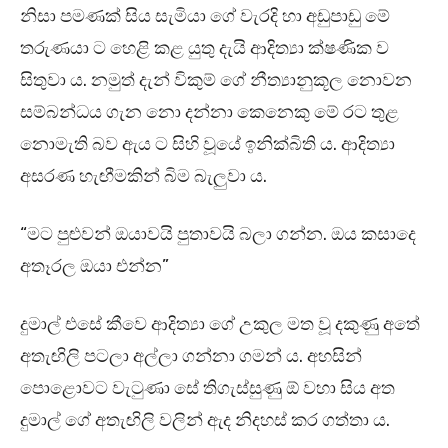
නිසා පමණක් සිය සැමියා ගේ වැරදි හා අඩුපාඩු මේ
තරුණයා ට හෙළි කළ යුතු දැයි ආදිත්‍යා ක්ෂණික ව
සිතුවා ය. නමුත් දැන් විකුම් ගේ නීත්‍යානුකූල නොවන
සම්බන්ධය ගැන නො දන්නා කෙනෙකු මේ රට තුළ
නොමැති බව ඇය ට සිහි වූයේ ඉනික්බිති ය. ආදිත්‍යා
අසරණ හැඟීමකින් බිම බැලුවා ය.
“මට පුළුවන් ඔයාවයි පුතාවයි බලා ගන්න. ඔය කසාදෙ
අතෑරල ඔයා එන්න”
දුමාල් එසේ කීවෙ ආදිත්‍යා ගේ උකුල මත වූ දකුණු අතේ
අතැඟිලි පටලා අල්ලා ගන්නා ගමන් ය. අහසින්
පොළොවට වැටුණා සේ තිගැස්සුණු ඕ වහා සිය අත
දුමාල් ගේ අතැඟිලි වලින් ඇද නිදහස් කර ගත්තා ය.