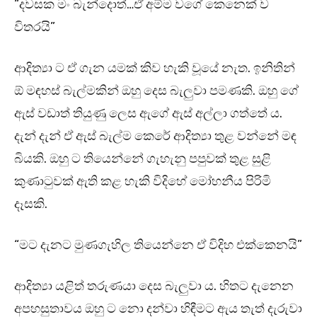
“දවසක මං බැන්දොත්…ඒ අම්ම වගේ කෙනෙක් ව
විතරයි”
ආදිත්‍යා ට ඒ ගැන යමක් කිව හැකි වූයේ නැත. ඉනිතින්
ඕ මඳහස් බැල්මකින් ඔහු දෙස බැලුවා පමණකි. ඔහු ගේ
ඇස් වඩාත් තියුණු ලෙස ඇගේ ඇස් අල්ලා ගත්තේ ය.
දැන් දැන් ඒ ඇස් බැල්ම කෙරේ ආදිත්‍යා තුළ වන්නේ මඳ
බියකි. ඔහු ට තියෙන්නේ ගැහැනු පපුවක් තුළ සුළි
කුණාටුවක් ඇති කළ හැකි විදිහේ මෝහනීය පිරිමි
දෑසකි.
“මට දැනට මුණගැහිල තියෙන්නෙ ඒ විදිහ එක්කෙනයි”
ආදිත්‍යා යළිත් තරුණයා දෙස බැලුවා ය. හිතට දැනෙන
අපහසුතාවය ඔහු ට නො දන්වා හිඳීමට ඇය තැත් දැරුවා