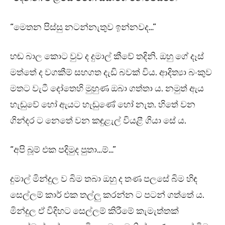
“මෙතන පිස්සු නටන්නැතුව ඉන්නවද…”
හඬ බාල කොට වුව ද දුමාල් කීවේ තදිනි. ඔහු ගේ දෑස්
මත්තේ ද වගකීම් සහගත දැඩි බවක් විය. ආදිත්‍යා බංකුව
මතට වැටී දෝතෙහි මුහුණ ඔබා ගත්තා ය. නමුත් ඇය
හැඬුවේ හෝ ඇයට හැඬුණේ හෝ නැත. හිතේ වන
ගින්දර ට නෙතේ වන කඳුළැල් වියළී ගියා සේ ය.
“අපි බූම් එක පදිමුද පුතා…ම්…”
දුමාල් මින්දුල ව බිම තබා ඔහු ද තණ පලසේ බිම හිඳ
සෙල්ලම් කාර් එක තල්ලු කරන්න ට පටන් ගත්තේ ය.
මින්දුල ඒ විදිහට සෙල්ලම් කිරීමේ කැමැත්තක්