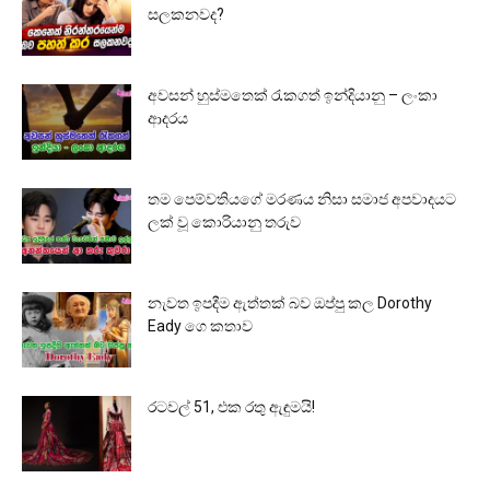
සලකනවද?
අවසන් හුස්මතෙක් රැකගත් ඉන්දියානු – ලංකා
ආදරය
තම පෙම්වතියගේ මරණය නිසා සමාජ අපවාදයට
ලක් වූ කොරියානු තරුව
නැවත ඉපදීම ඇත්තක් බව ඔප්පු කල Dorothy
Eady ගෙ කතාව
රටවල් 51, එක රතු ඇඳුමයි!