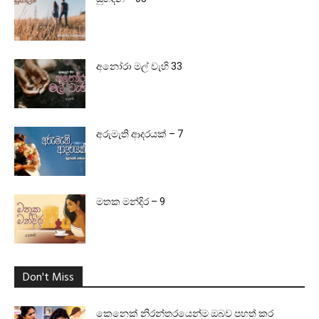
අනෝරා මල් වැහි 33
අරුමැති ආදරයක් – 7
මතක මන්දිර – 9
Don't Miss
කෙනෙක් නිරන්තරයෙන්ම ඔබව පහත් කර