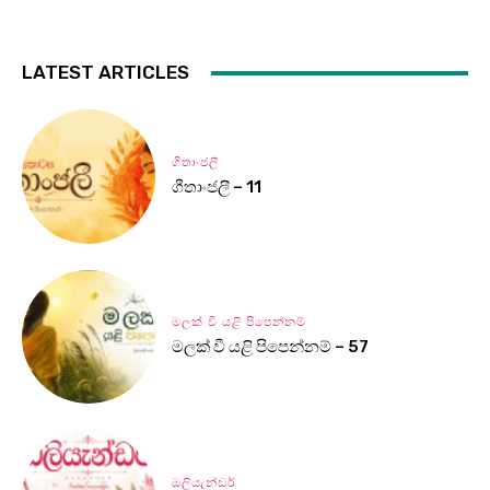
LATEST ARTICLES
ගීතාංජලී
ගීතාංජලී – 11
මලක් වී යළි පිපෙන්නම්
මලක් වී යළි පිපෙන්නම් – 57
ඔලියැන්ඩර්