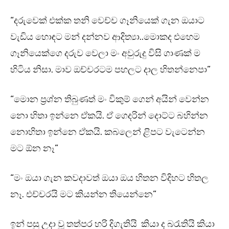
“දරුවෙක් එක්ක තනි වෙච්ච ගෑනියෙක් ගැන ඔයාට
වැඩිය හොඳට මන් දන්නව ආදිත්‍යා..මොකද එහෙම
ගෑනියෙක්ගෙ දරුව වෙලා මං අවුරුදු විසි ගාණක් ම
හිටිය නිසා. මාව ඔච්චරටම පහලට දාල හිතන්නෙපා”
“මොන ප්‍රශ්න තිබුණත් මං විකුම් ගෙන් අයින් වෙන්න
නො හිතා ඉන්නෙ ඒකයි. ඒ ගෙදරින් දොට්ට බහින්න
නොහිතා ඉන්නෙ ඒකයි. කබලෙන් ළිපට වැටෙන්න
මට ඕන නෑ”
“මං ඔයා ගැන කවදාවත් ඔයා ඔය හිතන විදිහට හිතල
නෑ. එච්චරයි මට කියන්න තියෙන්නෙ”
ඉන් පසු උදා වූ තත්පර හරි දිගැතියි කියා ද බරැතියි කියා