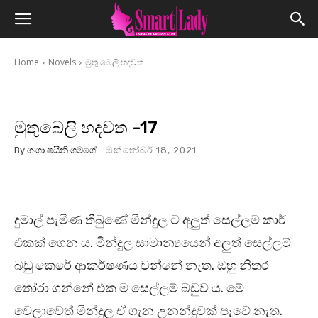
Home
Novels
මුතු බෙලි හදවත
මුතුබෙලි හදවත -17
By
ගංගා ෂයිනි ගමගේ
ඔක්තෝබර් 18, 2021
දුමාල් පැමිණ තිබුණේ මින්දුල ට අලුත් සෙල්ලම් කාර්
එකක් ගෙන ය. මින්දුල සාමාන්‍යයෙන් අලුත් සෙල්ලම්
බඩු කෙරේ ආකර්ෂණය වන්නේ නැත. ඔහු නිතර
තෝරා ගන්නේ එක ම සෙල්ලම් බඩුව ය. මේ
වෙලාවේත් මින්දුල ඒ ගැන උනන්දුවක් පෑවේ නැත.