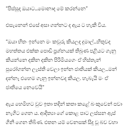
“පිස්සුද ඔයාට…මොනාද මේ කරන්නෙ”
එසැනෙන් එසේ අසා ගන්නට ද ඇය ට හැකි විය.
“ඔයා හිතං ඉන්නෙ මං කවුරු කියලද දුමාල්…හිතුවද
මහත්තය එක්ක පොඩි ප්‍රශ්නයක් තිබුණ පළියට ගෑනු
කියන්නෙ දකින දකින පිරිමියගෙං ඒ හිස්තැන්
පුරෝගන්න ලෑස්ති වෙලා ඉන්න ජාතියක් කියල…මන්
දන්නෑ එහෙම ගෑනු ඉන්නවද කියල. හැබැයි මං ඒ
ජාතියෙ නෙවෙයි”
ඇය හෙමිහට වුව ඉතා තදින් කතා කළේ බංකුවෙන් පවා
නැගිට ගෙන ය. ආදිත්‍යා ගේ කොළ පාට ලස්සන ඇස්
ගිනි ගෙන තිබිණ. එතන යම් වෙනසක් සිදු වූ බව වහා