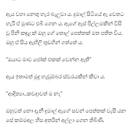
ඇය වහා නෙතු හැර බැලුවා ය. දුමාල් සිටියේ ඈ වෙතට
හැරී ඒ මූණට එබී ගෙන ය. ඇගේ ඇස් පිල්ලමකින් විසි
වූ පිනි කඳුළක් ඔහු ගේ තොල් පෙත්තක් මත පතිත විය.
ඔහු ඒ සිය ඇඟිලි තුඩගින් ගත්තේ ය.
“ඔයාට මාව ජෝක් එකක් වෙන්න ඇති”
ඇය ඉතාමත් මුදු හැඬුම්බර ස්වරයකින් කීවා ය.
“ආදිත්‍යා…කවදාවත් ම නෑ”
ඔහුටත් නො දැනී දුමාල් ඇගේ සවන් පෙත්තක් වැසී යන
සේ කම්මඅල හිස අතරින් අල්ලා ගෙන තිබිණි.