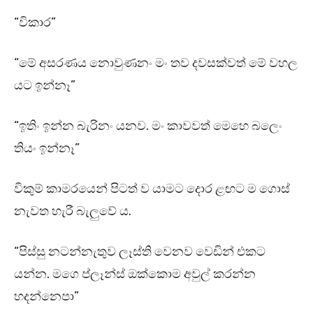
“විකාර”
“මේ අසරණය නොවුණනං මං තව දවසක්වත් මේ වහල
යට ඉන්නෑ”
“ඉතිං ඉන්න බැරිනං යනව. මං කාවවත් මෙහෙ බලෙං
තියං ඉන්නෑ”
විකුම් කාමරයෙන් පිටත් ව යාමට දොර ළඟට ම ගොස්
නැවත හැරී බැලුවේ ය.
“පිස්සු නටන්නැතුව ලෑස්ති වෙනව වෙඩින් එකට
යන්න. මගෙ ප්ලෑන්ස් ඔක්කොම අවුල් කරන්න
හදන්නෙපා”