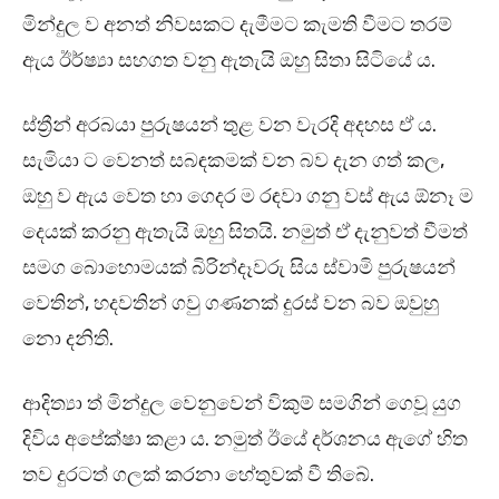
මින්දුල ව අනත් නිවසකට දැමීමට කැමති වීමට තරම්
ඇය ඊර්ෂ්‍යා සහගත වනු ඇතැයි ඔහු සිතා සිටියේ ය.
ස්ත්‍රීන් අරබයා පුරුෂයන් තුළ වන වැරදි අදහස ඒ ය.
සැමියා ට වෙනත් සබඳකමක් වන බව දැන ගත් කල,
ඔහු ව ඇය වෙත හා ගෙදර ම රඳවා ගනු වස් ඇය ඕනෑ ම
දෙයක් කරනු ඇතැයි ඔහු සිතයි. නමුත් ඒ දැනුවත් වීමත්
සමග බොහොමයක් බිරින්දෑවරු සිය ස්වාමි පුරුෂයන්
වෙතින්, හදවතින් ගවු ගණනක් දුරස් වන බව ඔවුහු
නො දනිති.
ආදිත්‍යා ත් මින්දුල වෙනුවෙන් විකුම් සමගින් ගෙවූ යුග
දිවිය අපේක්ෂා කළා ය. නමුත් ඊයේ දර්ශනය ඇගේ හිත
තව දුරටත් ගලක් කරනා හේතුවක් වී තිබේ.