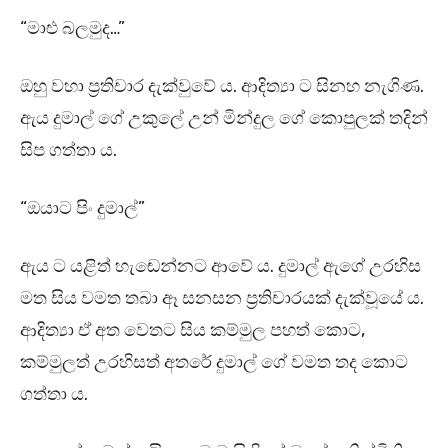
“මාළු බලමුද…”
ඔහු වහා ප්‍රතිචාර දැක්වුවේ ය. ආදිත්‍යා ට සිනහ නැගිණ.
ඇය දුමාල් ගේ උකුලේ උන් මින්දුල ගේ කොපුලක් තදින්
සිප ගත්තා ය.
“ඔයාට පිං දුමාල්”
ඇය ට යළිත් හැඬෙන්නට ආවේ ය. දුමාල් ඇගේ උරහිස
මත සිය වමත තබා ඈ සනසන ප්‍රතිචාරයක් දැක්වූයේ ය.
ආදිත්‍යා ඒ අත වෙතට සිය කම්මුල පහත් කොට,
කම්මුලත් උරහිසත් අතරේ දුමාල් ගේ වමත තද කොට
ගත්තා ය.