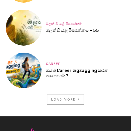
මලක් වී යළි පිපෙන්නම්
මලක් වී යළි පිපෙන්නම් – 55
CAREER
ඔයත් Career zigzagging කරන
කෙනෙක්ද?
LOAD MORE