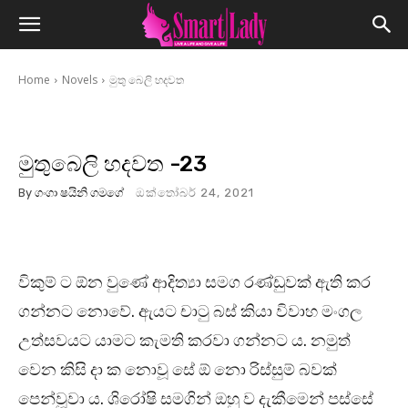
Home
Novels
මුතු බෙලි හදවත
මුතුබෙලි හදවත -23
By
ගංගා ෂයිනි ගමගේ
ඔක්තෝබර් 24, 2021
විකුම් ට ඕන වුණේ ආදිත්‍යා සමග රණ්ඩුවක් ඇති කර
ගන්නට නොවේ. ඇයට චාටු බස් කියා විවාහ මංගල
උත්සවයට යාමට කැමති කරවා ගන්නට ය. නමුත්
වෙන කිසි දා ක නොවූ සේ ඕ නො රිස්සුම් බවක්
පෙන්වූවා ය. ශිරෝෂි සමගින් ඔහු ව දැකීමෙන් පස්සේ