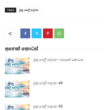
TAGS
මුතු බෙලි හදවත
අනෙක් කොටස්
මුතු බෙලි හදවත – අවසන් කොටස
මුතු බෙලි හදවත -44
මුතු බෙලි හදවත -43