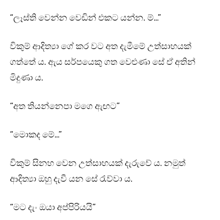
“ලෑස්ති වෙන්න වෙඩින් එකට යන්න. ම්…”
විකුම් ආදිත්‍යා ගේ කර වට අත දැමීමේ උත්සාහයක්
ගත්තේ ය. ඇය සර්පයෙකු ගත වෙළුණා සේ ඒ අතින්
මිදුණා ය.
“අත තියන්නෙපා මගෙ ඇඟට”
“මොකද මේ…”
විකුම් සිනහ වෙන උත්සාහයක් දැරුවේ ය. නමුත්
ආදිත්‍යා ඔහු දැවී යන සේ රැව්වා ය.
“මට දැං ඔයා අප්පිරියයි”