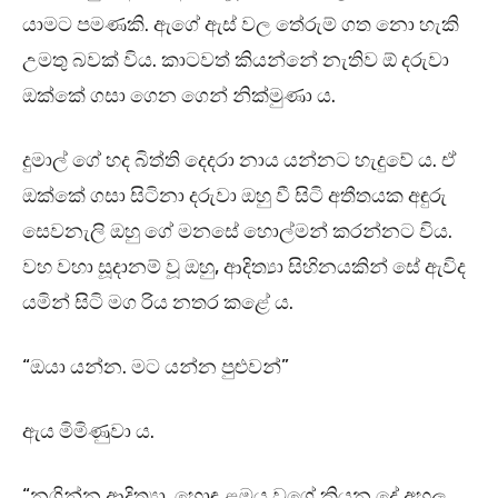
යාමට පමණකි. ඇගේ ඇස් වල තේරුම් ගත නො හැකි
උමතු බවක් විය. කාටවත් කියන්නේ නැතිව ඕ දරුවා
ඔක්කේ ගසා ගෙන ගෙන් නික්මුණා ය.
දුමාල් ගේ හද බිත්ති දෙදරා නාය යන්නට හැදුවේ ය. ඒ
ඔක්කේ ගසා සිටිනා දරුවා ඔහු වී සිටි අතීතයක අඳුරු
සෙවනැලි ඔහු ගේ මනසේ හොල්මන් කරන්නට විය.
වහ වහා සූදානම් වූ ඔහු, ආදිත්‍යා සිහිනයකින් සේ ඇවිද
යමින් සිටි මග රිය නතර කළේ ය.
“ඔයා යන්න. මට යන්න පුළුවන්”
ඇය මිමිණුවා ය.
“නගින්න ආදිත්‍යා. හොඳ ළමය වගේ කියන දේ අහල