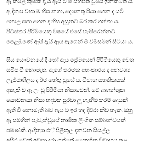
ඈ කළේ කුමක් දැයි ඇය ට ම සිහිපත් වූයේ ඉනික්බිති ය.
ආදිත්‍යා වහා ම හිස නගා, දෙනෙතු පියා ගෙන ද යටි
තොල සපා ගෙන ද හිස අසුනට බර කර ගත්තා ය.
පිටස්තර පිරිමියෙකු විෂයේ එසේ හැසිරෙන්නට
පෙළඹුණේ ඇයි දැයි ඇය ඇගෙන් ම විමසමින් සිටියා ය.
සිය යෞවනයේ දී හෝ ඇය ප්‍රේමයෙන් පිරිමියෙකු වෙත
සමීප වී නොමැත. ඇගේ තරමක අහංකාරය ද අනවශ්‍ය
ලැජ්ජාශීලය ද ඊට හේතු වූයේ ය. විවාහ සහතිකයක්
අතැති ව ඈ ලං වූ පිරිමියා නිසාවෙන්, මේ ආගන්තුක
යෞවනයා නිසා හදවත පුරවා ලූ හැඟීම තරම් දෙයක්
ඇති වී නොමැති බව ඇය ට ඉර හඳ දිව්රා කිව හැක. ඔහු
ඈ සමගින් පැවැත්වූයේ නාමික ලිංගික සම්බන්ධයක්
පමණකි. ආදිත්‍යා එ් පිළිකුල දනවන සියල්ල
අසීරුවෙන් ඉවසා දරා ගත්තේ නෛතික විවාහය තුළ