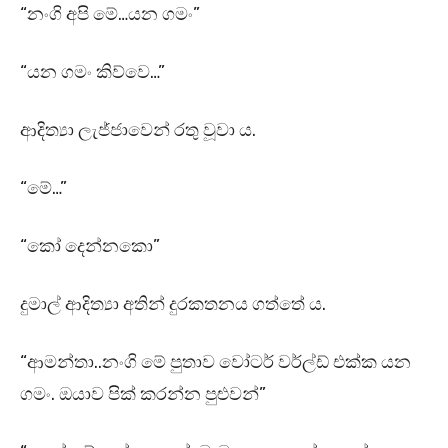
“නංගි අපි මේ…යන ගමං”
“යන ගමං කිව්වෙ…”
ආදිත්‍යා ලැජ්ජාවෙන් රතු වූවා ය.
“මේ…”
“කෝ දෙන්නකො”
දුමාල් ආදිත්‍යා අතින් දුරකතනය ගත්තේ ය.
“ආමන්තා..නංගි මේ පුතාව වෝටර් වර්ල්ඩ් එක්ක යන
ගමං. ඔයාව පික් කරන්න පුළුවන්”