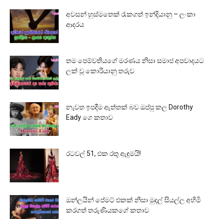
අවසන් හුස්මතෙක් රැකගත් ඉන්දියානු – ලංකා
ආදරය
තම පෙම්වතියගේ මරණය නිසා සමාජ අපවාදයට
ලක් වූ කොරියානු තරුව
නැවත ඉපදීම ඇත්තක් බව ඔප්පු කල Dorothy
Eady ගෙ කතාව
රටවල් 51, එක රතු ඇඳුමයි!
ඔන්ලයින් පේමට් එකක් නිසා මුදල් සියල්ල අහිමි
කරගත් තරුණියකගේ කතාව