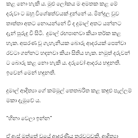
කළ නො හැකි ය. මුළු ලෝකය ම අමතක කළ මේ
දරුවා ට ඔහු විශේෂත්වයක් දුන්නේ ය. මින්දුල වුව
තාත්තා අතට නොයන්නේ වී ද දුමාල් අතට යන්නට
දැන් පුරුදු වී සිටී. දුමාල් රඟපානවා කියා තර්ක කළ
හැක. අසරණ වූ ගැහැනියක බොරු ආදරයක් පෙන්වා
රවටා ගන්නට හදනවා කියා සිතිය හැක. නමුත් දරුවන්
ට බොරු කළ නො හැකි ය. දරුවෝ ආදරය හඳුනති.
ඉවෙන් මෙන් හඳුනති.
දුමාල් ආදිත්‍යා ගේ කම්මුල් තෙතබරිත කළ කඳුළු පැල්ලම්
මකා දැමුවේ ය.
“හිනා වෙලා ඉන්න”
ඒ ඇස් මත්තේ වූයේ ආදරණීය තරවටුවකි. ආදිත්‍යා