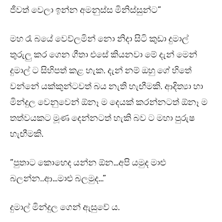
ජීවත් වෙලා ඉන්න අමනුස්ස මිනිස්සුන්ට”
මහ රෑ බයේ වෙව්ලමින් නො නිදා සිටි කුඩා දුමාල්
තුරුලු කර ගෙන ගීතා එසේ කියනවා මේ දැන් මෙන්
දුමාල් ට සිහිපත් කළ හැක. දැන් නම් ඔහු ගේ හිතේ
වන්නේ යක්කුන්ටවත් බය නැති හැඟීමකි. ආදිත්‍යා හා
මින්දුල වෙනුවෙන් ඕනෑ ම දෙයක් කරන්නටත් ඕනෑ ම
තත්වයකට මූණ දෙන්නටත් හැකි බව ට මහා පුරුෂ
හැඟීමකි.
“පුතාට කොහෙද යන්න ඕන…අපි යමුද මාළු
බලන්න..ආ…මාළු බලමුද…”
දුමාල් මින්දුල ගෙන් ඇසුවේ ය.