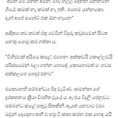
“අනේ මේ යන්න අනේ. මාව හලල දෙන්න යන්නනෙ
ගියේ. කමක් නෑ කමක් නෑ ඉතිං. එහෙම යන්නකො.
දැන් අපේ සපෝට් එක ඕන නෑනෙ”
ආදිත්‍යා තව තවත් රතු වෙමින් වීදුරු කවුළුවෙන් පිටත
නෙතු යොමු කර ගත්තා ය.
“විහිළුවක් අයියෙ කළේ. එහෙනං අක්කවයි කොල්ලවයි
පරිස්සමෙන් බලා ගන්න හොඳේ. කොහොමත් මං හවස
අක්කලගෙ ගෙදර එනව”
එකෙනෙහි සම්බන්ධය බිඳ වැටිණ. ආමන්තා ගේ
දුරකතනය ක්‍රියා විරහිත වූයේ ය. ඈ එය විදුලි පේනුවට
සම්බන්ධ කළේ සතුටු සිතකිනි. ඇයත් යනවාට වඩා
ඔවුන් දෙදෙනා තනි ව හමු වී කතා කරන එක හොඳ යයි