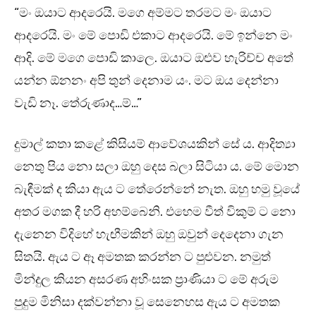
“මං ඔයාට ආදරෙයි. මගෙ අම්මට තරමට මං ඔයාට
ආදරෙයි. මං මේ පොඩි එකාට ආදරෙයි. මේ ඉන්නෙ මං
ආදි. මේ මගෙ පොඩි කාලෙ. ඔයාට ඔළුව හැරිච්ච අතේ
යන්න ඕනනං අපි තුන් දෙනාම යං. මට ඔය දෙන්නා
වැඩි නෑ. තේරුණාද…ම්…”
දුමාල් කතා කළේ කිසියම් ආවේශයකින් සේ ය. ආදිත්‍යා
නෙතු පිය නො සලා ඔහු දෙස බලා සිටියා ය. මේ මොන
බැඳීමක් ද කියා ඇය ට තේරෙන්නේ නැත. ඔහු හමු වූයේ
අතර මගක දී හරි අහම්බෙනි. එහෙම වීත් විකුම් ට නො
දැනෙන විදිහේ හැඟීමකින් ඔහු ඔවුන් දෙදෙනා ගැන
සිතයි. ඇය ට ඈ අමතක කරන්න ට පුළුවන. නමුත්
මින්දුල කියන අසරණ අහිංසක ප්‍රාණියා ට මේ අරුම
පුදුම මිනිසා දක්වන්නා වූ සෙනෙහස ඇය ට අමතක