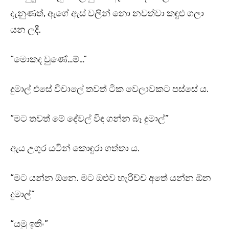
දැනුණත්, ඇගේ ඇස් වලින් නො නවත්වා කඳුළු ගලා
යන ලදී.
“මොකද වුණේ…ම්…”
දුමාල් එසේ විචාලේ තවත් ටික වෙලාවකට පස්සේ ය.
“මට තවත් මේ දේවල් විඳ ගන්න බෑ දුමාල්”
ඇය උගුර යටින් කොඳුරා ගත්තා ය.
“මට යන්න ඕනෙ. මට ඔළුව හැරිච්ච අතේ යන්න ඕන
දුමාල්”
“යමු ඉතිං”