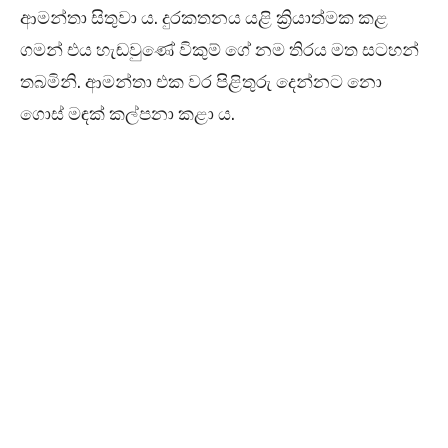
ආමන්තා සිතුවා ය. දුරකතනය යළි ක්‍රියාත්මක කළ
ගමන් එය හැඬවුණේ විකුම් ගේ නම තිරය මත සටහන්
තබමිනි. ආමන්තා එක වර පිළිතුරු දෙන්නට නො
ගොස් මඳක් කල්පනා කළා ය.