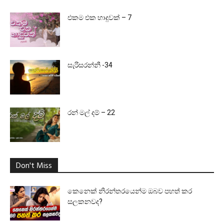
එකම එක හාදුවක් – 7
සැරිසරන්නී -34
රන් මල් දම් – 22
Don't Miss
කෙනෙක් නිරන්තරයෙන්ම ඔබව පහත් කර
සලකනවද?