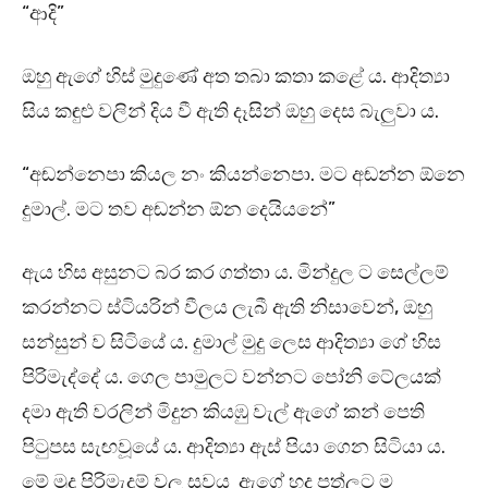
“ආදි”
ඔහු ඇගේ හිස් මුදුණේ අත තබා කතා කළේ ය. ආදිත්‍යා
සිය කඳුළු වලින් දිය වී ඇති දෑසින් ඔහු දෙස බැලුවා ය.
“අඬන්නෙපා කියල නං කියන්නෙපා. මට අඬන්න ඕනෙ
දුමාල්. මට තව අඬන්න ඕන දෙයියනේ”
ඇය හිස අසුනට බර කර ගත්තා ය. මින්දුල ට සෙල්ලම්
කරන්නට ස්ටියරින් වීලය ලැබී ඇති නිසාවෙන්, ඔහු
සන්සුන් ව සිටියේ ය. දුමාල් මුදු ලෙස ආදිත්‍යා ගේ හිස
පිරිමැද්දේ ය. ගෙල පාමුලට වන්නට පෝනි ටේලයක්
දමා ඇති වරලින් මිදුන කියඹු වැල් ඇගේ කන් පෙති
පිටුපස සැඟවූයේ ය. ආදිත්‍යා ඇස් පියා ගෙන සිටියා ය.
මේ මුදු පිරිමැදුම් වල සුවය ඇගේ හද පත්ලට ම