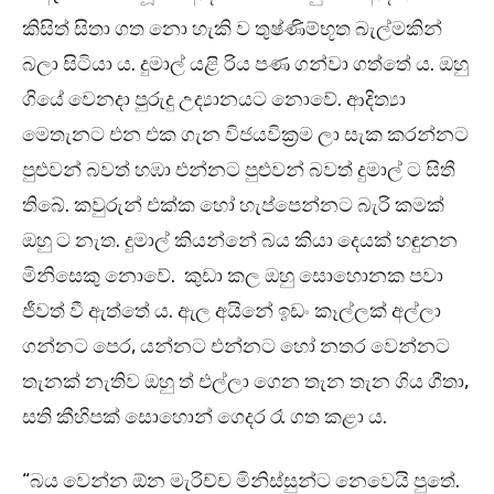
කිසිත් සිතා ගත නො හැකි ව තුෂ්ණිම්භූත බැල්මකින්
බලා සිටියා ය. දුමාල් යළි රිය පණ ගන්වා ගත්තේ ය. ඔහු
ගියේ වෙනදා පුරුදු උද්‍යානයට නොවේ. ආදිත්‍යා
මෙතැනට එන එක ගැන විජයවික්‍රම ලා සැක කරන්නට
පුළුවන් බවත් හඹා එන්නට පුළුවන් බවත් දුමාල් ට සිතී
තිබේ. කවුරුන් එක්ක හෝ හැප්පෙන්නට බැරි කමක්
ඔහු ට නැත. දුමාල් කියන්නේ බය කියා දෙයක් හඳුනන
මිනිසෙකු නොවේ. කුඩා කල ඔහු සොහොනක පවා
ජීවත් වී ඇත්තේ ය. ඇල අයිනේ ඉඩං කෑල්ලක් අල්ලා
ගන්නට පෙර, යන්නට එන්නට හෝ නතර වෙන්නට
තැනක් නැතිව ඔහු ත් එල්ලා ගෙන තැන තැන ගිය ගීතා,
සති කීහිපක් සොහොන් ගෙදර රෑ ගත කළා ය.
“බය වෙන්න ඕන මැරිච්ච මිනිස්සුන්ට නෙවෙයි පුතේ.