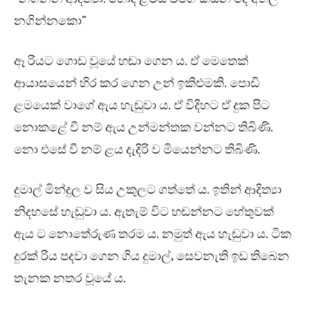
නගින්නකො”
ඈ රියට ගොඩ වූයේ හඬා ගෙන ය. ඒ මෙතෙක්
ආයාසයෙන් හිර කර ගෙන උන් ඉකිළුමකි. පොඩි
ළමයෙක් වාගේ ඇය හැඬුවා ය. ඒ විදිහට ඒ දුක පිට
නොකළේ වී නම් ඇය උන්මන්තක වන්නට තිබිණි.
නො එසේ වී නම් ළය දැදිරි ව මියෙන්නට තිබිණි.
දුමාල් මින්දුල ව සිය උකුලට ගත්තේ ය. ඉතින් ආදිත්‍යා
නිදහසේ හැඬුවා ය. ඇතැම් විට හඬන්නට හේතුවක්
ඇය ට නොතේරුණ තරම ය. නමුත් ඇය හැඬුවා ය. ටික
දුරක් රිය පදවා ගෙන ගිය දුමාල්, සෙවනැති ඉඩ තිබෙන
තැනක නතර වූයේ ය.