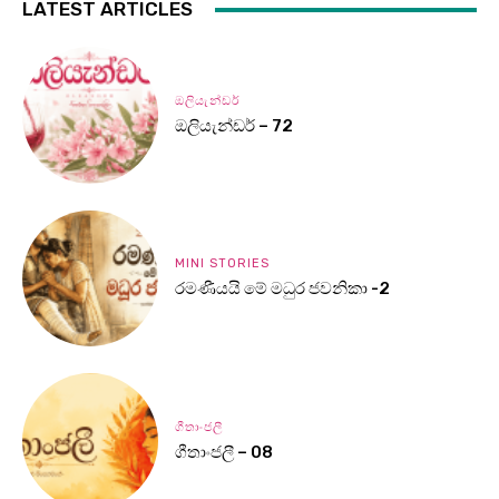
LATEST ARTICLES
ඔලියැන්ඩර්
ඔලියැන්ඩර් – 72
MINI STORIES
රමණීයයි මේ මධුර ජවනිකා -2
ගීතාංජලී
ගීතාංජලී – 08