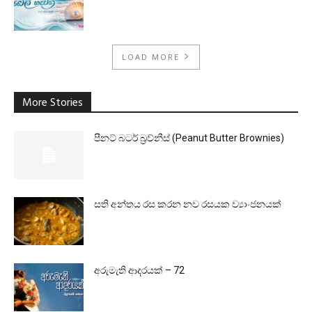
LOAD MORE
More Stories
පීනට් බටර් බ්‍රව්නීස් (Peanut Butter Brownies)
සති අන්තය රස කරන නව රසයක ව්‍යාංජනයක්
අරුමැති ආදරයක් – 72