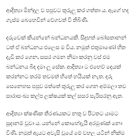
ආදිත්‍යා මින්දුල ව පපුවට තුරුලු කර ගත්තා ය. ඇගේ හද
ගැස්ම බෙහෙවින් වේගවත් වී තිබිණි.
දරුවෙක් කියන්නේ බන්ධනයකි. සිදුහත් බෝසතානන්
ටත් ඒ බන්ධනය එලෙස ම විය. නමුත් එතුමාණෝ හිත
දැඩි කර ගෙන, සසර ගමන නිමා කරනු වස් එම
බන්ධනය බිඳ දමා ලූ සේක. ආදිත්‍යා ට එහෙව් දෙයක්
කරන්නට තරම් තවමත් හිතේ හයියක් නැත. දරු
සෙනෙහස පපුව මත්තේ තුරුලු කර ගෙන අම්මලා තව
සාරාසංඛ්‍ය කල්ප ලක්ෂයක් කල් සසර සැරිසරනු ඇත.
ආදිත්‍යා ක්ෂණික තීරණයකට නතු ව පිටතට යාමට
සූදානම් වූවා ය. යන්නේ කොහේදැයි අරමුණක් නො
විණි. නමුත් ඇයට අවැසි වූයේ මේ වහල යටින් නික්ම