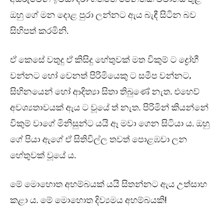
ඔහු ගේ මන දොළ පුරා ලන්නට ඇය බැඳී සිටින බව
සිහිපත් කරමිනි.
ඒ කෙසේ වතුදු ඒ කිසිදු හේතුවක් මත විකුම් ට ද්‍රෝහී
වන්නට හෝ වෙනත් පිරිමියෙකු ට සමීප වන්නට,
සිහිනයෙන් හෝ ආදිත්‍යා සිතා තිබුණේ නැත. එහෙව්
අවශ්‍යතාවයක් ඇය ට වූයේ ත් නැත. පිරිමින් කියන්නේ
විකුම් වාගේ මිනිසුන්ට යයි ඈ මවා ගෙන සිටියා ය. ඔහු
ගේ පියා ඇගේ ඒ සිතිවිල්ල තවත් පොළඹවා ලන
හේතුවක් වූයේ ය.
මේ මොහොත අහම්බයක් යයි සිතන්නට ඇය උත්සාහ
කළා ය. මේ මොහොත දිව්‍යමය අහම්බයකි!