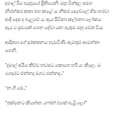
දුමාල් රිය පැදවූයේ ප්‍රීතියෙනි. ඔහු මින්දුල සමග
නිරන්තර කතා බහ කළේ ය. නිතර දෙවේලේ හිස හරවා
ආදි දෙස ද බැලුවේ ය. ඇය සිටිනා කල්පනා ලෝකය
ඇය ට සුවයක් ගෙන දේවා යන පැතුම ඔහු වෙත විය.
ආදිත්‍යා ගේ දුරකතනය හැඬවිණි. ඇමතුම ආමන්තා
ගෙනි.
“දුමාල් අයිය කිව්ව හවසට කොහෙ හරි යං කියල. මං
ගෙදරට එන්නද මගට එන්නද…”
“නංගි මේ…”
“ඉක්මනට කියන්න. ෆෝන් එකේ බැට්‍රි ලෝ”