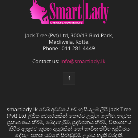
Jack Tree (Pvt) Ltd, 300/13 Bird Park,
Madiwela, Kotte.
Phone : 011 281 4449
Contact us:
info@smartlady.lk
smartlady.lk වෙබ් අඩවියේ අඩංගු සියලුම ලිපි Jack Tree
(Pvt) Ltd ලිඛිත අවසරයකින් තොරව උපුටා ගැනීම, නැවත
ප්‍රකාශණය කිරීම, බෙදාහැරීම, ප්‍රදර්ශනය කිරීම, විකාශනය
කිරීම ඇතුළුව කුමන අයුරකින් හෝ භාවිත කිරීම බුද්ධිමය
දේපල පනත යටතේ සිරදඬුවම් ලැබිය හැකි වරදකි.