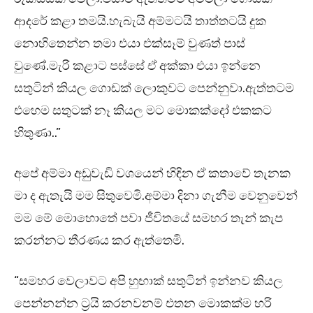
ආදරේ කළා තමයි.හැබැයි අම්මටයි තාත්තටයි දුක
නොහිතෙන්න තමා එයා එක්සෑම් වුණත් පාස්
වුණේ.මැරි කළාට පස්සේ ඒ අක්කා එයා ඉන්නෙ
සතුටින් කියල ගොඩක් ලොකුවට පෙන්නුවා.ඇත්තටම
එහෙම සතුටක් නෑ කියල මට මොකක්දෝ එකකට
හිතුණා..”
අපේ අම්මා අඩුවැඩි වශයෙන් හිඳින ඒ කතාවේ තැනක
මා ද ඇතැයි මම සිතුවෙමි.අම්මා දිනා ගැනීම වෙනුවෙන්
මම මේ මොහොතේ පවා ජීවිතයේ සමහර තැන් කැප
කරන්නට තීරණය කර ඇත්තෙමි.
“සමහර වෙලාවට අපි හුඟාක් සතුටින් ඉන්නව කියල
පෙන්නන්න ට්‍රයි කරනවනම් එතන මොකක්ම හරි