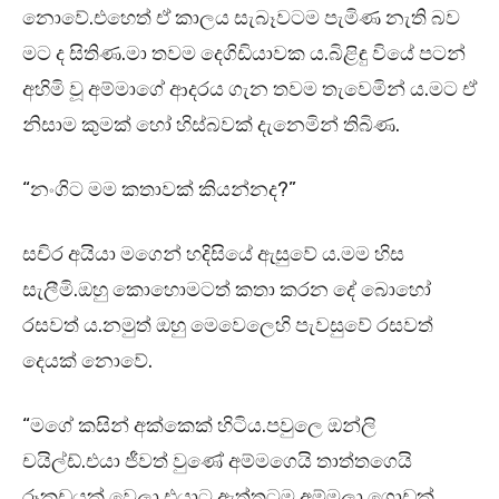
නොවේ.එහෙත් ඒ කාලය සැබෑවටම පැමිණ නැති බව
මට ද සිතිණ.මා තවම දෙගිඩියාවක ය.බිළිඳු වියේ පටන්
අහිමි වූ අම්මාගේ ආදරය ගැන තවම තැවෙමින් ය.මට ඒ
නිසාම කුමක් හෝ හිස්බවක් දැනෙමින් තිබිණ.
“නංගිට මම කතාවක් කියන්නද?”
සචිර අයියා මගෙන් හදිසියේ ඇසුවේ ය.මම හිස
සැලීමි.ඔහු කොහොමටත් කතා කරන දේ බොහෝ
රසවත් ය.නමුත් ඔහු මෙවෙලෙහි පැවසුවේ රසවත්
දෙයක් නොවේ.
“මගේ කසින් අක්කෙක් හිටිය.පවුලෙ ඔන්ලි
චයිල්ඩ්.එයා ජීවත් වුණේ අම්මගෙයි තාත්තගෙයි
රූකඩයක් වෙලා.එයාට ඇත්තටම අම්මලා ගොඩක්