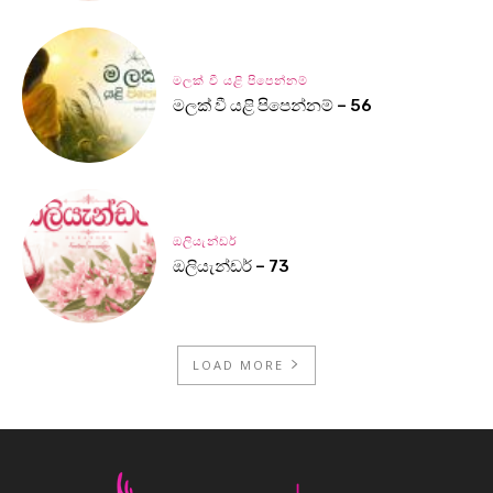
මලක් වී යළි පිපෙන්නම්
මලක් වී යළි පිපෙන්නම් – 56
ඔලියැන්ඩර්
ඔලියැන්ඩර් – 73
LOAD MORE