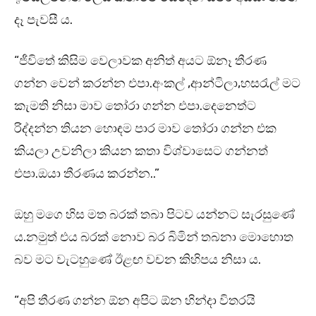
දෑ පැවසී ය.
“ජීවිතේ කිසිම වෙලාවක අනිත් අයට ඕනෑ තීරණ
ගන්න වෙන් කරන්න එපා.අංකල් ,ආන්ටිලා,හසරැල් මට
කැමති නිසා මාව තෝරා ගන්න එපා.දෙනෙත්ට
රිද්දන්න තියන හොඳම පාර මාව තෝරා ගන්න එක
කියලා උවනිලා කියන කතා විශ්වාසෙට ගන්නත්
එපා.ඔයා තීරණය කරන්න..”
ඔහු මගෙ හිස මත බරක් තබා පිටව යන්නට සැරසුණේ
ය.නමුත් එය බරක් නොව බර බිමින් තබනා මොහොත
බව මට වැටහුණේ ඊළඟ වචන කිහිපය නිසා ය.
“අපි තීරණ ගන්න ඕන අපිට ඕන හින්දා විතරයි