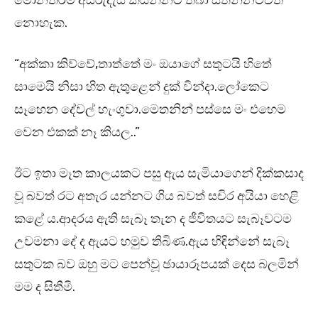
මොනතරම් අසීරුදැයි කියන්නට තබා සිතන්නටවත්
නොහැක.
“අක්කා කිව්වේ,තාත්තේ මං ඔයාගේ සතුටයි හිතේ
සාමෙයි නිසා හිත ඇතුළෙන් දුක් වින්දා.ලෝකෙට
සෑහෙන දේවල් හැංගුවා.මෙතනින් පස්සෙ මං එහෙම
වෙන එකක් නෑ කියල..”
ඊට ඉතා මෑත කාලයකට පසු ඇය සැමියාගෙන් දික්කසාද
වූ බවත් රට අතැර යන්නට ගිය බවත් සචිර අයියා හෙළි
කළේ ය.ආදරය ඇති සැබෑ තැන ද ජීවිතයට සැබෑවටම
උවමනා දේ ද ඇයට හමුව තිබිණ.ඇය හිඳින්නේ සැබෑ
සතුටක බව ඔහු මට පෙන්වූ ඡායාරූපයක් දෙස බලමින්
මම ද සිතීමි.