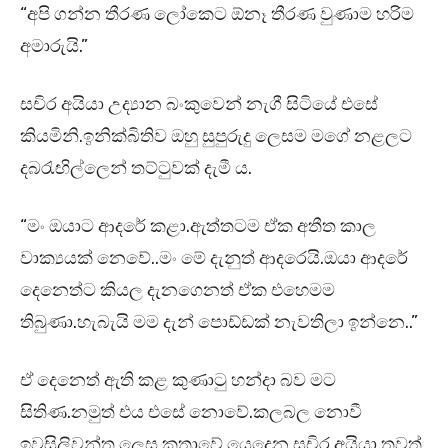
“අපි ගන්න තීරණ ලෝකෙට ඕනෑ තීරණ වුණාම හරිම
අමාරුයි.”
සචිර අයියා උද්‍යාන බංකුවෙන් නැගී සිටියේ එසේ
කියමිනි.ඉනික්බිතිව ඔහු සුපුරුදු ලෙසම මගේ නළලට
දබරැඟිල්ලෙන් තට්ටුවක් දැමී ය.
“මං ඔයාට ආදරේ කළා.ඇත්තටම ඒක අතීත කාල
වාක්‍යයක් නෙවේ..මං මේ දැනුත් ආදරෙයි.ඔයා ආදරේ
දෙනෙත්ට කියල දැනගෙනත් ඒක එහෙමම
තිබුණා.හැබැයි මම දැන් පොඩ්ඩක් නැවතිලා ඉන්නෙ..”
ඒ දෙනෙත් ඇති කළ කුණාටු හන්දා බව මට
සිතිණ.නමුත් එය එසේ නොවේ.කලබල නොවී
ඉවසිලිවන්ත ලෙස කතාවේ යෙදෙන සචිර අයියා තවත්