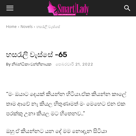
Home
Novels
හසරැලි වැස්සේ
හසරැලි වැස්සේ -65
By
නිබන්ධිකා වන්නිනායක
පෙබරවාරි 21, 2022
“මං ඔයාට දෙයක් කියන්න හිටියා.ඒක කියන්න කාලේ
තාම ආවේ නෑ කියල හිතුණාමත් මං මෙහෙට එන එක
පරක්කු උනා කියල මට හිතෙනව..”
ඔහු ඒ කියන්නට යන දේ මම නොදැන සිටියා