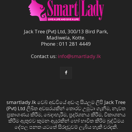
Jack Tree (Pvt) Ltd, 300/13 Bird Park,
Madiwela, Kotte.
Phone : 011 281 4449
Contact us:
info@smartlady.lk
smartlady.lk වෙබ් අඩවියේ අඩංගු සියලුම ලිපි Jack Tree
(Pvt) Ltd ලිඛිත අවසරයකින් තොරව උපුටා ගැනීම, නැවත
ප්‍රකාශණය කිරීම, බෙදාහැරීම, ප්‍රදර්ශනය කිරීම, විකාශනය
කිරීම ඇතුළුව කුමන අයුරකින් හෝ භාවිත කිරීම බුද්ධිමය
දේපල පනත යටතේ සිරදඬුවම් ලැබිය හැකි වරදකි.