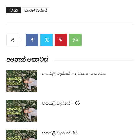
TAGS
හසරැලි වැස්සේ
අනෙක් කොටස්
හසරැලි වැස්සේ – අවසාන කොටස
හසරැලි වැස්සේ – 66
හසරැලි වැස්සේ -64