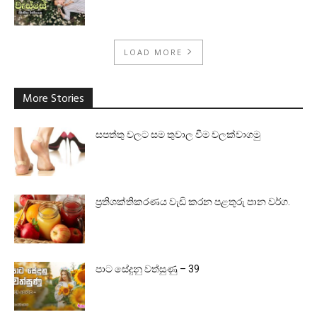
LOAD MORE
More Stories
සපත්තු වලට සම තුවාල වීම වලක්වාගමු
ප්‍රතිශක්තිකරණය වැඩි කරන පළතුරු පාන වර්ග.
පාට සේදුනු වත්සුණු – 39