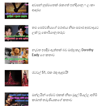
අවසන් හුස්මතෙක් රැකගත් ඉන්දියානු – ලංකා
ආදරය
තම පෙම්වතියගේ මරණය නිසා සමාජ අපවාදයට
ලක් වූ කොරියානු තරුව
නැවත ඉපදීම ඇත්තක් බව ඔප්පු කල Dorothy
Eady ගෙ කතාව
රටවල් 51, එක රතු ඇඳුමයි!
ඔන්ලයින් පේමට් එකක් නිසා මුදල් සියල්ල අහිමි
කරගත් තරුණියකගේ කතාව