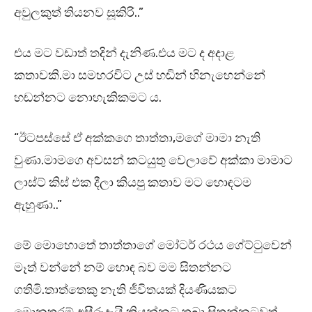
අවුලකුත් තියනව සූකිරි..”
එය මට වඩාත් තදින් දැනිණ.එය මට ද අදාළ
කතාවකි.මා සමහරවිට උස් හඬින් හිනැහෙන්නේ
හඬන්නට නොහැකිකමට ය.
“ඊටපස්සේ ඒ අක්කගෙ තාත්තා,මගේ මාමා නැති
වුණා.මාමගෙ අවසන් කටයුතු වෙලාවේ අක්කා මාමාට
ලාස්ට් කිස් එක දීලා කියපු කතාව මට හොඳටම
ඇහුණා..”
මේ මොහොතේ තාත්තාගේ මෝටර් රථය ගේට්ටුවෙන්
මෑත් වන්නේ නම් හොඳ බව මම සිතන්නට
ගතිමි.තාත්තෙකු නැති ජීවිතයක් දියණියකට