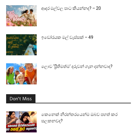
ආදර මල්වල පාට කියන්නද? – 20
ඉඩෝරයක මල් වැස්සක් – 49
ලොව ‘ප්‍රීතිමත්ම’ දරුවන් ගැන දන්නවාද?
Don't Miss
කෙනෙක් නිරන්තරයෙන්ම ඔබව පහත් කර
සලකනවද?