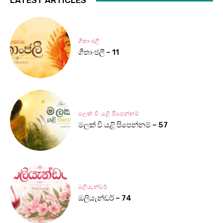
LATEST ARTICLES
ගීතාංජලී
ගීතාංජලී – 11
මලක් වී යළි පිපෙන්නම්
මලක් වී යළි පිපෙන්නම් – 57
ඔලියැන්ඩර්
ඔලියැන්ඩර් – 74