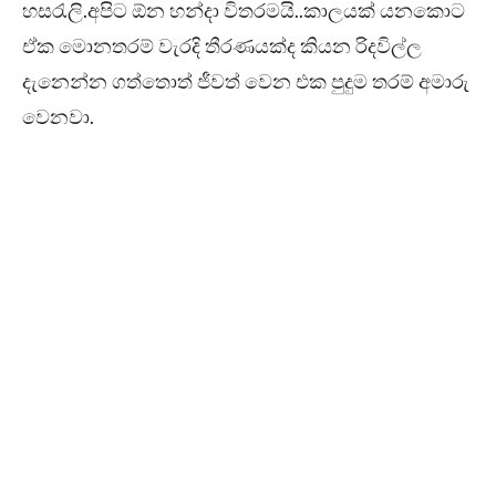
හසරැලි.අපිට ඕන හන්දා විතරමයි..කාලයක් යනකොට
ඒක මොනතරම් වැරදි තීරණයක්ද කියන රිදවිල්ල
දැනෙන්න ගත්තොත් ජීවත් වෙන එක පුදුම තරම් අමාරු
වෙනවා.