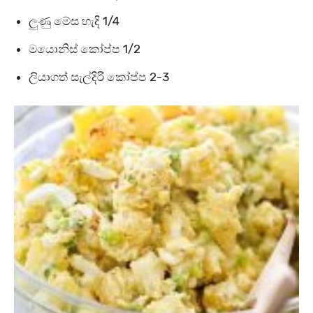
ලුණු මේස හැදි 1/4
මයොනිස් කෝප්ප 1/2
ලියාගත් සැල්දිරි කෝප්ප 2-3