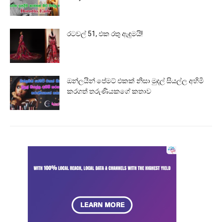
රටවල් 51, එක රතු ඇඳුමයි!
ඔන්ලයින් පේමට් එකක් නිසා මුදල් සියල්ල අහිමි
කරගත් තරුණියකගේ කතාව