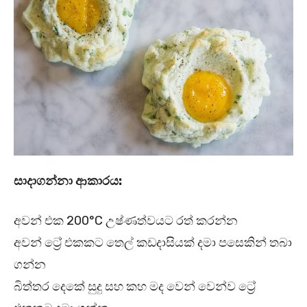
සාදාගන්නා ආකාරය:
අවන් එක 200°C උෂ්ණත්වයට රත් කරන්න
අවන් ට්‍රේ එකකට තෙල් කඩදාසියක් දමා පසෙකින් තබා
ගන්න
බිත්තර දෙකේ සුදු සහ කහ මද වෙන් වෙන්ව ට්‍රේ