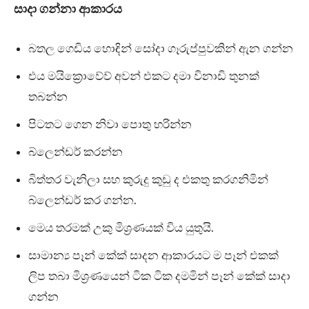
සාදා ගන්නා ආකාරය
බතල ගෙඩිය හොඳින් සෝදා ගෑරුප්පුවකින් ඇන ගන්න
එය මයික්‍රොවේව් අවන් එකට දමා විනාඩි තුනක්
තබන්න
පිටතට ගෙන නිවා පොතු හරින්න
බ්ලෙන්ඩර් කරන්න
බිත්තර වැනිලා සහ කුරුදු කුඩු ද එකතු කරගනිමින්
බ්ලෙන්ඩර් කර ගන්න.
මෙය තරමක් උකු මිශ්‍රණයක් විය යුතුයි.
සාමාන්‍ය පෑන් කේක් සාදන ආකාරයට ම පෑන් එකක්
ලිප තබා මිශ්‍රණයෙන් ටික ටික දමමින් පෑන් කේක් සාදා
ගන්න