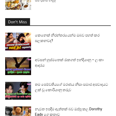
ස්නැක්ස් හදමු
Don't Miss
කෙනෙක් නිරන්තරයෙන්ම ඔබව පහත් කර
සලකනවද?
අවසන් හුස්මතෙක් රැකගත් ඉන්දියානු – ලංකා
ආදරය
තම පෙම්වතියගේ මරණය නිසා සමාජ අපවාදයට
ලක් වූ කොරියානු තරුව
නැවත ඉපදීම ඇත්තක් බව ඔප්පු කල Dorothy
Eady ගෙ කතාව