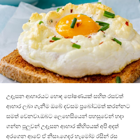
උදෑසන ආහාරයට හොඳ පෝෂණයක් සහිත රසවත්
ආහාර ලබා ගැනීම ඔබේ දවසම ප්‍රබෝධමත් කරන්නට
සමත් වෙනවා.ඔබට ලෙහෙසියෙන් පහසුවෙන් හදා
ගන්න පුලුවන් උදෑසන ආහාර කිහිපයක් අපි අදත්
අරගෙන ආවේ ඒ නිසා.ගෙදර හැමෝම රසින් රස