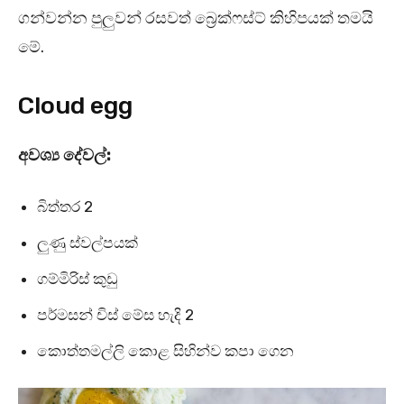
ගන්වන්න පුලුවන් රසවත් බ්‍රෙක්ෆස්ට් කිහිපයක් තමයි
මේ.
Cloud egg
අවශ්‍ය දේවල්:
බිත්තර 2
ලුණු ස්වල්පයක්
ගම්මිරිස් කුඩු
පර්මසන් චිස් මේස හැදි 2
කොත්තමල්ලි කොළ සිහින්ව කපා ගෙන