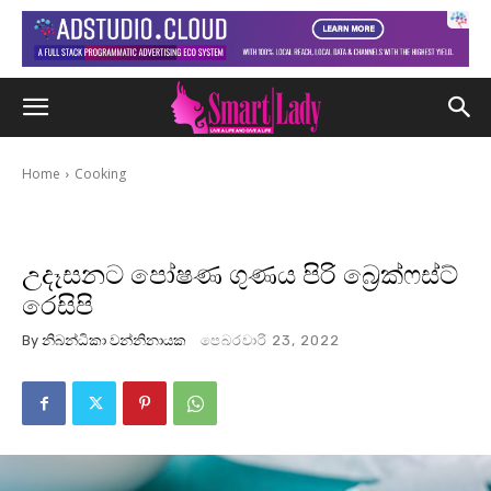
Home
Cooking
උදෑසනට පෝෂණ ගුණය පිරි බ්‍රෙක්ෆස්ට්
රෙසිපි
By
නිබන්ධිකා වන්නිනායක
පෙබරවාරි 23, 2022