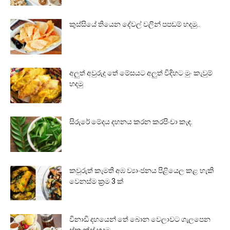
කුස්සියේ තියෙන දේවල් වලින් පපඩම් හදමු..
අලුත් අවුරුදු තේ මේසයට අලුත් විදිහට මුං කැවුම්
හදමු
සිරුරේ මේදය දහනය කරන කරපිංචා කැඳ.
කවුරුත් කැමති අඹ ව්‍යාංජනය පිළියෙල කළ හැකි
වෙනස්ම ක්‍රම 3 ක්
විනාඩි දහයෙන් තේ බොන වෙලාවට ගැලපෙන