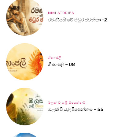
MINI STORIES
රමණීයයි මේ මධුර ජවනිකා -2
ගීතාංජලී
ගීතාංජලී – 08
මලක් වී යළි පිපෙන්නම්
මලක් වී යළි පිපෙන්නම් – 55