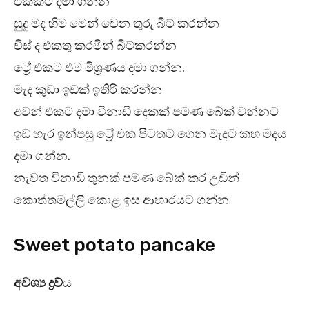
එකකට දමා ගන්න
සුදු මද හිම මෙන් වෙන තුරු බීට් කරන්න
චීස් ද එකතු කරමින් බීට්කරන්න
ට්‍රේ එකට එම මිශ්‍රණය දමා ගන්න.
මැද කුඩා ඉඩක් ඉතිරි කරන්න
අවන් එකට දමා විනාඩි දෙකක් පමණ බේක් වන්නට
ඉඩ හැර ඉන්පසු ට්‍රේ එක පිටතට ගෙන මැදට කහ මදය
දමා ගන්න.
නැවත විනාඩි තුනක් පමණ බේක් කර උඩින්
කොත්තමල්ලි කොළ ඉස ආහාරයට ගන්න
Sweet potato pancake
අවශ්‍ය ද්‍රව්‍
ය