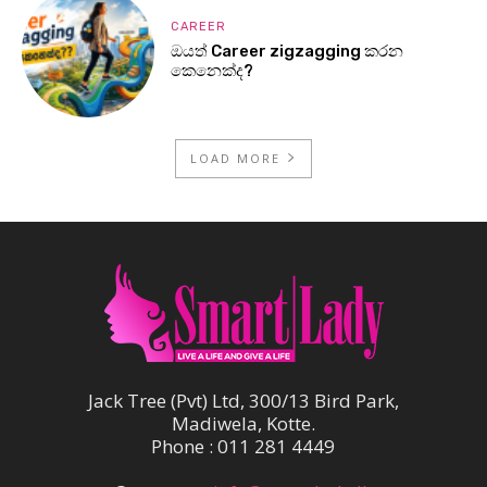
CAREER
ඔයත් Career zigzagging කරන
කෙනෙක්ද?
LOAD MORE
Jack Tree (Pvt) Ltd, 300/13 Bird Park,
Madiwela, Kotte.
Phone : 011 281 4449