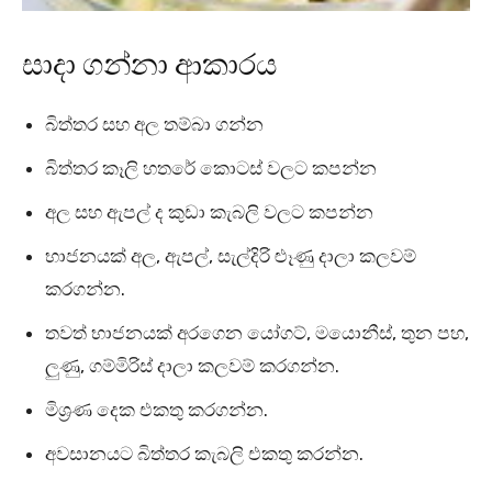
සාදා ගන්නා ආකාරය
බිත්තර සහ අල තම්බා ගන්න
බිත්තර කෑලි හතරේ කොටස් වලට කපන්න
අල සහ ඇපල් ද කුඩා කැබලි වලට කපන්න
භාජනයක් අල, ඇපල්, සැල්දිරි ළුෑණු දාලා කලවම්
කරගන්න.
තවත් භාජනයක් අරගෙන යෝගට්, මයොනීස්, තුන පහ,
ලුණු, ගම්මිරිස් දාලා කලවම් කරගන්න.
මිශ්‍රණ දෙක එකතු කරගන්න.
අවසානයට බිත්තර කැබලි එකතු කරන්න.