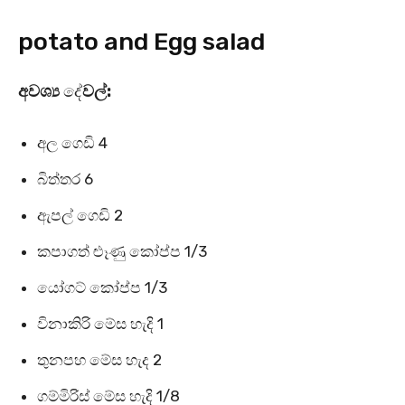
potato and Egg salad
අවශ්‍ය
දේ
වල්:
අල ගෙඩි 4
බිත්තර 6
ඇපල් ගෙඩි 2
කපාගත් ළුෑණු කෝප්ප 1/3
යෝගට් කෝප්ප 1/3
විනාකිරි මේස හැදි 1
තුනපහ මේස හැද 2
ගම්මිරිස් මේස හැදි 1/8