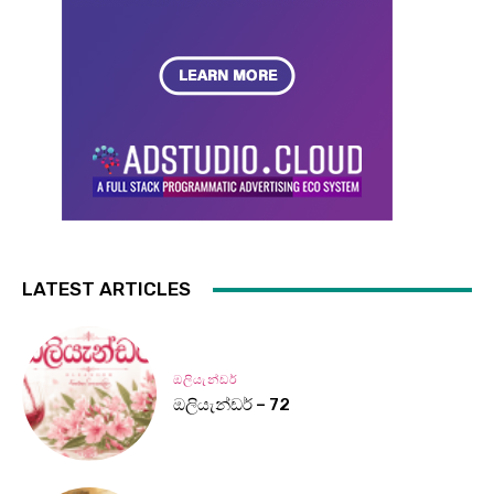
LATEST ARTICLES
ඔලියැන්ඩර්
ඔලියැන්ඩර් – 72