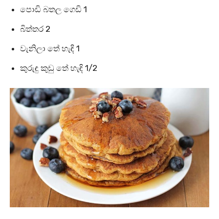
පොඩි බතල ගෙඩි 1
බිත්තර 2
වැනිලා තේ හැඳි 1
කුරුඳු කුඩු තේ හැඳි 1/2