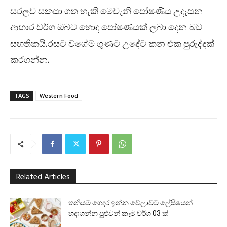
සරලව සකසා ගත හැකි මෙවැනි පෝෂණිය උදෑසන
ආහාර වර්ග ඔබට හොඳ පෝෂණයක් ලබා දෙන බව
සහතිකයි.රසට වගේම ගුණට උදේට කන එක පුරුද්දක්
කරගන්න.
TAGS
Western Food
Related Articles
තනියම ගෙදර ඉන්න වෙලාවට ලේසියෙන්
හදාගන්න පුළුවන් කෑම වර්ග 03 ක්