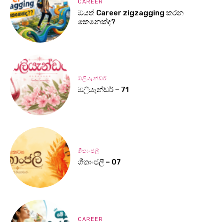
CAREER
ඔයත් Career zigzagging කරන
කෙනෙක්ද?
ඔලියැන්ඩර්
ඔලියැන්ඩර් – 71
ගීතාංජලී
ගීතාංජලී – 07
CAREER