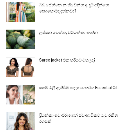
බඩ පේන්නෙ නැතිවෙන්න ඇඳුම් අඳින්නෙ
කොහොමද දන්නවද?
ලස්සන වෙන්න, වට්ටක්කා කන්න
Saree jacket එක හරියට මහලද?
සමේ රැලි ඇතිවීම පාලනය කරන Essential Oil..
ප්‍රියන්කා චොප්රාගෙන් ස්වාභාවිකව රුව රකින
රහසක්