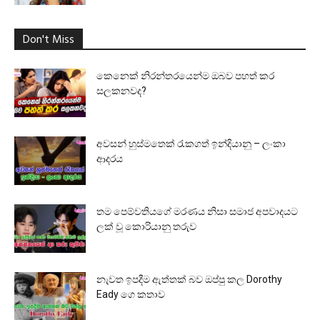
Don't Miss
කෙනෙක් නිරන්තරයෙන්ම ඔබව පහත් කර
සලකනවද?
අවසන් හුස්මතෙක් රැකගත් ඉන්දියානු – ලංකා
ආදරය
තම පෙම්වතියගේ මරණය නිසා සමාජ අපවාදයට
ලක් වූ කොරියානු තරුව
නැවත ඉපදීම ඇත්තක් බව ඔප්පු කල Dorothy
Eady ගෙ කතාව