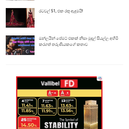
රටවල් 51, එක රතු ඇඳුමයි!
ඔන්ලයින් පේමට් එකක් නිසා මුදල් සියල්ල අහිමි
කරගත් තරුණියකගේ කතාව