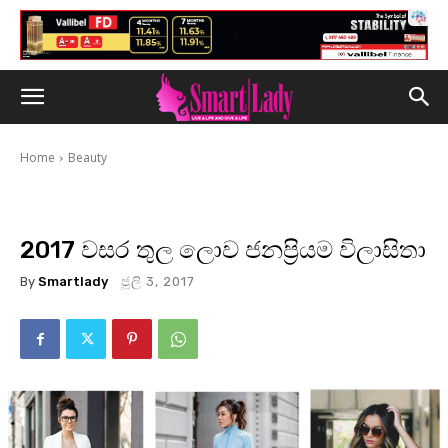
Home
Beauty
2017 වසර තුල ලොව ජනප්‍රියම විලාසිතා
By
Smartlady
ජූලි 3, 2017