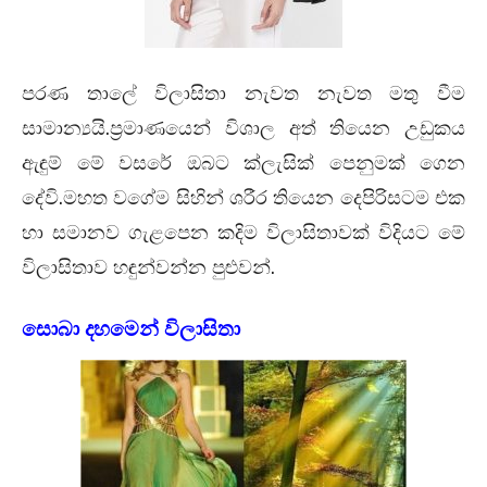
පරණ තාලේ විලාසිතා නැවත නැවත මතු වීම
.
සාමාන්‍යයි
ප්‍රමාණයෙන් විශාල අත් තියෙන උඩුකය
ඇඳුම් මේ වසරේ ඔබට ක්ලැසික් පෙනුමක් ගෙන
.
දේවි
මහත වගේම සිහින් ශරීර තියෙන දෙපිරිසටම එක
හා සමානව ගැළපෙන කදිම විලාසිතාවක් විදියට මේ
.
විලාසිතාව හඳුන්වන්න පුළුවන්
සොබා දහමෙන් විලාසිතා