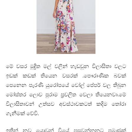
මේ වසර මුද්‍රිත මල් වලින් හැඩවුන විලාසිතා වලට
.
ඉඩක් කඩක් තියෙන වසරක්
පෞරාණික බවක්
පෙනෙන පැරණි යුරෝපයේ වෝල් පේපර් වල තිබුන
.
මෝස්‌තර ලොව පුරාම ප්‍රචලිත වෙලා තියෙනවා
මේ
විලාසිතාවන් උත්සව අවස්ථාවකටත් කදිම තෝරා
.
ගැනීමක් වේවි
ඉතින් නව යොවුන් වියේ පසුවන්නනට පමණක්