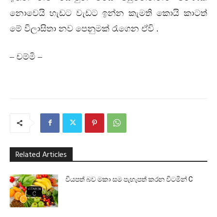
නොවෙයි හැඩට වැඩට ඉන්න කැමති කොයි කාටත්
.
මේ විලාසිතා නව පෙනුමක් රැගෙන ඒවි
– චම්මි –
Related Articles
වියපත් බව මකා සම පැහැපත් කරන විටමින් C