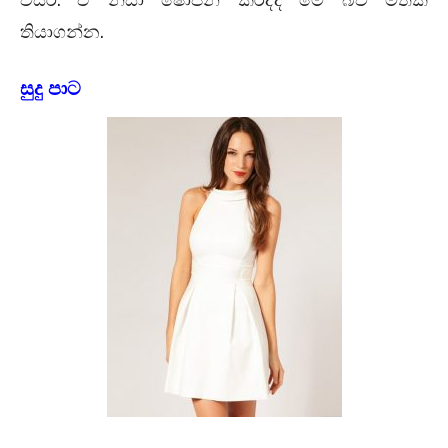
.
තියාගන්න
සුදු පාට