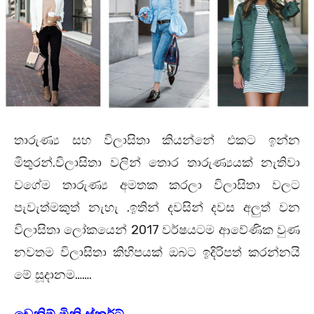
තාරුණ්‍ය සහ විලාසිතා කියන්නේ එකට ඉන්න
.
මිතුරන්
විලාසිතා වලින් තොර තාරුණ්‍යයක් නැතිවා
වගේම තාරුණ්‍ය අමතක කරලා විලාසිතා වලට
.
පැවැත්මකුත් නැහැ
ඉතින් දවසින් දවස අලුත් වන
2017
විලාසිතා ලෝකයෙන්
වර්ෂයටම ආවේණික වුණ
නවතම විලාසිතා කිහිපයක් ඔබට ඉදිරිපත් කරන්නයි
…….
මේ සූදානම