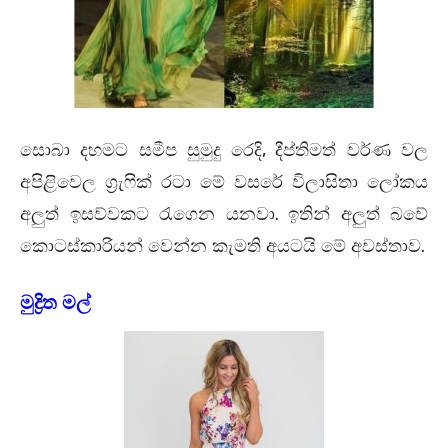
,
සොබා දහමට සමීප සුමුදු රෙදි
දීප්තිමත් වර්ණ වල
අපිළිවෙල ග්‍රැෆික් රටා මේ වසරේ විලාසිතා ලෝකය
.
අලුත් ඉසව්වකට රැගෙන යනවා
ඉතින් අලුත් බවේ
.
කොටස්කාරියන් වෙන්න කැමති අයටයි මේ අවස්තාව
මුද්‍රිත මල්