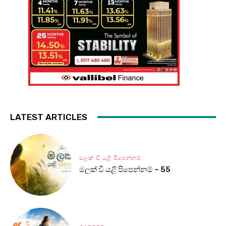
LATEST ARTICLES
මලක් වී යළි පිපෙන්නම්
මලක් වී යළි පිපෙන්නම් – 55