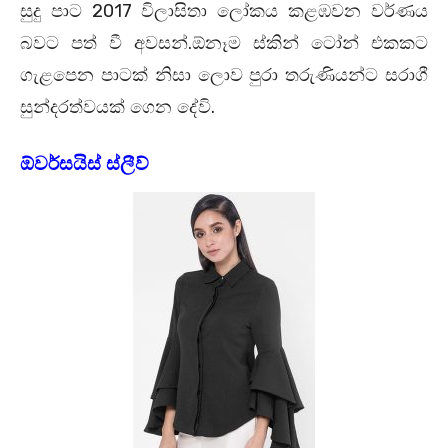
2017
සුදු පාට
විලාසිතා ලෝකය කළඹවන වර්ණය
.
බවට පත් වී අවසන්
ඕනෑම ස්කින් ටෝන් එකකට
ගැළපෙන පාටක් නිසා ලොව පුරා තරුණියන්ට සරාගී
.
සුන්දරත්වයක් ගෙන දේවි
ඕවර්සයිස් ස්ලීව්