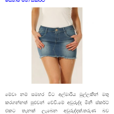
ඩෙනිම් මිනි ස්කර්ට්
මේවා නම් සමහර විට අල්මාරිය මුල්ලකින් මතු
.
කරගන්නත් පුළුවන් වේවි
මේ අවුරුද්ද මිනි ස්කර්ට්
.
එකට තැනක් ලැබෙන අවුරුද්දක්
තරුණ බව