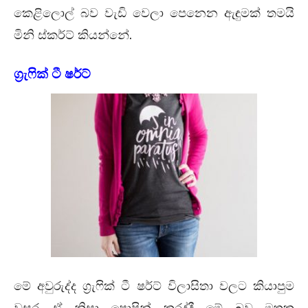
කෙළිලොල් බව වැඩි වෙලා පෙනෙන ඇඳුමක් තමයි
.
මිනි ස්කර්ට් කියන්නේ
ග්‍රැෆික් ටී ෂර්ට්
මේ අවුරුද්ද ග්‍රැෆික් ටී ෂර්ට් විලාසිතා වලට කියාපුම
.
වසර
ඒ නිසා ෂොපින් කරද්දී මේ බව මතක