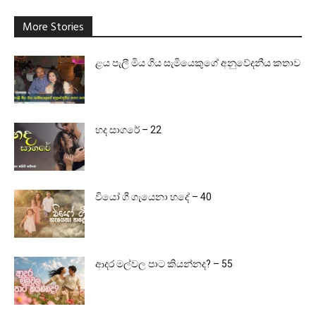
More Stories
ළය පැලී මිය ගිය සැමියෙකුගේ අනුවේදනීය කතාව
හද සාගරේ – 22
වියෝ ගී ගැයෙනා හදේ – 40
ආදර මල්වල පාට කියන්නද? – 55