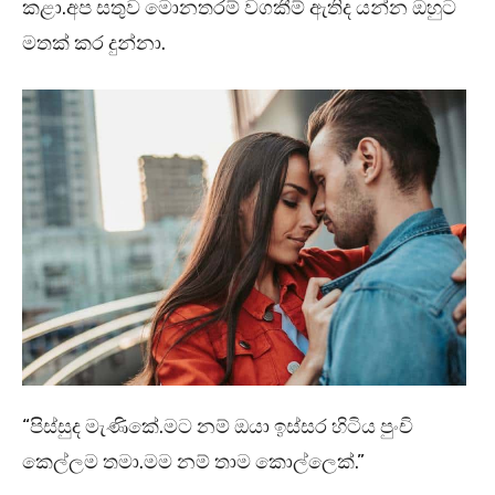
කළා.අප සතුව මොනතරම් වගකීම් ඇතිද යන්න ඔහුට
මතක් කර දුන්නා.
“පිස්සුද මැණිකේ.මට නම් ඔයා ඉස්සර හිටිය පුංචි
කෙල්ලම තමා.මම නම් තාම කොල්ලෙක්.”