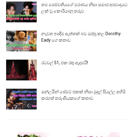
තම පෙම්වතියගේ මරණය නිසා සමාජ අපවාදයට
ලක් වූ කොරියානු තරුව
නැවත ඉපදීම ඇත්තක් බව ඔප්පු කල Dorothy
Eady ගෙ කතාව
රටවල් 51, එක රතු ඇඳුමයි!
ඔන්ලයින් පේමට් එකක් නිසා මුදල් සියල්ල අහිමි
කරගත් තරුණියකගේ කතාව