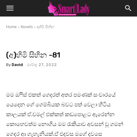
Home
Novels
අහිමි සිහින
(අ)හිමි සිහින -81
By
David
මාර්තු 27, 2022
මම ඔෆිස් එකත් ගෙදරත් අතර පමණක් සංචාරයේ
යෙදෙන ගේ ගෙම්බියක බවට පත් වෙලා හිටිය
කාලයක් ඒ.චමල් එක්කත් කඩපොළට ඇරෙන්න
කොහෙවත්ම නොගිය මම රැකියාව අවසන් වූ ගමන්
ගෙදර ආ ගැහැනියක්.ඒ එදවස මගේ දවසෙ