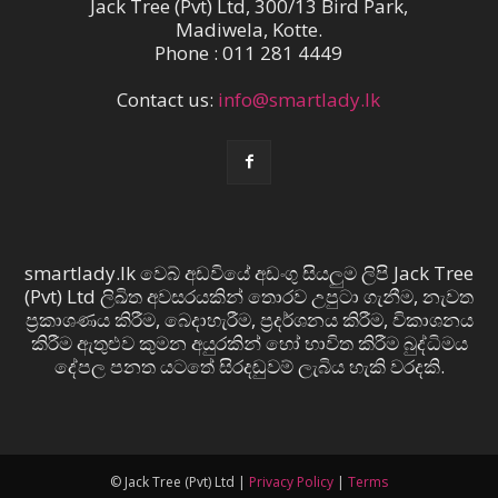
Jack Tree (Pvt) Ltd, 300/13 Bird Park,
Madiwela, Kotte.
Phone : 011 281 4449
Contact us:
info@smartlady.lk
smartlady.lk වෙබ් අඩවියේ අඩංගු සියලුම ලිපි Jack Tree
(Pvt) Ltd ලිඛිත අවසරයකින් තොරව උපුටා ගැනීම, නැවත
ප්‍රකාශණය කිරීම, බෙදාහැරීම, ප්‍රදර්ශනය කිරීම, විකාශනය
කිරීම ඇතුළුව කුමන අයුරකින් හෝ භාවිත කිරීම බුද්ධිමය
දේපල පනත යටතේ සිරදඬුවම් ලැබිය හැකි වරදකි.
© Jack Tree (Pvt) Ltd |
Privacy Policy
|
Terms