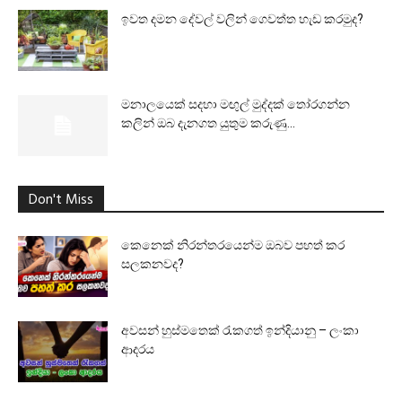
ඉවත දමන දේවල් වලින් ගෙවත්ත හැඩ කරමුද?
මනාලයෙක් සදහා මඟුල් මුද්දක් තෝරගන්න
කලින් ඔබ දැනගත යුතුම කරුණු...
Don't Miss
කෙනෙක් නිරන්තරයෙන්ම ඔබව පහත් කර
සලකනවද?
අවසන් හුස්මතෙක් රැකගත් ඉන්දියානු – ලංකා
ආදරය