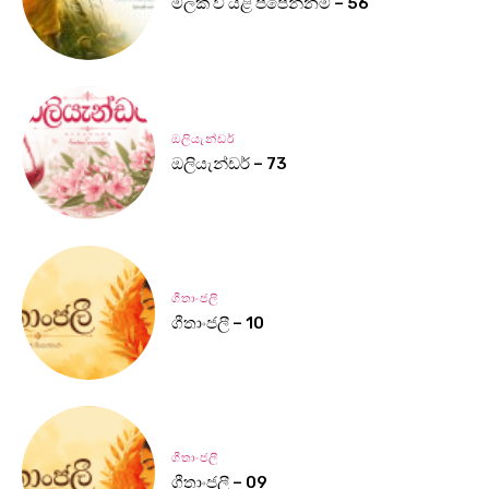
මලක් වී යළි පිපෙන්නම් – 56
ඔලියැන්ඩර්
ඔලියැන්ඩර් – 73
ගීතාංජලී
ගීතාංජලී – 10
ගීතාංජලී
ගීතාංජලී – 09