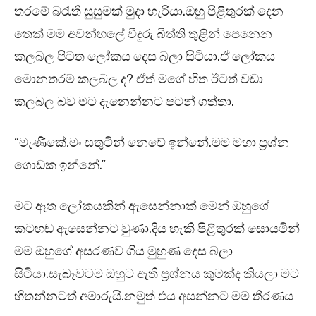
තරමේ බරැති සුසුමක් මුදා හැරියා.ඔහු පිළිතුරක් දෙන
තෙක් මම අවන්හලේ වීදුරු බිත්ති තුළින් පෙනෙන
කලබල පිටත ලෝකය දෙස බලා සිටියා.ඒ ලෝකය
මොනතරම් කලබල ද? ඒත් මගේ හිත ඊටත් වඩා
කලබල බව මට දැනෙන්නට පටන් ගත්තා.
“මැණිකේ,මං සතුටින් නෙවේ ඉන්නේ.මම මහා ප්‍රශ්න
ගොඩක ඉන්නේ.”
මට ඈත ලෝකයකින් ඇසෙන්නාක් මෙන් ඔහුගේ
කටහඬ ඇසෙන්නට වුණා.දිය හැකි පිළිතුරක් සොයමින්
මම ඔහුගේ අසරණව ගිය මුහුණ දෙස බලා
සිටියා.සැබෑවටම ඔහුට ඇති ප්‍රශ්නය කුමක්ද කියලා මට
හිතන්නටත් අමාරුයි.නමුත් එය අසන්නට මම තීරණය