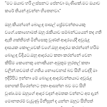
“මට ඔයාව හරි ලස්සනට පේනවා මැණිකේ.මට ඔයාව
කරේ තියන් දුවන්න හිතෙනවා.”
ඔහු කියන්නේ බොළඳ පාසල් ප්‍රේමවන්තයෙකු
වගේ.කොහොමත් ඔහු රැකියාව සම්බන්ධයෙන් තද ගති
ඇති ශක්තිමත් මිනිසෙකු වුණත් ආදරයේදී අවුරුදු
දාසයක කොලුවෙක් වගේ.ඔහු ආදරය කරන්නේ හරිම
බොළඳ විදියට.ඔහු ආදරයට කතා කරන්නේ වෙන
කිසිම කෙනෙකු නොකියන අමුතුම හුරතල් කතා
වලින්.තවමත් ඒ ගතිය නොවෙනස් බව සිහි වෙද්දී මා
ඉදිරිපිට ඉන්නා මේ බොළඳ ආදරවන්තයාට අවුරුදු
පනහක් පිරෙන්නට ඉතා ආසන්න බව මට සිහි
වුණා.මම ඔහුගේ ආදර වදන් අමතක වන්නට අප දැන්
මොනතරම් වැඩුණු මිනිසුන් ද යන්න ඔහුට සිහිපත්