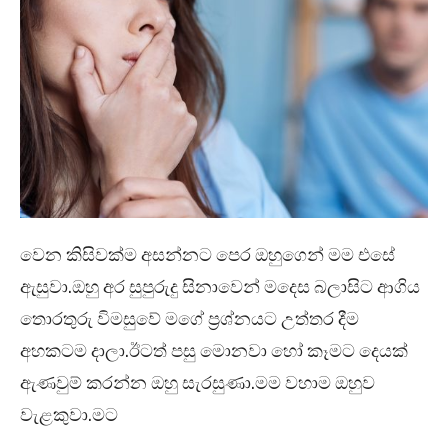
වෙන කිසිවක්ම අසන්නට පෙර ඔහුගෙන් මම එසේ
ඇසුවා.ඔහු අර සුපුරුදු සිනාවෙන් මදෙස බලාසිට ආගිය
තොරතුරු විමසුවේ මගේ ප්‍රශ්නයට උත්තර දීම
අහකටම දාලා.ඊටත් පසු මොනවා හෝ කෑමට දෙයක්
ඇණවුම් කරන්න ඔහු සැරසුණා.මම වහාම ඔහුව
වැළකුවා.මට