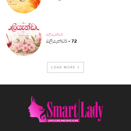
ඔලියැන්ඩර්
ඔලියැන්ඩර් – 72
LOAD MORE