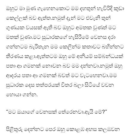
ඔහුට මා මුණ ගැහෙනකොට මම දහතුන් හැවිරිදි කුඩා
කෙල්ලක් බව ඇත්ත.නමුත් දැන් මට එවැනි තුන්
ගුණයක වයසක් ඇති බව ඔහුට අමතක වුණත් මට
මතක් වුණා.මට සුධාරකගේ හැසිරීමේ වෙනස දරා
ගන්නටම බැරිතැන මම කෙලින්ම කතාවට බහින්නට
තීරණය කළා.ඇත්තටම ඔහු මේ අනියම් සම්බන්ධයක්
පතා ආ ගමනක් නොවන බව මම දන්නවා.නමුත් ඔහු
ආදරය පතා ආ ගමනක් බවත් මට වැටහෙනවා.මම
සුධාරක දෙස තත්පරයක් විතර බලා සිටියේ වචන
හොයා ගන්න.
“මට ඔයාගේ වෙනසක් තේරෙනවා.ඇයි මේ?”
පිළිතුරු දෙන්නට පෙර ඔහු කොළඹ අහස කලඹවන