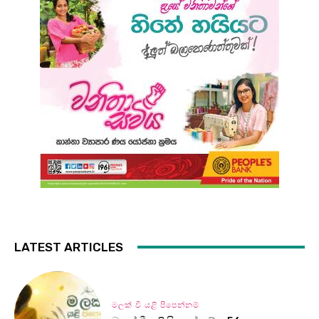
LATEST ARTICLES
මලක් වී යළි පිපෙන්නම්