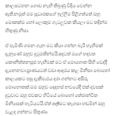
කාලසටහන ගොඩ නැඟී තිබුණු විදිය වෙන්න
ඇති.නමුත් මම සුධාරකගේ ඉල්ලීම පිළිගත්තේ ඔහු
මොකක්ම හෝ ලොකුම ගැටලුවක කියලා මට තදින්ම
හිතුණු නිසා.
ඒ පැමිණි ගමන ගැන මට කියා ගන්න බැරි හැඟීමක්
දැනුණේ ඔහුව දුටුමතින්මයි.අදටත් මගේ හදවත
කොනිත්තනසුළු හැඟීමක් මට ඒ මොහොත සිහි වෙද්දී
දැනෙනවා.ප්‍රාණයටත් වඩා ආදරය කළ මිනිසා බොහෝ
කාලයකට පසු දැකීම,එය දරා ගන්නට අසීරු
මොහොතක්.මම ඔහුව දෙදහස් නවයේදී එක් දවසක්
දුටුවාට ඔහු එවකට හිටියේ බොහෝ තේජාන්විත
මිනිසෙක් හැටියටයි.ඒත් අද!!මට කෑගසා හඬමින් ඔහු
වැළඳ ගන්නට සිතුණා.