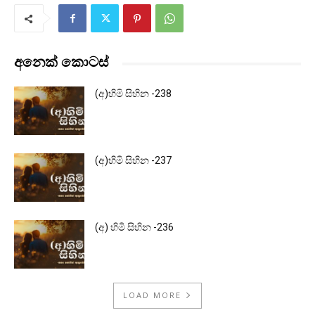
අනෙක් කොටස්
(අ)හිමි සිහින -238
(අ)හිමි සිහින -237
(අ) හිමි සිහින -236
LOAD MORE