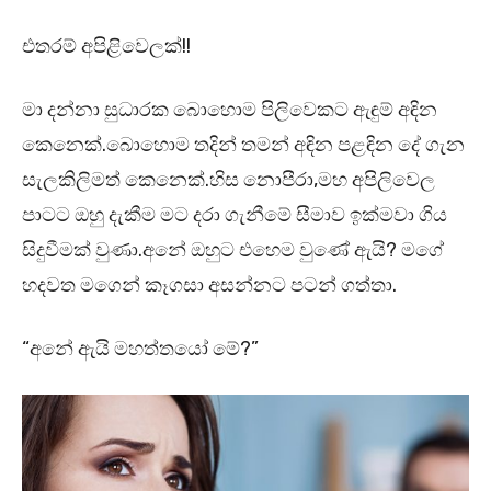
එතරම් අපිළිවෙලක්!!
මා දන්නා සුධාරක බොහොම පිලිවෙකට ඇඳුම් අඳින
කෙනෙක්.බොහොම තදින් තමන් අඳින පළඳින දේ ගැන
සැලකිලිමත් කෙනෙක්.හිස නොපීරා,මහ අපිලිවෙල
පාටට ඔහු දැකීම මට දරා ගැනීමේ සීමාව ඉක්මවා ගිය
සිදුවීමක් වුණා.අනේ ඔහුට එහෙම වුණේ ඇයි? මගේ
හදවත මගෙන් කෑගසා අසන්නට පටන් ගත්තා.
“අනේ ඇයි මහත්තයෝ මේ?”