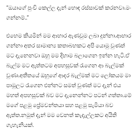
“ඔයාගේ පුංචි කෙල්ල දැන් හොඳ රස්සාවක් කරනවා.මං
ගන්නම්..”
එහෙම කියමින් මම ආහාර ඇණවුම ලබා දුන්නා.ආහාර
ගන්නා අතර සාමාන්‍ය කතාබහකට අපි යොමු වුණත්
මට දැනෙනවා ඔහු මම දිහාම බලාගෙන ඉන්න හැටි.ඒ
බැල්ම මට ඇත්තටම අපහසුවක් රැගෙන ආ බැල්මක්
වුණා.අතීතයේ ඔහුගේ ආදර බැල්මක් මට ලෝකයම මා
පාමුලට රැගෙන එන්නට සමත් වුණත් මට දැන් එය
මහත් අපහසුවක් බව මට දැනෙන්නට පටන් ගත්තා.මේ
මගේ පළමු ප්‍රේමවන්තයා සහ පළමු සැමියා බව
ඇත්ත.නමුත් දැන් මම වෙනත් කැදැල්ලකට අයිති
ගැහැනියක්.