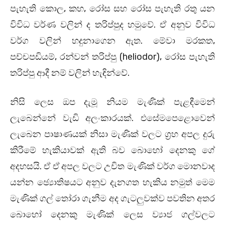
පැහැති කොල, කහ, රෝස සහ රෝස පැහැති රතු යන
විවිධ වර්ණ වලින් ද තරිප්පුද හමුවේ. ඒ අනුව විවිධ
වර්ග වලින් හදුනාගෙන ඇත. මේවා මරකත,
පච්චපඩියම්, රන්වන් තරිප්පු (heliodor), රෝස පැහැති
තරිප්පු ආදී නම් වලින් හැඳින්වේ.
නිසි ලෙස ඔප දැමූ නියම මැණික් පැළඳීමෙන්
ලැබෙන්නේ වැඩි අලංකාරයක්. එසේමපෙළොවෙන්
ලැබෙන පාෂාණයක් නිසා මැණික් වලට ග‍්‍රහ අපල දුරු
කිරීමේ හැකියාවක් ඇති බව බොහෝ දෙනකු ගේ
අදහසයි. ඒ ඒ අපල වලට උචිත මැණික් වර්ග මොනවාද
යන්න ඡ්‍යොතිෂයට අනුව දැනගත හැකිය නමුත් මෙම
මැණික් ගල් තෝරා ගැනීම අද ගැටලුවක්ව පවතින අතර
බොහෝ දෙනකු මැණික් ලෙස ව්‍යාජ ගල්වලට