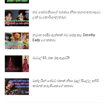
තම පෙම්වතියගේ මරණය නිසා සමාජ අපවාදයට
ලක් වූ කොරියානු තරුව
නැවත ඉපදීම ඇත්තක් බව ඔප්පු කල Dorothy
Eady ගෙ කතාව
රටවල් 51, එක රතු ඇඳුමයි!
ඔන්ලයින් පේමට් එකක් නිසා මුදල් සියල්ල අහිමි
කරගත් තරුණියකගේ කතාව