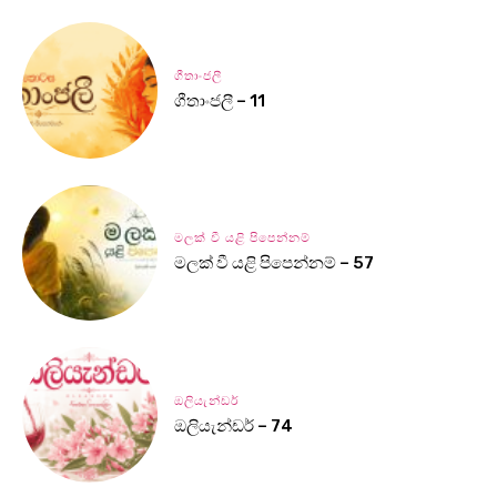
ගීතාංජලී
ගීතාංජලී – 11
මලක් වී යළි පිපෙන්නම්
මලක් වී යළි පිපෙන්නම් – 57
ඔලියැන්ඩර්
ඔලියැන්ඩර් – 74