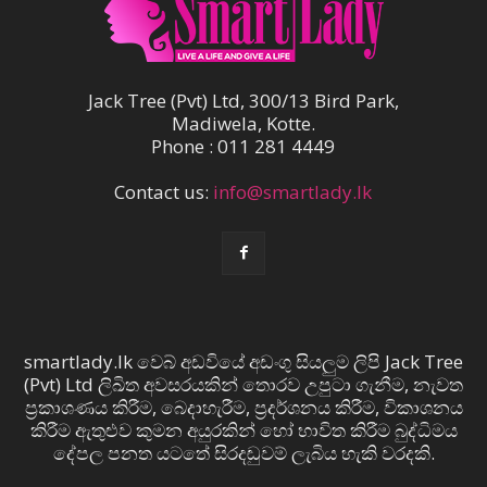
Jack Tree (Pvt) Ltd, 300/13 Bird Park,
Madiwela, Kotte.
Phone : 011 281 4449
Contact us:
info@smartlady.lk
smartlady.lk වෙබ් අඩවියේ අඩංගු සියලුම ලිපි Jack Tree
(Pvt) Ltd ලිඛිත අවසරයකින් තොරව උපුටා ගැනීම, නැවත
ප්‍රකාශණය කිරීම, බෙදාහැරීම, ප්‍රදර්ශනය කිරීම, විකාශනය
කිරීම ඇතුළුව කුමන අයුරකින් හෝ භාවිත කිරීම බුද්ධිමය
දේපල පනත යටතේ සිරදඬුවම් ලැබිය හැකි වරදකි.