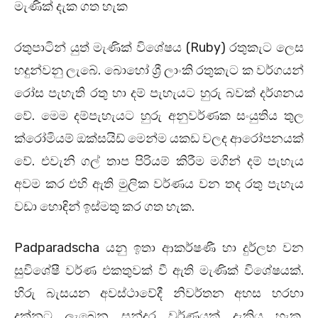
මැණික් දැක ගත හැක
රතුපාටින් යුත් මැණික් විශේෂය (Ruby) රතුකැට ලෙස
හදුන්වනු ලැබේ. බොහෝ ශ්‍රී ලාංකි රතුකැට ක වර්ගයන්
රෝස පැහැති රතු හා දම් පැහැයට හුරු බවක් දර්ශනය
වේ. මෙම දම්පැහැයට හුරු අනුවර්ණක සංයුතිය තුල
ක්රෝමියම් ඔක්සයිඩ් මෙන්ම යකඩ වලද ආරෝපනයක්
වේ. එවැනි ගල් තාප පිරියම් කිරීම මගින් දම් පැහැය
අවම කර එහි ඇති මුලික වර්ණය වන තද රතු පැහැය
වඩා හොඳින් ඉස්මතු කර ගත හැක.
Padparadscha යනු ඉතා ආකර්ෂණී හා දුර්ලභ වන
සුවිශේෂී වර්ණ එකතුවක් වී ඇති මැණික් විශේෂයක්.
හිරු බැසයන අවස්ථාවේදී නිවර්තන අහස හරහා
දක්නට ලැබෙන සුන්දර වර්ණයක් දැකිය හැක.