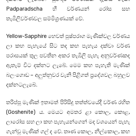
Padparadscha හී වර්ණයන් රෝස සහ
තැඹිලිවර්ණවල සම්මිශ්‍රණයක් වේ.
Yellow-Sapphire හෙවත් පුෂ්පරාග මැණික්වල වර්ණය
ලා කහ පැහැයේ සිට තද කහ පැහැය දක්වා වර්ණ
පරාසයක් තුල පවතින අකර තැඹිලි පැහැ අනුවර්ණකද
ඇතැම් විට දක්නට ලැබේ. මෙම කහ පැහැති මැණික්
බලංගොඩ – අලුත්නුවර වැනි පිළිගත් ප්‍රදේශවල බහුලව
දක්නටලැබේ.
තරිප්පු මැණික් ඉතාමත් පිරිසිදු තත්ත්වයේදී වර්ණ රහිත
(Goshenite) ය. මෙයට අමතර ළා කොල, කොළ,
ලාරෝස සහ ලා කහ පැහැයන්ගෙන් මද වශයෙන් පැහැ
ගැන්වු මැණික් ගල් ද වේ. තෘණ කොල, නිල්කොල, කහ