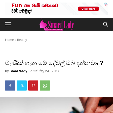
Home
Beauty
මැණික් ගැන මේ දේවල් ඔබ දන්නවාද?
By
Smartlady
අගෝස්තු 24, 2017