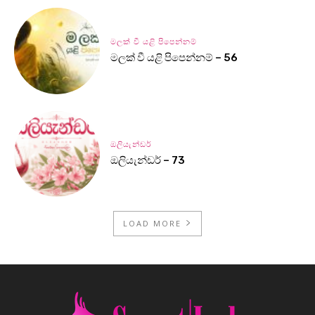
මලක් වී යළි පිපෙන්නම්
මලක් වී යළි පිපෙන්නම් – 56
ඔලියැන්ඩර්
ඔලියැන්ඩර් – 73
LOAD MORE