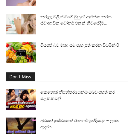
කුරුලෑ වලින් ඔබේ මුහුණ ආරක්ෂා කරන
ස්වාභාවික ටෝනර් එකක් නිවසේදීම...
වියපත් බව මකා සම පැහැපත් කරන විටමින් C
Don't Miss
කෙනෙක් නිරන්තරයෙන්ම ඔබව පහත් කර
සලකනවද?
අවසන් හුස්මතෙක් රැකගත් ඉන්දියානු – ලංකා
ආදරය