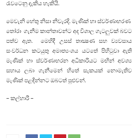
රැවටෙනු දැකිය හැකියි.
මෙවැනි හේතු නිසා නිවැරදි. මැණික් හා ස්වර්ණාභරණ
තෝරා ගැනීම කාන්තාවන්ට අද විශාල ගැටලුවක් බවට
පත්ව ඇත. මෙහිදී උසස් තාක්‍ෂණ සහ ව්‍යවසාය
සංවර්ධන කටයුතු අමාත්‍යංශය යටතේ පිහිටුවා ඇති
මැණික් හා ස්වර්ණාභරන අධිකාරියට මඟින් අවශ්‍ය
සහාය ලබා ගැනීමෙන් හිතේ සැකයක් නොමැතිව
මැණික් පළඳින්නට ඔබටත් පුළුවන්.
– කල්හාරී –