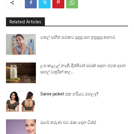
Related Articles
තෙල් සහිත සමකට සුදුසු සහ නුසුදුසු ආහාර..
ලප කැලැල් නැති, දීප්තිමත් සමක් සදහා ඉවත දමන
සහල් වතුරින් කල...
Saree jacket එක හරියට මහලද?
ඔබේ තරුණ බව රැක දෙන ටිප්ස්