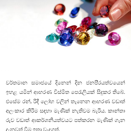
වර්තමාන සමාජයේ දිනෙන් දින ජනපි‍්‍රයත්වයෙන්
ඉහළ යමින් ආභරණ විස්මිත පෙරැලියක් සිදුකර තිබේ.
එසේම රන්, රිදී ලෝහ වලින් තැනෙන ආභරණ වඩාත්
අලංකාර කිරීම සඳහා මැණික් නැතිවම බැරිය. කාන්තා
රුව වඩාත් ආකර්ශනීයත්වයට පත්කරන මැණික් ගැන
දැනුවත් වීම ඉතා වැදගත්.