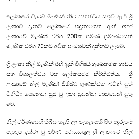
ලෝකයේ වැඩිම මැණික් නිධි ඝනත්වය සතුව ඇති ශ්‍රී
ලංකාව දැනට ලෝකයේ හඳුනාගෙන ඇති අතර
ලංකාවේ මැණික් වර්ග 200ක පමණ ප්‍රමාණයෙන්
මැණික් වර්ග 70කට අධික සංඛ්‍යාවක් දක්නට ලැබේ.
ශ්‍රී ලංකා නිල් මැණික් එහි ඇති විශිෂ්ඨ ගුණාත්මක භාවය
සහ විශාලත්වය මත ලෝකයටම කීර්තිමත්ය. ශ්‍රී
ලංකාවේ නිල් මැණික් විශිෂ්ඨ ගුණාත්මක බවින් යුත්
විනිවිද පෙනෙන සුළු වු ඉතා ප්‍රසන්න භාවයෙන් යුතු
වේ.
නිල් වර්ණයෙහි තිබිය හැකි ලා පැහැයෙහි සිට අඳුරුතම
පැහැය දක්වා වු වර්ණ පරාසයතුල ශ්‍රී ලංකාවේ නිල්