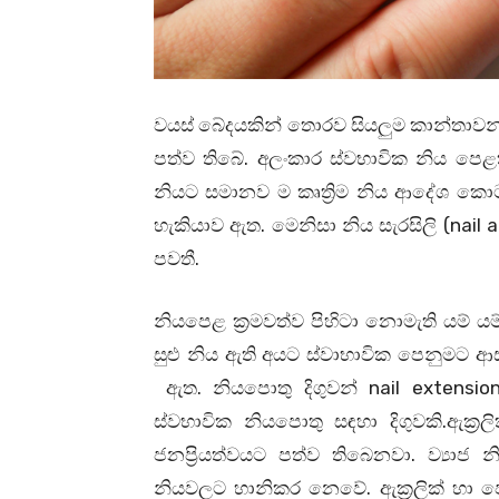
වයස් බේදයකින් තොරව සියලුම කාන්තාවන
පත්ව තිබේ. අලංකාර ස්වභාවික නිය පෙළ
නියට සමානව ම කෘත්‍රිම නිය ආදේශ කොට
හැකියාව ඇත. මෙනිසා නිය සැරසිලි (nail ar
පවතී.
නියපෙළ ක්‍රමවත්ව පිහිටා නොමැති යම් ය
සුළු නිය ඇති අයට ස්වාභාවික පෙනුමට ආස
ඇත. නියපොතු දිගුවන් nail extens
ස්වභාවික නියපොතු සඳහා දිගුවකි.ඇක
ජනප්‍රියත්වයට පත්ව තිබෙනවා. ව්‍යා
නියවලට හානිකර නෙවේ. ඇක්‍රලික් හා ජෙ