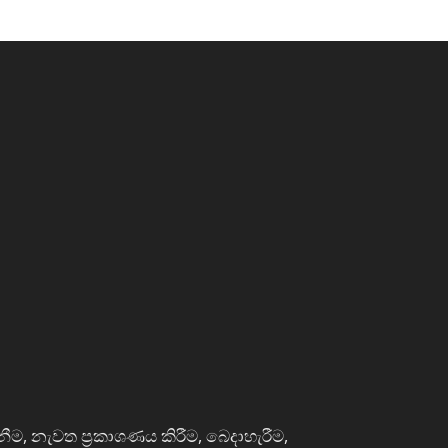
නීම, නැවත ප්‍රකාශණය කිරීම, බෙදාහැරීම,