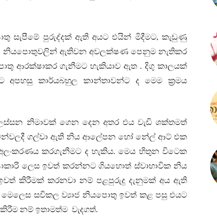
ු සැපීමේ පුරුද්දක් ඇති අයට එයින් මිදීමට, කැඩුණු
ි නියපොතුවලින් ඇතිවන අවලක්ෂණ පෙනුම නැතිකර
තු ආරක්ෂාකර ගැනීමට හැකියාව ඇත . දිගු කාලයක්
ට අපහසු කාර්යබහුල කාන්තාවන්ට ද මෙම ක්‍රමය
 ලස්සන නිමාවක් ගෙන දෙන අතර එය වැඩි ශක්තමත්
ථාවන්වලදී ගල්වා ඇති නිය ආලේපන හෝ නේල් ආට් එක
ය අලංකරණය කරගැනීමට ද හැකිය. මෙය හිතුන විටෙක
ාකාරි ලෙස ඉවත් කරන්නට ගියහොත් ස්වාභාවික නිය
ත් කිරීමක් කරනවා නම් පළපුරුදු දැනුමක් අය ඇති
ේ. මෙලෙස සවිකල ව්‍යාජ නියපොතු ඉවත් කළ පසු එයට
කිරීම නම් ඉතාමත්ම වැදගත්.