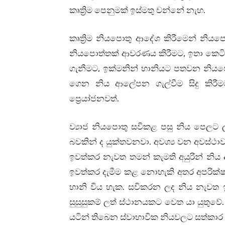
කෘත්‍රිම පෙනුමක් ඉස්මතු වන්නේ නැහ.
කෘත්‍රිම නියපොතු ආදේශ කිරීමෙන් නියපොත
නියපොත්තක් ආවරණය කිරීමට, ඉතා කෙට
ගැනීමට, ඉක්මනින් හානියට පතවන නියපො
ගෙන නිය ආලේපන ගැල්වීම සිදු කිරීම
ප්‍රෙයා්ජනවත්.
ව්‍යාජ නියපොතු සවිකළ පසු නිය පෙලට
බවකින් ද යුක්තවනවා. අවශ්‍ය වන අවස්
ඉවත්කර නැවත තමන් කැමති අයුරින් නි
ඉවත්කර දැමීම කළ නොහැකි අතර අපරික්ෂ
හානි විය හැක. සවිකරන ලද නිය නැවත ඉව
සුසුසුකම් ලත් ස්ථානයකට වෙත යා යුතුව
යටින් තිබෙන ස්වාභාවික නියවලට සත්කාර 