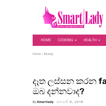
SmartLady
HOME
COOKING
HEALTH
Home
Beauty
දෑත ලස්සන කරන fa
ඔබ දන්නවාද?
By
Smartlady
ජනවාරි 8, 2018