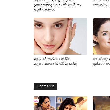
හැඩැති සුන්දර ඇහිබැමක්
තල තෙල් ව
(eyebrows) සඳහා නිවසේදී කළ
කොණ්ඩෙ 
හැකි සත්කාර
මුහුණේ අනවශ්‍ය රෝම
සම පිරිසි
ලෙහෙසියෙන්ම මට්ටු කරමු
ප්‍රතිකාර
Don't Miss