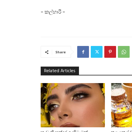
– කල්හාරී –
Share
Related Articles