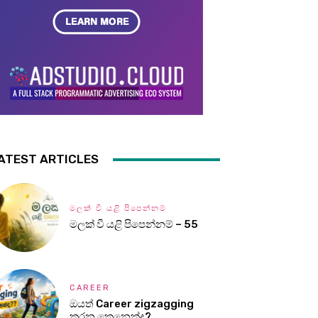
ATEST ARTICLES
මලක් වී යළි පිපෙන්නම්
මලක් වී යළි පිපෙන්නම් – 55
CAREER
ඔයත් Career zigzagging
කරන කෙනෙක්ද?