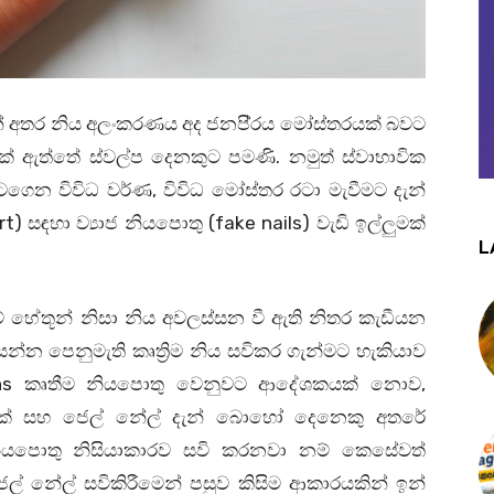
් අතර නිය අලංකරණය අද ජනපි‍්‍රය මෝස්තරයක් බවට
ක් ඇත්තේ ස්වල්ප දෙනකුට පමණි. නමුත් ස්වාභාවික
ගෙන විවිධ වර්ණ, විවිධ මෝස්තර රටා මැවීමට දැන්
t) සඳහා ව්‍යාජ නියපොතු (fake nails) වැඩි ඉල්ලුමක්
L
ම් හේතූන් නිසා නිය අවලස්සන වී ඇති නිතර කැඩීයන
න්න පෙනුමැති කෘත්‍රිම නිය සවිකර ගැන්මට හැකියාව
ions කෘතීම නියපොතු වෙනුවට ආදේශකයක් නොව,
්‍රලික් සහ ජෙල් නේල් දැන් බොහෝ දෙනෙකු අතරේ
ජ නියපොතු නිසියාකාරව සවි කරනවා නම් කෙසේවත්
ල් නේල් සවිකිරීමෙන් පසුව කිසිම ආකාරයකින් ඉන්