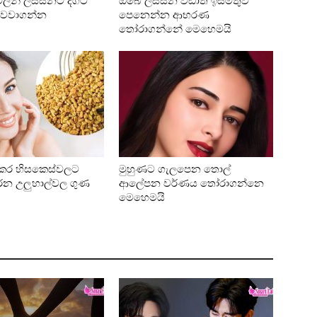
ලින් ලස්සනට දිගට
ඔබේ ලස්සන වඩාත් ඉස්මතුව
වවාගන්න
පෙනෙන්න ආභරණ
තෝරාගන්නේ මෙහෙමයි
දු කර හිසකෙස්වලට
මුහුණට ගැලපෙන තොල්
 කරන උලුහාල්වල ගුණ
ආලේපන වර්ණය තෝරාගන්නෙ
මෙහෙමයි