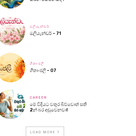
ඔලියැන්ඩර්
ඔලියැන්ඩර් – 71
ගීතාංජලී
ගීතාංජලී – 07
CAREER
මේ විදියට වතුර බිව්වොත් සති
2න් බර අඩුවෙනවා!
LOAD MORE