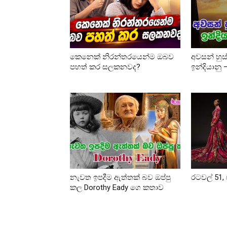
කෙනෙක් නිරන්තරයෙන්ම ඔබව
අවසන් හුස
පහත් කර සලකනවද?
ඉන්දියානු
නැවත ඉපදීම ඇත්තක් බව ඔප්පු
රටවල් 51, 
කල Dorothy Eady ගෙ කතාව