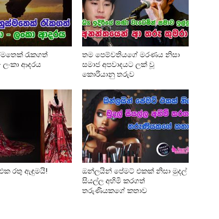
්මතෙක් රැකගත්
තම පෙම්වතියගේ මරණය නිසා
 – ලංකා ආදරය
සමාජ අපවාදයට ලක් වූ
කොරියානු තරුව
එක රතු ඇඳුමයි!
ඔන්ලයින් පේමට් එකක් නිසා මුදල්
සියල්ල අහිමි කරගත්
තරුණියකගේ කතාව