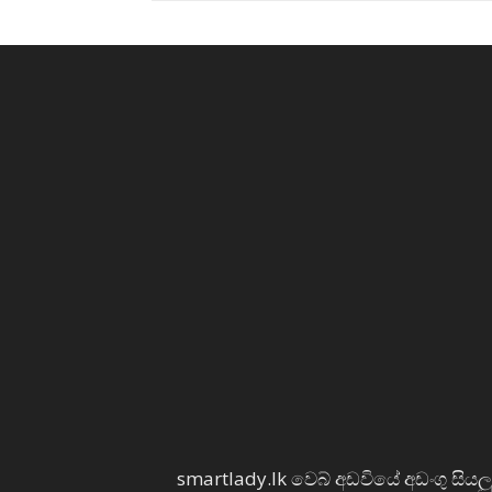
smartlady.lk වෙබ් අඩවියේ අඩංගු සියලු