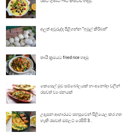
රසට ගුණට ෆෘට් කස්ටඩ් හදමු..
අලුත් අවුරුද්ද පිළිගන්න “ඉඹුල් කිරිබත්”
තායි ක්‍රමයට fried rice හදමු
කෙසෙල් මුව සම්බෝලයක් හා අනෝදා වලින්
රසවත් ව්‍යංජනයක්
උදෑසන ආහාරයට පහසුවෙන් පිළියෙල කර ගත
හැකි රසවත් ඔම්ලට් රෙසිපි 3...