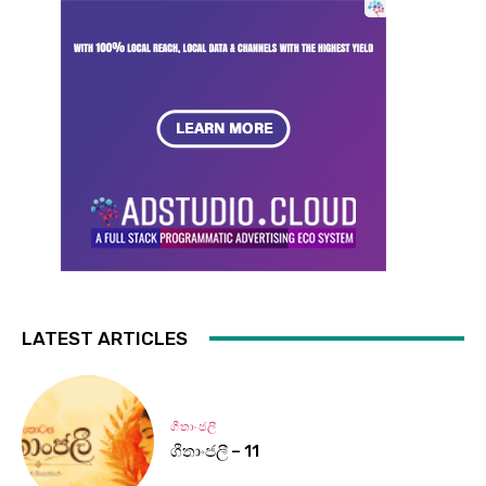
LATEST ARTICLES
ගීතාංජලී
ගීතාංජලී – 11