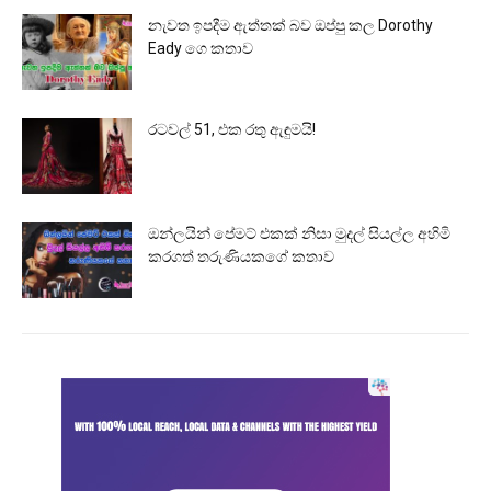
නැවත ඉපදීම ඇත්තක් බව ඔප්පු කල Dorothy
Eady ගෙ කතාව
රටවල් 51, එක රතු ඇඳුමයි!
ඔන්ලයින් පේමට් එකක් නිසා මුදල් සියල්ල අහිමි
කරගත් තරුණියකගේ කතාව