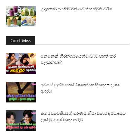
උදෑසනට ප්‍රබෝධමත් වෙන්න ස්මූති වර්ග
Don't Miss
කෙනෙක් නිරන්තරයෙන්ම ඔබව පහත් කර
සලකනවද?
අවසන් හුස්මතෙක් රැකගත් ඉන්දියානු – ලංකා
ආදරය
තම පෙම්වතියගේ මරණය නිසා සමාජ අපවාදයට
ලක් වූ කොරියානු තරුව