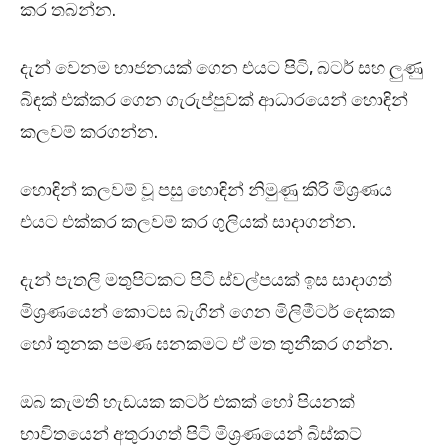
කර තබන්න.
දැන් වෙනම භාජනයක් ගෙන එයට පිටි, බටර් සහ ලුණු
බිඳක් එක්කර ගෙන ගැරුප්පුවක් ආධාරයෙන් හොඳින්
කලවම් කරගන්න.
හොඳින් කලවම් වූ පසු හොඳින් නිමුණු කිරි මිශ්‍රණය
එයට එක්කර කලවම් කර ගුලියක් සාදාගන්න.
දැන් පැතලි මතුපිටකට පිටි ස්වල්පයක් ඉස සාදාගත්
මිශ්‍රණයෙන් කොටස බැගින් ගෙන මිලිමීටර් දෙකක
හෝ තුනක පමණ ඝනකමට ඒ මත තුනීකර ගන්න.
ඔබ කැමති හැඩයක කටර් එකක් හෝ පියනක්
භාවිතයෙන් අතුරාගත් පිටි මිශ්‍රණයෙන් බිස්කට්