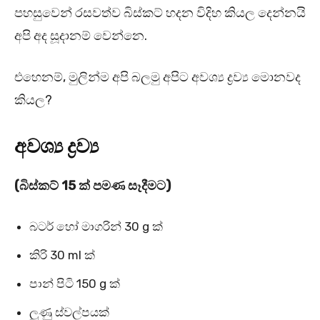
පහසුවෙන් රසවත්ව බිස්කට් හදන විදිහ කියල දෙන්නයි
අපි අද සූදානම් වෙන්නෙ.
එහෙනම්, මුලින්ම අපි බලමු අපිට අවශ්‍ය ද්‍රව්‍ය මොනවද
කියල?
අවශ්‍ය ද්‍රව්‍ය
(බිස්කට් 15 ක් පමණ සෑදීමට)
බටර් හෝ මාගරින් 30 g ක්
කිරි 30 ml ක්
පාන් පිටි 150 g ක්
ලුණු ස්වල්පයක්