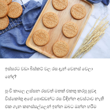
ඉස්සරට වඩා බිස්කට් වල රස දැන් වෙනස් වෙලා
නේද?
පුංචි කාලෙ ලස්සන රසවත් මතක් එකතු කරපු සුවඳ
විස්කෝතු අපේ පොඩ්ඩන්ට රස විඳින්න අවස්ථාව නැති
එක ගැන කනස්සල්ලෙන් ඉන්න ඔබට ඔන්න හරිම