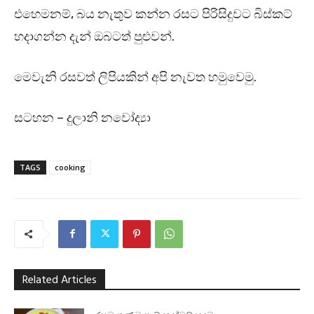
එහෙමනම්, බය නැතුව කන්න රසට පිරිසිදුවට බිස්කට්
හදාගන්න දැන් ඔබටත් පුළුවන්.
මෙවැනි රසවත් ලිපියකින් අපි නැවත හමුවෙමු.
සටහන – දුලානි නවෝද්‍යා
TAGS
cooking
Related Articles