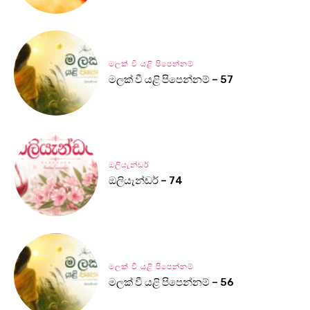
මලක් වී යළි පිපෙන්නම්
මලක් වී යළි පිපෙන්නම් – 57
ඔලියැන්ඩර්
ඔලියැන්ඩර් – 74
මලක් වී යළි පිපෙන්නම්
මලක් වී යළි පිපෙන්නම් – 56