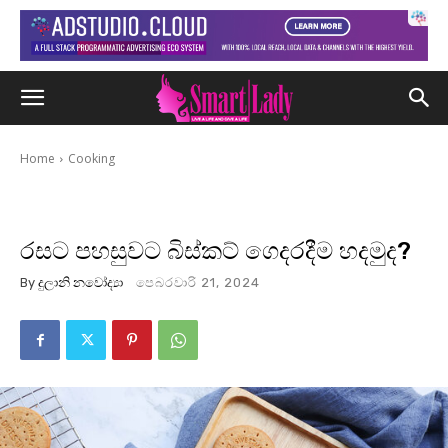
Home
Cooking
රසට පහසුවට බිස්කට් ගෙදරදීම හදමුද?
By
දුලානි නවෝද්‍යා
පෙබරවාරි 21, 2024