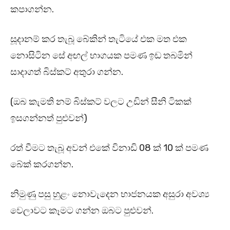
කපාගන්න.
සූදානම් කර තැබූ බේකින් තැටියේ එක මත එක
නොසිටින සේ අඟල් භාගයක පමණ ඉඩ තබමින්
සාදාගත් බිස්කට් අතුරා ගන්න.
(ඔබ කැමති නම් බිස්කට් වලට උඩින් සීනි ටිකක්
ඉසගන්නත් පුළුවන්)
රත් වීමට තැබූ අවන් එකේ විනාඩි 08 ක් 10 ක් පමණ
බේක් කරගන්න.
නිමුණු පසු හුළං නොවැදෙන භාජනයක අසුරා අවශ්‍ය
වෙලාවට කෑමට ගන්න ඔබට පුළුවන්.