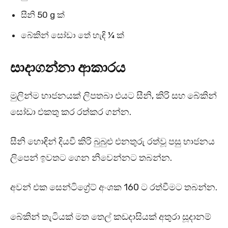
සීනි 50 g ක්
බේකින් සෝඩා තේ හැඳි ¼ ක්
සාදාගන්නා ආකාරය
මුලින්ම භාජනයක් ලිපතබා එයට සීනි, කිරි සහ බේකින්
සෝඩා එකතු කර රත්කර ගන්න.
සීනි හොඳින් දියවී කිරි බුබුළු එනතුරු රත්වූ පසු භාජනය
ලිපෙන් ඉවතට ගෙන නිවෙන්නට තබන්න.
අවන් එක සෙන්ටිග්‍රේට් අංශක 160 ට රත්වීමට තබන්න.
බේකින් තැටියක් මත තෙල් කඩදාසියක් අතුරා සූදානම්