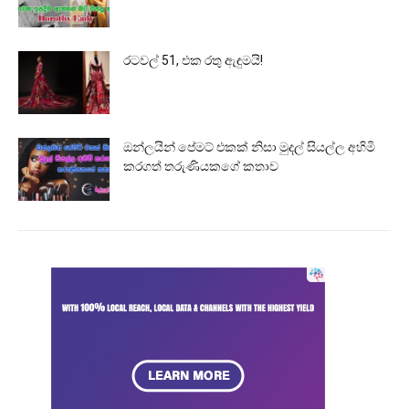
රටවල් 51, එක රතු ඇඳුමයි!
ඔන්ලයින් පේමට් එකක් නිසා මුදල් සියල්ල අහිමි
කරගත් තරුණියකගේ කතාව