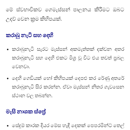
මේ ස්වභාවිකව ගෙමැස්සන් පාලනය කිරීමට ඔබට
උදව් වෙන ක්‍රම කිහිපයක්.
කරාබු නැටි සහ දෙහි
කරාබුනැටි සැරට මැස්සන් අකමැත්තක් දක්වන අතර
කරාබුනැටි සහ දෙහි එකට මිශ්‍ර වූ විට එය තවත් ප්‍රබල
වෙනවා.
දෙහි ගෙඩියක් හෝ කිහිපයක් දෙපළු කර රේණු අතරේ
කරාබුනැටි සිර කරන්න. ඒවා මැස්සන් නිතර ගැවසෙන
ස්ථාන වල තබන්න.
මැසි නාශක ස්ප්‍රේ
සේදුම් කාරක දියර මේස හැඳි දෙකක් පෙපරමින්ට් තෙල්