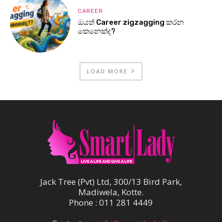
CAREER
ඔයත් Career zigzagging කරන
කෙනෙක්ද?
LOAD MORE
Jack Tree (Pvt) Ltd, 300/13 Bird Park,
Madiwela, Kotte.
Phone : 011 281 4449