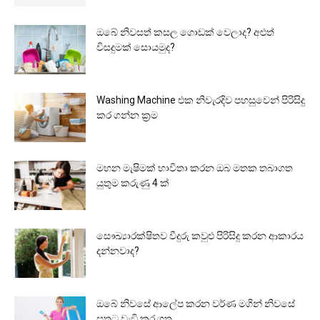
ඔබේ නිවසත් කසල ගොඩක් වෙලාද? අළුත්
විසදුමක් සොයමුද?
Washing Machine එක නිවැරදිව පහසුවෙන් පිරිසිදු
කර ගන්න ක්‍රම
මහන මැෂිමක් භාවිතා කරන ඔබ මතක තබාගත
යුතුම කරුණු 4 ක්
සෞඛ්‍යාරක්ෂිතව වීදුරු කවුළු පිරිසිදු කරන ආකාරය
දන්නවාද?
ඔබේ නිවසේ ආලේප කරන වර්ණ මගින් නිවසේ
සතුට වැඞි කර ගත...