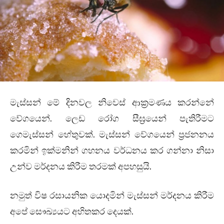
මැස්සන් මේ දිනවල නිවෙස් ආක්‍රමණය කරන්නේ
වේගයෙන්. ලෙඩ රෝග සීඝ්‍රයෙන් පැතිරීමට
ගෙමැස්සන් හේතුවක්. මැස්සන් වේගයෙන් ප්‍රජනනය
කරමින් ඉක්මනින් ගහනය වර්ධනය කර ගන්නා නිසා
උන්ව මර්දනය කිරීම තරමක් අපහසුයි.
නමුත් විෂ රසායනික යොදමින් මැස්සන් මර්දනය කිරීම
අපේ සෞඛ්‍යයට අහිතකර දෙයක්.