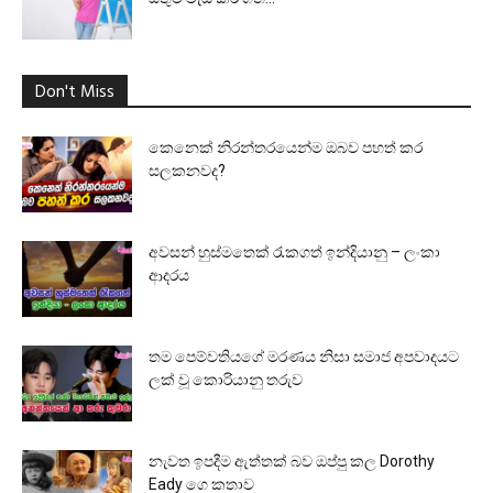
Don't Miss
කෙනෙක් නිරන්තරයෙන්ම ඔබව පහත් කර
සලකනවද?
අවසන් හුස්මතෙක් රැකගත් ඉන්දියානු – ලංකා
ආදරය
තම පෙම්වතියගේ මරණය නිසා සමාජ අපවාදයට
ලක් වූ කොරියානු තරුව
නැවත ඉපදීම ඇත්තක් බව ඔප්පු කල Dorothy
Eady ගෙ කතාව