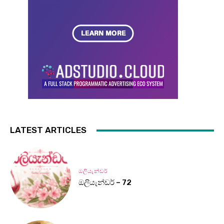
LATEST ARTICLES
ඔලියැන්ඩර්
ඔලියැන්ඩර් – 72