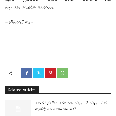
බලාපොරොත්තු වෙනවා.
– නිබන්ධිකා –
Related Articles
ගෙදර වැඩ ටික කරගන්න වෙලා මදි වෙලා ඔබත්
මැසිවිලි නගන කෙනෙක්ද?