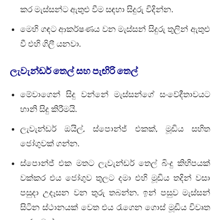
කර මැස්සන්ට ඇතුළු වීම සඳහා සිදුරු විදින්න.
මෙහි ගඳට ආකර්ෂණය වන මැස්සන් සිදුරු තුලින් ඇතුළු
වී එහි ගිලී යනවා.
ලැවැන්ඩර් තෙල් සහ පැඟිරි තෙල්
මේවාගෙන් සිදු වන්නේ මැස්සන්ගේ සංවේදීතාවයට
හානි සිදු කිරීමයි.
ලැවැන්ඩර් ඔයිල්, ස්පොන්ජ් එකක්, මූඩිය සහිත
ජෝගුවක් ගන්න.
ස්පොන්ජ් එක මතට ලැවැන්ඩර් තෙල් බිංදු කිහිපයක්
වක්කර එය ජෝගුව තුලට දමා එහි මූඩිය තදින් වසා
පසුදා උදෑසන වන තුරු තබන්න. ඉන් පසුව මැස්සන්
සිටින ස්ථානයක් වෙත එය රැගෙන ගොස් මූඩිය විවෘත