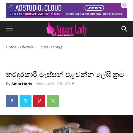
Home
Lifestyle
Housekeeping
කරදරකාරී මැස්සන් එළවන්න ලේසි ක්‍රම
By
Smartlady
ඔක්තෝබර් 23, 2018