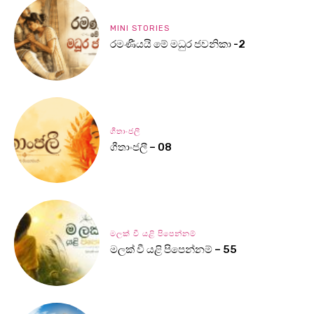
MINI STORIES
රමණීයයි මේ මධුර ජවනිකා -2
ගීතාංජලී
ගීතාංජලී – 08
මලක් වී යළි පිපෙන්නම්
මලක් වී යළි පිපෙන්නම් – 55