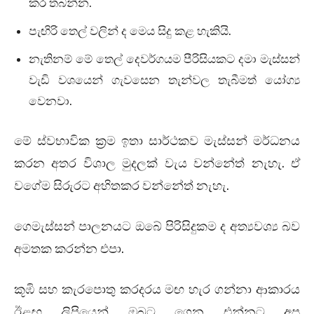
කර තබන්න.
පැඟිරි තෙල් වලින් ද මෙය සිදු කළ හැකියි.
නැතිනම් මේ තෙල් දෙවර්ගයම පීරිසියකට දමා මැස්සන්
වැඩි වශයෙන් ගැවසෙන තැන්වල තැබීමත් යෝග්‍ය
වෙනවා.
මේ ස්වභාවික ක්‍රම ඉතා සාර්ථකව මැස්සන් මර්ධනය
කරන අතර විශාල මුදලක් වැය වන්නේත් නැහැ. ඒ
වගේම සිරුරට අහිතකර වන්නේත් නැහැ.
ගෙමැස්සන් පාලනයට ඔබේ පිරිසිදුකම ද අත්‍යවශ්‍ය බව
අමතක කරන්න එපා.
කූඹි සහ කැරපොතු කරදරය මඟ හැර ගන්නා ආකාරය
ඊළඟ ලිපියෙන් ඔබට ගෙන එන්නට අප