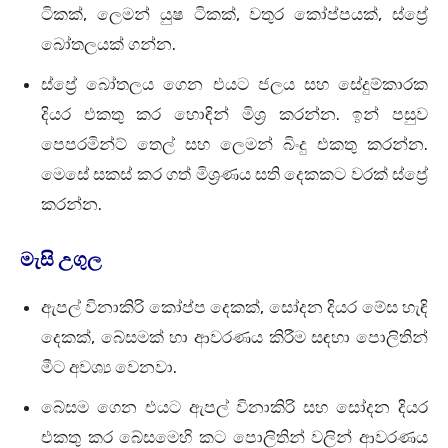
ටිකක්, ලෙමන් යුෂ ටිකක්, වතුර කෝප්පයක්, ස්ප්‍රේ
බෝතලයක් ගන්න.
ස්ප්‍රේ බෝතලය ගෙන එයට ජලය සහ සේදුම්කාරක
දියර එකතු කර හොඳින් මිශ්‍ර කරන්න. ඉන් පසුව
පෙපරමින්ට් තෙල් සහ ලෙමන් බිංදු එකතු කරන්න.
මෙසේ සකස් කර ගත් මිශ්‍රණය සති දෙකකට වරක් ස්ප්‍රේ
කරන්න.
මැසි උගුල
ඇපල් විනාකිරි කෝප්ප දෙකක්, සෝදන දියර මේස හැඳි
දෙකක්, බේසමක් හා ආවරණය කිරීම සඳහා පොලිතින්
මීට අවශ්‍ය වෙනවා.
බේසම ගෙන එයට ඇපල් විනාකිරි සහ සෝදන දියර
එකතු කර බේසමෙහි කට පොලිතින් වලින් ආවරණය