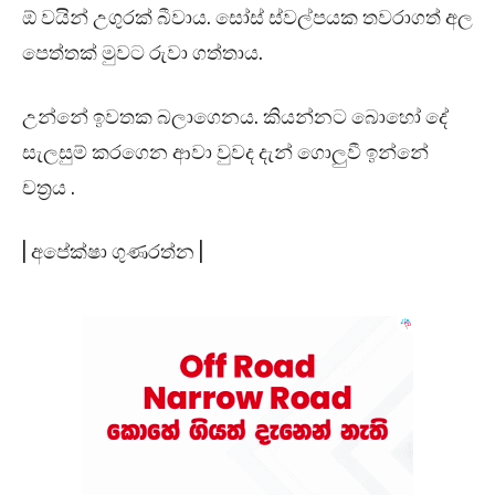
ඕ වයින් උගුරක් බීවාය. සෝස් ස්වල්පයක තවරාගත් අල
පෙත්තක් මුවට රුවා ගත්තාය.
උන්නේ ඉවතක බලාගෙනය. කියන්නට බොහෝ දේ
සැලසුම් කරගෙන ආවා වුවද දැන් ගොලුවී ඉන්නේ
චත්‍රය .
| අපේක්ෂා ගුණරත්න |