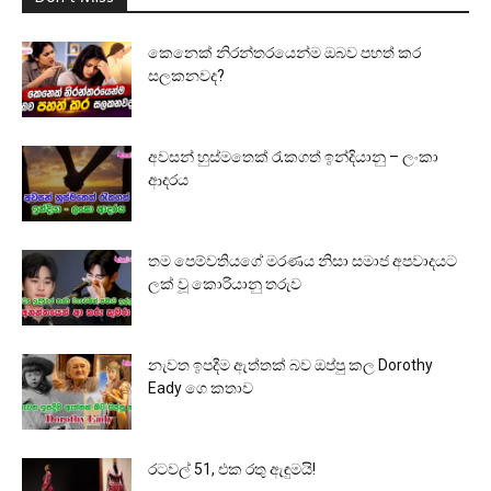
කෙනෙක් නිරන්තරයෙන්ම ඔබව පහත් කර
සලකනවද?
අවසන් හුස්මතෙක් රැකගත් ඉන්දියානු – ලංකා
ආදරය
තම පෙම්වතියගේ මරණය නිසා සමාජ අපවාදයට
ලක් වූ කොරියානු තරුව
නැවත ඉපදීම ඇත්තක් බව ඔප්පු කල Dorothy
Eady ගෙ කතාව
රටවල් 51, එක රතු ඇඳුමයි!