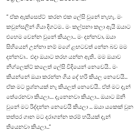
” ඒක ඇක්සෙප්ට් කරන එක ලේසි වුනේ නැහැ. මං
කවුන්සලින් ගියා දිගටම.. මං කල්පනා කලා ඇයි ඔයාට
එහෙම වෙන්න වුනේ කියලා… මං දන්නවා, ඔයා
සිහියෙන් උන්නා නම් මගේ ළඟටවත් නේන බව මම
දන්නවා.. එදා ඔයාට තරහ යන්න ඇති.. මම ඔයාව
නිග්ලෙක්ට් කලෙත් ලේසි විදියෙන් නෙවෙයි.. මං
කියන්නේ ඔයා කරන්න ගිය දේ හරි කියල නෙවෙයි…
ඒක මට ප්‍රශ්නයක් නෑ කියලත් නෙවෙයි.. ඒත් මට දැන්
තේරෙනවා කියලා…. දැනෙනවා කියලා… ඔයාට ඕනි
වුනේ මට රිද්දන්න නෙවෙයි කියලා … ඔයා යකෙක් වුන
තත්පර ගාන මට දරාගන්න තරම් හයියක් දැන්
තියෙනවා කියලා…”