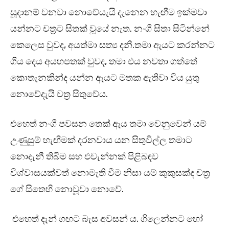
සූදානම් වනවා නොවේයැයි දැනෙන හැඟීම ඉක්මවා
යන්නට චත්‍රට සිතක් වූයේ නැත. නංගී සිතා සිටින්නේ
කෙලෙස වුවද, අයත්මා සත්‍ය දනී.තමා ඇයට කරන්නට
ගිය දෙය අයහපතක් වුවද, තමා එය නවතා ගත්තේ
කොතැනකින්ද යන්න ඇයට මතක ඇතිවා විය යුතු
නොවේදැයි චත්‍ර සිතුවේය.
එහෙත් නංගී පවසන තෙක් ඇය තමා වෙනුවෙන් යම්
උණුසුම් හැඟීමක් දරනවාය යන සිතුවිල්ල තමාට
නොදැනී තිබීම සහ එවැන්නක් පිළිබඳව
විශ්වාසයක්වත් නොමැති වීම නිසා යම් කුකුසක්ද චත්‍ර
ගේ සිතෙහි නොවූවා නොවේ.
එහෙත් දැන් ගඟට බැස අවසන්‍ ය. ගිලෙන්නට හෝ