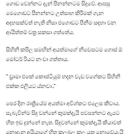
ගොඩ වෙන්නට දැන් පීනන්නටම සිදුවේ. ආපසු
මෙගොඩට පීනන්නට උත්සාහ කිරීමක් ගැන
අදහසක්වත් නැති නිසා එගොඩට පීනීම සඳහා වන
ආයිත්තම් චත්‍ර සකසා ගත්තේය.
සිහිනි කපිල සමඟින් අයත්මාගේ නිවෙසටම ගොස් ඕ
මෝටර් රියට නංවා ගත්තාය.
” ඩ්‍රාමා එකේ කොස්ටියුම් හදන වැඩ වගේකට සිහිනි
එක්ක එලියට ය්නවා..”
පෙර දින රාත්‍රියේම අයත්මා අවිශ්කට එලෙස කීවාය.
සැබැවින්ම සිදු වන්නේ කුමක්දැයි පවසන්නට ඇයට
හිත ඉඩ දුන්නේ නැත. සිදුවන්නේ කුමක්දැයි කියාවත්
නොදැන අයියාගේ හිත කලබල කල යුතු නොවේයැයි