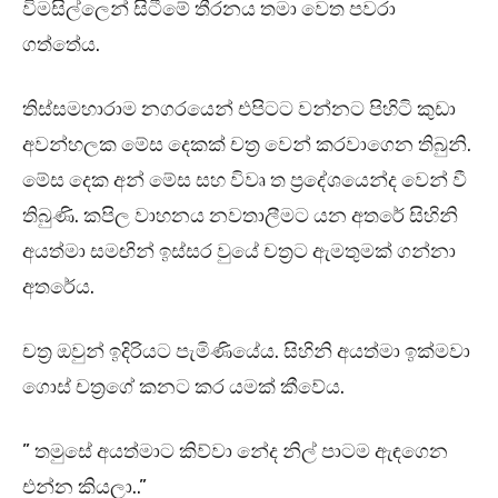
විමසිල්ලෙන් සිටීමේ තීරනය තමා වෙත පවරා
ගත්තේය.
තිස්සමහාරාම නගරයෙන් එපිටට වන්නට පිහිටි කුඩා
අවන්හලක මේස දෙකක් චත්‍ර වෙන් කරවාගෙන තිබුනි.
මේස දෙක අන් මේස සහ විවෘ ත ප්‍රදේශයෙන්ද වෙන් වී
තිබුණි. කපිල වාහනය නවතාලීමට යන අතරේ සිහිනි
අයත්මා සමඟින් ඉස්සර වුයේ චත්‍රට ඇමතුමක් ගන්නා
අතරේය.
චත්‍ර ඔවුන් ඉදිරියට පැමිණියේය. සිහිනි අයත්මා ඉක්මවා
ගොස් චත්‍රගේ කනට කර යමක් කීවේය.
” තමුසේ අයත්මාට කිව්වා නේද නිල් පාටම ඇඳගෙන
එන්න කියලා..”