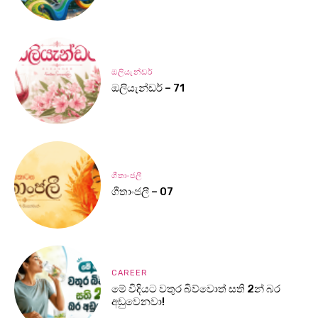
ඔලියැන්ඩර්
ඔලියැන්ඩර් – 71
ගීතාංජලී
ගීතාංජලී – 07
CAREER
මේ විදියට වතුර බිව්වොත් සති 2න් බර
අඩුවෙනවා!