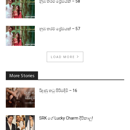
නුඹ තරම් ප්‍රේමයක් – 58
නුඹ තරම් ප්‍රේමයක් – 57
LOAD MORE
More Stories
රිදුණු තටු පිරිමදිමි – 16
SRK ගේ Lucky Charm දීපිකාලු!