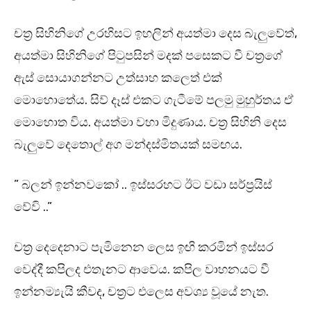
චත්‍ර සිහිනිගේ උරහිසට ඉහලින් අයත්මා දෙස බැලුවේත්,
අයත්මා සිහිනිගේ පිටුපසින් මදක් පසෙකට වී චත්‍රගේ
ඇස් සොයාගන්නට උත්සාහ කලෙත් එක්
මොහොතේය. සිව් දෑස් එකට ගැටීමේ පලමු මුහුර්තය ඒ
මොහොත විය. අයත්මා වහා මිදුණාය. චත්‍ර සිහිනි දෙස
බැලුවේ දෙතොල් අග මන්දස්මිතයක් සමඟය.
” බලන් ඉන්නවකෝ .. ඉස්සරහට ඊට වඩා සර්ප්‍රයිස්
වේවි ..”
චත්‍ර දෙදෙනාට පැමිනෙන ලෙස ඉඟි කරමින් ඉස්සර
වෙද්දී කපිලද එතැනට ආවෙය. කපිල වාහනයට වී
ඉන්නම්‍යැයි කීවද, චත්‍රට එලෙස අවශ්‍ය වූයේ නැත.