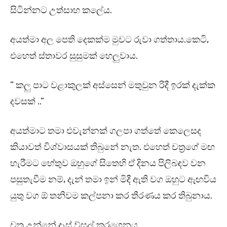
සිටින්නට උත්සාහ කලේය.
අයත්මා අල පෙති දෙකක්ම මුවට රුවා ගත්තාය.කෙටි,
එහෙත් ස්තාවර සුසුමක් හෙලුවාය.
” කලු පාට වළාකුලක් අස්සෙන් මතුවුන රිදී ඉරක් දැක්ක
දවසක් ..”
අයත්මාට තමා එවැන්නක් ගලපා ගත්තේ කෙලෙසද
කියාවත් විශ්වාසයක් තිබුනේ නැත. එහෙත් චත්‍රගේ මඟ
හැරීමට හේතුව ඔහුගේ සිතෙහි ඒ දිනය පිලිබඳව වන
පසුතැවීම නම්, දැන් තමා ඉන් මිදී ඇති වග ඔහුට ඇඟවිය
යුතු වග ඕ තනිවම කල්පනා කර තීරණය කර තිබුනාය.
චත්‍ර උන්නේ දෑස් ව්සල් කරගෙනය.