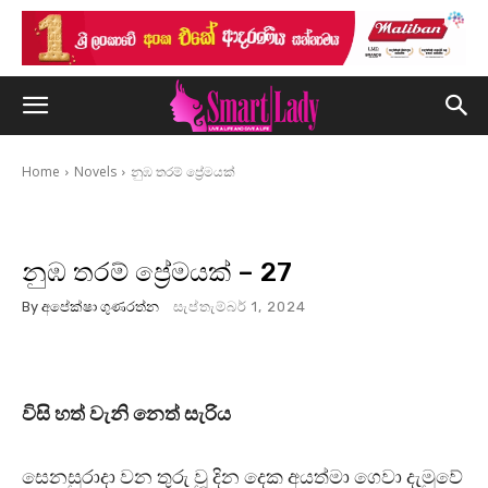
Home
Novels
නුඹ තරම් ප්‍රේමයක්
නුඹ තරම් ප්‍රේමයක් – 27
By
අපේක්ෂා ගුණරත්න
සැප්තැම්බර් 1, 2024
විසි හත් වැනි නෙත් සැරිය
සෙනසුරාදා වන තුරු වූ දින දෙක අයත්මා ගෙවා දැමුවේ