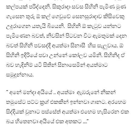
කල්පයක් පරිද්දෙනි. සිකුරාදා සවස සිහිනි පැමිණ මුණ
ගැසෙන තුරු ඕ කල් ගෙවුවේ සෙනසුරාදාව කිසිවෙකු
උදුරාගෙන යතැයි බියෙනි. සිහිනි ඕ කැටුව යන්නට
පැමිණෙන බවත්, නිවසින් පිටවන විට ඇමතුමක් දෙන
බවත් සිහිනි පවසද්දී අයත්මා සිනාසී හිස සැලුවාය. ඕ
සිහිනි ඉදිරියේ පවා උන්නේ කෝලව යමිනි. සිහිනිද ඒ
බව හැඳිනිම් යටි සිතින් සිනාසෙමින් අයත්මාට
සමුදුන්නාය.
” අනේ මන්දා අයියේ .. අයත්මා ඇඹරුනේ නිකන්
තමුසේට පට්ට ක්‍රශ් එකකින් ඉන්නවා ගානට. අරහෙම
සිද්දියක් වුනාට පස්සේත් අයත්මා එහෙම හැසිරෙන එක
බය හිතෙනවා අයියේ එක අතකට ….”