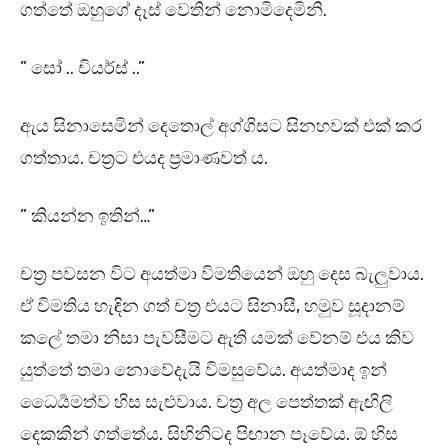
ගත්තේ ඔහුගේ දෑස් වෙතින් නොමිදෙමිනි.
” සෝ .. චියර්ස් ..”
ඇය සිනාසෙමින් දෙතොල් අග්ගිසට සිනහවක් එක් කර
ගත්තාය. චත්‍රට එයද ප්‍රමාණවත් ය.
” කියන්න ඉතින්…”
චත්‍ර පවසන විට අයත්මා විමතියෙන් ඔහු දෙස බැලුවාය.
ඒ විමතිය හැඳින ගත් චත්‍ර එයට සිනාසී, හමුව සූදානම්
කලේ තමා නිසා පැවසීමට ඇති යමක් වේනම් එය කිව
යුත්තේ තමා නොවේදැයි විමසුවේය. අයත්මාද ඉන්
ධෛර්‍යමත්ව හිස සැළුවාය. චත්‍ර අල පෙත්තක් ඇඟිලි
දෙකකින් ගත්තේය. සිහිනිටද පිඟාන පෑවේය. ඕ හිස