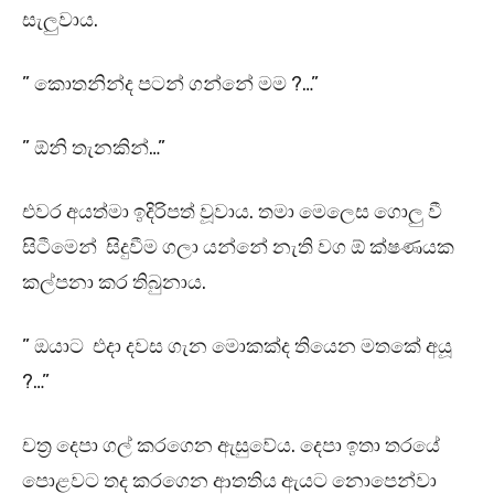
සැලුවාය.
” කොතනින්ද පටන් ගන්නේ මම ?…”
” ඕනි තැනකින්…”
එවර අයත්මා ඉදිරිපත් වූවාය. තමා මෙලෙස ගොලු වී
සිටීමෙන් සිදුවීම ගලා යන්නේ නැති වග ඕ ක්ෂණයක
කල්පනා කර තිබුනාය.
” ඔයාට එදා දවස ගැන මොකක්ද තියෙන මතකේ අයූ
?…”
චත්‍ර දෙපා ගල් කරගෙන ඇසුවේය. දෙපා ඉතා තරයේ
පොළවට තද කරගෙන ආතතිය ඇයට නොපෙන්වා