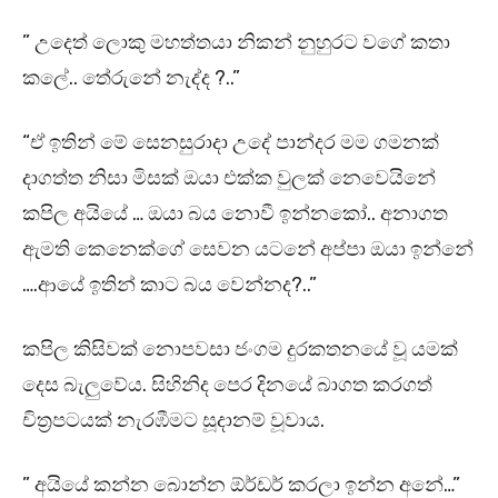
” උදෙත් ලොකු මහත්තයා නිකන් නුහුරට වගේ කතා
කලේ.. තේරුනේ නැද්ද ?..”
“ඒ ඉතින් මේ සෙනසුරාදා උදේ පාන්දර මම ගමනක්
දාගත්ත නිසා මිසක් ඔයා එක්ක වුලක් නෙවෙයිනේ
කපිල අයියේ … ඔයා බය නොවී ඉන්නකෝ.. අනාගත
ඇමති කෙනෙක්ගේ සෙවන යටනේ අප්පා ඔයා ඉන්නේ
….ආයේ ඉතින් කාට බය වෙන්නද?..”
කපිල කිසිවක් නොපවසා ජංගම දුරකතනයේ වූ යමක්
දෙස බැලුවේය. සිහිනිද පෙර දිනයේ බාගත කරගත්
චිත්‍රපටයක් නැරඹීමට සූදානම් වූවාය.
” අයියේ කන්න බොන්න ඕර්ඩර් කරලා ඉන්න අනේ…”