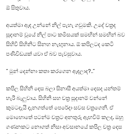
ඕ සිතුවාය.
අයත්මා ඇඳ උන්නේ නිල් පැහැ ගවුමකි. උදේ චත්‍රද
සූදානම් වූයේ නිල් පාට කමිසයක් සමඟින් සමඟින් බව
සිහිවී සිහිනිට සිනහ නැඟුනාය. ඕ කපිලටද කෙටි
පණිවිඩයක් යවා ඒ බව පැවසුවාය.
” මුන් දෙන්නා කතා කරගෙන ඇඳලාද?..”
කපිල සිහිනි දෙස බලා සිනාසී අයත්මා දෙසද යන්තම්
හැරී බැලුවාය. සිහිනි සහ චත්‍ර සූදානම් වන්නේ
කුමටදැයි දැනගත්තේ පෙරේදා සවස චත්‍රගෙනි. ඒ
මොහොතේ පටන්ම චත්‍රට අනතුරු ඇඟවීම් කලද, ඔහු
ගණනකට නොගත් නිසා අවසානයේ කපිල චත්‍ර දෙස