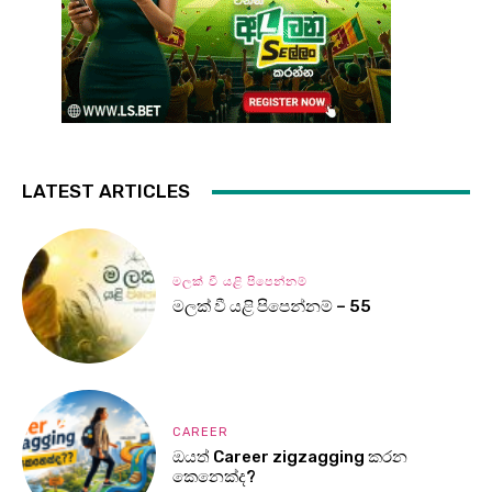
LATEST ARTICLES
මලක් වී යළි පිපෙන්නම්
මලක් වී යළි පිපෙන්නම් – 55
CAREER
ඔයත් Career zigzagging කරන
කෙනෙක්ද?