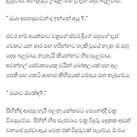
දැමුවාය. අනතුරුව උකුල මත වූ දෑත් දෙස බැලුවාය.
” ඔයා අපහසුවෙන් ද ඉන්නේ අයූ ?..”
එවර නම් අයත්මාට චත්‍රගේ ස්වර දිගේ ඔහුගේ දෑස්
වෙතට යන පාර මඟ හරින්නට හැකි වූයේ නැත. ඕ ඔහු
දෙස බලුවාය. නැතැයි කියන්නට හිස සැලුවාය.
අවන්හල් සේවකයෙකු වයින් බෝතලයක් සහ අල
පෙති සහ කෙටි ආහාර කිහිපයක් මේසය මත තැබුවේය.
” ඔයාට ඕකේද?..”
සිහිනිද ආපසු හැරී බලනු යන්තමට පෙනෙද්දී චත්‍ර
විමසුවේය. සිහිනි හිස සැළුවාය. චත්‍ර වීදුරු දෙකක අඩක්
වනසේ පුරවා ඇය වෙත එක් වීදුරුවක් පෑවේය. ඕ එය