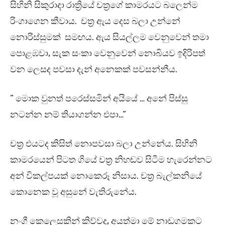
සිහිනි සිකුරාදා රාත්‍රියේ චත්‍රගේ කාමරයට බලෙන්ම
රිංගාගෙන කීවාය. චත්‍ර ඇය දෙස බලා උන්නේ
නොරිස්සුමක් සමඟය. ඇය සියල්ලම වෙනුවෙන් තමා
පොළඹවා, සැක සංකා වෙනුවෙන් නොබියව ඉදිරිපත්
වන ලෙසද පවසා දැන් අනෙකක් පවසන්නීය.
” මොක වුනත් පරෙස්සමින් අයියේ … අනේ පිස්සු
නටන්න නම් තියාගන්න එපා…”
චත්‍ර එයටද කිසිත් නොපවසා බලා උන්නේය. සිහිනි
කාමරයෙන් පිටත ගියේ චත්‍ර නිහඬව සිටීම හැරෙන්නට
අන් විකල්පයක් නොකෙරූ නිසාය. චත්‍ර බැල්කනියේ
කොනෙක වූ අසුනේ වැතිරුනේය.
නංගී කෙලෙසකින් කිව්වද, අයත්මා මේ නාඩගමකට