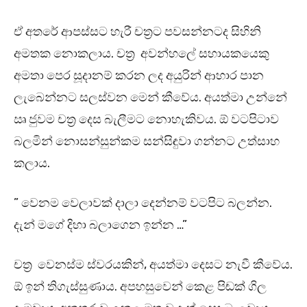
ඒ අතරේ ආපස්සට හැරී චත්‍රට පවසන්නටද සිහිනි
අමතක නොකලාය. චත්‍ර අවන්හලේ සහායකයෙකු
අමතා පෙර සූදානම් කරන ලද අයුරින් ආහාර පාන
ලැබෙන්නට සලස්වන මෙන් කීවේය. අයත්මා උන්නේ
ඍ ජුවම චත්‍ර දෙස බැලීමට නොහැකිවය. ඕ වටපිටාව
බලමින් නොසන්සුන්කම සන්සිඳුවා ගන්නට උත්සාහ
කලාය.
” වෙනම වෙලාවක් දාලා දෙන්නම් වටපිට බලන්න.
දැන් මගේ දිහා බලාගෙන ඉන්න …”
චත්‍ර වෙනස්ම ස්වරයකින්, අයත්මා දෙසට නැවී කීවේය.
ඕ ඉන් තිගැස්සුණාය. අපහසුවෙන් කෙළ පිඬක් ගිල