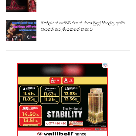
ඔන්ලයින් පේමට් එකක් නිසා මුදල් සියල්ල අහිමි
කරගත් තරුණියකගේ කතාව