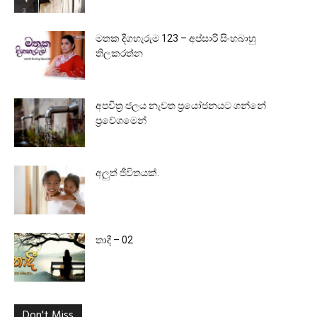
මතක දිගහැරුම 123 – අප්සාරි සිංහබාහු
තිලකරත්න
අපවිත්‍ර ජලය නැවත ප්‍රයෝජනයට ගන්නේ
ප්‍රවේශමෙන්
අලුත් ජීවිතයක්.
තාදී – 02
Don't Miss