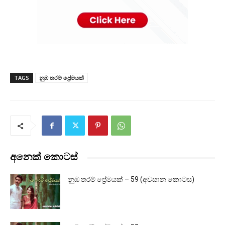
TAGS
නුඹ තරම් ප්‍රේමයක්
අනෙක් කොටස්
නුඹ තරම් ප්‍රේමයක් – 59 (අවසාන කොටස)