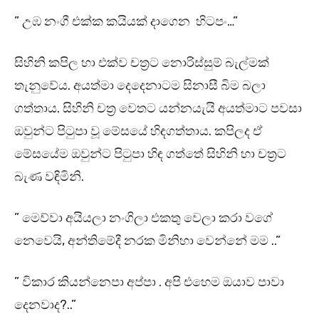
” උඹ නංගී එක්ක කයියක් දාගෙන හිටපං…”
සිහිනි කපිල හා එක්ව චත්‍රට නොරිස්සුම් බැල්මක්
තැනුවේය. අයත්මා දෙදෙනාටම සිනාසී බිම බලා
ගත්තාය. සිහිනි චත්‍ර වෙතට යන්නයැයි අයත්මාට පවසා
ඔවුන්ට පිටුපා වූ මේසයේ හිඳගත්තාය. කපිලද ඒ
මේසයේම ඔවුන්ට පිටුපා හිඳ ගත්තේ සිහිනි හා චත්‍රට
බැණ වඳිමිනි.
” මෙව්වා අයියලා නංගිලා එකතු වෙලා කරා වගේ
නෙවෙයි, අන්තිමේදී නරක මිනිහා වෙන්නේ මම ..”
” විකාර කියන්නෙපා අප්පා . අපි එහෙම ඔයාව පාවා
දෙනවාද?..”