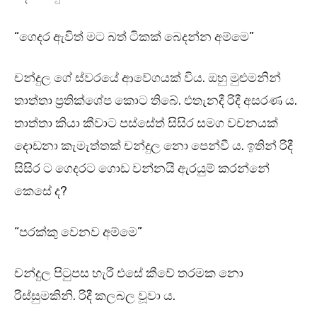
“ගෙදර ඇවිත් මට බත් ටිකක් බෙදන්න අම්මෙ”
චන්දුල ගේ ස්වරයේ ආවේගයක් විය. ඔහු මුළුමනින්
තාත්තා ප්‍රතික්ශේප කොට තිබේ. එතැනදී රිදී අසරණ ය.
තාත්තා කියා කීවාට පස්සේත් සිසිර සමග වචනයක්
දොඩනා කැමැත්තක් චන්දුල නො පෙන්වී ය. ඉතින් රිදී
සිසිර ට ගෙදරට ගොඩ වන්නයි ඇරයුම් කරන්නේ
කෙසේ ද?
“පරක්කු වෙනව අම්මෙ”
චන්දුල පිටුපස හැරී එසේ කීවේ තරමක නො
රිස්සුමකිනි. රිදී කලබල වූවා ය.