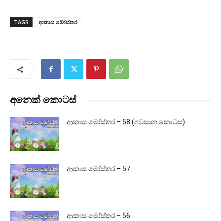
TAGS
ආකාස මෝස්තර
අනෙක් කොටස්
ආකාස මෝස්තර – 58 (අවසාන කොටස)
ආකාස මෝස්තර – 57
ආකාස මෝස්තර – 56