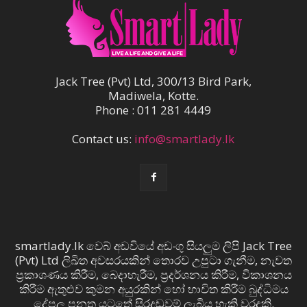
Jack Tree (Pvt) Ltd, 300/13 Bird Park,
Madiwela, Kotte.
Phone : 011 281 4449
Contact us:
info@smartlady.lk
smartlady.lk වෙබ් අඩවියේ අඩංගු සියලුම ලිපි Jack Tree
(Pvt) Ltd ලිඛිත අවසරයකින් තොරව උපුටා ගැනීම, නැවත
ප්‍රකාශණය කිරීම, බෙදාහැරීම, ප්‍රදර්ශනය කිරීම, විකාශනය
කිරීම ඇතුළුව කුමන අයුරකින් හෝ භාවිත කිරීම බුද්ධිමය
දේපල පනත යටතේ සිරදඬුවම් ලැබිය හැකි වරදකි.