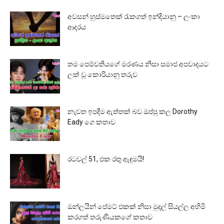
අවසන් හුස්මතෙක් රැකගත් ඉන්දියානු – ලංකා
ආදරය
තම පෙම්වතියගේ මරණය නිසා සමාජ අපවාදයට
ලක් වූ කොරියානු තරුව
නැවත ඉපදීම ඇත්තක් බව ඔප්පු කල Dorothy
Eady ගෙ කතාව
රටවල් 51, එක රතු ඇඳුමයි!
ඔන්ලයින් පේමට් එකක් නිසා මුදල් සියල්ල අහිමි
කරගත් තරුණියකගේ කතාව