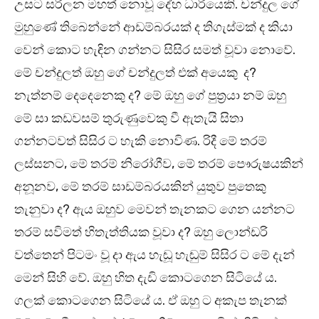
උසට සරිලන මහත් නොවූ දේහ ධාරියෙකි. චන්දුල ගේ
මුහුණේ තිබෙන්නේ ආඩම්බරයක් ද තිගැස්මක් ද කියා
වෙන් කොට හැඳින ගන්නට සිසිර සමත් වූවා නොවේ.
මේ චන්දුලත් ඔහු ගේ චන්දුලත් එක් අයෙකු ද?
නැත්නම් දෙදෙනෙකු ද? මේ ඔහු ගේ පුත්‍රයා නම් ඔහු
මේ සා කඩවසම් තුරුණුවෙකු වී ඇතැයි සිතා
ගන්නටවත් සිසිර ට හැකි නොවිණ. රිදී මේ තරම්
ලස්සනට, මේ තරම් නිරෝගීව, මේ තරම් පෞරුෂයකින්
අනූනව, මේ තරම් සාඩම්බරයකින් යුතුව පුතෙකු
තැනුවා ද? ඇය ඔහුව මෙවන් තැනකට ගෙන යන්නට
තරම් සවිමත් හිතැත්තියක වූවා ද? ඔහු ලොන්ඩරි
වත්තෙන් පිටමං වූ දා ඇය හැඬූ හැඬුම් සිසිර ට මේ දැන්
මෙන් සිහි වේ. ඔහු හිත දැඩි කොටගෙන සිටියේ ය.
ගලක් කොටගෙන සිටියේ ය. ඒ ඔහු ට අකැප තැනක්