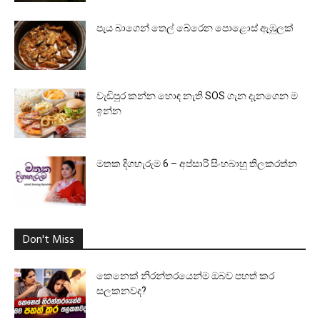
පැය බාගෙන් තෙල් බේරෙන පොළොස් ඇඹුලක්
වැඩිපුර කන්න හොඳ නැති SOS ගැන දැනගෙන ම
ඉන්න
මතක දිගහැරුම 6 – අප්සාරි සිංහබාහු තිලකරත්න
Don't Miss
කෙනෙක් නිරන්තරයෙන්ම ඔබව පහත් කර
සලකනවද?