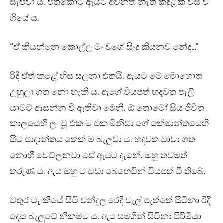
සැළුවා ය. එතකොට ඇයට අවනත නැති කඳුළක් විසි වී
ගියේ ය.
“ඒ කියන්නෙ කොල්ල මං වගේ සිංදු කියනව නේද…”
රිදී ඒත් කළේ හිස සලනා එකයි. ඇයට මේ මොහොත
උහුලා ගත නො හැකි ය. ඇගේ වියපත් හදවත පැලී
යාමට ආසන්න වී ඇතිවා මෙනි. ඕ තොමෝ සිය ජීවිත
කාලයෙහි ලං වූ එක ම එක මිනිසා ගේ කේෂාන්තයෙහි
සිට පාදාන්තය තෙක් ම බැලුවා ය. හදවත වාවා ගත
නොහී වෙව්ලනවා සේ ඇයට දැනේ. ඔහු තවමත්
තරුණ ය. ඇය ඔහු ට වඩා බෙහෙවින් වියපත් වී තිබේ.
වතුර ටැංකියේ සිටි චන්දුල රෙදි වැල් පැත්තේ සිටිනා රිදී
දෙස බැලුවේ නිකමට ය. ඇය සමගින් සිටිනා පිරිමියා