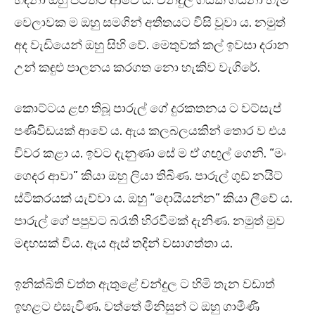
හිඳිනා ඔහු පිටතට ආවේ ය. චන්දුල ගීයක් ගයනා හැම
වෙලාවක ම ඔහු සමගින් අතීතයට විසි වූවා ය. නමුත්
අද වැඩියෙන් ඔහු සිහි වේ. මෙතුවක් කල් ඉවසා දරාන
උන් කඳුළු පාලනය කරගත නො හැකිව වැගිරේ.
කොට්ටය ළඟ තිබූ පාරුල් ගේ දුරකතනය ට වට්සැප්
පණිවිඩයක් ආවේ ය. ඇය කලබලයකින් තොර ව එය
විවර කළා ය. ඉවට දැනුණා සේ ම ඒ ගඟුල් ගෙනි. “මං
ගෙදර ආවා” කියා ඔහු ලියා තිබිණ. පාරුල් ගුඩ් නයිට්
ස්ටිකරයක් යැව්වා ය. ඔහු “දොයියන්න” කියා ලීවේ ය.
පාරුල් ගේ පපුවට බරැති හිරවීමක් දැනිණ. නමුත් මුව
මඳහසක් විය. ඇය ඇස් තදින් වසාගත්තා ය.
ඉනික්බිති වත්ත ඇතුළේ චන්දුල ට හිමි තැන වඩාත්
ඉහළට එසැවිණ. වත්තේ මිනිසුන් ට ඔහු ගාමිණී