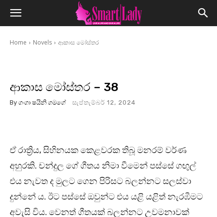
Home
Novels
ආකාස මෝස්තර
ආකාස මෝස්තර – 38
By
ගංගා ෂයිනි ගමගේ
සැප්තැම්බර් 12, 2024
ඒ රාත්‍රිය, සිහිනයක කෙළවරක තිබූ මනරම් වර්ණ
අහුරකි. චන්දුල ගේ ගීතය නිමා වීමෙන් පස්සේ ගඟුල්
එය නැවත ද මුලට ගෙන පිරිසට බලන්නට සලස්වා
දුන්නේ ය. ඊට පස්සේ ඔවුන්ට එය යළි යළිත් නැරඹීමට
අවැසි විය. වෙනත් ගීතයක් බලන්නට උවමනාවක්