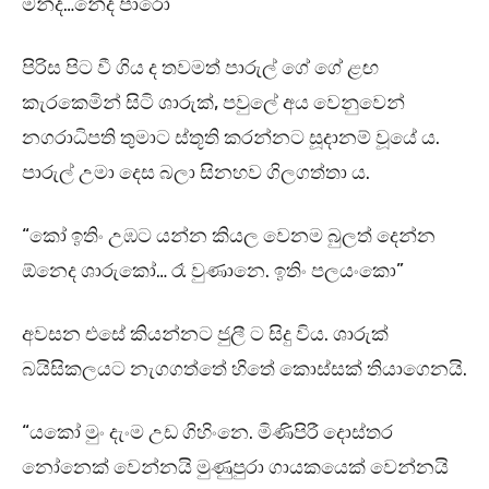
මන්ද…නේද පාරෝ”
පිරිස පිට වී ගිය ද තවමත් පාරුල් ගේ ගේ ළඟ
කැරකෙමින් සිටි ශාරුක්, පවුලේ අය වෙනුවෙන්
නගරාධිපති තුමාට ස්තූති කරන්නට සූදානම් වූයේ ය.
පාරුල් උමා දෙස බලා සිනහව ගිලගත්තා ය.
“කෝ ඉතිං උඹට යන්න කියල වෙනම බුලත් දෙන්න
ඕනෙද ශාරුකෝ… රෑ වුණානෙ. ඉතිං පලයංකො”
අවසන එසේ කියන්නට ජුලී ට සිදු විය. ශාරුක්
බයිසිකලයට නැගගත්තේ හිතේ කොස්සක් තියාගෙනයි.
“යකෝ මුං දැංම උඩ ගිහිංනෙ. මිණිපිරී දොස්තර
නෝනෙක් වෙන්නයි මුණුපුරා ගායකයෙක් වෙන්නයි