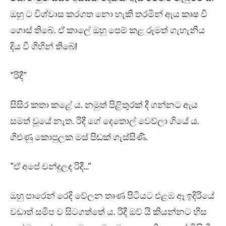
ඔහු ට විශ්වාස කරගත නො හැකි තරමින් ඇය කෘෂ වී
ගොස් තිබේ. ඒ කාලේ ඔහු පෙම් කළ රූමත් ගැහැනිය
දිය වී ගිහින් තිබේ!
“රිදී”
සිසිර කතා කළේ ය. නමුත් පිළිතුරක් දී ගන්නට ඇය
සමත් වූයේ නැත. රිදී ගේ දෙතොල් වෙව්ලා ගියේ ය.
ගිළුණු කොපුලක මස් පිඬක් ගැස්සිණි.
“ඒ අපේ චන්දුලද රිදී…”
ඔහු පාරෙන් රෙදි වේලන තෘණ පිටියට එළඹ ඈ ඉදිරියේ
වඩාත් සමීප ව සිටගත්තේ ය. රිදී ඔව් යි කියන්නට හිස