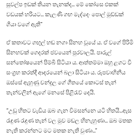
සුවල්ප ඉඩක් තියන තැනක්ද… මේ කෝසෙ එකක්
වඩයක් හරියට… කැලණි ගඟ මැද්දෙං පොල් මුඩ්ඩක්
ගියා වගේ ඇති”
ඒ කතාවට ගඟුල් හඬ නගා සිනහ වූයේ ය. ඒ වගේ පිරිමි
සිනහවක් ගෙදරක් ජවයෙන් පුරවාලයි. පාරුල්
සන්තෝෂයෙන් පිම්බී සිටියා ය. ආත්තම්මා ඔහු ළගට වී
සංග්‍රහ කරත්දී ආදරයෙන් බලා සිටියා ය. රූපවාහිනිය
ඔස්සේ ඇහුණු චන්දුල ගේ ගීතයේ කොටස් තැන්
තැන්වලින් ඇගේ මනසේ පිළිරැව් දෙයි.
“උඩු හිතට වැඩිය ඔබ ගැන විමසන්නෙ යටි හිතයි…ඇස
රැඳුණ රැඳුණ තැන් වල මුව මඬල හිනැහුණා… ඔබ මතක
නැති කරන්නට මට මතක නැති වුණා…”