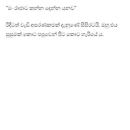
“මං රාජාට කන්න දෙන්න යනව”
රිදීටත් වැඩි අසරණකමක් දැනුණේ සිසිරටයි. ඔහු එය
සුසුමක් කොට පපුවෙන් පිට කොට හැරියේ ය.