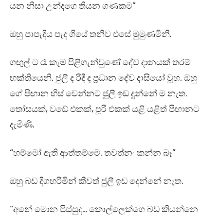
යන නිසා උන්දගෙ තියන ගණකම”
ඔහු පාපැදිය පැද ගියේ තනිව එසේ මුමුණමිනි.
ගඟුල් ට රෑ කෑම පිළිගැන්වුණේ දේව දානයක් තරම්
භක්තියෙනි. ජුලී ද රිදී ද ප්‍රධාන දේව දාසියෝ වූහ. ඔහු
ගේ පිඟාන හිස් වෙන්නට ජුලී ඉඩ දුන්නේ ම නැත.
තෝසයක්, වඩේ එකක්, පූරි එකක් යළි යළිත් පිඟානට
දැමිණි.
“හම්මෝ ඇති ආත්තම්මෙ. තවත්නං කන්න බෑ”
ඔහු බඩ දිගහරිමින් කීවත් ජුලී ඉඩ දෙන්නේ නැත.
“අනේ මොන පිස්සුද… කොල්ලෙක්ගෙ බඩ කියන්නෙ