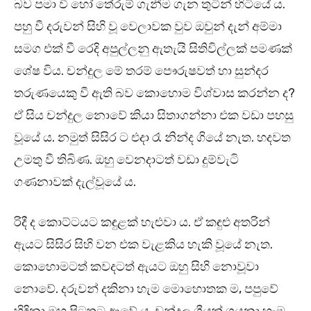
බව පමා වී හෝ තේරුම් ගැනීම ගැන තුටින් හිටියේ ය.
පහු වී දරුවන් සිහි වූ වෙලාවක වුව ඔවුන් දැන් අම්මා
සමග එක් වී රෙදි අපුල්ලනු ඇතැයි සිතිවිල්ලක් පමණක්
ශේෂ විය. චන්දුල මේ තරම් පෞරුෂවත් හා සුන්දර
තරුණයෙකු වී ඇති බව කොහොම විශ්වාස කරන්න ද?
ඒ සිය චන්දුල නොවේ කියා සිතාගන්නා එක වඩා පහසු
වූයේ ය. නමුත් සිසිර ට එදා රෑ නින්ද ගියේ නැත. හදවත
උමතු වී තිබිණ. ඔහු වෙනදාටත් වඩා දුම්වැටි
ගණනාවක් දැල්වූයේ ය.
රිදී ද කොට්ටයට කඳුළක් හැළුවා ය. ඒ කඳුළු අතරින්
ඇයට සිසිර සිහි වන එක වැළකිය හැකි වූයේ නැත.
කොහොමටත් කවදටත් ඇයට ඔහු සිහි නොවූවා
නොවේ. දරුවන් දකිනා හැම මොහොතක ම, පපුවේ