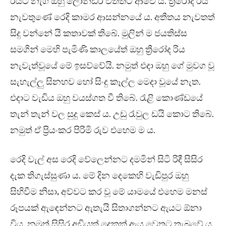
රියට නැගී ඔහු ලොන්ඩරි වත්තට ආවේ ය. ත්‍රීරෝද රිය
නැවතුණේ රෙදි කාමර ආසන්නයේ ය. අතීතය නැවතත්
සිදු වන්නේ යි කතාවක් තිබේ. මුලින් ම ජයතිස්ස
සමගින් මෙහි පැමිණි කාලයේත් ඔහු ත්‍රීරෝද රිය
නැවැත්වූයේ මේ ඉසව්වේයි. නමුත් එදා ඔහු ගේ මුවග වූ
සැහැල්ලු සිනහව හෝ සිංදු කෑල්ල මෙදා වූයේ නැත.
එදාට වැඩිය ඔහු වයස්ගත වී තිබේ. රැළි කොණ්ඩයේ
තැන් තැන් වල සුදු කෙස් ය. උඩු රැවුල ඩයි කොට තිබේ.
නමුත් ඒ ප්‍රියංකර පිරිමි රුව එහෙම ම ය.
රෙදි වැල් අස රෙදි වේලෙන්නට දමමින් සිටි රිදී සිසිර
දැක තිගැස්සුණා ය. මේ දින දෙකෙහි වැඩිපුර ඔහු
සිහිවීම නිසා, අව්වට කර වූ මේ යාමයේ එහෙම මනස්
රූපයක් ඇඳෙන්නට ඇතැයි සිතාගන්නට ඇයට ඕනා
විය. නමුත් සිසිර අඩියක් දෙකක් ඇය වෙතට තැබුවේ ය.