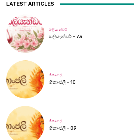
LATEST ARTICLES
ඔලියැන්ඩර්
ඔලියැන්ඩර් – 73
ගීතාංජලී
ගීතාංජලී – 10
ගීතාංජලී
ගීතාංජලී – 09