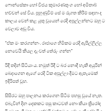
ෆොන්සේකා හෝ විජය කුමාරණතුංග හෝ අමිතාබ්
භච්චන් සේ විය. පුහුණුවීම් සේ ම රූගත කිරීම් සඳහා ද
කාලය වෙන් කළ යුතු වූයෙන් රෙදි අපුල්ලන්නට ඔහු ට
වෙලාව අඩු විය.
“ඒක මං කරගන්නං. රාජාගෙ හිමිකම රෙදි ඇපිල්ලිල්ල
නෙවෙයි කියල දැංවත් තේරුං ගන්න”
රිදී තදින් සිටියා ය. නමුත් රිදී ට බර නොදී හැකි අයුරින්
බෙදාගෙන ඇගේ රෙදි ටික අපුල්ලා දීමට ඇතැමෙක්
ඉදිරිපත් වූහ.
සිසිරට ඔහු පාලනය කරගෙන සිටීම පහසු වූයේ නැත.
එබැවින් දින දෙකකට පසු කාටවත් නො කියා ත්‍රිරෝද