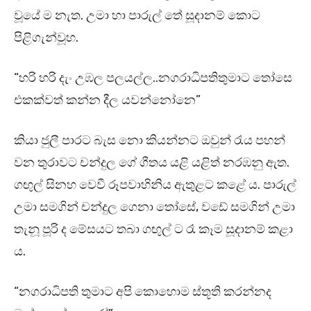
වූයේ ම නැත. උමා හා පාරුල් තේ සූදානම් කොට
පිළිගැන්වූහ.
“හරි හරි දැං උඹල පලයල්ල..නගරාධිපතිතුමාට තෝසෙ
එකක්වත් කන්න දීල යවන්නෝනෙ”
කියා ජුලී පාරට බැස නො කියන්නට ඔවුන් රැය පහන්
වන තුරාවට චන්දුල ගේ ගීතය යළි යළිත් නරඹනු ඇත.
ගඟුල් සිනහ වෙවී රූපවාහිනිය ඇතුළට කළේ ය. පාරුල්
උමා සමගින් චන්දුල ගෙනා තෝසේ, වඩේ සමගින් උමා
තැනූ පූරි ද මේසයට තබා ගඟුල් ට රෑ කෑම සූදානම් කළා
ය.
“නගරාධිපති තුමාට අපි කොහොම ස්තූති කරන්නද