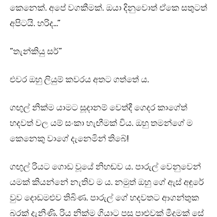
කෙනෙක්. අපේ වගකීමක්. ඔයා දිනුවොත් ඒකෙ සතුටත්
අපිටයි. හරිද…”
“තැන්කියු සර්”
එවර ඔහු ලියුම් කවරය අතට ගත්තේ ය.
ගඟුල් නික්ම යාමට සූදානම් වෙත්දී ගෙදර කාගේත්
හදවත් වල යම් සංකා හැඟීමක් විය. ඔහු තමන්ගේ ම
කෙනෙකු වාගේ දැනෙමින් තිබේ!
ගඟුල් රියට ගොඩ වූයේ නිහඬව ය. පාරුල් වෙනුවෙන්
යමක් කියන්නේ නැතිව ම ය. නමුත් ඔහු ගේ ඇස් අඳුරේ
වුව දොඩමළුව තිබිණ. පාරුල් ගේ හදවතට ආගන්තුක
බරක් දැනිණි. රිය නික්ම ගියාට පසු පාළුවක් මීදුමක් සේ