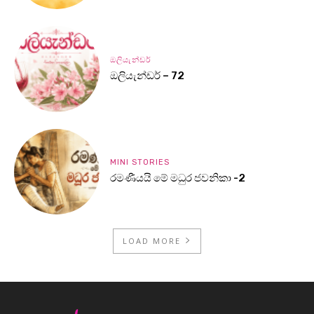
ඔලියැන්ඩර්
ඔලියැන්ඩර් – 72
MINI STORIES
රමණීයයි මේ මධුර ජවනිකා -2
LOAD MORE