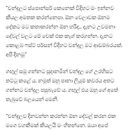
“චන්දුලට ස්පොන්සර් කෙනෙක් විදිහට මං ඉන්නව
කියල අමතක කරන්නෙපා. ඕන වෙලාවක ඕනම
දේකට මට කතාකරන්න ඕන හරිද… දැනට උවමනා
දේවල් වලට මේ චෙක් එක කෑශ් කරගන්න. දැනට
කොළඹ ෆස්ට් පර්සන් විදිහට චන්දුල මට ආඩම්බරයක්.
අපි දිනමු”
ගඟුල් සමු ගන්නට සූදානමින් චන්දුල ගේ උරහිසට
තට්ටු කළේ ය. නමුත් ඔහු පානා ලියුම් කවරය අතට
ගන්නට චන්දුල පසුබෑවේ ය. ගඟුල් එය ඔහු ගේ අතේ
තැබුවේ බලයෙන් මෙනි.
“චන්දුලව දිනවන්න කරන්න ඕන දේවල් කරන එක
මගෙ වගකීමක් කියලයි මං හිතන්නෙ. ඔයා අපේ