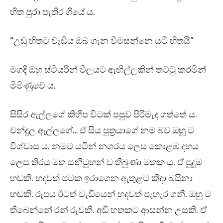
හිත පුරා පැතිර ගියේ ය.
“උඩු හිතට වැඩිය ඔබ ගැන විමසන්නෙ යටි හිතයි”
මගදී ඔහු ස්ටියරින් වීලයට ඇඟිල්ලකින් තට්ටු කරමින්
මිමිණුවේ ය.
සිසිර ඇල්ලගේ කිහිප විටක් පපුව පිරිමැද ගත්තේ ය.
චන්දුල ඇල්ලගේ… ඒ සිය පුත්‍රයාගේ නම බව ඔහු ට
විශ්වාස ය. නමට යටින් නගරය ලෙස කොළඹ දහය
ලෙස තිරය මත සනිටුහන් ව තිබුණා මතක ය. ඒ පුදුම
හඬකි. හදවත් පටක ඉරාගෙන ඇතුළට කිඳා බසිනා
හඬකි. රූපය ඊටත් වැඩියෙන් හදවත් පැහැර ගනී. ඔහු ට
තිබෙන්නේ රන් රුවකි. අඩි හතකට ආසන්න උසකි. ඒ