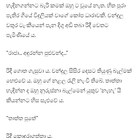
හැඳිනගන්නට බැරි කමක් ඔහු ට වූයේ නැත. හිත පුරා
පැතිර ගියේ විදුලියක් වාගේ කෝප ධාරාවකි. චන්දුල
වතුර ටැංකියෙන් පැන දිගු අඩි තබා රිදී වෙතට
පැමිණියේ ය.
“රාජා… අඳුරන්න පුළුවන්ද…”
රිදී ගොත ගැසුවා ය. චන්දුල සිසිර දෙසට තියුණු බැල්මක්
හෙළුවේ ය. ඔහු ගේ නළල රැලි නැංවී තිබේ. තාත්තා
හැඳින්න ද ඔහු නුරුස්නා බැල්මෙන් යුතුව ‘නැහැ’ යි
කියන්නට හිස සැළුවේ ය.
“තාත්ත පුතේ”
රිදී කොඳුරාගත්තා ය.