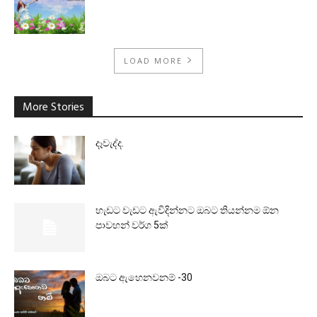
LOAD MORE
More Stories
දෑවැද්ද.
හැඩට වැඩට ඇවිදින්නට ඔබට තියන්නම ඕන
පාවහන් වර්ග 5ක්
ඔබට ඇහෙනවනම් -30