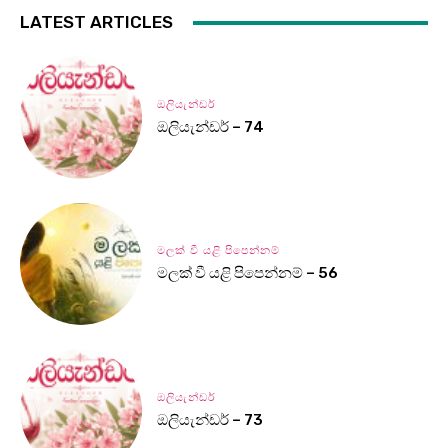
LATEST ARTICLES
ඔලියැන්ඩර්
ඔලියැන්ඩර් – 74
මලක් වී යළි පිපෙන්නම්
මලක් වී යළි පිපෙන්නම් – 56
ඔලියැන්ඩර්
ඔලියැන්ඩර් – 73