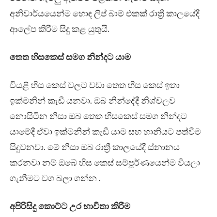
අනිවාර්යයෙන්ම හොඳ ලිප් බාම් එකක් රාත්‍රී කාලයේදී
ආලේප කිරීම සිදු කළ යුතුයි.
තෙත හිසකෙස් සමග නින්දට යාම
වියළි හිස කෙස් වලට වඩා තෙත හිස කෙස් ඉතා
ඉක්මනින් කැඩී යනවා. ඔබ නින්දේදී නිශ්චලව
නොසිටින නිසා ඔබ තෙත හිසකෙස් සමග නින්දට
යාමේදී ඒවා ඉක්මනින් කැඩී යාම සහ හානියට පත්වීම
සිදුවනවා. මේ නිසා ඔබ රාත්‍රී කාලයේදී ස්නානය
කරනවා නම් ඔබේ හිස කෙස් සම්පූර්ණයෙන්ම වියලා
ගැනීමට වග බලා ගන්න .
අපිරිසිදු කොට්ට උර භාවිතා කිරීම