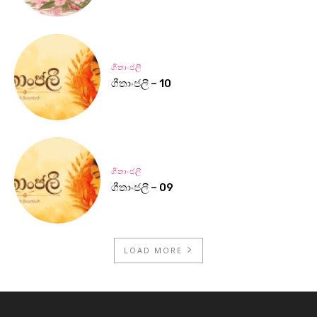
ගීතාංජලී
ගීතාංජලී – 10
ගීතාංජලී
ගීතාංජලී – 09
LOAD MORE