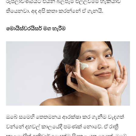
රූපලාවණ්‍යයට එයින් බලපෑම් එල්ලවීමේ හැකියාව
තියෙනවා. අද අපි කතා කරන්නේ ඒ ගැනයි.
මොයිස්චරයිසර් මග හැරීම
ඔබේ සමෙහි තෙතමනය ආරක්ෂා කර ගැනීම වැදගත්
වන්නේ දහවල් කාලයේදී පමණක් නොවේ. ඒ රාත්‍රී