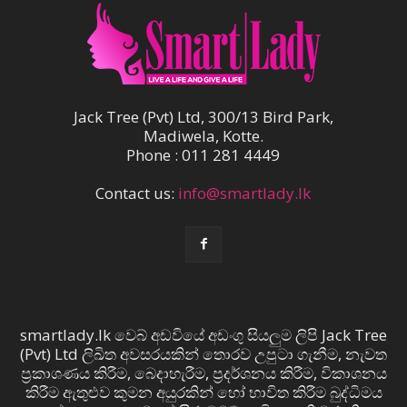
Jack Tree (Pvt) Ltd, 300/13 Bird Park,
Madiwela, Kotte.
Phone : 011 281 4449
Contact us:
info@smartlady.lk
smartlady.lk වෙබ් අඩවියේ අඩංගු සියලුම ලිපි Jack Tree
(Pvt) Ltd ලිඛිත අවසරයකින් තොරව උපුටා ගැනීම, නැවත
ප්‍රකාශණය කිරීම, බෙදාහැරීම, ප්‍රදර්ශනය කිරීම, විකාශනය
කිරීම ඇතුළුව කුමන අයුරකින් හෝ භාවිත කිරීම බුද්ධිමය