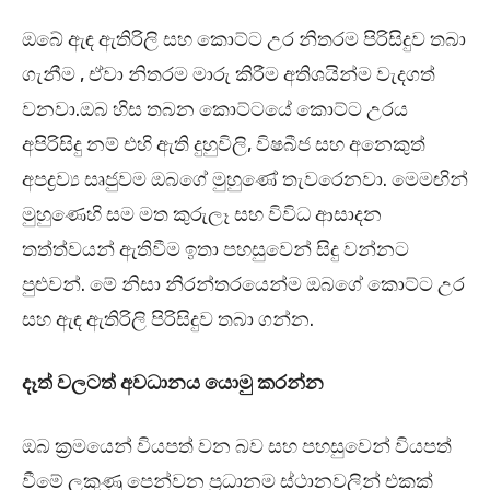
ඔබේ ඇඳ ඇතිරිලි සහ කොට්ට උර නිතරම පිරිසිදුව තබා
ගැනීම , ඒවා නිතරම මාරු කිරීම අතිශයින්ම වැදගත්
වනවා.ඔබ හිස තබන කොට්ටයේ කොට්ට උරය
අපිරිසිදු නම් එහි ඇති දුහුවිලි, විෂබීජ සහ අනෙකුත්
අපද්‍රව්‍ය සෘජුවම ඔබගේ මුහුණේ තැවරෙනවා. මෙමඟින්
මුහුණෙහි සම මත කුරුලෑ සහ විවිධ ආසාදන
තත්ත්වයන් ඇතිවීම ඉතා පහසුවෙන් සිදු වන්නට
පුළුවන්. මේ නිසා නිරන්තරයෙන්ම ඔබගේ කොට්ට උර
සහ ඇඳ ඇතිරිලි පිරිසිදුව තබා ගන්න.
දෑත් වලටත් අවධානය යොමු කරන්න
ඔබ ක්‍රමයෙන් වියපත් වන බව සහ පහසුවෙන් වියපත්
වීමේ ලකුණු පෙන්වන ප්‍රධානම ස්ථානවලින් එකක්