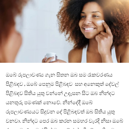
ඔබේ රූපලාවණ්‍ය ගැන සිතන ඔබ සම රැකවරණය
පිළිබඳව , ඔබේ පෙනුම පිළිබඳව සහ අනෙකුත් දේවල්
පිළිබඳව සිතිය යුතු වන්නේ උදෑසන සිට ඔබ නින්දට
යනතුරු පමණක් නොවේ. නින්දේදී ඔබේ
රූපලාවණ්‍යයට සිදුවන දේ පිළිබඳවත් ඔබ සිතිය යුතු
වනවා. නින්දට පෙර ඔබ කරන සමහර වැරදි නිසා ඔබේ