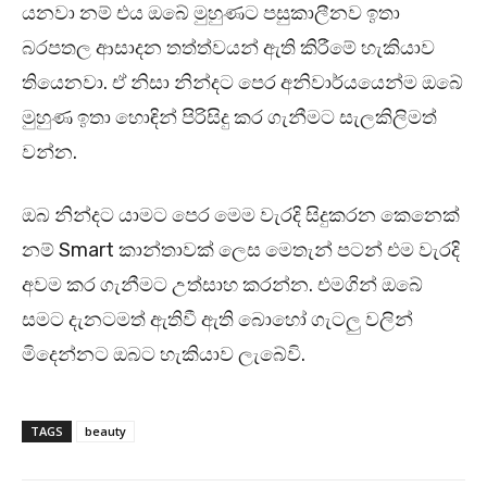
යනවා නම් එය ඔබේ මුහුණට පසුකාලීනව ඉතා
බරපතල ආසාදන තත්ත්වයන් ඇති කිරීමේ හැකියාව
තියෙනවා. ඒ නිසා නින්දට පෙර අනිවාර්යයෙන්ම ඔබේ
මුහුණ ඉතා හොඳින් පිරිසිදු කර ගැනීමට සැලකිලිමත්
වන්න.
ඔබ නින්දට යාමට පෙර මෙම වැරදි සිදුකරන කෙනෙක්
නම් Smart කාන්තාවක් ලෙස මෙතැන් පටන් එම වැරදි
අවම කර ගැනීමට උත්සාහ කරන්න. එමගින් ඔබේ
සමට දැනටමත් ඇතිවී ඇති බොහෝ ගැටලු වලින්
මිදෙන්නට ඔබට හැකියාව ලැබේවි.
TAGS
beauty