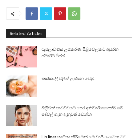
Related Articles
රූපලාවණ්‍ය උපකරණ පිළිවෙලකට අසුරන
ස්මාර්ට් ටිප්ස්
තක්කාලි වලින් ලස්සන වෙමු..
බ්ලීචින් පාවිච්චියට පෙර අනිවාර්යයෙන්ම මේ
දේවල් ගැන දැනුවත් වෙන්න
Lip liner භාවිතා කිරීමෙන් මේ වාසි ලැබෙන බව