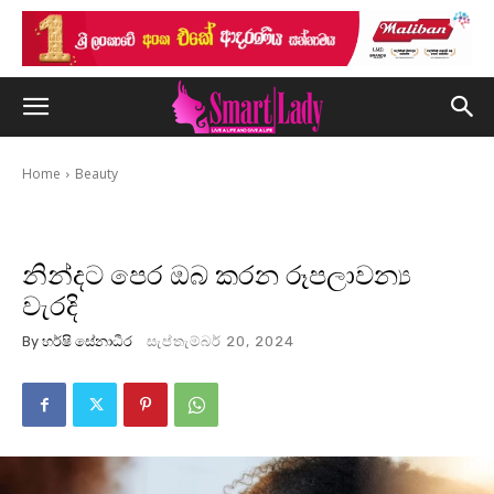
Home
Beauty
නින්දට පෙර ඔබ කරන රූපලාවන්‍ය
වැරදි
By
හර්ෂි සේනාධීර
සැප්තැම්බර් 20, 2024