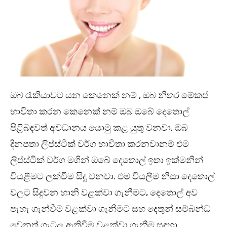
ඔබ රැකියාවට යන කෙනෙක් නම් , ඔබ නිතර මේකප්
භාවිතා කරන කෙනෙක් නම් ඔබ ඔබේ දෙතොල්
පිළිබඳවත් අවධානය යොමු කළ යුතු වනවා. ඔබ
දිනපතා ලිප්ස්ටික් වර්ග භාවිතා කරනවානම් එම
ලිප්ස්ටික් වර්ග මගින් ඔබේ දෙතොල් ඉතා ඉක්මනින්
වියළීමට ලක්වීම සිදු වනවා. එම වියලීම නිසා දෙතොල්
වලට සිදුවන හානි වළක්වා ගැනීමට, දෙතොල් අව
පැහැ ගැන්වීම වළක්වා ගැනීමට සහ දෙතුන් සම්බන්ධ
වෙනත් ගැටලු ඇතිවීම වළක්වා ගැනීම සඳහා