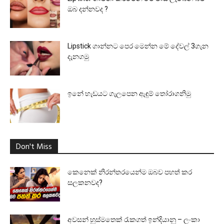
ඔබ දන්නවද ?
Lipstick ගාන්නට පෙර මෙන්න මේ දේවල් 3ගැන
දැනගමු
ඉනේ හැඩයට ගැලපෙන ඇඳුම් තෝරාගනිමු
Don't Miss
කෙනෙක් නිරන්තරයෙන්ම ඔබව පහත් කර
සලකනවද?
අවසන් හුස්මතෙක් රැකගත් ඉන්දියානු – ලංකා