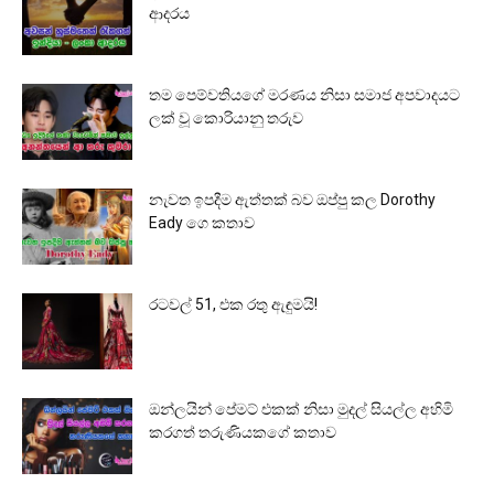
ආදරය
තම පෙම්වතියගේ මරණය නිසා සමාජ අපවාදයට
ලක් වූ කොරියානු තරුව
නැවත ඉපදීම ඇත්තක් බව ඔප්පු කල Dorothy
Eady ගෙ කතාව
රටවල් 51, එක රතු ඇඳුමයි!
ඔන්ලයින් පේමට් එකක් නිසා මුදල් සියල්ල අහිමි
කරගත් තරුණියකගේ කතාව