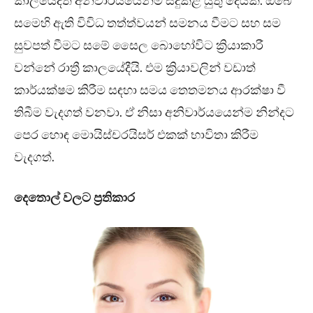
කාලයේදිත් අනිවාර්යයෙන්ම සිදුකළ යුතු දෙයක්. ඔබේ
සමෙහි ඇති විවිධ තත්ත්වයන් සමනය වීමට සහ සම
සුවපත් වීමට සමේ සෛල බොහෝවිට ක්‍රියාකාරී
වන්නේ රාත්‍රී කාලයේදීයි. එම ක්‍රියාවලින් වඩාත්
කාර්යක්ෂම කිරීම සඳහා සමය තෙතමනය ආරක්ෂා වී
තිබීම වැදගත් වනවා. ඒ නිසා අනිවාර්යයෙන්ම නින්දට
පෙර හොඳ මොයිස්චරයිසර් එකක් භාවිතා කිරීම
වැදගත්.
දෙතොල් වලට ප්‍රතිකාර