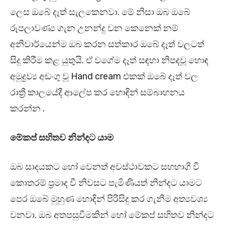
ලෙස ඔබේ දෑත් සැලකෙනවා. මේ නිසා ඔබ ඔබේ
රූපලාවණ්‍ය ගැන උනන්දු වන කෙනෙක් නම්
අනිවාර්යෙන්ම ඔබ කරන සත්කාර ඔබේ දෑත් වලටත්
සිදු කිරීම කළ යුතුයි. ඒ වගේම දෑත් සඳහා නිපදවූ හොඳ
අමුද්‍රව්‍ය අඩංගු වූ Hand cream එකක් ඔබේ දෑත් වල
රාත්‍රී කාලයේදී ආලේප කර හොඳින් සම්බාහනය
කරන්න .
මේකප් සහිතව නින්දට යාම
ඔබ සාදයකට හෝ වෙනත් අවස්ථාවකට සහභාගි වී
කොතරම් ප්‍රමාද වී නිවසට පැමිණියත් නින්දට යාමට
පෙර ඔබේ මුහුණ හොඳින් පිරිසිදු කර ගැනීම අත්‍යවශ්‍ය
වනවා. ඔබ අතපසුවීමකින් හෝ මේකප් සහිතව නින්දට