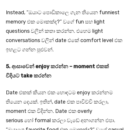
Instead, “ඔයාට පොඩිකාලෙ ගැන තියෙන funniest
memory එක මොකක්ද?” වගේ fun සහ light
questions වලින් කතා කරන්න. එහෙම light
conversations වලින් date එකේ comfort level එක
ඉහළට ගන්න පුළුවන්.
5.
ආසාවෙන් enjoy
කරන්න – moment
එකක්
විදියට take
කරන්න
Date එකක් කියන එක හොඳටම enjoy කරන්නම
තියෙන දෙයක්. ඉතින්, date එක පාවිච්චි කරලා,
moment එක විදින්න. Date එක overly
serious හෝ formal කරලා වැඩේ අනාගන්න එපා.
“ඔයාගෙ favorite food එක මොකක්ද?” වගේ casual