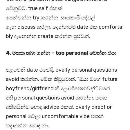
වෙනුවට, true self එකක්
පෙන්වන්න try කරන්න. සාමකාමී දේවල්
ගැන discuss කරලා, දෙන්නටම date එක comforta
bly දැනෙන්න create කරන්න පුළුවන්.
4.
මතක තබා ගන්න – too personal
වෙන්න එපා
පළවෙනි date එකේදි, overly personal questions
avoid කරන්න. මේක කිවුවොත්, “ඔයා මගේ future
boyfriend/girlfriend කියලා හිතෙනවද?” වගේ
අති personal questions avoid කරන්න. මෙක
අතිශයින්ම හොඳ advice එකක්, overly direct or
personal වෙලා uncomfortable vibe එකක්
හදාගන්න හොඳ නෑ.