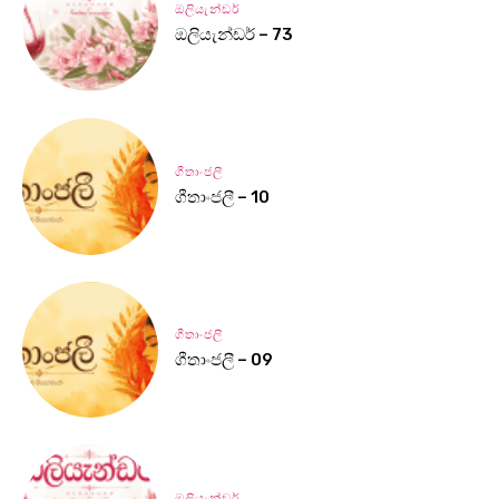
ඔලියැන්ඩර්
ඔලියැන්ඩර් – 73
ගීතාංජලී
ගීතාංජලී – 10
ගීතාංජලී
ගීතාංජලී – 09
ඔලියැන්ඩර්