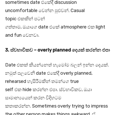
sometimes date එකේදී discussion
uncomfortable වෙන්න පුළුවන්. Casual
topic එකකින් පටන්
ගත්තාම, ඔයාගෙ date එකේ atmosphere එක light
and fun වෙනවා.
3.
ස්වභාවිකව – overly planned
දෙයක් කරන්න එපා
Date එකක් කියන්නෙත් හැමෝම බලන් ඉන්න දෙයක්.
නමුත් පලවෙනි date එකේදී overly planned,
rehearsed හැසිරීමකින් තමන්ගෙ true
self එක hide කරන්න එපා. ස්වභාවිකව, ඔයා
සාමාන්‍යයෙන් කරන විදිහටම
කතාකරන්න. Sometimes overly trying to impress
the other person makes things awkward. ඒ