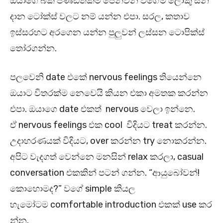
ඔයාගෙ බක පණ්ඩිතකම පෙන්වන වගේම ලොකු සීන්
දාන ටෝක්ස් වලට නම් යන්න එපා. සරල, කතාව
ඉස්සරහට අරගෙන යන්න පුලුවන් ලස්සන ටොපික්ස්
තෝරගන්න.
පලවෙනි date එකේ nervous feelings තියෙන්නෙ
ඔයාට විතරක්ම නෙවෙයි කියන එකා අමතක කරන්න
එපා. ඔයාගෙ date එකත් nervous වෙලා ඉන්නෙ.
ඒ nervous feelings එක cool විදියට treat කරන්න.
උදාහරණයක් විදියට, over කරන්න try නොකරන්න.
අපිට වැදගත් වෙන්නෙ මනසින් relax කරලා, casual
conversation එකකින් පටන් ගන්න. “ආයුබෝවන්!
කොහොමද?” වගේ simple කියල
හැමෝටම comfortable introduction එකක් use කර
න්න.