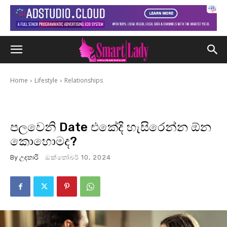
Home
Lifestyle
Relationships
පලවෙනි Date එකේදි හැසිරෙන්න ඕන
කොහොමද?
By
උදතාරි
ඔක්තෝබර් 10, 2024