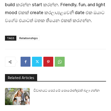
build කරන්න start කරන්න. Friendly, fun, and light
mood එකක් create කරලා,පළවෙනි date එක ඔයාට
වගේම එයාටත් මතක තියෙන එකක් කරගන්න.
TAGS
Relationships
Related Articles
විවාහයට පෙර මේ පොරොන්දමත් බලා ගන්න