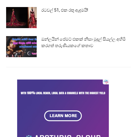
රටවල් 51, එක රතු ඇඳුමයි!
ඔන්ලයින් පේමට් එකක් නිසා මුදල් සියල්ල අහිමි
කරගත් තරුණියකගේ කතාව