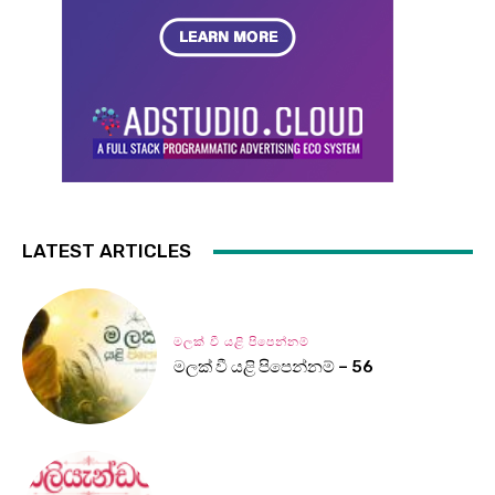
LATEST ARTICLES
මලක් වී යළි පිපෙන්නම්
මලක් වී යළි පිපෙන්නම් – 56