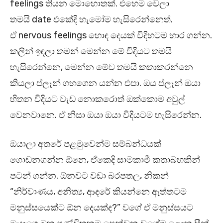
feelings තියන මොහොතක්. එහෙම වෙලා
තමයි date එකේදි හැමෝම හැසිරෙන්නෙත්.
ඒ nervous feelings හොඳ දෙයක් විදිහටම භාර ගන්න.
කලින් ඉඳලා තමන් මෙන්න මේ විදියට තමයි
හැසිරෙන්නෙ, මෙන්න මේව තමයි කතාකරන්නෙ
කියලා ප්ලෑන් ගහගෙන යන්න එපා. ඔය ප්ලෑන් ඔයා
හිතන විදියට වැඩ නොකරොත් ඔක්කොම අවුල්
වෙනවානෙ. ඒ නිසා ඔයා ඔයා විදියටම හැසිරෙන්න.
ඔයාලා අතරේ පළමුවෙන්ම සම්බන්ධයක්
ගොඩනගන්න ඕනෙ, ඒකෙදි සාමකාමී කතාබහකින්
පටන් ගන්න. ඕනවට වඩා බරපතල, නිකන්
“නිර්වාණය, අනිත්‍ය, ආදරේ කියන්නෙ ඇත්තටම
මනුස්සයෙක්ට ඕන දෙයක්ද?” වගේ ඒ මනුස්සයට