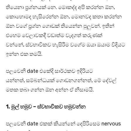
තියෙනා ප්‍රශ්නයක් නෙ. මොකද්ද අපි කරන්න ඕන,
කොහොමද හැසිරෙන්න ඕන, මොනවද කතා කරන්න
ඕන වගේ ප්‍රශ්න ගොඩක් තියෙන්න පුලුවන්. ඉතින්
එහෙම වෙලාවකදී වඩාත්ම වැදගත් කරුණක්
වන්නේ, ස්වභාවිකව හැසිරීම වගේම ඔයා ඔයාම විදියට
ඉන්න එක තමයි.
පලවෙනි date එකේදි සාර්ථකව ඉදිරියට
යන්නත්, සම්බන්ධයක් ගොඩනගන්නත්, මේ දේවල්
මතක තබා ගන්න ඕන අන්න ඒ නිසාමයි.
1.
මුල් හමුව – ස්වභාවිකව හමුවන්න
පලවෙනි date එකක් කියන්නේ දෙපිරිසෙම nervous