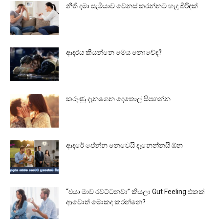
නීති දමා සැමියාව වෙනස් කරන්නට හැදූ බිරිඳක්
ආදරය කියන්නෙ මෙය නොවේද?
කරුණු දැනගෙන දෙතොල් සිපගන්න
ආදරේ පේන්න නෙවෙයි දැනෙන්නයි ඕන
“එයා මාව රවට්ටනවා” කියලා Gut Feeling එකක්
ආවොත් මොකද කරන්නෙ?