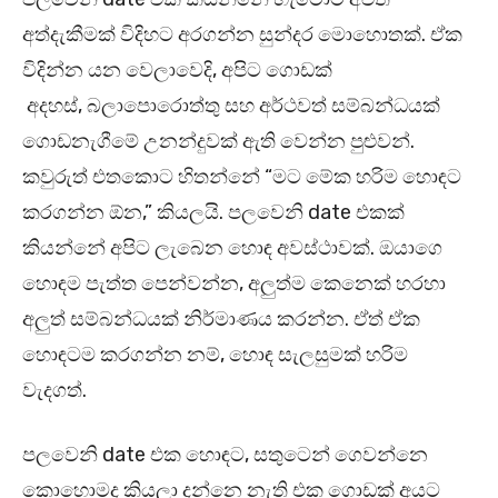
අත්දැකීමක් විදිහට අරගන්න සුන්දර මොහොතක්. ඒක
විදින්න යන වෙලාවෙදි, අපිට ගොඩක්
අදහස්, බලාපොරොත්තු සහ අර්ථවත් සම්බන්ධයක්
ගොඩනැගීමේ උනන්දුවක් ඇති වෙන්න පුළුවන්.
කවුරුත් එතකොට හිතන්නේ “මට මේක හරිම හොඳට
කරගන්න ඕන,” කියලයි. පලවෙනි date එකක්
කියන්නේ අපිට ලැබෙන හොඳ අවස්ථාවක්. ඔයාගෙ
හොඳම පැත්ත පෙන්වන්න, අලුත්ම කෙනෙක් හරහා
අලුත් සම්බන්ධයක් නිර්මාණය කරන්න. ඒත් ඒක
හොඳටම කරගන්න නම්, හොඳ සැලසුමක් හරිම
වැදගත්.
පලවෙනි date එක හොඳට, සතුටෙන් ගෙවන්නෙ
කොහොමද කියලා දන්නෙ නැති එක ගොඩක් අයට