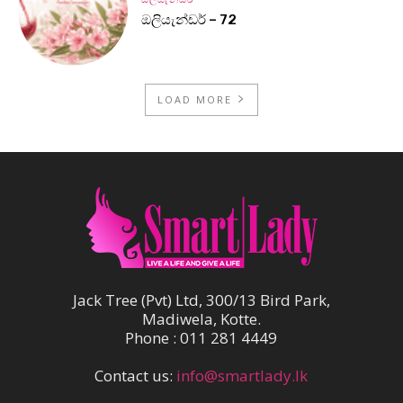
ඔලියැන්ඩර් – 72
LOAD MORE
Jack Tree (Pvt) Ltd, 300/13 Bird Park,
Madiwela, Kotte.
Phone : 011 281 4449
Contact us:
info@smartlady.lk