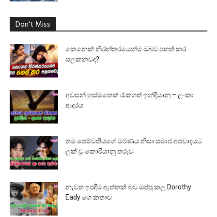
Don't Miss
කෙනෙක් නිරන්තරයෙන්ම ඔබව පහත් කර
සලකනවද?
අවසන් හුස්මතෙක් රැකගත් ඉන්දියානු – ලංකා
ආදරය
තම පෙම්වතියගේ මරණය නිසා සමාජ අපවාදයට
ලක් වූ කොරියානු තරුව
නැවත ඉපදීම ඇත්තක් බව ඔප්පු කල Dorothy
Eady ගෙ කතාව