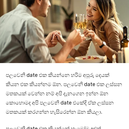
පලවෙනි date එක කියන්නෙ හරිම අපූරු දෙයක්
කියන එක කියන්නම ඕන. පලවෙනි date එක ලස්සන
මතකයක් වෙන්න නම් අපි දැනගෙන ඉන්න ඕන
කොහොමද අපි පලවෙනි date එකේදි ඒක ලස්සන
මතකයක් කරගන්න හැසිරෙන්න ඕන කියලා.
පලවෙනි date එක කියන්නේ හැමෝම අළුත්