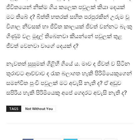
ජීවිතයෙන් නික්ම ගිය කලෙක පවුලක් කියා දෙයක්
මට තිබේ ද? බිත්ති හතරක් සහිත පරපුරකින් උරුම වූ
විශාල නිවසක් හා ජීවිත කාලයක් ජීවත් වන්නට බැංකු
ගිණුම් වල මුදල් තිබෙනවා කියන්නේ පවුලක් තුළ
ජීවත් වෙනවා වාගේ දෙයක් ද?
නැවතත් සුසුමක් ගිළිහී ගියේ ය. මාව ද ජීවත් ව සිටින
තුරාවට ආච්චාව ද රැක බලාගත හැකි පිරිමියෙකුගෙන්
සමන්විත පුංචි පවුලක් මට අවැසි නැති ද? ඒ අඩුව
සපිරිය හැකි පිරිමියෙකු අපේ ගෙදරට අවැසි නැති ද?
TAGS
Not Without You