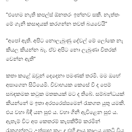
“එහෙම නැති කපල්ස් ඕනතරං ඉන්නව සකී. නැත්තං
මේ ගෑනි කසාදයක් කරගන්න තවත් බයවෙයි”
“අපෝ ඇති. අපිට නොලැබුණු දේවල් මේ ලෝකෙ නෑ
කියල කියන්න බෑ. ඒව අපිට නො ලැබුණා විතරක්
වෙන්න ඇති”
කතා කළේ ඔවුන් දෙදෙනා පමණක් තරමි. මම ඔහේ
අසාගෙන සිටියෙමි. විවාහයක කෙසේ වී ද පෙම්
සබඳකමක කටුක මතකයක් මට ද තිබේ. සම්බන්ධයක්
කියන්නේ ම ඉතා අරපරෙස්සමෙන් රැකගත යුතු යමකි.
එය වහා බිඳී යන සුළු ය. වහා ගිනි ඇවිළෙන සුළු ය.
ඇතැම් විට අප කෙතරම් කැපකිරීම් කරමින්
රැකගන්නට උත්සාහ කළ ද එහි ආයු කාලය කෙටි විය