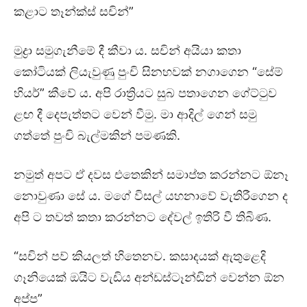
කළාට තෑන්ක්ස් සචින්”
මුද්‍රා සමුගැනීමේ දී කීවා ය. සචින් අයියා කතා
කෝටියක් ලියැවුණු පුංචි සිනහවක් නගාගෙන “සේම්
හියර්” කීවේ ය. අපි රාත්‍රියට සුබ පතාගෙන ගේට්ටුව
ළඟ දී දෙපැත්තට වෙන් වීමු. මා ආදිල් ගෙන් සමු
ගත්තේ පුංචි බැල්මකින් පමණකි.
නමුත් අපට ඒ දවස එතෙකින් සමාප්ත කරන්නට ඕනෑ
නොවුණා සේ ය. මගේ විසල් යහනාවේ වැතිරීගෙන ද
අපි ට තවත් කතා කරන්නට දේවල් ඉතිරි වී තිබිණ.
“සචින් පව් කියලත් හිතෙනව. කසාදයක් ඇතුළෙදි
ගෑනියෙක් ඔයිට වැඩිය අන්ඩස්ටෑන්ඩින් වෙන්න ඕන
අප්ප”