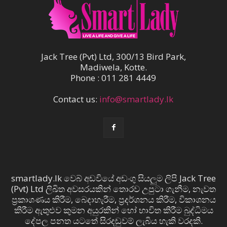
Jack Tree (Pvt) Ltd, 300/13 Bird Park,
Madiwela, Kotte.
Phone : 011 281 4449
Contact us:
info@smartlady.lk
smartlady.lk වෙබ් අඩවියේ අඩංගු සියලුම ලිපි Jack Tree
(Pvt) Ltd ලිඛිත අවසරයකින් තොරව උපුටා ගැනීම, නැවත
ප්‍රකාශණය කිරීම, බෙදාහැරීම, ප්‍රදර්ශනය කිරීම, විකාශනය
කිරීම ඇතුළුව කුමන අයුරකින් හෝ භාවිත කිරීම බුද්ධිමය
දේපල පනත යටතේ සිරදඬුවම් ලැබිය හැකි වරදකි.