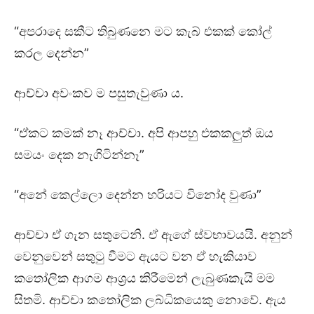
“අපරාදෙ සකීට තිබුණනෙ මට කැබ් එකක් කෝල්
කරල දෙන්න”
ආච්චා අවංකව ම පසුතැවුණා ය.
“ඒකට කමක් නෑ ආච්චා. අපි ආපහු එකකලුත් ඔය
සමයං දෙක නැගිටින්නෑ”
“අනේ කෙල්ලො දෙන්න හරියට විනෝද වුණා”
ආච්චා ඒ ගැන සතුටෙනි. ඒ ඇගේ ස්වභාවයයි. අනුන්
වෙනුවෙන් සතුටු වීමට ඇයට වන ඒ හැකියාව
කතෝලික ආගම ආශ්‍රය කිරීමෙන් ලැබුණකැයි මම
සිතමි. ආච්චා කතෝලික ලබ්ධිකයෙකු නොවේ. ඇය