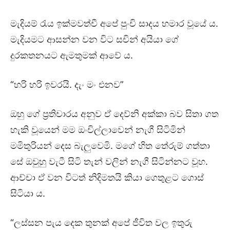
මැදියම් රැය ඉක්මවත්චී අපේ පුංචි සාදය හමාර වූයේ ය.
මැදියමට ආසන්න වන විට සචින් අයියා ගේ
දුරකතනයට ඇමතුමක් ආවේ ය.
“හරි හරි ඉවරයි. දැං මං එනව”
ඔහු ගේ ප්‍රතිචාරය අනුව ඒ දෙව්නි අක්කා බව සිතා ගත
හැකි වූයෙන් මම ඔංචිල්ලාවෙන් නැගී සිටිමින්
මමිතුරියන් දෙස බැලුවෙමි. මගේ හිත තේරුම් ගත්තා
සේ ඔවුහු වැටී සිටි තැන් වලින් නැගී සිටින්නට වූහ.
ආච්චා ඒ වන විටත් නිදිමතයි කියා ගෙතුළට ගොස්
සිටියා ය.
“ලස්සන පැය දෙක තුනක් අපේ ජීවිත වල ඉතුරු