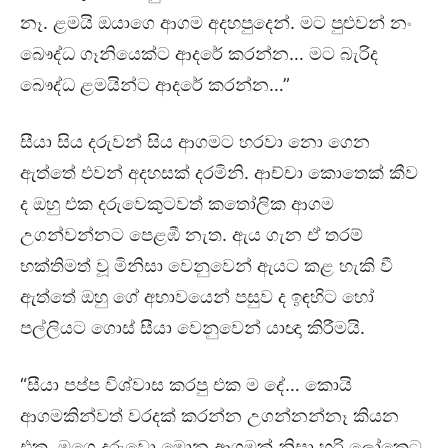
නෑ. ළමයි ඔයාගෙ ආගම අදහපුදෙන්. මට පුළුවන් නං
බෞද්ධ ගෑනියෙක්ට ආදරේ කරන්න… මට බැරිද
බෞද්ධ ළමයින්ට ආදරේ කරන්න…”
සීයා සිය දරුවන් සිය ආගමට හරවා නො ගෙන
ඇත්තේ එවන් අදහසක් දරමිනි. ආච්චා කොතෙක් කීව
ද ඔහු එක දරුවෙකුටවත් කතෝලික ආගම
උගන්වන්නට පෙළඹී නැත. ඇය ගැන ඒ තරම්
භක්තිමත් වූ මිනිසා වෙනුවෙන් ඇයට කළ හැකි වී
ඇත්තේ ඔහු ගේ අභාවයෙන් පසුව ද ඉඳහිට හෝ
පල්ලියට ගොස් සීයා වෙනුවෙන් යාඥා කිරීමයි.
“සීයා පප්ප විශ්වාස කරපු එක ම දේ… කොයි
ආගමකින්වත් වරදක් කරන්න උගන්නන්නෑ කියන
එක. මගෙ දරුවො මොන ආගමක් නිසා හරි ලෝකෙට