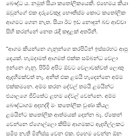
බෞද්ධ ය. නමුත් සීයා කතෝලිකයෙකි. එහෙමය කියා
ඔවුන්ගේ එක දරුවෙකුදු භෞතීස්ම කොට කතෝලික
ආගමට ගෙන නැත. සීයා ඊට ඉඩ නොදුන් බව ආච්චා
සිහි කරන්නේ නෙත රැඳි කඳුළක් අතරිනි.
“ආගම කියන්නෙ ගෑනුන්ගෙ කරපිටින් ඉස්සරහට ආපු
දෙයක්. හැමදාමත් ආගමත් එක්ක සම්බන්ධ වෙලා
ඉන්නෙ ගෑනු. පිරිමි අපිට ඕවට වෙලාවක්වත් ලොකු
ඇදහීමක්වත් නෑ. අනිත් එක ළමයි හැදෙන්නෙ අම්ම
එක්කමනෙ. අම්ම කරන දේවල් තමයි ළමයින්ට
එයාලගෙ ජීවිතේට ළඟම දේවල් වෙන්නෙ. අම්ම
බෞද්ධාගම අදහද්දි මං කතෝලික වුණා කියල
ළමයින්ට කතෝලික ආත්මයක් දෙන්න බෑ. ඒකෙන්
වෙන්නෙ ඒගොල්ලො කිසිම ආගමකට ඇදහිල්ලකට
සමීප නැති මිනිස්සු වෙන එක. එහෙම වෙන්න ඕන