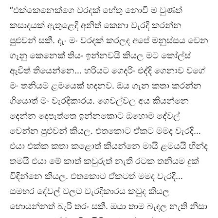
“එක්කෙනෙක්ගෙ වරදක් හේතු නොවී ම වුණත්
කසාදයක් ඇතුළෙදි අනිත් කෙනා වැරදි කරන්න
පුළුවන් සකී. දැං මං වරදක් කරලද අපේ මනුස්සය වෙන
ගෑනු කෙනෙක් තියං ඉන්නවයි කියල මට කෝල්ස්
ඇවිත් තියෙන්නෙ… හරියට ගෙදරිං එද්දි ගෙනාව වගේ
මං තනියම ළමයෙක් හදනව. ඔය ගැන කතා කරන්න
ගියොත් මං වැරදිකාරය. ගෙවල්වල අය කියන්නෙ
දෙන්න දෙපැත්තෙ ඉන්නකොට ඔහොම දේවල්
වෙන්න පුළුවන් කියල. එතකොට ඒකට මමද වැරදි…
එයා එක්ක කතා කළොත් කියන්නෙ මායි ළමයයි හින්ද
තමයි එයා මේ කාත් කවුරුත් නැති රටක තනියම දුක්
විඳින්නෙ කියල. එතකොට ඒකටත් මමද වැරදි…
සමහර දේවල් වලට වැරදිකාරය කවුද කියල
හොයන්නත් බැරි තරං සකී. ඔයා තාම බැඳල නැති නිසා