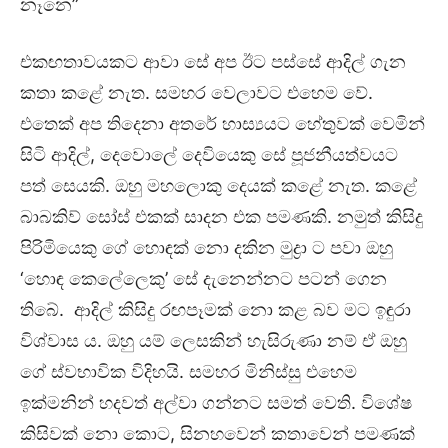
නෑනෙ”
එකඟතාවයකට ආවා සේ අප ඊට පස්සේ ආදිල් ගැන
කතා කළේ නැත. සමහර වෙලාවට එහෙම වේ.
එතෙක් අප තිදෙනා අතරේ හාස්‍යයට හේතුවක් වෙමින්
සිටි ආදිල්, දෙවොලේ දෙවියෙකු සේ පූජනීයත්වයට
පත් සෙයකි. ඔහු මහලොකු දෙයක් කළේ නැත. කළේ
බාබකිව් සෝස් එකක් සාදන එක පමණකි. නමුත් කිසිදු
පිරිමියෙකු ගේ හොඳක් නො දකින මුද්‍රා ට පවා ඔහු
‘හොඳ කෙලේලෙකු’ සේ දැනෙන්නට පටන් ගෙන
තිබේ. ආදිල් කිසිදු රඟපෑමක් නො කළ බව මට ඉඳුරා
විශ්වාස ය. ඔහු යම් ලෙසකින් හැසිරුණා නම් ඒ ඔහු
ගේ ස්වභාවික විදිහයි. සමහර මිනිස්සු එහෙම
ඉක්මනින් හදවත් අල්වා ගන්නට සමත් වෙති. විශේෂ
කිසිවක් නො කොට, සිනහවෙන් කතාවෙන් පමණක්