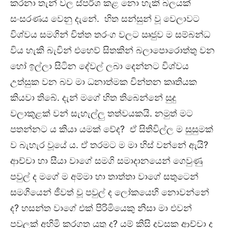
කරනා තැන් වල ස්පර්ශ කළ නො හැකි බලයක්
සංසරණය වෙනු දැනේ. හිත සන්සුන් වූ වෙලාවට
විශ්වය සමගින් චිත්ත තරංග වලට ඍජුව ම සම්බන්ධ
විය හැකි බැවින් එහෙව් සිතකින් බලාපොරොත්තු වන
හෝ ඉල්ලා සිටින දේවල් ලබා දෙන්නට විශ්වය
උත්සුක වන බව මා ධනාත්මක චින්තන කෘතියක
කියවා තිබේ. දැන් මගේ හිත තිබෙන්නේ සුදු
වලාකුළක් වන් සැහැල්ලු තත්වයකයි. නමුත් මට
පතන්නට ය කියා යමක් වේද? ඒ සිතිවිල්ල ම සුසුමක්
ව බැහැර වූයේ ය. ඒ තරමට ම මා හිස් වන්නේ ඇයි?
ආච්චා හා සීයා වාගේ සමගි සමාදානයෙන් ගෙවුණු
පවුල් ද මගේ ම අම්මා හා තාත්තා වාගේ සතුටෙන්
සමගියෙන් ජීවත් වූ පවුල් ද ලෝකයෙහි නොවන්නේ
ද? හසන්ත වාගේ එක් පිරිමියෙකු නිසා මා එවන්
පවුලක් අහිමි කරගත යුතු ද? යම් කිසි දවසක ආච්චා ද