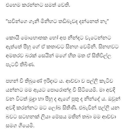
එහෙම කරන්නට සමත් වෙති.
“සචින්ගෙ ගෑනි මිනිහට තඩිබෑවද දන්නෙත් නෑ”
කොයි මොහොතක හෝ අප නින්දට වැටෙන්නට
ඇත්තේ පීහු ගේ ඒ කතාවට සිනහ වෙමිනි. සිනහවට
අමතරව බරක් සෙයින් මගේ හිත මත ඒ සිතිවිල්ල
පැටවී තිබිණ.
පහන් වී තිබුණේ ඉරිදාට ය. ආච්චා ව පල්ලි කැටිව
යන්නට මම ඇයට පොරොන්දු වී සිටියෙමි. මා අවදි
වන විටත් මුද්‍රා හා පීහු ද ඇගේ පුතු ද නින්දේ ය. ඔවුන්
අවදි කරන්නට මට ලෝබ සිතිණි. එබැවින් පල්ලි යන
බවට සටහනක් ලියා මේසය මතින් තබා මම ආච්චා
සමග ගියෙමි.