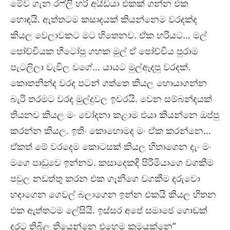
මේව ගැන රෆ්ලි හරි අයිඩියා එකක් ගන්න එක
හොඳයි. ඇත්තටම කසාදයක් කියන්නෙම වරදක්ද
කියල වෙලාවකට මට හිතෙනව. ඒක හරියට… මල්
පෝච්චියක හිටෝපු ගහක මුල් ඒ පෝච්චිය පුරාම
පැටලිලා වැවිල වගේ… යායට මුල්ඇදපු වරදක්.
කොතනින්ද වරද පටන් ගත්තෙ කියල හොයාගන්න
බැරි තරමට වරද මුල්දුවල ඉවරයි. වෙන සම්බන්දයක්
තියනව කියල මං චෝදනා කළාම එයා කියන්නෙ ඔප්පු
කරන්න කියල. ඉතිං කොහොමද මං ඒක කරන්නෙ…
ඒකත් මේ වරදෙම කොටසක් කියල හිතාගෙන දැං මං
මගෙ පාඩුවෙ ඉන්නව. කසාදෙකදි පිරිමියාගෙ වගකීම
පවුල නඩත්තු කරන එක ගෑනිගෙ වගකීම දරුවො
හදාගෙන ගෙවල් බලාගෙන ඉන්න එකයි කියල හිතන
එක ඇත්තටම ලේසියි. ඉස්සර අපේ සමාජෙ ගොඩක්
දුරට තිබිල තියෙන්නෙ එහෙම ක්‍රමයක්නෙ”