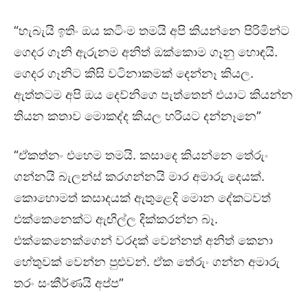
“හැබැයි ඉතිං ඔය කටිංම තමයි අපි කියන්නෙ පිරිමින්ට
ගෙදර ගෑනි ඇරුනම අනිත් ඔක්කොම ගෑනු හොඳයි.
ගෙදර ගෑනිට කිසි වටිනාකමක් දෙන්නෑ කියල.
ඇත්තටම අපි ඔය දෙව්නිගෙ පැත්තෙන් එයාට කියන්න
තියන කතාව මොකද්ද කියල හරියට දන්නෑනෙ”
“ඒකත්නං එහෙම තමයි. කසාදෙ කියන්නෙ තේරුං
ගන්නයි බැලන්ස් කරගන්නයි මාර අමාරු දෙයක්.
කොහොමත් කසාදයක් ඇතුළෙදි මොන දේකටවත්
එක්කෙනෙක්ට ඇඟිල්ල දික්කරන්න බෑ.
එක්කෙනෙක්ගෙන් වරදක් වෙන්නත් අනිත් කෙනා
හේතුවක් වෙන්න පුළුවන්. ඒක තේරුං ගන්න අමාරු
තරං සංකීර්ණයි අප්ප”