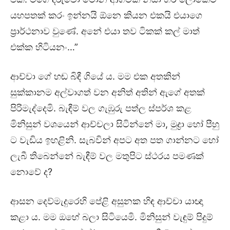
යහපතක් කරං ඉන්නයි ඕනෙ කියන එකයි එයාගෙ
ප්‍රාර්ථනාව වුණේ. අනේ එයා තව ටිකක් කල් මාත්
එක්ක හිටියනං…”
ආච්චා ගේ හඬ බිඳී ගියේ ය. මම එක අතකින්
සුක්කානම අල්වාගත් වන අනිත් අතින් ඇගේ අතක්
පිරිමැද්දෙමි. බැඳීම් වල ගැඹුරු පත්ල ස්පර්ශ කළ
මිනිසුන් වශයෙන් ආච්චලා සිටින්නේ මා, මුද්‍රා හෝ පීහු
ට වැඩිය ඉහළිනි. සැබවින් අපට අත පත ගාන්නට හෝ
ලැබී තිබෙන්නේ බැඳීම් වල මතුපිට ස්ථරය පමණක්
නොවේ ද?
ආසන දෙව්මැදුරෙහි පේළි අසුනක හිඳ ආච්චා යාඥා
කළා ය. මම ඔහේ බලා සිටියෙමි. මිනිසුන් වැඳුම් පිදුම්