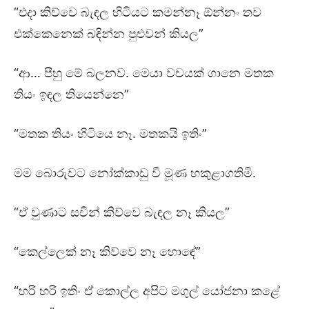
“එදා කිව්වෙ බැඳල හිටියට කමන්නෑ ඕන්නං තව
එක්කෙනෙක් බඳින්න පුළුවන් කියල”
“ආ… පීහු මේ බලනව. මෙයා වචයක් ගානෙ මතක
තියං ඉඳල තියෙන්නෙ”
“මතක තියං හිටියෙ නෑ. මතකයි ඉතිං”
මම බොරුවට නෝක්කාඩු වී මූණ හකුළාගතිමි.
“ඒ වුණාට සචින් කිව්වෙ බැඳල නෑ කියල”
“කෙල්ලෙක් නෑ කිව්වෙ නෑ හොඳේ”
“හරි හරි ඉතිං ඒ කොල්ල අපිට මගුල් යෝජනා කළේ