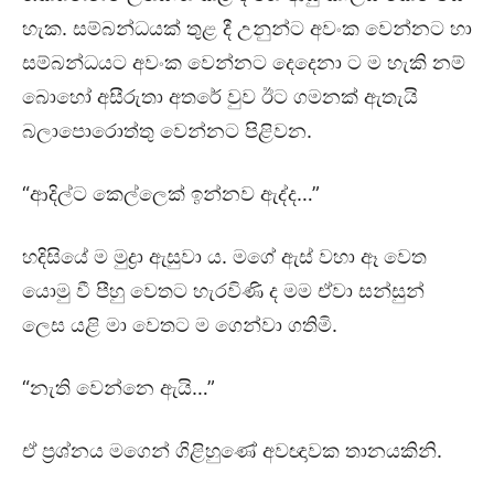
හැක. සම්බන්ධයක් තුළ දී උනුන්ට අවංක වෙන්නට හා
සම්බන්ධයට අවංක වෙන්නට දෙදෙනා ට ම හැකි නම්
බොහෝ අසීරුතා අතරේ වුව ඊට ගමනක් ඇතැයි
බලාපොරොත්තු වෙන්නට පිළිවන.
“ආදිල්ට කෙල්ලෙක් ඉන්නව ඇද්ද…”
හදිසියේ ම මුද්‍රා ඇසුවා ය. මගේ ඇස් වහා ඈ වෙත
යොමු වී පීහු වෙතට හැරවිණි ද මම ඒවා සන්සුන්
ලෙස යළි මා වෙතට ම ගෙන්වා ගතිමි.
“නැති වෙන්නෙ ඇයි…”
ඒ ප්‍රශ්නය මගෙන් ගිළිහුණේ අවඥාවක තානයකිනි.